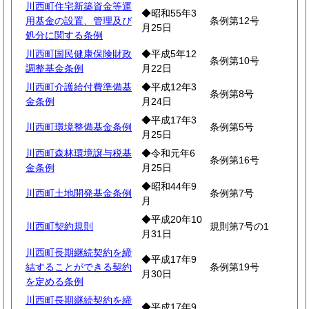
川西町住宅新築資金等運
◆昭和55年3
用基金の設置、管理及び
条例第12号
月25日
処分に関する条例
川西町国民健康保険財政
◆平成5年12
条例第10号
調整基金条例
月22日
川西町介護給付費準備基
◆平成12年3
条例第8号
金条例
月24日
◆平成17年3
川西町環境整備基金条例
条例第5号
月25日
川西町森林環境譲与税基
◆令和元年6
条例第16号
金条例
月25日
◆昭和44年9
川西町土地開発基金条例
条例第7号
月
◆平成20年10
川西町契約規則
規則第7号の1
月31日
川西町長期継続契約を締
◆平成17年9
結することができる契約
条例第19号
月30日
を定める条例
川西町長期継続契約を締
◆平成17年9