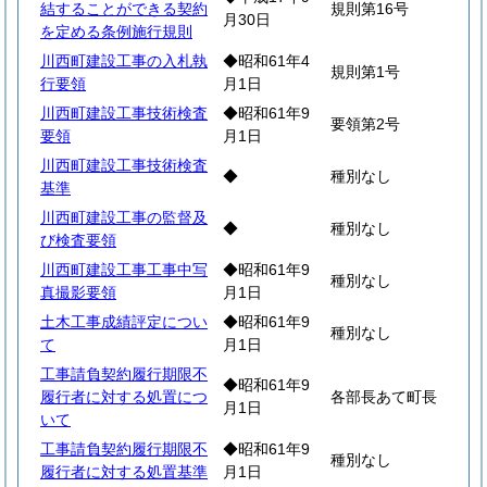
結することができる契約
規則第16号
月30日
を定める条例施行規則
川西町建設工事の入札執
◆昭和61年4
規則第1号
行要領
月1日
川西町建設工事技術検査
◆昭和61年9
要領第2号
要領
月1日
川西町建設工事技術検査
◆
種別なし
基準
川西町建設工事の監督及
◆
種別なし
び検査要領
川西町建設工事工事中写
◆昭和61年9
種別なし
真撮影要領
月1日
土木工事成績評定につい
◆昭和61年9
種別なし
て
月1日
工事請負契約履行期限不
◆昭和61年9
履行者に対する処置につ
各部長あて町長
月1日
いて
工事請負契約履行期限不
◆昭和61年9
種別なし
履行者に対する処置基準
月1日