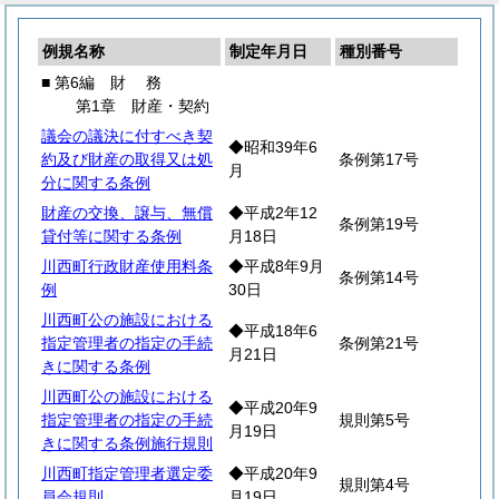
例規名称
制定年月日
種別番号
■ 第6編
財
務
第1章 財産・契約
議会の議決に付すべき契
◆昭和39年6
約及び財産の取得又は処
条例第17号
月
分に関する条例
財産の交換、譲与、無償
◆平成2年12
条例第19号
貸付等に関する条例
月18日
川西町行政財産使用料条
◆平成8年9月
条例第14号
例
30日
川西町公の施設における
◆平成18年6
指定管理者の指定の手続
条例第21号
月21日
きに関する条例
川西町公の施設における
◆平成20年9
指定管理者の指定の手続
規則第5号
月19日
きに関する条例施行規則
川西町指定管理者選定委
◆平成20年9
規則第4号
員会規則
月19日