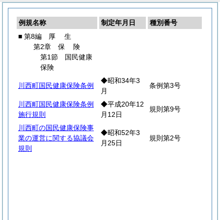
例規名称
制定年月日
種別番号
■ 第8編
厚
生
第2章
保
険
第1節 国民健康
保険
◆昭和34年3
川西町国民健康保険条例
条例第3号
月
川西町国民健康保険条例
◆平成20年12
規則第9号
施行規則
月12日
川西町の国民健康保険事
◆昭和52年3
業の運営に関する協議会
規則第2号
月25日
規則