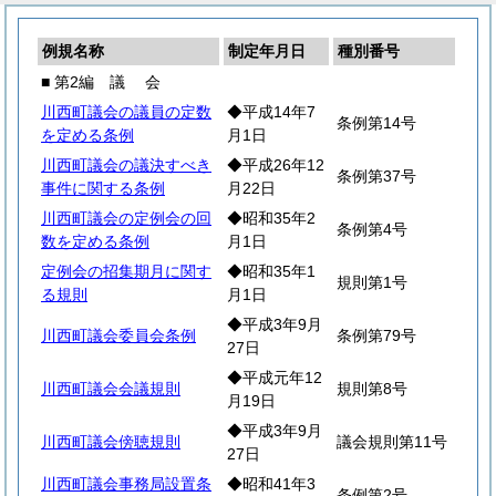
例規名称
制定年月日
種別番号
■ 第2編
議
会
川西町議会の議員の定数
◆平成14年7
条例第14号
を定める条例
月1日
川西町議会の議決すべき
◆平成26年12
条例第37号
事件に関する条例
月22日
川西町議会の定例会の回
◆昭和35年2
条例第4号
数を定める条例
月1日
定例会の招集期月に関す
◆昭和35年1
規則第1号
る規則
月1日
◆平成3年9月
川西町議会委員会条例
条例第79号
27日
◆平成元年12
川西町議会会議規則
規則第8号
月19日
◆平成3年9月
川西町議会傍聴規則
議会規則第11号
27日
川西町議会事務局設置条
◆昭和41年3
条例第2号