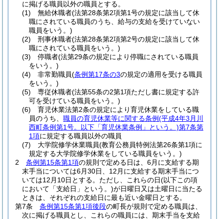
に掲げる職員以外の職員とする。
(1)
無給休職者
(法第28条第2項第1号の規定に該当して休
職にされている職員のうち、給与の支給を受けていない
職員をいう。)
(2)
刑事休職者
(法第28条第2項第2号の規定に該当して休
職にされている職員をいう。)
(3)
停職者
(法第29条の規定により停職にされている職員
をいう。)
(4)
非常勤職員
(
条例第17条の3
の規定の適用を受ける職員
をいう。)
(5)
専従休職者
(法第55条の2第1項ただし書に規定する許
可を受けている職員をいう。)
(6)
育児休業法第2条の規定により育児休業をしている職
員のうち、
職員の育児休業等に関する条例
(平成4年3月川
西町条例第1号。以下「育児休業条例」という。)
第7条第
1項
に規定する職員以外の職員
(7)
大学院修学休業職員
(教育公務員特例法第26条第1項に
規定する大学院修学休業をしている職員をいう。)
2
条例第15条第1項
の規則で定める日は、6月に支給する期
末手当については6月30日、12月に支給する期末手当につ
いては12月10日とする。
ただし、これらの日
(以下この項
において「支給日」という。)
が日曜日又は土曜日に当たる
ときは、それぞれの支給日に最も近い金曜日とする。
第7条
条例第15条第1項後段
の町長が規則で定める職員は、
次に掲げる職員とし、これらの職員には、期末手当を支給