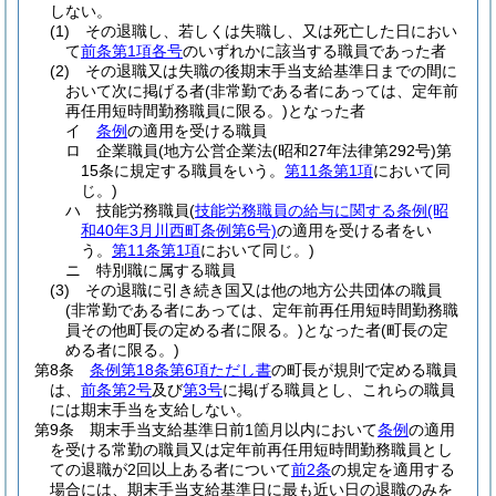
しない。
(1)
その退職し、若しくは失職し、又は死亡した日におい
て
前条第1項各号
のいずれかに該当する職員であった者
(2)
その退職又は失職の後期末手当支給基準日までの間に
おいて次に掲げる者
(非常勤である者にあっては、定年前
再任用短時間勤務職員に限る。)
となった者
イ
条例
の適用を受ける職員
ロ
企業職員
(地方公営企業法
(昭和27年法律第292号)
第
15条に規定する職員をいう。
第11条第1項
において同
じ。)
ハ
技能労務職員
(
技能労務職員の給与に関する条例
(昭
和40年3月川西町条例第6号)
の適用を受ける者をい
う。
第11条第1項
において同じ。)
ニ
特別職に属する職員
(3)
その退職に引き続き国又は他の地方公共団体の職員
(非常勤である者にあっては、定年前再任用短時間勤務職
員その他町長の定める者に限る。)
となった者
(町長の定
める者に限る。)
第8条
条例第18条第6項ただし書
の町長が規則で定める職員
は、
前条第2号
及び
第3号
に掲げる職員とし、これらの職員
には期末手当を支給しない。
第9条
期末手当支給基準日前1箇月以内において
条例
の適用
を受ける常勤の職員又は定年前再任用短時間勤務職員とし
ての退職が2回以上ある者について
前2条
の規定を適用する
場合には、期末手当支給基準日に最も近い日の退職のみを