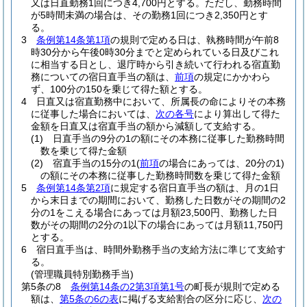
又は日直勤務1回につき4,700円とする。
ただし、勤務時間
が5時間未満の場合は、その勤務1回につき2,350円とす
る。
3
条例第14条第1項
の規則で定める日は、執務時間が午前8
時30分から午後0時30分までと定められている日及びこれ
に相当する日とし、退庁時から引き続いて行われる宿直勤
務についての宿日直手当の額は、
前項
の規定にかかわら
ず、100分の150を乗じて得た額とする。
4
日直又は宿直勤務中において、所属長の命によりその本務
に従事した場合においては、
次の各号
により算出して得た
金額を日直又は宿直手当の額から減額して支給する。
(1)
日直手当の9分の1の額にその本務に従事した勤務時間
数を乗じて得た金額
(2)
宿直手当の15分の1
(
前項
の場合にあっては、20分の1)
の額にその本務に従事した勤務時間数を乗じて得た金額
5
条例第14条第2項
に規定する宿日直手当の額は、月の1日
から末日までの期間において、勤務した日数がその期間の2
分の1をこえる場合にあっては月額23,500円、勤務した日
数がその期間の2分の1以下の場合にあっては月額11,750円
とする。
6
宿日直手当は、時間外勤務手当の支給方法に準じて支給す
る。
(管理職員特別勤務手当)
第5条の8
条例第14条の2第3項第1号
の町長が規則で定める
額は、
第5条の6の表
に掲げる支給割合の区分に応じ、
次の