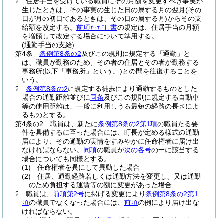
2
住居手当を受けている職員にその月額を変更すべき事実が
生じたときは、その事実の生じた日の属する月の翌月
(その
日が月の初日であるときは、その日の属する月)
からその支
給額を改定する。
前項ただし書
の規定は、住居手当の月額
を増額して改定する場合について準用する。
(通勤手当の支給)
第4条
条例第8条の2
及びこの規則に規定する「通勤」と
は、職員が勤務のため、その者の住居とその者が勤務する
事務所
(以下「事務所」という。)
との間を往復することを
いう。
2
条例第8条の2
に規定する徒歩により通勤するものとした
場合の通勤距離並びに
同条
及びこの規則に規定する自動車
等の使用距離は、一般に利用しうる最短の経路の長さによ
るものとする。
第4条の2
職員は、新たに
条例第8条の2第1項
の職員たる要
件を具備するに至った場合には、町長が定める様式の通勤
届により、その通勤の実情をすみやかに任命権者に届け出
なければならない。
同項
の職員が
次の各号
の一に該当する
場合についても同様とする。
(1)
任命権者を異にして異動した場合
(2)
住居、通勤経路若しくは通勤方法を変更し、又は通勤
のため負担する運賃等の額に変更があった場合
2
職員は、
前項第2号
に掲げる変更により
条例第8条の2第1
項
の職員でなくなった場合には、
前項
の例により届け出な
ければならない。