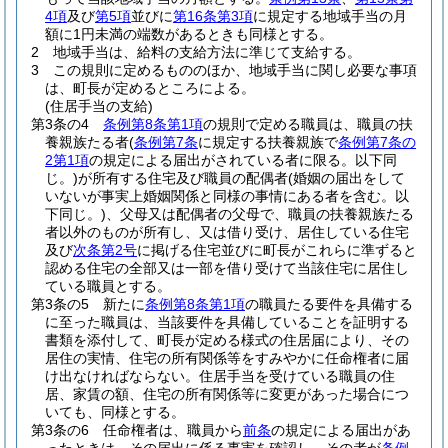
4項
及び
第5項
並びに
第16条第3項
に規定する地域手当の月
額に1円未満の端数があるときも同様とする。
2
地域手当は、給料の支給方法に準じて支給する。
3
この規則に定めるもののほか、地域手当に関し必要な事項
は、町長が定めるところによる。
(住居手当の支給)
第3条の4
条例第8条第1項
の規則で定める職員は、職員の扶
養親族たる者
(
条例第7条
に規定する扶養親族で
条例第7条の
2第1項
の規定による届出がされている者に限る。以下同
じ。)
が所有する住宅及び職員の配偶者
(婚姻の届出をして
いないが事実上婚姻関係と同様の事情にある者を含む。以
下同じ。)
、父母又は配偶者の父母で、職員の扶養親族たる
者以外のものが所有し、又は借り受け、居住している住宅
及び
次条第2号
に掲げる住宅並びに町長がこれらに準ずると
認める住宅の全部又は一部を借り受けて当該住宅に居住し
ている職員とする。
第3条の5
新たに
条例第8条第1項
の職員たる要件を具備する
に至った職員は、当該要件を具備していることを証明する
書類を添付して、町長が定める様式の住居届により、その
居住の実情、住宅の所有関係等をすみやかに任命権者に届
け出なければならない。
住居手当を受けている職員の住
居、家賃の額、住宅の所有関係等に変更があった場合につ
いても、同様とする。
第3条の6
任命権者は、職員から
前条
の規定による届出があ