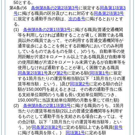
50とする。
第4条の6
条例第8条の2第2項第3号
に規定する
同条第1項第3
号
に掲げる職員の区分及びこれに対応する
同条第2項第3号
に規定する通勤手当の額は、
次の各号
に掲げるとおりとす
る。
(1)
条例第8条の2第1項第3号
に掲げる職員
(普通交通機関
等を利用しなければ通勤することが著しく困難である職
員以外の職員であって、その利用する普通交通機関等が
通常徒歩によることを例とする距離内においてのみ利用
しているものであるものを除く。)
のうち、自動車等の使
用距離が片道2キロメートル以上である職員及び自動車等
の使用距離が片道2キロメートル未満であるが自動車等を
使用しなければ通勤することが著しく困難である職員
同条第2項第1号
及び
第2号
に定める額
(
同項第1号
に規定
する1箇月当たりの運賃等相当額
(以下「1箇月当たりの運
賃等相当額」という。)
及び
同項第2号
に定める額の合計
額が150,000円を超えるときは、その者の通勤手当に係
る支給単位期間のうち最も長い支給単位期間につき、
150,000円に当該支給単位期間の月数を乗じて得た額)
(2)
条例第8条の2第1項第3号
に掲げる職員のうち、1箇月
当たりの運賃等相当額
(2以上の普通交通機関等を利用す
るものとして通勤手当を支給される場合にあっては、そ
の合計額。以下「1箇月当たりの運賃等相当額等」とい
う。)
が
同条第2項第2号
に定める額以上である職員
(
前号
に掲げる職員を除く。)
同項第1号
に定める額