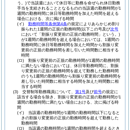
う。)
で当該週において休日等に勤務を命ぜられ休日勤務
手当を支給されることとなるものの当該週の勤務時間が1
週間の勤務時間に休日等勤務時間を加えた時間を超える
場合における、次に掲げる時間
(イ)
勤務時間等条例第4条
の規定によりあらかじめ割り
振られた1週間の正規の勤務時間
(以下この号及び
次号
において「割振り変更前の正規の勤務時間」という。)
が1週間の勤務時間を超える場合においては、1週間の
勤務時間に休日等勤務時間を加えた時間から割振り変
更前の正規の勤務時間を差し引いた時間数に相当する
時間
(ロ)
割振り変更前の正規の勤務時間が1週間の勤務時間
に満たない場合においては、休日等勤務時間に、割振
り変更前の正規の勤務時間を超えて勤務した勤務時間
のうち1週間の勤務時間から割振り変更前の勤務時間を
差し引いた時間数に相当する時間を加えた時間数に相
当する時間
(3)
交替制等勤務職員について、
第1号
及び
前号
の規定に
該当する場合を除き、割振り変更前の正規の勤務時間が1
週間の勤務時間に満たない場合における、次に掲げる時
間
(イ)
当該週の勤務時間が1週間の勤務時間以下になると
きの割振り変更前の正規の勤務時間を超えて勤務した
勤務時間
(ロ)
当該週の勤務時間が1週間の勤務時間を超えるとき