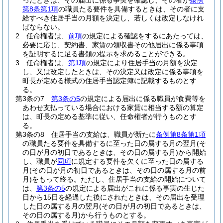
ったときは、その届出に係る事実を確認し、その者が
条例
第8条第1項
の職員たる要件を具備するときは、その者に支
給すべき住居手当の月額を決定し、若しくは改定しなけれ
ばならない。
2
任命権者は、
前項
の規定による確認をするにあたっては、
必要に応じ、契約書、家賃の領収書その他届出に係る事項
を証明するに足る書類の提示を求めることができる。
3
任命権者は、
第1項
の規定により住居手当の月額を決定
し、又は改定したときは、その決定又は改定に係る事項を
町長が定める様式の住居手当認定簿に記載するものとす
る。
第3条の7
第3条の5
の規定による届出に係る職員が食費等を
あわせ支払っている場合における家賃に相当する額の算定
は、町長の定める基準に従い、任命権者が行うものとす
る。
第3条の8
住居手当の支給は、職員が新たに
条例第8条第1項
の職員たる要件を具備するに至った日の属する月の翌月
(そ
の日が月の初日であるときは、その日の属する月)
から開始
し、職員が
同項
に規定する要件を欠くに至った日の属する
月
(その日が月の初日であるときは、その日の属する月の前
月)
をもって終る。
ただし、住居手当の支給の開始について
は、
第3条の5
の規定による届出がこれに係る事実の生じた
日から15日を経過した後にされたときは、その届出を受理
した日の属する月の翌月
(その日が月の初日であるときは、
その日の属する月)
から行うものとする。