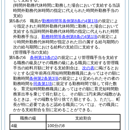
じて支給する。
(時間外勤務代休時間に勤務した場合において支給する当該
時間外勤務代休時間の指定に代えられた時間外勤務手当の
支給)
第5条の5
職員が
勤務時間等条例第8条の4第1項
の規定によ
り指定された時間外勤務代休時間に勤務した場合において
支給する当該時間外勤務代休時間の指定に代えられた時間
外勤務手当は、
勤務時間等条例第8条の4第1項
の規定によ
り時間外勤務代休時間が指定された日の属する給与期間の
次の給与期間における給料の支給日に支給する。
(管理職手当の支給)
第5条の6
条例第13条の2
の規定により管理職手当を支給す
る職務の級及びその職務の級にある職員に支給する管理職
手当の給料月額に対する支給割合は、
次の表
に掲げるとお
りとする
(定年前再任用短時間勤務職員にあってはその額に
勤務時間
条例第2条第3項
の規定により定められたその者の
勤務時間を
同条第1項
に規定する勤務時間で除して得た数
を、育児短時間勤務職員にあってはその額に育児短時間勤
務算出率を乗じて得た額とし、その額に1円未満の端数があ
るときは、その端数を切り捨てた額とする。)
。
ただし、町
長が特に必要であると認める職員については、その職員に
かかる支給割合を別に定めることができる。
職務の級
支給割合
4級
100分の8