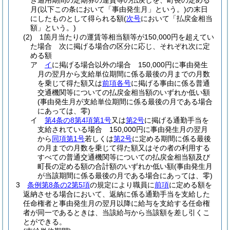
き通用期間の定期券の運賃等の払戻しを、町長の定める
月
(以下この条において「事由発生月」という。)
の末日
にしたものとして得られる額
(
次号
において「払戻金相当
額」という。)
(2)
1箇月当たりの運賃等相当額等が150,000円を超えてい
た場合 次に掲げる場合の区分に応じ、それぞれ次に定
める額
ア
イ
に掲げる場合以外の場合 150,000円に事由発生
月の翌月から支給単位期間に係る最後の月までの月数
を乗じて得た額又は
前項各号
に掲げる事由に係る普通
交通機関等についての払戻金相当額のいずれか低い額
(事由発生月が支給単位期間に係る最後の月である場合
にあっては、零)
イ
第4条の8第4項第1号
又は
第2号
に掲げる通勤手当を
支給されている場合 150,000円に事由発生月の翌月
から
同項第1号
若しくは
第2号
に定める期間に係る最後
の月までの月数を乗じて得た額又はその者の利用する
すべての普通交通機関等についての払戻金相当額及び
町長の定める額の合計額のいずれか低い額
(事由発生月
が当該期間に係る最後の月である場合にあっては、零)
3
条例第8条の2第5項
の規定により職員に
前項
に定める額を
返納させる場合において、返納に係る通勤手当を支給した
任命権者と事由発生月の翌月以降に給与を支給する任命権
者が同一であるときは、当該給与から当該額を差し引くこ
とができる。