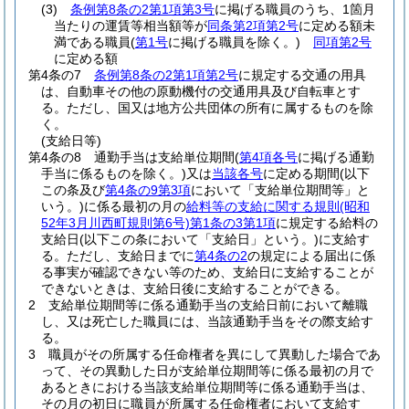
(3)
条例第8条の2第1項第3号
に掲げる職員のうち、1箇月
当たりの運賃等相当額等が
同条第2項第2号
に定める額未
満である職員
(
第1号
に掲げる職員を除く。)
同項第2号
に定める額
第4条の7
条例第8条の2第1項第2号
に規定する交通の用具
は、自動車その他の原動機付の交通用具及び自転車とす
る。
ただし、国又は地方公共団体の所有に属するものを除
く。
(支給日等)
第4条の8
通勤手当は支給単位期間
(
第4項各号
に掲げる通勤
手当に係るものを除く。)
又は
当該各号
に定める期間
(以下
この条及び
第4条の9第3項
において「支給単位期間等」と
いう。)
に係る最初の月の
給料等の支給に関する規則
(昭和
52年3月川西町規則第6号)
第1条の3第1項
に規定する給料の
支給日
(以下この条において「支給日」という。)
に支給す
る。
ただし、支給日までに
第4条の2
の規定による届出に係
る事実が確認できない等のため、支給日に支給することが
できないときは、支給日後に支給することができる。
2
支給単位期間等に係る通勤手当の支給日前において離職
し、又は死亡した職員には、当該通勤手当をその際支給す
る。
3
職員がその所属する任命権者を異にして異動した場合であ
って、その異動した日が支給単位期間等に係る最初の月で
あるときにおける当該支給単位期間等に係る通勤手当は、
その月の初日に職員が所属する任命権者において支給す