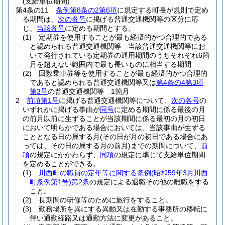
(支給単位期間)
第4条の11
条例第8条の2第6項
に規定する町長が規則で定め
る期間は、
次の各号
に掲げる普通交通機関等の区分に応
じ、
当該各号
に定める期間とする。
(1)
定期券を使用することが最も経済的かつ合理的である
と認められる普通交通機関等 当該普通交通機関等にお
いて発行されている定期券の通用期間のうちそれぞれ6箇
月を超えない範囲内で最も長いものに相当する期間
(2)
回数乗車券等を使用することが最も経済的かつ合理的
であると認められる普通交通機関等又は
第4条の4第3項
第3号
の普通交通機関等 1箇月
2
前項第1号
に掲げる普通交通機関等について、
次の各号
の
いずれかに掲げる事由が
同号
に定める期間に係る最後の月
の前月以前に生ずることが当該期間に係る最初の月の初日
において明らかである場合においては、当該事由が生ずる
こととなる日の属する月
(その日が月の初日である場合にあ
っては、その日の属する月の前月)
までの期間について、
前
項
の規定にかかわらず、
同項
の規定に準じて支給単位期間
を定めることができる。
(1)
川西町の職員の定年等に関する条例
(昭和59年3月川西
町条例第1号)
第2条
の規定による退職その他の離職をする
こと。
(2)
長期間の研修等のために旅行をすること。
(3)
勤務場所を異にする異動又は在勤する事務所の移転に
伴い通勤経路又は通勤方法に変更があること。