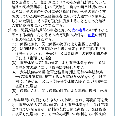
数を基礎とした日割計算によりその者が従前所属していた
給料の支給義務者において支給し、発令の当日以後の分の
給料は、その者のその月に受ける給料額からその者が従前
所属していた給料の支給義務者において支給すべき額を差
し引いた額を、その者が新たに所属することとなった給料
の支給義務者において支給する。
第3条
職員が給与期間の中途において
次の各号
のいずれかに
該当する場合におけるその給与期間の給料は、
前条
の日割
計算の例により支給する。
(1)
休職にされ、又は休職の終了により復職した場合
(2)
法第55条の2第1項ただし書に規定する許可
(以下「専
従許可」という。)
を受け、又は専従許可の有効期間の終
了により復職した場合
(3)
育児休業法第2条の規定により育児休業を始め、又は
育児休業の終了により職務に復帰した場合
(4)
大学院修学休業
(教育公務員特例法
(昭和24年法律第1
号)
第26条第1項に規定する大学院修学休業をいう。以下
同じ。)
を始め、又は大学院修学休業の終了により職務に
復帰した場合
(5)
停職にされ、又は停職の終了により職務に復帰した場
合
2
給与期間の初日から引き続いて休職にされ、専従許可を受
け、育児休業法第2条の規定により育児休業をし、又は停職
にされている職員が、給料の支給日後に復職し、又は職務
に復帰した場合には、その給与期間中の給料をその際支給