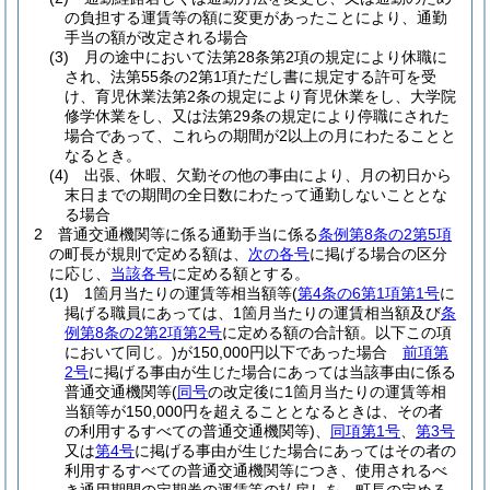
の負担する運賃等の額に変更があったことにより、通勤
手当の額が改定される場合
(3)
月の途中において法第28条第2項の規定により休職に
され、法第55条の2第1項ただし書に規定する許可を受
け、育児休業法第2条の規定により育児休業をし、大学院
修学休業をし、又は法第29条の規定により停職にされた
場合であって、これらの期間が2以上の月にわたることと
なるとき。
(4)
出張、休暇、欠勤その他の事由により、月の初日から
末日までの期間の全日数にわたって通勤しないこととな
る場合
2
普通交通機関等に係る通勤手当に係る
条例第8条の2第5項
の町長が規則で定める額は、
次の各号
に掲げる場合の区分
に応じ、
当該各号
に定める額とする。
(1)
1箇月当たりの運賃等相当額等
(
第4条の6第1項第1号
に
掲げる職員にあっては、1箇月当たりの運賃相当額及び
条
例第8条の2第2項第2号
に定める額の合計額。以下この項
において同じ。)
が150,000円以下であった場合
前項第
2号
に掲げる事由が生じた場合にあっては当該事由に係る
普通交通機関等
(
同号
の改定後に1箇月当たりの運賃等相
当額等が150,000円を超えることとなるときは、その者
の利用するすべての普通交通機関等)
、
同項第1号
、
第3号
又は
第4号
に掲げる事由が生じた場合にあってはその者の
利用するすべての普通交通機関等につき、使用されるべ