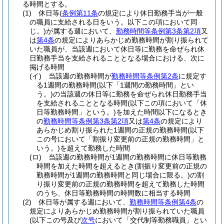
る時間とする。
(1)
休日等
(
条例第11条
の規定により休日勤務手当が一般
の職員に支給される日をいう。以下この項において同
じ。)
が属する週において、
勤務時間等条例第3条第2項
又
は
第4条
の規定によりあらかじめ勤務時間が割り振られて
いた職員が、当該週において休日等に勤務を命ぜられ休
日勤務手当を支給されることとなる場合における、次に
掲げる時間
(イ)
当該週の勤務時間が
勤務時間等条例第2条
に規定す
る1週間の勤務時間
(以下「1週間の勤務時間」とい
う。)
の当該週の休日等に勤務を命ぜられ休日勤務手当
を支給されることとなる時間
(以下この項において「休
日等勤務時間」という。)
を加えた時間以下になるとき
の
勤務時間等条例第3条第2項
又は
第4条
の規定により
あらかじめ割り振られた1週間の正規の勤務時間
(以下
この号において「割振り変更前の正規の勤務時間」と
いう。)
を超えて勤務した時間
(ロ)
当該週の勤務時間が1週間の勤務時間に休日等勤務
時間を加えた時間を超えるとき
(割振り変更前の正規の
勤務時間が1週間の勤務時間と同じ場合に限る。)
の割
り振り変更前の正規の勤務時間を超えて勤務した時間
のうち、休日等勤務時間の時間数に相当する時間
(2)
休日等が属する週において、
勤務時間等条例第4条
の
規定によりあらかじめ勤務時間が割り振られていた職員
(以下この号及び
次号
において「交代制等勤務職員」とい