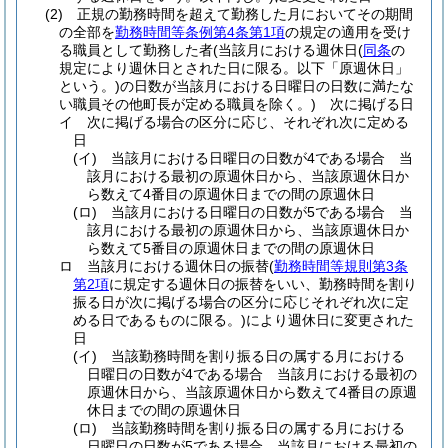
(2)
正規の勤務時間を超えて勤務した月においてその期間
の全部を
勤務時間等条例第4条第1項
の規定の適用を受け
る職員として勤務した者
(当該月における週休日
(
同条
の
規定により週休日とされた日に限る。以下「原週休日」
という。)
の日数が当該月における日曜日の日数に満たな
い職員その他町長が定める職員を除く。)
次に掲げる日
イ
次に掲げる場合の区分に応じ、それぞれ次に定める
日
(イ)
当該月における日曜日の日数が4である場合 当
該月における最初の原週休日から、当該原週休日か
ら数えて4番目の原週休日までの間の原週休日
(ロ)
当該月における日曜日の日数が5である場合 当
該月における最初の原週休日から、当該原週休日か
ら数えて5番目の原週休日までの間の原週休日
ロ
当該月における週休日の振替
(
勤務時間等規則第3条
第2項
に規定する週休日の振替をいい、勤務時間を割り
振る日が次に掲げる場合の区分に応じそれぞれ次に定
める日であるものに限る。)
により週休日に変更された
日
(イ)
当該勤務時間を割り振る日の属する月における
日曜日の日数が4である場合 当該月における最初の
原週休日から、当該原週休日から数えて4番目の原週
休日までの間の原週休日
(ロ)
当該勤務時間を割り振る日の属する月における
日曜日の日数が5である場合 当該月における最初の