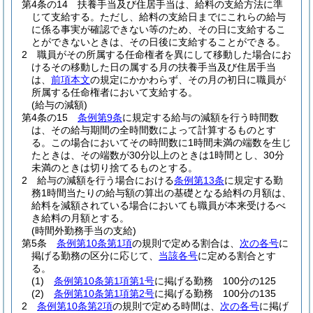
第4条の14
扶養手当及び住居手当は、給料の支給方法に準
じて支給する。
ただし、給料の支給日までにこれらの給与
に係る事実が確認できない等のため、その日に支給するこ
とができないときは、その日後に支給することができる。
2
職員がその所属する任命権者を異にして移動した場合にお
けるその移動した日の属する月の扶養手当及び住居手当
は、
前項本文
の規定にかかわらず、その月の初日に職員が
所属する任命権者において支給する。
(給与の減額)
第4条の15
条例第9条
に規定する給与の減額を行う時間数
は、その給与期間の全時間数によって計算するものとす
る。
この場合においてその時間数に1時間未満の端数を生じ
たときは、その端数が30分以上のときは1時間とし、30分
未満のときは切り捨てるものとする。
2
給与の減額を行う場合における
条例第13条
に規定する勤
務1時間当たりの給与額の算出の基礎となる給料の月額は、
給料を減額されている場合においても職員が本来受けるべ
き給料の月額とする。
(時間外勤務手当の支給)
第5条
条例第10条第1項
の規則で定める割合は、
次の各号
に
掲げる勤務の区分に応じて、
当該各号
に定める割合とす
る。
(1)
条例第10条第1項第1号
に掲げる勤務 100分の125
(2)
条例第10条第1項第2号
に掲げる勤務 100分の135
2
条例第10条第2項
の規則で定める時間は、
次の各号
に掲げ