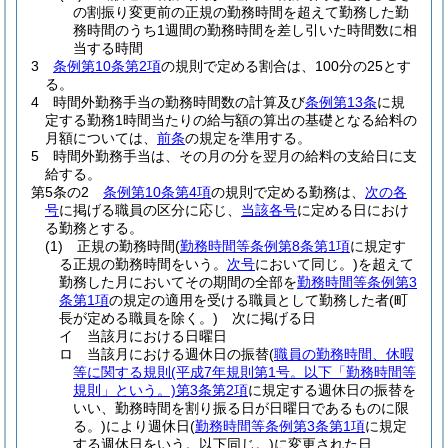
の割振り変更前の正規の勤務時間を超えて勤務した勤
務時間のうち1週間の勤務時間を差し引いた時間数に相
当する時間
3
条例第10条第2項
の規則で定める割合は、100分の25とす
る。
4
時間外勤務手当の勤務時間数の計算及び
条例第13条
に規
定する勤務1時間当たりの給与額の算出の基礎となる給料の
月額については、
前条
の規定を準用する。
5
時間外勤務手当は、その月の分を翌月の給料の支給日に支
給する。
第5条の2
条例第10条第4項
の規則で定める勤務は、
次の各
号
に掲げる職員の区分に応じ、
当該各号
に定める日におけ
る勤務とする。
(1)
正規の勤務時間
(
勤務時間等条例第8条第1項
に規定す
る正規の勤務時間をいう。
次号
において同じ。)
を超えて
勤務した月においてその期間の全部を
勤務時間等条例第3
条第1項
の規定の適用を受ける職員として勤務した者
(町
長が定める職員を除く。)
次に掲げる日
イ
当該月における日曜日
ロ
当該月における週休日の振替
(
職員の勤務時間、休暇
等に関する規則
(平成7年規則第1号。以下「勤務時間等
規則」という。)
第3条第2項
に規定する週休日の振替を
いい、勤務時間を割り振る日が日曜日であるものに限
る。)
により週休日
(
勤務時間等条例第3条第1項
に規定
する週休日をいう。以下同じ。)
に変更された日