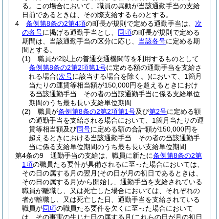
る。
この場合において、職員の異動が当該通勤手当の支給
日前であるときは、その際支給するものとする。
4
条例第8条の2第4項
の町長が規則で定める通勤手当は、
次
の各号
に掲げる通勤手当とし、
同項
の町長が規則で定める
期間は、当該通勤手当の区分に応じ、
当該各号
に定める期
間とする。
(1)
職員が2以上の普通交通機関等を利用するものとして
条例第8条の2第2項第1号
に定める額の通勤手当を支給さ
れる場合
(
次号
に該当する場合を除く。)
において、1箇月
当たりの運賃等相当額が150,000円を超えるときにおけ
る当該通勤手当 その者の当該通勤手当に係る支給単位
期間のうち最も長い支給単位期間
(2)
職員が
条例第8条の2第2項第1号
及び
第2号
に定める額
の通勤手当を支給される場合において、1箇月当たりの運
賃等相当額及び
同号
に定める額の合計額が150,000円を
超えるときにおける当該通勤手当 その者の当該通勤手
当に係る支給単位期間のうち最も長い支給単位期間
第4条の9
通勤手当の支給は、職員に新たに
条例第8条の2第
1項
の職員たる要件が具備されるに至った場合においては、
その日の属する月の翌月
(その日が月の初日であるときは、
その日の属する月)
から開始し、通勤手当を支給されている
職員が離職し、又は死亡した場合においては、それぞれの
者が離職し、又は死亡した日、通勤手当を支給されている
職員が
同項
の職員たる要件を欠くに至った場合において
は、その事実の生じた日の属する月
(これらの日が月の初日