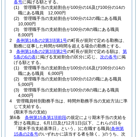
各号
に掲げる額とする。
(1)
管理職手当の支給割合が100分の16及び100分の14の
職にある職員 12,000円
(2)
管理職手当の支給割合が100分の12の職にある職員
10,000円
(3)
管理職手当の支給割合が100分の8の職にある職員
8,000円
2
条例第14条の2第3項第1号
の町長が規則で定める勤務は、
勤務に従事した時間が6時間を超える場合の勤務とする。
3
条例第14条の2第3項第2号
の町長が規則で定める額は、
第
5条の6の表
に掲げる支給割合の区分に応じ、
次の各号
に掲
げる額とする。
(1)
管理職手当の支給割合が100分の16及び100分の14の
職にある職員 6,000円
(2)
管理職手当の支給割合が100分の12の職にある職員
5,000円
(3)
管理職手当の支給割合が100分の8の職にある職員
4,000円
4
管理職員特別勤務手当は、時間外勤務手当の支給方法に準
じて支給する。
(期末手当の支給)
第6条
条例第15条第1項前段
の規定により期末手当の支給を
受ける職員は、6月1日及び12月1日
(以下、これらの日を
「期末手当支給基準日」という。)
に在職する職員
(
条例第
15条の2各号
のいずれかに該当する者を除く。)
のうち、次