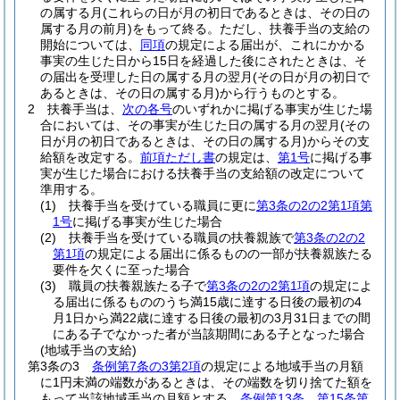
の属する月
(これらの日が月の初日であるときは、その日の
属する月の前月)
をもって終る。
ただし、扶養手当の支給の
開始については、
同項
の規定による届出が、これにかかる
事実の生じた日から15日を経過した後にされたときは、そ
の届出を受理した日の属する月の翌月
(その日が月の初日で
あるときは、その日の属する月)
から行うものとする。
2
扶養手当は、
次の各号
のいずれかに掲げる事実が生じた場
合においては、その事実が生じた日の属する月の翌月
(その
日が月の初日であるときは、その日の属する月)
からその支
給額を改定する。
前項ただし書
の規定は、
第1号
に掲げる事
実が生じた場合における扶養手当の支給額の改定について
準用する。
(1)
扶養手当を受けている職員に更に
第3条の2の2第1項第
1号
に掲げる事実が生じた場合
(2)
扶養手当を受けている職員の扶養親族で
第3条の2の2
第1項
の規定による届出に係るものの一部が扶養親族たる
要件を欠くに至った場合
(3)
職員の扶養親族たる子で
第3条の2の2第1項
の規定によ
る届出に係るもののうち満15歳に達する日後の最初の4
月1日から満22歳に達する日後の最初の3月31日までの間
にある子でなかった者が当該期間にある子となった場合
(地域手当の支給)
第3条の3
条例第7条の3第2項
の規定による地域手当の月額
に1円未満の端数があるときは、その端数を切り捨てた額を
もって当該地域手当の月額とする。
条例第13条
、
第15条第