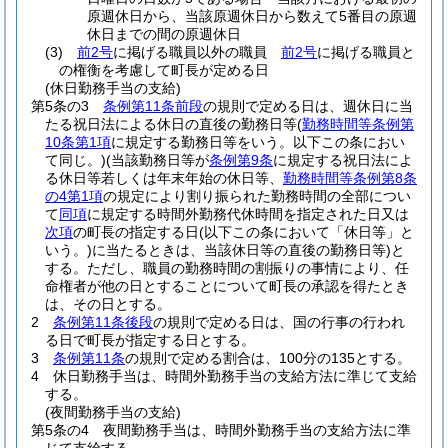
原週休日から、当該原週休日から数えて5番目の原週
休日までの間の原週休日
(3)
前2号
に掲げる職員以外の職員
前2号
に掲げる職員と
の権衡を考慮して町長が定める日
(休日勤務手当の支給)
第5条の3
条例第11条前段
の規則で定める日は、週休日に当
たる祝日法による休日の直後の勤務日等
(
勤務時間等条例第
10条第1項
に規定する勤務日等をいう。以下この条におい
て同じ。)
(当該勤務日等が
条例第9条
に規定する祝日法によ
る休日等若しくは年末年始の休日等、
勤務時間等条例第8条
の4第1項
の規定により割り振られた勤務時間の全部につい
て
同項
に規定する時間外勤務代休時間を指定された日又は
次項
の町長の指定する日
(以下この条において「休日等」と
いう。)
に当たるときは、当該休日等の直後の勤務日等)
と
する。
ただし、職員の勤務時間の割振りの事情により、任
命権者が他の日とすることについて町長の承認を得たとき
は、その日とする。
2
条例第11条後段
の規則で定める日は、国の行事の行われ
る日で町長が指定する日とする。
3
条例第11条
の規則で定める割合は、100分の135とする。
4
休日勤務手当は、時間外勤務手当の支給方法に準じて支給
する。
(夜間勤務手当の支給)
第5条の4
夜間勤務手当は、時間外勤務手当の支給方法に準