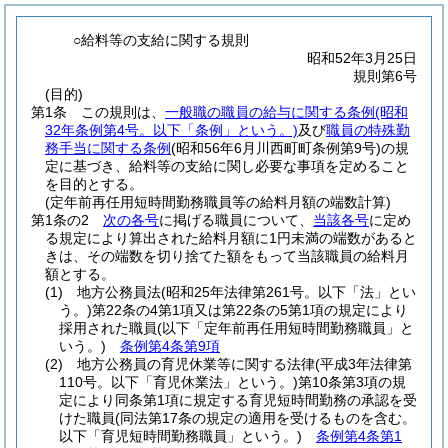
○給料等の支給に関する規則
昭和52年3月25日
規則第6号
(目的)
第1条
この規則は、
一般職の職員の給与に関する条例
(昭和
32年条例第4号。以下「条例」という。)
及び
職員の特殊勤
務手当に関する条例
(昭和56年6月川西町町条例第9号)
の規
定に基づき、給料等の支給に関し必要な事項を定めること
を目的とする。
(定年前再任用短時間勤務職員等の給料月額の端数計算)
第1条の2
次の各号
に掲げる職員について、
当該各号
に定め
る規定により算出された給料月額に1円未満の端数があると
きは、その端数を切り捨てた額をもって当該職員の給料月
額とする。
(1)
地方公務員法
(昭和25年法律第261号。以下「法」とい
う。)
第22条の4第1項又は第22条の5第1項の規定により
採用された職員
(以下「定年前再任用短時間勤務職員」と
いう。)
条例第4条第9項
(2)
地方公務員の育児休業等に関する法律
(平成3年法律第
110号。以下「育児休業法」という。)
第10条第3項の規
定により同条第1項に規定する育児短時間勤務の承認を受
けた職員
(同法第17条の規定の適用を受けるものを含む。
以下「育児短時間勤務職員」という。)
条例第4条第1