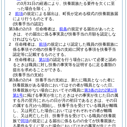
の3月31日の経過により、扶養親族たる要件を欠くに至
った場合を除く。)
2
前項
の規定による届出は、町長が定める様式の扶養親族届
により行うものとする。
(扶養手当の認定)
第3条の2の3
任命権者は、
前条
の規定する届出があったと
きは、その届出に係る事実及び扶養手当の月額を認定しな
ければならない。
2
任命権者は、
前項
の規定により認定した職員の扶養親族に
係る事項その他の扶養手当の支給に関する事項を扶養手当
認定等に記載するものとする。
3
任命権者は、
第1項
の認定を行う場合において必要と認め
るときは職員に対し扶養の事実等を証明するに足る書類の
提出を求めることができる。
(扶養手当の支給)
第3条の2の4
扶養手当の支給は、新たに職員となった者に
扶養親族がある場合においてはその者が職員となった日、
扶養親族がない場合においてその職員に
第3条の2の2第1項
第1号
に掲げる事実が生じたときはその事実が生じた日の属
する月の翌月
(これらの日が月の初日であるときは、その日
の属する月)
から開始し、扶養手当を受けている職員が離職
し、又は死亡した場合においてはそれぞれその者が離職
し、又は死亡した日、扶養手当を受けている職員の扶養親
族で
同項
の規定による届出に係るものの全てが扶養親族た
る要件を欠くに至った場合においてはその事実が生じた日