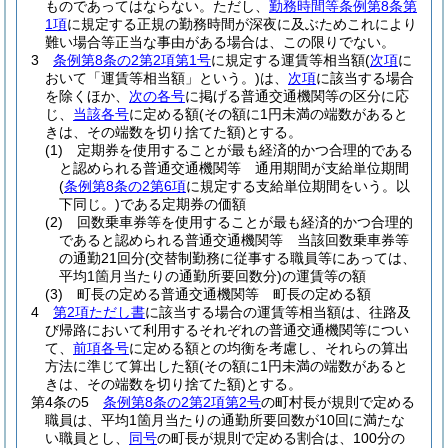
ものであってはならない。
ただし、
勤務時間等条例第8条第
1項
に規定する正規の勤務時間が深夜に及ぶためこれにより
難い場合等正当な事由がある場合は、この限りでない。
3
条例第8条の2第2項第1号
に規定する運賃等相当額
(
次項
に
おいて「運賃等相当額」という。)
は、
次項
に該当する場合
を除くほか、
次の各号
に掲げる普通交通機関等の区分に応
じ、
当該各号
に定める額
(その額に1円未満の端数があると
きは、その端数を切り捨てた額)
とする。
(1)
定期券を使用することが最も経済的かつ合理的である
と認められる普通交通機関等 通用期間が支給単位期間
(
条例第8条の2第6項
に規定する支給単位期間をいう。以
下同じ。)
である定期券の価額
(2)
回数乗車券等を使用することが最も経済的かつ合理的
であると認められる普通交通機関等 当該回数乗車券等
の通勤21回分
(交替制勤務に従事する職員等にあっては、
平均1箇月当たりの通勤所要回数分)
の運賃等の額
(3)
町長の定める普通交通機関等 町長の定める額
4
第2項ただし書
に該当する場合の運賃等相当額は、往路及
び帰路において利用するそれぞれの普通交通機関等につい
て、
前項各号
に定める額との均衡を考慮し、それらの算出
方法に準じて算出した額
(その額に1円未満の端数があると
きは、その端数を切り捨てた額)
とする。
第4条の5
条例第8条の2第2項第2号
の町村長が規則で定める
職員は、平均1箇月当たりの通勤所要回数が10回に満たな
い職員とし、
同号
の町長が規則で定める割合は、100分の