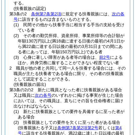
する。
(扶養親族の認定)
第3条の2
条例第7条第2項
に規定する扶養親族には、
次の各
号
に該当するものは含まないものとする。
(1)
民間その他から扶養手当に相当する手当の支給を受け
ている者
(2)
その者の勤労所得、資産所得、事業所得等の合計額が
年額130万円以上
(満18歳に達する日後の最初の4月1日か
ら満22歳に達する日以後の最初の3月31日までの間にあ
る者にあっては、年額150万円以上)
である者
(3)
心身に著しい障害がある者等の場合は、
前2号
による
ほか、終身労務に服することができない程度でない者
2
職員が他の者と共同して同一人を扶養する場合には、その
職員が主たる扶養者である場合に限り、その者の扶養親族
として認定することができる。
(扶養親族の届出)
第3条の2の2
新たに職員となった者に扶養親族がある場合
又は職員に
次の各号
のいずれかに掲げる事実が生じた場合
においては、その職員は、直ちにその旨を任命権者に届け
出なければならない。
(1)
新たに扶養親族としての要件を具備するに至った者が
ある場合
(2)
扶養親族としての要件を欠くに至った者がある場合
(扶養親族たる子又は
条例第7条第2項第2号
若しくは
第4
号
に該当する扶養親族が、満22歳に達した日以後の最初