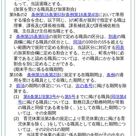
もって、当該退職とする。
(加算を受ける職員及び加算割合)
第9条の2
条例第15条第5項
(
条例第16条第4項
において準用
する場合を含む。以下同じ。)
の町長が規則で指定する職は
理事、課長及び課長相当職、課長補佐及び課長補佐相当
職、主任及び主任相当職とする。
2
条例第15条第5項
の規則で定める職員の区分は、
別表
の職
員欄に掲げる職員の区分とし、
同項
の100分の15を超えな
い範囲内で規則で定める割合は、当該区分に対応する
同表
の加算割合欄に定める割合とする。
ただし、町長が特に必
要であると認める職員については、その職員にかかる加算
割合を別に定めることができる。
(期末手当に係る在職期間)
第10条
条例第15条第2項
に規定する在職期間は、
条例
の適
用を受ける職員として在職した期間とする。
2
前項
の期間の算定については、
次の各号
に掲げる期間を除
算する。
(1)
第6条第1項第3号
から
第5号
までに掲げる職員
(
同項第4
号
に掲げる職員については、勤務日及び勤務時間が常勤
の職員と同様である者を除く。)
として在職した期間につ
いては、その全期間
(2)
育児休業法第2条の規定により育児休業
(次に掲げる育
児休業を除く。)
をしている職員として在職した期間につ
いては、その2分の1の期間
ア
当該育児休業の承認に係る期間の全部が子の出生の