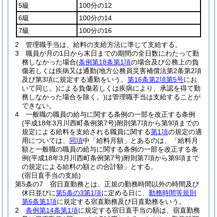
5級
100分の12
6級
100分の14
7級
100分の16
2
管理職手当は、給料の支給方法に準じて支給する。
3
職員が月の1日から末日までの期間の全日数にわたって勤
務しなかった場合
(
条例第18条第1項
の場合及び公務上の負
傷若しくは疾病又は通勤
(地方公務員災害補償法第2条第2項
及び第3項に規定する通勤をいう。
第16条第2項第5号
にお
いて同じ。)
による負傷若しくは疾病により、承認を得て勤
務しなかった場合を除く。)
は管理職手当は支給することが
できない。
4
一般職の職員の給与に関する条例の一部を改正する条例
(平成18年3月川西町条例第7号)
附則第7項から第9項までの
規定による給料を支給される職員に関する
第1項
の規定の適
用については、
同項
中「給料月額」とあるのは、「給料月
額と一般職の職員の給与に関する条例の一部を改正する条
例
(平成18年3月川西町条例第7号)
附則第7項から第9項まで
の規定による給料の額との合計額」とする。
(宿日直手当の支給)
第5条の7
宿日直勤務とは、正規の勤務時間以外の時間及び
休日並びに
第5条の3第1項
に定める日に、
勤務時間等規則
第6条第1項
に規定する宿直勤務及び日直勤務をいう。
2
条例第14条第1項
に規定する宿日直手当の額は、宿直勤務