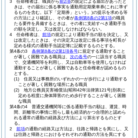
3
任命権者は、職員から
前2項
の規定による届出があったと
きは、その届出に係る事実を通勤用定期乗車券
(これに準ず
るものを含む。以下「定期券」という。)
の提示を求める等
の方法により確認し、その者が
条例第8条の2第1項
の職員
たる要件を具備するときは、その者に支給すべき通勤手当
の額を決定し、又は改定しなければならない。
4
任命権者は、
前項
の規定により通勤手当の額を決定し、又
は改定したときは、その決定又は改定に係る事項を町長が
定める様式の通勤手当認定簿に記載するものとする。
第4条の3
条例第8条の2第1項各号
に規定する通勤すること
が著しく困難である職員は、
次の各号
の一に該当する職員
で、交通機関等を利用し、又は自動車等を使用しなければ
通勤することが著しく困難であると任命権者が認めるもの
とする。
(1)
住居又は事務所のいずれかの一が歩行により通勤する
ことが著しく困難な場所にある職員
(2)
地方公務員災害補償法
(昭和42年法律第121号)
別表に
定める程度に身体障害のため歩行することが著しく困難
な職員
第4条の4
普通交通機関等に係る通勤手当の額は、運賃、時
間、距離等の事情に照らし最も経済的かつ合理的と認めら
れる通常の通勤の経路及び方法により算出するものとす
る。
2
前項
の通勤の経路又は方法は、往路と帰路とを異にし、又
は往路と帰路とにおけるそれぞれの通勤の方法を異にする