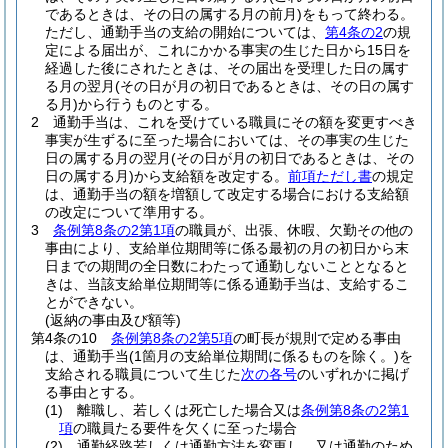
であるときは、その日の属する月の前月)
をもって終わる。
ただし、通勤手当の支給の開始については、
第4条の2
の規
定による届出が、これにかかる事実の生じた日から15日を
経過した後にされたときは、その届出を受理した日の属す
る月の翌月
(その日が月の初日であるときは、その日の属す
る月)
から行うものとする。
2
通勤手当は、これを受けている職員にその額を変更すべき
事実が生ずるに至った場合においては、その事実の生じた
日の属する月の翌月
(その日が月の初日であるときは、その
日の属する月)
から支給額を改定する。
前項ただし書
の規定
は、通勤手当の額を増額して改定する場合における支給額
の改定について準用する。
3
条例第8条の2第1項
の職員が、出張、休暇、欠勤その他の
事由により、支給単位期間等に係る最初の月の初日から末
日までの期間の全日数にわたって通勤しないこととなると
きは、当該支給単位期間等に係る通勤手当は、支給するこ
とができない。
(返納の事由及び額等)
第4条の10
条例第8条の2第5項
の町長が規則で定める事由
は、通勤手当
(1箇月の支給単位期間に係るものを除く。)
を
支給される職員について生じた
次の各号
のいずれかに掲げ
る事由とする。
(1)
離職し、若しくは死亡した場合又は
条例第8条の2第1
項
の職員たる要件を欠くに至った場合
(2)
通勤経路若しくは通勤方法を変更し、又は通勤のため