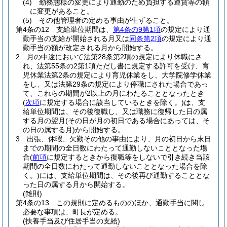
(4)
勤務態様の変更により通勤のため負担する運賃等の額
に変更があること。
(5)
その他管理者の定める事由が生ずること。
第4条の12
支給単位期間は、
第4条の9第1項
の規定により通
勤手当の支給が開始される月又は
同条第2項
の規定により通
勤手当の額が改定される月から開始する。
2
月の中途において法第28条第2項の規定により休職にさ
れ、法第55条の2第1項ただし書に規定する許可を受け、育
児休業法第2条の規定により育児休業をし、大学院修学休業
をし、又は法第29条の規定により停職にされた場合であっ
て、これらの期間が2以上の月にわたることとなったとき
(
次項
に規定する場合に該当しているときを除く。)
は、支
給単位期間は、その後復職し、又は職務に復帰した日の属
する月の翌月
(その日が月の初日である場合にあっては、そ
の日の属する月)
から開始する。
3
出張、休暇、欠勤その他の事由により、月の初日から末日
までの期間の全日数にわたって通勤しないこととなった場
合
(
前項
に規定するときから復職等をしないで引き続き当該
期間の全日数にわたって通勤しないこととなった場合を除
く。)
には、支給単位期間は、その後再び通勤することとな
った日の属する月から開始する。
(雑則)
第4条の13
この規則に定めるもののほか、通勤手当に関し
必要な事項は、町長が定める。
(扶養手当及び住居手当の支給)