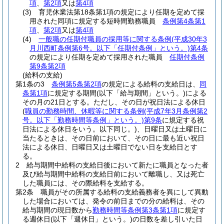
項
、
第2項
又は
第4項
(3)
育児休業法第18条第1項の規定により任期を定めて採
用された同項に規定する短時間勤務職員
条例第4条第1
項
、
第2項
又は
第4項
(4)
一般職の任期付職員の採用等に関する条例
(平成30年3
月川西町条例第6号。以下「任期付条例」という。)
第4条
の規定により任期を定めて採用された職員
任期付条例
第9条第2項
(給料の支給)
第1条の3
条例第5条第2項
の規定による給料の支給日は、
同
条第1項
に規定する期間
(以下「給与期間」という。)
による
その月の21日とする。
ただし、その日が祝日法による休日
(
職員の勤務時間、休暇等に関する条例
(平成7年3月条例第2
号。以下「勤務時間等条例」という。)
第9条
に規定する祝
日法による休日をいう。以下同じ。)
、日曜日又は土曜日に
当たるときは、その日前において、その日に最も近い祝日
法による休日、日曜日又は土曜日でない日を支給日とす
る。
2
給与期間中給料の支給日後において新たに職員となった者
及び給与期間中給料の支給日前において離職し、又は死亡
した職員には、その際給料を支給する。
第2条
職員がその所属する給料の支給義務者を異にして異動
した場合においては、発令の前日までの分の給料は、その
給与期間の現日数から
勤務時間等条例第3条第1項
に規定す
る週休日
(以下「週休日」という。)
の日数を差し引いた日