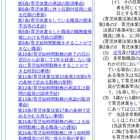
(イ)
その任
第5条
(育児休業の承認の取消事由)
者を同じく
第6条
(育児休業に伴う任期付採用に係
日とする育
る任期の更新)
(育児休業法第2条
第7条
(育児休業をしている職員の期末
第2条の2
育児休業
手当等の支給)
法第27条第4項
第8条
(育児休業をした職員の職務復帰
職員に限る。)
に同
後における号給の調整)
(育児休業法第2条
第9条
(育児短時間勤務をすることがで
第2条の3
育児休業
きない職員)
(1)
次号
及び
第3
第10条
(育児短時間勤務の終了の日の
(2)
非常勤職員の
翌日から起算して1年を経過しない場
れかの日におい
合に育児短時間勤務をすることがで
ている場合にお
きる特別の事情)
ある場合又は当
第11条
(育児休業法第10条第1項第5号
起算して育児休
の条例で定める勤務の形態)
員が労働基準法
第12条
(育児短時間勤務の承認又は期
う。)
を差し引い
間の延長の請求手続)
(3)
1歳から1歳
第13条
(育児短時間勤務の承認の取消
て育児休業をし
事由)
にあっては
ウ
に
第14条
(育児休業法第17条の条例で定
ア
当該非常勤
めるやむを得ない事情)
しくはこれに
第15条
(育児短時間勤務の例による短
(当該育児休
時間勤務に係る職員への通知)
に掲げる場合
第16条
(育児短時間勤務に伴う短時間
を育児休業の
勤務職員の任用に係る任期の更新)