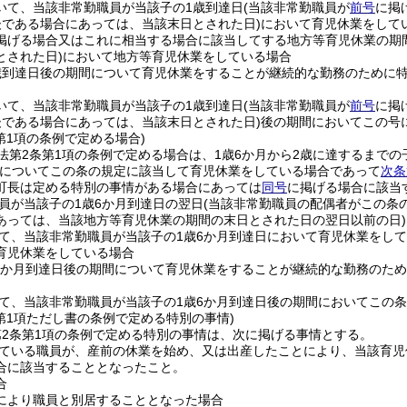
いて、当該非常勤職員が当該子の1歳到達日
(当該非常勤職員が
前号
に掲
後である場合にあっては、当該末日とされた日)
において育児休業をして
掲げる場合又はこれに相当する場合に該当してする地方等育児休業の期
とされた日)
において地方等育児休業をしている場合
歳到達日後の期間について育児休業をすることが継続的な勤務のために
いて、当該非常勤職員が当該子の1歳到達日
(当該非常勤職員が
前号
に掲
後である場合にあっては、当該末日とされた日)
後の期間においてこの号
第1項の条例で定める場合)
法第2条第1項の条例で定める場合は、1歳6か月から2歳に達するまで
子についてこの条の規定に該当して育児休業をしている場合であって
次条
町長は定める特別の事情がある場合にあっては
同号
に掲げる場合に該当
員が当該子の1歳6か月到達日の翌日
(当該非常勤職員の配偶者がこの条
あっては、当該地方等育児休業の期間の末日とされた日の翌日以前の日)
て、当該非常勤職員が当該子の1歳6か月到達日において育児休業をして
育児休業をしている場合
6か月到達日後の期間について育児休業をすることが継続的な勤務のた
て、当該非常勤職員が当該子の1歳6か月到達日後の期間においてこの
第1項ただし書の条例で定める特別の事情)
2条第1項の条例で定める特別の事情は、次に掲げる事情とする。
ている職員が、産前の休業を始め、又は出産したことにより、当該育児
合に該当することとなったこと。
合
により職員と別居することとなった場合