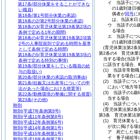
イ
当該子につ
第17条
(部分休業をすることができな
の1歳到達日
い職員)
偶者が
同号
に
第18条
(第1号部分休業の承認)
は、当該末日
第18条の2
(第2号部分休業の承認)
ウ
当該子の1
第18条の3
(育児休業法第19条第2項の
る場合
条例で定める1年の期間)
エ
当該子につ
第18条の4
(育児休業法第19条第2項第
の1歳到達日
2号の人事院規則で定める時間を基準
(育児休業法第2条
として条例で定める時間)
第2条の4
育児休業
第18条の5
(育児休業法第19条第3項の
当する場合
(当該
条例で定める特別の事情)
に該当する場合、
第19条
(部分休業をしている職員の給
(1)
当該非常勤職
与の取扱い)
業をする場合に
第20条
(部分休業の承認の取消事由)
(2)
当該子につい
第21条
(妊娠又は出産等についての申
において地方等
出があった場合における措置等)
(3)
当該子の1歳
第22条
(勤務環境の整備に関する措置)
当する場合
第23条
(その他)
(4)
当該子につい
附則
(育児休業法第2条
附則
(平成7年条例第9号)
第3条
育児休業法第
附則
(平成11年条例第8号)
(1)
育児休業をし
附則
(平成12年条例第6号)
が次に掲げる場
附則
(平成14年条例第1号)
ア
死亡した場
附則
(平成15年条例第1号)
イ
養子縁組等
附則
(平成18年条例第7号)