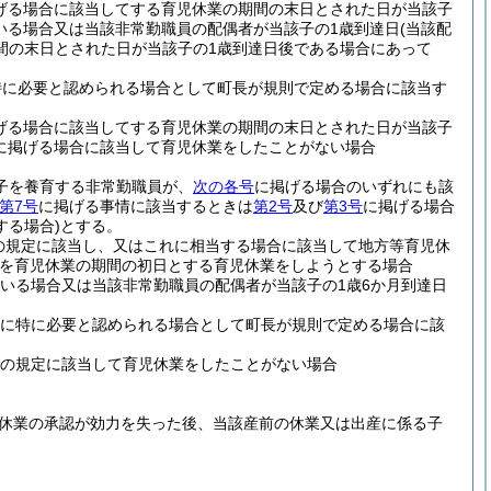
げる場合に該当してする育児休業の期間の末日とされた日が当該子
いる場合又は当該非常勤職員の配偶者が当該子の1歳到達日
(当該配
間の末日とされた日が当該子の1歳到達日後である場合にあって
特に必要と認められる場合として町長が規則で定める場合に該当す
げる場合に該当してする育児休業の期間の末日とされた日が当該子
に掲げる場合に該当して育児休業をしたことがない場合
の子を養育する非常勤職員が、
次の各号
に掲げる場合のいずれにも該
第7号
に掲げる事情に該当するときは
第2号
及び
第3号
に掲げる場合
する場合)
とする。
の規定に該当し、又はこれに相当する場合に該当して地方等育児休
を育児休業の期間の初日とする育児休業をしようとする場合
いる場合又は当該非常勤職員の配偶者が当該子の1歳6か月到達日
めに特に必要と認められる場合として町長が規則で定める場合に該
条の規定に該当して育児休業をしたことがない場合
休業の承認が効力を失った後、当該産前の休業又は出産に係る子