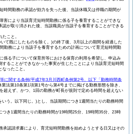
短時間勤務の承認が効力を失った後、当該休職又は停職の期間が
障害により当該育児短時間勤務に係る子を養育することができな
承認が取り消された後、当該職員が当該子を養育することができる
れたこと。
いて既にしたものを除く。)
の終了後、3月以上の期間を経過した
時間勤務により当該子を養育するための計画について育児短時間勤
に係る子について保育所等における保育の利用を希望し、申込み
測することができなかった事実が生じたことにより当該育児短時間
となったこと。
等に関する条例
(平成7年3月川西町条例第2号。以下「勤務時間条
休業法第10条第1項第1号から第4号までに掲げる勤務形態を除き、
を超えず、かつ、1回の勤務が町長が規則で定める時間を超えない
をいう。以下同じ。)
とし、当該期間につき1週間当たりの勤務時間
き1週間当たりの勤務時間が19時間25分、19時間35分、23時
務承認請求書により、育児短時間勤務を始めようとする日又はその