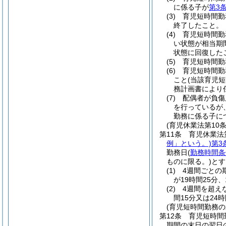
に係る子が
第3
(3)
育児短時間勤
終了したこと。
(4)
育児短時間勤
い状態が相当期
状態に回復した
(5)
育児短時間勤
(6)
育児短時間勤
こと
(当該育児
務計画書により
(7)
配偶者が負傷
を行っているが
勤務に係る子に
(育児休業法第10
第11条
育児休業法
例」という。)
第3
勤務日
(
勤務時間条
ものに限る。)
とす
(1)
4週間ごとの
が19時間25分
(2)
4週間を超え
間15分又は24
(育児短時間勤務
第12条
育児短時間
期間の末日の翌日