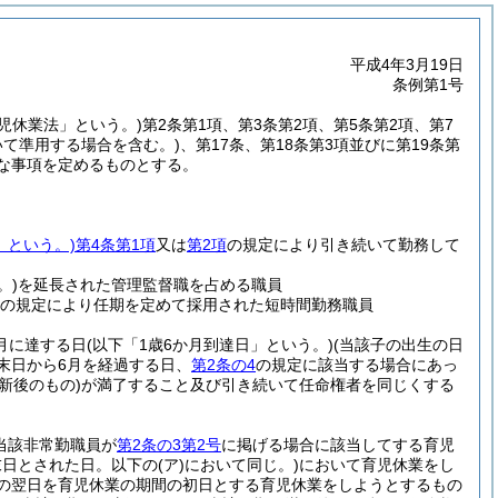
平成4年3月19日
条例第1号
育児休業法」という。)
第2条第1項、第3条第2項、第5条第2項、第7
いて準用する場合を含む。)
、第17条、第18条第3項並びに第19条第
な事項を定めるものとする。
」という。)
第4条第1項
又は
第2項
の規定により引き続いて勤務して
。)
を延長された管理監督職を占める職員
の規定により任期を定めて採用された短時間勤務職員
か月に達する日
(以下「1歳6か月到達日」という。)
(当該子の出生の日
末日から6月を経過する日、
第2条の4
の規定に該当する場合にあっ
新後のもの)
が満了すること及び引き続いて任命権者を同じくする
当該非常勤職員が
第2条の3第2号
に掲げる場合に該当してする育児
末日とされた日。以下の
(ア)
において同じ。)
において育児休業をし
の翌日を育児休業の期間の初日とする育児休業をしようとするもの