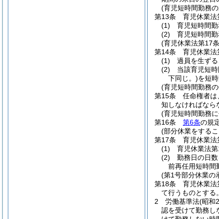
(育児短時間勤務の
第13条
育児休業法
(1)
育児短時間勤
(2)
育児短時間勤
(育児休業法第17
第14条
育児休業法
(1)
過員を生ずる
(2)
当該育児短時
下同じ。)
を短時
(育児短時間勤務
第15条
任命権者は
知しなければなら
(育児短時間勤務
第16条
第6条
の規
(部分休業をするこ
第17条
育児休業法
(1)
育児休業法第
(2)
勤務日の日数
前再任用短時間
(第1号部分休業の
第18条
育児休業法
て行うものとする
2
労働基準法
(昭和
認を受けて勤務し