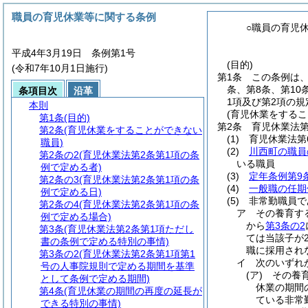
職員の育児休業等に関する条例
○職員の育児
平成4年3月19日 条例第1号
(目的)
(令和7年10月1日施行)
第1条
この条例は
条、第8条、第10
条項目次
沿革
1項及び第2項の
本則
(育児休業をするこ
第1条
(目的)
第2条
育児休業法第
第2条
(育児休業をすることができない
(1)
育児休業法第
職員)
(2)
川西町の職員
第2条の2
(育児休業法第2条第1項の条
いる職員
例で定める者)
(3)
定年条例第9
第2条の3
(育児休業法第2条第1項の条
(4)
一般職の任期
例で定める日)
(5)
非常勤職員で
第2条の4
(育児休業法第2条第1項の条
ア
その養育す
例で定める場合)
から
第3条の2
第3条
(育児休業法第2条第1項ただし
ては当該子が
書の条例で定める特別の事情)
職に採用され
第3条の2
(育児休業法第2条第1項第1
イ
次のいずれ
号の人事院規則で定める期間を基準
(ア)
その養
として条例で定める期間)
休業の期間
第4条
(育児休業の期間の再度の延長が
ている非常
できる特別の事情)