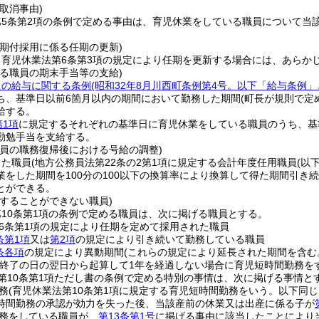
取消事由)
第5条第2項の条例で定める事由は、育児休業をしている職員について当
任期付採用に係る任期の更新)
、育児休業法第6条第3項の規定により任期を更新する場合には、あらか
いる職員の期末手当等の支給)
員の給与に関する条例
(昭和32年8月川西町条例第4号。以下「給与条例」
ち、基準日以前6箇月以内の期間において勤務した期間
(町長が規則で定
給する。
第1項
に規定するそれぞれの基準日に育児休業をしている職員のうち、基
勤勉手当を支給する。
職員の職務復帰後における号給の調整)
した職員
(地方公務員法第22条の2第1項に規定する会計年度任用職員
(以
業をした期間を100分の100以下の換算率により換算して得た期間引
とができる。
をすることができない職員)
10条第1項の条例で定める職員は、次に掲げる職員とする。
6条第1項の規定により任期を定めて採用された職員
条第1項
又は
第2項
の規定により引き続いて勤務している職員
条各項
の規定により異動期間
(これらの規定により延長された期間を含む
の終了の日の翌日から起算して1年を経過しない場合に育児短時間勤務を
第10条第1項ただし書の条例で定める特別の事情は、次に掲げる事情と
務
(育児休業法第10条第1項に規定する育児短時間勤務をいう。以下同じ
時間勤務の承認が効力を失った後、当該産前の休業又は出産に係る子が
務をしている職員が、
第13条第1号
に掲げる事由に該当したことにより