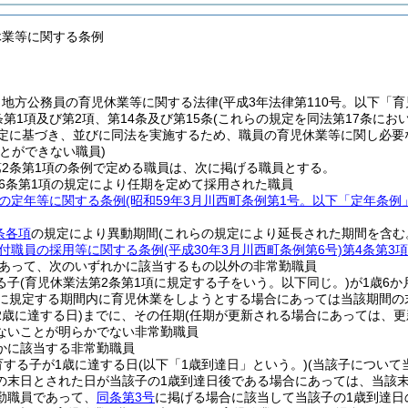
休業等に関する条例
、地方公務員の育児休業等に関する法律
(平成3年法律第110号。以下「
条第1項及び第2項、第14条及び第15条
(これらの規定を同法第17条にお
規定に基づき、並びに同法を実施するため、職員の育児休業等に関し必要
とができない職員)
2条第1項の条例で定める職員は、次に掲げる職員とする。
6条第1項の規定により任期を定めて採用された職員
の定年等に関する条例
(昭和59年3月川西町条例第1号。以下「定年条例
条各項
の規定により異動期間
(これらの規定により延長された期間を含む
付職員の採用等に関する条例
(平成30年3月川西町条例第6号)
第4条第3項
あって、次のいずれかに該当するもの以外の非常勤職員
る子
(育児休業法第2条第1項に規定する子をいう。以下同じ。)
が1歳6
に規定する期間内に育児休業をしようとする場合にあっては当該期間の
2歳に達する日)
までに、その任期
(任期が更新される場合にあっては、更
ないことが明らかでない非常勤職員
かに該当する非常勤職員
育する子が1歳に達する日
(以下「1歳到達日」という。)
(当該子について
の末日とされた日が当該子の1歳到達日後である場合にあっては、当該
勤職員であって、
同条第3号
に掲げる場合に該当して当該子の1歳到達日