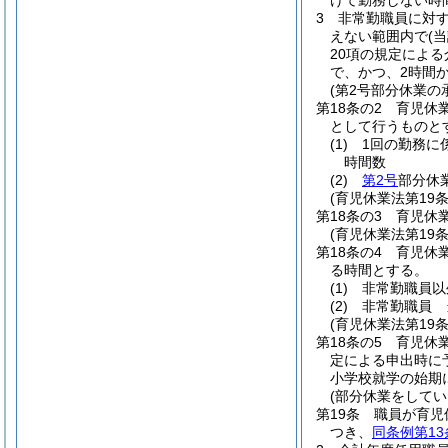
けて勤務しない時
3
非常勤職員に対
えない範囲内で
(
20項の規定によ
で、かつ、2時間
(第2号部分休業の
第18条の2
育児休
として行うものと
(1)
1回の勤務に
時間数
(2)
第2号
部分休
(育児休業法第19
第18条の3
育児休業
(育児休業法第19
第18条の4
育児休
る時間とする。
(1)
非常勤職員以
(2)
非常勤職員 
(育児休業法第19
第18条の5
育児休
定による申出時に
小学校就学の始期
(部分休業をしてい
第19条
職員が育児
つき、
同条例第13