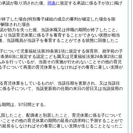
の承認が取り消された後、
同条
に規定する承認に係る子が次に掲げ
が終了した場合
(特別養子縁組の成立の審判が確定した場合を除
が解除された場合
認が効力を失った後、当該休職又は停職の期間が終了したこと。
より当該育児休業に係る子を養育することができない状態が相当
後、当該職員が当該子を養育することができる状態に回復したこ
子について児童福祉法第39条第1項に規定する保育所、就学前の子
2条第6項に規定する認定こども園又は児童福祉法第24条第2項に規
込みを行っているが、当面その実施が行われないことその他の育児
る子について再度の育児休業をしなければその養育に著しい支障が
る育児休業をしているものが、当該任期を更新され、又は当該任
に係る子について、当該更新前の任期の末日の翌日又は当該採用の
る期間は、57日間とする。
入院したこと、配偶者と別居したこと、育児休業に係る子について
いことその他の育児休業の期間の延長の請求時に予測することがで
の延長をしなければその養育に著しい支障が生じることとなったこ