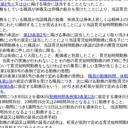
条第2号イ
又は
ロ
に掲げる場合に該当することとなったこと。
務をしている職員が休職又は停職の処分を受けたことにより、当該育児
務をしている職員が当該職員の負傷、疾病又は身体上若しくは精神上の
間にわたり継続することが見込まれることにより当該育児短時間勤務の
こと。
務の承認が、
第13条第2号
に掲げる事由に該当したことにより取り消さ
務
(この号の規定に該当したことにより当該育児短時間勤務に係る子につ
短時間勤務をした職員が、当該育児短時間勤務の承認の請求の際育児短
任命権者に申し出た場合に限る。)
。
又は疾病により入院したこと、配偶者と別居したこと、育児短時間勤務
、当面その実施が行われないことその他の育児短時間勤務の終了時に予
ついて育児短時間勤務をしなければその養育に著しい支障が生じること
条第1項第5号の条例で定める勤務の形態)
第10条第1項第5号の条例で定める勤務の形態は、
職員の勤務時間、休暇
条第1項
の規定の適用を受ける職員につき、次に掲げる勤務の形態
(育児
例第5条
に規定する勤務日をいう。)
が引き続き町長が規則で定める日数
る。
期間につき8日以上を週休日
(
勤務時間条例第3条第1項
に規定する週休日
、19時間35分、23時間15分又は24時間35分となるように勤務すること。
ない期間につき1週間当たり1日以上の割合の日を週休日とし、当該期間につ
時間35分となるように勤務すること。
の承認又は期間の延長の請求手続)
勤務の承認又は期間の延長の請求は、町長が規則で定める育児短時間勤
の1月前までに行うものとする。