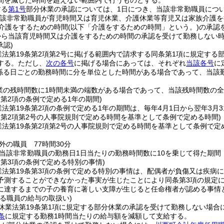
間を減じた時間を超えない範囲内で行うものとする。
する
第1号
部分休業の承認については、1日につき、当該非常勤職員につい
当該非常勤職員が育児時間又は育児休業、介護休業等育児又は家族介護
る介護をするための時間
(以下「介護をするための時間」という。)
の承認
から当該育児時間又は介護をするための時間の承認を受けて勤務しない時
承認)
業法第19条第2項第2号に掲げる範囲内で請求する同条第1項に規定する
する。
ただし、
次の各号
に掲げる場合にあっては、それぞれ
当該各号
に
係る日ごとの勤務時間に分を単位とした時間がある場合であって、当該
業の残時間数に1時間未満の端数がある場合であって、当該残時間数の
条第2項の条例で定める1年の期間)
法第19条第2項の条例で定める1年の期間は、毎年4月1日から翌年3月
条第2項第2号の人事院規則で定める時間を基準として条例で定める時間)
業法第19条第2項第2号の人事院規則で定める時間を基準として条例で定
外の職員 77時間30分
当該非常勤職員の勤務日1日当たりの勤務時間数に10を乗じて得た期間
条第3項の条例で定める特別の事情)
業法第19条第3項の条例で定める特別の事情は、配偶者が負傷又は疾病
予測することができなかった事実が生じたことにより同条第3項の規定
に達するまでの子の養育に著しい支障が生じると任命権者が認める事情
る職員の給与の取扱い)
休業法第19条第1項に規定する部分休業の承認を受けて勤務しない場合
条
に規定する勤務1時間当たりの給与額を減額して支給する。