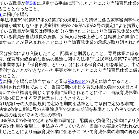
ている職員が
第5条
に規定する事由に該当したことにより当該育児休業
ることとなったこと。
イ
に掲げる場合
9年法律第89号)
第817条の2第1項の規定による請求に係る家事審判事件
縁組が成立しないまま児童福祉法第27条第1項第3号の規定による措置
ている職員が休職又は停職の処分を受けたことにより当該育児休業の承
ている職員が当該職員の負傷、疾病又は身体上若しくは精神上の障害に
続することが見込まれることにより当該育児休業の承認が取り消された
又は疾病により入院したこと、配偶者と別居したこと、育児休業に係る
育、保育等の総合的な提供の推進に関する法律
(平成18年法律第77号)
第
育事業等
(以下「保育所等」という。)
における保育の利用を希望し、申
予測することができなかった事実が生じたことにより当該育児休業に係
ったこと。
号
に掲げる場合に該当すること又は
第2条の4
の規定に該当すること。
採用された職員であって、当該任期の末日を育児休業の期間の末日とす
続いて任命権者を同じくする職に採用されることに伴い、当該育児休業
期間の初日とする育児休業をしようとすること。
条第1項第1号の人事院規則で定める期間を基準として条例で定める期間)
法第2条第1項第1号の人事院規則で定める期間を基準として条例で定め
の再度の延長ができる特別の事情)
第3条第2項の条例で定める特別の事情は、配偶者が負傷又は疾病により
保育の利用を希望し、申込みを行っているが、当面その実施が行われな
生じたことにより当該育児休業に係る子について育児休業の期間の再度