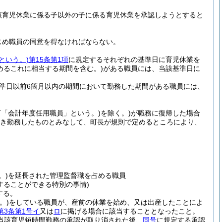
該育児休業に係る子以外の子に係る育児休業を承認しようとすると
じめ職員の同意を得なければならない。
という。)
第15条第1項
に規定するそれぞれの基準日に育児休業を
めるこれに相当する期間を含む。)
がある職員には、当該基準日に
準日以前6箇月以内の期間において勤務した期間がある職員には、
下「会計年度任用職員」という。)
を除く。)
が職務に復帰した場合
き続き勤務したものとみなして、町長が規則で定めるところにより、
。)
を延長された管理監督職を占める職員
することができる特別の事情)
する。
。)
をしている職員が、産前の休業を始め、又は出産したことによ
第3条第1号イ
又は
ロ
に掲げる場合に該当することとなったこと。
当該育児短時間勤務の承認が取り消された後、
同号
に規定する承認