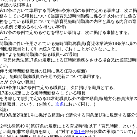
承認の取消事由)
第12条において準用する同法第5条第2項の条例で定める事由は、次に
務をしている職員について当該育児短時間勤務に係る子以外の子に係る
務をしている職員について当該育児短時間勤務の内容と異なる内容の育
条の条例で定めるやむを得ない事情)
第17条の条例で定めるやむを得ない事情は、次に掲げる事情とする。
こと。
間勤務に伴い任用されている短時間勤務職員
(育児休業法第18条第1
間勤務職員として引き続き任用しておくことができないこと。
の例による短時間勤務に係る職員への通知)
、育児休業法第17条の規定による短時間勤務をさせる場合又は当該短
ない。
に伴う短時間勤務職員の任用に係る任期の更新)
定は、短時間勤務職員の任期の更新について準用する。
とができない職員)
第19条第1項の条例で定める職員は、次に掲げる職員とする。
17条の規定による短時間勤務をしている職員
を考慮して規則で定める非常勤職員以外の非常勤職員
(地方公務員法第
勤務職員」という。)
を除く。
次条
において同じ。)
承認)
第19条第2項第1号に掲げる範囲内で請求する同条第1項に規定する部分
。
22年法律第49号)
第67条の規定による育児時間
(以下「育児時間」という
ない職員
(非常勤職員を除く。)
に対する
第1号
部分休業の承認については