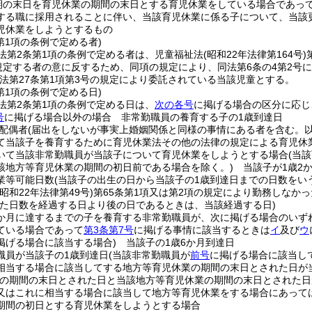
期の末日を育児休業の期間の末日とする育児休業をしている場合であっ
する職に採用されることに伴い、当該育児休業に係る子について、当該
児休業をしようとするもの
第1項の条例で定める者)
法第2条第1項の条例で定める者は、児童福祉法
(昭和22年法律第164号)
に規定する者の意に反するため、同項の規定により、同法第6条の4第2
法第27条第1項第3号の規定により委託されている当該児童とする。
第1項の条例で定める日)
法第2条第1項の条例で定める日は、
次の各号
に掲げる場合の区分に応じ
号
に掲げる場合以外の場合 非常勤職員の養育する子の1歳到達日
配偶者
(届出をしないが事実上婚姻関係と同様の事情にある者を含む。以
て当該子を養育するために育児休業法その他の法律の規定による育児休
いて当該非常勤職員が当該子について育児休業をしようとする場合
(当
該地方等育児休業の期間の初日前である場合を除く。)
当該子が1歳2
業等可能日数
(当該子の出生の日から当該子の1歳到達日までの日数をいう
(昭和22年法律第49号)
第65条第1項又は第2項の規定により勤務しなか
た日数を経過する日より後の日であるときは、当該経過する日)
6か月に達するまでの子を養育する非常勤職員が、次に掲げる場合のいず
ている場合であって
第3条第7号
に掲げる事情に該当するときは
イ
及び
ウ
掲げる場合に該当する場合)
当該子の1歳6か月到達日
職員が当該子の1歳到達日
(当該非常勤職員が
前号
に掲げる場合に該当し
相当する場合に該当してする地方等育児休業の期間の末日とされた日が
業の期間の末日とされた日と当該地方等育児休業の期間の末日とされた日
又はこれに相当する場合に該当して地方等育児休業をする場合にあって
期間の初日とする育児休業をしようとする場合