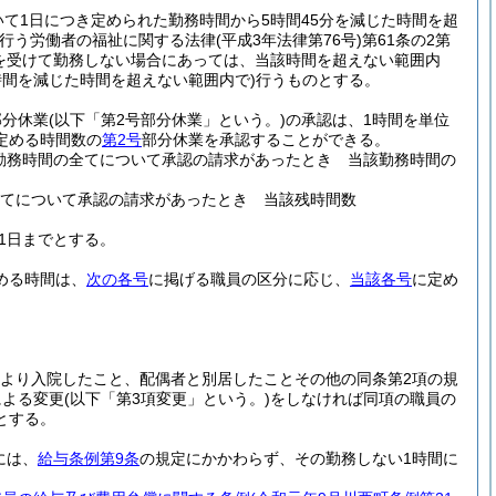
て1日につき定められた勤務時間から5時間45分を減じた時間を超
を行う労働者の福祉に関する法律
(平成3年法律第76号)
第61条の2第
を受けて勤務しない場合にあっては、当該時間を超えない範囲内
間を減じた時間を超えない範囲内で)
行うものとする。
部分休業
(以下「第2号部分休業」という。)
の承認は、1時間を単位
定める時間数の
第2号
部分休業を承認することができる。
勤務時間の全てについて承認の請求があったとき 当該勤務時間の
全てについて承認の請求があったとき 当該残時間数
31日までとする。
める時間は、
次の各号
に掲げる職員の区分に応じ、
当該各号
に定め
により入院したこと、配偶者と別居したことその他の同条第2項の規
による変更
(以下「第3項変更」という。)
をしなければ同項の職員の
とする。
には、
給与条例第9条
の規定にかかわらず、その勤務しない1時間に