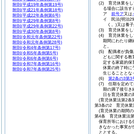
(2)
育児休業をし
附則
(平成19年条例第19号)
る場合に該当す
附則
(平成21年条例第18号)
ア
前号ア
又は
附則
(平成22年条例第6号)
イ
民法
(明治2
附則
(平成29年条例第8号)
く。)
又は養子
附則
(平成29年条例第22号)
(3)
育児休業をし
附則
(平成30年条例第8号)
(4)
育児休業をし
附則
(令和元年条例第22号)
期間にわたり継
附則
(令和元年条例第28号)
と。
附則
(令和4年条例第17号)
(5)
配偶者が負傷
附則
(令和5年条例第5号)
どもに関する教
附則
(令和6年条例第6号)
定する家庭的保
附則
(令和7年条例第16号)
休業の終了時に
附則
(令和7年条例第25号)
生じることとな
(6)
第2条の3第3
(7)
任期を定めて
期の満了後引き
日を育児休業の
(育児休業法第2
第3条の2
育児休業
(育児休業の期間
第4条
育児休業法
保育所等における
きなかった事実が
ととする。