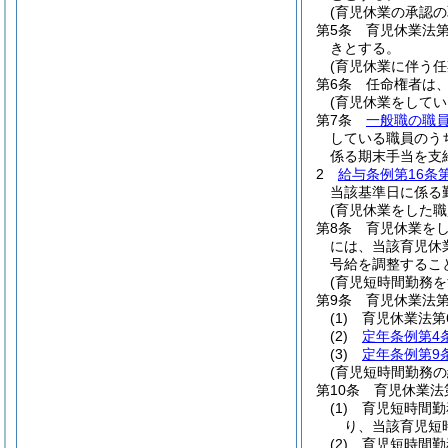
(育児休業の承認の
第5条
育児休業法
きとする。
(育児休業に伴う
第6条
任命権者は
(育児休業をして
第7条
一般職の職
している職員のう
係る期末手当を支
2
給与条例第16条
当該基準日に係る
(育児休業をした
第8条
育児休業を
には、当該育児休
号給を調整するこ
(育児短時間勤務
第9条
育児休業法第
(1)
育児休業法第
(2)
定年条例第4
(3)
定年条例第9
(育児短時間勤務
第10条
育児休業法
(1)
育児短時間勤
り、当該育児短
(2)
育児短時間勤