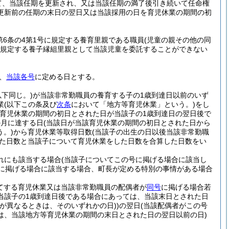
て、当該任期を更新され、又は当該任期の満了後引き続いて任命権
更新前の任期の末日の翌日又は当該採用の日を育児休業の期間の初
第6条の4第1号に規定する養育里親である職員
(児童の親その他の同
号に規定する養子縁組里親として当該児童を委託することができない
、
当該各号
に定める日とする。
下同じ。)
が当該非常勤職員の養育する子の1歳到達日以前のいず
業
(以下この条及び
次条
において「地方等育児休業」という。)
をし
該育児休業の期間の初日とされた日が当該子の1歳到達日の翌日後で
か月に達する日
(当該日が当該育児休業の期間の初日とされた日から
。)
から育児休業等取得日数
(当該子の出生の日以後当該非常勤職
った日数と当該子について育児休業をした日数を合算した日数をい
れにも該当する場合
(当該子についてこの号に掲げる場合に該当し
に掲げる場合に該当する場合、町長が定める特別の事情がある場合
てする育児休業又は当該非常勤職員の配偶者が
同号
に掲げる場合若
当該子の1歳到達日後である場合にあっては、当該末日とされた日
が異なるときは、そのいずれかの日)
)
の翌日
(当該配偶者がこの号
は、当該地方等育児休業の期間の末日とされた日の翌日以前の日)