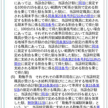
にあっては、当該合計額に、当該合計額に
同項
に規定す
る100分の15を超えない範囲内で町長が規則で定める割
合を乗じて得た額を加算した額)
に、当該特定職員に支給
される期末手当に係る
同条第2項各号列記以外の部分
に規
定する割合を乗じて得た額に、当該特定職員に支給され
る期末手当に係る
同項各号
に定める割合を乗じて得た額
に、100分の1.5を乗じて得た額
(最低号給に達しない場合
にあっては、それぞれその基準日現在において当該特定
職員が受けるべき給料月額減額基礎額並びにこれに対す
る地域手当の月額の合計額
(
同条第5項
の規定の適用を受
ける職員にあっては、当該合計額に、当該合計額に
同項
に規定する100分の15を超えない範囲内で町長が規則で
定める割合を乗じて得た額を加算した額)
に、当該特定職
員に支給される期末手当に係る
同条第2項各号列記以外の
部分
に規定する割合を乗じて得た額に、当該特定職員に
支給される期末手当に係る
同項各号
に定める割合を乗じ
て得た額)
(5)
勤勉手当 それぞれその基準日現在において当該特定
職員が受けるべき給料月額並びにこれに対する地域手当
の月額の合計額
(
第16条第4項
において準用する
第15条第
5項
の規定の適用を受ける職員にあっては、当該合計額
に、当該合計額に
同項
に規定する100分の15を超えない
範囲内で町長が規則で定める割合を乗じて得た額を加算
した額。
附則第11項
において「勤勉手当減額対象額」と
いう。)
に、当該特定職員に支給される勤勉手当に係る
第