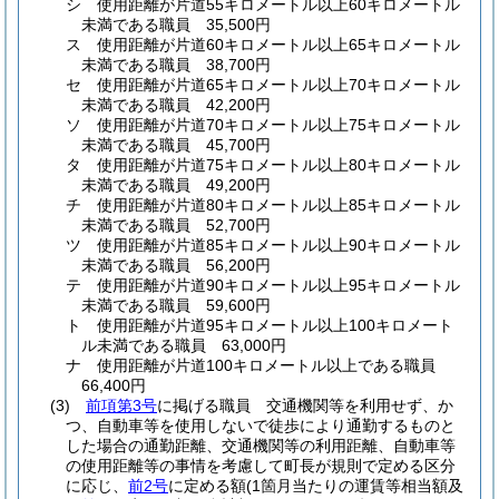
シ
使用距離が片道55キロメートル以上60キロメートル
未満である職員 35,500円
ス
使用距離が片道60キロメートル以上65キロメートル
未満である職員 38,700円
セ
使用距離が片道65キロメートル以上70キロメートル
未満である職員 42,200円
ソ
使用距離が片道70キロメートル以上75キロメートル
未満である職員 45,700円
タ
使用距離が片道75キロメートル以上80キロメートル
未満である職員 49,200円
チ
使用距離が片道80キロメートル以上85キロメートル
未満である職員 52,700円
ツ
使用距離が片道85キロメートル以上90キロメートル
未満である職員 56,200円
テ
使用距離が片道90キロメートル以上95キロメートル
未満である職員 59,600円
ト
使用距離が片道95キロメートル以上100キロメート
ル未満である職員 63,000円
ナ
使用距離が片道100キロメートル以上である職員
66,400円
(3)
前項第3号
に掲げる職員 交通機関等を利用せず、か
つ、自動車等を使用しないで徒歩により通勤するものと
した場合の通勤距離、交通機関等の利用距離、自動車等
の使用距離等の事情を考慮して町長が規則で定める区分
に応じ、
前2号
に定める額
(1箇月当たりの運賃等相当額及