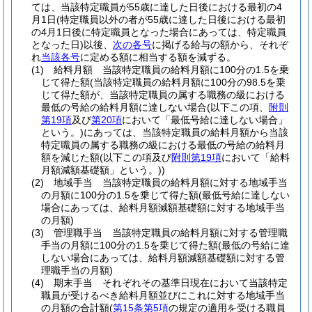
ては、当該特定職員が55歳に達した日後における最初の4
月1日
(特定職員以外の者が55歳に達した日後における最初
の4月1日後に特定職員となった場合にあっては、特定職員
となった日)
以後、
次の各号
に掲げる給与の額から、それぞ
れ
当該各号
に定める額に相当する額を減ずる。
(1)
給料月額 当該特定職員の給料月額に100分の1.5を乗
じて得た額
(当該特定職員の給料月額に100分の98.5を乗
じて得た額が、当該特定職員の属する職務の級における
最低の号給の給料月額に達しない場合
(以下この項、
附則
第19項
及び
第20項
において「最低号給に達しない場合」
という。)
にあっては、当該特定職員の給料月額から当該
特定職員の属する職務の級における最低の号給の給料月
額を減じた額
(以下この項及び
附則第19項
において「給料
月額減額基礎額」という。)
)
(2)
地域手当 当該特定職員の給料月額に対する地域手当
の月額に100分の1.5を乗じて得た額
(最低号給に達しない
場合にあっては、給料月額減額基礎額に対する地域手当
の月額)
(3)
管理職手当 当該特定職員の給料月額に対する管理職
手当の月額に100分の1.5を乗じて得た額
(最低の号給に達
しない場合にあっては、給料月額減額基礎額に対する管
理職手当の月額)
(4)
期末手当 それぞれその基準日現在において当該特定
職員が受けるべき給料月額並びにこれに対する地域手当
の月額の合計額
(
第15条第5項
の規定の適用を受ける職員