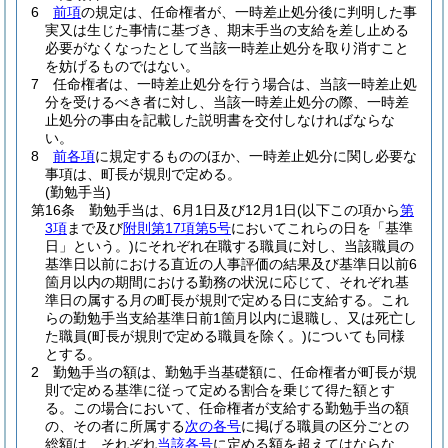
6
前項
の規定は、任命権者が、一時差止処分後に判明した事
実又は生じた事情に基づき、期末手当の支給を差し止める
必要がなくなったとして当該一時差止処分を取り消すこと
を妨げるものではない。
7
任命権者は、一時差止処分を行う場合は、当該一時差止処
分を受けるべき者に対し、当該一時差止処分の際、一時差
止処分の事由を記載した説明書を交付しなければならな
い。
8
前各項
に規定するもののほか、一時差止処分に関し必要な
事項は、町長が規則で定める。
(勤勉手当)
第16条
勤勉手当は、6月1日及び12月1日
(以下この項から
第
3項
まで及び
附則第17項第5号
においてこれらの日を「基準
日」という。)
にそれぞれ在職する職員に対し、当該職員の
基準日以前における直近の人事評価の結果及び基準日以前6
箇月以内の期間における勤務の状況に応じて、それぞれ基
準日の属する月の町長が規則で定める日に支給する。
これ
らの勤勉手当支給基準日前1箇月以内に退職し、又は死亡し
た職員
(町長が規則で定める職員を除く。)
についても同様
とする。
2
勤勉手当の額は、勤勉手当基礎額に、任命権者が町長が規
則で定める基準に従って定める割合を乗じて得た額とす
る。
この場合において、任命権者が支給する勤勉手当の額
の、その者に所属する
次の各号
に掲げる職員の区分ごとの
総額は、それぞれ
当該各号
に定める額を超えてはならな