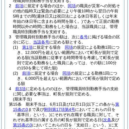
理職員特別勤務手当を支給する。
2
前項
に規定する場合のほか、
同項
の職員が災害への対処そ
の他の臨時又は緊急の必要により午後10時から翌日の午前
5時までの間
(週休日又は祝日法による休日等若しくは年末
年始の休日等に含まれる時間を除く。)
であって正規の勤務
時間以外の時間に勤務をした場合は、当該職員には、管理
職員特別勤務手当を支給する。
3
管理職員特別勤務手当の額は、次に
各号
に掲げる場合の区
分に応じ、
当該各号
に定める額とする。
(1)
第1項
に規定する場合
同項
の規定による勤務1回につ
き、12,000円を超えない範囲内において町長が規則で定
める額
(当該勤務に従事する時間帯等を考慮して町長が規
則で定める勤務をした職員にあっては、その額に100分
の150を乗じて得た額)
(2)
前項
に規定する場合
同項
の規定による勤務1回につ
き、6,000円を超えない範囲内において町長が規則で定め
る額
4
前3項
に定めるもののほか、管理職員特別勤務手当の支給
に関し必要な事項は、町長が規則で定める。
(期末手当)
第15条
期末手当は、6月1日及び12月1日
(以下この条から
第
15条の3
まで及び
附則第17項第4号
においてこれらの日を
「基準日」という。)
にそれぞれ在職する職員に対して、そ
れぞれ基準日の属する月の町長が規則で定める日
(
次条
及び
第15条の3
においてこれらの日を「支給日」という。)
に支