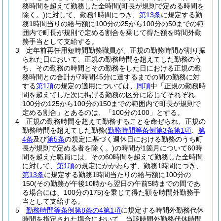
務時間を超えて勤務した全時間
(町長が規則で定める時間を
除く。)
に対して、勤務1時間につき、
第13条
に規定する勤
務1時間当りの給与額に100分の25から100分の50までの範
囲内で町長が規則で定める割合を乗じて得た額を時間外勤
務手当として支給する。
3
定年前再任用短時間勤務職員が、正規の勤務時間が割り振
られた日において、正規の勤務時間を超えてした勤務のう
ち、その勤務の時間とその勤務をした日における正規の勤
務時間との合計が7時間45分に達するまでの間の勤務に対
する
第1項
の規定の適用については、
同項
中「正規の勤務時
間を超えてした次に掲げる勤務の区分に応じてそれぞれ
100分の125から100分の150までの範囲内で町長が規則で
定める割合」とあるのは、「100分の100」とする。
4
正規の勤務時間を超えて勤務することを命ぜられ、正規の
勤務時間を超えてした勤務
(
勤務時間等条例第3条第1項
、
第
4条
及び
第5条
の規定に基づく週休日における勤務のうち町
長が規則で定める者を除く。)
の時間が1箇月について60時
間を超えた職員には、その60時間を超えて勤務した全時間
に対して、
第1項
の規定にかかわらず、勤務1時間につき、
第13条
に規定する勤務1時間当たりの給与額に100分の
150
(その勤務が午後10時から翌日の午前5時までの間であ
る場合には、100分の175)
を乗じて得た額を時間外勤務手
当として支給する。
5
勤務時間等条例第8条の4第1項
に規定する時間外勤務代休
時間を指定された場合において、当該時間外勤務代休時間