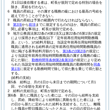
月1日以後在職する者は、町長が規則で定める特別の場合を
除き、昇給を行わない。
6
職員の昇給は、その属する職務の級における最高の号給を
超えて行うことができない。
7
職員の昇給は予算の範囲内で行わなければならない。
8
第3項
から
前項
までに規定するもののほか、職員の昇給に
関し必要な事項は、町長が規則で定める。
9
地方公務員法第22条の4第1項又は第22条の5第1項の規定
により採用された職員
(以下「定年前再任用短時間勤務職
員」という。)
の給料月額は、当該定年前再任用短時間勤務
職員に適用される給料表の定年前再任用短時間勤務職員の
項に掲げる基準給料月額のうち、
第3条の3第2項
の規定に
より当該定年前再任用短時間勤務職員の属する職務の級に
応じた額に、
勤務時間等条例第2条第3項
の規定により定め
られた当該定年前再任用短時間勤務職員の勤務時間を
同条
第1項
に規定する勤務時間で除して得た数を乗じて得た額と
する。
(給料の支給)
第5条
給料は、月の1日から末日までの期間について月1
回、その全額を支給する。
2
給料の支給日は、町長が規則で定める。
第6条
新たに職員となった者には、その日から給料を支給
し、昇給、降給等により給料額に異動を生じた者には、そ
の日から新たに定められた給料を支給する。
ただし、離職
した職員が即日職員になったときは、その日の翌日から給