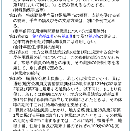
第1項において同じ。)
」と読み替えるものとする。
(特殊勤務手当等)
第17条
特殊勤務手当及び退職手当の種類、支給を受ける者
の範囲、手当の額及びその支給方法は、別に条例で定め
る。
(定年前再任用短時間勤務職員についての適用除外)
第17条の2
第4条第1項
から
第8項
まで及び
第7条
の規定は、
定年前再任用短時間勤務職員には適用しない。
(会計年度任用職員の給与)
第17条の3
地方公務員法第22条の2第1項に規定する会計年
度任用職員の給与については、この条例の規定にかかわら
ず、常勤の職員の給与との権衡、その職務の特殊性等を考
慮して、別に条例で定める。
(休職者の給与)
第18条
職員が公務上負傷し、若しくは疾病にかかり、又は
通勤
(地方公務員災害補償法
(昭和42年法律第121号)
第2条第
2項及び第3項に規定する通勤をいう。以下同じ。)
により負
傷し、若しくは疾病にかかり、地方公務員法第28条第2項
第1号に掲げる事由に該当して休職にされたときは、その休
職の期間中これに給与の全額を支給する。
2
職員が結核性疾患にかかり、地方公務員法第28条第2項第
1号に掲げる事由に該当して休職にされたときは、その休職
の期間が満2年に達するまでは、これに給料、扶養手当、地
域手当、住居手当及び期末手当のそれぞれ100分の80を支