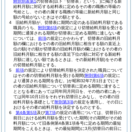
附則別表第1
の切替表
(以下「切替表」という。)
に掲げる新
給料月額に対応する給料表に定めるその者の職務の等級の
号給とし、その者の属する職務の等級に新給料月額と同じ
額の号給がないときはその額とする。
4
旧給料月額が、切替表に期間の定のある旧給料月額である
職員のうち、
附則第6項
の規定により切替給料月額を受ける
期間に通算される期間が切替表に定める期間に達しない者
については、
前項
の規定にかかわらず、切替表の旧給料月
額の欄におけるその者の旧給料月額に相当する額の直近上
位の額
(その額が切替表の旧給料月額の欄におけるその者の
旧給料月額に相当する額の直近下位の額に対応する新給料
月額に達しない額であるときは、その新給料月額)
をその者
の切替給料月額とする。
5
前項
の規定により切替給料月額を決定された職員について
はその者の切替給料月額を受ける期間
(
附則第6項
の規定に
より通算される期間を含む。)
が昭和32年7月1日までにそ
の者の旧給料月額について切替表に定める期間に達するこ
ととなる者にあっては同年同月同日を、その他の者にあっ
ては同年10月1日をそれぞれ切替日とみなし、その者の旧
給料月額を基礎として
附則第3項
の規定を適用し、その日に
おけるその者の給料月額を決定するものとする。
6
第4条第5項
及び
第7項
の規定の適用については、切替日の
前日における給料月額を受けていた期間
(その期間がその給
料月額について旧条例第4条第1項各号に定める期間の最短
期間をこえるときは、その最短期間)
に3月
(切替日の前日に