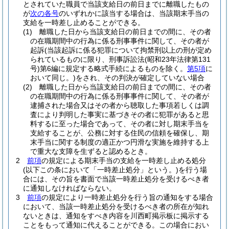
とされていた職員で当該支給日の前日までに離職したもの
が
次の各号
のいずれかに該当する場合は、当該期末手当の
支給を一時差し止めることができる。
(1)
離職した日から当該支給日の前日までの間に、その者
の在職期間中の行為に係る刑事事件に関して、その者が
起訴
(当該起訴に係る犯罪について拘禁刑以上の刑が定め
られているものに限り、刑事訴訟法
(昭和23年法律第131
号)
第6編に規定する略式手続によるものを除く。
第5項
に
おいて同じ。)
をされ、その判決が確定していない場合
(2)
離職した日から当該支給日の前日までの間に、その者
の在職期間中の行為に係る刑事事件に関して、その者が
逮捕された場合又はその者から聴取した事項若しくは調
査により判明した事実に基づきその者に犯罪があると思
料するに至った場合であって、その者に対し期末手当を
支給することが、公務に対する住民の信頼を確保し、期
末手当に関する制度の適正かつ円滑な実施を維持する上
で重大な支障を生ずると認めるとき。
2
前項
の規定による期末手当の支給を一時差し止める処分
(以下この条において「一時差止処分」という。)
を行う場
合には、その旨を書面で当該一時差止処分を受けるべき者
に通知しなければならない。
3
前項
の規定により一時差止処分を行う旨の通知をする場合
において、当該一時差止処分を受けるべき者の所在が知れ
ないときは、通知をすべき内容を川西町掲示板に掲示する
ことをもって通知に代えることができる。
この場合におい