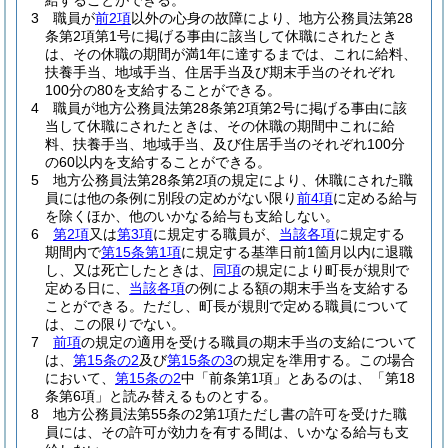
給することができる。
3
職員が
前2項
以外の心身の故障により、地方公務員法第28
条第2項第1号に掲げる事由に該当して休職にされたとき
は、その休職の期間が満1年に達するまでは、これに給料、
扶養手当、地域手当、住居手当及び期末手当のそれぞれ
100分の80を支給することができる。
4
職員が地方公務員法第28条第2項第2号に掲げる事由に該
当して休職にされたときは、その休職の期間中これに給
料、扶養手当、地域手当、及び住居手当のそれぞれ100分
の60以内を支給することができる。
5
地方公務員法第28条第2項の規定により、休職にされた職
員には他の条例に別段の定めがない限り
前4項
に定める給与
を除くほか、他のいかなる給与も支給しない。
6
第2項
又は
第3項
に規定する職員が、
当該各項
に規定する
期間内で
第15条第1項
に規定する基準日前1箇月以内に退職
し、又は死亡したときは、
同項
の規定により町長が規則で
定める日に、
当該各項
の例による額の期末手当を支給する
ことができる。
ただし、町長が規則で定める職員について
は、この限りでない。
7
前項
の規定の適用を受ける職員の期末手当の支給について
は、
第15条の2
及び
第15条の3
の規定を準用する。
この場合
において、
第15条の2
中「前条第1項」とあるのは、「第18
条第6項」と読み替えるものとする。
8
地方公務員法第55条の2第1項ただし書の許可を受けた職
員には、その許可が効力を有する間は、いかなる給与も支