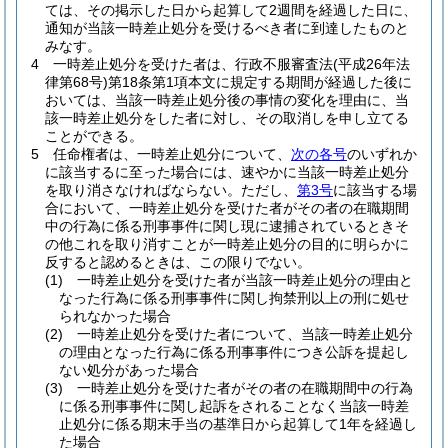
ては、その掲示した日から起算して2週間を経過した日に、
通知が当該一時差止処分を受けるべき者に到達したものと
みなす。
4
一時差止処分を受けた者は、行政不服審査法
(平成26年法
律第68号)
第18条第1項本文に規定する期間が経過した後に
おいては、当該一時差止処分後の事情の変化を理由に、当
該一時差止処分をした者に対し、その取消しを申し立てる
ことができる。
5
任命権者は、一時差止処分について、
次の各号
のいずれか
に該当するに至った場合には、速やかに当該一時差止処分
を取り消さなければならない。
ただし、
第3号
に該当する場
合において、一時差止処分を受けた者がその者の在職期間
中の行為に係る刑事事件に関し現に逮捕されているときそ
の他これを取り消すことが一時差止処分の目的に明らかに
反すると認めるときは、この限りでない。
(1)
一時差止処分を受けた者が当該一時差止処分の理由と
なった行為に係る刑事事件に関し拘禁刑以上の刑に処せ
られなかった場合
(2)
一時差止処分を受けた者について、当該一時差止処分
の理由となった行為に係る刑事事件につき公訴を提起し
ない処分があった場合
(3)
一時差止処分を受けた者がその者の在職期間中の行為
に係る刑事事件に関し起訴をされることなく当該一時差
止処分に係る期末手当の基準日から起算して1年を経過し
た場合