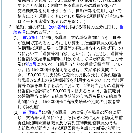
通機関等を利用し、又は自動車等を使用しなければ通勤
することが著しく困難である職員以外の職員であって、
交通機関等を利用せず、かつ、自動車等を使用しないで
徒歩により通勤するものとした場合の通勤距離が片道2キ
ロメートル未満であるものを除く。)
2
通勤手当の額は、
次の各号
に掲げる職員の区分に応じ、
当
該各号
に定める額とする。
(1)
前項第1号
に掲げる職員 支給単位期間につき、町長
が規則で定めるところにより算出した当該職員の支給単
位期間の通勤に要する運賃等の額に相当する額
(以下この
号において「運賃等相当額」という。)
。
ただし、運賃等
相当額を支給単位期間の月数で除して得た額
(以下この号
及び
第3号
において「1箇月当たりの運賃等相当額」とい
う。)
が150,000円を超えるときは、支給単位期間につ
き、150,000円に支給単位期間の月数を乗じて得た額
(当
該職員が2以上の交通機関等を利用するものとして当該運
賃等の額を算出する場合において、1箇月当たりの運賃等
相当額の合計額が150,000円を超えるときは、当該職員
の通勤手当に係る支給単位期間のうち最も長い支給単位
期間につき、150,000円に当該支給単位期間の月数を乗
じて得た額)
(2)
前項第2号
に掲げる職員 次に掲げる職員の区分に応
じ、支給単位期間につき、それぞれ次に定める額
(定年前
再任用短時間勤務職員及び育児短時間勤務職員のうち、
支給単位期間当たりの通勤回数を考慮して町長が規則で