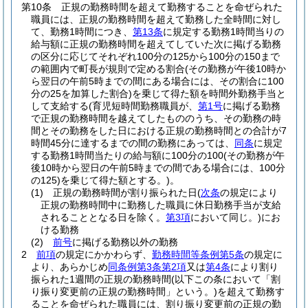
第10条
正規の勤務時間を超えて勤務することを命ぜられた
職員には、正規の勤務時間を超えて勤務した全時間に対し
て、勤務1時間につき、
第13条
に規定する勤務1時間当りの
給与額に正規の勤務時間を超えてしていた次に掲げる勤務
の区分に応じてそれぞれ100分の125から100分の150まで
の範囲内で町長が規則で定める割合
(その勤務が午後10時か
ら翌日の午前5時までの間にある場合には、その割合に100
分の25を加算した割合)
を乗じて得た額を時間外勤務手当と
して支給する
(育児短時間勤務職員が、
第1号
に掲げる勤務
で正規の勤務時間を越えてしたもののうち、その勤務の時
間とその勤務をした日における正規の勤務時間との合計が7
時間45分に達するまでの間の勤務にあっては、
同条
に規定
する勤務1時間当たりの給与額に100分の100
(その勤務が午
後10時から翌日の午前5時までの間である場合には、100分
の125)
を乗じて得た額とする。)
。
(1)
正規の勤務時間が割り振られた日
(
次条
の規定により
正規の勤務時間中に勤務した職員に休日勤務手当が支給
されることとなる日を除く。
第3項
において同じ。)
にお
ける勤務
(2)
前号
に掲げる勤務以外の勤務
2
前項
の規定にかかわらず、
勤務時間等条例第5条
の規定に
より、あらかじめ
同条例第3条第2項
又は
第4条
により割り
振られた1週間の正規の勤務時間
(以下この条において「割
り振り変更前の正規の勤務時間」という。)
を超えて勤務す
ることを命ぜられた職員には、割り振り変更前の正規の勤