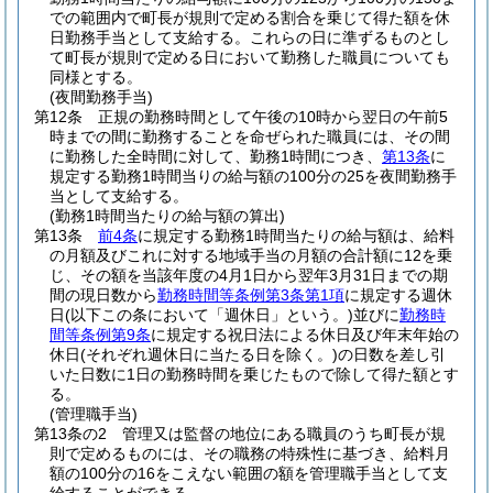
での範囲内で町長が規則で定める割合を乗じて得た額を休
日勤務手当として支給する。
これらの日に準ずるものとし
て町長が規則で定める日において勤務した職員についても
同様とする。
(夜間勤務手当)
第12条
正規の勤務時間として午後の10時から翌日の午前5
時までの間に勤務することを命ぜられた職員には、その間
に勤務した全時間に対して、勤務1時間につき、
第13条
に
規定する勤務1時間当りの給与額の100分の25を夜間勤務手
当として支給する。
(勤務1時間当たりの給与額の算出)
第13条
前4条
に規定する勤務1時間当たりの給与額は、給料
の月額及びこれに対する地域手当の月額の合計額に12を乗
じ、その額を当該年度の4月1日から翌年3月31日までの期
間の現日数から
勤務時間等条例第3条第1項
に規定する週休
日
(以下この条において「週休日」という。)
並びに
勤務時
間等条例第9条
に規定する祝日法による休日及び年末年始の
休日
(それぞれ週休日に当たる日を除く。)
の日数を差し引
いた日数に1日の勤務時間を乗じたもので除して得た額とす
る。
(管理職手当)
第13条の2
管理又は監督の地位にある職員のうち町長が規
則で定めるものには、その職務の特殊性に基づき、給料月
額の100分の16をこえない範囲の額を管理職手当として支