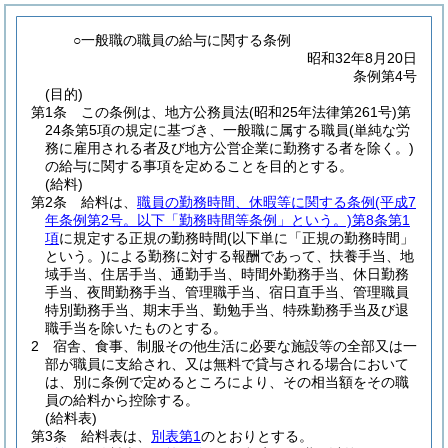
○一般職の職員の給与に関する条例
昭和32年8月20日
条例第4号
(目的)
第1条
この条例は、地方公務員法
(昭和25年法律第261号)
第
24条第5項の規定に基づき、一般職に属する職員
(単純な労
務に雇用される者及び地方公営企業に勤務する者を除く。)
の給与に関する事項を定めることを目的とする。
(給料)
第2条
給料は、
職員の勤務時間、休暇等に関する条例
(平成7
年条例第2号。以下「勤務時間等条例」という。)
第8条第1
項
に規定する正規の勤務時間
(以下単に「正規の勤務時間」
という。)
による勤務に対する報酬であって、扶養手当、地
域手当、住居手当、通勤手当、時間外勤務手当、休日勤務
手当、夜間勤務手当、管理職手当、宿日直手当、管理職員
特別勤務手当、期末手当、勤勉手当、特殊勤務手当及び退
職手当を除いたものとする。
2
宿舎、食事、制服その他生活に必要な施設等の全部又は一
部が職員に支給され、又は無料で貸与される場合において
は、別に条例で定めるところにより、その相当額をその職
員の給料から控除する。
(給料表)
第3条
給料表は、
別表第1
のとおりとする。