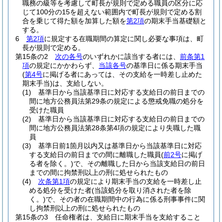
職務の級等を考慮して町長が規則で定める職員の区分に応
じて100分の15を超えない範囲内で町長が規則で定める割
合を乗じて得た額を加算した額を
第2項
の期末手当基礎額と
する。
6
第2項
に規定する在職期間の算定に関し必要な事項は、町
長が規則で定める。
第15条の2
次の各号
のいずれかに該当する者には、
前条第1
項
の規定にかかわらず、
当該各号
の基準日に係る期末手当
(
第4号
に掲げる者にあっては、その支給を一時差し止めた
期末手当)
は、支給しない。
(1)
基準日から当該基準日に対応する支給日の前日までの
間に地方公務員法第29条の規定による懲戒免職の処分を
受けた職員
(2)
基準日から当該基準日に対応する支給日の前日までの
間に地方公務員法第28条第4項の規定により失職した職
員
(3)
基準日前1箇月以内又は基準日から当該基準日に対応
する支給日の前日までの間に離職した職員
(
前2号
に掲げ
る者を除く。)
で、その離職した日から当該支給日の前日
までの間に拘禁刑以上の刑に処せられたもの
(4)
次条第1項
の規定により期末手当の支給を一時差し止
める処分を受けた者
(当該処分を取り消された者を除
く。)
で、その者の在職期間中の行為に係る刑事事件に関
し拘禁刑以上の刑に処せられたもの
第15条の3
任命権者は、支給日に期末手当を支給すること