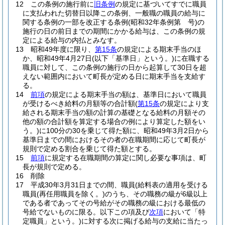
12
この条例の施行前に
旧条例
の規定に基づいてすでに職員
に支払われた切替日以降この条例、一般職の職員の給与に
関する条例の一部を改正する条例
(昭和32年条例第 号)
の
施行の日の前日までの期間にかかる給与は、この条例の規
定による給与の内払とみなす。
13
昭和49年度に限り、
第15条
の規定による期末手当のほ
か、昭和49年4月27日
(以下「基準日」という。)
に在職する
職員に対して、この条例の施行の日から起算して30日を超
えない範囲内において町長が定める日に期末手当を支給す
る。
14
前項
の規定による期末手当の額は、基準日において職員
が受けるべき給料の月額等の合計額
(
第15条
の規定により支
給される期末手当の額の計算の基礎となる給料の月額その
他の額の合計額を算定する場合の例により算定した額をい
う。)
に100分の30を乗じて得た額に、昭和49年3月2日から
基準日までの間におけるその者の在職期間に応じて町長が
規則で定める割合を乗じて得た額とする。
15
前項
に規定する在職期間の算定に関し必要な事項は、町
長が規則で定める。
16
削除
17
平成30年3月31日までの間、職員
(給料表の適用を受ける
職員
(再任用職員を除く。)
のうち、その職務の級が6級以上
である者であってその号給がその職務の級における最低の
号給でないものに限る。以下この項及び
次項
において「特
定職員」という。)
に対する次に掲げる給与の支給に当たっ