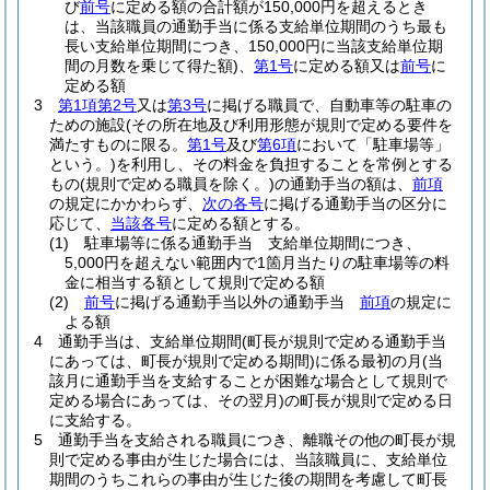
び
前号
に定める額の合計額が150,000円を超えるとき
は、当該職員の通勤手当に係る支給単位期間のうち最も
長い支給単位期間につき、150,000円に当該支給単位期
間の月数を乗じて得た額)
、
第1号
に定める額又は
前号
に
定める額
3
第1項第2号
又は
第3号
に掲げる職員で、自動車等の駐車の
ための施設
(その所在地及び利用形態が規則で定める要件を
満たすものに限る。
第1号
及び
第6項
において「駐車場等」
という。)
を利用し、その料金を負担することを常例とする
もの
(規則で定める職員を除く。)
の通勤手当の額は、
前項
の規定にかかわらず、
次の各号
に掲げる通勤手当の区分に
応じて、
当該各号
に定める額とする。
(1)
駐車場等に係る通勤手当 支給単位期間につき、
5,000円を超えない範囲内で1箇月当たりの駐車場等の料
金に相当する額として規則で定める額
(2)
前号
に掲げる通勤手当以外の通勤手当
前項
の規定に
よる額
4
通勤手当は、支給単位期間
(町長が規則で定める通勤手当
にあっては、町長が規則で定める期間)
に係る最初の月
(当
該月に通勤手当を支給することが困難な場合として規則で
定める場合にあっては、その翌月)
の町長が規則で定める日
に支給する。
5
通勤手当を支給される職員につき、離職その他の町長が規
則で定める事由が生じた場合には、当該職員に、支給単位
期間のうちこれらの事由が生じた後の期間を考慮して町長