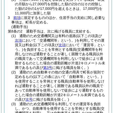
の月額から27,000円を控除した額の2分の1
(その控除し
た額の2分の1が17,000円を超えるときは、17,000円)
を
11,000円に加算した額
3
前項
に規定するもののほか、住居手当の支給に関し必要な
事項は、町長が定める。
(通勤手当)
第8条の2
通勤手当は、次に掲げる職員に支給する。
(1)
通勤のため交通機関又は有料の道路
(以下この項及び
次項
において「交通機関等」という。)
を利用してその運
賃又は料金
(以下この項及び
次項
において「運賃等」とい
う。)
を負担することを常例とする職員
(交通機関等を利
用しなければ通勤することが著しく困難である職員以外
の職員であって交通機関等を利用しないで徒歩により通
勤するものとした場合の通勤距離が片道2キロメートル未
満であるもの及び
第3号
に掲げる職員を除く。)
(2)
通勤のため自動車その他の交通の用具で町長が規則で
定めるもの
(以下この条において「自動車等」という。)
を使用することを常例とする職員
(自動車等を使用しなけ
れば通勤することが著しく困難である職員以外の職員で
あって自動車等を使用しないで徒歩により通勤するもの
とした場合の通勤距離が片道2キロメートル未満であるも
の及び
次号
に掲げる職員を除く。)
(3)
通勤のため交通機関等を利用してその運賃等を負担
し、かつ、自動車等を使用することを常例とする職員
(交