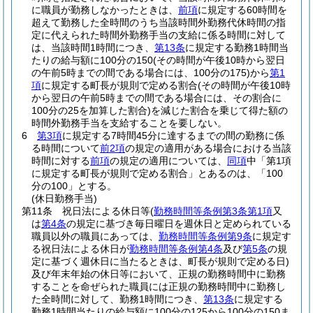
に職員が勤務しなかったときは、
前項
に規定する60時間を
超えて勤務した全時間のうち当該時間外勤務代休時間の指
定に代えられた時間外勤務手当の支給に係る時間に対して
は、当該時間1時間につき、
第13条
に規定する勤務1時間当
たりの給与額に100分の150
(その時間が午後10時から翌日
の午前5時までの間である場合には、100分の175)
から
第1
項
に規定する町長が規則で定める割合
(その時間が午後10時
から翌日の午前5時までの間である場合には、その割合に
100分の25を加算した割合)
を減じた割合を乗じて得た額の
時間外勤務手当を支給することを要しない。
6
第3項
に規定する7時間45分に達するまでの間の勤務に係
る時間について
前2項
の規定の適用がある場合における当該
時間に対する
前項
の規定の適用については、
同項
中「第1項
に規定する町長が規則で定める割合」とあるのは、「100
分の100」とする。
(休日勤務手当)
第11条
祝日法による休日等
(
勤務時間等条例第3条第1項
又
は
第4条
の規定に基づき毎日曜日を週休日と定められている
職員以外の職員にあっては、
勤務時間等条例第9条
に規定す
る祝日法による休日が
勤務時間等条例第4条
及び
第5条
の規
定に基づく週休日に当たるときは、町長が規則で定める日)
及び年末年始の休日等において、正規の勤務時間中に勤務
することを命ぜられた職員には正規の勤務時間中に勤務し
た全時間に対して、勤務1時間につき、
第13条
に規定する
勤務1時間当たりの給与額に100分の125から100分の150ま