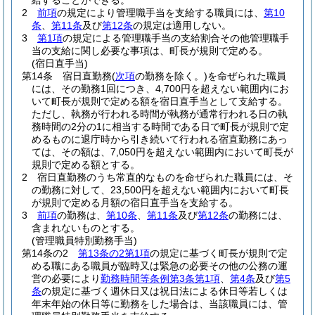
給することができる。
2
前項
の規定により管理職手当を支給する職員には、
第10
条
、
第11条
及び
第12条
の規定は適用しない。
3
第1項
の規定による管理職手当の支給割合その他管理職手
当の支給に関し必要な事項は、町長が規則で定める。
(宿日直手当)
第14条
宿日直勤務
(
次項
の勤務を除く。)
を命ぜられた職員
には、その勤務1回につき、4,700円を超えない範囲内にお
いて町長が規則で定める額を宿日直手当として支給する。
ただし、執務が行われる時間が執務が通常行われる日の執
務時間の2分の1に相当する時間である日で町長が規則で定
めるものに退庁時から引き続いて行われる宿直勤務にあっ
ては、その額は、7,050円を超えない範囲内において町長が
規則で定める額とする。
2
宿日直勤務のうち常直的なものを命ぜられた職員には、そ
の勤務に対して、23,500円を超えない範囲内において町長
が規則で定める月額の宿日直手当を支給する。
3
前項
の勤務は、
第10条
、
第11条
及び
第12条
の勤務には、
含まれないものとする。
(管理職員特別勤務手当)
第14条の2
第13条の2第1項
の規定に基づく町長が規則で定
める職にある職員が臨時又は緊急の必要その他の公務の運
営の必要により
勤務時間等条例第3条第1項
、
第4条
及び
第5
条
の規定に基づく週休日又は祝日法による休日等若しくは
年末年始の休日等に勤務をした場合は、当該職員には、管