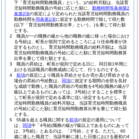
下「育児短時間勤務職員」という。)
の給料月額は、当該育
児短時間勤務職員の号給に応じた額に、
勤務時間等条例第2
条第2項
の規定により定められた当該育児短時間勤務職員の
勤務時間を
同条第1項
に規定する勤務時間で除して得た数
(以下「育児短時間勤務算出率」という。)
を乗じて得た額
とする。
2
職員が一の職務の級から他の職務の級に移った場合におけ
る号給は、町長が規則で定めるところにより任命権者が決
定するものとし、育児短時間勤務職員の給料月額は、当該
育児短時間勤務職員の号給に応じた額に育児短時間勤務算
出率を乗じて得た額とする。
3
職員の昇給は、町長が規則で定める日に、同日前1年間に
おける当該職員の勤務成績に応じて、行うものとする。
4
前項
の規定により職員を昇給させるか否か及び昇給させる
場合の昇給の号給数は、
同項
に規定する期間の全部を良好
な成績で勤務した職員の昇給の号給数を4号給
(職務の級が7
級以上であるものにあっては、3号給)
とすることを標準と
して町長が規則で定める基準に従い決定するものとし、育
児短時間勤務職員の給料月額は、当該育児短時間勤務職員
の号給に応じた額に育児短時間勤務算出率を乗じて得た額
とする。
5
55歳を超える職員に関する
前項
の規定の適用について
は、
同項
中「4号給
(職務の級が7級以上であるものにあって
は、3号給)
」とあるのは、「2号給」とする。
ただし、60
歳に達した職員で、当該年齢に達した日後における最初の4