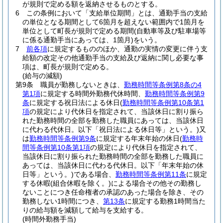
が規則で定める額を返納させるものとする。
6
この条例において「支給単位期間」とは、通勤手当の支給
の単位となる期間として6箇月を超えない範囲内で1箇月を
単位として町長が規則で定める期間
(自動車等及び駐車場等
に係る通勤手当にあっては、1箇月)
をいう。
7
前各項
に規定するもののほか、通勤の実情の変更に伴う支
給額の改定その他通勤手当の支給及び返納に関し必要な事
項は、町長が規則で定める。
(給与の減額)
第9条
職員が勤務しないときは、
勤務時間等条例第8条の4
第1項
に規定する時間外勤務代休時間、
勤務時間等条例第9
条
に規定する祝日法による休日
(
勤務時間等条例第10条第1
項
の規定により代休日を指定されて、当該休日に割り振ら
れた勤務時間の全部を勤務した職員にあっては、当該休日
に代わる代休日。以下「祝日法による休日等」という。)
又
は
勤務時間等条例第9条
に規定する年末年始の休日
(
勤務時
間等条例第10条第1項
の規定により代休日を指定されて、
当該休日に割り振られた勤務時間の全部を勤務した職員に
あっては、当該休日に代わる代休日。以下「年末年始の休
日等」という。)
である場合、
勤務時間等条例第11条
に規定
する休暇
(組合休暇を除く。)
による場合その他その勤務し
ないことにつき任命権者の承認のあった場合を除き、その
勤務しない1時間につき、
第13条
に規定する勤務1時間当た
りの給与額を減額して給与を支給する。
(時間外勤務手当)