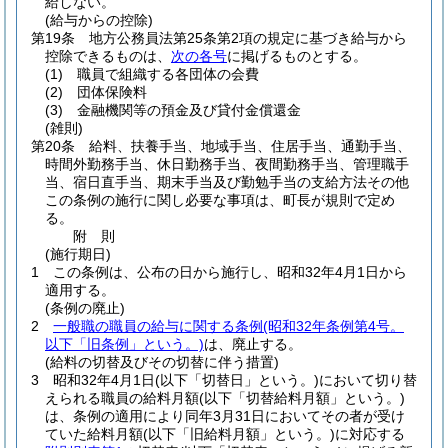
給しない。
(給与からの控除)
第19条
地方公務員法第25条第2項の規定に基づき給与から
控除できるものは、
次の各号
に掲げるものとする。
(1)
職員で組織する各団体の会費
(2)
団体保険料
(3)
金融機関等の預金及び貸付金償還金
(雑則)
第20条
給料、扶養手当、地域手当、住居手当、通勤手当、
時間外勤務手当、休日勤務手当、夜間勤務手当、管理職手
当、宿日直手当、期末手当及び勤勉手当の支給方法その他
この条例の施行に関し必要な事項は、町長が規則で定め
る。
附
則
(施行期日)
1
この条例は、公布の日から施行し、昭和32年4月1日から
適用する。
(条例の廃止)
2
一般職の職員の給与に関する条例
(昭和32年条例第4号。
以下「旧条例」という。)
は、廃止する。
(給料の切替及びその切替に伴う措置)
3
昭和32年4月1日
(以下「切替日」という。)
において切り替
えられる職員の給料月額
(以下「切替給料月額」という。)
は、条例の適用により同年3月31日においてその者が受け
ていた給料月額
(以下「旧給料月額」という。)
に対応する