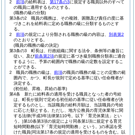
2
前項
の給料表は、
第17条の3
に規定する職員以外のすべて
の職員に適用するものとする。
(職務の級の分類)
第3条の2
職員の職務は、その複雑、困難及び責任の度に基
づきこれを給料表に定める職務の級に分類するものとす
る。
2
前項
の規定により分類される職務の級の内容は、
別表第2
のとおりとする。
(職員の職務の級の決定)
第3条の3
町長は、行政組織に関する法令、条例等の趣旨に
従い、及び
前条第2項
の規定に基づき級別職務分類表に適合
するように、予算の範囲内で職務の級の定数を設定するこ
とができる。
2
職員の職務の級は、
前項
の職員の職務の級ごとの定数の範
囲内で、かつ、町長が規則で定める基準に従い任命権者が
決定する。
(初任給、昇格、昇給の基準)
第4条
新たに給料表の適用を受ける職員となった者の号給
は、町長が規則で定める初任給の基準に従い任命権者が決
定するものとし、当該職員の給料月額は、当該職員の号給
に応じた額とする。
ただし、地方公務員の育児休業等に関
する法律
(平成3年法律第110号。以下「育児休業法」とい
う。)
第10条第3項の規定により同条第1項に規定する育児
短時間勤務
(以下「育児短時間勤務」という。)
の承認を受
けた職員
(同法第17条の規定の適用を受けるものを含む。以