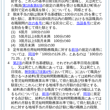
給する。
これらの基準日前1箇月以内に退職し、又は死亡し
た職員
(
第18条第6項
の規定の適用を受ける職員及び町長が
規則で定める職員を除く。)
についても、同様とする。
2
期末手当の額は期末手当基礎額に100分の126.25を乗じて
得た額に、基準日以前6箇月以内の期間における当該職員の
在職期間の
次の各号
に掲げる区分に応じ、
当該各号
に定め
る割合を乗じて得た額とする。
(1)
6箇月 100分の100
(2)
5箇月以上6箇月未満 100分の80
(3)
3箇月以上5箇月未満 100分の60
(4)
3箇月未満 100分の30
3
定年前再任用短時間勤務職員に対する
前項
の規定の適用に
ついては、
同項
中「100分の126.25」とあるのは「100分の
71.25」とする。
4
第2項
の期末手当基礎額は、それぞれの基準日現在
(退職
し、又は死亡した職員にあっては、退職し、又は死亡した
日現在。
附則第17項第4号
において同じ。)
において職員が
受けるべき給料
(育児短時間勤務職員にあっては給料の月額
を育児短時間勤務算出率で除して得た額)
及び扶養手当の月
額並びにこれらに対する地域手当の月額の合計額とする。
5
給料表の適用を受ける職員でその職務の級が3級以上であ
るものについては、
前項
の規定にかかわらず、
同項
に規定
する合計額に、給料の月額
(育児短時間勤務職員にあっては
給料の月額を育児短時間勤務算出率で除して得た額)
及びこ
れに対する地域手当の月額の合計額に職の職務上の段階、