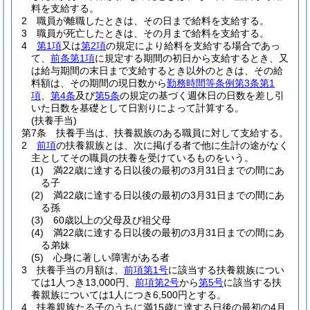
料を支給する。
2
職員が離職したときは、その日まで給料を支給する。
3
職員が死亡したときは、その月まで給料を支給する。
4
第1項
又は
第2項
の規定により給料を支給する場合であっ
て、
前条第1項
に規定する期間の初日から支給するとき、又
は給与期間の末日まで支給するとき以外のときは、その給
料額は、その期間の現日数から
勤務時間等条例第3条第1
項
、
第4条
及び
第5条
の規定の基づく週休日の日数を差し引
いた日数を基礎として日割りによって計算する。
(扶養手当)
第7条
扶養手当は、扶養親族のある職員に対して支給する。
2
前項
の扶養親族とは、次に掲げる者で他に生計の途がなく
主としてその職員の扶養を受けているものをいう。
(1)
満22歳に達する日以後の最初の3月31日までの間にあ
る子
(2)
満22歳に達する日以後の最初の3月31日までの間にあ
る孫
(3)
60歳以上の父母及び祖父母
(4)
満22歳に達する日以後の最初の3月31日までの間にあ
る弟妹
(5)
心身に著しい障害がある者
3
扶養手当の月額は、
前項第1号
に該当する扶養親族につい
ては1人つき13,000円、
前項第2号
から
第5号
に該当する扶
養親族については1人につき6,500円とする。
4
扶養親族たる子のうちに満15歳に達する日後の最初の4月