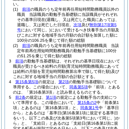
い。
(1)
前項
の職員のうち定年前再任用短時間勤務職員以外の
職員 当該職員の勤勉手当基礎額に当該職員がそれぞれ
その基準日現在
(退職し、又は死亡した職員にあっては、
退職し、又は死亡した日現在。
次項
及び
附則第17項第5
号
において同じ。)
において受けるべき扶養手当の月額及
びこれに対する地域手当の月額の合計額を加算した額に
100分の106.25を乗じて得た額の総額
(2)
前項
の職員のうち定年前再任用短時間勤務職員 当該
定年前再任用短時間勤務職員の勤勉手当基礎額に100分
の51.25を乗じて得た額の総額
3
前項
の勤勉手当基礎額は、それぞれの基準日現在において
職員が受けるべき給料の月額
(育児短時間勤務職員にあって
は給料の月額を育児短時間勤務算出率で除して得た額)
及び
これに対する地域手当の月額の合計額とする。
4
第15条第5項
の規定は、
第2項
の勤勉手当基礎額について
準用する。
この場合において、
同条第5項
中「前項」とある
のは、「第16条第3項」と読み替えるものとする。
5
前2条
の規定は、
第1項
の規定による勤勉手当の支給につ
いて準用する。
この場合において、
第15条の2
中「前条第1
項」とあるのは「第16条第1項」と、
同条第1号
中「基準日
から」とあるのは「基準日
(第16条第1項に規定する基準日
をいう。以下この条及び次条第5項第3号において同じ。)
か
ら」と、「支給日」とあるのは「支給日
(第16条第1項に規
定する町長が規則で定める日をいう。以下この条及び次条