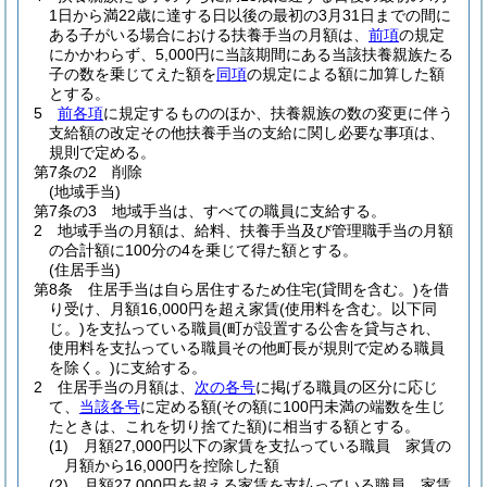
1日から満22歳に達する日以後の最初の3月31日までの間に
ある子がいる場合における扶養手当の月額は、
前項
の規定
にかかわらず、5,000円に当該期間にある当該扶養親族たる
子の数を乗じてえた額を
同項
の規定による額に加算した額
とする。
5
前各項
に規定するもののほか、扶養親族の数の変更に伴う
支給額の改定その他扶養手当の支給に関し必要な事項は、
規則で定める。
第7条の2
削除
(地域手当)
第7条の3
地域手当は、すべての職員に支給する。
2
地域手当の月額は、給料、扶養手当及び管理職手当の月額
の合計額に100分の4を乗じて得た額とする。
(住居手当)
第8条
住居手当は自ら居住するため住宅
(貸間を含む。)
を借
り受け、月額16,000円を超え家賃
(使用料を含む。以下同
じ。)
を支払っている職員
(町が設置する公舎を貸与され、
使用料を支払っている職員その他町長が規則で定める職員
を除く。)
に支給する。
2
住居手当の月額は、
次の各号
に掲げる職員の区分に応じ
て、
当該各号
に定める額
(その額に100円未満の端数を生じ
たときは、これを切り捨てた額)
に相当する額とする。
(1)
月額27,000円以下の家賃を支払っている職員 家賃の
月額から16,000円を控除した額
(2)
月額27,000円を超える家賃を支払っている職員 家賃