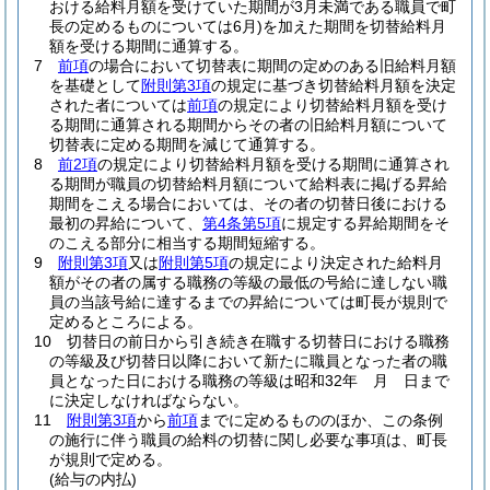
おける給料月額を受けていた期間が3月未満である職員で町
長の定めるものについては6月)
を加えた期間を切替給料月
額を受ける期間に通算する。
7
前項
の場合において切替表に期間の定めのある旧給料月額
を基礎として
附則第3項
の規定に基づき切替給料月額を決定
された者については
前項
の規定により切替給料月額を受け
る期間に通算される期間からその者の旧給料月額について
切替表に定める期間を減じて通算する。
8
前2項
の規定により切替給料月額を受ける期間に通算され
る期間が職員の切替給料月額について給料表に掲げる昇給
期間をこえる場合においては、その者の切替日後における
最初の昇給について、
第4条第5項
に規定する昇給期間をそ
のこえる部分に相当する期間短縮する。
9
附則第3項
又は
附則第5項
の規定により決定された給料月
額がその者の属する職務の等級の最低の号給に達しない職
員の当該号給に達するまでの昇給については町長が規則で
定めるところによる。
10
切替日の前日から引き続き在職する切替日における職務
の等級及び切替日以降において新たに職員となった者の職
員となった日における職務の等級は昭和32年 月 日まで
に決定しなければならない。
11
附則第3項
から
前項
までに定めるもののほか、この条例
の施行に伴う職員の給料の切替に関し必要な事項は、町長
が規則で定める。
(給与の内払)