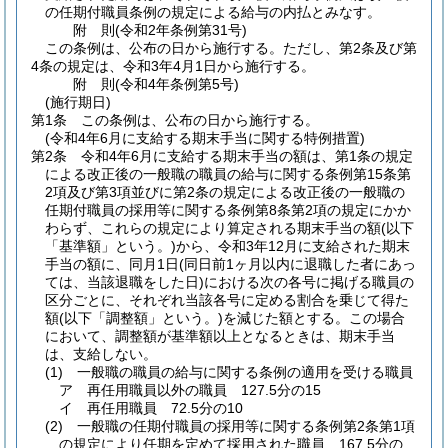
の任期付職員条例の規定による給与の内払とみなす。
附
則
(令和2年
条例第31号)
この条例は、公布の日から施行する。
ただし、第2条及び第
4条の規定は、令和3年4月1日から施行する。
附
則
(令和4年
条例第5号)
(施行期日)
第1条
この条例は、公布の日から施行する。
(令和4年6月に支給する期末手当に関する特例措置)
第2条
令和4年6月に支給する期末手当の額は、第1条の規定
による改正後の一般職の職員の給与に関する条例第15条第
2項及び第3項並びに第2条の規定による改正後の一般職の
任期付職員の採用等に関する条例第8条第2項の規定にかか
わらず、これらの規定により算定される期末手当の額
(以下
「基準額」という。)
から、令和3年12月に支給された期末
手当の額に、同月1日
(同日前1ヶ月以内に退職した者にあっ
ては、当該退職をした日)
における次の各号に掲げる職員の
区分ごとに、それぞれ当該各号に定める割合を乗じて得た
額
(以下「調整額」という。)
を減じた額とする。
この場合
において、調整額が基準額以上となるときは、期末手当
は、支給しない。
(1)
一般職の職員の給与に関する条例の適用を受ける職員
ア
再任用職員以外の職員 127.5分の15
イ
再任用職員 72.5分の10
(2)
一般職の任期付職員の採用等に関する条例第2条第1項
の規定により任期を定めて採用された職員 167.5分の