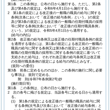
第1条
この条例は、公布の日から施行する。
ただし、第2条
及び第4条の規定は、令和6年4月1日から施行する。
2
第1条の規定による改正後の一般職の職員の給与に関する
条例
(次条において「改正後の給与条例」という。)
の規定
及び第3条の規定による改正後の一般職の任期付職員の採用
等に関する条例
(次条において「改正後の任期付職員条例」
という。)
の規定は、令和5年4月1日から適用する。
(給与の内払)
第2条
改正後の給与条例又は改正後の任期付職員条例の規定
を適用する場合には、第1条の規定による改正前の一般職の
職員の給与に関する条例又は第3条の規定による改正前の一
般職の任期付職員の採用等に関する条例の規定に基づいて
支給された給与は、それぞれ改正後の給与条例又は改正後
の任期付職員条例の規定による給与の内払とみなす。
(規則への委任)
第3条
前条に定めるもののほか、この条例の施行に関し必要
な事項は、規則で定める。
附
則
(令和7年
条例第2号)
抄
(施行期日等)
第1条
この条例は、公布の日から施行する。
2
次の各号に掲げる規定は、当該各号に定める日から適用す
る。
(1)
第1条の規定による改正後の一般職の職員の給与に関
する条例
(次号及び次条において「改正後の給与条例」と