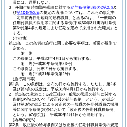
員には、適用しない。
3
任期付短時間勤務職員に対する
給与条例第8条の2第2項
及
び
第10条第3項
の規定の適用については、これらの規定中
「定年前再任用短時間勤務職員」とあるのは、「一般職の
任期付職員の採用等に関する条例
(平成30年3月川西町条例
第6号)
第4条の規定により任期を定めて採用された職員」と
する。
(その他)
第11条
この条例の施行に関し必要な事項は、町長が規則で
定める。
附
則
この条例は、平成30年4月1日から施行する。
附
則
(平成30年
条例第33号)
この条例は、公布の日から施行する。
附
則
(平成31年
条例第2号)
(施行期日等)
第1条
この条例は、公布の日から施行する。
ただし、第2条
及び第4条の規定は、平成31年4月1日から施行する。
2
第1条の規定による改正後の一般職の職員の給与に関する
条例
(次条において「改正後の給与条例」という。)
の規定
及び第3条の規定による改正後の一般職の任期付職員の採用
等に関する条例
(次条において「改正後の任期付職員条例」
という。)
の規定は、平成30年4月1日から適用する。
(給与の内払)
第2条
改正後の給与条例又は改正後の任期付職員条例の規定