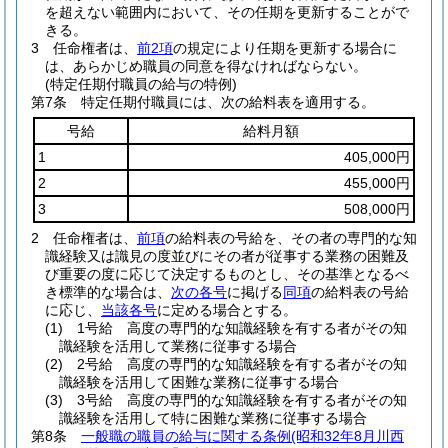
を超えない範囲内において、その任期を更新することがで
きる。
3
任命権者は、
前2項
の規定により任期を更新する場合に
は、あらかじめ職員の同意を得なければならない。
(特定任期付職員の給与の特例)
第7条
特定任期付職員には、次の給料表を適用する。
号給
給料月額
1
405,000円
2
455,000円
3
508,000円
2
任命権者は、
前項
の給料表の号給を、その者の専門的な知
識経験又は識見の度並びにその者が従事する業務の困難及
び重要の度に応じて決定するものとし、その基準となるべ
き標準的な場合は、
次の各号
に掲げる
同項
の給料表の号給
に応じ、
当該各号
に定める場合とする。
(1)
1号給 高度の専門的な知識経験を有する者がその知
識経験を活用して業務に従事する場合
(2)
2号給 高度の専門的な知識経験を有する者がその知
識経験を活用して困難な業務に従事する場合
(3)
3号給 高度の専門的な知識経験を有する者がその知
識経験を活用して特に困難な業務に従事する場合
第8条
一般職の職員の給与に関する条例
(昭和32年8月川西