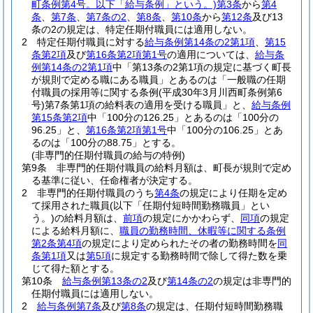
町条例第4号。以下「給与条例」という。)
第3条
から
第4
条
、
第7条
、
第7条の2
、
第8条
、
第10条
から
第12条
及び13
条の2の規定は、特定任期付職員には適用しない。
2
特定任期付職員に対する
給与条例第14条の2第1項
、
第15
条第2項
及び
第16条第2項第1号
の適用については、
給与条
例第14条の2第1項
中「第13条の2第1項の規定に基づく町長
が規則で定める職にある職員」とあるのは「一般職の任期
付職員の採用等に関する条例
(平成30年3月川西町条例第6
号)
第7条第1項の給料表の適用を受ける職員」と、
給与条例
第15条第2項
中「100分の126.25」とあるのは「100分の
96.25」と、
第16条第2項第1号
中「100分の106.25」とあ
るのは「100分の88.75」とする。
(非専門的任期付職員の給与の特例)
第9条
非専門的任期付職員の給料月額は、町長が規則で定め
る基準に従い、任命権者が決定する。
2
非専門的任期付職員のうち
第4条
の規定により任期を定め
て採用された職員
(以下「任期付短時間勤務職員」とい
う。)
の給料月額は、
前項
の規定にかかわらず、
同項
の規定
による給料月額に、
職員の勤務時間、休暇等に関する条例
第2条第4項
の規定により定められたその者の勤務時間を
同
条第1項
又は
第5項
に規定する勤務時間で除して得た数を乗
じて得た額とする。
第10条
給与条例第13条の2
及び
第14条の2
の規定は非専門的
任期付職員には適用しない。
2
給与条例第7条
及び
第8条
の規定は、任期付短時間勤務職