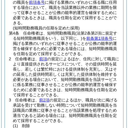
の職員を
前項各号
に掲げる業務のいずれかに係る職に任用
する場合において、職員を当該業務以外の業務に期間を限
って従事させることが公務の能率的運営を確保するために
必要であるときは、職員を任期を定めて採用することがで
きる。
(短時間勤務職員の任期を定めた採用)
第4条
任命権者は、短時間勤務職員
(法第2条第2項に規定す
る短時間勤務職員をいう。以下同じ。)
を
前条第1項各号
に
掲げる業務のいずれかに従事させることが公務の能率的運
営を確保するために必要である場合には、短時間勤務職員
を任期を定めて採用することができる。
2
任命権者は、
前項
の規定によるほか、住民に対して職員に
より直接提供されるサービスについて、その提供時間を延
長し、若しくは繁忙時における提供体制を充実し、又はそ
の延長した提供時間若しくは充実した提供体制を維持する
必要がある場合において、短時間勤務職員を当該サービス
に係る業務に従事させることが公務の能率的運営を確保す
るために必要であるときは、短時間勤務職員を任期を定め
て採用することができる。
3
任命権者は、
前2項
の規定によるほか、職員が次に掲げる
承認を受けて勤務しない時間について短時間勤務職員を当
該職員の業務に従事させることが当該業務を処理するため
適当であると認める場合には、短時間勤務職員を任期を定
めて採用することができる。
(1)
削除