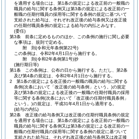
を適用する場合には、第1条の規定による改正前の一般職の
職員の給与に関する条例又は第3条の規定による改正前の一
般職の任期付職員の採用等に関する条例の規定に基づいて
支給された給与は、それぞれ改正後の給与条例又は改正後
の任期付職員条例の規定による給与の内払とみなす。
(委任)
第3条
前条に定めるもののほか、この条例の施行に関し必要
な事項は、規則で定める。
附
則
(令和元年
条例第22号)
この条例は、令和2年4月1日から施行する。
附
則
(令和2年
条例第1号)
抄
(施行期日等)
第1条
この条例は、公布の日から施行する。
ただし、第2条
及び第4条の規定は、令和2年4月1日から施行する。
2
第1条の規定による改正後の一般職の職員の給与に関する
条例
(次条において「改正後の給与条例」という。)
の規定
及び第3条の規定による改正後の一般職の任期付職員の採用
等に関する条例
(次条において「改正後の任期付職員条例」
という。)
の規定は、平成31年4月1日から適用する。
(給与の内払)
第2条
改正後の給与条例又は改正後の任期付職員条例の規定
を適用する場合には、第1条の規定による改正前の一般職の
職員の給与に関する条例又は第3条の規定による改正前の一
般職の任期付職員の採用等に関する条例の規定に基づいて
支給された給与は、それぞれ改正後の給与条例又は改正後