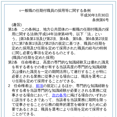
○一般職の任期付職員の採用等に関する条例
平成30年3月30日
条例第6号
(趣旨)
第1条
この条例は、地方公共団体の一般職の任期付職員の採
用に関する法律
(平成14年法律第48号。以下「法」とい
う。)
第3条第1項及び第2項、第4条、第5条、第6条第2項並
びに第7条第1項及び第2項の規定に基づき、職員の任期を
定めた採用及び任期を定めて採用された職員の給与の特例
に関し必要な事項を定めるものとする。
(職員の任期を定めた採用)
第2条
任命権者は、高度の専門的な知識経験又は優れた識見
を有する者をその者が有する当該高度の専門的な知識経験
又は優れた識見を一定の期間活用して遂行することが特に
必要とされる業務に従事させる場合には、職員を選考によ
り任期を定めて採用することができる。
2
任命権者は、
前項
の規定によるほか、専門的な知識経験を
有する者を当該専門的な知識経験が必要とされる業務に従
事させる場合において、
次の各号
に掲げる場合のいずれか
に該当するときであって、当該者を当該業務に期間を限っ
て従事させることが公務の能率的運営を確保するために必
要であるときは、職員を選考により任期を定めて採用する
ことができる。