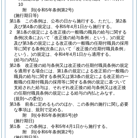
10
附
則
(令和5年
条例第2号)
(施行期日等)
第1条
この条例は、公布の日から施行する。
ただし、第2条
及び第4条の規定は、令和5年4月1日から施行する。
2
第1条の規定による改正後の一般職の職員の給与に関する
条例
(次条において「改正後の給与条例」という。)
の規定
及び第3条の規定による改正後の一般職の任期付職員の採用
等に関する条例
(次条において「改正後の任期付職員条例」
という。)
の規定は、令和4年4月1日から適用する。
(給与の内払)
第2条
改正後の給与条例又は改正後の任期付職員条例の規定
を適用する場合には、第1条の規定による改正前の一般職の
職員の給与に関する条例又は第3条の規定による改正前の一
般職の任期付職員の採用等に関する条例の規定に基づいて
支給された給与は、それぞれ改正後の給与条例又は改正後
の任期付職員条例の規定による給与の内払とみなす。
(規則への委任)
第3条
前条に定めるもののほか、この条例の施行に関し必要
な事項は、規則で定める。
附
則
(令和5年
条例第5号)
抄
(施行期日)
第1条
この条例は、令和5年4月1日から施行する。
附
則
(令和6年
条例第2号)
(施行期日等)