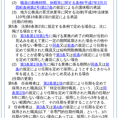
(2)
職員の勤務時間、休暇等に関する条例
(平成7年3月川
西町条例第2号)
第17条
の規定による介護休暇の承認
(3)
地方公務員の育児休業等に関する法律
(平成3年法律第
110号)
第19条第1項の規定による承認
(任期の特例)
第5条
法第6条第2項に規定する条例で定める場合は、次に
掲げる場合とする。
(1)
第3条第1項第1号
に掲げる業務の終了の時期が当初の
見込みを超えて更に一定の期間延期された場合その他や
むを得ない事情により
同条
又は
前条
の規定により任期を
定めて採用された職員又は短時間勤務職員の任期を延長
することが必要な場合で
第3条
又は
前条
の規定により任期
を定めて採用した趣旨に反しない場合
(2)
第3条第1項各号
に掲げる業務に係る期間が
同条
又は
前
条
の規定により任期を定めて採用しようとするときから3
年を超えることがあらかじめ見込まれる場合
(任期の更新)
第6条
任命権者は、
第2条第1項
の規定により任期を定めて
採用された職員
(以下「特定任期付職員」という。)
又は
同
条第2項
の規定により任期を定めて採用された職員の任期が
5年に満たない場合にあっては、採用した日から5年を超え
ない範囲内において、その任期を更新することができる。
2
任命権者は、
第3条
又は
第4条
の規定により任期を定めて
採用された職員
(以下「非専門的任期付職員」という。)
の
任期が3年に満たない場合にあっては、採用した日から3年