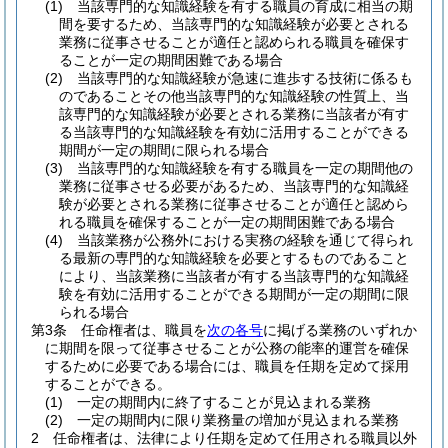
(1)
当該専門的な知識経験を有する職員の育成に相当の期
間を要するため、当該専門的な知識経験が必要とされる
業務に従事させることが適任と認められる職員を確保す
ることが一定の期間困難である場合
(2)
当該専門的な知識経験が急速に進歩する技術に係るも
のであることその他当該専門的な知識経験の性質上、当
該専門的な知識経験が必要とされる業務に当該者が有す
る当該専門的な知識経験を有効に活用することができる
期間が一定の期間に限られる場合
(3)
当該専門的な知識経験を有する職員を一定の期間他の
業務に従事させる必要があるため、当該専門的な知識経
験が必要とされる業務に従事させることが適任と認めら
れる職員を確保することが一定の期間困難である場合
(4)
当該業務が公務外における実務の経験を通じて得られ
る最新の専門的な知識経験を必要とするものであること
により、当該業務に当該者が有する当該専門的な知識経
験を有効に活用することができる期間が一定の期間に限
られる場合
第3条
任命権者は、職員を
次の各号
に掲げる業務のいずれか
に期間を限って従事させることが公務の能率的運営を確保
するために必要である場合には、職員を任期を定めて採用
することができる。
(1)
一定の期間内に終了することが見込まれる業務
(2)
一定の期間内に限り業務量の増加が見込まれる業務
2
任命権者は、法律により任期を定めて任用される職員以外