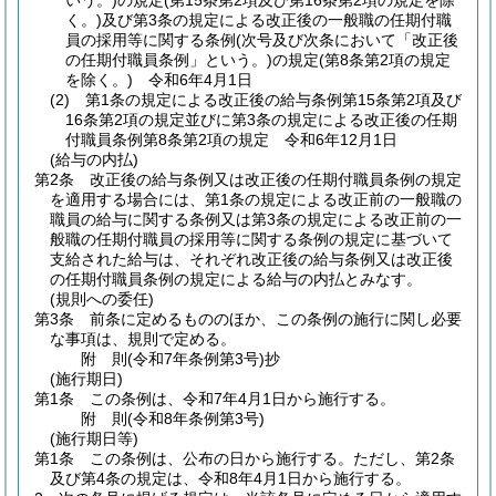
いう。)
の規定
(第15条第2項及び第16条第2項の規定を除
く。)
及び第3条の規定による改正後の一般職の任期付職
員の採用等に関する条例
(次号及び次条において「改正後
の任期付職員条例」という。)
の規定
(第8条第2項の規定
を除く。)
令和6年4月1日
(2)
第1条の規定による改正後の給与条例第15条第2項及び
16条第2項の規定並びに第3条の規定による改正後の任期
付職員条例第8条第2項の規定 令和6年12月1日
(給与の内払)
第2条
改正後の給与条例又は改正後の任期付職員条例の規定
を適用する場合には、第1条の規定による改正前の一般職の
職員の給与に関する条例又は第3条の規定による改正前の一
般職の任期付職員の採用等に関する条例の規定に基づいて
支給された給与は、それぞれ改正後の給与条例又は改正後
の任期付職員条例の規定による給与の内払とみなす。
(規則への委任)
第3条
前条に定めるもののほか、この条例の施行に関し必要
な事項は、規則で定める。
附
則
(令和7年
条例第3号)
抄
(施行期日)
第1条
この条例は、令和7年4月1日から施行する。
附
則
(令和8年
条例第3号)
(施行期日等)
第1条
この条例は、公布の日から施行する。
ただし、第2条
及び第4条の規定は、令和8年4月1日から施行する。