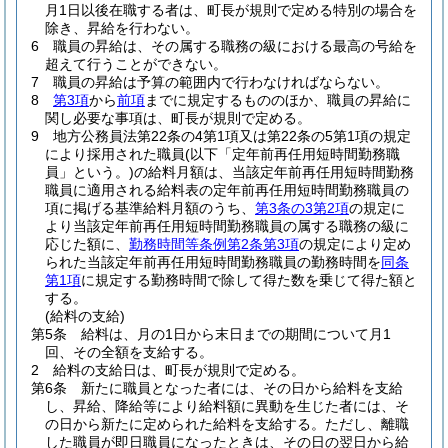
月1日以後在職する者は、町長が規則で定める特別の場合を
除き、昇給を行わない。
6
職員の昇給は、その属する職務の級における最高の号給を
超えて行うことができない。
7
職員の昇給は予算の範囲内で行わなければならない。
8
第3項
から
前項
までに規定するもののほか、職員の昇給に
関し必要な事項は、町長が規則で定める。
9
地方公務員法第22条の4第1項又は第22条の5第1項の規定
により採用された職員
(以下「定年前再任用短時間勤務職
員」という。)
の給料月額は、当該定年前再任用短時間勤務
職員に適用される給料表の定年前再任用短時間勤務職員の
項に掲げる基準給料月額のうち、
第3条の3第2項
の規定に
より当該定年前再任用短時間勤務職員の属する職務の級に
応じた額に、
勤務時間等条例第2条第3項
の規定により定め
られた当該定年前再任用短時間勤務職員の勤務時間を
同条
第1項
に規定する勤務時間で除して得た数を乗じて得た額と
する。
(給料の支給)
第5条
給料は、月の1日から末日までの期間について月1
回、その全額を支給する。
2
給料の支給日は、町長が規則で定める。
第6条
新たに職員となった者には、その日から給料を支給
し、昇給、降給等により給料額に異動を生じた者には、そ
の日から新たに定められた給料を支給する。
ただし、離職
した職員が即日職員になったときは、その日の翌日から給