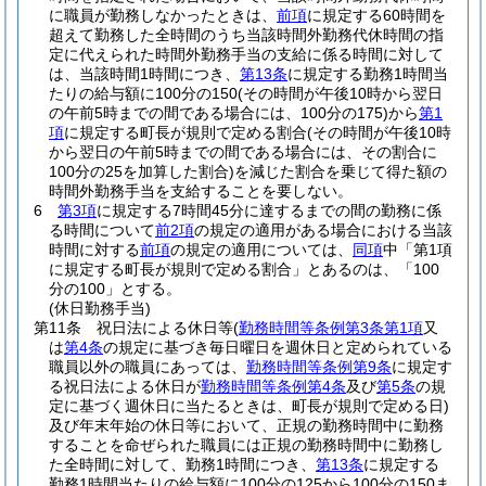
に職員が勤務しなかったときは、
前項
に規定する60時間を
超えて勤務した全時間のうち当該時間外勤務代休時間の指
定に代えられた時間外勤務手当の支給に係る時間に対して
は、当該時間1時間につき、
第13条
に規定する勤務1時間当
たりの給与額に100分の150
(その時間が午後10時から翌日
の午前5時までの間である場合には、100分の175)
から
第1
項
に規定する町長が規則で定める割合
(その時間が午後10時
から翌日の午前5時までの間である場合には、その割合に
100分の25を加算した割合)
を減じた割合を乗じて得た額の
時間外勤務手当を支給することを要しない。
6
第3項
に規定する7時間45分に達するまでの間の勤務に係
る時間について
前2項
の規定の適用がある場合における当該
時間に対する
前項
の規定の適用については、
同項
中「第1項
に規定する町長が規則で定める割合」とあるのは、「100
分の100」とする。
(休日勤務手当)
第11条
祝日法による休日等
(
勤務時間等条例第3条第1項
又
は
第4条
の規定に基づき毎日曜日を週休日と定められている
職員以外の職員にあっては、
勤務時間等条例第9条
に規定す
る祝日法による休日が
勤務時間等条例第4条
及び
第5条
の規
定に基づく週休日に当たるときは、町長が規則で定める日)
及び年末年始の休日等において、正規の勤務時間中に勤務
することを命ぜられた職員には正規の勤務時間中に勤務し
た全時間に対して、勤務1時間につき、
第13条
に規定する
勤務1時間当たりの給与額に100分の125から100分の150ま