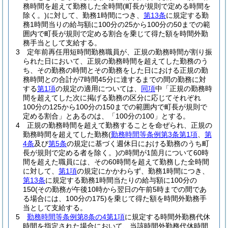
務時間を超えて勤務した全時間
(町長が規則で定める時間を
除く。)
に対して、勤務1時間につき、
第13条
に規定する勤
務1時間当りの給与額に100分の25から100分の50までの範
囲内で町長が規則で定める割合を乗じて得た額を時間外勤
務手当として支給する。
3
定年前再任用短時間勤務職員が、正規の勤務時間が割り振
られた日において、正規の勤務時間を超えてした勤務のう
ち、その勤務の時間とその勤務をした日における正規の勤
務時間との合計が7時間45分に達するまでの間の勤務に対
する
第1項
の規定の適用については、
同項
中「正規の勤務時
間を超えてした次に掲げる勤務の区分に応じてそれぞれ
100分の125から100分の150までの範囲内で町長が規則で
定める割合」とあるのは、「100分の100」とする。
4
正規の勤務時間を超えて勤務することを命ぜられ、正規の
勤務時間を超えてした勤務
(
勤務時間等条例第3条第1項
、
第
4条
及び
第5条
の規定に基づく週休日における勤務のうち町
長が規則で定める者を除く。)
の時間が1箇月について60時
間を超えた職員には、その60時間を超えて勤務した全時間
に対して、
第1項
の規定にかかわらず、勤務1時間につき、
第13条
に規定する勤務1時間当たりの給与額に100分の
150
(その勤務が午後10時から翌日の午前5時までの間であ
る場合には、100分の175)
を乗じて得た額を時間外勤務手
当として支給する。
5
勤務時間等条例第8条の4第1項
に規定する時間外勤務代休
時間を指定された場合において、当該時間外勤務代休時間