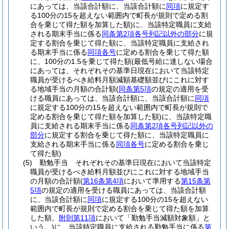
にあっては、当該合計額に、当該合計額に
同項
に規定す
る100分の15を超えない範囲内で町長が規則で定める割
合を乗じて得た額を加算した額)
に、当該特定職員に支給
される期末手当に係る
同条第2項各号列記以外の部分
に規
定する割合を乗じて得た額に、当該特定職員に支給され
る期末手当に係る
同項各号
に定める割合を乗じて得た額
に、100分の1.5を乗じて得た額
(最低号給に達しない場合
にあっては、それぞれその基準日現在において当該特定
職員が受けるべき給料月額減額基礎額並びにこれに対す
る地域手当の月額の合計額
(
同条第5項
の規定の適用を受
ける職員にあっては、当該合計額に、当該合計額に
同項
に規定する100分の15を超えない範囲内で町長が規則で
定める割合を乗じて得た額を加算した額)
に、当該特定職
員に支給される期末手当に係る
同条第2項各号列記以外の
部分
に規定する割合を乗じて得た額に、当該特定職員に
支給される期末手当に係る
同項各号
に定める割合を乗じ
て得た額)
(5)
勤勉手当 それぞれその基準日現在において当該特定
職員が受けるべき給料月額並びにこれに対する地域手当
の月額の合計額
(
第16条第4項
において準用する
第15条第
5項
の規定の適用を受ける職員にあっては、当該合計額
に、当該合計額に
同項
に規定する100分の15を超えない
範囲内で町長が規則で定める割合を乗じて得た額を加算
した額。
附則第11項
において「勤勉手当減額対象額」と
いう。)
に、当該特定職員に支給される勤勉手当に係る
第