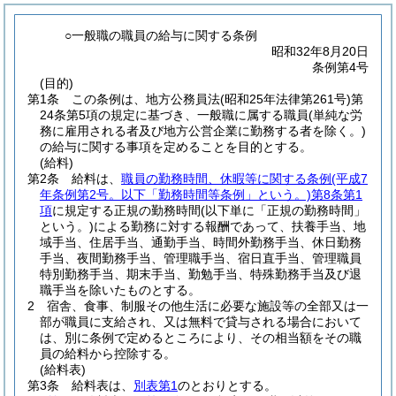
○一般職の職員の給与に関する条例
昭和32年8月20日
条例第4号
(目的)
第1条
この条例は、地方公務員法
(昭和25年法律第261号)
第
24条第5項の規定に基づき、一般職に属する職員
(単純な労
務に雇用される者及び地方公営企業に勤務する者を除く。)
の給与に関する事項を定めることを目的とする。
(給料)
第2条
給料は、
職員の勤務時間、休暇等に関する条例
(平成7
年条例第2号。以下「勤務時間等条例」という。)
第8条第1
項
に規定する正規の勤務時間
(以下単に「正規の勤務時間」
という。)
による勤務に対する報酬であって、扶養手当、地
域手当、住居手当、通勤手当、時間外勤務手当、休日勤務
手当、夜間勤務手当、管理職手当、宿日直手当、管理職員
特別勤務手当、期末手当、勤勉手当、特殊勤務手当及び退
職手当を除いたものとする。
2
宿舎、食事、制服その他生活に必要な施設等の全部又は一
部が職員に支給され、又は無料で貸与される場合において
は、別に条例で定めるところにより、その相当額をその職
員の給料から控除する。
(給料表)
第3条
給料表は、
別表第1
のとおりとする。