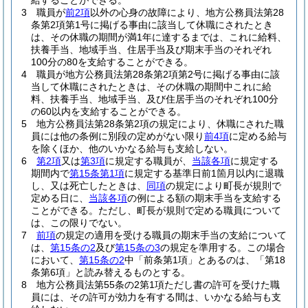
給することができる。
3
職員が
前2項
以外の心身の故障により、地方公務員法第28
条第2項第1号に掲げる事由に該当して休職にされたとき
は、その休職の期間が満1年に達するまでは、これに給料、
扶養手当、地域手当、住居手当及び期末手当のそれぞれ
100分の80を支給することができる。
4
職員が地方公務員法第28条第2項第2号に掲げる事由に該
当して休職にされたときは、その休職の期間中これに給
料、扶養手当、地域手当、及び住居手当のそれぞれ100分
の60以内を支給することができる。
5
地方公務員法第28条第2項の規定により、休職にされた職
員には他の条例に別段の定めがない限り
前4項
に定める給与
を除くほか、他のいかなる給与も支給しない。
6
第2項
又は
第3項
に規定する職員が、
当該各項
に規定する
期間内で
第15条第1項
に規定する基準日前1箇月以内に退職
し、又は死亡したときは、
同項
の規定により町長が規則で
定める日に、
当該各項
の例による額の期末手当を支給する
ことができる。
ただし、町長が規則で定める職員について
は、この限りでない。
7
前項
の規定の適用を受ける職員の期末手当の支給について
は、
第15条の2
及び
第15条の3
の規定を準用する。
この場合
において、
第15条の2
中「前条第1項」とあるのは、「第18
条第6項」と読み替えるものとする。
8
地方公務員法第55条の2第1項ただし書の許可を受けた職
員には、その許可が効力を有する間は、いかなる給与も支