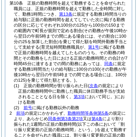
第10条
正規の勤務時間を超えて勤務することを命ぜられた
職員には、正規の勤務時間を超えて勤務した全時間に対し
て、勤務1時間につき、
第13条
に規定する勤務1時間当りの
給与額に正規の勤務時間を超えてしていた次に掲げる勤務
の区分に応じてそれぞれ100分の125から100分の150まで
の範囲内で町長が規則で定める割合
(その勤務が午後10時か
ら翌日の午前5時までの間にある場合には、その割合に100
分の25を加算した割合)
を乗じて得た額を時間外勤務手当と
して支給する
(育児短時間勤務職員が、
第1号
に掲げる勤務
で正規の勤務時間を越えてしたもののうち、その勤務の時
間とその勤務をした日における正規の勤務時間との合計が7
時間45分に達するまでの間の勤務にあっては、
同条
に規定
する勤務1時間当たりの給与額に100分の100
(その勤務が午
後10時から翌日の午前5時までの間である場合には、100分
の125)
を乗じて得た額とする。)
。
(1)
正規の勤務時間が割り振られた日
(
次条
の規定により
正規の勤務時間中に勤務した職員に休日勤務手当が支給
されることとなる日を除く。
第3項
において同じ。)
にお
ける勤務
(2)
前号
に掲げる勤務以外の勤務
2
前項
の規定にかかわらず、
勤務時間等条例第5条
の規定に
より、あらかじめ
同条例第3条第2項
又は
第4条
により割り
振られた1週間の正規の勤務時間
(以下この条において「割
り振り変更前の正規の勤務時間」という。)
を超えて勤務す
ることを命ぜられた職員には、割り振り変更前の正規の勤