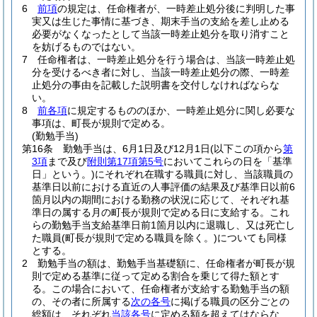
6
前項
の規定は、任命権者が、一時差止処分後に判明した事
実又は生じた事情に基づき、期末手当の支給を差し止める
必要がなくなったとして当該一時差止処分を取り消すこと
を妨げるものではない。
7
任命権者は、一時差止処分を行う場合は、当該一時差止処
分を受けるべき者に対し、当該一時差止処分の際、一時差
止処分の事由を記載した説明書を交付しなければならな
い。
8
前各項
に規定するもののほか、一時差止処分に関し必要な
事項は、町長が規則で定める。
(勤勉手当)
第16条
勤勉手当は、6月1日及び12月1日
(以下この項から
第
3項
まで及び
附則第17項第5号
においてこれらの日を「基準
日」という。)
にそれぞれ在職する職員に対し、当該職員の
基準日以前における直近の人事評価の結果及び基準日以前6
箇月以内の期間における勤務の状況に応じて、それぞれ基
準日の属する月の町長が規則で定める日に支給する。
これ
らの勤勉手当支給基準日前1箇月以内に退職し、又は死亡し
た職員
(町長が規則で定める職員を除く。)
についても同様
とする。
2
勤勉手当の額は、勤勉手当基礎額に、任命権者が町長が規
則で定める基準に従って定める割合を乗じて得た額とす
る。
この場合において、任命権者が支給する勤勉手当の額
の、その者に所属する
次の各号
に掲げる職員の区分ごとの
総額は、それぞれ
当該各号
に定める額を超えてはならな