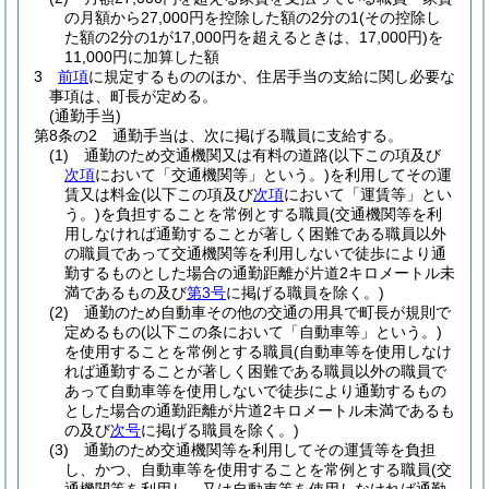
の月額から27,000円を控除した額の2分の1
(その控除し
た額の2分の1が17,000円を超えるときは、17,000円)
を
11,000円に加算した額
3
前項
に規定するもののほか、住居手当の支給に関し必要な
事項は、町長が定める。
(通勤手当)
第8条の2
通勤手当は、次に掲げる職員に支給する。
(1)
通勤のため交通機関又は有料の道路
(以下この項及び
次項
において「交通機関等」という。)
を利用してその運
賃又は料金
(以下この項及び
次項
において「運賃等」とい
う。)
を負担することを常例とする職員
(交通機関等を利
用しなければ通勤することが著しく困難である職員以外
の職員であって交通機関等を利用しないで徒歩により通
勤するものとした場合の通勤距離が片道2キロメートル未
満であるもの及び
第3号
に掲げる職員を除く。)
(2)
通勤のため自動車その他の交通の用具で町長が規則で
定めるもの
(以下この条において「自動車等」という。)
を使用することを常例とする職員
(自動車等を使用しなけ
れば通勤することが著しく困難である職員以外の職員で
あって自動車等を使用しないで徒歩により通勤するもの
とした場合の通勤距離が片道2キロメートル未満であるも
の及び
次号
に掲げる職員を除く。)
(3)
通勤のため交通機関等を利用してその運賃等を負担
し、かつ、自動車等を使用することを常例とする職員
(交