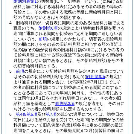
附則別表第1
の切替表
(以下「切替表」という。)
に掲げる新
給料月額に対応する給料表に定めるその者の職務の等級の
号給とし、その者の属する職務の等級に新給料月額と同じ
額の号給がないときはその額とする。
4
旧給料月額が、切替表に期間の定のある旧給料月額である
職員のうち、
附則第6項
の規定により切替給料月額を受ける
期間に通算される期間が切替表に定める期間に達しない者
については、
前項
の規定にかかわらず、切替表の旧給料月
額の欄におけるその者の旧給料月額に相当する額の直近上
位の額
(その額が切替表の旧給料月額の欄におけるその者の
旧給料月額に相当する額の直近下位の額に対応する新給料
月額に達しない額であるときは、その新給料月額)
をその者
の切替給料月額とする。
5
前項
の規定により切替給料月額を決定された職員について
はその者の切替給料月額を受ける期間
(
附則第6項
の規定に
より通算される期間を含む。)
が昭和32年7月1日までにそ
の者の旧給料月額について切替表に定める期間に達するこ
ととなる者にあっては同年同月同日を、その他の者にあっ
ては同年10月1日をそれぞれ切替日とみなし、その者の旧
給料月額を基礎として
附則第3項
の規定を適用し、その日に
おけるその者の給料月額を決定するものとする。
6
第4条第5項
及び
第7項
の規定の適用については、切替日の
前日における給料月額を受けていた期間
(その期間がその給
料月額について旧条例第4条第1項各号に定める期間の最短
期間をこえるときは、その最短期間)
に3月
(切替日の前日に