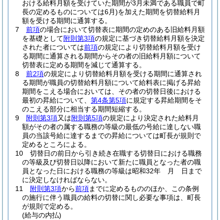
おける給料月額を受けていた期間が3月未満である職員で町
長の定めるものについては6月)
を加えた期間を切替給料月
額を受ける期間に通算する。
7
前項
の場合において切替表に期間の定めのある旧給料月額
を基礎として
附則第3項
の規定に基づき切替給料月額を決定
された者については
前項
の規定により切替給料月額を受け
る期間に通算される期間からその者の旧給料月額について
切替表に定める期間を減じて通算する。
8
前2項
の規定により切替給料月額を受ける期間に通算され
る期間が職員の切替給料月額について給料表に掲げる昇給
期間をこえる場合においては、その者の切替日後における
最初の昇給について、
第4条第5項
に規定する昇給期間をそ
のこえる部分に相当する期間短縮する。
9
附則第3項
又は
附則第5項
の規定により決定された給料月
額がその者の属する職務の等級の最低の号給に達しない職
員の当該号給に達するまでの昇給については町長が規則で
定めるところによる。
10
切替日の前日から引き続き在職する切替日における職務
の等級及び切替日以降において新たに職員となった者の職
員となった日における職務の等級は昭和32年 月 日まで
に決定しなければならない。
11
附則第3項
から
前項
までに定めるもののほか、この条例
の施行に伴う職員の給料の切替に関し必要な事項は、町長
が規則で定める。
(給与の内払)