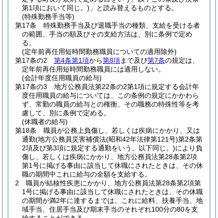
第1項において同じ。)
」と読み替えるものとする。
(特殊勤務手当等)
第17条
特殊勤務手当及び退職手当の種類、支給を受ける者
の範囲、手当の額及びその支給方法は、別に条例で定め
る。
(定年前再任用短時間勤務職員についての適用除外)
第17条の2
第4条第1項
から
第8項
まで及び
第7条
の規定は、
定年前再任用短時間勤務職員には適用しない。
(会計年度任用職員の給与)
第17条の3
地方公務員法第22条の2第1項に規定する会計年
度任用職員の給与については、この条例の規定にかかわら
ず、常勤の職員の給与との権衡、その職務の特殊性等を考
慮して、別に条例で定める。
(休職者の給与)
第18条
職員が公務上負傷し、若しくは疾病にかかり、又は
通勤
(地方公務員災害補償法
(昭和42年法律第121号)
第2条第
2項及び第3項に規定する通勤をいう。以下同じ。)
により負
傷し、若しくは疾病にかかり、地方公務員法第28条第2項
第1号に掲げる事由に該当して休職にされたときは、その休
職の期間中これに給与の全額を支給する。
2
職員が結核性疾患にかかり、地方公務員法第28条第2項第
1号に掲げる事由に該当して休職にされたときは、その休職
の期間が満2年に達するまでは、これに給料、扶養手当、地
域手当、住居手当及び期末手当のそれぞれ100分の80を支