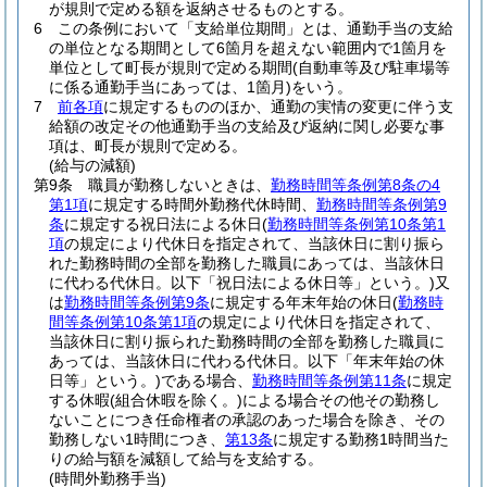
が規則で定める額を返納させるものとする。
6
この条例において「支給単位期間」とは、通勤手当の支給
の単位となる期間として6箇月を超えない範囲内で1箇月を
単位として町長が規則で定める期間
(自動車等及び駐車場等
に係る通勤手当にあっては、1箇月)
をいう。
7
前各項
に規定するもののほか、通勤の実情の変更に伴う支
給額の改定その他通勤手当の支給及び返納に関し必要な事
項は、町長が規則で定める。
(給与の減額)
第9条
職員が勤務しないときは、
勤務時間等条例第8条の4
第1項
に規定する時間外勤務代休時間、
勤務時間等条例第9
条
に規定する祝日法による休日
(
勤務時間等条例第10条第1
項
の規定により代休日を指定されて、当該休日に割り振ら
れた勤務時間の全部を勤務した職員にあっては、当該休日
に代わる代休日。以下「祝日法による休日等」という。)
又
は
勤務時間等条例第9条
に規定する年末年始の休日
(
勤務時
間等条例第10条第1項
の規定により代休日を指定されて、
当該休日に割り振られた勤務時間の全部を勤務した職員に
あっては、当該休日に代わる代休日。以下「年末年始の休
日等」という。)
である場合、
勤務時間等条例第11条
に規定
する休暇
(組合休暇を除く。)
による場合その他その勤務し
ないことにつき任命権者の承認のあった場合を除き、その
勤務しない1時間につき、
第13条
に規定する勤務1時間当た
りの給与額を減額して給与を支給する。
(時間外勤務手当)