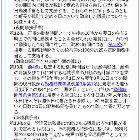
での範囲内で町長が規則で定める割合を乗じて得た額を休
日勤務手当として支給する。
これらの日に準ずるものとし
て町長が規則で定める日において勤務した職員についても
同様とする。
(夜間勤務手当)
第12条
正規の勤務時間として午後の10時から翌日の午前5
時までの間に勤務することを命ぜられた職員には、その間
に勤務した全時間に対して、勤務1時間につき、
第13条
に
規定する勤務1時間当りの給与額の100分の25を夜間勤務手
当として支給する。
(勤務1時間当たりの給与額の算出)
第13条
前4条
に規定する勤務1時間当たりの給与額は、給料
の月額及びこれに対する地域手当の月額の合計額に12を乗
じ、その額を当該年度の4月1日から翌年3月31日までの期
間の現日数から
勤務時間等条例第3条第1項
に規定する週休
日
(以下この条において「週休日」という。)
並びに
勤務時
間等条例第9条
に規定する祝日法による休日及び年末年始の
休日
(それぞれ週休日に当たる日を除く。)
の日数を差し引
いた日数に1日の勤務時間を乗じたもので除して得た額とす
る。
(管理職手当)
第13条の2
管理又は監督の地位にある職員のうち町長が規
則で定めるものには、その職務の特殊性に基づき、給料月
額の100分の16をこえない範囲の額を管理職手当として支