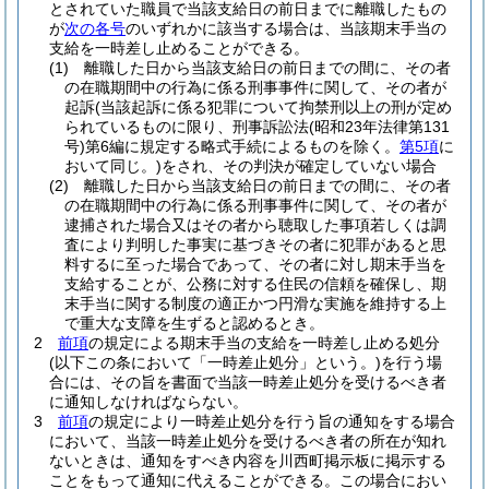
とされていた職員で当該支給日の前日までに離職したもの
が
次の各号
のいずれかに該当する場合は、当該期末手当の
支給を一時差し止めることができる。
(1)
離職した日から当該支給日の前日までの間に、その者
の在職期間中の行為に係る刑事事件に関して、その者が
起訴
(当該起訴に係る犯罪について拘禁刑以上の刑が定め
られているものに限り、刑事訴訟法
(昭和23年法律第131
号)
第6編に規定する略式手続によるものを除く。
第5項
に
おいて同じ。)
をされ、その判決が確定していない場合
(2)
離職した日から当該支給日の前日までの間に、その者
の在職期間中の行為に係る刑事事件に関して、その者が
逮捕された場合又はその者から聴取した事項若しくは調
査により判明した事実に基づきその者に犯罪があると思
料するに至った場合であって、その者に対し期末手当を
支給することが、公務に対する住民の信頼を確保し、期
末手当に関する制度の適正かつ円滑な実施を維持する上
で重大な支障を生ずると認めるとき。
2
前項
の規定による期末手当の支給を一時差し止める処分
(以下この条において「一時差止処分」という。)
を行う場
合には、その旨を書面で当該一時差止処分を受けるべき者
に通知しなければならない。
3
前項
の規定により一時差止処分を行う旨の通知をする場合
において、当該一時差止処分を受けるべき者の所在が知れ
ないときは、通知をすべき内容を川西町掲示板に掲示する
ことをもって通知に代えることができる。
この場合におい