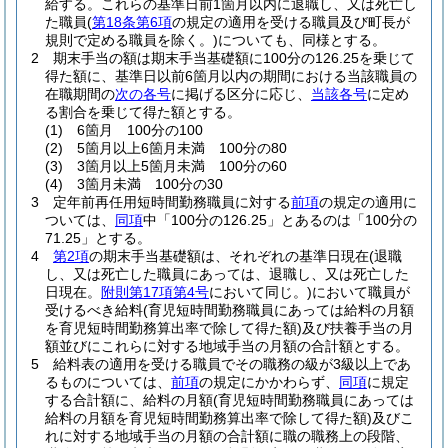
給する。
これらの基準日前1箇月以内に退職し、又は死亡し
た職員
(
第18条第6項
の規定の適用を受ける職員及び町長が
規則で定める職員を除く。)
についても、同様とする。
2
期末手当の額は期末手当基礎額に100分の126.25を乗じて
得た額に、基準日以前6箇月以内の期間における当該職員の
在職期間の
次の各号
に掲げる区分に応じ、
当該各号
に定め
る割合を乗じて得た額とする。
(1)
6箇月 100分の100
(2)
5箇月以上6箇月未満 100分の80
(3)
3箇月以上5箇月未満 100分の60
(4)
3箇月未満 100分の30
3
定年前再任用短時間勤務職員に対する
前項
の規定の適用に
ついては、
同項
中「100分の126.25」とあるのは「100分の
71.25」とする。
4
第2項
の期末手当基礎額は、それぞれの基準日現在
(退職
し、又は死亡した職員にあっては、退職し、又は死亡した
日現在。
附則第17項第4号
において同じ。)
において職員が
受けるべき給料
(育児短時間勤務職員にあっては給料の月額
を育児短時間勤務算出率で除して得た額)
及び扶養手当の月
額並びにこれらに対する地域手当の月額の合計額とする。
5
給料表の適用を受ける職員でその職務の級が3級以上であ
るものについては、
前項
の規定にかかわらず、
同項
に規定
する合計額に、給料の月額
(育児短時間勤務職員にあっては
給料の月額を育児短時間勤務算出率で除して得た額)
及びこ
れに対する地域手当の月額の合計額に職の職務上の段階、