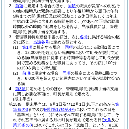
理職員特別勤務手当を支給する。
2
前項
に規定する場合のほか、
同項
の職員が災害への対処そ
の他の臨時又は緊急の必要により午後10時から翌日の午前
5時までの間
(週休日又は祝日法による休日等若しくは年末
年始の休日等に含まれる時間を除く。)
であって正規の勤務
時間以外の時間に勤務をした場合は、当該職員には、管理
職員特別勤務手当を支給する。
3
管理職員特別勤務手当の額は、次に
各号
に掲げる場合の区
分に応じ、
当該各号
に定める額とする。
(1)
第1項
に規定する場合
同項
の規定による勤務1回につ
き、12,000円を超えない範囲内において町長が規則で定
める額
(当該勤務に従事する時間帯等を考慮して町長が規
則で定める勤務をした職員にあっては、その額に100分
の150を乗じて得た額)
(2)
前項
に規定する場合
同項
の規定による勤務1回につ
き、6,000円を超えない範囲内において町長が規則で定め
る額
4
前3項
に定めるもののほか、管理職員特別勤務手当の支給
に関し必要な事項は、町長が規則で定める。
(期末手当)
第15条
期末手当は、6月1日及び12月1日
(以下この条から
第
15条の3
まで及び
附則第17項第4号
においてこれらの日を
「基準日」という。)
にそれぞれ在職する職員に対して、そ
れぞれ基準日の属する月の町長が規則で定める日
(
次条
及び
第15条の3
においてこれらの日を「支給日」という。)
に支