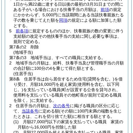
1日から満22歳に達する日以後の最初の3月31日までの間に
ある子がいる場合における扶養手当の月額は、
前項
の規定
にかかわらず、5,000円に当該期間にある当該扶養親族たる
子の数を乗じてえた額を
同項
の規定による額に加算した額
とする。
5
前各項
に規定するもののほか、扶養親族の数の変更に伴う
支給額の改定その他扶養手当の支給に関し必要な事項は、
規則で定める。
第7条の2
削除
(地域手当)
第7条の3
地域手当は、すべての職員に支給する。
2
地域手当の月額は、給料、扶養手当及び管理職手当の月額
の合計額に100分の4を乗じて得た額とする。
(住居手当)
第8条
住居手当は自ら居住するため住宅
(貸間を含む。)
を借
り受け、月額16,000円を超え家賃
(使用料を含む。以下同
じ。)
を支払っている職員
(町が設置する公舎を貸与され、
使用料を支払っている職員その他町長が規則で定める職員
を除く。)
に支給する。
2
住居手当の月額は、
次の各号
に掲げる職員の区分に応じ
て、
当該各号
に定める額
(その額に100円未満の端数を生じ
たときは、これを切り捨てた額)
に相当する額とする。
(1)
月額27,000円以下の家賃を支払っている職員 家賃の
月額から16,000円を控除した額
(2)
月額27,000円を超える家賃を支払っている職員 家賃