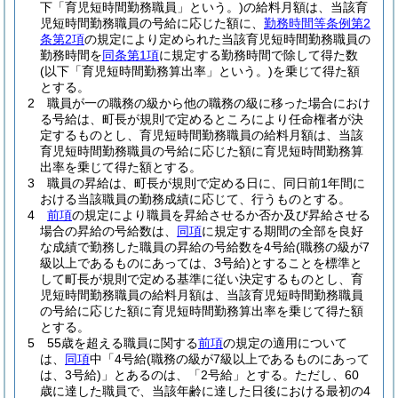
下「育児短時間勤務職員」という。)
の給料月額は、当該育
児短時間勤務職員の号給に応じた額に、
勤務時間等条例第2
条第2項
の規定により定められた当該育児短時間勤務職員の
勤務時間を
同条第1項
に規定する勤務時間で除して得た数
(以下「育児短時間勤務算出率」という。)
を乗じて得た額
とする。
2
職員が一の職務の級から他の職務の級に移った場合におけ
る号給は、町長が規則で定めるところにより任命権者が決
定するものとし、育児短時間勤務職員の給料月額は、当該
育児短時間勤務職員の号給に応じた額に育児短時間勤務算
出率を乗じて得た額とする。
3
職員の昇給は、町長が規則で定める日に、同日前1年間に
おける当該職員の勤務成績に応じて、行うものとする。
4
前項
の規定により職員を昇給させるか否か及び昇給させる
場合の昇給の号給数は、
同項
に規定する期間の全部を良好
な成績で勤務した職員の昇給の号給数を4号給
(職務の級が7
級以上であるものにあっては、3号給)
とすることを標準と
して町長が規則で定める基準に従い決定するものとし、育
児短時間勤務職員の給料月額は、当該育児短時間勤務職員
の号給に応じた額に育児短時間勤務算出率を乗じて得た額
とする。
5
55歳を超える職員に関する
前項
の規定の適用について
は、
同項
中「4号給
(職務の級が7級以上であるものにあって
は、3号給)
」とあるのは、「2号給」とする。
ただし、60
歳に達した職員で、当該年齢に達した日後における最初の4