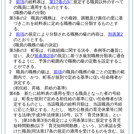
2
前項
の給料表は、
第17条の3
に規定する職員以外のすべて
の職員に適用するものとする。
(職務の級の分類)
第3条の2
職員の職務は、その複雑、困難及び責任の度に基
づきこれを給料表に定める職務の級に分類するものとす
る。
2
前項
の規定により分類される職務の級の内容は、
別表第2
のとおりとする。
(職員の職務の級の決定)
第3条の3
町長は、行政組織に関する法令、条例等の趣旨に
従い、及び
前条第2項
の規定に基づき級別職務分類表に適合
するように、予算の範囲内で職務の級の定数を設定するこ
とができる。
2
職員の職務の級は、
前項
の職員の職務の級ごとの定数の範
囲内で、かつ、町長が規則で定める基準に従い任命権者が
決定する。
(初任給、昇格、昇給の基準)
第4条
新たに給料表の適用を受ける職員となった者の号給
は、町長が規則で定める初任給の基準に従い任命権者が決
定するものとし、当該職員の給料月額は、当該職員の号給
に応じた額とする。
ただし、地方公務員の育児休業等に関
する法律
(平成3年法律第110号。以下「育児休業法」とい
う。)
第10条第3項の規定により同条第1項に規定する育児
短時間勤務
(以下「育児短時間勤務」という。)
の承認を受
けた職員
(同法第17条の規定の適用を受けるものを含む。以