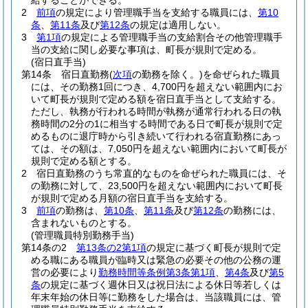
給することができる。
2
前項
の規定により管理職手当を支給する職員には、
第10
条
、
第11条
及び
第12条
の規定は適用しない。
3
第1項
の規定による管理職手当の支給割合その他管理職手
当の支給に関し必要な事項は、町長が規則で定める。
(宿日直手当)
第14条
宿日直勤務
(
次項
の勤務を除く。)
を命ぜられた職員
には、その勤務1回につき、4,700円を超えない範囲内にお
いて町長が規則で定める額を宿日直手当として支給する。
ただし、執務が行われる時間が執務が通常行われる日の執
務時間の2分の1に相当する時間である日で町長が規則で定
めるものに退庁時から引き続いて行われる宿直勤務にあっ
ては、その額は、7,050円を超えない範囲内において町長が
規則で定める額とする。
2
宿日直勤務のうち常直的なものを命ぜられた職員には、そ
の勤務に対して、23,500円を超えない範囲内において町長
が規則で定める月額の宿日直手当を支給する。
3
前項
の勤務は、
第10条
、
第11条
及び
第12条
の勤務には、
含まれないものとする。
(管理職員特別勤務手当)
第14条の2
第13条の2第1項
の規定に基づく町長が規則で定
める職にある職員が臨時又は緊急の必要その他の公務の運
営の必要により
勤務時間等条例第3条第1項
、
第4条
及び
第5
条
の規定に基づく週休日又は祝日法による休日等若しくは
年末年始の休日等に勤務をした場合は、当該職員には、管