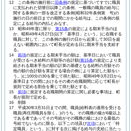
12
この条例の施行前に
旧条例
の規定に基づいてすでに職員
に支払われた切替日以降この条例、一般職の職員の給与に
関する条例の一部を改正する条例
(昭和32年条例第 号)
の
施行の日の前日までの期間にかかる給与は、この条例の規
定による給与の内払とみなす。
13
昭和49年度に限り、
第15条
の規定による期末手当のほ
か、昭和49年4月27日
(以下「基準日」という。)
に在職する
職員に対して、この条例の施行の日から起算して30日を超
えない範囲内において町長が定める日に期末手当を支給す
る。
14
前項
の規定による期末手当の額は、基準日において職員
が受けるべき給料の月額等の合計額
(
第15条
の規定により支
給される期末手当の額の計算の基礎となる給料の月額その
他の額の合計額を算定する場合の例により算定した額をい
う。)
に100分の30を乗じて得た額に、昭和49年3月2日から
基準日までの間におけるその者の在職期間に応じて町長が
規則で定める割合を乗じて得た額とする。
15
前項
に規定する在職期間の算定に関し必要な事項は、町
長が規則で定める。
16
削除
17
平成30年3月31日までの間、職員
(給料表の適用を受ける
職員
(再任用職員を除く。)
のうち、その職務の級が6級以上
である者であってその号給がその職務の級における最低の
号給でないものに限る。以下この項及び
次項
において「特
定職員」という。)
に対する次に掲げる給与の支給に当たっ