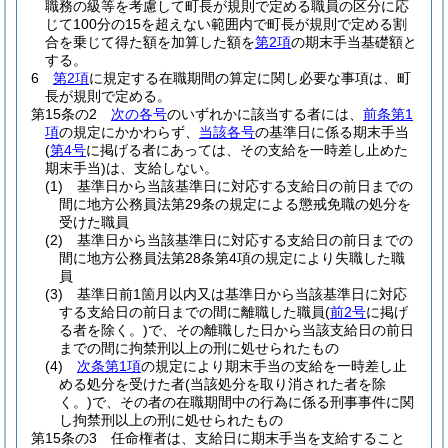
職務の級等を考慮して町長が規則で定める職員の区分に応
じて100分の15を超えない範囲内で町長が規則で定める割
合を乗じて得た額を加算した額を
第2項
の期末手当基礎額と
する。
6
第2項
に規定する在職期間の算定に関し必要な事項は、町
長が規則で定める。
第15条の2
次の各号
のいずれかに該当する者には、
前条第1
項
の規定にかかわらず、
当該各号
の基準日に係る期末手当
(
第4号
に掲げる者にあっては、その支給を一時差し止めた
期末手当)
は、支給しない。
(1)
基準日から当該基準日に対応する支給日の前日までの
間に地方公務員法第29条の規定による懲戒免職の処分を
受けた職員
(2)
基準日から当該基準日に対応する支給日の前日までの
間に地方公務員法第28条第4項の規定により失職した職
員
(3)
基準日前1箇月以内又は基準日から当該基準日に対応
する支給日の前日までの間に離職した職員
(
前2号
に掲げ
る者を除く。)
で、その離職した日から当該支給日の前日
までの間に拘禁刑以上の刑に処せられたもの
(4)
次条第1項
の規定により期末手当の支給を一時差し止
める処分を受けた者
(当該処分を取り消された者を除
く。)
で、その者の在職期間中の行為に係る刑事事件に関
し拘禁刑以上の刑に処せられたもの
第15条の3
任命権者は、支給日に期末手当を支給すること