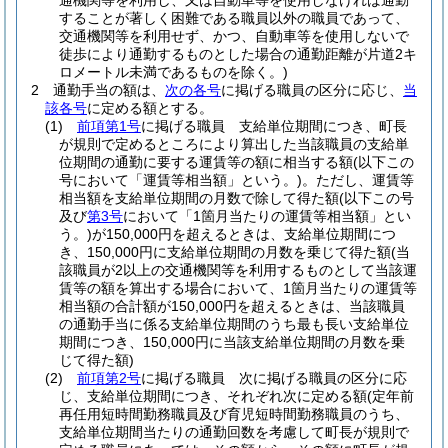
通機関等を利用し、又は自動車等を使用しなければ通勤
することが著しく困難である職員以外の職員であって、
交通機関等を利用せず、かつ、自動車等を使用しないで
徒歩により通勤するものとした場合の通勤距離が片道2キ
ロメートル未満であるものを除く。)
2
通勤手当の額は、
次の各号
に掲げる職員の区分に応じ、
当
該各号
に定める額とする。
(1)
前項第1号
に掲げる職員 支給単位期間につき、町長
が規則で定めるところにより算出した当該職員の支給単
位期間の通勤に要する運賃等の額に相当する額
(以下この
号において「運賃等相当額」という。)
。
ただし、運賃等
相当額を支給単位期間の月数で除して得た額
(以下この号
及び
第3号
において「1箇月当たりの運賃等相当額」とい
う。)
が150,000円を超えるときは、支給単位期間につ
き、150,000円に支給単位期間の月数を乗じて得た額
(当
該職員が2以上の交通機関等を利用するものとして当該運
賃等の額を算出する場合において、1箇月当たりの運賃等
相当額の合計額が150,000円を超えるときは、当該職員
の通勤手当に係る支給単位期間のうち最も長い支給単位
期間につき、150,000円に当該支給単位期間の月数を乗
じて得た額)
(2)
前項第2号
に掲げる職員 次に掲げる職員の区分に応
じ、支給単位期間につき、それぞれ次に定める額
(定年前
再任用短時間勤務職員及び育児短時間勤務職員のうち、
支給単位期間当たりの通勤回数を考慮して町長が規則で