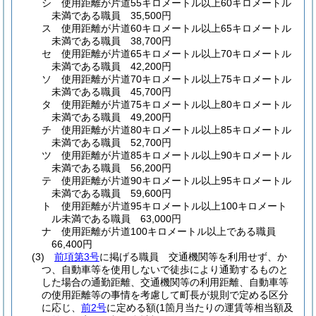
シ
使用距離が片道55キロメートル以上60キロメートル
未満である職員 35,500円
ス
使用距離が片道60キロメートル以上65キロメートル
未満である職員 38,700円
セ
使用距離が片道65キロメートル以上70キロメートル
未満である職員 42,200円
ソ
使用距離が片道70キロメートル以上75キロメートル
未満である職員 45,700円
タ
使用距離が片道75キロメートル以上80キロメートル
未満である職員 49,200円
チ
使用距離が片道80キロメートル以上85キロメートル
未満である職員 52,700円
ツ
使用距離が片道85キロメートル以上90キロメートル
未満である職員 56,200円
テ
使用距離が片道90キロメートル以上95キロメートル
未満である職員 59,600円
ト
使用距離が片道95キロメートル以上100キロメート
ル未満である職員 63,000円
ナ
使用距離が片道100キロメートル以上である職員
66,400円
(3)
前項第3号
に掲げる職員 交通機関等を利用せず、か
つ、自動車等を使用しないで徒歩により通勤するものと
した場合の通勤距離、交通機関等の利用距離、自動車等
の使用距離等の事情を考慮して町長が規則で定める区分
に応じ、
前2号
に定める額
(1箇月当たりの運賃等相当額及