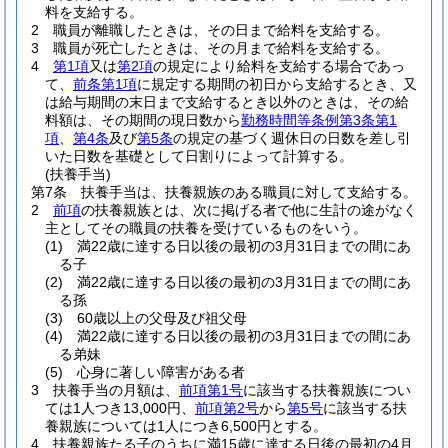
料を支給する。
2
職員が離職したときは、その日まで給料を支給する。
3
職員が死亡したときは、その月まで給料を支給する。
4
第1項
又は
第2項
の規定により給料を支給する場合であっ
て、
前条第1項
に規定する期間の初日から支給するとき、又
は給与期間の末日まで支給するとき以外のときは、その給
料額は、その期間の現日数から
勤務時間等条例第3条第1
項
、
第4条
及び
第5条
の規定の基づく週休日の日数を差し引
いた日数を基礎として日割りによって計算する。
(扶養手当)
第7条
扶養手当は、扶養親族のある職員に対して支給する。
2
前項
の扶養親族とは、次に掲げる者で他に生計の途がなく
主としてその職員の扶養を受けているものをいう。
(1)
満22歳に達する日以後の最初の3月31日までの間にあ
る子
(2)
満22歳に達する日以後の最初の3月31日までの間にあ
る孫
(3)
60歳以上の父母及び祖父母
(4)
満22歳に達する日以後の最初の3月31日までの間にあ
る弟妹
(5)
心身に著しい障害がある者
3
扶養手当の月額は、
前項第1号
に該当する扶養親族につい
ては1人つき13,000円、
前項第2号
から
第5号
に該当する扶
養親族については1人につき6,500円とする。
4
扶養親族たる子のうちに満15歳に達する日後の最初の4月