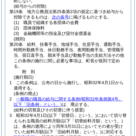
給しない。
(給与からの控除)
第19条
地方公務員法第25条第2項の規定に基づき給与から
控除できるものは、
次の各号
に掲げるものとする。
(1)
職員で組織する各団体の会費
(2)
団体保険料
(3)
金融機関等の預金及び貸付金償還金
(雑則)
第20条
給料、扶養手当、地域手当、住居手当、通勤手当、
時間外勤務手当、休日勤務手当、夜間勤務手当、管理職手
当、宿日直手当、期末手当及び勤勉手当の支給方法その他
この条例の施行に関し必要な事項は、町長が規則で定め
る。
附
則
(施行期日)
1
この条例は、公布の日から施行し、昭和32年4月1日から
適用する。
(条例の廃止)
2
一般職の職員の給与に関する条例
(昭和32年条例第4号。
以下「旧条例」という。)
は、廃止する。
(給料の切替及びその切替に伴う措置)
3
昭和32年4月1日
(以下「切替日」という。)
において切り替
えられる職員の給料月額
(以下「切替給料月額」という。)
は、条例の適用により同年3月31日においてその者が受け
ていた給料月額
(以下「旧給料月額」という。)
に対応する