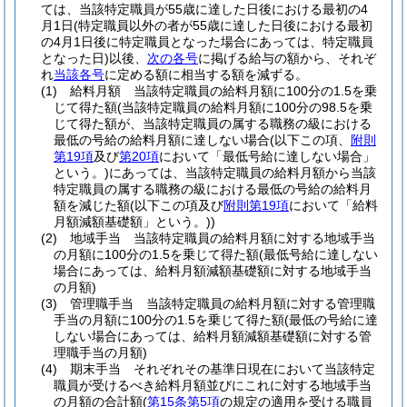
ては、当該特定職員が55歳に達した日後における最初の4
月1日
(特定職員以外の者が55歳に達した日後における最初
の4月1日後に特定職員となった場合にあっては、特定職員
となった日)
以後、
次の各号
に掲げる給与の額から、それぞ
れ
当該各号
に定める額に相当する額を減ずる。
(1)
給料月額 当該特定職員の給料月額に100分の1.5を乗
じて得た額
(当該特定職員の給料月額に100分の98.5を乗
じて得た額が、当該特定職員の属する職務の級における
最低の号給の給料月額に達しない場合
(以下この項、
附則
第19項
及び
第20項
において「最低号給に達しない場合」
という。)
にあっては、当該特定職員の給料月額から当該
特定職員の属する職務の級における最低の号給の給料月
額を減じた額
(以下この項及び
附則第19項
において「給料
月額減額基礎額」という。)
)
(2)
地域手当 当該特定職員の給料月額に対する地域手当
の月額に100分の1.5を乗じて得た額
(最低号給に達しない
場合にあっては、給料月額減額基礎額に対する地域手当
の月額)
(3)
管理職手当 当該特定職員の給料月額に対する管理職
手当の月額に100分の1.5を乗じて得た額
(最低の号給に達
しない場合にあっては、給料月額減額基礎額に対する管
理職手当の月額)
(4)
期末手当 それぞれその基準日現在において当該特定
職員が受けるべき給料月額並びにこれに対する地域手当
の月額の合計額
(
第15条第5項
の規定の適用を受ける職員