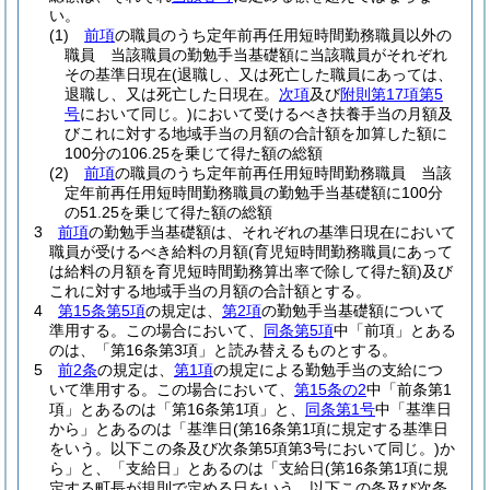
い。
(1)
前項
の職員のうち定年前再任用短時間勤務職員以外の
職員 当該職員の勤勉手当基礎額に当該職員がそれぞれ
その基準日現在
(退職し、又は死亡した職員にあっては、
退職し、又は死亡した日現在。
次項
及び
附則第17項第5
号
において同じ。)
において受けるべき扶養手当の月額及
びこれに対する地域手当の月額の合計額を加算した額に
100分の106.25を乗じて得た額の総額
(2)
前項
の職員のうち定年前再任用短時間勤務職員 当該
定年前再任用短時間勤務職員の勤勉手当基礎額に100分
の51.25を乗じて得た額の総額
3
前項
の勤勉手当基礎額は、それぞれの基準日現在において
職員が受けるべき給料の月額
(育児短時間勤務職員にあって
は給料の月額を育児短時間勤務算出率で除して得た額)
及び
これに対する地域手当の月額の合計額とする。
4
第15条第5項
の規定は、
第2項
の勤勉手当基礎額について
準用する。
この場合において、
同条第5項
中「前項」とある
のは、「第16条第3項」と読み替えるものとする。
5
前2条
の規定は、
第1項
の規定による勤勉手当の支給につ
いて準用する。
この場合において、
第15条の2
中「前条第1
項」とあるのは「第16条第1項」と、
同条第1号
中「基準日
から」とあるのは「基準日
(第16条第1項に規定する基準日
をいう。以下この条及び次条第5項第3号において同じ。)
か
ら」と、「支給日」とあるのは「支給日
(第16条第1項に規
定する町長が規則で定める日をいう。以下この条及び次条