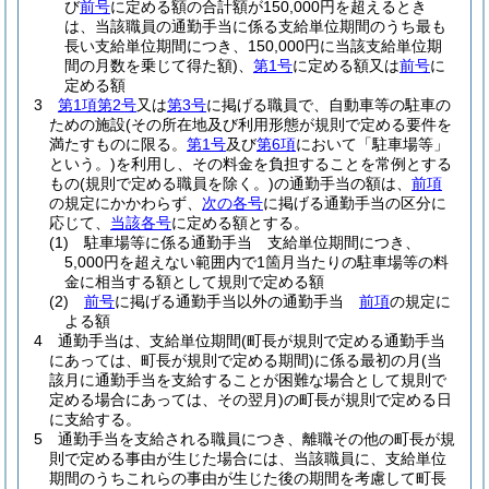
び
前号
に定める額の合計額が150,000円を超えるとき
は、当該職員の通勤手当に係る支給単位期間のうち最も
長い支給単位期間につき、150,000円に当該支給単位期
間の月数を乗じて得た額)
、
第1号
に定める額又は
前号
に
定める額
3
第1項第2号
又は
第3号
に掲げる職員で、自動車等の駐車の
ための施設
(その所在地及び利用形態が規則で定める要件を
満たすものに限る。
第1号
及び
第6項
において「駐車場等」
という。)
を利用し、その料金を負担することを常例とする
もの
(規則で定める職員を除く。)
の通勤手当の額は、
前項
の規定にかかわらず、
次の各号
に掲げる通勤手当の区分に
応じて、
当該各号
に定める額とする。
(1)
駐車場等に係る通勤手当 支給単位期間につき、
5,000円を超えない範囲内で1箇月当たりの駐車場等の料
金に相当する額として規則で定める額
(2)
前号
に掲げる通勤手当以外の通勤手当
前項
の規定に
よる額
4
通勤手当は、支給単位期間
(町長が規則で定める通勤手当
にあっては、町長が規則で定める期間)
に係る最初の月
(当
該月に通勤手当を支給することが困難な場合として規則で
定める場合にあっては、その翌月)
の町長が規則で定める日
に支給する。
5
通勤手当を支給される職員につき、離職その他の町長が規
則で定める事由が生じた場合には、当該職員に、支給単位
期間のうちこれらの事由が生じた後の期間を考慮して町長