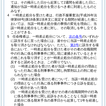
ては、その掲示した日から起算して2週間を経過した日に、
通知が当該一時差止処分を受けるべき者に到達したものと
みなす。
4
一時差止処分を受けた者は、行政不服審査法
(平成26年法
律第68号)
第18条第1項本文に規定する期間が経過した後に
おいては、当該一時差止処分後の事情の変化を理由に、当
該一時差止処分をした者に対し、その取消しを申し立てる
ことができる。
5
任命権者は、一時差止処分について、
次の各号
のいずれか
に該当するに至った場合には、速やかに当該一時差止処分
を取り消さなければならない。
ただし、
第3号
に該当する場
合において、一時差止処分を受けた者がその者の在職期間
中の行為に係る刑事事件に関し現に逮捕されているときそ
の他これを取り消すことが一時差止処分の目的に明らかに
反すると認めるときは、この限りでない。
(1)
一時差止処分を受けた者が当該一時差止処分の理由と
なった行為に係る刑事事件に関し拘禁刑以上の刑に処せ
られなかった場合
(2)
一時差止処分を受けた者について、当該一時差止処分
の理由となった行為に係る刑事事件につき公訴を提起し
ない処分があった場合
(3)
一時差止処分を受けた者がその者の在職期間中の行為
に係る刑事事件に関し起訴をされることなく当該一時差
止処分に係る期末手当の基準日から起算して1年を経過し
た場合