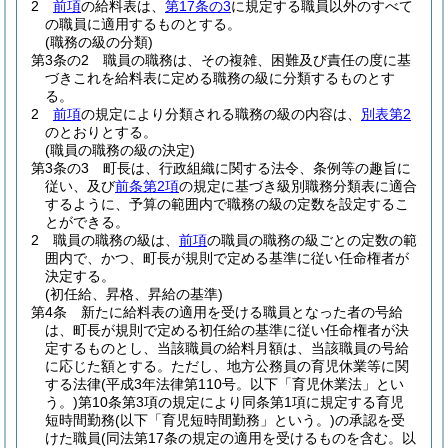
2
前項
の給料表は、
第17条の3
に規定する職員以外のすべて
の職員に適用するものとする。
(職務の級の分類)
第3条の2
職員の職務は、その複雑、困難及び責任の度に基
づきこれを給料表に定める職務の級に分類するものとす
る。
2
前項
の規定により分類される職務の級の内容は、
別表第2
のとおりとする。
(職員の職務の級の決定)
第3条の3
町長は、行政組織に関する法令、条例等の趣旨に
従い、及び
前条第2項
の規定に基づき級別職務分類表に適合
するように、予算の範囲内で職務の級の定数を設定するこ
とができる。
2
職員の職務の級は、
前項
の職員の職務の級ごとの定数の範
囲内で、かつ、町長が規則で定める基準に従い任命権者が
決定する。
(初任給、昇格、昇給の基準)
第4条
新たに給料表の適用を受ける職員となった者の号給
は、町長が規則で定める初任給の基準に従い任命権者が決
定するものとし、当該職員の給料月額は、当該職員の号給
に応じた額とする。
ただし、地方公務員の育児休業等に関
する法律
(平成3年法律第110号。以下「育児休業法」とい
う。)
第10条第3項の規定により同条第1項に規定する育児
短時間勤務
(以下「育児短時間勤務」という。)
の承認を受
けた職員
(同法第17条の規定の適用を受けるものを含む。以