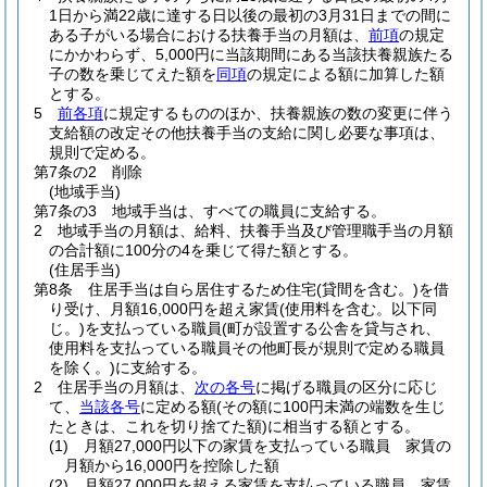
1日から満22歳に達する日以後の最初の3月31日までの間に
ある子がいる場合における扶養手当の月額は、
前項
の規定
にかかわらず、5,000円に当該期間にある当該扶養親族たる
子の数を乗じてえた額を
同項
の規定による額に加算した額
とする。
5
前各項
に規定するもののほか、扶養親族の数の変更に伴う
支給額の改定その他扶養手当の支給に関し必要な事項は、
規則で定める。
第7条の2
削除
(地域手当)
第7条の3
地域手当は、すべての職員に支給する。
2
地域手当の月額は、給料、扶養手当及び管理職手当の月額
の合計額に100分の4を乗じて得た額とする。
(住居手当)
第8条
住居手当は自ら居住するため住宅
(貸間を含む。)
を借
り受け、月額16,000円を超え家賃
(使用料を含む。以下同
じ。)
を支払っている職員
(町が設置する公舎を貸与され、
使用料を支払っている職員その他町長が規則で定める職員
を除く。)
に支給する。
2
住居手当の月額は、
次の各号
に掲げる職員の区分に応じ
て、
当該各号
に定める額
(その額に100円未満の端数を生じ
たときは、これを切り捨てた額)
に相当する額とする。
(1)
月額27,000円以下の家賃を支払っている職員 家賃の
月額から16,000円を控除した額
(2)
月額27,000円を超える家賃を支払っている職員 家賃