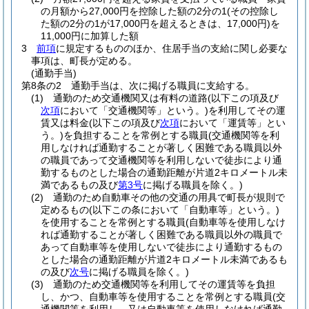
の月額から27,000円を控除した額の2分の1
(その控除し
た額の2分の1が17,000円を超えるときは、17,000円)
を
11,000円に加算した額
3
前項
に規定するもののほか、住居手当の支給に関し必要な
事項は、町長が定める。
(通勤手当)
第8条の2
通勤手当は、次に掲げる職員に支給する。
(1)
通勤のため交通機関又は有料の道路
(以下この項及び
次項
において「交通機関等」という。)
を利用してその運
賃又は料金
(以下この項及び
次項
において「運賃等」とい
う。)
を負担することを常例とする職員
(交通機関等を利
用しなければ通勤することが著しく困難である職員以外
の職員であって交通機関等を利用しないで徒歩により通
勤するものとした場合の通勤距離が片道2キロメートル未
満であるもの及び
第3号
に掲げる職員を除く。)
(2)
通勤のため自動車その他の交通の用具で町長が規則で
定めるもの
(以下この条において「自動車等」という。)
を使用することを常例とする職員
(自動車等を使用しなけ
れば通勤することが著しく困難である職員以外の職員で
あって自動車等を使用しないで徒歩により通勤するもの
とした場合の通勤距離が片道2キロメートル未満であるも
の及び
次号
に掲げる職員を除く。)
(3)
通勤のため交通機関等を利用してその運賃等を負担
し、かつ、自動車等を使用することを常例とする職員
(交