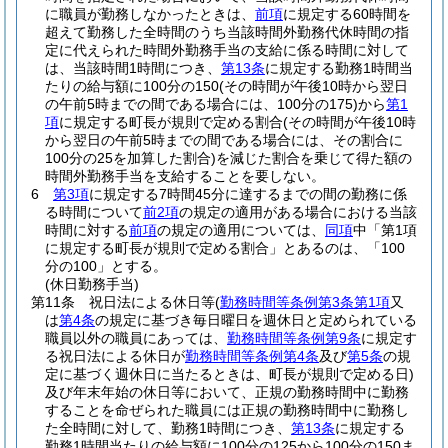
に職員が勤務しなかったときは、
前項
に規定する60時間を
超えて勤務した全時間のうち当該時間外勤務代休時間の指
定に代えられた時間外勤務手当の支給に係る時間に対して
は、当該時間1時間につき、
第13条
に規定する勤務1時間当
たりの給与額に100分の150
(その時間が午後10時から翌日
の午前5時までの間である場合には、100分の175)
から
第1
項
に規定する町長が規則で定める割合
(その時間が午後10時
から翌日の午前5時までの間である場合には、その割合に
100分の25を加算した割合)
を減じた割合を乗じて得た額の
時間外勤務手当を支給することを要しない。
6
第3項
に規定する7時間45分に達するまでの間の勤務に係
る時間について
前2項
の規定の適用がある場合における当該
時間に対する
前項
の規定の適用については、
同項
中「第1項
に規定する町長が規則で定める割合」とあるのは、「100
分の100」とする。
(休日勤務手当)
第11条
祝日法による休日等
(
勤務時間等条例第3条第1項
又
は
第4条
の規定に基づき毎日曜日を週休日と定められている
職員以外の職員にあっては、
勤務時間等条例第9条
に規定す
る祝日法による休日が
勤務時間等条例第4条
及び
第5条
の規
定に基づく週休日に当たるときは、町長が規則で定める日)
及び年末年始の休日等において、正規の勤務時間中に勤務
することを命ぜられた職員には正規の勤務時間中に勤務し
た全時間に対して、勤務1時間につき、
第13条
に規定する
勤務1時間当たりの給与額に100分の125から100分の150ま