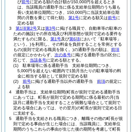
び
前号
に定める額の合計額が150,000円を超えるとき
は、当該職員の通勤手当に係る支給単位期間のうち最も
長い支給単位期間につき、150,000円に当該支給単位期
間の月数を乗じて得た額)
、
第1号
に定める額又は
前号
に
定める額
3
第1項第2号
又は
第3号
に掲げる職員で、自動車等の駐車の
ための施設
(その所在地及び利用形態が規則で定める要件を
満たすものに限る。
第1号
及び
第6項
において「駐車場等」
という。)
を利用し、その料金を負担することを常例とする
もの
(規則で定める職員を除く。)
の通勤手当の額は、
前項
の規定にかかわらず、
次の各号
に掲げる通勤手当の区分に
応じて、
当該各号
に定める額とする。
(1)
駐車場等に係る通勤手当 支給単位期間につき、
5,000円を超えない範囲内で1箇月当たりの駐車場等の料
金に相当する額として規則で定める額
(2)
前号
に掲げる通勤手当以外の通勤手当
前項
の規定に
よる額
4
通勤手当は、支給単位期間
(町長が規則で定める通勤手当
にあっては、町長が規則で定める期間)
に係る最初の月
(当
該月に通勤手当を支給することが困難な場合として規則で
定める場合にあっては、その翌月)
の町長が規則で定める日
に支給する。
5
通勤手当を支給される職員につき、離職その他の町長が規
則で定める事由が生じた場合には、当該職員に、支給単位
期間のうちこれらの事由が生じた後の期間を考慮して町長