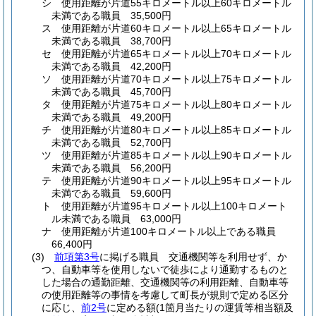
シ
使用距離が片道55キロメートル以上60キロメートル
未満である職員 35,500円
ス
使用距離が片道60キロメートル以上65キロメートル
未満である職員 38,700円
セ
使用距離が片道65キロメートル以上70キロメートル
未満である職員 42,200円
ソ
使用距離が片道70キロメートル以上75キロメートル
未満である職員 45,700円
タ
使用距離が片道75キロメートル以上80キロメートル
未満である職員 49,200円
チ
使用距離が片道80キロメートル以上85キロメートル
未満である職員 52,700円
ツ
使用距離が片道85キロメートル以上90キロメートル
未満である職員 56,200円
テ
使用距離が片道90キロメートル以上95キロメートル
未満である職員 59,600円
ト
使用距離が片道95キロメートル以上100キロメート
ル未満である職員 63,000円
ナ
使用距離が片道100キロメートル以上である職員
66,400円
(3)
前項第3号
に掲げる職員 交通機関等を利用せず、か
つ、自動車等を使用しないで徒歩により通勤するものと
した場合の通勤距離、交通機関等の利用距離、自動車等
の使用距離等の事情を考慮して町長が規則で定める区分
に応じ、
前2号
に定める額
(1箇月当たりの運賃等相当額及