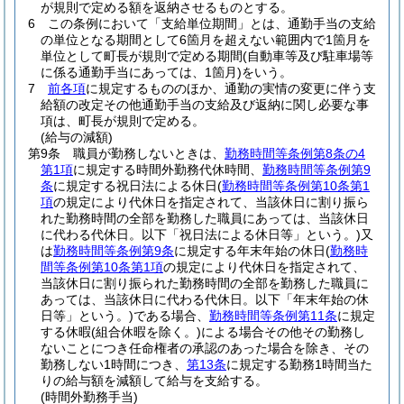
が規則で定める額を返納させるものとする。
6
この条例において「支給単位期間」とは、通勤手当の支給
の単位となる期間として6箇月を超えない範囲内で1箇月を
単位として町長が規則で定める期間
(自動車等及び駐車場等
に係る通勤手当にあっては、1箇月)
をいう。
7
前各項
に規定するもののほか、通勤の実情の変更に伴う支
給額の改定その他通勤手当の支給及び返納に関し必要な事
項は、町長が規則で定める。
(給与の減額)
第9条
職員が勤務しないときは、
勤務時間等条例第8条の4
第1項
に規定する時間外勤務代休時間、
勤務時間等条例第9
条
に規定する祝日法による休日
(
勤務時間等条例第10条第1
項
の規定により代休日を指定されて、当該休日に割り振ら
れた勤務時間の全部を勤務した職員にあっては、当該休日
に代わる代休日。以下「祝日法による休日等」という。)
又
は
勤務時間等条例第9条
に規定する年末年始の休日
(
勤務時
間等条例第10条第1項
の規定により代休日を指定されて、
当該休日に割り振られた勤務時間の全部を勤務した職員に
あっては、当該休日に代わる代休日。以下「年末年始の休
日等」という。)
である場合、
勤務時間等条例第11条
に規定
する休暇
(組合休暇を除く。)
による場合その他その勤務し
ないことにつき任命権者の承認のあった場合を除き、その
勤務しない1時間につき、
第13条
に規定する勤務1時間当た
りの給与額を減額して給与を支給する。
(時間外勤務手当)