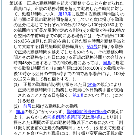
第10条
正規の勤務時間を超えて勤務することを命ぜられた
職員には、正規の勤務時間を超えて勤務した全時間に対し
て、勤務1時間につき、
第13条
に規定する勤務1時間当りの
給与額に正規の勤務時間を超えてしていた次に掲げる勤務
の区分に応じてそれぞれ100分の125から100分の150まで
の範囲内で町長が規則で定める割合
(その勤務が午後10時か
ら翌日の午前5時までの間にある場合には、その割合に100
分の25を加算した割合)
を乗じて得た額を時間外勤務手当と
して支給する
(育児短時間勤務職員が、
第1号
に掲げる勤務
で正規の勤務時間を越えてしたもののうち、その勤務の時
間とその勤務をした日における正規の勤務時間との合計が7
時間45分に達するまでの間の勤務にあっては、
同条
に規定
する勤務1時間当たりの給与額に100分の100
(その勤務が午
後10時から翌日の午前5時までの間である場合には、100分
の125)
を乗じて得た額とする。)
。
(1)
正規の勤務時間が割り振られた日
(
次条
の規定により
正規の勤務時間中に勤務した職員に休日勤務手当が支給
されることとなる日を除く。
第3項
において同じ。)
にお
ける勤務
(2)
前号
に掲げる勤務以外の勤務
2
前項
の規定にかかわらず、
勤務時間等条例第5条
の規定に
より、あらかじめ
同条例第3条第2項
又は
第4条
により割り
振られた1週間の正規の勤務時間
(以下この条において「割
り振り変更前の正規の勤務時間」という。)
を超えて勤務す
ることを命ぜられた職員には、割り振り変更前の正規の勤