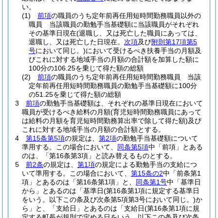
い。
(1)
前項
の職員のうち定年前再任用短時間勤務職員以外の
職員 当該職員の勤勉手当基礎額に当該職員がそれぞれ
その基準日現在
(退職し、又は死亡した職員にあっては、
退職し、又は死亡した日現在。
次項
及び
附則第17項第5
号
において同じ。)
において受けるべき扶養手当の月額及
びこれに対する地域手当の月額の合計額を加算した額に
100分の106.25を乗じて得た額の総額
(2)
前項
の職員のうち定年前再任用短時間勤務職員 当該
定年前再任用短時間勤務職員の勤勉手当基礎額に100分
の51.25を乗じて得た額の総額
3
前項
の勤勉手当基礎額は、それぞれの基準日現在において
職員が受けるべき給料の月額
(育児短時間勤務職員にあって
は給料の月額を育児短時間勤務算出率で除して得た額)
及び
これに対する地域手当の月額の合計額とする。
4
第15条第5項
の規定は、
第2項
の勤勉手当基礎額について
準用する。
この場合において、
同条第5項
中「前項」とある
のは、「第16条第3項」と読み替えるものとする。
5
前2条
の規定は、
第1項
の規定による勤勉手当の支給につ
いて準用する。
この場合において、
第15条の2
中「前条第1
項」とあるのは「第16条第1項」と、
同条第1号
中「基準日
から」とあるのは「基準日
(第16条第1項に規定する基準日
をいう。以下この条及び次条第5項第3号において同じ。)
か
ら」と、「支給日」とあるのは「支給日
(第16条第1項に規
定する町長が規則で定める日をいう。以下この条及び次条