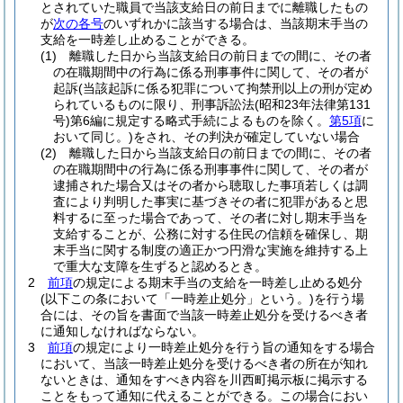
とされていた職員で当該支給日の前日までに離職したもの
が
次の各号
のいずれかに該当する場合は、当該期末手当の
支給を一時差し止めることができる。
(1)
離職した日から当該支給日の前日までの間に、その者
の在職期間中の行為に係る刑事事件に関して、その者が
起訴
(当該起訴に係る犯罪について拘禁刑以上の刑が定め
られているものに限り、刑事訴訟法
(昭和23年法律第131
号)
第6編に規定する略式手続によるものを除く。
第5項
に
おいて同じ。)
をされ、その判決が確定していない場合
(2)
離職した日から当該支給日の前日までの間に、その者
の在職期間中の行為に係る刑事事件に関して、その者が
逮捕された場合又はその者から聴取した事項若しくは調
査により判明した事実に基づきその者に犯罪があると思
料するに至った場合であって、その者に対し期末手当を
支給することが、公務に対する住民の信頼を確保し、期
末手当に関する制度の適正かつ円滑な実施を維持する上
で重大な支障を生ずると認めるとき。
2
前項
の規定による期末手当の支給を一時差し止める処分
(以下この条において「一時差止処分」という。)
を行う場
合には、その旨を書面で当該一時差止処分を受けるべき者
に通知しなければならない。
3
前項
の規定により一時差止処分を行う旨の通知をする場合
において、当該一時差止処分を受けるべき者の所在が知れ
ないときは、通知をすべき内容を川西町掲示板に掲示する
ことをもって通知に代えることができる。
この場合におい