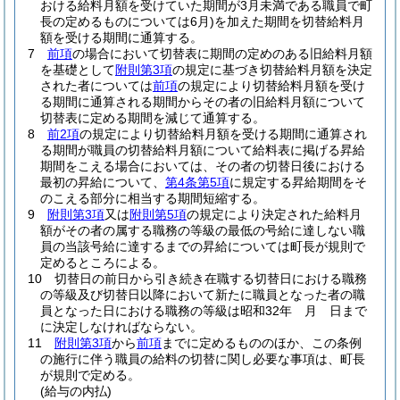
おける給料月額を受けていた期間が3月未満である職員で町
長の定めるものについては6月)
を加えた期間を切替給料月
額を受ける期間に通算する。
7
前項
の場合において切替表に期間の定めのある旧給料月額
を基礎として
附則第3項
の規定に基づき切替給料月額を決定
された者については
前項
の規定により切替給料月額を受け
る期間に通算される期間からその者の旧給料月額について
切替表に定める期間を減じて通算する。
8
前2項
の規定により切替給料月額を受ける期間に通算され
る期間が職員の切替給料月額について給料表に掲げる昇給
期間をこえる場合においては、その者の切替日後における
最初の昇給について、
第4条第5項
に規定する昇給期間をそ
のこえる部分に相当する期間短縮する。
9
附則第3項
又は
附則第5項
の規定により決定された給料月
額がその者の属する職務の等級の最低の号給に達しない職
員の当該号給に達するまでの昇給については町長が規則で
定めるところによる。
10
切替日の前日から引き続き在職する切替日における職務
の等級及び切替日以降において新たに職員となった者の職
員となった日における職務の等級は昭和32年 月 日まで
に決定しなければならない。
11
附則第3項
から
前項
までに定めるもののほか、この条例
の施行に伴う職員の給料の切替に関し必要な事項は、町長
が規則で定める。
(給与の内払)