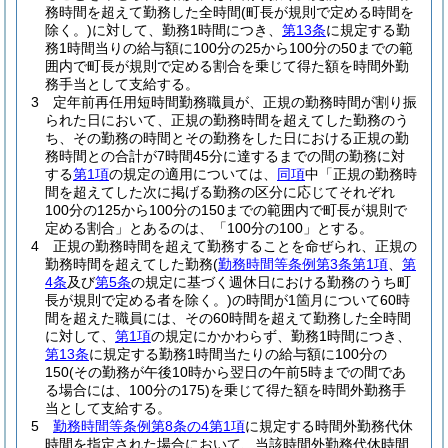
務時間を超えて勤務した全時間
(町長が規則で定める時間を
除く。)
に対して、勤務1時間につき、
第13条
に規定する勤
務1時間当りの給与額に100分の25から100分の50までの範
囲内で町長が規則で定める割合を乗じて得た額を時間外勤
務手当として支給する。
3
定年前再任用短時間勤務職員が、正規の勤務時間が割り振
られた日において、正規の勤務時間を超えてした勤務のう
ち、その勤務の時間とその勤務をした日における正規の勤
務時間との合計が7時間45分に達するまでの間の勤務に対
する
第1項
の規定の適用については、
同項
中「正規の勤務時
間を超えてした次に掲げる勤務の区分に応じてそれぞれ
100分の125から100分の150までの範囲内で町長が規則で
定める割合」とあるのは、「100分の100」とする。
4
正規の勤務時間を超えて勤務することを命ぜられ、正規の
勤務時間を超えてした勤務
(
勤務時間等条例第3条第1項
、
第
4条
及び
第5条
の規定に基づく週休日における勤務のうち町
長が規則で定める者を除く。)
の時間が1箇月について60時
間を超えた職員には、その60時間を超えて勤務した全時間
に対して、
第1項
の規定にかかわらず、勤務1時間につき、
第13条
に規定する勤務1時間当たりの給与額に100分の
150
(その勤務が午後10時から翌日の午前5時までの間であ
る場合には、100分の175)
を乗じて得た額を時間外勤務手
当として支給する。
5
勤務時間等条例第8条の4第1項
に規定する時間外勤務代休
時間を指定された場合において、当該時間外勤務代休時間