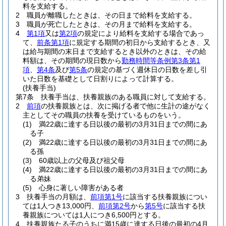
料を支給する。
2
職員が離職したときは、その日まで給料を支給する。
3
職員が死亡したときは、その月まで給料を支給する。
4
第1項
又は
第2項
の規定により給料を支給する場合であっ
て、
前条第1項
に規定する期間の初日から支給するとき、又
は給与期間の末日まで支給するとき以外のときは、その給
料額は、その期間の現日数から
勤務時間等条例第3条第1
項
、
第4条
及び
第5条
の規定の基づく週休日の日数を差し引
いた日数を基礎として日割りによって計算する。
(扶養手当)
第7条
扶養手当は、扶養親族のある職員に対して支給する。
2
前項
の扶養親族とは、次に掲げる者で他に生計の途がなく
主としてその職員の扶養を受けているものをいう。
(1)
満22歳に達する日以後の最初の3月31日までの間にあ
る子
(2)
満22歳に達する日以後の最初の3月31日までの間にあ
る孫
(3)
60歳以上の父母及び祖父母
(4)
満22歳に達する日以後の最初の3月31日までの間にあ
る弟妹
(5)
心身に著しい障害がある者
3
扶養手当の月額は、
前項第1号
に該当する扶養親族につい
ては1人つき13,000円、
前項第2号
から
第5号
に該当する扶
養親族については1人につき6,500円とする。
4
扶養親族たる子のうちに満15歳に達する日後の最初の4月