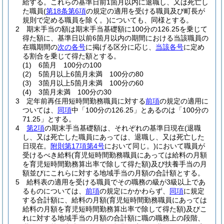
給する。
これらの基準日前1箇月以内に退職し、又は死亡し
た職員
(
第18条第6項
の規定の適用を受ける職員及び町長が
規則で定める職員を除く。)
についても、同様とする。
2
期末手当の額は期末手当基礎額に100分の126.25を乗じて
得た額に、基準日以前6箇月以内の期間における当該職員の
在職期間の
次の各号
に掲げる区分に応じ、
当該各号
に定め
る割合を乗じて得た額とする。
(1)
6箇月 100分の100
(2)
5箇月以上6箇月未満 100分の80
(3)
3箇月以上5箇月未満 100分の60
(4)
3箇月未満 100分の30
3
定年前再任用短時間勤務職員に対する
前項
の規定の適用に
ついては、
同項
中「100分の126.25」とあるのは「100分の
71.25」とする。
4
第2項
の期末手当基礎額は、それぞれの基準日現在
(退職
し、又は死亡した職員にあっては、退職し、又は死亡した
日現在。
附則第17項第4号
において同じ。)
において職員が
受けるべき給料
(育児短時間勤務職員にあっては給料の月額
を育児短時間勤務算出率で除して得た額)
及び扶養手当の月
額並びにこれらに対する地域手当の月額の合計額とする。
5
給料表の適用を受ける職員でその職務の級が3級以上であ
るものについては、
前項
の規定にかかわらず、
同項
に規定
する合計額に、給料の月額
(育児短時間勤務職員にあっては
給料の月額を育児短時間勤務算出率で除して得た額)
及びこ
れに対する地域手当の月額の合計額に職の職務上の段階、