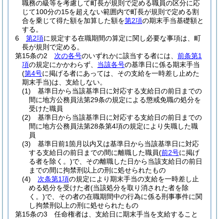
職務の級等を考慮して町長が規則で定める職員の区分に応
じて100分の15を超えない範囲内で町長が規則で定める割
合を乗じて得た額を加算した額を
第2項
の期末手当基礎額と
する。
6
第2項
に規定する在職期間の算定に関し必要な事項は、町
長が規則で定める。
第15条の2
次の各号
のいずれかに該当する者には、
前条第1
項
の規定にかかわらず、
当該各号
の基準日に係る期末手当
(
第4号
に掲げる者にあっては、その支給を一時差し止めた
期末手当)
は、支給しない。
(1)
基準日から当該基準日に対応する支給日の前日までの
間に地方公務員法第29条の規定による懲戒免職の処分を
受けた職員
(2)
基準日から当該基準日に対応する支給日の前日までの
間に地方公務員法第28条第4項の規定により失職した職
員
(3)
基準日前1箇月以内又は基準日から当該基準日に対応
する支給日の前日までの間に離職した職員
(
前2号
に掲げ
る者を除く。)
で、その離職した日から当該支給日の前日
までの間に拘禁刑以上の刑に処せられたもの
(4)
次条第1項
の規定により期末手当の支給を一時差し止
める処分を受けた者
(当該処分を取り消された者を除
く。)
で、その者の在職期間中の行為に係る刑事事件に関
し拘禁刑以上の刑に処せられたもの
第15条の3
任命権者は、支給日に期末手当を支給すること