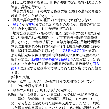
月1日以後在職する者は、町長が規則で定める特別の場合を
除き、昇給を行わない。
6
職員の昇給は、その属する職務の級における最高の号給を
超えて行うことができない。
7
職員の昇給は予算の範囲内で行わなければならない。
8
第3項
から
前項
までに規定するもののほか、職員の昇給に
関し必要な事項は、町長が規則で定める。
9
地方公務員法第22条の4第1項又は第22条の5第1項の規定
により採用された職員
(以下「定年前再任用短時間勤務職
員」という。)
の給料月額は、当該定年前再任用短時間勤務
職員に適用される給料表の定年前再任用短時間勤務職員の
項に掲げる基準給料月額のうち、
第3条の3第2項
の規定に
より当該定年前再任用短時間勤務職員の属する職務の級に
応じた額に、
勤務時間等条例第2条第3項
の規定により定め
られた当該定年前再任用短時間勤務職員の勤務時間を
同条
第1項
に規定する勤務時間で除して得た数を乗じて得た額と
する。
(給料の支給)
第5条
給料は、月の1日から末日までの期間について月1
回、その全額を支給する。
2
給料の支給日は、町長が規則で定める。
第6条
新たに職員となった者には、その日から給料を支給
し、昇給、降給等により給料額に異動を生じた者には、そ
の日から新たに定められた給料を支給する。
ただし、離職
した職員が即日職員になったときは、その日の翌日から給