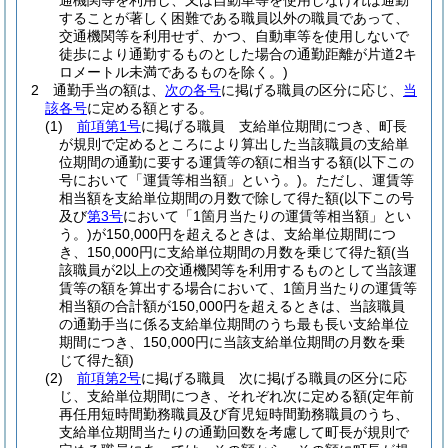
通機関等を利用し、又は自動車等を使用しなければ通勤
することが著しく困難である職員以外の職員であって、
交通機関等を利用せず、かつ、自動車等を使用しないで
徒歩により通勤するものとした場合の通勤距離が片道2キ
ロメートル未満であるものを除く。)
2
通勤手当の額は、
次の各号
に掲げる職員の区分に応じ、
当
該各号
に定める額とする。
(1)
前項第1号
に掲げる職員 支給単位期間につき、町長
が規則で定めるところにより算出した当該職員の支給単
位期間の通勤に要する運賃等の額に相当する額
(以下この
号において「運賃等相当額」という。)
。
ただし、運賃等
相当額を支給単位期間の月数で除して得た額
(以下この号
及び
第3号
において「1箇月当たりの運賃等相当額」とい
う。)
が150,000円を超えるときは、支給単位期間につ
き、150,000円に支給単位期間の月数を乗じて得た額
(当
該職員が2以上の交通機関等を利用するものとして当該運
賃等の額を算出する場合において、1箇月当たりの運賃等
相当額の合計額が150,000円を超えるときは、当該職員
の通勤手当に係る支給単位期間のうち最も長い支給単位
期間につき、150,000円に当該支給単位期間の月数を乗
じて得た額)
(2)
前項第2号
に掲げる職員 次に掲げる職員の区分に応
じ、支給単位期間につき、それぞれ次に定める額
(定年前
再任用短時間勤務職員及び育児短時間勤務職員のうち、
支給単位期間当たりの通勤回数を考慮して町長が規則で