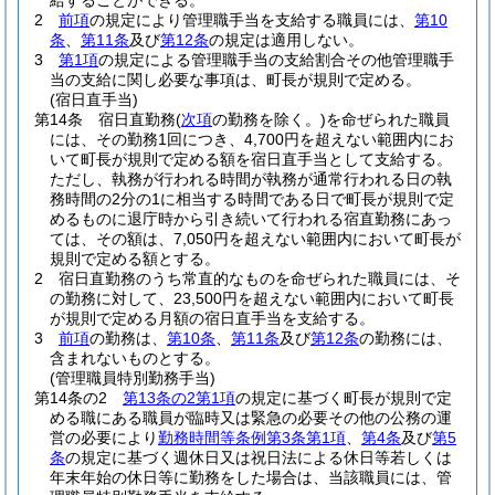
給することができる。
2
前項
の規定により管理職手当を支給する職員には、
第10
条
、
第11条
及び
第12条
の規定は適用しない。
3
第1項
の規定による管理職手当の支給割合その他管理職手
当の支給に関し必要な事項は、町長が規則で定める。
(宿日直手当)
第14条
宿日直勤務
(
次項
の勤務を除く。)
を命ぜられた職員
には、その勤務1回につき、4,700円を超えない範囲内にお
いて町長が規則で定める額を宿日直手当として支給する。
ただし、執務が行われる時間が執務が通常行われる日の執
務時間の2分の1に相当する時間である日で町長が規則で定
めるものに退庁時から引き続いて行われる宿直勤務にあっ
ては、その額は、7,050円を超えない範囲内において町長が
規則で定める額とする。
2
宿日直勤務のうち常直的なものを命ぜられた職員には、そ
の勤務に対して、23,500円を超えない範囲内において町長
が規則で定める月額の宿日直手当を支給する。
3
前項
の勤務は、
第10条
、
第11条
及び
第12条
の勤務には、
含まれないものとする。
(管理職員特別勤務手当)
第14条の2
第13条の2第1項
の規定に基づく町長が規則で定
める職にある職員が臨時又は緊急の必要その他の公務の運
営の必要により
勤務時間等条例第3条第1項
、
第4条
及び
第5
条
の規定に基づく週休日又は祝日法による休日等若しくは
年末年始の休日等に勤務をした場合は、当該職員には、管