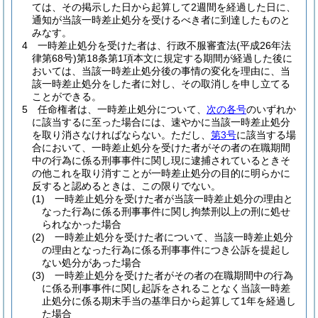
ては、その掲示した日から起算して2週間を経過した日に、
通知が当該一時差止処分を受けるべき者に到達したものと
みなす。
4
一時差止処分を受けた者は、行政不服審査法
(平成26年法
律第68号)
第18条第1項本文に規定する期間が経過した後に
おいては、当該一時差止処分後の事情の変化を理由に、当
該一時差止処分をした者に対し、その取消しを申し立てる
ことができる。
5
任命権者は、一時差止処分について、
次の各号
のいずれか
に該当するに至った場合には、速やかに当該一時差止処分
を取り消さなければならない。
ただし、
第3号
に該当する場
合において、一時差止処分を受けた者がその者の在職期間
中の行為に係る刑事事件に関し現に逮捕されているときそ
の他これを取り消すことが一時差止処分の目的に明らかに
反すると認めるときは、この限りでない。
(1)
一時差止処分を受けた者が当該一時差止処分の理由と
なった行為に係る刑事事件に関し拘禁刑以上の刑に処せ
られなかった場合
(2)
一時差止処分を受けた者について、当該一時差止処分
の理由となった行為に係る刑事事件につき公訴を提起し
ない処分があった場合
(3)
一時差止処分を受けた者がその者の在職期間中の行為
に係る刑事事件に関し起訴をされることなく当該一時差
止処分に係る期末手当の基準日から起算して1年を経過し
た場合