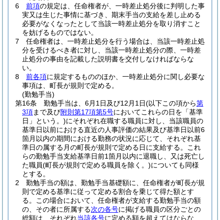
6
前項
の規定は、任命権者が、一時差止処分後に判明した事
実又は生じた事情に基づき、期末手当の支給を差し止める
必要がなくなったとして当該一時差止処分を取り消すこと
を妨げるものではない。
7
任命権者は、一時差止処分を行う場合は、当該一時差止処
分を受けるべき者に対し、当該一時差止処分の際、一時差
止処分の事由を記載した説明書を交付しなければならな
い。
8
前各項
に規定するもののほか、一時差止処分に関し必要な
事項は、町長が規則で定める。
(勤勉手当)
第16条
勤勉手当は、6月1日及び12月1日
(以下この項から
第
3項
まで及び
附則第17項第5号
においてこれらの日を「基準
日」という。)
にそれぞれ在職する職員に対し、当該職員の
基準日以前における直近の人事評価の結果及び基準日以前6
箇月以内の期間における勤務の状況に応じて、それぞれ基
準日の属する月の町長が規則で定める日に支給する。
これ
らの勤勉手当支給基準日前1箇月以内に退職し、又は死亡し
た職員
(町長が規則で定める職員を除く。)
についても同様
とする。
2
勤勉手当の額は、勤勉手当基礎額に、任命権者が町長が規
則で定める基準に従って定める割合を乗じて得た額とす
る。
この場合において、任命権者が支給する勤勉手当の額
の、その者に所属する
次の各号
に掲げる職員の区分ごとの
総額は、それぞれ
当該各号
に定める額を超えてはならな