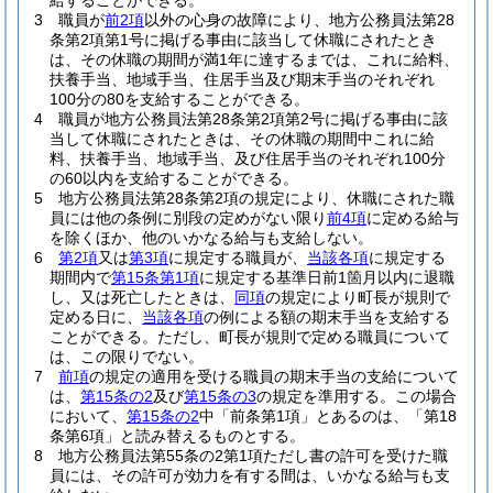
給することができる。
3
職員が
前2項
以外の心身の故障により、地方公務員法第28
条第2項第1号に掲げる事由に該当して休職にされたとき
は、その休職の期間が満1年に達するまでは、これに給料、
扶養手当、地域手当、住居手当及び期末手当のそれぞれ
100分の80を支給することができる。
4
職員が地方公務員法第28条第2項第2号に掲げる事由に該
当して休職にされたときは、その休職の期間中これに給
料、扶養手当、地域手当、及び住居手当のそれぞれ100分
の60以内を支給することができる。
5
地方公務員法第28条第2項の規定により、休職にされた職
員には他の条例に別段の定めがない限り
前4項
に定める給与
を除くほか、他のいかなる給与も支給しない。
6
第2項
又は
第3項
に規定する職員が、
当該各項
に規定する
期間内で
第15条第1項
に規定する基準日前1箇月以内に退職
し、又は死亡したときは、
同項
の規定により町長が規則で
定める日に、
当該各項
の例による額の期末手当を支給する
ことができる。
ただし、町長が規則で定める職員について
は、この限りでない。
7
前項
の規定の適用を受ける職員の期末手当の支給について
は、
第15条の2
及び
第15条の3
の規定を準用する。
この場合
において、
第15条の2
中「前条第1項」とあるのは、「第18
条第6項」と読み替えるものとする。
8
地方公務員法第55条の2第1項ただし書の許可を受けた職
員には、その許可が効力を有する間は、いかなる給与も支