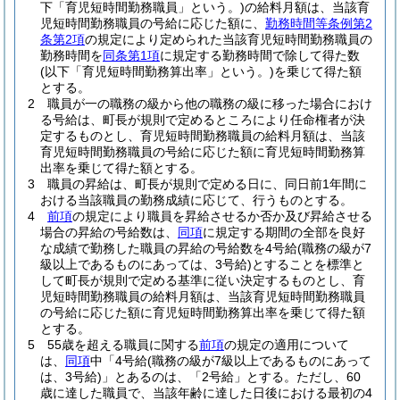
下「育児短時間勤務職員」という。)
の給料月額は、当該育
児短時間勤務職員の号給に応じた額に、
勤務時間等条例第2
条第2項
の規定により定められた当該育児短時間勤務職員の
勤務時間を
同条第1項
に規定する勤務時間で除して得た数
(以下「育児短時間勤務算出率」という。)
を乗じて得た額
とする。
2
職員が一の職務の級から他の職務の級に移った場合におけ
る号給は、町長が規則で定めるところにより任命権者が決
定するものとし、育児短時間勤務職員の給料月額は、当該
育児短時間勤務職員の号給に応じた額に育児短時間勤務算
出率を乗じて得た額とする。
3
職員の昇給は、町長が規則で定める日に、同日前1年間に
おける当該職員の勤務成績に応じて、行うものとする。
4
前項
の規定により職員を昇給させるか否か及び昇給させる
場合の昇給の号給数は、
同項
に規定する期間の全部を良好
な成績で勤務した職員の昇給の号給数を4号給
(職務の級が7
級以上であるものにあっては、3号給)
とすることを標準と
して町長が規則で定める基準に従い決定するものとし、育
児短時間勤務職員の給料月額は、当該育児短時間勤務職員
の号給に応じた額に育児短時間勤務算出率を乗じて得た額
とする。
5
55歳を超える職員に関する
前項
の規定の適用について
は、
同項
中「4号給
(職務の級が7級以上であるものにあって
は、3号給)
」とあるのは、「2号給」とする。
ただし、60
歳に達した職員で、当該年齢に達した日後における最初の4