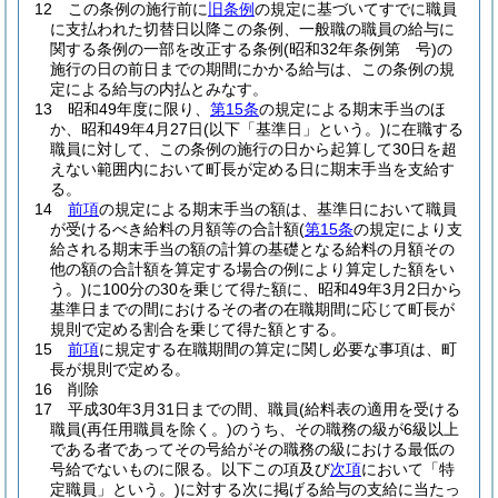
12
この条例の施行前に
旧条例
の規定に基づいてすでに職員
に支払われた切替日以降この条例、一般職の職員の給与に
関する条例の一部を改正する条例
(昭和32年条例第 号)
の
施行の日の前日までの期間にかかる給与は、この条例の規
定による給与の内払とみなす。
13
昭和49年度に限り、
第15条
の規定による期末手当のほ
か、昭和49年4月27日
(以下「基準日」という。)
に在職する
職員に対して、この条例の施行の日から起算して30日を超
えない範囲内において町長が定める日に期末手当を支給す
る。
14
前項
の規定による期末手当の額は、基準日において職員
が受けるべき給料の月額等の合計額
(
第15条
の規定により支
給される期末手当の額の計算の基礎となる給料の月額その
他の額の合計額を算定する場合の例により算定した額をい
う。)
に100分の30を乗じて得た額に、昭和49年3月2日から
基準日までの間におけるその者の在職期間に応じて町長が
規則で定める割合を乗じて得た額とする。
15
前項
に規定する在職期間の算定に関し必要な事項は、町
長が規則で定める。
16
削除
17
平成30年3月31日までの間、職員
(給料表の適用を受ける
職員
(再任用職員を除く。)
のうち、その職務の級が6級以上
である者であってその号給がその職務の級における最低の
号給でないものに限る。以下この項及び
次項
において「特
定職員」という。)
に対する次に掲げる給与の支給に当たっ