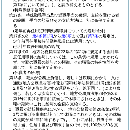
第1項において同じ。)
」と読み替えるものとする。
(特殊勤務手当等)
第17条
特殊勤務手当及び退職手当の種類、支給を受ける者
の範囲、手当の額及びその支給方法は、別に条例で定め
る。
(定年前再任用短時間勤務職員についての適用除外)
第17条の2
第4条第1項
から
第8項
まで及び
第7条
の規定は、
定年前再任用短時間勤務職員には適用しない。
(会計年度任用職員の給与)
第17条の3
地方公務員法第22条の2第1項に規定する会計年
度任用職員の給与については、この条例の規定にかかわら
ず、常勤の職員の給与との権衡、その職務の特殊性等を考
慮して、別に条例で定める。
(休職者の給与)
第18条
職員が公務上負傷し、若しくは疾病にかかり、又は
通勤
(地方公務員災害補償法
(昭和42年法律第121号)
第2条第
2項及び第3項に規定する通勤をいう。以下同じ。)
により負
傷し、若しくは疾病にかかり、地方公務員法第28条第2項
第1号に掲げる事由に該当して休職にされたときは、その休
職の期間中これに給与の全額を支給する。
2
職員が結核性疾患にかかり、地方公務員法第28条第2項第
1号に掲げる事由に該当して休職にされたときは、その休職
の期間が満2年に達するまでは、これに給料、扶養手当、地
域手当、住居手当及び期末手当のそれぞれ100分の80を支