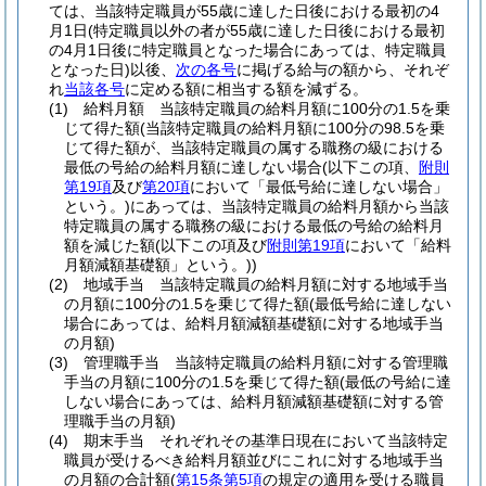
ては、当該特定職員が55歳に達した日後における最初の4
月1日
(特定職員以外の者が55歳に達した日後における最初
の4月1日後に特定職員となった場合にあっては、特定職員
となった日)
以後、
次の各号
に掲げる給与の額から、それぞ
れ
当該各号
に定める額に相当する額を減ずる。
(1)
給料月額 当該特定職員の給料月額に100分の1.5を乗
じて得た額
(当該特定職員の給料月額に100分の98.5を乗
じて得た額が、当該特定職員の属する職務の級における
最低の号給の給料月額に達しない場合
(以下この項、
附則
第19項
及び
第20項
において「最低号給に達しない場合」
という。)
にあっては、当該特定職員の給料月額から当該
特定職員の属する職務の級における最低の号給の給料月
額を減じた額
(以下この項及び
附則第19項
において「給料
月額減額基礎額」という。)
)
(2)
地域手当 当該特定職員の給料月額に対する地域手当
の月額に100分の1.5を乗じて得た額
(最低号給に達しない
場合にあっては、給料月額減額基礎額に対する地域手当
の月額)
(3)
管理職手当 当該特定職員の給料月額に対する管理職
手当の月額に100分の1.5を乗じて得た額
(最低の号給に達
しない場合にあっては、給料月額減額基礎額に対する管
理職手当の月額)
(4)
期末手当 それぞれその基準日現在において当該特定
職員が受けるべき給料月額並びにこれに対する地域手当
の月額の合計額
(
第15条第5項
の規定の適用を受ける職員