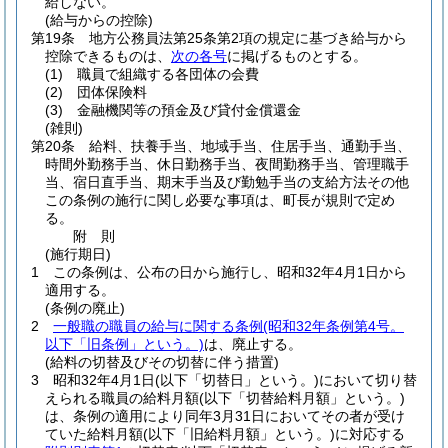
給しない。
(給与からの控除)
第19条
地方公務員法第25条第2項の規定に基づき給与から
控除できるものは、
次の各号
に掲げるものとする。
(1)
職員で組織する各団体の会費
(2)
団体保険料
(3)
金融機関等の預金及び貸付金償還金
(雑則)
第20条
給料、扶養手当、地域手当、住居手当、通勤手当、
時間外勤務手当、休日勤務手当、夜間勤務手当、管理職手
当、宿日直手当、期末手当及び勤勉手当の支給方法その他
この条例の施行に関し必要な事項は、町長が規則で定め
る。
附
則
(施行期日)
1
この条例は、公布の日から施行し、昭和32年4月1日から
適用する。
(条例の廃止)
2
一般職の職員の給与に関する条例
(昭和32年条例第4号。
以下「旧条例」という。)
は、廃止する。
(給料の切替及びその切替に伴う措置)
3
昭和32年4月1日
(以下「切替日」という。)
において切り替
えられる職員の給料月額
(以下「切替給料月額」という。)
は、条例の適用により同年3月31日においてその者が受け
ていた給料月額
(以下「旧給料月額」という。)
に対応する