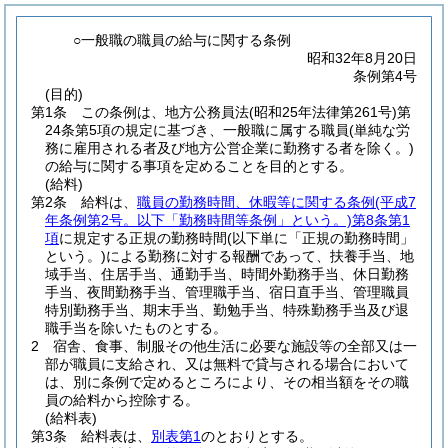
○一般職の職員の給与に関する条例
昭和32年8月20日
条例第4号
(目的)
第1条
この条例は、地方公務員法
(昭和25年法律第261号)
第
24条第5項の規定に基づき、一般職に属する職員
(単純な労
務に雇用される者及び地方公営企業に勤務する者を除く。)
の給与に関する事項を定めることを目的とする。
(給料)
第2条
給料は、
職員の勤務時間、休暇等に関する条例
(平成7
年条例第2号。以下「勤務時間等条例」という。)
第8条第1
項
に規定する正規の勤務時間
(以下単に「正規の勤務時間」
という。)
による勤務に対する報酬であって、扶養手当、地
域手当、住居手当、通勤手当、時間外勤務手当、休日勤務
手当、夜間勤務手当、管理職手当、宿日直手当、管理職員
特別勤務手当、期末手当、勤勉手当、特殊勤務手当及び退
職手当を除いたものとする。
2
宿舎、食事、制服その他生活に必要な施設等の全部又は一
部が職員に支給され、又は無料で貸与される場合において
は、別に条例で定めるところにより、その相当額をその職
員の給料から控除する。
(給料表)
第3条
給料表は、
別表第1
のとおりとする。