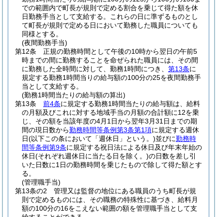
での範囲内で町長が規則で定める割合を乗じて得た額を休
日勤務手当として支給する。
これらの日に準ずるものとし
て町長が規則で定める日において勤務した職員についても
同様とする。
(夜間勤務手当)
第12条
正規の勤務時間として午後の10時から翌日の午前5
時までの間に勤務することを命ぜられた職員には、その間
に勤務した全時間に対して、勤務1時間につき、
第13条
に
規定する勤務1時間当りの給与額の100分の25を夜間勤務手
当として支給する。
(勤務1時間当たりの給与額の算出)
第13条
前4条
に規定する勤務1時間当たりの給与額は、給料
の月額及びこれに対する地域手当の月額の合計額に12を乗
じ、その額を当該年度の4月1日から翌年3月31日までの期
間の現日数から
勤務時間等条例第3条第1項
に規定する週休
日
(以下この条において「週休日」という。)
並びに
勤務時
間等条例第9条
に規定する祝日法による休日及び年末年始の
休日
(それぞれ週休日に当たる日を除く。)
の日数を差し引
いた日数に1日の勤務時間を乗じたもので除して得た額とす
る。
(管理職手当)
第13条の2
管理又は監督の地位にある職員のうち町長が規
則で定めるものには、その職務の特殊性に基づき、給料月
額の100分の16をこえない範囲の額を管理職手当として支