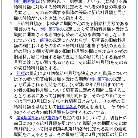
附則別表第1
の切替表
(以下「切替表」という。)
に掲げる新
給料月額に対応する給料表に定めるその者の職務の等級の
号給とし、その者の属する職務の等級に新給料月額と同じ
額の号給がないときはその額とする。
4
旧給料月額が、切替表に期間の定のある旧給料月額である
職員のうち、
附則第6項
の規定により切替給料月額を受ける
期間に通算される期間が切替表に定める期間に達しない者
については、
前項
の規定にかかわらず、切替表の旧給料月
額の欄におけるその者の旧給料月額に相当する額の直近上
位の額
(その額が切替表の旧給料月額の欄におけるその者の
旧給料月額に相当する額の直近下位の額に対応する新給料
月額に達しない額であるときは、その新給料月額)
をその者
の切替給料月額とする。
5
前項
の規定により切替給料月額を決定された職員について
はその者の切替給料月額を受ける期間
(
附則第6項
の規定に
より通算される期間を含む。)
が昭和32年7月1日までにそ
の者の旧給料月額について切替表に定める期間に達するこ
ととなる者にあっては同年同月同日を、その他の者にあっ
ては同年10月1日をそれぞれ切替日とみなし、その者の旧
給料月額を基礎として
附則第3項
の規定を適用し、その日に
おけるその者の給料月額を決定するものとする。
6
第4条第5項
及び
第7項
の規定の適用については、切替日の
前日における給料月額を受けていた期間
(その期間がその給
料月額について旧条例第4条第1項各号に定める期間の最短
期間をこえるときは、その最短期間)
に3月
(切替日の前日に