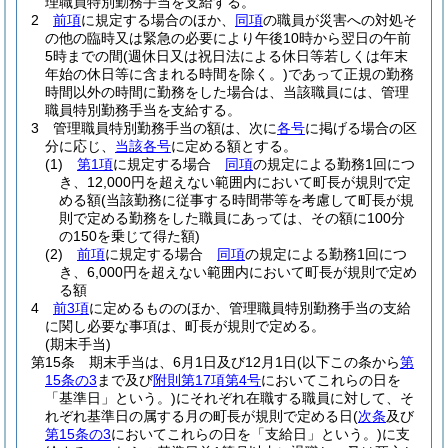
理職員特別勤務手当を支給する。
2
前項
に規定する場合のほか、
同項
の職員が災害への対処そ
の他の臨時又は緊急の必要により午後10時から翌日の午前
5時までの間
(週休日又は祝日法による休日等若しくは年末
年始の休日等に含まれる時間を除く。)
であって正規の勤務
時間以外の時間に勤務をした場合は、当該職員には、管理
職員特別勤務手当を支給する。
3
管理職員特別勤務手当の額は、次に
各号
に掲げる場合の区
分に応じ、
当該各号
に定める額とする。
(1)
第1項
に規定する場合
同項
の規定による勤務1回につ
き、12,000円を超えない範囲内において町長が規則で定
める額
(当該勤務に従事する時間帯等を考慮して町長が規
則で定める勤務をした職員にあっては、その額に100分
の150を乗じて得た額)
(2)
前項
に規定する場合
同項
の規定による勤務1回につ
き、6,000円を超えない範囲内において町長が規則で定め
る額
4
前3項
に定めるもののほか、管理職員特別勤務手当の支給
に関し必要な事項は、町長が規則で定める。
(期末手当)
第15条
期末手当は、6月1日及び12月1日
(以下この条から
第
15条の3
まで及び
附則第17項第4号
においてこれらの日を
「基準日」という。)
にそれぞれ在職する職員に対して、そ
れぞれ基準日の属する月の町長が規則で定める日
(
次条
及び
第15条の3
においてこれらの日を「支給日」という。)
に支