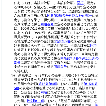
にあっては、当該合計額に、当該合計額に
同項
に規定す
る100分の15を超えない範囲内で町長が規則で定める割
合を乗じて得た額を加算した額)
に、当該特定職員に支給
される期末手当に係る
同条第2項各号列記以外の部分
に規
定する割合を乗じて得た額に、当該特定職員に支給され
る期末手当に係る
同項各号
に定める割合を乗じて得た額
に、100分の1.5を乗じて得た額
(最低号給に達しない場合
にあっては、それぞれその基準日現在において当該特定
職員が受けるべき給料月額減額基礎額並びにこれに対す
る地域手当の月額の合計額
(
同条第5項
の規定の適用を受
ける職員にあっては、当該合計額に、当該合計額に
同項
に規定する100分の15を超えない範囲内で町長が規則で
定める割合を乗じて得た額を加算した額)
に、当該特定職
員に支給される期末手当に係る
同条第2項各号列記以外の
部分
に規定する割合を乗じて得た額に、当該特定職員に
支給される期末手当に係る
同項各号
に定める割合を乗じ
て得た額)
(5)
勤勉手当 それぞれその基準日現在において当該特定
職員が受けるべき給料月額並びにこれに対する地域手当
の月額の合計額
(
第16条第4項
において準用する
第15条第
5項
の規定の適用を受ける職員にあっては、当該合計額
に、当該合計額に
同項
に規定する100分の15を超えない
範囲内で町長が規則で定める割合を乗じて得た額を加算
した額。
附則第11項
において「勤勉手当減額対象額」と
いう。)
に、当該特定職員に支給される勤勉手当に係る
第