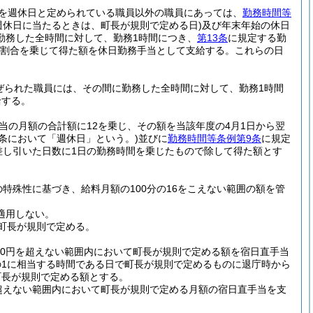
を週休日と定められている職員以外の職員にあっては、
勤務時間等
週休日に当たるときは、町長が規則で定める日)
及び年末年始の休日
勤務した全時間に対して、勤務1時間につき、
第13条
に規定する勤
定める割合を乗じて得た額を休日勤務手当として支給する。
これらの日
ぜられた職員には、その間に勤務した全時間に対して、勤務1時間
給する。
当の月額の合計額に12を乗じ、その額を当該年度の4月1日から翌
の条において「週休日」という。)
並びに
勤務時間等条例第9条
に規定
差し引いた日数に1日の勤務時間を乗じたもので除して得た額とす
特殊性に基づき、給料月額の100分の16をこえない範囲の額を管
適用しない。
町長が規則で定める。
700円を超えない範囲内において町長が規則で定める額を宿日直手当
の1に相当する時間である日で町長が規則で定めるものに退庁時から
町長が規則で定める額とする。
を超えない範囲内において町長が規則で定める月額の宿日直手当を支