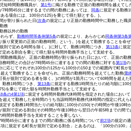
育児短時間勤務職員が、
第1号
に掲げる勤務で正規の勤務時間を越えてし
が7時間45分に達するまでの間の勤務にあっては、
同条
に規定する勤務1
ある場合には、100分の125)
を乗じて得た額とする。)
。
間が割り振られた日
(
次条
の規定により正規の勤務時間中に勤務した職
勤務
勤務以外の勤務
かわらず、
勤務時間等条例第5条
の規定により、あらかじめ
同条例第3条
り振り変更前の正規の勤務時間」という。)
を超えて勤務することを命ぜ
が規則で定める時間を除く。)
に対して、勤務1時間につき、
第13条
に規定
で定める割合を乗じて得た額を時間外勤務手当として支給する。
時間勤務職員が、正規の勤務時間が割り振られた日において、正規の勤
勤務時間との合計が7時間45分に達するまでの間の勤務に対する
第1項
の
に応じてそれぞれ100分の125から100分の150までの範囲内で町長が
を超えて勤務することを命ぜられ、正規の勤務時間を超えてした勤務
(
勤
町長が規則で定める者を除く。)
の時間が1箇月について60時間を超え
、勤務1時間につき、
第13条
に規定する勤務1時間当たりの給与額に100分
5)
を乗じて得た額を時間外勤務手当として支給する。
8条の4第1項
に規定する時間外勤務代休時間を指定された場合において
間を超えて勤務した全時間のうち当該時間外勤務代休時間の指定に代えら
規定する勤務1時間当たりの給与額に100分の150
(その時間が午後10時
が規則で定める割合
(その時間が午後10時から翌日の午前5時までの間で
の時間外勤務手当を支給することを要しない。
7時間45分に達するまでの間の勤務に係る時間について
前2項
の規定の適
1項に規定する町長が規則で定める割合」とあるのは、「100分の100」