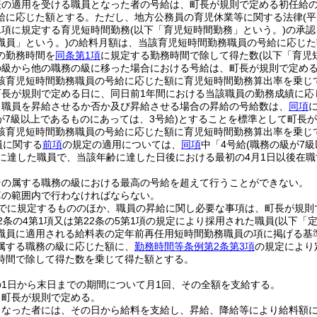
表の適用を受ける職員となった者の号給は、町長が規則で定める初任給
給に応じた額とする。
ただし、地方公務員の育児休業等に関する法律
(
1項に規定する育児短時間勤務
(以下「育児短時間勤務」という。)
の承認
職員」という。)
の給料月額は、当該育児短時間勤務職員の号給に応じた
の勤務時間を
同条第1項
に規定する勤務時間で除して得た数
(以下「育児
の級から他の職務の級に移った場合における号給は、町長が規則で定め
該育児短時間勤務職員の号給に応じた額に育児短時間勤務算出率を乗じ
町長が規則で定める日に、同日前1年間における当該職員の勤務成績に応
り職員を昇給させるか否か及び昇給させる場合の昇給の号給数は、
同項
が7級以上であるものにあっては、3号給)
とすることを標準として町長が
該育児短時間勤務職員の号給に応じた額に育児短時間勤務算出率を乗じ
員に関する
前項
の規定の適用については、
同項
中「4号給
(職務の級が7
歳に達した職員で、当該年齢に達した日後における最初の4月1日以後在
その属する職務の級における最高の号給を超えて行うことができない。
算の範囲内で行わなければならない。
でに規定するもののほか、職員の昇給に関し必要な事項は、町長が規則
2条の4第1項又は第22条の5第1項の規定により採用された職員
(以下「
職員に適用される給料表の定年前再任用短時間勤務職員の項に掲げる基
属する職務の級に応じた額に、
勤務時間等条例第2条第3項
の規定により
時間で除して得た数を乗じて得た額とする。
1日から末日までの期間について月1回、その全額を支給する。
、町長が規則で定める。
となった者には、その日から給料を支給し、昇給、降給等により給料額