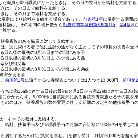
した職員が即日職員になったときは、その日の翌日から給料を支給する
ときは、その日まで給料を支給する。
ときは、その月まで給料を支給する。
の規定により給料を支給する場合であって、
前条第1項
に規定する期間の
給料額は、その期間の現日数から
勤務時間等条例第3条第1項
、
第4条
及
計算する。
、扶養親族のある職員に対して支給する。
とは、次に掲げる者で他に生計の途がなく主としてその職員の扶養を受
する日以後の最初の3月31日までの間にある子
する日以後の最初の3月31日までの間にある孫
父母及び祖父母
する日以後の最初の3月31日までの間にある弟妹
障害がある者
は、
前項第1号
に該当する扶養親族については1人つき13,000円、
前項第
うちに満15歳に達する日後の最初の4月1日から満22歳に達する日以後
定にかかわらず、5,000円に当該期間にある当該扶養親族たる子の数を
るもののほか、扶養親族の数の変更に伴う支給額の改定その他扶養手当
は、すべての職員に支給する。
、給料、扶養手当及び管理職手当の月額の合計額に100分の4を乗じて
自ら居住するため住宅
(貸間を含む。)
を借り受け、月額16,000円を超え