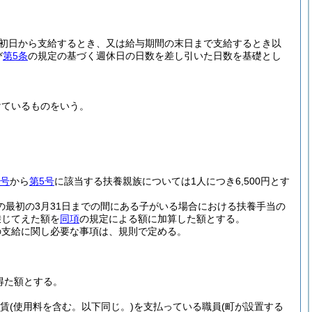
。
初日から支給するとき、又は給与期間の末日まで支給するとき以
び
第5条
の規定の基づく週休日の日数を差し引いた日数を基礎とし
けているものをいう。
2号
から
第5号
に該当する扶養親族については1人につき6,500円とす
の最初の3月31日までの間にある子がいる場合における扶養手当の
乗じてえた額を
同項
の規定による額に加算した額とする。
の支給に関し必要な事項は、規則で定める。
得た額とする。
家賃
(使用料を含む。以下同じ。)
を支払っている職員
(町が設置する