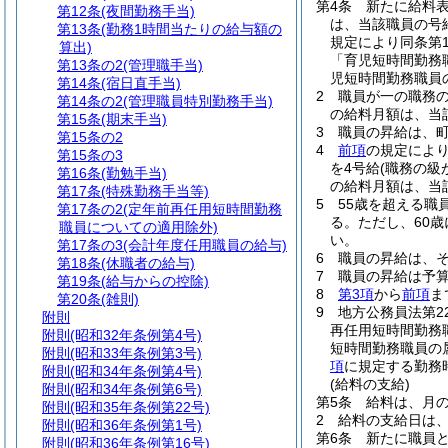
第4条
新たに給料
第12条
(夜間勤務手当)
は、当該職員の号
第13条
(勤務1時間当たりの給与額の
規定により同条第
算出)
「育児短時間勤務
第13条の2
(管理職手当)
児短時間勤務職員
第14条
(宿日直手当)
2
職員が一の職務
第14条の2
(管理職員特別勤務手当)
の給料月額は、当
第15条
(期末手当)
3
職員の昇給は、
第15条の2
4
前項
の規定によ
第15条の3
を4号給
(職務の級
第16条
(勤勉手当)
の給料月額は、当
第17条
(特殊勤務手当等)
5
55歳を超える職
第17条の2
(定年前再任用短時間勤務
る。
ただし、60
職員についての適用除外)
い。
第17条の3
(会計年度任用職員の給与)
6
職員の昇給は、
第18条
(休職者の給与)
7
職員の昇給は予
第19条
(給与からの控除)
8
第3項
から
前項
ま
第20条
(雑則)
9
地方公務員法第2
附則
再任用短時間勤務
附則
(昭和32年条例第4号)
短時間勤務職員の
附則
(昭和33年条例第3号)
項
に規定する勤務
附則
(昭和34年条例第4号)
(給料の支給)
附則
(昭和34年条例第6号)
第5条
給料は、月の
附則
(昭和35年条例第22号)
2
給料の支給日は
附則
(昭和36年条例第1号)
第6条
新たに職員
附則
(昭和36年条例第16号)