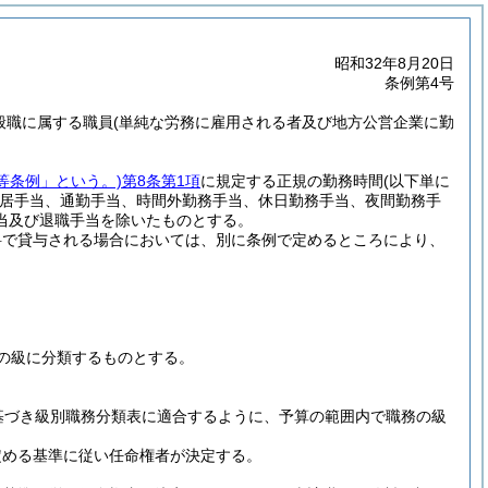
昭和32年8月20日
条例第4号
般職に属する職員
(単純な労務に雇用される者及び地方公営企業に勤
等条例」という。)
第8条第1項
に規定する正規の勤務時間
(以下単に
居手当、通勤手当、時間外勤務手当、休日勤務手当、夜間勤務手
当及び退職手当を除いたものとする。
料で貸与される場合においては、別に条例で定めるところにより、
の級に分類するものとする。
基づき級別職務分類表に適合するように、予算の範囲内で職務の級
定める基準に従い任命権者が決定する。