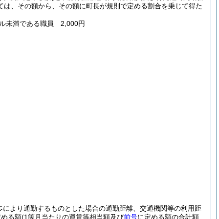
ては、その額から、その額に町長が規則で定める割合を乗じて得た
ル未満である職員 2,000円
歩により通勤するものとした場合の通勤距離、交通機関等の利用距
定める額
(1箇月当たりの運賃等相当額及び
前号
に定める額の合計額