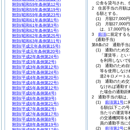
公舎を貸与され、
附則
(昭和59年条例第12号)
2
住居手当の月額
附則
(昭和59年条例第19号)
る額とする。
附則
(昭和59年条例第23号)
(1)
月額27,00
附則
(昭和61年条例第1号)
(2)
月額27,00
附則
(昭和61年条例第3号)
は、17,000円)
を
附則
(昭和62年条例第1号)
3
前項
に規定する
附則
(昭和62年条例第25号)
(通勤手当)
附則
(昭和63年条例第11号)
第8条の2
通勤手当
附則
(平成元年条例第15号)
(1)
通勤のため交
附則
(平成元年条例第20号)
「運賃等」とい
附則
(平成2年条例第24号)
を利用しないで
附則
(平成3年条例第2号)
(2)
通勤のため自
附則
(平成3年条例第12号)
等を使用しなけ
附則
(平成3年条例第24号)
道2キロメート
附則
(平成4年条例第20号)
(3)
通勤のため交
附則
(平成4年条例第22号)
なければ通勤す
附則
(平成5年条例第12号)
た場合の通勤距
附則
(平成6年条例第4号)
2
通勤手当の額は
附則
(平成6年条例第9号)
(1)
前項第1号
に
附則
(平成6年条例第21号)
る額
(以下この
附則
(平成7年条例第2号)
当たりの運賃等
附則
(平成7年条例第17号)
の交通機関等を
附則
(平成8年条例第8号)
員の通勤手当に
附則
(平成8年条例第19号)
(2)
前項第2号
に
附則
(平成9年条例第17号)