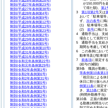
附則
(平成26年条例第28号)
が150,000
附則
(平成27年条例第23号)
て得た額)
、
第1
附則
(平成27年条例第38号)
3
第1項第2号
又は
附則
(平成28年条例第4号)
おいて「駐車場等
附則
(平成28年条例第9号)
ず、
次の各号
に掲
附則
(平成28年条例第12号)
(1)
駐車場等に係
附則
(平成28年条例第13号)
(2)
前号
に掲げ
附則
(平成28年条例第23号)
4
通勤手当は、支
附則
(平成29年条例第2号)
場合として規則で
附則
(平成29年条例第9号)
5
通勤手当を支給
附則
(平成30年条例第5号)
期間を考慮して町
附則
(平成30年条例第10号)
6
この条例におい
附則
(平成31年条例第2号)
動車等及び駐車場
附則
(平成31年条例第6号)
7
前各項
に規定す
附則
(令和元年条例第22号)
(給与の減額)
附則
(令和元年条例第29号)
第9条
職員が勤務
附則
(令和2年条例第1号)
等条例第10条第1
附則
(令和2年条例第6号)
「祝日法による休
附則
(令和2年条例第31号)
休日に割り振られ
附則
(令和4年条例第5号)
例第11条
に規定す
附則
(令和5年条例第2号)
き、
第13条
に規定
附則
(令和5年条例第5号)
(時間外勤務手当)
附則
(令和6年条例第2号)
第10条
正規の勤務
附則
(令和6年条例第7号)
る勤務1時間当りの
附則
(令和7年条例第2号)
則で定める割合
(