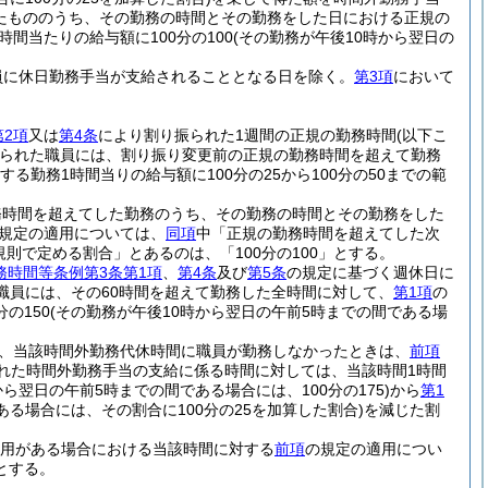
たもののうち、その勤務の時間とその勤務をした日における正規の
時間当たりの給与額に100分の100
(その勤務が午後10時から翌日の
員に休日勤務手当が支給されることとなる日を除く。
第3項
において
第2項
又は
第4条
により割り振られた1週間の正規の勤務時間
(以下こ
られた職員には、割り振り変更前の正規の勤務時間を超えて勤務
する勤務1時間当りの給与額に100分の25から100分の50までの範
務時間を超えてした勤務のうち、その勤務の時間とその勤務をした
規定の適用については、
同項
中「正規の勤務時間を超えてした次
規則で定める割合」とあるのは、「100分の100」とする。
務時間等条例第3条第1項
、
第4条
及び
第5条
の規定に基づく週休日に
た職員には、その60時間を超えて勤務した全時間に対して、
第1項
の
の150
(その勤務が午後10時から翌日の午前5時までの間である場
、当該時間外勤務代休時間に職員が勤務しなかったときは、
前項
れた時間外勤務手当の支給に係る時間に対しては、当該時間1時間
から翌日の午前5時までの間である場合には、100分の175)
から
第1
ある場合には、その割合に100分の25を加算した割合)
を減じた割
用がある場合における当該時間に対する
前項
の規定の適用につい
とする。