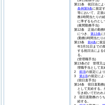
(休日勤務手当)
第11条
祝日法によ
条例第9条
に規定
等において、正規
務1時間当たりの給
に準ずるものとし
(夜間勤務手当)
第12条
正規の勤務
につき、
第13条
に
(勤務1時間当たり
第13条
前4条
に規
年3月31日までの
する祝日法による
る。
(管理職手当)
第13条の2
管理又
理職手当として支
2
前項
の規定によ
3
第1項
の規定によ
(宿日直手当)
第14条
宿日直勤務
として支給する。
引き続いて行われ
2
宿日直勤務のうち
給する。