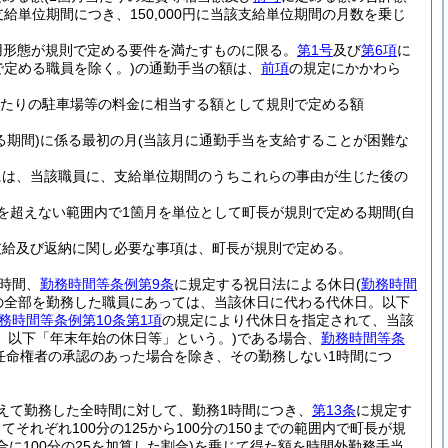
給単位期間につき、150,000円に当該支給単位期間の月数を乗じ
用形態が規則で定める要件を満たすものに限る。
第1号
及び
第6項
に
で定める職員を除く。)
の通勤手当の額は、
前項
の規定にかかわら
月当たりの駐車場等の料金に相当する額として規則で定める額
期間)
に係る最初の月
(当該月に通勤手当を支給することが困難な
には、当該職員に、支給単位期間のうちこれらの事由が生じた後の
を超えない範囲内で1箇月を単位として町長が規則で定める期間
(自
支給及び返納に関し必要な事項は、町長が規則で定める。
時間、
勤務時間等条例第9条
に規定する祝日法による休日
(
勤務時間
の全部を勤務した職員にあっては、当該休日に代わる代休日。以下
務時間等条例第10条第1項
の規定により代休日を指定されて、当該
。以下「年末年始の休日等」という。)
である場合、
勤務時間等条
任命権者の承認のあった場合を除き、その勤務しない1時間につ
えて勤務した全時間に対して、勤務1時間につき、
第13条
に規定す
れぞれ100分の125から100分の150までの範囲内で町長が規
に100分の25を加算した割合)
を乗じて得た額を時間外勤務手当