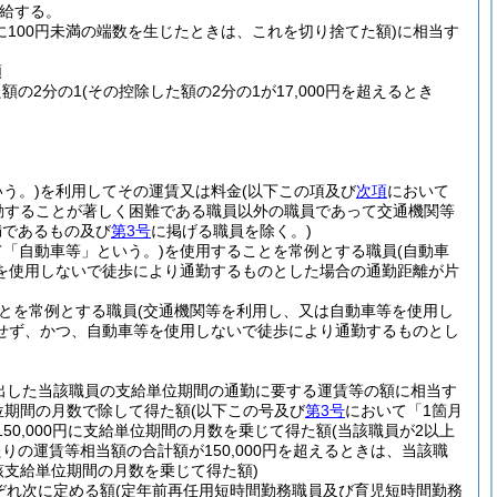
給する。
に100円未満の端数を生じたときは、これを切り捨てた額)
に相当す
額
た額の2分の1
(その控除した額の2分の1が17,000円を超えるとき
う。)
を利用してその運賃又は料金
(以下この項及び
次項
において
勤することが著しく困難である職員以外の職員であって交通機関等
満であるもの及び
第3号
に掲げる職員を除く。)
て「自動車等」という。)
を使用することを常例とする職員
(自動車
を使用しないで徒歩により通勤するものとした場合の通勤距離が片
とを常例とする職員
(交通機関等を利用し、又は自動車等を使用し
せず、かつ、自動車等を使用しないで徒歩により通勤するものとし
出した当該職員の支給単位期間の通勤に要する運賃等の額に相当す
位期間の月数で除して得た額
(以下この号及び
第3号
において「1箇月
150,000円に支給単位期間の月数を乗じて得た額
(当該職員が2以上
の運賃等相当額の合計額が150,000円を超えるときは、当該職
該支給単位期間の月数を乗じて得た額)
ぞれ次に定める額
(定年前再任用短時間勤務職員及び育児短時間勤務