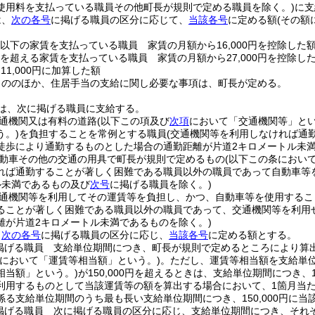
使用料を支払っている職員その他町長が規則で定める職員を除く。)
に支
は、
次の各号
に掲げる職員の区分に応じて、
当該各号
に定める額
(その額
0円以下の家賃を支払っている職員 家賃の月額から16,000円を控除した
0円を超える家賃を支払っている職員 家賃の月額から27,000円を控除し
11,000円に加算した額
もののほか、住居手当の支給に関し必要な事項は、町長が定める。
は、次に掲げる職員に支給する。
通機関又は有料の道路
(以下この項及び
次項
において「交通機関等」とい
う。)
を負担することを常例とする職員
(交通機関等を利用しなければ通
徒歩により通勤するものとした場合の通勤距離が片道2キロメートル未
動車その他の交通の用具で町長が規則で定めるもの
(以下この条におい
れば通勤することが著しく困難である職員以外の職員であって自動車等
ル未満であるもの及び
次号
に掲げる職員を除く。)
通機関等を利用してその運賃等を負担し、かつ、自動車等を使用するこ
ることが著しく困難である職員以外の職員であって、交通機関等を利用
離が片道2キロメートル未満であるものを除く。)
、
次の各号
に掲げる職員の区分に応じ、
当該各号
に定める額とする。
掲げる職員 支給単位期間につき、町長が規則で定めるところにより算
号において「運賃等相当額」という。)
。
ただし、運賃等相当額を支給単
相当額」という。)
が150,000円を超えるときは、支給単位期間につき、
利用するものとして当該運賃等の額を算出する場合において、1箇月当たり
係る支給単位期間のうち最も長い支給単位期間につき、150,000円に当
掲げる職員 次に掲げる職員の区分に応じ、支給単位期間につき、それ