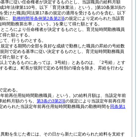
の基準に従い任命権者が決定するものとし、当該職員の給料月額
平成3年法律第110号。以下「育児休業法」という。)
第10条第3項の
を受けた職員
(同法第17条の規定の適用を受けるものを含む。以下
額に、
勤務時間等条例第2条第2項
の規定により定められた当該育
短時間勤務算出率」という。)
を乗じて得た額とする。
るところにより任命権者が決定するものとし、育児短時間勤務職員
て得た額とする。
じて、行うものとする。
に規定する期間の全部を良好な成績で勤務した職員の昇給の号給数
規則で定める基準に従い決定するものとし、育児短時間勤務職員
て得た額とする。
級以上であるものにあっては、3号給)
」とあるのは、「2号給」とす
職する者は、町長が規則で定める特別の場合を除き、昇給を行わな
で定める。
定年前再任用短時間勤務職員」という。)
の給料月額は、当該定年前
準給料月額のうち、
第3条の3第2項
の規定により当該定年前再任用
定められた当該定年前再任用短時間勤務職員の勤務時間を
同条第1
に異動を生じた者には、その日から新たに定められた給料を支給す