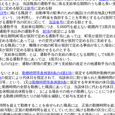
円を超えるときは、当該職員の通勤手当に係る支給単位期間のうち最も長い支
号
に定める額又は
前号
に定める額
第3号
に掲げる職員で、自動車等の駐車のための施設
(その所在地及び利
」という。)
を利用し、その料金を負担することを常例とするもの
(規則
げる通勤手当の区分に応じて、
当該各号
に定める額とする。
る通勤手当 支給単位期間につき、5,000円を超えない範囲内で1箇
る通勤手当以外の通勤手当
前項
の規定による額
給単位期間
(町長が規則で定める通勤手当にあっては、町長が規則で定める
定める場合にあっては、その翌月)
の町長が規則で定める日に支給する。
される職員につき、離職その他の町長が規則で定める事由が生じた場合
長が規則で定める額を返納させるものとする。
て「支給単位期間」とは、通勤手当の支給の単位となる期間として6箇月
等に係る通勤手当にあっては、1箇月)
をいう。
るもののほか、通勤の実情の変更に伴う支給額の改定その他通勤手当の
しないときは、
勤務時間等条例第8条の4第1項
に規定する時間外勤務代休
項
の規定により代休日を指定されて、当該休日に割り振られた勤務時間
日等」という。)
又は
勤務時間等条例第9条
に規定する年末年始の休日
(
勤
た勤務時間の全部を勤務した職員にあっては、当該休日に代わる代休日
る休暇
(組合休暇を除く。)
による場合その他その勤務しないことにつき
する勤務1時間当たりの給与額を減額して給与を支給する。
時間を超えて勤務することを命ぜられた職員には、正規の勤務時間を超
給与額に正規の勤務時間を超えてしていた次に掲げる勤務の区分に応じてそ
その勤務が午後10時から翌日の午前5時までの間にある場合には、その割合