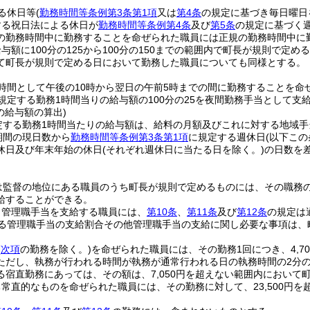
る休日等
(
勤務時間等条例第3条第1項
又は
第4条
の規定に基づき毎日曜日
する祝日法による休日が
勤務時間等条例第4条
及び
第5条
の規定に基づく
の勤務時間中に勤務することを命ぜられた職員には正規の勤務時間中に
与額に100分の125から100分の150までの範囲内で町長が規則で
て町長が規則で定める日において勤務した職員についても同様とする。
時間として午後の10時から翌日の午前5時までの間に勤務することを命
規定する勤務1時間当りの給与額の100分の25を夜間勤務手当として支
の給与額の算出)
定する勤務1時間当たりの給与額は、給料の月額及びこれに対する地域手
期間の現日数から
勤務時間等条例第3条第1項
に規定する週休日
(以下こ
休日及び年末年始の休日
(それぞれ週休日に当たる日を除く。)
の日数を
は監督の地位にある職員のうち町長が規則で定めるものには、その職務の
給することができる。
り管理職手当を支給する職員には、
第10条
、
第11条
及び
第12条
の規定は
る管理職手当の支給割合その他管理職手当の支給に関し必要な事項は、
(
次項
の勤務を除く。)
を命ぜられた職員には、その勤務1回につき、4,
ただし、執務が行われる時間が執務が通常行われる日の執務時間の2分
る宿直勤務にあっては、その額は、7,050円を超えない範囲内において
常直的なものを命ぜられた職員には、その勤務に対して、23,500円