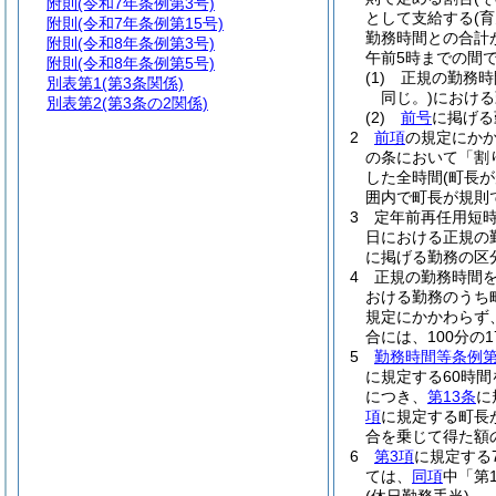
附則
(令和7年条例第3号)
として支給する
(
附則
(令和7年条例第15号)
勤務時間との合計
附則
(令和8年条例第3号)
午前5時までの間で
附則
(令和8年条例第5号)
(1)
正規の勤務時
別表第1
(第3条関係)
同じ。)
における
別表第2
(第3条の2関係)
(2)
前号
に掲げる
2
前項
の規定にか
の条において「割
した全時間
(町長
囲内で町長が規則
3
定年前再任用短
日における正規の
に掲げる勤務の区分
4
正規の勤務時間
おける勤務のうち
規定にかかわらず
合には、100分の17
5
勤務時間等条例第
に規定する60時
につき、
第13条
に
項
に規定する町長
合を乗じて得た額
6
第3項
に規定する
ては、
同項
中「第