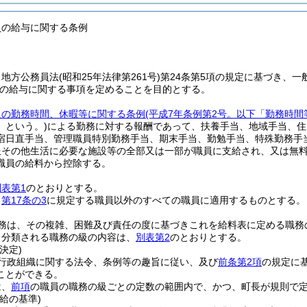
員の給与に関する条例
、地方公務員法
(昭和25年法律第261号)
第24条第5項の規定に基づき、一
の給与に関する事項を定めることを目的とする。
員の勤務時間、休暇等に関する条例
(平成7年条例第2号。以下「勤務時間
」という。)
による勤務に対する報酬であって、扶養手当、地域手当、住
宿日直手当、管理職員特別勤務手当、期末手当、勤勉手当、特殊勤務手
服その他生活に必要な施設等の全部又は一部が職員に支給され、又は無
職員の給料から控除する。
別表第1
のとおりとする。
、
第17条の3
に規定する職員以外のすべての職員に適用するものとする。
務は、その複雑、困難及び責任の度に基づきこれを給料表に定める職務
り分類される職務の級の内容は、
別表第2
のとおりとする。
決定)
行政組織に関する法令、条例等の趣旨に従い、及び
前条第2項
の規定に
ことができる。
は、
前項
の職員の職務の級ごとの定数の範囲内で、かつ、町長が規則で
給の基準)