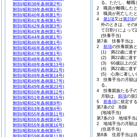
る。
ただし、離職
附則
(昭和38年条例第2号)
2
職員が離職した
附則
(昭和39年条例第1号)
3
職員が死亡した
附則
(昭和40年条例第1号)
4
第1項
又は
第2項
附則
(昭和41年条例第1号)
外のときは、その
附則
(昭和42年条例第3号)
て日割りによって
附則
(昭和43年条例第1号)
(扶養手当)
附則
(昭和44年条例第1号)
第7条
扶養手当は
附則
(昭和45年条例第1号)
2
前項
の扶養親族
附則
(昭和46年条例第4号)
(1)
満22歳に達
附則
(昭和47年条例第1号)
(2)
満22歳に達
附則
(昭和48年条例第1号)
(3)
60歳以上の
附則
(昭和48年条例第13号)
(4)
満22歳に達
附則
(昭和48年条例第21号)
(5)
心身に著しい
附則
(昭和49年条例第14号)
3
扶養手当の月額
附則
(昭和49年条例第17号)
る。
附則
(昭和49年条例第23号)
4
扶養親族たる子の
附則
(昭和50年条例第12号)
月額は、
前項
の規
附則
(昭和51年条例第15号)
5
前各項
に規定す
附則
(昭和52年条例第9号)
第7条の2
削除
附則
(昭和53年条例第4号)
(地域手当)
附則
(昭和55年条例第11号)
第7条の3
地域手当
附則
(昭和55年条例第4号)
2
地域手当の月額は
附則
(昭和55年条例第16号)
(住居手当)
附則
(昭和56年条例第5号)
第8条
住居手当は
附則
(昭和59年条例第11号)