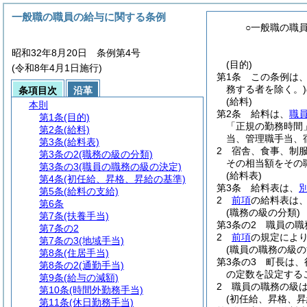
一般職の職員の給与に関する条例
○一般職の職
昭和32年8月20日 条例第4号
(目的)
(令和8年4月1日施行)
第1条
この条例は
務する者を除く。)
条項目次
沿革
(給料)
本則
第2条
給料は、
職
第1条
(目的)
「正規の勤務時間
第2条
(給料)
当、管理職手当、
第3条
(給料表)
2
宿舎、食事、制
第3条の2
(職務の級の分類)
その相当額をその
第3条の3
(職員の職務の級の決定)
(給料表)
第4条
(初任給、昇格、昇給の基準)
第3条
給料表は、
第5条
(給料の支給)
2
前項
の給料表は
第6条
(職務の級の分類)
第7条
(扶養手当)
第3条の2
職員の職
第7条の2
2
前項
の規定によ
第7条の3
(地域手当)
(職員の職務の級の
第8条
(住居手当)
第3条の3
町長は、
第8条の2
(通勤手当)
の定数を設定する
第9条
(給与の減額)
2
職員の職務の級
第10条
(時間外勤務手当)
(初任給、昇格、昇
第11条
(休日勤務手当)