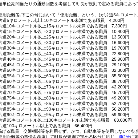
給単位期間当たりの通勤回数を考慮して町長が規則で定める職員にあっ
使用距離
(以下この号において「使用距離」という。)
が片道5キロメート
道5キロメートル以上10キロメートル未満である職員 4,200円
道10キロメートル以上15キロメートル未満である職員 7,300円
道15キロメートル以上20キロメートル未満である職員 10,400円
道20キロメートル以上25キロメートル未満である職員 13,500円
道25キロメートル以上30キロメートル未満である職員 16,600円
道30キロメートル以上35キロメートル未満である職員 19,700円
道35キロメートル以上40キロメートル未満である職員 22,800円
道40キロメートル以上45キロメートル未満である職員 25,900円
道45キロメートル以上50キロメートル未満である職員 29,100円
道50キロメートル以上55キロメートル未満である職員 32,300円
道55キロメートル以上60キロメートル未満である職員 35,500円
道60キロメートル以上65キロメートル未満である職員 38,700円
道65キロメートル以上70キロメートル未満である職員 42,200円
道70キロメートル以上75キロメートル未満である職員 45,700円
道75キロメートル以上80キロメートル未満である職員 49,200円
道80キロメートル以上85キロメートル未満である職員 52,700円
道85キロメートル以上90キロメートル未満である職員 56,200円
道90キロメートル以上95キロメートル未満である職員 59,600円
道95キロメートル以上100キロメートル未満である職員 63,000円
道100キロメートル以上である職員 66,400円
掲げる職員 交通機関等を利用せず、かつ、自動車等を使用しないで徒
使用距離等の事情を考慮して町長が規則で定める区分に応じ、
前2号
に