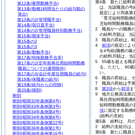
第4条
新たに給料
第12条
(夜間勤務手当)
は、当該職員の号
第13条
(勤務1時間当たりの給与額の
規定により同条第
算出)
「育児短時間勤務
第13条の2
(管理職手当)
児短時間勤務職員
第14条
(宿日直手当)
2
職員が一の職務
第14条の2
(管理職員特別勤務手当)
の給料月額は、当
第15条
(期末手当)
3
職員の昇給は、
第15条の2
4
前項
の規定によ
第15条の3
を4号給
(職務の級
第16条
(勤勉手当)
の給料月額は、当
第17条
(特殊勤務手当等)
5
55歳を超える職
第17条の2
(定年前再任用短時間勤務
る。
ただし、60
職員についての適用除外)
い。
第17条の3
(会計年度任用職員の給与)
6
職員の昇給は、
第18条
(休職者の給与)
7
職員の昇給は予
第19条
(給与からの控除)
8
第3項
から
前項
ま
第20条
(雑則)
9
地方公務員法第2
附則
再任用短時間勤務
附則
(昭和32年条例第4号)
短時間勤務職員の
附則
(昭和33年条例第3号)
項
に規定する勤務
附則
(昭和34年条例第4号)
(給料の支給)
附則
(昭和34年条例第6号)
第5条
給料は、月の
附則
(昭和35年条例第22号)
2
給料の支給日は
附則
(昭和36年条例第1号)
第6条
新たに職員
附則
(昭和36年条例第16号)