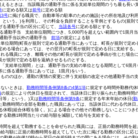
円を超えるときは、当該職員の通勤手当に係る支給単位期間のうち最も長い支
号
に定める額又は
前号
に定める額
第3号
に掲げる職員で、自動車等の駐車のための施設
(その所在地及び利
」という。)
を利用し、その料金を負担することを常例とするもの
(規則
げる通勤手当の区分に応じて、
当該各号
に定める額とする。
る通勤手当 支給単位期間につき、5,000円を超えない範囲内で1箇
る通勤手当以外の通勤手当
前項
の規定による額
給単位期間
(町長が規則で定める通勤手当にあっては、町長が規則で定める
定める場合にあっては、その翌月)
の町長が規則で定める日に支給する。
される職員につき、離職その他の町長が規則で定める事由が生じた場合
長が規則で定める額を返納させるものとする。
て「支給単位期間」とは、通勤手当の支給の単位となる期間として6箇月
等に係る通勤手当にあっては、1箇月)
をいう。
るもののほか、通勤の実情の変更に伴う支給額の改定その他通勤手当の
しないときは、
勤務時間等条例第8条の4第1項
に規定する時間外勤務代休
項
の規定により代休日を指定されて、当該休日に割り振られた勤務時間
日等」という。)
又は
勤務時間等条例第9条
に規定する年末年始の休日
(
勤
た勤務時間の全部を勤務した職員にあっては、当該休日に代わる代休日
る休暇
(組合休暇を除く。)
による場合その他その勤務しないことにつき
する勤務1時間当たりの給与額を減額して給与を支給する。
時間を超えて勤務することを命ぜられた職員には、正規の勤務時間を超
給与額に正規の勤務時間を超えてしていた次に掲げる勤務の区分に応じてそ
その勤務が午後10時から翌日の午前5時までの間にある場合には、その割合