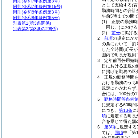
附則
(令和7年条例第3号)
として支給する
(
附則
(令和7年条例第15号)
勤務時間との合計
附則
(令和8年条例第3号)
午前5時までの間で
附則
(令和8年条例第5号)
(1)
正規の勤務時
別表第1
(第3条関係)
同じ。)
における
別表第2
(第3条の2関係)
(2)
前号
に掲げる
2
前項
の規定にか
の条において「割
した全時間
(町長
囲内で町長が規則
3
定年前再任用短
日における正規の
に掲げる勤務の区分
4
正規の勤務時間
おける勤務のうち
規定にかかわらず
合には、100分の17
5
勤務時間等条例第
に規定する60時
につき、
第13条
に
項
に規定する町長
合を乗じて得た額
6
第3項
に規定する
ては、
同項
中「第