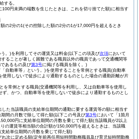
給する。
に100円未満の端数を生じたときは、これを切り捨てた額)
に相当す
額
た額の2分の1
(その控除した額の2分の1が17,000円を超えるとき
う。)
を利用してその運賃又は料金
(以下この項及び
次項
において
勤することが著しく困難である職員以外の職員であって交通機関等
満であるもの及び
第3号
に掲げる職員を除く。)
て「自動車等」という。)
を使用することを常例とする職員
(自動車
を使用しないで徒歩により通勤するものとした場合の通勤距離が片
とを常例とする職員
(交通機関等を利用し、又は自動車等を使用し
せず、かつ、自動車等を使用しないで徒歩により通勤するものとし
出した当該職員の支給単位期間の通勤に要する運賃等の額に相当す
位期間の月数で除して得た額
(以下この号及び
第3号
において「1箇月
150,000円に支給単位期間の月数を乗じて得た額
(当該職員が2以上
の運賃等相当額の合計額が150,000円を超えるときは、当該職
該支給単位期間の月数を乗じて得た額)
ぞれ次に定める額
(定年前再任用短時間勤務職員及び育児短時間勤務