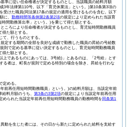
の基準に従い任命権者が決定するものとし、当該職員の給料月額
平成3年法律第110号。以下「育児休業法」という。)
第10条第3項の
を受けた職員
(同法第17条の規定の適用を受けるものを含む。以下
額に、
勤務時間等条例第2条第2項
の規定により定められた当該育
短時間勤務算出率」という。)
を乗じて得た額とする。
るところにより任命権者が決定するものとし、育児短時間勤務職員
て得た額とする。
じて、行うものとする。
に規定する期間の全部を良好な成績で勤務した職員の昇給の号給数
規則で定める基準に従い決定するものとし、育児短時間勤務職員
て得た額とする。
級以上であるものにあっては、3号給)
」とあるのは、「2号給」とす
職する者は、町長が規則で定める特別の場合を除き、昇給を行わな
で定める。
定年前再任用短時間勤務職員」という。)
の給料月額は、当該定年前
準給料月額のうち、
第3条の3第2項
の規定により当該定年前再任用
定められた当該定年前再任用短時間勤務職員の勤務時間を
同条第1
に異動を生じた者には、その日から新たに定められた給料を支給す