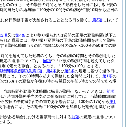
たもののうち、その勤務の時間とその勤務をした日における正規の
時間当たりの給与額に100分の100
(その勤務が午後10時から翌日の
員に休日勤務手当が支給されることとなる日を除く。
第3項
において
第2項
又は
第4条
により割り振られた1週間の正規の勤務時間
(以下こ
られた職員には、割り振り変更前の正規の勤務時間を超えて勤務
する勤務1時間当りの給与額に100分の25から100分の50までの範
務時間を超えてした勤務のうち、その勤務の時間とその勤務をした
規定の適用については、
同項
中「正規の勤務時間を超えてした次
規則で定める割合」とあるのは、「100分の100」とする。
務時間等条例第3条第1項
、
第4条
及び
第5条
の規定に基づく週休日に
た職員には、その60時間を超えて勤務した全時間に対して、
第1項
の
の150
(その勤務が午後10時から翌日の午前5時までの間である場
、当該時間外勤務代休時間に職員が勤務しなかったときは、
前項
れた時間外勤務手当の支給に係る時間に対しては、当該時間1時間
から翌日の午前5時までの間である場合には、100分の175)
から
第1
ある場合には、その割合に100分の25を加算した割合)
を減じた割
用がある場合における当該時間に対する
前項
の規定の適用につい
とする。