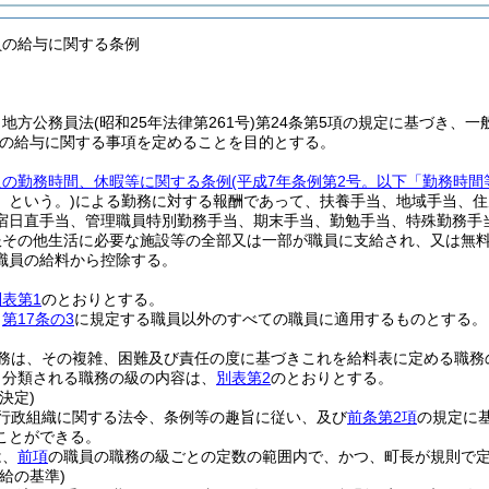
員の給与に関する条例
、地方公務員法
(昭和25年法律第261号)
第24条第5項の規定に基づき、一
の給与に関する事項を定めることを目的とする。
員の勤務時間、休暇等に関する条例
(平成7年条例第2号。以下「勤務時間
」という。)
による勤務に対する報酬であって、扶養手当、地域手当、住
宿日直手当、管理職員特別勤務手当、期末手当、勤勉手当、特殊勤務手
服その他生活に必要な施設等の全部又は一部が職員に支給され、又は無
職員の給料から控除する。
別表第1
のとおりとする。
、
第17条の3
に規定する職員以外のすべての職員に適用するものとする。
務は、その複雑、困難及び責任の度に基づきこれを給料表に定める職務
り分類される職務の級の内容は、
別表第2
のとおりとする。
決定)
行政組織に関する法令、条例等の趣旨に従い、及び
前条第2項
の規定に
ことができる。
は、
前項
の職員の職務の級ごとの定数の範囲内で、かつ、町長が規則で
給の基準)