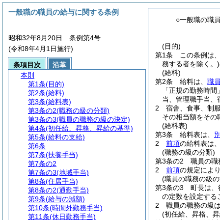
一般職の職員の給与に関する条例
○一般職の職
昭和32年8月20日 条例第4号
(目的)
(令和8年4月1日施行)
第1条
この条例は
務する者を除く。)
条項目次
沿革
(給料)
本則
第2条
給料は、
職
第1条
(目的)
「正規の勤務時間
第2条
(給料)
当、管理職手当、
第3条
(給料表)
2
宿舎、食事、制
第3条の2
(職務の級の分類)
その相当額をその
第3条の3
(職員の職務の級の決定)
(給料表)
第4条
(初任給、昇格、昇給の基準)
第3条
給料表は、
第5条
(給料の支給)
2
前項
の給料表は
第6条
(職務の級の分類)
第7条
(扶養手当)
第3条の2
職員の職
第7条の2
2
前項
の規定によ
第7条の3
(地域手当)
(職員の職務の級の
第8条
(住居手当)
第3条の3
町長は、
第8条の2
(通勤手当)
の定数を設定する
第9条
(給与の減額)
2
職員の職務の級
第10条
(時間外勤務手当)
(初任給、昇格、昇
第11条
(休日勤務手当)