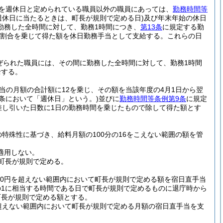
を週休日と定められている職員以外の職員にあっては、
勤務時間等
週休日に当たるときは、町長が規則で定める日)
及び年末年始の休日
勤務した全時間に対して、勤務1時間につき、
第13条
に規定する勤
定める割合を乗じて得た額を休日勤務手当として支給する。
これらの日
ぜられた職員には、その間に勤務した全時間に対して、勤務1時間
給する。
当の月額の合計額に12を乗じ、その額を当該年度の4月1日から翌
の条において「週休日」という。)
並びに
勤務時間等条例第9条
に規定
差し引いた日数に1日の勤務時間を乗じたもので除して得た額とす
特殊性に基づき、給料月額の100分の16をこえない範囲の額を管
適用しない。
町長が規則で定める。
700円を超えない範囲内において町長が規則で定める額を宿日直手当
の1に相当する時間である日で町長が規則で定めるものに退庁時から
町長が規則で定める額とする。
を超えない範囲内において町長が規則で定める月額の宿日直手当を支