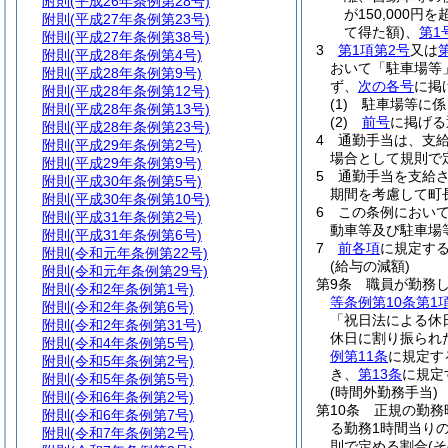
附則
(平成26年条例第28号)
が150,000
附則
(平成27年条例第23号)
て得た額)
、
第1
附則
(平成27年条例第38号)
3
第1項第2号
又は
附則
(平成28年条例第4号)
おいて「駐車場等
附則
(平成28年条例第9号)
ず、
次の各号
に掲
附則
(平成28年条例第12号)
(1)
駐車場等に係
附則
(平成28年条例第13号)
(2)
前号
に掲げ
附則
(平成28年条例第23号)
4
通勤手当は、支
附則
(平成29年条例第2号)
場合として規則で
附則
(平成29年条例第9号)
5
通勤手当を支給
附則
(平成30年条例第5号)
期間を考慮して町
附則
(平成30年条例第10号)
6
この条例におい
附則
(平成31年条例第2号)
動車等及び駐車場
附則
(平成31年条例第6号)
7
前各項
に規定す
附則
(令和元年条例第22号)
(給与の減額)
附則
(令和元年条例第29号)
第9条
職員が勤務
附則
(令和2年条例第1号)
等条例第10条第1
附則
(令和2年条例第6号)
「祝日法による休
附則
(令和2年条例第31号)
休日に割り振られ
附則
(令和4年条例第5号)
例第11条
に規定す
附則
(令和5年条例第2号)
き、
第13条
に規定
附則
(令和5年条例第5号)
(時間外勤務手当)
附則
(令和6年条例第2号)
第10条
正規の勤務
附則
(令和6年条例第7号)
る勤務1時間当りの
附則
(令和7年条例第2号)
則で定める割合
(