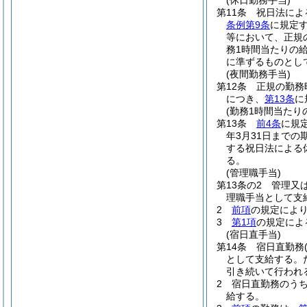
(休日勤務手当)
第11条
祝日法によ
条例第9条
に規定
等において、正規
務1時間当たりの給
に準ずるものとし
(夜間勤務手当)
第12条
正規の勤務
につき、
第13条
に
(勤務1時間当たり
第13条
前4条
に規
年3月31日までの
する祝日法による
る。
(管理職手当)
第13条の2
管理又
理職手当として支
2
前項
の規定によ
3
第1項
の規定によ
(宿日直手当)
第14条
宿日直勤務
として支給する。
引き続いて行われ
2
宿日直勤務のうち
給する。