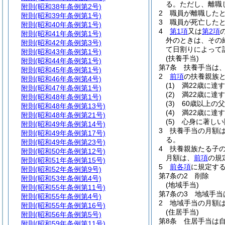
る。
ただし、離職
附則
(昭和38年条例第2号)
2
職員が離職した
附則
(昭和39年条例第1号)
3
職員が死亡した
附則
(昭和40年条例第1号)
4
第1項
又は
第2項
附則
(昭和41年条例第1号)
外のときは、その
附則
(昭和42年条例第3号)
て日割りによって
附則
(昭和43年条例第1号)
(扶養手当)
附則
(昭和44年条例第1号)
第7条
扶養手当は
附則
(昭和45年条例第1号)
2
前項
の扶養親族
附則
(昭和46年条例第4号)
(1)
満22歳に達
附則
(昭和47年条例第1号)
(2)
満22歳に達
附則
(昭和48年条例第1号)
(3)
60歳以上の
附則
(昭和48年条例第13号)
(4)
満22歳に達
附則
(昭和48年条例第21号)
(5)
心身に著しい
附則
(昭和49年条例第14号)
3
扶養手当の月額
附則
(昭和49年条例第17号)
る。
附則
(昭和49年条例第23号)
4
扶養親族たる子の
附則
(昭和50年条例第12号)
月額は、
前項
の規
附則
(昭和51年条例第15号)
5
前各項
に規定す
附則
(昭和52年条例第9号)
第7条の2
削除
附則
(昭和53年条例第4号)
(地域手当)
附則
(昭和55年条例第11号)
第7条の3
地域手当
附則
(昭和55年条例第4号)
2
地域手当の月額は
附則
(昭和55年条例第16号)
(住居手当)
附則
(昭和56年条例第5号)
第8条
住居手当は
附則
(昭和59年条例第11号)