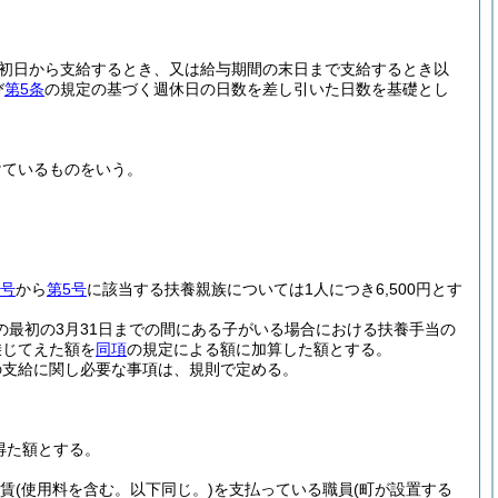
。
初日から支給するとき、又は給与期間の末日まで支給するとき以
び
第5条
の規定の基づく週休日の日数を差し引いた日数を基礎とし
けているものをいう。
2号
から
第5号
に該当する扶養親族については1人につき6,500円とす
の最初の3月31日までの間にある子がいる場合における扶養手当の
乗じてえた額を
同項
の規定による額に加算した額とする。
の支給に関し必要な事項は、規則で定める。
得た額とする。
家賃
(使用料を含む。以下同じ。)
を支払っている職員
(町が設置する