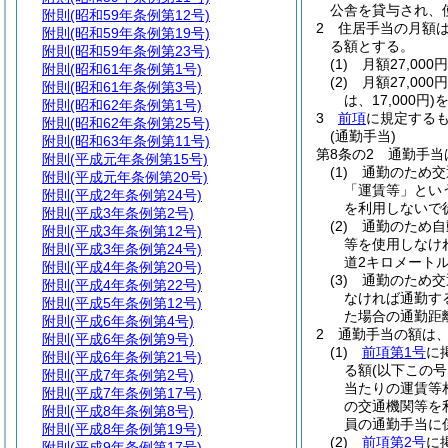
公舎を貸与され、
附則
(昭和59年条例第12号)
2
住居手当の月額
附則
(昭和59年条例第19号)
る額とする。
附則
(昭和59年条例第23号)
(1)
月額27,00
附則
(昭和61年条例第1号)
(2)
月額27,00
附則
(昭和61年条例第3号)
は、17,000円)
を
附則
(昭和62年条例第1号)
3
前項
に規定する
附則
(昭和62年条例第25号)
(通勤手当)
附則
(昭和63年条例第11号)
第8条の2
通勤手当
附則
(平成元年条例第15号)
(1)
通勤のため交
附則
(平成元年条例第20号)
「運賃等」とい
附則
(平成2年条例第24号)
を利用しないで
附則
(平成3年条例第2号)
(2)
通勤のため自
附則
(平成3年条例第12号)
等を使用しなけ
附則
(平成3年条例第24号)
道2キロメート
附則
(平成4年条例第20号)
(3)
通勤のため交
附則
(平成4年条例第22号)
なければ通勤す
附則
(平成5年条例第12号)
た場合の通勤距
附則
(平成6年条例第4号)
2
通勤手当の額は
附則
(平成6年条例第9号)
(1)
前項第1号
に
附則
(平成6年条例第21号)
る額
(以下この
附則
(平成7年条例第2号)
当たりの運賃等
附則
(平成7年条例第17号)
の交通機関等を
附則
(平成8年条例第8号)
員の通勤手当に
附則
(平成8年条例第19号)
(2)
前項第2号
に
附則
(平成9年条例第17号)