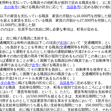
使用料を支払っている職員その他町長が規則で定める職員を除く。)
に支
は、
次の各号
に掲げる職員の区分に応じて、
当該各号
に定める額
(その額
0円以下の家賃を支払っている職員 家賃の月額から16,000円を控除した
0円を超える家賃を支払っている職員 家賃の月額から27,000円を控除し
11,000円に加算した額
もののほか、住居手当の支給に関し必要な事項は、町長が定める。
は、次に掲げる職員に支給する。
通機関又は有料の道路
(以下この項及び
次項
において「交通機関等」とい
う。)
を負担することを常例とする職員
(交通機関等を利用しなければ通
徒歩により通勤するものとした場合の通勤距離が片道2キロメートル未
動車その他の交通の用具で町長が規則で定めるもの
(以下この条におい
れば通勤することが著しく困難である職員以外の職員であって自動車等
ル未満であるもの及び
次号
に掲げる職員を除く。)
通機関等を利用してその運賃等を負担し、かつ、自動車等を使用するこ
ることが著しく困難である職員以外の職員であって、交通機関等を利用
離が片道2キロメートル未満であるものを除く。)
、
次の各号
に掲げる職員の区分に応じ、
当該各号
に定める額とする。
掲げる職員 支給単位期間につき、町長が規則で定めるところにより算
号において「運賃等相当額」という。)
。
ただし、運賃等相当額を支給単
相当額」という。)
が150,000円を超えるときは、支給単位期間につき、
利用するものとして当該運賃等の額を算出する場合において、1箇月当たり
係る支給単位期間のうち最も長い支給単位期間につき、150,000円に当
掲げる職員 次に掲げる職員の区分に応じ、支給単位期間につき、それ