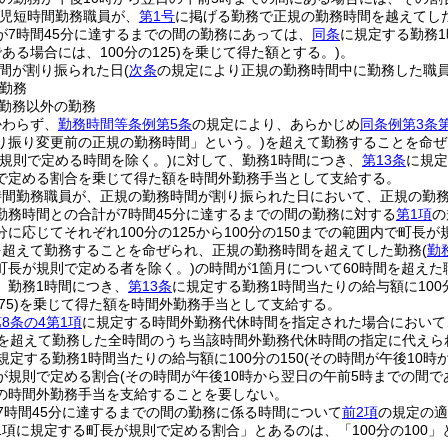
育児短時間勤務職員が、
第1号
に掲げる勤務で正規の勤務時間を越えてし
が7時間45分に達するまでの間の勤務にあっては、
同条
に規定する勤務1
ある場合には、100分の125)
を乗じて得た額とする。)
。
間が割り振られた日
(
次条
の規定により正規の勤務時間中に勤務した職
勤務
勤務以外の勤務
かわらず、
勤務時間等条例第5条
の規定により、あらかじめ
同条例第3条
り振り変更前の正規の勤務時間」という。)
を超えて勤務することを命ぜ
が規則で定める時間を除く。)
に対して、勤務1時間につき、
第13条
に規定
で定める割合を乗じて得た額を時間外勤務手当として支給する。
時間勤務職員が、正規の勤務時間が割り振られた日において、正規の勤
勤務時間との合計が7時間45分に達するまでの間の勤務に対する
第1項
の
に応じてそれぞれ100分の125から100分の150までの範囲内で町長が
を超えて勤務することを命ぜられ、正規の勤務時間を超えてした勤務
(
勤
町長が規則で定める者を除く。)
の時間が1箇月について60時間を超え
、勤務1時間につき、
第13条
に規定する勤務1時間当たりの給与額に100分
5)
を乗じて得た額を時間外勤務手当として支給する。
8条の4第1項
に規定する時間外勤務代休時間を指定された場合において
間を超えて勤務した全時間のうち当該時間外勤務代休時間の指定に代えら
規定する勤務1時間当たりの給与額に100分の150
(その時間が午後10時
が規則で定める割合
(その時間が午後10時から翌日の午前5時までの間で
の時間外勤務手当を支給することを要しない。
7時間45分に達するまでの間の勤務に係る時間について
前2項
の規定の適
1項に規定する町長が規則で定める割合」とあるのは、「100分の100」