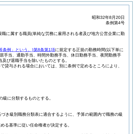
昭和32年8月20日
条例第4号
般職に属する職員
(単純な労務に雇用される者及び地方公営企業に勤
等条例」という。)
第8条第1項
に規定する正規の勤務時間
(以下単に
居手当、通勤手当、時間外勤務手当、休日勤務手当、夜間勤務手
当及び退職手当を除いたものとする。
料で貸与される場合においては、別に条例で定めるところにより、
の級に分類するものとする。
基づき級別職務分類表に適合するように、予算の範囲内で職務の級
定める基準に従い任命権者が決定する。