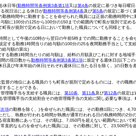
る休日等
(
勤務時間等条例第3条第1項
又は
第4条
の規定に基づき毎日曜日
する祝日法による休日が
勤務時間等条例第4条
及び
第5条
の規定に基づく
の勤務時間中に勤務することを命ぜられた職員には正規の勤務時間中に
与額に100分の125から100分の150までの範囲内で町長が規則で
て町長が規則で定める日において勤務した職員についても同様とする。
時間として午後の10時から翌日の午前5時までの間に勤務することを命
規定する勤務1時間当りの給与額の100分の25を夜間勤務手当として支
の給与額の算出)
定する勤務1時間当たりの給与額は、給料の月額及びこれに対する地域手
期間の現日数から
勤務時間等条例第3条第1項
に規定する週休日
(以下こ
休日及び年末年始の休日
(それぞれ週休日に当たる日を除く。)
の日数を
は監督の地位にある職員のうち町長が規則で定めるものには、その職務の
給することができる。
り管理職手当を支給する職員には、
第10条
、
第11条
及び
第12条
の規定は
る管理職手当の支給割合その他管理職手当の支給に関し必要な事項は、
(
次項
の勤務を除く。)
を命ぜられた職員には、その勤務1回につき、4,
ただし、執務が行われる時間が執務が通常行われる日の執務時間の2分
る宿直勤務にあっては、その額は、7,050円を超えない範囲内において
常直的なものを命ぜられた職員には、その勤務に対して、23,500円