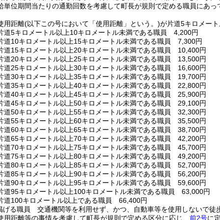
給単位期間当たりの通勤回数を考慮して町長が規則で定める職員にあっ
使用距離
(以下この号において「使用距離」という。)
が片道5キロメート
道5キロメートル以上10キロメートル未満である職員 4,200円
道10キロメートル以上15キロメートル未満である職員 7,300円
道15キロメートル以上20キロメートル未満である職員 10,400円
道20キロメートル以上25キロメートル未満である職員 13,500円
道25キロメートル以上30キロメートル未満である職員 16,600円
道30キロメートル以上35キロメートル未満である職員 19,700円
道35キロメートル以上40キロメートル未満である職員 22,800円
道40キロメートル以上45キロメートル未満である職員 25,900円
道45キロメートル以上50キロメートル未満である職員 29,100円
道50キロメートル以上55キロメートル未満である職員 32,300円
道55キロメートル以上60キロメートル未満である職員 35,500円
道60キロメートル以上65キロメートル未満である職員 38,700円
道65キロメートル以上70キロメートル未満である職員 42,200円
道70キロメートル以上75キロメートル未満である職員 45,700円
道75キロメートル以上80キロメートル未満である職員 49,200円
道80キロメートル以上85キロメートル未満である職員 52,700円
道85キロメートル以上90キロメートル未満である職員 56,200円
道90キロメートル以上95キロメートル未満である職員 59,600円
道95キロメートル以上100キロメートル未満である職員 63,000円
道100キロメートル以上である職員 66,400円
掲げる職員 交通機関等を利用せず、かつ、自動車等を使用しないで徒
使用距離等の事情を考慮して町長が規則で定める区分に応じ、
前2号
に