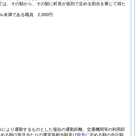
ては、その額から、その額に町長が規則で定める割合を乗じて得た
ル未満である職員 2,000円
歩により通勤するものとした場合の通勤距離、交通機関等の利用距
定める額
(1箇月当たりの運賃等相当額及び
前号
に定める額の合計額