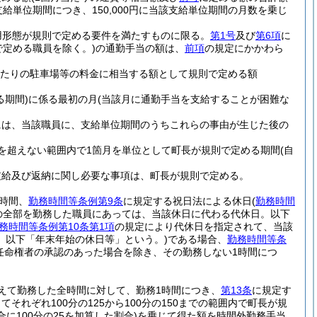
給単位期間につき、150,000円に当該支給単位期間の月数を乗じ
用形態が規則で定める要件を満たすものに限る。
第1号
及び
第6項
に
で定める職員を除く。)
の通勤手当の額は、
前項
の規定にかかわら
月当たりの駐車場等の料金に相当する額として規則で定める額
期間)
に係る最初の月
(当該月に通勤手当を支給することが困難な
には、当該職員に、支給単位期間のうちこれらの事由が生じた後の
を超えない範囲内で1箇月を単位として町長が規則で定める期間
(自
支給及び返納に関し必要な事項は、町長が規則で定める。
時間、
勤務時間等条例第9条
に規定する祝日法による休日
(
勤務時間
の全部を勤務した職員にあっては、当該休日に代わる代休日。以下
務時間等条例第10条第1項
の規定により代休日を指定されて、当該
。以下「年末年始の休日等」という。)
である場合、
勤務時間等条
任命権者の承認のあった場合を除き、その勤務しない1時間につ
えて勤務した全時間に対して、勤務1時間につき、
第13条
に規定す
れぞれ100分の125から100分の150までの範囲内で町長が規
に100分の25を加算した割合)
を乗じて得た額を時間外勤務手当