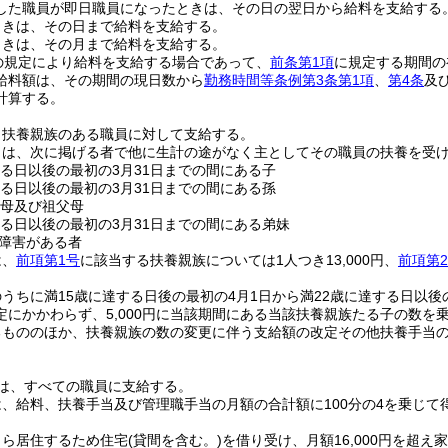
した職員が即日職員になったときは、その日の翌日から給料を支給する
ときは、その日まで給料を支給する。
ときは、その月まで給料を支給する。
の規定により給料を支給する場合であって、
前条第1項
に規定する期間の
給料額は、その期間の現日数から
勤務時間等条例第3条第1項
、
第4条
及
計算する。
、扶養親族のある職員に対して支給する。
とは、次に掲げる者で他に生計の途がなく主としてその職員の扶養を受
する日以後の最初の3月31日までの間にある子
する日以後の最初の3月31日までの間にある孫
父母及び祖父母
する日以後の最初の3月31日までの間にある弟妹
障害がある者
は、
前項第1号
に該当する扶養親族については1人つき13,000円、
前項第
うちに満15歳に達する日後の最初の4月1日から満22歳に達する日以後
定にかかわらず、5,000円に当該期間にある当該扶養親族たる子の数を
るもののほか、扶養親族の数の変更に伴う支給額の改定その他扶養手当
は、すべての職員に支給する。
、給料、扶養手当及び管理職手当の月額の合計額に100分の4を乗じて
自ら居住するため住宅
(貸間を含む。)
を借り受け、月額16,000円を超え