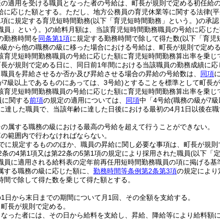
表の適用を受ける職員となった者の号給は、町長が規則で定める初任給
給に応じた額とする。
ただし、地方公務員の育児休業等に関する法律
(
1項に規定する育児短時間勤務
(以下「育児短時間勤務」という。)
の承認
職員」という。)
の給料月額は、当該育児短時間勤務職員の号給に応じた
の勤務時間を
同条第1項
に規定する勤務時間で除して得た数
(以下「育児
の級から他の職務の級に移った場合における号給は、町長が規則で定め
該育児短時間勤務職員の号給に応じた額に育児短時間勤務算出率を乗じ
町長が規則で定める日に、同日前1年間における当該職員の勤務成績に応
り職員を昇給させるか否か及び昇給させる場合の昇給の号給数は、
同項
が7級以上であるものにあっては、3号給)
とすることを標準として町長が
該育児短時間勤務職員の号給に応じた額に育児短時間勤務算出率を乗じ
員に関する
前項
の規定の適用については、
同項
中「4号給
(職務の級が7
歳に達した職員で、当該年齢に達した日後における最初の4月1日以後在
その属する職務の級における最高の号給を超えて行うことができない。
算の範囲内で行わなければならない。
でに規定するもののほか、職員の昇給に関し必要な事項は、町長が規則
2条の4第1項又は第22条の5第1項の規定により採用された職員
(以下「
職員に適用される給料表の定年前再任用短時間勤務職員の項に掲げる基
属する職務の級に応じた額に、
勤務時間等条例第2条第3項
の規定により
時間で除して得た数を乗じて得た額とする。
1日から末日までの期間について月1回、その全額を支給する。
、町長が規則で定める。
となった者には、その日から給料を支給し、昇給、降給等により給料額