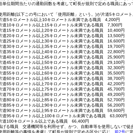
給単位期間当たりの通勤回数を考慮して町長が規則で定める職員にあっ
使用距離
(以下この号において「使用距離」という。)
が片道5キロメート
道5キロメートル以上10キロメートル未満である職員 4,200円
道10キロメートル以上15キロメートル未満である職員 7,300円
道15キロメートル以上20キロメートル未満である職員 10,400円
道20キロメートル以上25キロメートル未満である職員 13,500円
道25キロメートル以上30キロメートル未満である職員 16,600円
道30キロメートル以上35キロメートル未満である職員 19,700円
道35キロメートル以上40キロメートル未満である職員 22,800円
道40キロメートル以上45キロメートル未満である職員 25,900円
道45キロメートル以上50キロメートル未満である職員 29,100円
道50キロメートル以上55キロメートル未満である職員 32,300円
道55キロメートル以上60キロメートル未満である職員 35,500円
道60キロメートル以上65キロメートル未満である職員 38,700円
道65キロメートル以上70キロメートル未満である職員 42,200円
道70キロメートル以上75キロメートル未満である職員 45,700円
道75キロメートル以上80キロメートル未満である職員 49,200円
道80キロメートル以上85キロメートル未満である職員 52,700円
道85キロメートル以上90キロメートル未満である職員 56,200円
道90キロメートル以上95キロメートル未満である職員 59,600円
道95キロメートル以上100キロメートル未満である職員 63,000円
道100キロメートル以上である職員 66,400円
掲げる職員 交通機関等を利用せず、かつ、自動車等を使用しないで徒
使用距離等の事情を考慮して町長が規則で定める区分に応じ、
前2号
に