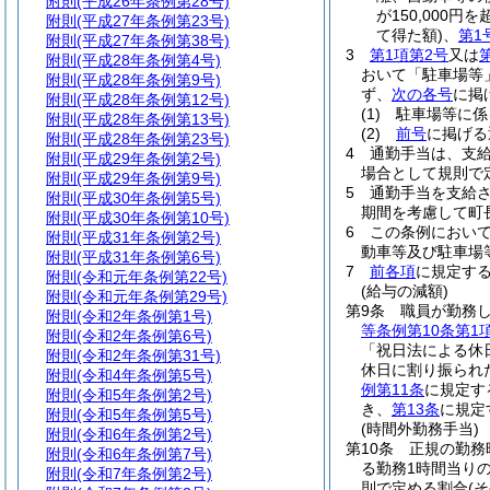
附則
(平成26年条例第28号)
が150,000
附則
(平成27年条例第23号)
て得た額)
、
第1
附則
(平成27年条例第38号)
3
第1項第2号
又は
附則
(平成28年条例第4号)
おいて「駐車場等
附則
(平成28年条例第9号)
ず、
次の各号
に掲
附則
(平成28年条例第12号)
(1)
駐車場等に係
附則
(平成28年条例第13号)
(2)
前号
に掲げ
附則
(平成28年条例第23号)
4
通勤手当は、支
附則
(平成29年条例第2号)
場合として規則で
附則
(平成29年条例第9号)
5
通勤手当を支給
附則
(平成30年条例第5号)
期間を考慮して町
附則
(平成30年条例第10号)
6
この条例におい
附則
(平成31年条例第2号)
動車等及び駐車場
附則
(平成31年条例第6号)
7
前各項
に規定す
附則
(令和元年条例第22号)
(給与の減額)
附則
(令和元年条例第29号)
第9条
職員が勤務
附則
(令和2年条例第1号)
等条例第10条第1
附則
(令和2年条例第6号)
「祝日法による休
附則
(令和2年条例第31号)
休日に割り振られ
附則
(令和4年条例第5号)
例第11条
に規定す
附則
(令和5年条例第2号)
き、
第13条
に規定
附則
(令和5年条例第5号)
(時間外勤務手当)
附則
(令和6年条例第2号)
第10条
正規の勤務
附則
(令和6年条例第7号)
る勤務1時間当りの
附則
(令和7年条例第2号)
則で定める割合
(