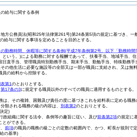
員の給与に関する条例
、地方公務員法
(昭和25年法律第261号)
第24条第5項の規定に基づき、一
の給与に関する事項を定めることを目的とする。
員の勤務時間、休暇等に関する条例
(平成7年条例第2号。以下「勤務時間
」という。)
による勤務に対する報酬であって、扶養手当、地域手当、住
宿日直手当、管理職員特別勤務手当、期末手当、勤勉手当、特殊勤務手
服その他生活に必要な施設等の全部又は一部が職員に支給され、又は無
職員の給料から控除する。
別表第1
のとおりとする。
、
第17条の3
に規定する職員以外のすべての職員に適用するものとする。
務は、その複雑、困難及び責任の度に基づきこれを給料表に定める職務
り分類される職務の級の内容は、
別表第2
のとおりとする。
決定)
行政組織に関する法令、条例等の趣旨に従い、及び
前条第2項
の規定に
ことができる。
は、
前項
の職員の職務の級ごとの定数の範囲内で、かつ、町長が規則で
給の基準)