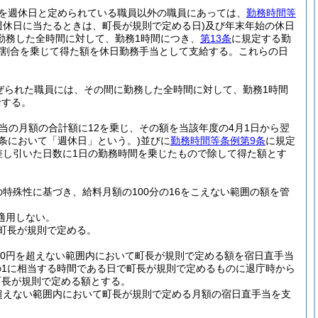
を週休日と定められている職員以外の職員にあっては、
勤務時間等
週休日に当たるときは、町長が規則で定める日)
及び年末年始の休日
勤務した全時間に対して、勤務1時間につき、
第13条
に規定する勤
定める割合を乗じて得た額を休日勤務手当として支給する。
これらの日
ぜられた職員には、その間に勤務した全時間に対して、勤務1時間
給する。
当の月額の合計額に12を乗じ、その額を当該年度の4月1日から翌
の条において「週休日」という。)
並びに
勤務時間等条例第9条
に規定
差し引いた日数に1日の勤務時間を乗じたもので除して得た額とす
特殊性に基づき、給料月額の100分の16をこえない範囲の額を管
適用しない。
町長が規則で定める。
700円を超えない範囲内において町長が規則で定める額を宿日直手当
の1に相当する時間である日で町長が規則で定めるものに退庁時から
町長が規則で定める額とする。
を超えない範囲内において町長が規則で定める月額の宿日直手当を支