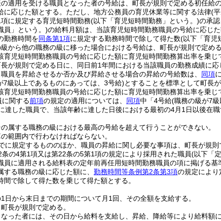
表の適用を受ける職員となった者の号給は、町長が規則で定める初任給
給に応じた額とする。
ただし、地方公務員の育児休業等に関する法律
(
1項に規定する育児短時間勤務
(以下「育児短時間勤務」という。)
の承認
職員」という。)
の給料月額は、当該育児短時間勤務職員の号給に応じた
の勤務時間を
同条第1項
に規定する勤務時間で除して得た数
(以下「育児
の級から他の職務の級に移った場合における号給は、町長が規則で定め
該育児短時間勤務職員の号給に応じた額に育児短時間勤務算出率を乗じ
町長が規則で定める日に、同日前1年間における当該職員の勤務成績に応
り職員を昇給させるか否か及び昇給させる場合の昇給の号給数は、
同項
が7級以上であるものにあっては、3号給)
とすることを標準として町長が
該育児短時間勤務職員の号給に応じた額に育児短時間勤務算出率を乗じ
員に関する
前項
の規定の適用については、
同項
中「4号給
(職務の級が7
歳に達した職員で、当該年齢に達した日後における最初の4月1日以後在
その属する職務の級における最高の号給を超えて行うことができない。
算の範囲内で行わなければならない。
でに規定するもののほか、職員の昇給に関し必要な事項は、町長が規則
2条の4第1項又は第22条の5第1項の規定により採用された職員
(以下「
職員に適用される給料表の定年前再任用短時間勤務職員の項に掲げる基
属する職務の級に応じた額に、
勤務時間等条例第2条第3項
の規定により
時間で除して得た数を乗じて得た額とする。
1日から末日までの期間について月1回、その全額を支給する。
、町長が規則で定める。
となった者には、その日から給料を支給し、昇給、降給等により給料額