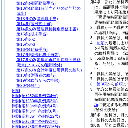
第4条
新たに給料
第12条
(夜間勤務手当)
は、当該職員の号
第13条
(勤務1時間当たりの給与額の
規定により同条第
算出)
「育児短時間勤務
第13条の2
(管理職手当)
児短時間勤務職員
第14条
(宿日直手当)
2
職員が一の職務
第14条の2
(管理職員特別勤務手当)
の給料月額は、当
第15条
(期末手当)
3
職員の昇給は、
第15条の2
4
前項
の規定によ
第15条の3
を4号給
(職務の級
第16条
(勤勉手当)
の給料月額は、当
第17条
(特殊勤務手当等)
5
55歳を超える職
第17条の2
(定年前再任用短時間勤務
る。
ただし、60
職員についての適用除外)
い。
第17条の3
(会計年度任用職員の給与)
6
職員の昇給は、
第18条
(休職者の給与)
7
職員の昇給は予
第19条
(給与からの控除)
8
第3項
から
前項
ま
第20条
(雑則)
9
地方公務員法第2
附則
再任用短時間勤務
附則
(昭和32年条例第4号)
短時間勤務職員の
附則
(昭和33年条例第3号)
項
に規定する勤務
附則
(昭和34年条例第4号)
(給料の支給)
附則
(昭和34年条例第6号)
第5条
給料は、月の
附則
(昭和35年条例第22号)
2
給料の支給日は
附則
(昭和36年条例第1号)
第6条
新たに職員
附則
(昭和36年条例第16号)