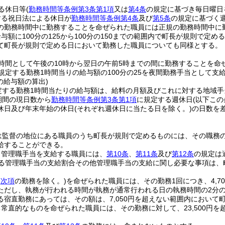
る休日等
(
勤務時間等条例第3条第1項
又は
第4条
の規定に基づき毎日曜日
する祝日法による休日が
勤務時間等条例第4条
及び
第5条
の規定に基づく
の勤務時間中に勤務することを命ぜられた職員には正規の勤務時間中に
与額に100分の125から100分の150までの範囲内で町長が規則で
て町長が規則で定める日において勤務した職員についても同様とする。
時間として午後の10時から翌日の午前5時までの間に勤務することを命
規定する勤務1時間当りの給与額の100分の25を夜間勤務手当として支
の給与額の算出)
定する勤務1時間当たりの給与額は、給料の月額及びこれに対する地域手
期間の現日数から
勤務時間等条例第3条第1項
に規定する週休日
(以下こ
休日及び年末年始の休日
(それぞれ週休日に当たる日を除く。)
の日数を
は監督の地位にある職員のうち町長が規則で定めるものには、その職務の
給することができる。
り管理職手当を支給する職員には、
第10条
、
第11条
及び
第12条
の規定は
る管理職手当の支給割合その他管理職手当の支給に関し必要な事項は、
(
次項
の勤務を除く。)
を命ぜられた職員には、その勤務1回につき、4,
ただし、執務が行われる時間が執務が通常行われる日の執務時間の2分
る宿直勤務にあっては、その額は、7,050円を超えない範囲内において
常直的なものを命ぜられた職員には、その勤務に対して、23,500円