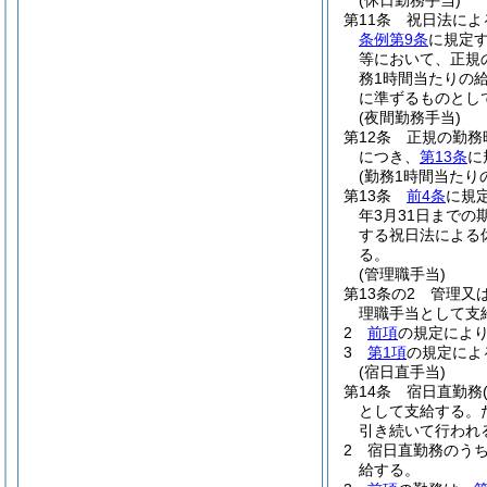
(休日勤務手当)
第11条
祝日法によ
条例第9条
に規定
等において、正規
務1時間当たりの給
に準ずるものとし
(夜間勤務手当)
第12条
正規の勤務
につき、
第13条
に
(勤務1時間当たり
第13条
前4条
に規
年3月31日までの
する祝日法による
る。
(管理職手当)
第13条の2
管理又
理職手当として支
2
前項
の規定によ
3
第1項
の規定によ
(宿日直手当)
第14条
宿日直勤務
として支給する。
引き続いて行われ
2
宿日直勤務のうち
給する。