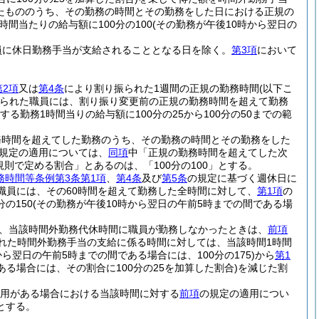
たもののうち、その勤務の時間とその勤務をした日における正規の
時間当たりの給与額に100分の100
(その勤務が午後10時から翌日の
員に休日勤務手当が支給されることとなる日を除く。
第3項
において
第2項
又は
第4条
により割り振られた1週間の正規の勤務時間
(以下こ
られた職員には、割り振り変更前の正規の勤務時間を超えて勤務
する勤務1時間当りの給与額に100分の25から100分の50までの範
務時間を超えてした勤務のうち、その勤務の時間とその勤務をした
規定の適用については、
同項
中「正規の勤務時間を超えてした次
規則で定める割合」とあるのは、「100分の100」とする。
務時間等条例第3条第1項
、
第4条
及び
第5条
の規定に基づく週休日に
た職員には、その60時間を超えて勤務した全時間に対して、
第1項
の
の150
(その勤務が午後10時から翌日の午前5時までの間である場
、当該時間外勤務代休時間に職員が勤務しなかったときは、
前項
れた時間外勤務手当の支給に係る時間に対しては、当該時間1時間
から翌日の午前5時までの間である場合には、100分の175)
から
第1
ある場合には、その割合に100分の25を加算した割合)
を減じた割
用がある場合における当該時間に対する
前項
の規定の適用につい
とする。