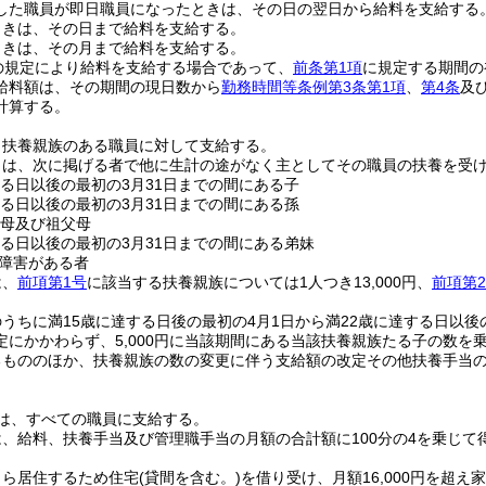
した職員が即日職員になったときは、その日の翌日から給料を支給する
ときは、その日まで給料を支給する。
ときは、その月まで給料を支給する。
の規定により給料を支給する場合であって、
前条第1項
に規定する期間の
給料額は、その期間の現日数から
勤務時間等条例第3条第1項
、
第4条
及
計算する。
、扶養親族のある職員に対して支給する。
とは、次に掲げる者で他に生計の途がなく主としてその職員の扶養を受
する日以後の最初の3月31日までの間にある子
する日以後の最初の3月31日までの間にある孫
父母及び祖父母
する日以後の最初の3月31日までの間にある弟妹
障害がある者
は、
前項第1号
に該当する扶養親族については1人つき13,000円、
前項第
うちに満15歳に達する日後の最初の4月1日から満22歳に達する日以後
定にかかわらず、5,000円に当該期間にある当該扶養親族たる子の数を
るもののほか、扶養親族の数の変更に伴う支給額の改定その他扶養手当
は、すべての職員に支給する。
、給料、扶養手当及び管理職手当の月額の合計額に100分の4を乗じて
自ら居住するため住宅
(貸間を含む。)
を借り受け、月額16,000円を超え