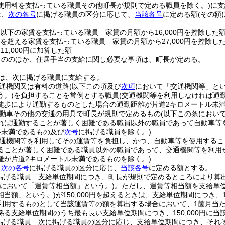
使用料を支払っている職員その他町長が規則で定める職員を除く。)
に支
は、
次の各号
に掲げる職員の区分に応じて、
当該各号
に定める額
(その額
0円以下の家賃を支払っている職員 家賃の月額から16,000円を控除した
0円を超える家賃を支払っている職員 家賃の月額から27,000円を控除し
11,000円に加算した額
もののほか、住居手当の支給に関し必要な事項は、町長が定める。
は、次に掲げる職員に支給する。
通機関又は有料の道路
(以下この項及び
次項
において「交通機関等」とい
う。)
を負担することを常例とする職員
(交通機関等を利用しなければ通
徒歩により通勤するものとした場合の通勤距離が片道2キロメートル未
動車その他の交通の用具で町長が規則で定めるもの
(以下この条におい
れば通勤することが著しく困難である職員以外の職員であって自動車等
ル未満であるもの及び
次号
に掲げる職員を除く。)
通機関等を利用してその運賃等を負担し、かつ、自動車等を使用するこ
ることが著しく困難である職員以外の職員であって、交通機関等を利用
離が片道2キロメートル未満であるものを除く。)
、
次の各号
に掲げる職員の区分に応じ、
当該各号
に定める額とする。
掲げる職員 支給単位期間につき、町長が規則で定めるところにより算
号において「運賃等相当額」という。)
。
ただし、運賃等相当額を支給単
相当額」という。)
が150,000円を超えるときは、支給単位期間につき、
利用するものとして当該運賃等の額を算出する場合において、1箇月当たり
係る支給単位期間のうち最も長い支給単位期間につき、150,000円に当
掲げる職員 次に掲げる職員の区分に応じ、支給単位期間につき、それ