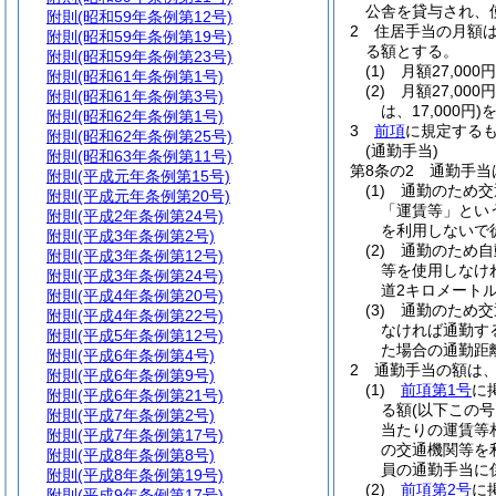
公舎を貸与され、
附則
(昭和59年条例第12号)
2
住居手当の月額
附則
(昭和59年条例第19号)
る額とする。
附則
(昭和59年条例第23号)
(1)
月額27,00
附則
(昭和61年条例第1号)
(2)
月額27,00
附則
(昭和61年条例第3号)
は、17,000円)
を
附則
(昭和62年条例第1号)
3
前項
に規定する
附則
(昭和62年条例第25号)
(通勤手当)
附則
(昭和63年条例第11号)
第8条の2
通勤手当
附則
(平成元年条例第15号)
(1)
通勤のため交
附則
(平成元年条例第20号)
「運賃等」とい
附則
(平成2年条例第24号)
を利用しないで
附則
(平成3年条例第2号)
(2)
通勤のため自
附則
(平成3年条例第12号)
等を使用しなけ
附則
(平成3年条例第24号)
道2キロメート
附則
(平成4年条例第20号)
(3)
通勤のため交
附則
(平成4年条例第22号)
なければ通勤す
附則
(平成5年条例第12号)
た場合の通勤距
附則
(平成6年条例第4号)
2
通勤手当の額は
附則
(平成6年条例第9号)
(1)
前項第1号
に
附則
(平成6年条例第21号)
る額
(以下この
附則
(平成7年条例第2号)
当たりの運賃等
附則
(平成7年条例第17号)
の交通機関等を
附則
(平成8年条例第8号)
員の通勤手当に
附則
(平成8年条例第19号)
(2)
前項第2号
に
附則
(平成9年条例第17号)