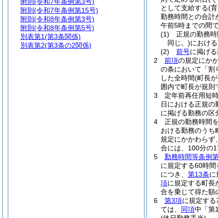
附則
(令和7年条例第3号)
として支給する
(
附則
(令和7年条例第15号)
勤務時間との合計
附則
(令和8年条例第3号)
午前5時までの間で
附則
(令和8年条例第5号)
(1)
正規の勤務時
別表第1
(第3条関係)
同じ。)
における
別表第2
(第3条の2関係)
(2)
前号
に掲げる
2
前項
の規定にか
の条において「割
した全時間
(町長
囲内で町長が規則
3
定年前再任用短
日における正規の
に掲げる勤務の区分
4
正規の勤務時間
おける勤務のうち
規定にかかわらず
合には、100分の17
5
勤務時間等条例第
に規定する60時
につき、
第13条
に
項
に規定する町長
合を乗じて得た額
6
第3項
に規定する
ては、
同項
中「第