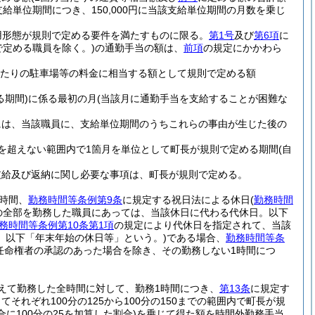
給単位期間につき、150,000円に当該支給単位期間の月数を乗じ
用形態が規則で定める要件を満たすものに限る。
第1号
及び
第6項
に
で定める職員を除く。)
の通勤手当の額は、
前項
の規定にかかわら
月当たりの駐車場等の料金に相当する額として規則で定める額
期間)
に係る最初の月
(当該月に通勤手当を支給することが困難な
には、当該職員に、支給単位期間のうちこれらの事由が生じた後の
を超えない範囲内で1箇月を単位として町長が規則で定める期間
(自
支給及び返納に関し必要な事項は、町長が規則で定める。
時間、
勤務時間等条例第9条
に規定する祝日法による休日
(
勤務時間
の全部を勤務した職員にあっては、当該休日に代わる代休日。以下
務時間等条例第10条第1項
の規定により代休日を指定されて、当該
。以下「年末年始の休日等」という。)
である場合、
勤務時間等条
任命権者の承認のあった場合を除き、その勤務しない1時間につ
えて勤務した全時間に対して、勤務1時間につき、
第13条
に規定す
れぞれ100分の125から100分の150までの範囲内で町長が規
に100分の25を加算した割合)
を乗じて得た額を時間外勤務手当