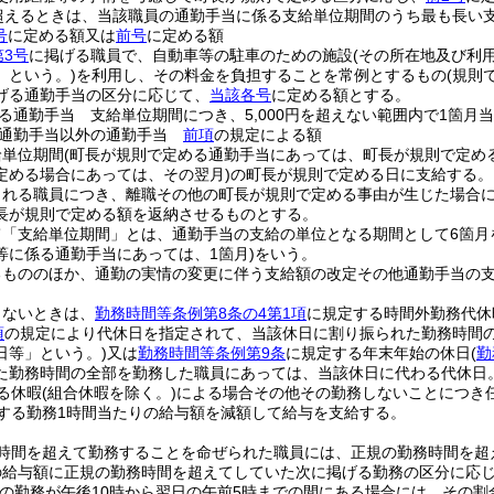
円を超えるときは、当該職員の通勤手当に係る支給単位期間のうち最も長い支
号
に定める額又は
前号
に定める額
第3号
に掲げる職員で、自動車等の駐車のための施設
(その所在地及び利
」という。)
を利用し、その料金を負担することを常例とするもの
(規則
げる通勤手当の区分に応じて、
当該各号
に定める額とする。
る通勤手当 支給単位期間につき、5,000円を超えない範囲内で1箇
る通勤手当以外の通勤手当
前項
の規定による額
給単位期間
(町長が規則で定める通勤手当にあっては、町長が規則で定める
定める場合にあっては、その翌月)
の町長が規則で定める日に支給する。
される職員につき、離職その他の町長が規則で定める事由が生じた場合
長が規則で定める額を返納させるものとする。
て「支給単位期間」とは、通勤手当の支給の単位となる期間として6箇月
等に係る通勤手当にあっては、1箇月)
をいう。
るもののほか、通勤の実情の変更に伴う支給額の改定その他通勤手当の
しないときは、
勤務時間等条例第8条の4第1項
に規定する時間外勤務代休
項
の規定により代休日を指定されて、当該休日に割り振られた勤務時間
日等」という。)
又は
勤務時間等条例第9条
に規定する年末年始の休日
(
勤
た勤務時間の全部を勤務した職員にあっては、当該休日に代わる代休日
る休暇
(組合休暇を除く。)
による場合その他その勤務しないことにつき
する勤務1時間当たりの給与額を減額して給与を支給する。
時間を超えて勤務することを命ぜられた職員には、正規の勤務時間を超
給与額に正規の勤務時間を超えてしていた次に掲げる勤務の区分に応じてそ
その勤務が午後10時から翌日の午前5時までの間にある場合には、その割合