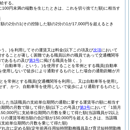
給する。
に100円未満の端数を生じたときは、これを切り捨てた額)
に相当す
額
た額の2分の1
(その控除した額の2分の1が17,000円を超えるとき
う。)
を利用してその運賃又は料金
(以下この項及び
次項
において
勤することが著しく困難である職員以外の職員であって交通機関等
満であるもの及び
第3号
に掲げる職員を除く。)
て「自動車等」という。)
を使用することを常例とする職員
(自動車
を使用しないで徒歩により通勤するものとした場合の通勤距離が片
とを常例とする職員
(交通機関等を利用し、又は自動車等を使用し
せず、かつ、自動車等を使用しないで徒歩により通勤するものとし
出した当該職員の支給単位期間の通勤に要する運賃等の額に相当す
位期間の月数で除して得た額
(以下この号及び
第3号
において「1箇月
150,000円に支給単位期間の月数を乗じて得た額
(当該職員が2以上
の運賃等相当額の合計額が150,000円を超えるときは、当該職
該支給単位期間の月数を乗じて得た額)
ぞれ次に定める額
(定年前再任用短時間勤務職員及び育児短時間勤務