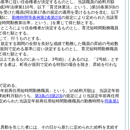
の基準に従い任命権者が決定するものとし、当該職員の給料月額
平成3年法律第110号。以下「育児休業法」という。)
第10条第3項の
を受けた職員
(同法第17条の規定の適用を受けるものを含む。以下
額に、
勤務時間等条例第2条第2項
の規定により定められた当該育
短時間勤務算出率」という。)
を乗じて得た額とする。
るところにより任命権者が決定するものとし、育児短時間勤務職員
て得た額とする。
じて、行うものとする。
に規定する期間の全部を良好な成績で勤務した職員の昇給の号給数
規則で定める基準に従い決定するものとし、育児短時間勤務職員
て得た額とする。
級以上であるものにあっては、3号給)
」とあるのは、「2号給」とす
職する者は、町長が規則で定める特別の場合を除き、昇給を行わな
で定める。
定年前再任用短時間勤務職員」という。)
の給料月額は、当該定年前
準給料月額のうち、
第3条の3第2項
の規定により当該定年前再任用
定められた当該定年前再任用短時間勤務職員の勤務時間を
同条第1
に異動を生じた者には、その日から新たに定められた給料を支給す