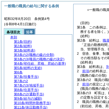
一般職の職員の給与に関する条例
○一般職の職
昭和32年8月20日 条例第4号
(目的)
(令和8年4月1日施行)
第1条
この条例は
務する者を除く。)
条項目次
沿革
(給料)
本則
第2条
給料は、
職
第1条
(目的)
「正規の勤務時間
第2条
(給料)
当、管理職手当、
第3条
(給料表)
2
宿舎、食事、制
第3条の2
(職務の級の分類)
その相当額をその
第3条の3
(職員の職務の級の決定)
(給料表)
第4条
(初任給、昇格、昇給の基準)
第3条
給料表は、
第5条
(給料の支給)
2
前項
の給料表は
第6条
(職務の級の分類)
第7条
(扶養手当)
第3条の2
職員の職
第7条の2
2
前項
の規定によ
第7条の3
(地域手当)
(職員の職務の級の
第8条
(住居手当)
第3条の3
町長は、
第8条の2
(通勤手当)
の定数を設定する
第9条
(給与の減額)
2
職員の職務の級
第10条
(時間外勤務手当)
(初任給、昇格、昇
第11条
(休日勤務手当)