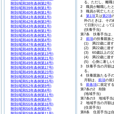
る。
ただし、離職
附則
(昭和38年条例第2号)
2
職員が離職した
附則
(昭和39年条例第1号)
3
職員が死亡した
附則
(昭和40年条例第1号)
4
第1項
又は
第2項
附則
(昭和41年条例第1号)
外のときは、その
附則
(昭和42年条例第3号)
て日割りによって
附則
(昭和43年条例第1号)
(扶養手当)
附則
(昭和44年条例第1号)
第7条
扶養手当は
附則
(昭和45年条例第1号)
2
前項
の扶養親族
附則
(昭和46年条例第4号)
(1)
満22歳に達
附則
(昭和47年条例第1号)
(2)
満22歳に達
附則
(昭和48年条例第1号)
(3)
60歳以上の
附則
(昭和48年条例第13号)
(4)
満22歳に達
附則
(昭和48年条例第21号)
(5)
心身に著しい
附則
(昭和49年条例第14号)
3
扶養手当の月額
附則
(昭和49年条例第17号)
る。
附則
(昭和49年条例第23号)
4
扶養親族たる子の
附則
(昭和50年条例第12号)
月額は、
前項
の規
附則
(昭和51年条例第15号)
5
前各項
に規定す
附則
(昭和52年条例第9号)
第7条の2
削除
附則
(昭和53年条例第4号)
(地域手当)
附則
(昭和55年条例第11号)
第7条の3
地域手当
附則
(昭和55年条例第4号)
2
地域手当の月額は
附則
(昭和55年条例第16号)
(住居手当)
附則
(昭和56年条例第5号)
第8条
住居手当は
附則
(昭和59年条例第11号)