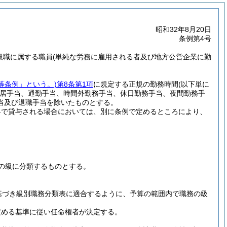
昭和32年8月20日
条例第4号
般職に属する職員
(単純な労務に雇用される者及び地方公営企業に勤
等条例」という。)
第8条第1項
に規定する正規の勤務時間
(以下単に
居手当、通勤手当、時間外勤務手当、休日勤務手当、夜間勤務手
当及び退職手当を除いたものとする。
料で貸与される場合においては、別に条例で定めるところにより、
の級に分類するものとする。
基づき級別職務分類表に適合するように、予算の範囲内で職務の級
定める基準に従い任命権者が決定する。