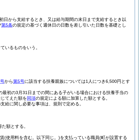
。
初日から支給するとき、又は給与期間の末日まで支給するとき以
び
第5条
の規定の基づく週休日の日数を差し引いた日数を基礎とし
けているものをいう。
2号
から
第5号
に該当する扶養親族については1人につき6,500円とす
の最初の3月31日までの間にある子がいる場合における扶養手当の
乗じてえた額を
同項
の規定による額に加算した額とする。
の支給に関し必要な事項は、規則で定める。
得た額とする。
家賃
(使用料を含む。以下同じ。)
を支払っている職員
(町が設置する