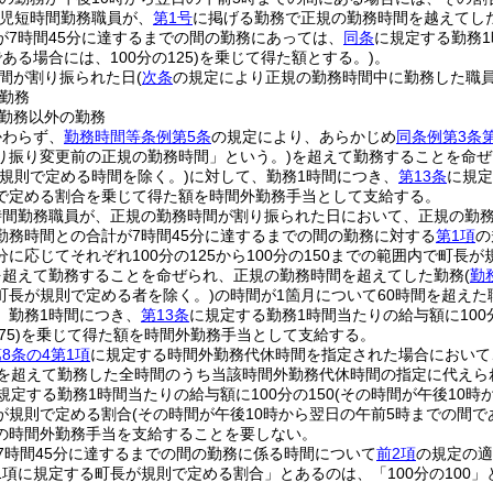
育児短時間勤務職員が、
第1号
に掲げる勤務で正規の勤務時間を越えてし
が7時間45分に達するまでの間の勤務にあっては、
同条
に規定する勤務1
ある場合には、100分の125)
を乗じて得た額とする。)
。
間が割り振られた日
(
次条
の規定により正規の勤務時間中に勤務した職
勤務
勤務以外の勤務
かわらず、
勤務時間等条例第5条
の規定により、あらかじめ
同条例第3条
り振り変更前の正規の勤務時間」という。)
を超えて勤務することを命ぜ
が規則で定める時間を除く。)
に対して、勤務1時間につき、
第13条
に規定
で定める割合を乗じて得た額を時間外勤務手当として支給する。
時間勤務職員が、正規の勤務時間が割り振られた日において、正規の勤
勤務時間との合計が7時間45分に達するまでの間の勤務に対する
第1項
の
に応じてそれぞれ100分の125から100分の150までの範囲内で町長が
を超えて勤務することを命ぜられ、正規の勤務時間を超えてした勤務
(
勤
町長が規則で定める者を除く。)
の時間が1箇月について60時間を超え
、勤務1時間につき、
第13条
に規定する勤務1時間当たりの給与額に100分
5)
を乗じて得た額を時間外勤務手当として支給する。
8条の4第1項
に規定する時間外勤務代休時間を指定された場合において
間を超えて勤務した全時間のうち当該時間外勤務代休時間の指定に代えら
規定する勤務1時間当たりの給与額に100分の150
(その時間が午後10時
が規則で定める割合
(その時間が午後10時から翌日の午前5時までの間で
の時間外勤務手当を支給することを要しない。
7時間45分に達するまでの間の勤務に係る時間について
前2項
の規定の適
1項に規定する町長が規則で定める割合」とあるのは、「100分の100」