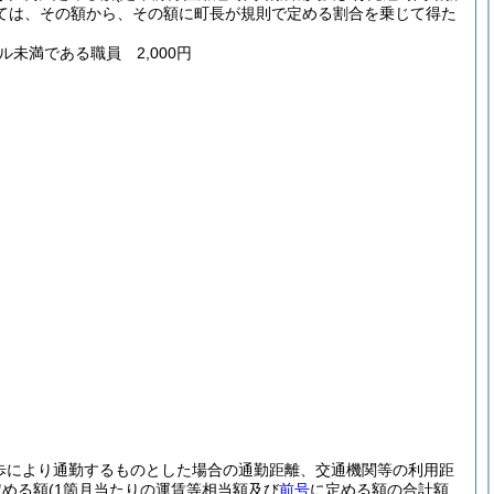
ては、その額から、その額に町長が規則で定める割合を乗じて得た
ル未満である職員 2,000円
歩により通勤するものとした場合の通勤距離、交通機関等の利用距
定める額
(1箇月当たりの運賃等相当額及び
前号
に定める額の合計額