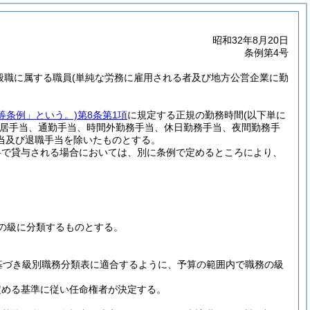
昭和32年8月20日
条例第4号
般職に属する職員
(単純な労務に雇用される者及び地方公営企業に勤
等条例」という。)
第8条第1項
に規定する正規の勤務時間
(以下単に
居手当、通勤手当、時間外勤務手当、休日勤務手当、夜間勤務手
当及び退職手当を除いたものとする。
料で貸与される場合においては、別に条例で定めるところにより、
の級に分類するものとする。
基づき級別職務分類表に適合するように、予算の範囲内で職務の級
定める基準に従い任命権者が決定する。