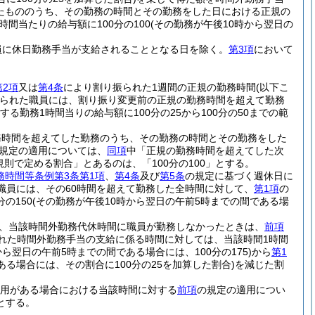
たもののうち、その勤務の時間とその勤務をした日における正規の
時間当たりの給与額に100分の100
(その勤務が午後10時から翌日の
員に休日勤務手当が支給されることとなる日を除く。
第3項
において
第2項
又は
第4条
により割り振られた1週間の正規の勤務時間
(以下こ
られた職員には、割り振り変更前の正規の勤務時間を超えて勤務
する勤務1時間当りの給与額に100分の25から100分の50までの範
務時間を超えてした勤務のうち、その勤務の時間とその勤務をした
規定の適用については、
同項
中「正規の勤務時間を超えてした次
規則で定める割合」とあるのは、「100分の100」とする。
務時間等条例第3条第1項
、
第4条
及び
第5条
の規定に基づく週休日に
た職員には、その60時間を超えて勤務した全時間に対して、
第1項
の
の150
(その勤務が午後10時から翌日の午前5時までの間である場
、当該時間外勤務代休時間に職員が勤務しなかったときは、
前項
れた時間外勤務手当の支給に係る時間に対しては、当該時間1時間
から翌日の午前5時までの間である場合には、100分の175)
から
第1
ある場合には、その割合に100分の25を加算した割合)
を減じた割
用がある場合における当該時間に対する
前項
の規定の適用につい
とする。