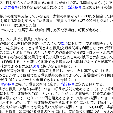
使用料を支払っている職員その他町長が規則で定める職員を除く。)
に支
は、
次の各号
に掲げる職員の区分に応じて、
当該各号
に定める額
(その額
0円以下の家賃を支払っている職員 家賃の月額から16,000円を控除した
0円を超える家賃を支払っている職員 家賃の月額から27,000円を控除し
11,000円に加算した額
もののほか、住居手当の支給に関し必要な事項は、町長が定める。
は、次に掲げる職員に支給する。
通機関又は有料の道路
(以下この項及び
次項
において「交通機関等」とい
う。)
を負担することを常例とする職員
(交通機関等を利用しなければ通
徒歩により通勤するものとした場合の通勤距離が片道2キロメートル未
動車その他の交通の用具で町長が規則で定めるもの
(以下この条におい
れば通勤することが著しく困難である職員以外の職員であって自動車等
ル未満であるもの及び
次号
に掲げる職員を除く。)
通機関等を利用してその運賃等を負担し、かつ、自動車等を使用するこ
ることが著しく困難である職員以外の職員であって、交通機関等を利用
離が片道2キロメートル未満であるものを除く。)
、
次の各号
に掲げる職員の区分に応じ、
当該各号
に定める額とする。
掲げる職員 支給単位期間につき、町長が規則で定めるところにより算
号において「運賃等相当額」という。)
。
ただし、運賃等相当額を支給単
相当額」という。)
が150,000円を超えるときは、支給単位期間につき、
利用するものとして当該運賃等の額を算出する場合において、1箇月当たり
係る支給単位期間のうち最も長い支給単位期間につき、150,000円に当
掲げる職員 次に掲げる職員の区分に応じ、支給単位期間につき、それ