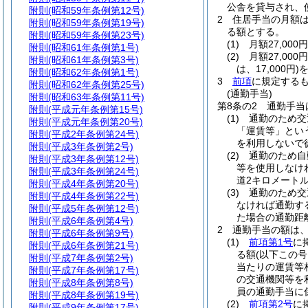
公舎を貸与され、
附則
(昭和59年条例第12号)
2
住居手当の月額
附則
(昭和59年条例第19号)
る額とする。
附則
(昭和59年条例第23号)
(1)
月額27,00
附則
(昭和61年条例第1号)
(2)
月額27,00
附則
(昭和61年条例第3号)
は、17,000円)
を
附則
(昭和62年条例第1号)
3
前項
に規定する
附則
(昭和62年条例第25号)
(通勤手当)
附則
(昭和63年条例第11号)
第8条の2
通勤手当
附則
(平成元年条例第15号)
(1)
通勤のため交
附則
(平成元年条例第20号)
「運賃等」とい
附則
(平成2年条例第24号)
を利用しないで
附則
(平成3年条例第2号)
(2)
通勤のため自
附則
(平成3年条例第12号)
等を使用しなけ
附則
(平成3年条例第24号)
道2キロメート
附則
(平成4年条例第20号)
(3)
通勤のため交
附則
(平成4年条例第22号)
なければ通勤す
附則
(平成5年条例第12号)
た場合の通勤距
附則
(平成6年条例第4号)
2
通勤手当の額は
附則
(平成6年条例第9号)
(1)
前項第1号
に
附則
(平成6年条例第21号)
る額
(以下この
附則
(平成7年条例第2号)
当たりの運賃等
附則
(平成7年条例第17号)
の交通機関等を
附則
(平成8年条例第8号)
員の通勤手当に
附則
(平成8年条例第19号)
(2)
前項第2号
に
附則
(平成9年条例第17号)