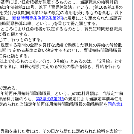
の基準に従い任命権者が決定するものとし、当該職員の給料月額
平成3年法律第110号。以下「育児休業法」という。)
第10条第3項の
を受けた職員
(同法第17条の規定の適用を受けるものを含む。以下
額に、
勤務時間等条例第2条第2項
の規定により定められた当該育
短時間勤務算出率」という。)
を乗じて得た額とする。
るところにより任命権者が決定するものとし、育児短時間勤務職員
て得た額とする。
じて、行うものとする。
に規定する期間の全部を良好な成績で勤務した職員の昇給の号給数
規則で定める基準に従い決定するものとし、育児短時間勤務職員
て得た額とする。
級以上であるものにあっては、3号給)
」とあるのは、「2号給」とす
職する者は、町長が規則で定める特別の場合を除き、昇給を行わな
で定める。
定年前再任用短時間勤務職員」という。)
の給料月額は、当該定年前
準給料月額のうち、
第3条の3第2項
の規定により当該定年前再任用
定められた当該定年前再任用短時間勤務職員の勤務時間を
同条第1
に異動を生じた者には、その日から新たに定められた給料を支給す