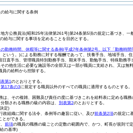
員の給与に関する条例
、地方公務員法
(昭和25年法律第261号)
第24条第5項の規定に基づき、一
の給与に関する事項を定めることを目的とする。
員の勤務時間、休暇等に関する条例
(平成7年条例第2号。以下「勤務時間
」という。)
による勤務に対する報酬であって、扶養手当、地域手当、住
宿日直手当、管理職員特別勤務手当、期末手当、勤勉手当、特殊勤務手
服その他生活に必要な施設等の全部又は一部が職員に支給され、又は無
職員の給料から控除する。
別表第1
のとおりとする。
、
第17条の3
に規定する職員以外のすべての職員に適用するものとする。
務は、その複雑、困難及び責任の度に基づきこれを給料表に定める職務
り分類される職務の級の内容は、
別表第2
のとおりとする。
決定)
行政組織に関する法令、条例等の趣旨に従い、及び
前条第2項
の規定に
ことができる。
は、
前項
の職員の職務の級ごとの定数の範囲内で、かつ、町長が規則で
給の基準)