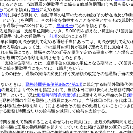
円を超えるときは、当該職員の通勤手当に係る支給単位期間のうち最も長い支
号
に定める額又は
前号
に定める額
第3号
に掲げる職員で、自動車等の駐車のための施設
(その所在地及び利
」という。)
を利用し、その料金を負担することを常例とするもの
(規則
げる通勤手当の区分に応じて、
当該各号
に定める額とする。
る通勤手当 支給単位期間につき、5,000円を超えない範囲内で1箇
る通勤手当以外の通勤手当
前項
の規定による額
給単位期間
(町長が規則で定める通勤手当にあっては、町長が規則で定める
定める場合にあっては、その翌月)
の町長が規則で定める日に支給する。
される職員につき、離職その他の町長が規則で定める事由が生じた場合
長が規則で定める額を返納させるものとする。
て「支給単位期間」とは、通勤手当の支給の単位となる期間として6箇月
等に係る通勤手当にあっては、1箇月)
をいう。
るもののほか、通勤の実情の変更に伴う支給額の改定その他通勤手当の
しないときは、
勤務時間等条例第8条の4第1項
に規定する時間外勤務代休
項
の規定により代休日を指定されて、当該休日に割り振られた勤務時間
日等」という。)
又は
勤務時間等条例第9条
に規定する年末年始の休日
(
勤
た勤務時間の全部を勤務した職員にあっては、当該休日に代わる代休日
る休暇
(組合休暇を除く。)
による場合その他その勤務しないことにつき
する勤務1時間当たりの給与額を減額して給与を支給する。
時間を超えて勤務することを命ぜられた職員には、正規の勤務時間を超
給与額に正規の勤務時間を超えてしていた次に掲げる勤務の区分に応じてそ
その勤務が午後10時から翌日の午前5時までの間にある場合には、その割合