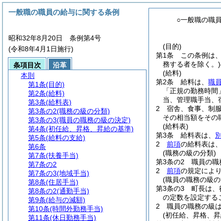
一般職の職員の給与に関する条例
○一般職の職
昭和32年8月20日 条例第4号
(目的)
(令和8年4月1日施行)
第1条
この条例は
務する者を除く。)
条項目次
沿革
(給料)
本則
第2条
給料は、
職
第1条
(目的)
「正規の勤務時間
第2条
(給料)
当、管理職手当、
第3条
(給料表)
2
宿舎、食事、制
第3条の2
(職務の級の分類)
その相当額をその
第3条の3
(職員の職務の級の決定)
(給料表)
第4条
(初任給、昇格、昇給の基準)
第3条
給料表は、
第5条
(給料の支給)
2
前項
の給料表は
第6条
(職務の級の分類)
第7条
(扶養手当)
第3条の2
職員の職
第7条の2
2
前項
の規定によ
第7条の3
(地域手当)
(職員の職務の級の
第8条
(住居手当)
第3条の3
町長は、
第8条の2
(通勤手当)
の定数を設定する
第9条
(給与の減額)
2
職員の職務の級
第10条
(時間外勤務手当)
(初任給、昇格、昇
第11条
(休日勤務手当)