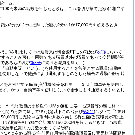
給する。
に100円未満の端数を生じたときは、これを切り捨てた額)
に相当す
額
た額の2分の1
(その控除した額の2分の1が17,000円を超えるとき
う。)
を利用してその運賃又は料金
(以下この項及び
次項
において
勤することが著しく困難である職員以外の職員であって交通機関等
満であるもの及び
第3号
に掲げる職員を除く。)
て「自動車等」という。)
を使用することを常例とする職員
(自動車
を使用しないで徒歩により通勤するものとした場合の通勤距離が片
とを常例とする職員
(交通機関等を利用し、又は自動車等を使用し
せず、かつ、自動車等を使用しないで徒歩により通勤するものとし
出した当該職員の支給単位期間の通勤に要する運賃等の額に相当す
位期間の月数で除して得た額
(以下この号及び
第3号
において「1箇月
150,000円に支給単位期間の月数を乗じて得た額
(当該職員が2以上
の運賃等相当額の合計額が150,000円を超えるときは、当該職
該支給単位期間の月数を乗じて得た額)
ぞれ次に定める額
(定年前再任用短時間勤務職員及び育児短時間勤務