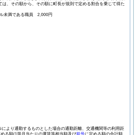
ては、その額から、その額に町長が規則で定める割合を乗じて得た
ル未満である職員 2,000円
歩により通勤するものとした場合の通勤距離、交通機関等の利用距
定める額
(1箇月当たりの運賃等相当額及び
前号
に定める額の合計額