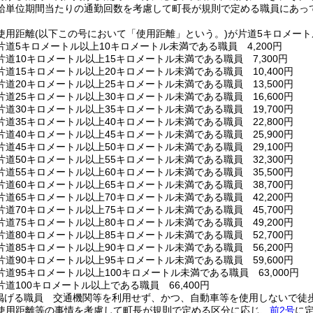
給単位期間当たりの通勤回数を考慮して町長が規則で定める職員にあっ
使用距離
(以下この号において「使用距離」という。)
が片道5キロメート
道5キロメートル以上10キロメートル未満である職員 4,200円
道10キロメートル以上15キロメートル未満である職員 7,300円
道15キロメートル以上20キロメートル未満である職員 10,400円
道20キロメートル以上25キロメートル未満である職員 13,500円
道25キロメートル以上30キロメートル未満である職員 16,600円
道30キロメートル以上35キロメートル未満である職員 19,700円
道35キロメートル以上40キロメートル未満である職員 22,800円
道40キロメートル以上45キロメートル未満である職員 25,900円
道45キロメートル以上50キロメートル未満である職員 29,100円
道50キロメートル以上55キロメートル未満である職員 32,300円
道55キロメートル以上60キロメートル未満である職員 35,500円
道60キロメートル以上65キロメートル未満である職員 38,700円
道65キロメートル以上70キロメートル未満である職員 42,200円
道70キロメートル以上75キロメートル未満である職員 45,700円
道75キロメートル以上80キロメートル未満である職員 49,200円
道80キロメートル以上85キロメートル未満である職員 52,700円
道85キロメートル以上90キロメートル未満である職員 56,200円
道90キロメートル以上95キロメートル未満である職員 59,600円
道95キロメートル以上100キロメートル未満である職員 63,000円
道100キロメートル以上である職員 66,400円
掲げる職員 交通機関等を利用せず、かつ、自動車等を使用しないで徒
使用距離等の事情を考慮して町長が規則で定める区分に応じ、
前2号
に