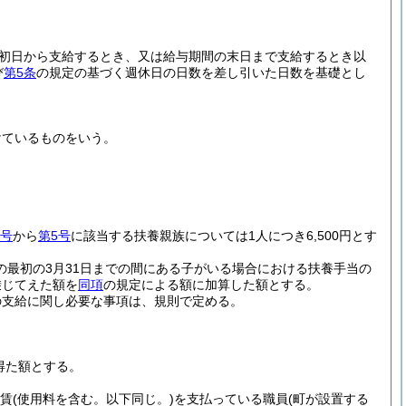
。
初日から支給するとき、又は給与期間の末日まで支給するとき以
び
第5条
の規定の基づく週休日の日数を差し引いた日数を基礎とし
けているものをいう。
2号
から
第5号
に該当する扶養親族については1人につき6,500円とす
の最初の3月31日までの間にある子がいる場合における扶養手当の
乗じてえた額を
同項
の規定による額に加算した額とする。
の支給に関し必要な事項は、規則で定める。
得た額とする。
家賃
(使用料を含む。以下同じ。)
を支払っている職員
(町が設置する