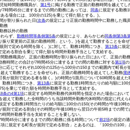
育児短時間勤務職員が、
第1号
に掲げる勤務で正規の勤務時間を越えてし
が7時間45分に達するまでの間の勤務にあっては、
同条
に規定する勤務1
ある場合には、100分の125)
を乗じて得た額とする。)
。
間が割り振られた日
(
次条
の規定により正規の勤務時間中に勤務した職
勤務
勤務以外の勤務
かわらず、
勤務時間等条例第5条
の規定により、あらかじめ
同条例第3条
り振り変更前の正規の勤務時間」という。)
を超えて勤務することを命ぜ
が規則で定める時間を除く。)
に対して、勤務1時間につき、
第13条
に規定
で定める割合を乗じて得た額を時間外勤務手当として支給する。
時間勤務職員が、正規の勤務時間が割り振られた日において、正規の勤
勤務時間との合計が7時間45分に達するまでの間の勤務に対する
第1項
の
に応じてそれぞれ100分の125から100分の150までの範囲内で町長が
を超えて勤務することを命ぜられ、正規の勤務時間を超えてした勤務
(
勤
町長が規則で定める者を除く。)
の時間が1箇月について60時間を超え
、勤務1時間につき、
第13条
に規定する勤務1時間当たりの給与額に100分
5)
を乗じて得た額を時間外勤務手当として支給する。
8条の4第1項
に規定する時間外勤務代休時間を指定された場合において
間を超えて勤務した全時間のうち当該時間外勤務代休時間の指定に代えら
規定する勤務1時間当たりの給与額に100分の150
(その時間が午後10時
が規則で定める割合
(その時間が午後10時から翌日の午前5時までの間で
の時間外勤務手当を支給することを要しない。
7時間45分に達するまでの間の勤務に係る時間について
前2項
の規定の適
1項に規定する町長が規則で定める割合」とあるのは、「100分の100」