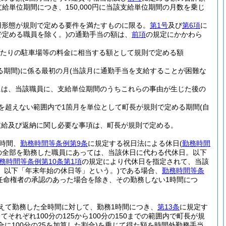
給単位期間につき、150,000円に当該支給単位期間の月数を乗じ
用形態が規則で定める要件を満たすものに限る。
第1号
及び
第6項
に
で定める職員を除く。)
の通勤手当の額は、
前項
の規定にかかわら
月当たりの駐車場等の料金に相当する額として規則で定める額
期間)
に係る最初の月
(当該月に通勤手当を支給することが困難な
には、当該職員に、支給単位期間のうちこれらの事由が生じた後の
を超えない範囲内で1箇月を単位として町長が規則で定める期間
(自
支給及び返納に関し必要な事項は、町長が規則で定める。
時間、
勤務時間等条例第9条
に規定する祝日法による休日
(
勤務時間
の全部を勤務した職員にあっては、当該休日に代わる代休日。以下
務時間等条例第10条第1項
の規定により代休日を指定されて、当該
。以下「年末年始の休日等」という。)
である場合、
勤務時間等条
任命権者の承認のあった場合を除き、その勤務しない1時間につ
えて勤務した全時間に対して、勤務1時間につき、
第13条
に規定す
れぞれ100分の125から100分の150までの範囲内で町長が規
に100分の25を加算した割合)
を乗じて得た額を時間外勤務手当