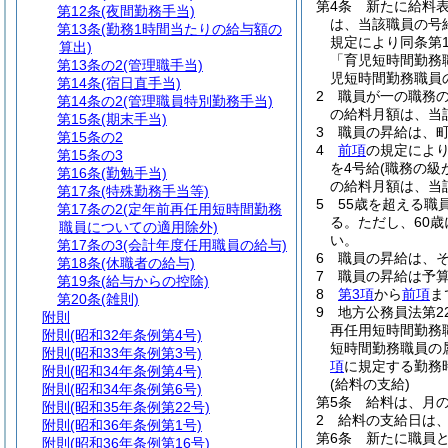
第4条
新たに給料
第12条
(夜間勤務手当)
は、当該職員の号
第13条
(勤務1時間当たりの給与額の
規定により同条第
算出)
「育児短時間勤務
第13条の2
(管理職手当)
児短時間勤務職員
第14条
(宿日直手当)
2
職員が一の職務
第14条の2
(管理職員特別勤務手当)
の給料月額は、当
第15条
(期末手当)
3
職員の昇給は、
第15条の2
4
前項
の規定によ
第15条の3
を4号給
(職務の級
第16条
(勤勉手当)
の給料月額は、当
第17条
(特殊勤務手当等)
5
55歳を超える職
第17条の2
(定年前再任用短時間勤務
る。
ただし、60
職員についての適用除外)
い。
第17条の3
(会計年度任用職員の給与)
6
職員の昇給は、
第18条
(休職者の給与)
7
職員の昇給は予
第19条
(給与からの控除)
8
第3項
から
前項
ま
第20条
(雑則)
9
地方公務員法第2
附則
再任用短時間勤務
附則
(昭和32年条例第4号)
短時間勤務職員の
附則
(昭和33年条例第3号)
項
に規定する勤務
附則
(昭和34年条例第4号)
(給料の支給)
附則
(昭和34年条例第6号)
第5条
給料は、月の
附則
(昭和35年条例第22号)
2
給料の支給日は
附則
(昭和36年条例第1号)
第6条
新たに職員
附則
(昭和36年条例第16号)