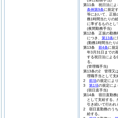
(休日勤務手当)
第11条
祝日法によ
条例第9条
に規定
等において、正規
務1時間当たりの給
に準ずるものとし
(夜間勤務手当)
第12条
正規の勤務
につき、
第13条
に
(勤務1時間当たり
第13条
前4条
に規
年3月31日までの
する祝日法による
る。
(管理職手当)
第13条の2
管理又
理職手当として支
2
前項
の規定によ
3
第1項
の規定によ
(宿日直手当)
第14条
宿日直勤務
として支給する。
引き続いて行われ
2
宿日直勤務のうち
給する。