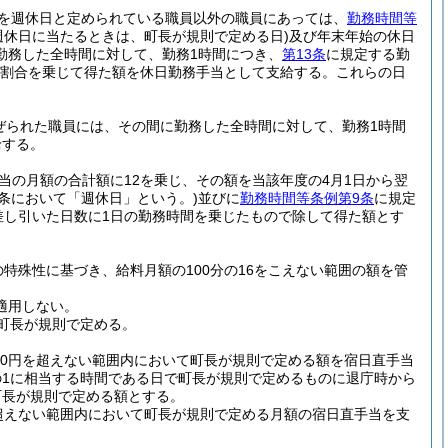
を週休日と定められている職員以外の職員にあっては、
勤務時間等
週休日に当たるときは、町長が規則で定める日)
及び年末年始の休日
勤務した全時間に対して、勤務1時間につき、
第13条
に規定する勤
定める割合を乗じて得た額を休日勤務手当として支給する。
これらの日
ぜられた職員には、その間に勤務した全時間に対して、勤務1時間
給する。
当の月額の合計額に12を乗じ、その額を当該年度の4月1日から翌
の条において「週休日」という。)
並びに
勤務時間等条例第9条
に規定
差し引いた日数に1日の勤務時間を乗じたもので除して得た額とす
特殊性に基づき、給料月額の100分の16をこえない範囲の額を管
適用しない。
町長が規則で定める。
700円を超えない範囲内において町長が規則で定める額を宿日直手当
の1に相当する時間である日で町長が規則で定めるものに退庁時から
町長が規則で定める額とする。
を超えない範囲内において町長が規則で定める月額の宿日直手当を支