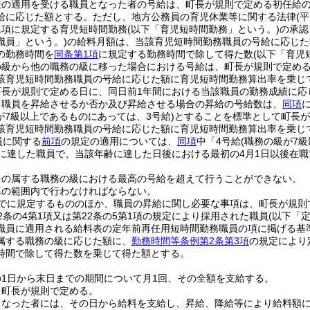
表の適用を受ける職員となった者の号給は、町長が規則で定める初任給
給に応じた額とする。
ただし、地方公務員の育児休業等に関する法律
(
1項に規定する育児短時間勤務
(以下「育児短時間勤務」という。)
の承認
職員」という。)
の給料月額は、当該育児短時間勤務職員の号給に応じた
の勤務時間を
同条第1項
に規定する勤務時間で除して得た数
(以下「育児
の級から他の職務の級に移った場合における号給は、町長が規則で定め
該育児短時間勤務職員の号給に応じた額に育児短時間勤務算出率を乗じ
町長が規則で定める日に、同日前1年間における当該職員の勤務成績に応
り職員を昇給させるか否か及び昇給させる場合の昇給の号給数は、
同項
が7級以上であるものにあっては、3号給)
とすることを標準として町長が
該育児短時間勤務職員の号給に応じた額に育児短時間勤務算出率を乗じ
員に関する
前項
の規定の適用については、
同項
中「4号給
(職務の級が7
歳に達した職員で、当該年齢に達した日後における最初の4月1日以後在
その属する職務の級における最高の号給を超えて行うことができない。
算の範囲内で行わなければならない。
でに規定するもののほか、職員の昇給に関し必要な事項は、町長が規則
2条の4第1項又は第22条の5第1項の規定により採用された職員
(以下「
職員に適用される給料表の定年前再任用短時間勤務職員の項に掲げる基
属する職務の級に応じた額に、
勤務時間等条例第2条第3項
の規定により
時間で除して得た数を乗じて得た額とする。
1日から末日までの期間について月1回、その全額を支給する。
、町長が規則で定める。
となった者には、その日から給料を支給し、昇給、降給等により給料額