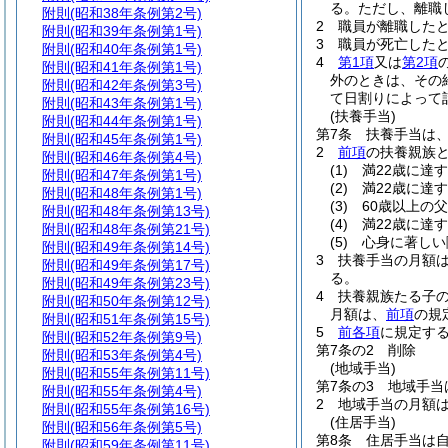
る。
ただし、離職
附則
(昭和38年条例第2号)
2
職員が離職した
附則
(昭和39年条例第1号)
3
職員が死亡した
附則
(昭和40年条例第1号)
4
第1項
又は
第2項
附則
(昭和41年条例第1号)
外のときは、その
附則
(昭和42年条例第3号)
て日割りによって
附則
(昭和43年条例第1号)
(扶養手当)
附則
(昭和44年条例第1号)
第7条
扶養手当は
附則
(昭和45年条例第1号)
2
前項
の扶養親族
附則
(昭和46年条例第4号)
(1)
満22歳に達
附則
(昭和47年条例第1号)
(2)
満22歳に達
附則
(昭和48年条例第1号)
(3)
60歳以上の
附則
(昭和48年条例第13号)
(4)
満22歳に達
附則
(昭和48年条例第21号)
(5)
心身に著しい
附則
(昭和49年条例第14号)
3
扶養手当の月額
附則
(昭和49年条例第17号)
る。
附則
(昭和49年条例第23号)
4
扶養親族たる子の
附則
(昭和50年条例第12号)
月額は、
前項
の規
附則
(昭和51年条例第15号)
5
前各項
に規定す
附則
(昭和52年条例第9号)
第7条の2
削除
附則
(昭和53年条例第4号)
(地域手当)
附則
(昭和55年条例第11号)
第7条の3
地域手当
附則
(昭和55年条例第4号)
2
地域手当の月額は
附則
(昭和55年条例第16号)
(住居手当)
附則
(昭和56年条例第5号)
第8条
住居手当は
附則
(昭和59年条例第11号)