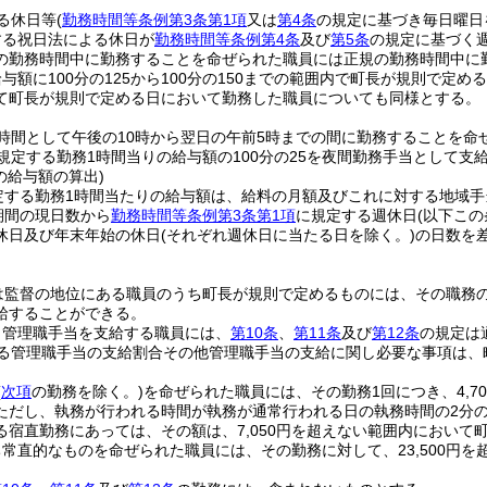
る休日等
(
勤務時間等条例第3条第1項
又は
第4条
の規定に基づき毎日曜日
する祝日法による休日が
勤務時間等条例第4条
及び
第5条
の規定に基づく
の勤務時間中に勤務することを命ぜられた職員には正規の勤務時間中に
与額に100分の125から100分の150までの範囲内で町長が規則で
て町長が規則で定める日において勤務した職員についても同様とする。
時間として午後の10時から翌日の午前5時までの間に勤務することを命
規定する勤務1時間当りの給与額の100分の25を夜間勤務手当として支
の給与額の算出)
定する勤務1時間当たりの給与額は、給料の月額及びこれに対する地域手
期間の現日数から
勤務時間等条例第3条第1項
に規定する週休日
(以下こ
休日及び年末年始の休日
(それぞれ週休日に当たる日を除く。)
の日数を
は監督の地位にある職員のうち町長が規則で定めるものには、その職務の
給することができる。
り管理職手当を支給する職員には、
第10条
、
第11条
及び
第12条
の規定は
る管理職手当の支給割合その他管理職手当の支給に関し必要な事項は、
(
次項
の勤務を除く。)
を命ぜられた職員には、その勤務1回につき、4,
ただし、執務が行われる時間が執務が通常行われる日の執務時間の2分
る宿直勤務にあっては、その額は、7,050円を超えない範囲内において
常直的なものを命ぜられた職員には、その勤務に対して、23,500円