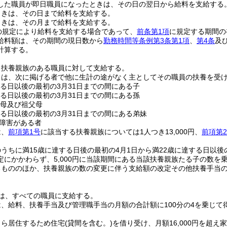
した職員が即日職員になったときは、その日の翌日から給料を支給する
ときは、その日まで給料を支給する。
ときは、その月まで給料を支給する。
の規定により給料を支給する場合であって、
前条第1項
に規定する期間の
給料額は、その期間の現日数から
勤務時間等条例第3条第1項
、
第4条
及
計算する。
、扶養親族のある職員に対して支給する。
とは、次に掲げる者で他に生計の途がなく主としてその職員の扶養を受
する日以後の最初の3月31日までの間にある子
する日以後の最初の3月31日までの間にある孫
父母及び祖父母
する日以後の最初の3月31日までの間にある弟妹
障害がある者
は、
前項第1号
に該当する扶養親族については1人つき13,000円、
前項第
うちに満15歳に達する日後の最初の4月1日から満22歳に達する日以後
定にかかわらず、5,000円に当該期間にある当該扶養親族たる子の数を
るもののほか、扶養親族の数の変更に伴う支給額の改定その他扶養手当
は、すべての職員に支給する。
、給料、扶養手当及び管理職手当の月額の合計額に100分の4を乗じて
自ら居住するため住宅
(貸間を含む。)
を借り受け、月額16,000円を超え