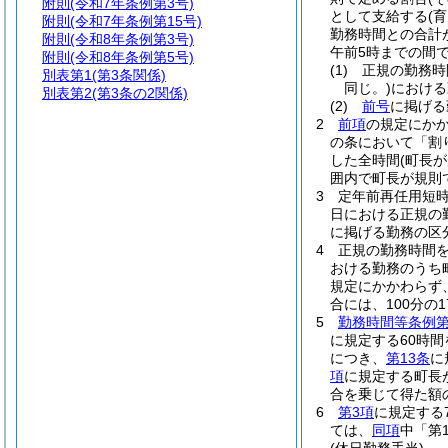
附則
(令和7年条例第3号)
として支給する
(
附則
(令和7年条例第15号)
勤務時間との合計
附則
(令和8年条例第3号)
午前5時までの間で
附則
(令和8年条例第5号)
(1)
正規の勤務時
別表第1
(第3条関係)
同じ。)
における
別表第2
(第3条の2関係)
(2)
前号
に掲げる
2
前項
の規定にか
の条において「割
した全時間
(町長
囲内で町長が規則
3
定年前再任用短
日における正規の
に掲げる勤務の区分
4
正規の勤務時間
おける勤務のうち
規定にかかわらず
合には、100分の17
5
勤務時間等条例第
に規定する60時
につき、
第13条
に
項
に規定する町長
合を乗じて得た額
6
第3項
に規定する
ては、
同項
中「第