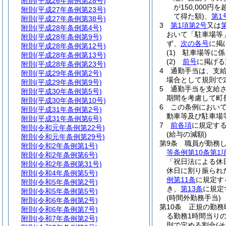
附則
(平成26年条例第28号)
が150,000
附則
(平成27年条例第23号)
て得た額)
、
第1
附則
(平成27年条例第38号)
3
第1項第2号
又は
附則
(平成28年条例第4号)
おいて「駐車場等
附則
(平成28年条例第9号)
ず、
次の各号
に掲
附則
(平成28年条例第12号)
(1)
駐車場等に係
附則
(平成28年条例第13号)
(2)
前号
に掲げ
附則
(平成28年条例第23号)
4
通勤手当は、支
附則
(平成29年条例第2号)
場合として規則で
附則
(平成29年条例第9号)
5
通勤手当を支給
附則
(平成30年条例第5号)
期間を考慮して町
附則
(平成30年条例第10号)
6
この条例におい
附則
(平成31年条例第2号)
動車等及び駐車場
附則
(平成31年条例第6号)
7
前各項
に規定す
附則
(令和元年条例第22号)
(給与の減額)
附則
(令和元年条例第29号)
第9条
職員が勤務
附則
(令和2年条例第1号)
等条例第10条第1
附則
(令和2年条例第6号)
「祝日法による休
附則
(令和2年条例第31号)
休日に割り振られ
附則
(令和4年条例第5号)
例第11条
に規定す
附則
(令和5年条例第2号)
き、
第13条
に規定
附則
(令和5年条例第5号)
(時間外勤務手当)
附則
(令和6年条例第2号)
第10条
正規の勤務
附則
(令和6年条例第7号)
る勤務1時間当りの
附則
(令和7年条例第2号)
則で定める割合
(