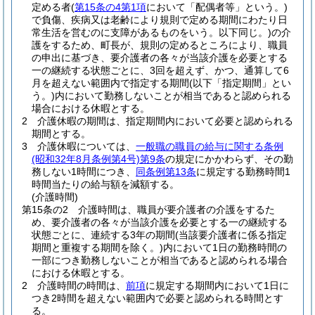
定める者
(
第15条の4第1項
において「配偶者等」という。)
で負傷、疾病又は老齢により規則で定める期間にわたり日
常生活を営むのに支障があるものをいう。以下同じ。)
の介
護をするため、町長が、規則の定めるところにより、職員
の申出に基づき、要介護者の各々が当該介護を必要とする
一の継続する状態ごとに、3回を超えず、かつ、通算して6
月を超えない範囲内で指定する期間
(以下「指定期間」とい
う。)
内において勤務しないことが相当であると認められる
場合における休暇とする。
2
介護休暇の期間は、指定期間内において必要と認められる
期間とする。
3
介護休暇については、
一般職の職員の給与に関する条例
(昭和32年8月条例第4号)
第9条
の規定にかかわらず、その勤
務しない1時間につき、
同条例第13条
に規定する勤務時間1
時間当たりの給与額を減額する。
(介護時間)
第15条の2
介護時間は、職員が要介護者の介護をするた
め、要介護者の各々が当該介護を必要とする一の継続する
状態ごとに、連続する3年の期間
(当該要介護者に係る指定
期間と重複する期間を除く。)
内において1日の勤務時間の
一部につき勤務しないことが相当であると認められる場合
における休暇とする。
2
介護時間の時間は、
前項
に規定する期間内において1日に
つき2時間を超えない範囲内で必要と認められる時間とす
る。