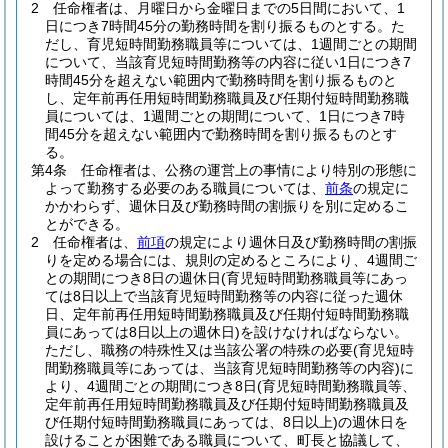
2
任命権者は、月曜日から金曜日までの5日間において、1
日につき7時間45分の勤務時間を割り振るものとする。
た
だし、育児短時間勤務職員等については、1週間ごとの期間
について、当該育児短時間勤務等の内容に従い1日につき7
時間45分を超えない範囲内で勤務時間を割り振るものと
し、定年前再任用短時間勤務職員及び任期付短時間勤務職
員については、1週間ごとの期間について、1日につき7時
間45分を超えない範囲内で勤務時間を割り振るものとす
る。
第4条
任命権者は、公務の運営上の事情により特別の形態に
よって勤務する必要のある職員については、
前条
の規定に
かかわらず、週休日及び勤務時間の割振りを別に定めるこ
とができる。
2
任命権者は、
前項
の規定により週休日及び勤務時間の割振
りを定める場合には、規則の定めるところにより、4週間ご
との期間につき8日の週休日
(育児短時間勤務職員等にあっ
ては8日以上で当該育児短時間勤務等の内容に従った週休
日、定年前再任用短時間勤務職員及び任期付短時間勤務職
員にあっては8日以上の週休日)
を設けなければならない。
ただし、職務の特殊性又は当該公署の特殊の必要
(育児短時
間勤務職員等にあっては、当該育児短時間勤務等の内容)
に
より、4週間ごとの期間につき8日
(育児短時間勤務職員等、
定年前再任用短時間勤務職員及び任期付短時間勤務職員及
び任期付短時間勤務職員にあっては、8日以上)
の週休日を
設けることが困難である職員について、町長と協議して、