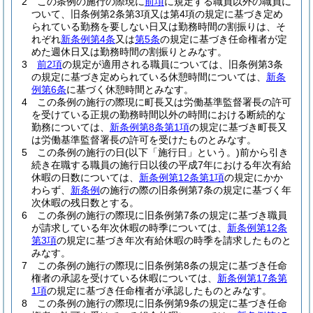
2
この条例の施行の際現に
前項
に規定する職員以外の職員に
ついて、旧条例第2条第3項又は第4項の規定に基づき定め
られている勤務を要しない日又は勤務時間の割振りは、そ
れぞれ
新条例第4条
又は
第5条
の規定に基づき任命権者が定
めた週休日又は勤務時間の割振りとみなす。
3
前2項
の規定が適用される職員については、旧条例第3条
の規定に基づき定められている休憩時間については、
新条
例第6条
に基づく休憩時間とみなす。
4
この条例の施行の際現に町長又は労働基準監督署長の許可
を受けている正規の勤務時間以外の時間における断続的な
勤務については、
新条例第8条第1項
の規定に基づき町長又
は労働基準監督署長の許可を受けたものとみなす。
5
この条例の施行の日
(以下「施行日」という。)
前から引き
続き在職する職員の施行日以後の平成7年における年次有給
休暇の日数については、
新条例第12条第1項
の規定にかか
わらず、
新条例
の施行の際の旧条例第7条の規定に基づく年
次休暇の残日数とする。
6
この条例の施行の際現に旧条例第7条の規定に基づき職員
が請求している年次休暇の時季については、
新条例第12条
第3項
の規定に基づき年次有給休暇の時季を請求したものと
みなす。
7
この条例の施行の際現に旧条例第8条の規定に基づき任命
権者の承認を受けている休暇については、
新条例第17条第
1項
の規定に基づき任命権者が承認したものとみなす。
8
この条例の施行の際現に旧条例第9条の規定に基づき任命