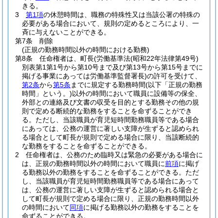
きる。
3
第1項
の休憩時間は、職務の特殊性又は当該公署の特殊の
必要がある場合において、規則の定めるところにより、一
斉に与えないことができる。
第7条
削除
(正規の勤務時間以外の時間における勤務)
第8条
任命権者は、町長
(労働基準法
(昭和22年法律第49号)
別表第1第1号から第10号まで及び第13号から第15号までに
掲げる事業にあっては労働基準監督署長)
の許可を受けて、
第2条
から
第5条
までに規定する勤務時間
(以下「正規の勤務
時間」という。)
以外の時間において職員に設備等の保全、
外部との連絡及び文書の収受を目的とする勤務その他の規
則で定める断続的な勤務をすることを命ずることができ
る。
ただし、当該職員が育児短時間勤務職員等である場合
にあっては、公務の運営に著しい支障が生ずると認められ
る場合として町長が規則で定める場合に限り、当該断続的
な勤務をすることを命ずることができる。
2
任命権者は、公務のため臨時又は緊急の必要がある場合に
は、正規の勤務時間以外の時間において職員に
前項
に掲げ
る勤務以外の勤務をすることを命ずることができる。
ただ
し、当該職員が育児短時間勤務職員等である場合にあって
は、公務の運営に著しい支障が生ずると認められる場合と
して町長が規則で定める場合に限り、正規の勤務時間以外
の時間において
同項
に掲げる勤務以外の勤務をすることを
命ずることができる。