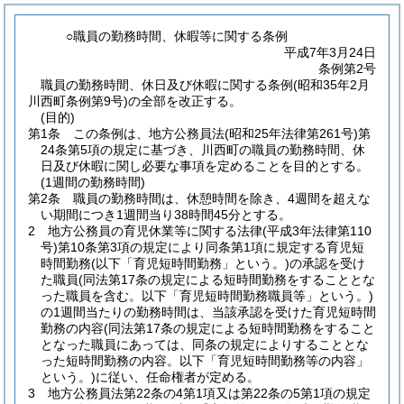
○職員の勤務時間、休暇等に関する条例
平成7年3月24日
条例第2号
職員の勤務時間、休日及び休暇に関する条例(昭和35年2月
川西町条例第9号)の全部を改正する。
(目的)
第1条
この条例は、地方公務員法
(昭和25年法律第261号)
第
24条第5項の規定に基づき、川西町の職員の勤務時間、休
日及び休暇に関し必要な事項を定めることを目的とする。
(1週間の勤務時間)
第2条
職員の勤務時間は、休憩時間を除き、4週間を超えな
い期間につき1週間当り38時間45分とする。
2
地方公務員の育児休業等に関する法律
(平成3年法律第110
号)
第10条第3項の規定により同条第1項に規定する育児短
時間勤務
(以下「育児短時間勤務」という。)
の承認を受け
た職員
(同法第17条の規定による短時間勤務をすることとな
った職員を含む。以下「育児短時間勤務職員等」という。)
の1週間当たりの勤務時間は、当該承認を受けた育児短時間
勤務の内容
(同法第17条の規定による短時間勤務をすること
となった職員にあっては、同条の規定によりすることとな
った短時間勤務の内容。以下「育児短時間勤務等の内容」
という。)
に従い、任命権者が定める。
3
地方公務員法第22条の4第1項又は第22条の5第1項の規定