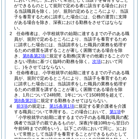
において同じ。)
において常態として当該子を養育すること
ができるものとして規則で定める者に該当する場合におけ
る当該職員を除く。)
が、規則の定めるところにより、当該
子を養育するために請求した場合には、公務の運営に支障
がある場合を除き、深夜における勤務をさせてはならな
い。
2
任命権者は、小学校就学の始期に達するまでの子のある職
員が、規則で定めるところにより、当該子を養育するため
に請求した場合には、当該請求をした職員の業務を処理す
るための措置を講ずることが著しく困難である場合を除
き、
第8条第2項
に規定する勤務
(災害その他避けることので
きない理由に基づく臨時の勤務を除く。
次項
において同
じ。)
をさせてはならない。
3
任命権者は、小学校就学の始期に達するまでの子のある職
員が、規則で定めるところにより、当該子を養育するため
に請求した場合には、当該請求をした職員の業務を処理す
るための措置を講ずることが著しく困難である場合を除
き、1月について24時間、1年について150時間を超えて、
第8条第2項
に規定する勤務をさせてはならない。
4
前3項
の規定は、
第15条第1項
に規定する要介護者を介護
する職員について準用する。
この場合において、
第1項
中
「小学校就学の始期に達するまでの子のある職員
(職員の配
偶者で当該子の親であるものが、深夜
(午後10時から翌日の
午前5時までの間をいう。以下この項において同じ。)
にお
いて常態として当該子を養育することができるものとして