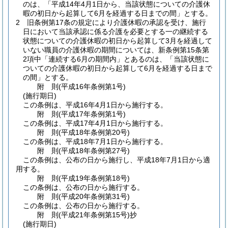
のは、「平成14年4月1日から、当該状態についての介護休
暇の初日から起算して6月を経過する日までの間」とする。
2
旧条例第17条の規定により介護休暇の承認を受け、施行
日において当該承認に係る介護を必要とする一の継続する
状態についての介護休暇の初日から起算して3月を経過して
いない職員の介護休暇の期間については、新条例第15条第
2項中「連続する6月の期間内」とあるのは、「当該状態に
ついての介護休暇の初日から起算して6月を経過する日まで
の間」とする。
附
則
(平成16年
条例第1号)
(施行期日)
この条例は、平成16年4月1日から施行する。
附
則
(平成17年
条例第1号)
この条例は、平成17年4月1日から施行する。
附
則
(平成18年
条例第20号)
この条例は、平成18年7月1日から施行する。
附
則
(平成18年
条例第27号)
この条例は、公布の日から施行し、平成18年7月1日から適
用する。
附
則
(平成19年
条例第18号)
この条例は、公布の日から施行する。
附
則
(平成20年
条例第31号)
この条例は、公布の日から施行する。
附
則
(平成21年
条例第15号)
抄
(施行期日)