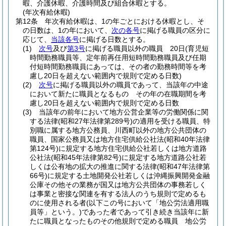
暇、介護休暇、介護時間及び組合休暇とする。
(年次有給休暇)
第12条
年次有給休暇は、1の年ごとにおける休暇とし、そ
の日数は、1の年において、
次の各号
に掲げる職員の区分に
応じて、
当該各号
に掲げる日数とする。
(1)
次号
及び
第3号
に掲げる職員以外の職員 20日
(育児短
時間勤務職員等、定年前再任用短時間勤務職員及び任期
付短時間勤務職員にあっては、その者の勤務時間等を考
慮し20日を超えない範囲内で規則で定める日数)
(2)
次号
に掲げる職員以外の職員であって、当該年の中途
において新たに職員となるもの その年の在職期間を考
慮し20日を超えない範囲内で規則で定める日数
(3)
当該年の前年において地方公営企業等の労働関係に関
する法律
(昭和27年法律第289号)
の適用を受ける職員、特
別職に属する地方公務員、川西町以外の地方公共団体の
職員、国家公務員又は地方住宅供給公社法
(昭和40年法律
第124号)
に規定する地方住宅供給公社若しくは地方道路
公社法
(昭和45年法律第82号)
に規定する地方道路公社若
しくは公有地の拡大の推進に関する法律
(昭和47年法律第
66号)
に規定する土地開発公社若しくは沖縄振興開発金融
公庫その他その業務が国又は地方公共団体の事務若しく
は事業と密接な関連を有する法人のうち規則で定めるも
のに使用される者
(以下この号において「地公労法適用職
員等」という。)
であった者であって引き続き当該年に新
たに職員となったものその他規則で定める職員 地公労