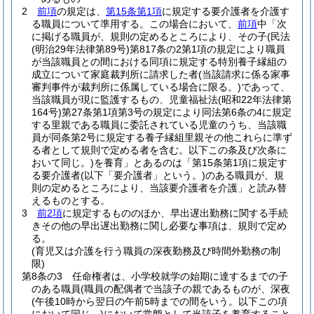
2
前項
の規定は、
第15条第1項
に規定する要介護者を介護す
る職員について準用する。
この場合において、
前項
中「次
に掲げる職員が、規則の定めるところにより、その子
(民法
(明治29年法律第89号)
第817条の2第1項の規定により職員
が当該職員との間における同項に規定する特別養子縁組の
成立について家庭裁判所に請求した者
(当該請求に係る家事
審判事件が裁判所に係属している場合に限る。)
であって、
当該職員が現に監護するもの、児童福祉法
(昭和22年法律第
164号)
第27条第1項第3号の規定により同法第6条の4に規定
する里親である職員に委託されている児童のうち、当該職
員が同条第2号に規定する養子縁組里親その他これらに準ず
る者として規則で定める者を含む。以下この条及び次条に
おいて同じ。)
を養育」とあるのは「第15条第1項に規定す
る要介護者
(以下「要介護者」という。)
のある職員が、規
則の定めるところにより、当該要介護者を介護」と読み替
えるものとする。
3
前2項
に規定するもののほか、早出遅出勤務に関する手続
きその他の早出遅出勤務に関し必要な事項は、規則で定め
る。
(育児又は介護を行う職員の深夜勤務及び時間外勤務の制
限)
第8条の3
任命権者は、小学校就学の始期に達するまでの子
のある職員
(職員の配偶者で当該子の親であるものが、深夜
(午後10時から翌日の午前5時までの間をいう。以下この項