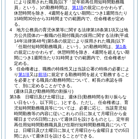
により採用された職員
(以下「定年前再任用短時間勤務職
員」という。)
の勤務時間は、
第1項
の規定にかかわらず、
休憩時間を除き、4週間を超えない期間につき1週間当たり
15時間30分から31時間までの範囲内で、任命権者が定め
る。
4
地方公務員の育児休業等に関する法律第18条第1項又は地
方公共団体の一般職の任期付職員の採用に関する法律
(平成
14年法律第48号)
第5条の規定により採用された職員
(以下
「任期付短時間勤務職員」という。)
の勤務時間は、
第1条
の規定にかかわらず、休憩時間を除き、4週間を超えない期
間につき1週間当たり31時間までの範囲内で、任命権者が
定める。
5
任命権者は、職務の特殊性又は当該公署の特殊の必要によ
り
第1項
又は
前項
に規定する勤務時間を超えて勤務すること
を必要とする職員の勤務時間について、町長の承認を得
て、別に定めることができる。
(週休日及び勤務時間の割振り)
第3条
日曜日及び土曜日は、週休日
(勤務時間を割り振らな
い日をいう。以下同じ。)
とする。
ただし、任命権者は、育
児短時間勤務職員等については、必要に応じ、当該育児短
時間勤務等の内容に従いこれらの日に加えて月曜日から金
曜日までの5日間において週休日を設けるものとし、定年前
再任用短時間勤務職員及び任期付短時間勤務職員について
は、日曜日及び土曜日に加えて月曜日から金曜日までの5日
間において週休日を設けることができる。