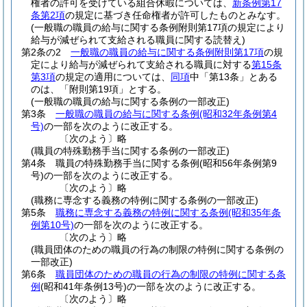
権者の許可を受けている組合休暇については、
新条例第17
条第2項
の規定に基づき任命権者が許可したものとみなす。
(一般職の職員の給与に関する条例附則第17項の規定により
給与が減ぜられて支給される職員に関する読替え)
第2条の2
一般職の職員の給与に関する条例附則第17項
の規
定により給与が減ぜられて支給される職員に対する
第15条
第3項
の規定の適用については、
同項
中「第13条」とある
のは、「附則第19項」とする。
(一般職の職員の給与に関する条例の一部改正)
第3条
一般職の職員の給与に関する条例
(昭和32年条例第4
号)
の一部を次のように改正する。
〔次のよう〕略
(職員の特殊勤務手当に関する条例の一部改正)
第4条
職員の特殊勤務手当に関する条例
(昭和56年条例第9
号)
の一部を次のように改正する。
〔次のよう〕略
(職務に専念する義務の特例に関する条例の一部改正)
第5条
職務に専念する義務の特例に関する条例
(昭和35年条
例第10号)
の一部を次のように改正する。
〔次のよう〕略
(職員団体のための職員の行為の制限の特例に関する条例の
一部改正)
第6条
職員団体のための職員の行為の制限の特例に関する条
例
(昭和41年条例13号)
の一部を次のように改正する。
〔次のよう〕略