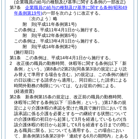
(企業職員の給与の種類及び基準に関する条例の一部改正)
第7条
企業職員の給与の種類及び基準に関する条例
(昭和49
年条例第19号)
の一部を次のように改正する。
〔次のよう〕略
附
則
(平成11年
条例第1号)
この条例は、平成11年4月1日から施行する。
附
則
(平成12年
条例第5号)
この条例は、平成13年4月1日から施行する。
附
則
(平成14年
条例第2号)
(施行期日)
第1条
この条例は、平成14年4月1日から施行する。
2
改正後の職員の勤務時間、休暇等に関する条例
(以下「新
条例」という。)
第8条の2第2項
(同条第3項の規定により読
み替えて準用する場合を含む。)
の規定は、この条例の施行
の日以後にする請求から適用し、同日前にした請求による
時間外勤務の制限については、なお従前の例による。
(経過措置)
第2条
新条例第15条の規定は、改正前の職員の勤務時間、
休暇等に関する条例
(以下「旧条例」という。)
第17条の規
定により介護休暇の承認を受けた職員で施行日において当
該承認に係る介護を必要とする一の継続する状態について
の介護休暇の初日から起算して3月を経過しているもの
(当
該介護休暇の初日から起算して6月を経過する日までの間に
ある職員に限る。)
についても適用する。
この場合におい
て、新条例第15条第2項中「連続する6月の期間内」とある