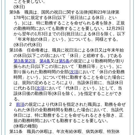
ことを要しない。
(休日)
第9条
職員は、国民の祝日に関する法律
(昭和23年法律第
178号)
に規定する休日
(以下「祝日法による休日」とい
う。)
には、特に勤務することを命ぜられる者を除き、正規
の勤務時間においても勤務することを要しない。
12月29日
から翌年の1月3日までの日
(祝日法による休日を除く。以下
「年末年始の休日」という。)
についても、同様とする。
(休日の代休日)
第10条
任命権者は、職員に祝日法による休日又は年末年始
の休日
(以下この項において「休日」と総称する。)
である
第3条第2項
、
第4条
又は
第5条
の規定により勤務時間が割り
振られた日
(以下この項において「勤務日等」という。)
に
割り振られた勤務時間の全部
(
次項
において「休日の全勤務
時間」という。)
について特に勤務することを命じた場合に
は、規則の定めるところにより、当該休日前に、当該休日
に代わる日
(
次項
において「代休日」という。)
として、当
該休日後の勤務日等
(休日を除く。)
を指定することができ
る。
2
前項
の規定により代休日を指定された職員は、勤務を命ぜ
られた休日の全勤務時間を勤務した場合において、当該代
休日には、特に勤務することを命ぜられるときを除き、正
規の勤務時間においても勤務することを要しない。
(休暇の種類)
第11条
職員の休暇は、年次有給休暇、病気休暇、特別休