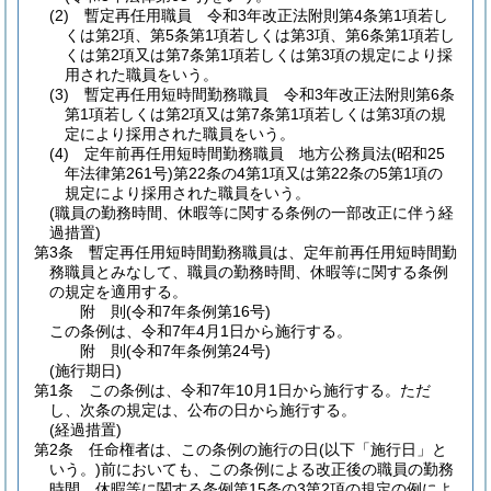
(2)
暫定再任用職員 令和3年改正法附則第4条第1項若し
くは第2項、第5条第1項若しくは第3項、第6条第1項若し
くは第2項又は第7条第1項若しくは第3項の規定により採
用された職員をいう。
(3)
暫定再任用短時間勤務職員 令和3年改正法附則第6条
第1項若しくは第2項又は第7条第1項若しくは第3項の規
定により採用された職員をいう。
(4)
定年前再任用短時間勤務職員 地方公務員法
(昭和25
年法律第261号)
第22条の4第1項又は第22条の5第1項の
規定により採用された職員をいう。
(職員の勤務時間、休暇等に関する条例の一部改正に伴う経
過措置)
第3条
暫定再任用短時間勤務職員は、定年前再任用短時間勤
務職員とみなして、職員の勤務時間、休暇等に関する条例
の規定を適用する。
附
則
(令和7年
条例第16号)
この条例は、令和7年4月1日から施行する。
附
則
(令和7年
条例第24号)
(施行期日)
第1条
この条例は、令和7年10月1日から施行する。
ただ
し、次条の規定は、公布の日から施行する。
(経過措置)
第2条
任命権者は、この条例の施行の日
(以下「施行日」と
いう。)
前においても、この条例による改正後の職員の勤務
時間、休暇等に関する条例第15条の3第2項の規定の例によ