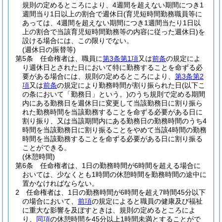
規則の定めるところにより、4週間を超えない期間につき1
週間当り1日以上の割合で週休日
(育児短時間勤務職員等に
あっては、4週間を超えない期間につき1週間当たり1日以
上の割合で当該育児短時間勤務等の内容に従った週休日)
を
設ける場合には、この限りでない。
(週休日の振替等)
第5条
任命権者は、職員に
第3条第1項
又は
前条
の規定によ
り週休日とされた日において特に勤務することを命ずる必
要がある場合には、規則の定めるところにより、
第3条第2
項
又は
前条
の規定により勤務時間が割り振られた日
(以下こ
の条において「勤務日」という。)
のうち規則で定める期間
内にある勤務日を週休日に変更して当該勤務日に割り振ら
れた勤務時間を当該勤務することを命ずる必要がある日に
割り振り、又は当該期間内にある勤務日の勤務時間のうち4
時間を当該勤務日に割り振ることをやめて当該4時間の勤務
時間を当該勤務することを命ずる必要がある日に割り振る
ことができる。
(休憩時間)
第6条
任命権者は、1日の勤務時間が6時間を超える場合に
おいては、少なくとも1時間の休憩時間を勤務時間の途中に
置かなければならない。
2
任命権者は、1日の勤務時間が6時間を超え7時間45分以下
の場合において、
前項
の規定によると職員の健康及び福祉
に重大な影響を及ぼすときは、規則の定めるところによ
り、
同項
の休憩時間を45分以上1時間未満とすることがで