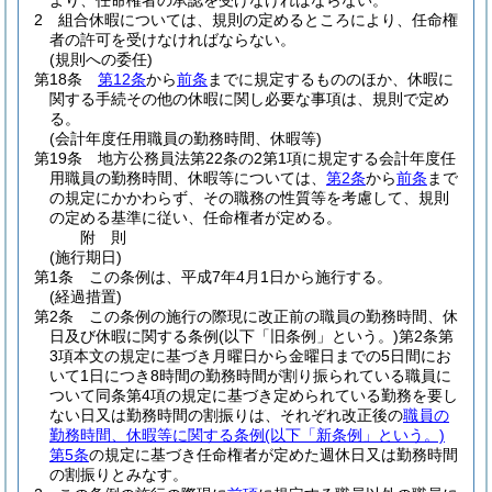
より、任命権者の承認を受けなければならない。
2
組合休暇については、規則の定めるところにより、任命権
者の許可を受けなければならない。
(規則への委任)
第18条
第12条
から
前条
までに規定するもののほか、休暇に
関する手続その他の休暇に関し必要な事項は、規則で定め
る。
(会計年度任用職員の勤務時間、休暇等)
第19条
地方公務員法第22条の2第1項に規定する会計年度任
用職員の勤務時間、休暇等については、
第2条
から
前条
まで
の規定にかかわらず、その職務の性質等を考慮して、規則
の定める基準に従い、任命権者が定める。
附
則
(施行期日)
第1条
この条例は、平成7年4月1日から施行する。
(経過措置)
第2条
この条例の施行の際現に改正前の職員の勤務時間、休
日及び休暇に関する条例
(以下「旧条例」という。)
第2条第
3項本文の規定に基づき月曜日から金曜日までの5日間にお
いて1日につき8時間の勤務時間が割り振られている職員に
ついて同条第4項の規定に基づき定められている勤務を要し
ない日又は勤務時間の割振りは、それぞれ改正後の
職員の
勤務時間、休暇等に関する条例
(以下「新条例」という。)
第5条
の規定に基づき任命権者が定めた週休日又は勤務時間
の割振りとみなす。