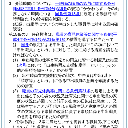
3
介護時間については、
一般職の職員の給与に関する条例
(昭和32年8月条例第4号)
第9条
の規定にかかわらず、その勤
務しない1時間につき、
同条例第13条
に規定する勤務時間1
時間当たりの給与額を減額する。
(妊娠、出産等についての申出をした職員等に対する意向確
認等)
第15条の3
任命権者は、
職員の育児休業等に関する条例
(平
成4年条例第1号)
第21条第1項
の措置を講ずるに当たって
は、
同条
の規定による申出をした職員
(以下この項において
「申出職員」という。)
に対して、次に掲げる措置を講じな
ければならない。
(1)
申出職員の仕事と育児との両立に資する制度又は措置
(
次号
において「出生時両立支援制度等」という。)
その
他の事項を知らせるための措置
(2)
出生時両立支援制度等の請求、申告又は申出
(以下
「請求等」という。)
に係る申出職員の意向を確認するた
めの措置
(3)
職員の育児休業等に関する条例第21条
の規定による申
出に係る子の心身の状況又は育児に関する申出職員の家
庭の状況に起因して当該子の出生の日以後に発生し、又
は発生することが予想される職業生活と家庭生活との両
立の支障となる事情の改善に資する事項に係る申出職員
の意向を確認するための措置
2
任命権者は、3歳に満たない子を養育する職員
(以下この項
において「対象職員」という。)
に対して、規則で定める期