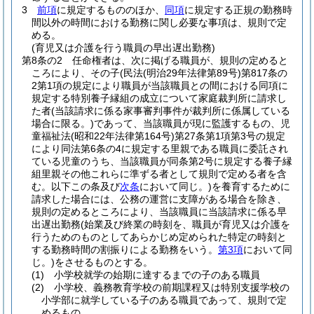
3
前項
に規定するもののほか、
同項
に規定する正規の勤務時
間以外の時間における勤務に関し必要な事項は、規則で定
める。
(育児又は介護を行う職員の早出遅出勤務)
第8条の2
任命権者は、次に掲げる職員が、規則の定めると
ころにより、その子
(民法
(明治29年法律第89号)
第817条の
2第1項の規定により職員が当該職員との間における同項に
規定する特別養子縁組の成立について家庭裁判所に請求し
た者
(当該請求に係る家事審判事件が裁判所に係属している
場合に限る。)
であって、当該職員が現に監護するもの、児
童福祉法
(昭和22年法律第164号)
第27条第1項第3号の規定
により同法第6条の4に規定する里親である職員に委託され
ている児童のうち、当該職員が同条第2号に規定する養子縁
組里親その他これらに準ずる者として規則で定める者を含
む。以下この条及び
次条
において同じ。)
を養育するために
請求した場合には、公務の運営に支障がある場合を除き、
規則の定めるところにより、当該職員に当該請求に係る早
出遅出勤務
(始業及び終業の時刻を、職員が育児又は介護を
行うためのものとしてあらかじめ定められた特定の時刻と
する勤務時間の割振りによる勤務をいう。
第3項
において同
じ。)
をさせるものとする。
(1)
小学校就学の始期に達するまでの子のある職員
(2)
小学校、義務教育学校の前期課程又は特別支援学校の
小学部に就学している子のある職員であって、規則で定
めるもの