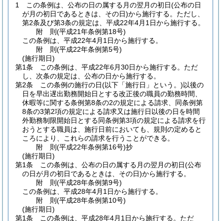
1
この条例は、公布の日の属する月の翌月の初日
(公布の日
が月の初日であるときは、その日)
から施行する。
ただし、
第2条及び第3条の規定は、平成22年4月1日から施行する。
附
則
(平成21年
条例第18号)
この条例は、平成22年4月1日から施行する。
附
則
(平成22年
条例第5号)
(施行期日)
第1条
この条例は、平成22年6月30日から施行する。
ただ
し、次条の規定は、公布の日から施行する。
第2条
この条例の施行の日
(以下「施行日」という。)
以後の
日を早出遅出勤務開始日とする改正後の職員の勤務時間、
休暇等に関する条例第8条の2の規定による請求、同条例第
8条の3第2項の規定による請求又は施行日以後の日を時間
外勤務制限開始日とする同条例第3項の規定による請求を行
おうとする職員は、施行日前においても、規則の定めると
ころにより、これらの請求を行うことができる。
附
則
(平成22年
条例第16号)
抄
(施行期日)
第1条
この条例は、公布の日の属する月の翌月の初日
(公布
の日が月の初日であるときは、その日)
から施行する。
附
則
(平成28年
条例第9号)
この条例は、平成28年4月1日から施行する。
附
則
(平成28年
条例第10号)
(施行期日)
第1条
この条例は、平成28年4月1日から施行する。
ただ