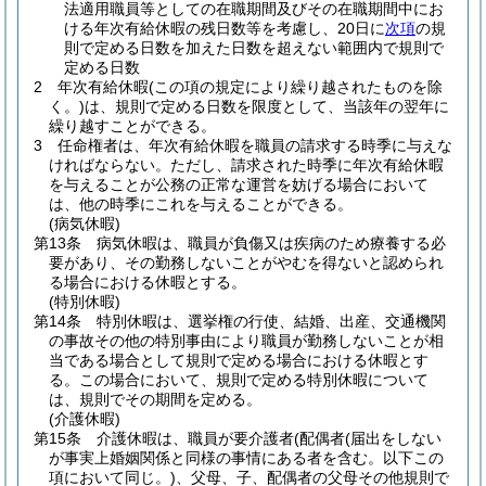
法適用職員等としての在職期間及びその在職期間中にお
ける年次有給休暇の残日数等を考慮し、20日に
次項
の規
則で定める日数を加えた日数を超えない範囲内で規則で
定める日数
2
年次有給休暇
(この項の規定により繰り越されたものを除
く。)
は、規則で定める日数を限度として、当該年の翌年に
繰り越すことができる。
3
任命権者は、年次有給休暇を職員の請求する時季に与えな
ければならない。
ただし、請求された時季に年次有給休暇
を与えることが公務の正常な運営を妨げる場合において
は、他の時季にこれを与えることができる。
(病気休暇)
第13条
病気休暇は、職員が負傷又は疾病のため療養する必
要があり、その勤務しないことがやむを得ないと認められ
る場合における休暇とする。
(特別休暇)
第14条
特別休暇は、選挙権の行使、結婚、出産、交通機関
の事故その他の特別事由により職員が勤務しないことが相
当である場合として規則で定める場合における休暇とす
る。
この場合において、規則で定める特別休暇について
は、規則でその期間を定める。
(介護休暇)
第15条
介護休暇は、職員が要介護者
(配偶者
(届出をしない
が事実上婚姻関係と同様の事情にある者を含む。以下この
項において同じ。)
、父母、子、配偶者の父母その他規則で