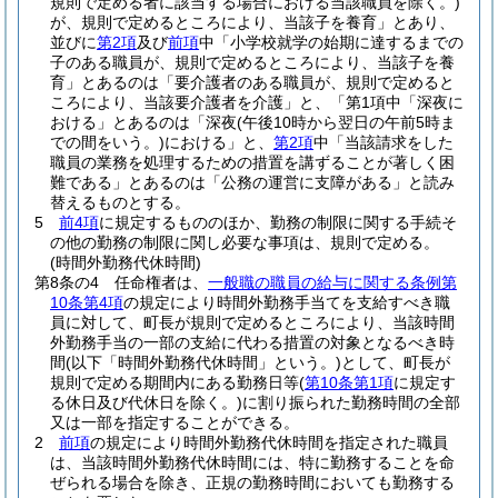
規則で定める者に該当する場合における当該職員を除く。)
が、規則で定めるところにより、当該子を養育」とあり、
並びに
第2項
及び
前項
中「小学校就学の始期に達するまでの
子のある職員が、規則で定めるところにより、当該子を養
育」とあるのは「要介護者のある職員が、規則で定めると
ころにより、当該要介護者を介護」と、「第1項中「深夜に
おける」とあるのは「深夜
(午後10時から翌日の午前5時ま
での間をいう。)
における」と、
第2項
中「当該請求をした
職員の業務を処理するための措置を講ずることが著しく困
難である」とあるのは「公務の運営に支障がある」と読み
替えるものとする。
5
前4項
に規定するもののほか、勤務の制限に関する手続そ
の他の勤務の制限に関し必要な事項は、規則で定める。
(時間外勤務代休時間)
第8条の4
任命権者は、
一般職の職員の給与に関する条例第
10条第4項
の規定により時間外勤務手当てを支給すべき職
員に対して、町長が規則で定めるところにより、当該時間
外勤務手当の一部の支給に代わる措置の対象となるべき時
間
(以下「時間外勤務代休時間」という。)
として、町長が
規則で定める期間内にある勤務日等
(
第10条第1項
に規定す
る休日及び代休日を除く。)
に割り振られた勤務時間の全部
又は一部を指定することができる。
2
前項
の規定により時間外勤務代休時間を指定された職員
は、当該時間外勤務代休時間には、特に勤務することを命
ぜられる場合を除き、正規の勤務時間においても勤務する