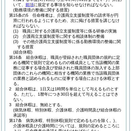
いて、
前項
に規定する事項を知らせなければならない。
(勤務環境の整備に関する措置)
第15条の5
任命権者は、介護両立支援制度等の請求等が円
滑に行われるようにするため、次に掲げる措置を講じなけ
ればならない。
(1)
職員に対する介護両立支援制度等に係る研修の実施
(2)
介護両立支援制度等に関する相談体制の整備
(3)
その他介護両立支援制度等に係る勤務環境の整備に関
する措置
(組合休暇)
第16条
組合休暇は、職員が登録された職員団体の規約に定
める機関で規則で定めるものの構成員として当該機関の業
務に従事する場合及び登録された職員団体の加入する上部
団体のこれらの機関に相当する機関の業務で当該職員団体
の業務と認められるものに従事する場合における休暇とす
る。
2
組合休暇は、1日又は1時間を単位として与えるものとす
る。
ただし、1暦年につき30日を超えて与えることはでき
ない。
3
組合休暇は、無給とする。
(病気休暇、特別休暇、介護休暇、介護時間及び組合休暇の
承認等)
第17条
病気休暇、特別休暇
(規則で定めるものを除く。)
、
介護休暇及び介護時間については、規則の定めるところに