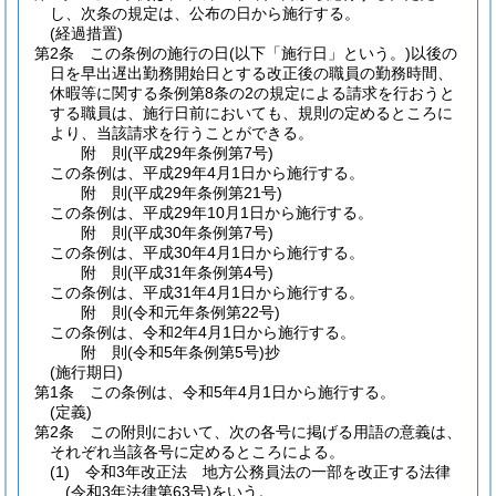
し、次条の規定は、公布の日から施行する。
(経過措置)
第2条
この条例の施行の日
(以下「施行日」という。)
以後の
日を早出遅出勤務開始日とする改正後の職員の勤務時間、
休暇等に関する条例第8条の2の規定による請求を行おうと
する職員は、施行日前においても、規則の定めるところに
より、当該請求を行うことができる。
附
則
(平成29年
条例第7号)
この条例は、平成29年4月1日から施行する。
附
則
(平成29年
条例第21号)
この条例は、平成29年10月1日から施行する。
附
則
(平成30年
条例第7号)
この条例は、平成30年4月1日から施行する。
附
則
(平成31年
条例第4号)
この条例は、平成31年4月1日から施行する。
附
則
(令和元年
条例第22号)
この条例は、令和2年4月1日から施行する。
附
則
(令和5年
条例第5号)
抄
(施行期日)
第1条
この条例は、令和5年4月1日から施行する。
(定義)
第2条
この附則において、次の各号に掲げる用語の意義は、
それぞれ当該各号に定めるところによる。
(1)
令和3年改正法 地方公務員法の一部を改正する法律
(令和3年法律第63号)
をいう。