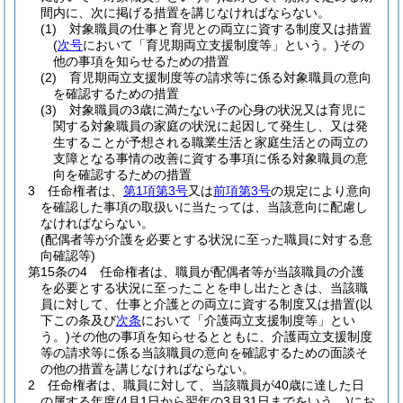
間内に、次に掲げる措置を講じなければならない。
(1)
対象職員の仕事と育児との両立に資する制度又は措置
(
次号
において「育児期両立支援制度等」という。)
その
他の事項を知らせるための措置
(2)
育児期両立支援制度等の請求等に係る対象職員の意向
を確認するための措置
(3)
対象職員の3歳に満たない子の心身の状況又は育児に
関する対象職員の家庭の状況に起因して発生し、又は発
生することが予想される職業生活と家庭生活との両立の
支障となる事情の改善に資する事項に係る対象職員の意
向を確認するための措置
3
任命権者は、
第1項第3号
又は
前項第3号
の規定により意向
を確認した事項の取扱いに当たっては、当該意向に配慮し
なければならない。
(配偶者等が介護を必要とする状況に至った職員に対する意
向確認等)
第15条の4
任命権者は、職員が配偶者等が当該職員の介護
を必要とする状況に至ったことを申し出たときは、当該職
員に対して、仕事と介護との両立に資する制度又は措置
(以
下この条及び
次条
において「介護両立支援制度等」とい
う。)
その他の事項を知らせるとともに、介護両立支援制度
等の請求等に係る当該職員の意向を確認するための面談そ
の他の措置を講じなければならない。
2
任命権者は、職員に対して、当該職員が40歳に達した日
の属する年度
(4月1日から翌年の3月31日までをいう。)
にお