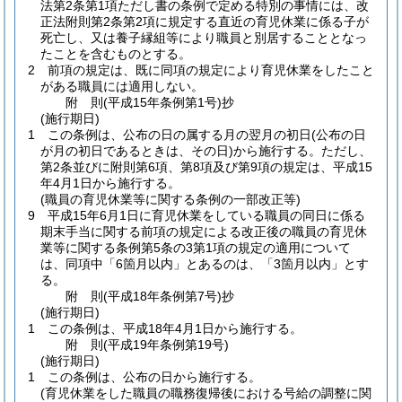
法第2条第1項ただし書の条例で定める特別の事情には、改
正法附則第2条第2項に規定する直近の育児休業に係る子が
死亡し、又は養子縁組等により職員と別居することとなっ
たことを含むものとする。
2
前項の規定は、既に同項の規定により育児休業をしたこと
がある職員には適用しない。
附
則
(平成15年
条例第1号)
抄
(施行期日)
1
この条例は、公布の日の属する月の翌月の初日
(公布の日
が月の初日であるときは、その日)
から施行する。
ただし、
第2条並びに附則第6項、第8項及び第9項の規定は、平成15
年4月1日から施行する。
(職員の育児休業等に関する条例の一部改正等)
9
平成15年6月1日に育児休業をしている職員の同日に係る
期末手当に関する前項の規定による改正後の職員の育児休
業等に関する条例第5条の3第1項の規定の適用について
は、同項中「6箇月以内」とあるのは、「3箇月以内」とす
る。
附
則
(平成18年
条例第7号)
抄
(施行期日)
1
この条例は、平成18年4月1日から施行する。
附
則
(平成19年
条例第19号)
(施行期日)
1
この条例は、公布の日から施行する。
(育児休業をした職員の職務復帰後における号給の調整に関