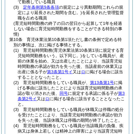
て勤務している職員
(3)
定年条例第9条各項
の規定により異動期間
(これらの規
定により延長された期間を含む。)
を延長された管理監督
職を占める職員
(育児短時間勤務の終了の日の翌日から起算して1年を経過
しない場合に育児短時間勤務をすることができる特別の事
情)
第10条
育児休業法第10条第1項ただし書の条例で定める特
別の事情は、次に掲げる事情とする。
(1)
育児短時間勤務
(育児休業法第10条第1項に規定する育
児短時間勤務をいう。以下同じ。)
をしている職員が、産
前の休業を始め、又は出産したことにより、当該育児短
時間勤務の承認が効力を失った後、当該産前の休業又は
出産に係る子が
第3条第1号イ
又は
ロ
に掲げる場合に該当
することとなったこと。
(2)
育児短時間勤務をしている職員が、
第13条第1号
に掲
げる事由に該当したことにより当該育児短時間勤務の承
認が取り消された後、
同号
に規定する承認に係る子が
第3
条第2号イ
又は
ロ
に掲げる場合に該当することとなったこ
と。
(3)
育児短時間勤務をしている職員が休職又は停職の処分
を受けたことにより、当該育児短時間勤務の承認が効力
を失った後、当該休職又は停職の期間が終了したこと。
(4)
育児短時間勤務をしている職員が当該職員の負傷、疾
病又は身体上若しくは精神上の障害により当該育児短時