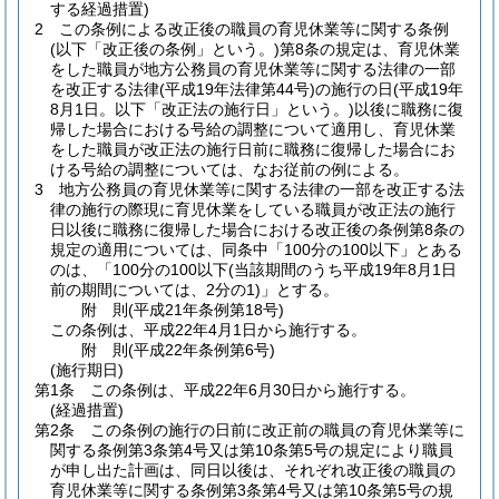
する経過措置)
2
この条例による改正後の職員の育児休業等に関する条例
(以下「改正後の条例」という。)
第8条の規定は、育児休業
をした職員が地方公務員の育児休業等に関する法律の一部
を改正する法律
(平成19年法律第44号)
の施行の日
(平成19年
8月1日。以下「改正法の施行日」という。)
以後に職務に復
帰した場合における号給の調整について適用し、育児休業
をした職員が改正法の施行日前に職務に復帰した場合にお
ける号給の調整については、なお従前の例による。
3
地方公務員の育児休業等に関する法律の一部を改正する法
律の施行の際現に育児休業をしている職員が改正法の施行
日以後に職務に復帰した場合における改正後の条例第8条の
規定の適用については、同条中「100分の100以下」とある
のは、「100分の100以下
(当該期間のうち平成19年8月1日
前の期間については、2分の1)
」とする。
附
則
(平成21年
条例第18号)
この条例は、平成22年4月1日から施行する。
附
則
(平成22年
条例第6号)
(施行期日)
第1条
この条例は、平成22年6月30日から施行する。
(経過措置)
第2条
この条例の施行の日前に改正前の職員の育児休業等に
関する条例第3条第4号又は第10条第5号の規定により職員
が申し出た計画は、同日以後は、それぞれ改正後の職員の
育児休業等に関する条例第3条第4号又は第10条第5号の規