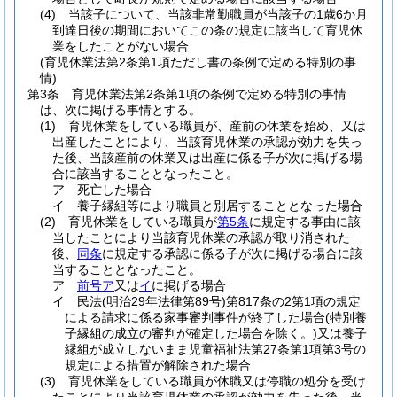
(4)
当該子について、当該非常勤職員が当該子の1歳6か月
到達日後の期間においてこの条の規定に該当して育児休
業をしたことがない場合
(育児休業法第2条第1項ただし書の条例で定める特別の事
情)
第3条
育児休業法第2条第1項の条例で定める特別の事情
は、次に掲げる事情とする。
(1)
育児休業をしている職員が、産前の休業を始め、又は
出産したことにより、当該育児休業の承認が効力を失っ
た後、当該産前の休業又は出産に係る子が次に掲げる場
合に該当することとなったこと。
ア
死亡した場合
イ
養子縁組等により職員と別居することとなった場合
(2)
育児休業をしている職員が
第5条
に規定する事由に該
当したことにより当該育児休業の承認が取り消された
後、
同条
に規定する承認に係る子が次に掲げる場合に該
当することとなったこと。
ア
前号ア
又は
イ
に掲げる場合
イ
民法
(明治29年法律第89号)
第817条の2第1項の規定
による請求に係る家事審判事件が終了した場合
(特別養
子縁組の成立の審判が確定した場合を除く。)
又は養子
縁組が成立しないまま児童福祉法第27条第1項第3号の
規定による措置が解除された場合
(3)
育児休業をしている職員が休職又は停職の処分を受け