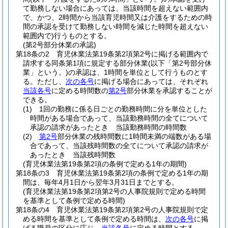
て勤務しない場合にあっては、当該時間を超えない範囲内
で、かつ、2時間から当該育児時間又は介護をするための時
間の承認を受けて勤務しない時間を減じた時間を超えない
範囲内で)
行うものとする。
(第2号部分休業の承認)
第18条の2
育児休業法第19条第2項第2号に掲げる範囲内で
請求する同条第1項に規定する部分休業
(以下「第2号部分休
業」という。)
の承認は、1時間を単位として行うものとす
る。
ただし、
次の各号
に掲げる場合にあっては、それぞれ
当該各号
に定める時間数の
第2号
部分休業を承認することが
できる。
(1)
1回の勤務に係る日ごとの勤務時間に分を単位とした
時間がある場合であって、当該勤務時間の全てについて
承認の請求があったとき 当該勤務時間の時間数
(2)
第2号
部分休業の残時間数に1時間未満の端数がある場
合であって、当該残時間数の全てについて承認の請求が
あったとき 当該残時間数
(育児休業法第19条第2項の条例で定める1年の期間)
第18条の3
育児休業法第19条第2項の条例で定める1年の期
間は、毎年4月1日から翌年3月31日までとする。
(育児休業法第19条第2項第2号の人事院規則で定める時間
を基準として条例で定める時間)
第18条の4
育児休業法第19条第2項第2号の人事院規則で定
める時間を基準として条例で定める時間は、
次の各号
に掲