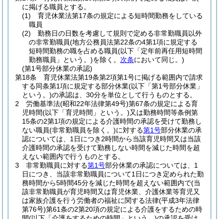
に掲げる職員とする。
(1)
育児休業法第17条の規定による短時間勤務をしている
職員
(2)
勤務日の日数を考慮して規則で定める非常勤職員以外
の非常勤職員
(地方公務員法第22条の4第1項に規定する
短時間勤務の職を占める職員
(以下「定年前再任用短時間
勤務職員」という。)
を除く。
次条
において同じ。)
(第1号部分休業の承認)
第18条
育児休業法第19条第2項第1号に掲げる範囲内で請求
する同条第1項に規定する部分休業
(以下「第1号部分休業」
という。)
の承認は、30分を単位として行うものとする。
2
労働基準法
(昭和22年法律第49号)
第67条の規定による育
児時間
(以下「育児時間」という。)
又は勤務時間等条例第
15条の2第1項の規定による介護時間の承認を受けて勤務し
ない職員
(非常勤職員を除く。)
に対する
第1号
部分休業の承
認については、1日につき2時間から当該育児時間又は当該
介護時間の承認を受けて勤務しない時間を減じた時間を超
えない範囲内で行うものとする。
3
非常勤職員に対する
第1号
部分休業の承認については、1
日につき、当該非常勤職員について1日につき定められた勤
務時間から5時間45分を減じた時間を超えない範囲内で
(当
該非常勤職員が育児時間又は育児休業、介護休業等育児又
は家族介護を行う労働者の福祉に関する法律
(平成3年法律
第76号)
第61条の2第20項の規定による介護をするための時
間
(以下「介護をするための時間」という。)
の承認を受け