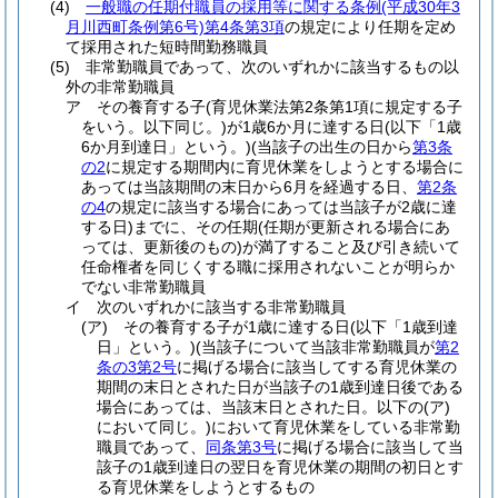
(4)
一般職の任期付職員の採用等に関する条例
(平成30年3
月川西町条例第6号)
第4条第3項
の規定により任期を定め
て採用された短時間勤務職員
(5)
非常勤職員であって、次のいずれかに該当するもの以
外の非常勤職員
ア
その養育する子
(育児休業法第2条第1項に規定する子
をいう。以下同じ。)
が1歳6か月に達する日
(以下「1歳
6か月到達日」という。)
(当該子の出生の日から
第3条
の2
に規定する期間内に育児休業をしようとする場合に
あっては当該期間の末日から6月を経過する日、
第2条
の4
の規定に該当する場合にあっては当該子が2歳に達
する日)
までに、その任期
(任期が更新される場合にあ
っては、更新後のもの)
が満了すること及び引き続いて
任命権者を同じくする職に採用されないことが明らか
でない非常勤職員
イ
次のいずれかに該当する非常勤職員
(ア)
その養育する子が1歳に達する日
(以下「1歳到達
日」という。)
(当該子について当該非常勤職員が
第2
条の3第2号
に掲げる場合に該当してする育児休業の
期間の末日とされた日が当該子の1歳到達日後である
場合にあっては、当該末日とされた日。以下の
(ア)
において同じ。)
において育児休業をしている非常勤
職員であって、
同条第3号
に掲げる場合に該当して当
該子の1歳到達日の翌日を育児休業の期間の初日とす
る育児休業をしようとするもの