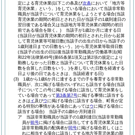
定による育児休業
(以下この条及び
次条
において「地方等
育児休業」という。)
をしている場合において当該非常勤
職員が当該子について育児休業をしようとする場合
(当該
育児休業の期間の初日とされた日が当該子の1歳到達日の
翌日後である場合又は当該地方等育児休業の期間の初日
前である場合を除く。)
当該子が1歳2か月に達する日
(当該日が当該育児休業の期間の初日とされた日から起算
して育児休業等可能日数
(当該子の出生の日から当該子の
1歳到達日までの日数をいう。)
から育児休業等取得日数
(当該子の出生の日以後当該非常勤職員が労働基準法
(昭
和22年法律第49号)
第65条第1項又は第2項の規定により
勤務しなかった日数と当該子について育児休業をした日
数を合算した日数をいう。)
を差し引いた日数を経過する
日より後の日であるときは、当該経過する日)
(3)
1歳から1歳6か月に達するまでの子を養育する非常勤
職員が、次に掲げる場合のいずれにも該当する場合
(当該
子についてこの号に掲げる場合に該当して育児休業をし
ている場合であって
第3条第7号
に掲げる事情に該当する
ときは
イ
及び
ウ
に掲げる場合に該当する場合、町長が定
める特別の事情がある場合にあっては
ウ
に掲げる場合に
該当する場合)
当該子の1歳6か月到達日
ア
当該非常勤職員が当該子の1歳到達日
(当該非常勤職
員が
前号
に掲げる場合に該当してする育児休業又は当
該非常勤職員の配偶者が
同号
に掲げる場合若しくはこ
れに相当する場合に該当してする地方等育児休業の期