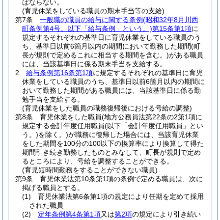
ばならない。
(育児休業をしている職員の期末手当等の支給)
第7条
一般職の職員の給与に関する条例
(昭和32年8月川西
町条例第4号。以下「給与条例」という。)
第15条第1項
に
規定するそれぞれの基準日に育児休業をしている職員のう
ち、基準日以前6箇月以内の期間において勤務した期間
(町
長が規則で定めるこれに相当する期間を含む。)
がある職員
には、当該基準日に係る期末手当を支給する。
2
給与条例第16条第1項
に規定するそれぞれの基準日に育児
休業をしている職員のうち、基準日以前6箇月以内の期間に
おいて勤務した期間がある職員には、当該基準日に係る勤
勉手当を支給する。
(育児休業をした職員の職務復帰後における号給の調整)
第8条
育児休業をした職員
(地方公務員法第22条の2第1項に
規定する会計年度任用職員
(以下「会計年度任用職員」とい
う。)
を除く。)
が職務に復帰した場合には、当該育児休業
をした期間を100分の100以下の換算率により換算して得た
期間引き続き勤務したものとみなして、町長が規則で定め
るところにより、号給を調整することができる。
(育児短時間勤務をすることができない職員)
第9条
育児休業法第10条第1項の条例で定める職員は、次に
掲げる職員とする。
(1)
育児休業法第6条第1項の規定により任期を定めて採用
された職員
(2)
定年条例第4条第1項
又は
第2項
の規定により引き続い