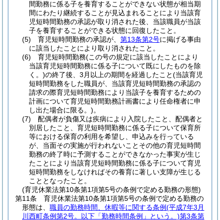
間勤務に係る子を養育することができない状態が相当期
間にわたり継続することが見込まれることにより当該育
児短時間勤務の承認が取り消された後、当該職員が当該
子を養育することができる状態に回復したこと。
(5)
育児短時間勤務の承認が、
第13条第2号
に掲げる事由
に該当したことにより取り消されたこと。
(6)
育児短時間勤務
(この号の規定に該当したことにより
当該育児短時間勤務に係る子について既にしたものを除
く。)
の終了後、3月以上の期間を経過したこと
(当該育児
短時間勤務をした職員が、当該育児短時間勤務の承認の
請求の際育児短時間勤務により当該子を養育するための
計画について育児短時間勤務計画書により任命権者に申
し出た場合に限る。)
。
(7)
配偶者が負傷又は疾病により入院したこと、配偶者と
別居したこと、育児短時間勤務に係る子について保育所
等における保育の利用を希望し、申込みを行っている
が、当面その実施が行われないことその他の育児短時間
勤務の終了時に予測することができなかった事実が生じ
たことにより当該育児短時間勤務に係る子について育児
短時間勤務をしなければその養育に著しい支障が生じる
こととなったこと。
(育児休業法第10条第1項第5号の条例で定める勤務の形態)
第11条
育児休業法第10条第1項第5号の条例で定める勤務の
形態は、
職員の勤務時間、休暇等に関する条例
(平成7年3月
川西町条例第2号。以下「勤務時間条例」という。)
第3条第