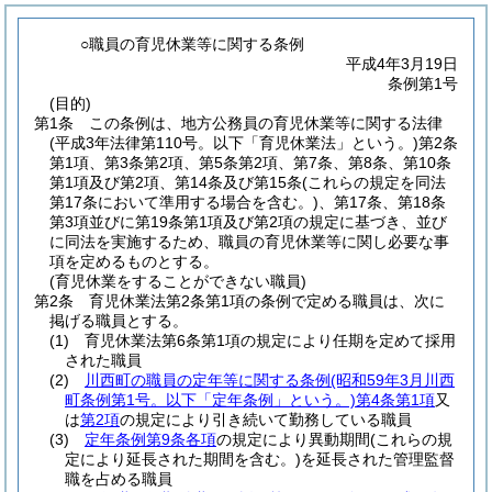
○職員の育児休業等に関する条例
平成4年3月19日
条例第1号
(目的)
第1条
この条例は、地方公務員の育児休業等に関する法律
(平成3年法律第110号。以下「育児休業法」という。)
第2条
第1項、第3条第2項、第5条第2項、第7条、第8条、第10条
第1項及び第2項、第14条及び第15条
(これらの規定を同法
第17条において準用する場合を含む。)
、第17条、第18条
第3項並びに第19条第1項及び第2項の規定に基づき、並び
に同法を実施するため、職員の育児休業等に関し必要な事
項を定めるものとする。
(育児休業をすることができない職員)
第2条
育児休業法第2条第1項の条例で定める職員は、次に
掲げる職員とする。
(1)
育児休業法第6条第1項の規定により任期を定めて採用
された職員
(2)
川西町の職員の定年等に関する条例
(昭和59年3月川西
町条例第1号。以下「定年条例」という。)
第4条第1項
又
は
第2項
の規定により引き続いて勤務している職員
(3)
定年条例第9条各項
の規定により異動期間
(これらの規
定により延長された期間を含む。)
を延長された管理監督
職を占める職員