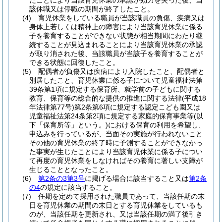
たことにより当該育児休業の承認が効力を失った後、当
該休職又は停職の期間が終了したこと。
(4)
育児休業をしている職員が当該職員の負傷、疾病又は
身体上若しくは精神上の障害により当該育児休業に係る
子を養育することができない状態が相当期間にわたり継
続することが見込まれることにより当該育児休業の承認
が取り消された後、当該職員が当該子を養育することが
できる状態に回復したこと。
(5)
配偶者が負傷又は疾病により入院したこと、配偶者と
別居したこと、育児休業に係る子について児童福祉法第
39条第1項に規定する保育所、就学前の子どもに関する
教育、保育等の総合的な提供の推進に関する法律
(平成18
年法律第77号)
第2条第6項に規定する認定こども園又は
児童福祉法第24条第2項に規定する家庭的保育事業等
(以
下「保育所等」という。)
における保育の利用を希望し、
申込みを行っているが、当面その実施が行われないこと
その他の育児休業の終了時に予測することができなかっ
た事実が生じたことにより当該育児休業に係る子につい
て再度の育児休業をしなければその養育に著しい支障が
生じることとなったこと。
(6)
第2条の3第3号
に掲げる場合に該当すること又は
第2条
の4
の規定に該当すること。
(7)
任期を定めて採用された職員であって、当該任期の末
日を育児休業の期間の末日とする育児休業をしているも
のが、当該任期を更新され、又は当該任期の満了後引き