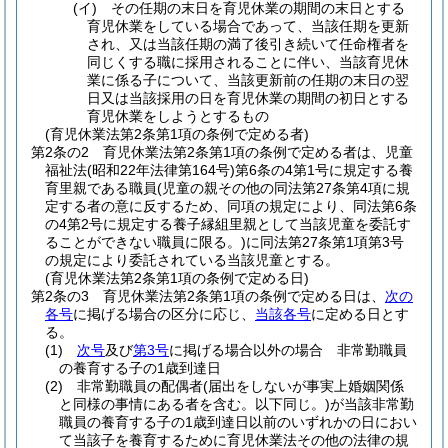
(イ)
その任期の末日を育児休業の期間の末日とする
育児休業をしている場合であって、当該任期を更新
され、又は当該任期の満了後引き続いて任命権者を
同じくする職に採用されることに伴い、当該育児休
業に係る子について、当該更新前の任期の末日の翌
日又は当該採用の日を育児休業の期間の初日とする
育児休業をしようとするもの
(育児休業法第2条第1項の条例で定める者)
第2条の2
育児休業法第2条第1項の条例で定める者は、児童
福祉法
(昭和22年法律第164号)
第6条の4第1号に規定する養
育里親である職員
(児童の親その他の同法第27条第4項に規
定する者の意に反するため、同項の規定により、同法第6条
の4第2号に規定する養子縁組里親として当該児童を委託す
ることができない職員に限る。)
に同法第27条第1項第3号
の規定により委託されている当該児童とする。
(育児休業法第2条第1項の条例で定める日)
第2条の3
育児休業法第2条第1項の条例で定める日は、
次の
各号
に掲げる場合の区分に応じ、
当該各号
に定める日とす
る。
(1)
次号
及び
第3号
に掲げる場合以外の場合 非常勤職員
の養育する子の1歳到達日
(2)
非常勤職員の配偶者
(届出をしないが事実上婚姻関係
と同様の事情にある者を含む。以下同じ。)
が当該非常勤
職員の養育する子の1歳到達日以前のいずれかの日におい
て当該子を養育するために育児休業法その他の法律の規