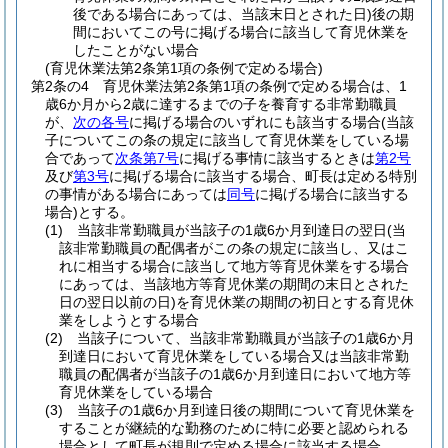
後である場合にあっては、当該末日とされた日)
後の期
間においてこの号に掲げる場合に該当して育児休業を
したことがない場合
(育児休業法第2条第1項の条例で定める場合)
第2条の4
育児休業法第2条第1項の条例で定める場合は、1
歳6か月から2歳に達するまでの子を養育する非常勤職員
が、
次の各号
に掲げる場合のいずれにも該当する場合
(当該
子についてこの条の規定に該当して育児休業をしている場
合であって
次条第7号
に掲げる事情に該当するときは
第2号
及び
第3号
に掲げる場合に該当する場合、町長は定める特別
の事情がある場合にあっては
同号
に掲げる場合に該当する
場合)
とする。
(1)
当該非常勤職員が当該子の1歳6か月到達日の翌日
(当
該非常勤職員の配偶者がこの条の規定に該当し、又はこ
れに相当する場合に該当して地方等育児休業をする場合
にあっては、当該地方等育児休業の期間の末日とされた
日の翌日以前の日)
を育児休業の期間の初日とする育児休
業をしようとする場合
(2)
当該子について、当該非常勤職員が当該子の1歳6か月
到達日において育児休業をしている場合又は当該非常勤
職員の配偶者が当該子の1歳6か月到達日において地方等
育児休業をしている場合
(3)
当該子の1歳6か月到達日後の期間について育児休業を
することが継続的な勤務のために特に必要と認められる
場合として町長が規則で定める場合に該当する場合