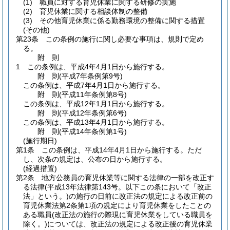
(1)
職員に対する育児休業に関する研修の実施
(2)
育児休業に関する相談体制の整備
(3)
その他育児休業に係る勤務環境の整備に関する措置
(その他)
第23条
この条例の施行に関し必要な事項は、規則で定め
る。
附
則
1
この条例は、平成4年4月1日から施行する。
附
則
(平成7年
条例第9号)
この条例は、平成7年4月1日から施行する。
附
則
(平成11年
条例第8号)
この条例は、平成12年1月1日から施行する。
附
則
(平成12年
条例第6号)
この条例は、平成13年4月1日から施行する。
附
則
(平成14年
条例第1号)
(施行期日)
第1条
この条例は、平成14年4月1日から施行する。
ただ
し、次条の規定は、公布の日から施行する。
(経過措置)
第2条
地方公務員の育児休業等に関する法律の一部を改正す
る法律
(平成13年法律第143号。以下この条において「改正
法」という。)
の施行の日前に改正法の規定による改正前の
育児休業法第2条第1項の規定により育児休業をしたことの
ある職員
(改正法の施行の際現に育児休業をしている職員を
除く。)
については、改正法の規定による改正後の育児休業