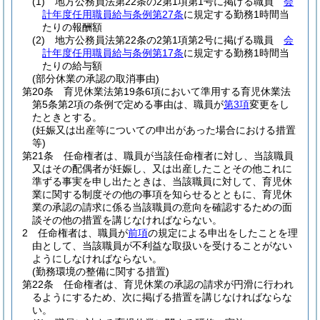
(1)
地方公務員法第22条の2第1項第1号に掲げる職員
会
計年度任用職員給与条例第27条
に規定する勤務1時間当
たりの報酬額
(2)
地方公務員法第22条の2第1項第2号に掲げる職員
会
計年度任用職員給与条例第17条
に規定する勤務1時間当
たりの給与額
(部分休業の承認の取消事由)
第20条
育児休業法第19条6項において準用する育児休業法
第5条第2項の条例で定める事由は、職員が
第3項
変更をし
たときとする。
(妊娠又は出産等についての申出があった場合における措置
等)
第21条
任命権者は、職員が当該任命権者に対し、当該職員
又はその配偶者が妊娠し、又は出産したことその他これに
準ずる事実を申し出たときは、当該職員に対して、育児休
業に関する制度その他の事項を知らせるとともに、育児休
業の承認の請求に係る当該職員の意向を確認するための面
談その他の措置を講じなければならない。
2
任命権者は、職員が
前項
の規定による申出をしたことを理
由として、当該職員が不利益な取扱いを受けることがない
ようにしなければならない。
(勤務環境の整備に関する措置)
第22条
任命権者は、育児休業の承認の請求が円滑に行われ
るようにするため、次に掲げる措置を講じなければならな
い。