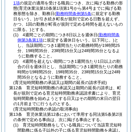
1項
の規定の適用を受ける職員につき、次に掲げる勤務の形
態
(育児休業法第10条第1項第1号から第4号までに掲げる勤
務形態を除き、勤務日
(
勤務時間条例第5条
に規定する勤務
日をいう。)
が引き続き町長が規則で定める日数を超えず、
かつ、1回の勤務が町長が規則で定める時間を超えないもの
に限る。)
とする。
(1)
4週間ごとの期間につき8日以上を週休日
(
勤務時間条
例第3条第1項
に規定する週休日をいう。以下同じ。)
と
し、当該期間につき1週間当たりの勤務時間が19時間25
分、19時間35分、23時間15分又は24時間35分となるよ
うに勤務すること。
(2)
4週間を超えない期間につき1週間当たり1日以上の割
合の日を週休日とし、当該期間につき1週間当たりの勤務
時間が19時間25分、19時間35分、23時間15分又は24時
間35分となるように勤務すること。
(育児短時間勤務の承認又は期間の延長の請求手続)
第12条
育児短時間勤務の承認又は期間の延長の請求は、町
長が規則で定める育児短時間勤務承認請求書により、育児
短時間勤務を始めようとする日又はその期間の末日の翌日
の1月前までに行うものとする。
(育児短時間勤務の承認の取消事由)
第13条
育児休業法第12条において準用する同法第5条第2項
の条例で定める事由は、次に掲げる事由とする。
(1)
育児短時間勤務をしている職員について当該育児短時
間勤務に係る子以外の子に係る育児短時間勤務を承認し