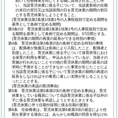
続いて任命権者を同じくする職に採用されることに伴
い、当該育児休業に係る子について、当該更新前の任期
の末日の翌日又は当該採用の日を育児休業の期間の初日
とする育児休業をしようとすること。
(育児休業法第2条第1項第1号の人事院規則で定める期間を
基準として条例で定める期間)
第3条の2
育児休業法第2条第1項第1号の人事院規則で定め
る期間を基準として条例で定める期間は、57日間とする。
(育児休業の期間の再度の延長ができる特別の事情)
第4条
育児休業法第3条第2項の条例で定める特別の事情
は、配偶者が負傷又は疾病により入院したこと、配偶者と
別居したこと、育児休業に係る子について保育所等におけ
る保育の利用を希望し、申込みを行っているが、当面その
実施が行われないことその他の育児休業の期間の延長の請
求時に予測することができなかった事実が生じたことによ
り当該育児休業に係る子について育児休業の期間の再度の
延長をしなければその養育に著しい支障が生じることとな
ったこととする。
(育児休業の承認の取消事由)
第5条
育児休業法第5条第2項の条例で定める事由は、育児
休業をしている職員について当該育児休業に係る子以外の
子に係る育児休業を承認しようとするときとする。
(育児休業に伴う任期付採用に係る任期の更新)
第6条
任命権者は、育児休業法第6条第3項の規定により任
期を更新する場合には、あらかじめ職員の同意を得なけれ