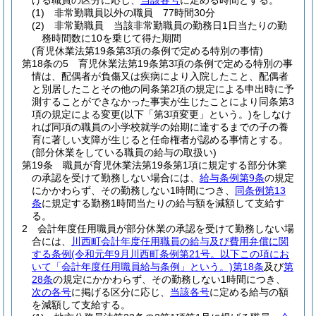
げる職員の区分に応じ、
当該各号
に定める時間とする。
(1)
非常勤職員以外の職員 77時間30分
(2)
非常勤職員 当該非常勤職員の勤務日1日当たりの勤
務時間数に10を乗じて得た期間
(育児休業法第19条第3項の条例で定める特別の事情)
第18条の5
育児休業法第19条第3項の条例で定める特別の事
情は、配偶者が負傷又は疾病により入院したこと、配偶者
と別居したことその他の同条第2項の規定による申出時に予
測することができなかった事実が生じたことにより同条第3
項の規定による変更
(以下「第3項変更」という。)
をしなけ
れば同項の職員の小学校就学の始期に達するまでの子の養
育に著しい支障が生じると任命権者が認める事情とする。
(部分休業をしている職員の給与の取扱い)
第19条
職員が育児休業法第19条第1項に規定する部分休業
の承認を受けて勤務しない場合には、
給与条例第9条
の規定
にかかわらず、その勤務しない1時間につき、
同条例第13
条
に規定する勤務1時間当たりの給与額を減額して支給す
る。
2
会計年度任用職員が部分休業の承認を受けて勤務しない場
合には、
川西町会計年度任用職員の給与及び費用弁償に関
する条例
(令和元年9月川西町条例第21号。以下この項にお
いて「会計年度任用職員給与条例」という。)
第18条
及び
第
28条
の規定にかかわらず、その勤務しない1時間につき、
次の各号
に掲げる区分に応じ、
当該各号
に定める給与の額
を減額して支給する。