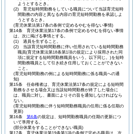
ようとするとき。
(2)
育児短時間勤務をしている職員について当該育児短時
間勤務の内容と異なる内容の育児短時間勤務を承認しよ
うとするとき。
(育児休業法第17条の条例で定めるやむを得ない事情)
第14条
育児休業法第17条の条例で定めるやむを得ない事情
は、次に掲げる事情とする。
(1)
過員を生ずること。
(2)
当該育児短時間勤務に伴い任用されている短時間勤務
職員
(育児休業法第18条第1項の規定により採用された同
項に規定する短時間勤務職員をいう。以下同じ。)
を短時
間勤務職員として引き続き任用しておくことができない
こと。
(育児短時間勤務の例による短時間勤務に係る職員への通
知)
第15条
任命権者は、育児休業法第17条の規定による短時間
勤務をさせる場合又は当該短時間勤務が終了した場合に
は、職員に対し、書面によりその旨を通知しなければなら
ない。
(育児短時間勤務に伴う短時間勤務職員の任用に係る任期の
更新)
第16条
第6条
の規定は、短時間勤務職員の任期の更新につ
いて準用する。
(部分休業をすることができない職員)
第17条
育児休業法第19条第1項の条例で定める職員は、次