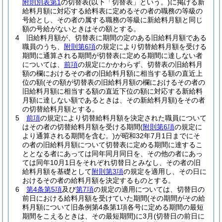
附則別表第1
の切替表
(以下「切替表」という。)
に掲げる新
給料月額に対応する給料表に定めるその者の職務の等級の
号給とし、その者の属する職務の等級に新給料月額と同じ
額の号給がないときはその額とする。
4
旧給料月額が、切替表に期間の定のある旧給料月額である
職員のうち、
附則第6項
の規定により切替給料月額を受ける
期間に通算される期間が切替表に定める期間に達しない者
については、
前項
の規定にかかわらず、切替表の旧給料月
額の欄におけるその者の旧給料月額に相当する額の直近上
位の額
(その額が切替表の旧給料月額の欄におけるその者の
旧給料月額に相当する額の直近下位の額に対応する新給料
月額に達しない額であるときは、その新給料月額)
をその者
の切替給料月額とする。
5
前項
の規定により切替給料月額を決定された職員について
はその者の切替給料月額を受ける期間
(
附則第6項
の規定に
より通算される期間を含む。)
が昭和32年7月1日までにそ
の者の旧給料月額について切替表に定める期間に達するこ
ととなる者にあっては同年同月同日を、その他の者にあっ
ては同年10月1日をそれぞれ切替日とみなし、その者の旧
給料月額を基礎として
附則第3項
の規定を適用し、その日に
おけるその者の給料月額を決定するものとする。
6
第4条第5項
及び
第7項
の規定の適用については、切替日の
前日における給料月額を受けていた期間
(その期間がその給
料月額について旧条例第4条第1項各号に定める期間の最短
期間をこえるときは、その最短期間)
に3月
(切替日の前日に