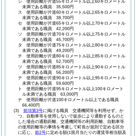
シ
使用距離が片道55キロメートル以上60キロメートル
未満である職員 35,500円
ス
使用距離が片道60キロメートル以上65キロメートル
未満である職員 38,700円
セ
使用距離が片道65キロメートル以上70キロメートル
未満である職員 42,200円
ソ
使用距離が片道70キロメートル以上75キロメートル
未満である職員 45,700円
タ
使用距離が片道75キロメートル以上80キロメートル
未満である職員 49,200円
チ
使用距離が片道80キロメートル以上85キロメートル
未満である職員 52,700円
ツ
使用距離が片道85キロメートル以上90キロメートル
未満である職員 56,200円
テ
使用距離が片道90キロメートル以上95キロメートル
未満である職員 59,600円
ト
使用距離が片道95キロメートル以上100キロメート
ル未満である職員 63,000円
ナ
使用距離が片道100キロメートル以上である職員
66,400円
(3)
前項第3号
に掲げる職員 交通機関等を利用せず、か
つ、自動車等を使用しないで徒歩により通勤するものと
した場合の通勤距離、交通機関等の利用距離、自動車等
の使用距離等の事情を考慮して町長が規則で定める区分
に応じ、
前2号
に定める額
(1箇月当たりの運賃等相当額及