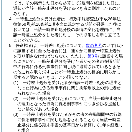
ては、その掲示した日から起算して2週間を経過した日に、
通知が当該一時差止処分を受けるべき者に到達したものと
みなす。
4
一時差止処分を受けた者は、行政不服審査法
(平成26年法
律第68号)
第18条第1項本文に規定する期間が経過した後に
おいては、当該一時差止処分後の事情の変化を理由に、当
該一時差止処分をした者に対し、その取消しを申し立てる
ことができる。
5
任命権者は、一時差止処分について、
次の各号
のいずれか
に該当するに至った場合には、速やかに当該一時差止処分
を取り消さなければならない。
ただし、
第3号
に該当する場
合において、一時差止処分を受けた者がその者の在職期間
中の行為に係る刑事事件に関し現に逮捕されているときそ
の他これを取り消すことが一時差止処分の目的に明らかに
反すると認めるときは、この限りでない。
(1)
一時差止処分を受けた者が当該一時差止処分の理由と
なった行為に係る刑事事件に関し拘禁刑以上の刑に処せ
られなかった場合
(2)
一時差止処分を受けた者について、当該一時差止処分
の理由となった行為に係る刑事事件につき公訴を提起し
ない処分があった場合
(3)
一時差止処分を受けた者がその者の在職期間中の行為
に係る刑事事件に関し起訴をされることなく当該一時差
止処分に係る期末手当の基準日から起算して1年を経過し
た場合