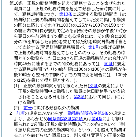
第10条
正規の勤務時間を超えて勤務することを命ぜられた
職員には、正規の勤務時間を超えて勤務した全時間に対し
て、勤務1時間につき、
第13条
に規定する勤務1時間当りの
給与額に正規の勤務時間を超えてしていた次に掲げる勤務
の区分に応じてそれぞれ100分の125から100分の150まで
の範囲内で町長が規則で定める割合
(その勤務が午後10時か
ら翌日の午前5時までの間にある場合には、その割合に100
分の25を加算した割合)
を乗じて得た額を時間外勤務手当と
して支給する
(育児短時間勤務職員が、
第1号
に掲げる勤務
で正規の勤務時間を越えてしたもののうち、その勤務の時
間とその勤務をした日における正規の勤務時間との合計が7
時間45分に達するまでの間の勤務にあっては、
同条
に規定
する勤務1時間当たりの給与額に100分の100
(その勤務が午
後10時から翌日の午前5時までの間である場合には、100分
の125)
を乗じて得た額とする。)
。
(1)
正規の勤務時間が割り振られた日
(
次条
の規定により
正規の勤務時間中に勤務した職員に休日勤務手当が支給
されることとなる日を除く。
第3項
において同じ。)
にお
ける勤務
(2)
前号
に掲げる勤務以外の勤務
2
前項
の規定にかかわらず、
勤務時間等条例第5条
の規定に
より、あらかじめ
同条例第3条第2項
又は
第4条
により割り
振られた1週間の正規の勤務時間
(以下この条において「割
り振り変更前の正規の勤務時間」という。)
を超えて勤務す
ることを命ぜられた職員には、割り振り変更前の正規の勤