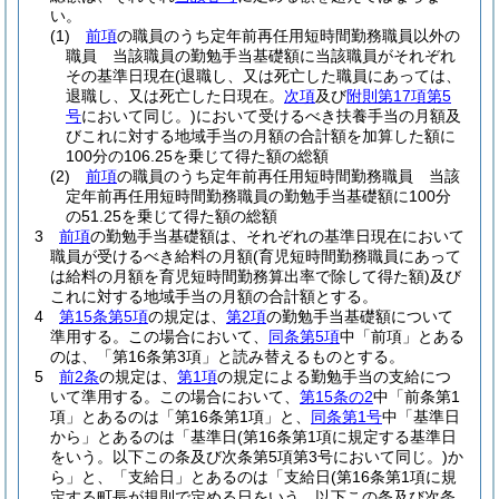
い。
(1)
前項
の職員のうち定年前再任用短時間勤務職員以外の
職員 当該職員の勤勉手当基礎額に当該職員がそれぞれ
その基準日現在
(退職し、又は死亡した職員にあっては、
退職し、又は死亡した日現在。
次項
及び
附則第17項第5
号
において同じ。)
において受けるべき扶養手当の月額及
びこれに対する地域手当の月額の合計額を加算した額に
100分の106.25を乗じて得た額の総額
(2)
前項
の職員のうち定年前再任用短時間勤務職員 当該
定年前再任用短時間勤務職員の勤勉手当基礎額に100分
の51.25を乗じて得た額の総額
3
前項
の勤勉手当基礎額は、それぞれの基準日現在において
職員が受けるべき給料の月額
(育児短時間勤務職員にあって
は給料の月額を育児短時間勤務算出率で除して得た額)
及び
これに対する地域手当の月額の合計額とする。
4
第15条第5項
の規定は、
第2項
の勤勉手当基礎額について
準用する。
この場合において、
同条第5項
中「前項」とある
のは、「第16条第3項」と読み替えるものとする。
5
前2条
の規定は、
第1項
の規定による勤勉手当の支給につ
いて準用する。
この場合において、
第15条の2
中「前条第1
項」とあるのは「第16条第1項」と、
同条第1号
中「基準日
から」とあるのは「基準日
(第16条第1項に規定する基準日
をいう。以下この条及び次条第5項第3号において同じ。)
か
ら」と、「支給日」とあるのは「支給日
(第16条第1項に規
定する町長が規則で定める日をいう。以下この条及び次条