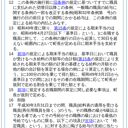
12
この条例の施行前に
旧条例
の規定に基づいてすでに職員
に支払われた切替日以降この条例、一般職の職員の給与に
関する条例の一部を改正する条例
(昭和32年条例第 号)
の
施行の日の前日までの期間にかかる給与は、この条例の規
定による給与の内払とみなす。
13
昭和49年度に限り、
第15条
の規定による期末手当のほ
か、昭和49年4月27日
(以下「基準日」という。)
に在職する
職員に対して、この条例の施行の日から起算して30日を超
えない範囲内において町長が定める日に期末手当を支給す
る。
14
前項
の規定による期末手当の額は、基準日において職員
が受けるべき給料の月額等の合計額
(
第15条
の規定により支
給される期末手当の額の計算の基礎となる給料の月額その
他の額の合計額を算定する場合の例により算定した額をい
う。)
に100分の30を乗じて得た額に、昭和49年3月2日から
基準日までの間におけるその者の在職期間に応じて町長が
規則で定める割合を乗じて得た額とする。
15
前項
に規定する在職期間の算定に関し必要な事項は、町
長が規則で定める。
16
削除
17
平成30年3月31日までの間、職員
(給料表の適用を受ける
職員
(再任用職員を除く。)
のうち、その職務の級が6級以上
である者であってその号給がその職務の級における最低の
号給でないものに限る。以下この項及び
次項
において「特
定職員」という。)
に対する次に掲げる給与の支給に当たっ