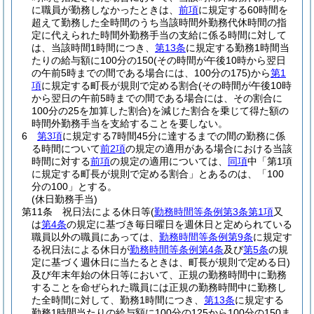
に職員が勤務しなかったときは、
前項
に規定する60時間を
超えて勤務した全時間のうち当該時間外勤務代休時間の指
定に代えられた時間外勤務手当の支給に係る時間に対して
は、当該時間1時間につき、
第13条
に規定する勤務1時間当
たりの給与額に100分の150
(その時間が午後10時から翌日
の午前5時までの間である場合には、100分の175)
から
第1
項
に規定する町長が規則で定める割合
(その時間が午後10時
から翌日の午前5時までの間である場合には、その割合に
100分の25を加算した割合)
を減じた割合を乗じて得た額の
時間外勤務手当を支給することを要しない。
6
第3項
に規定する7時間45分に達するまでの間の勤務に係
る時間について
前2項
の規定の適用がある場合における当該
時間に対する
前項
の規定の適用については、
同項
中「第1項
に規定する町長が規則で定める割合」とあるのは、「100
分の100」とする。
(休日勤務手当)
第11条
祝日法による休日等
(
勤務時間等条例第3条第1項
又
は
第4条
の規定に基づき毎日曜日を週休日と定められている
職員以外の職員にあっては、
勤務時間等条例第9条
に規定す
る祝日法による休日が
勤務時間等条例第4条
及び
第5条
の規
定に基づく週休日に当たるときは、町長が規則で定める日)
及び年末年始の休日等において、正規の勤務時間中に勤務
することを命ぜられた職員には正規の勤務時間中に勤務し
た全時間に対して、勤務1時間につき、
第13条
に規定する
勤務1時間当たりの給与額に100分の125から100分の150ま