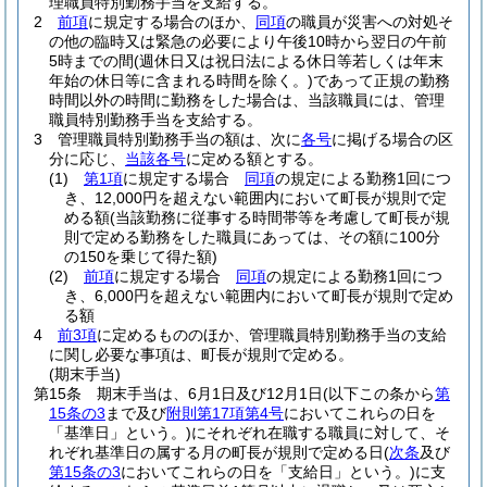
理職員特別勤務手当を支給する。
2
前項
に規定する場合のほか、
同項
の職員が災害への対処そ
の他の臨時又は緊急の必要により午後10時から翌日の午前
5時までの間
(週休日又は祝日法による休日等若しくは年末
年始の休日等に含まれる時間を除く。)
であって正規の勤務
時間以外の時間に勤務をした場合は、当該職員には、管理
職員特別勤務手当を支給する。
3
管理職員特別勤務手当の額は、次に
各号
に掲げる場合の区
分に応じ、
当該各号
に定める額とする。
(1)
第1項
に規定する場合
同項
の規定による勤務1回につ
き、12,000円を超えない範囲内において町長が規則で定
める額
(当該勤務に従事する時間帯等を考慮して町長が規
則で定める勤務をした職員にあっては、その額に100分
の150を乗じて得た額)
(2)
前項
に規定する場合
同項
の規定による勤務1回につ
き、6,000円を超えない範囲内において町長が規則で定め
る額
4
前3項
に定めるもののほか、管理職員特別勤務手当の支給
に関し必要な事項は、町長が規則で定める。
(期末手当)
第15条
期末手当は、6月1日及び12月1日
(以下この条から
第
15条の3
まで及び
附則第17項第4号
においてこれらの日を
「基準日」という。)
にそれぞれ在職する職員に対して、そ
れぞれ基準日の属する月の町長が規則で定める日
(
次条
及び
第15条の3
においてこれらの日を「支給日」という。)
に支