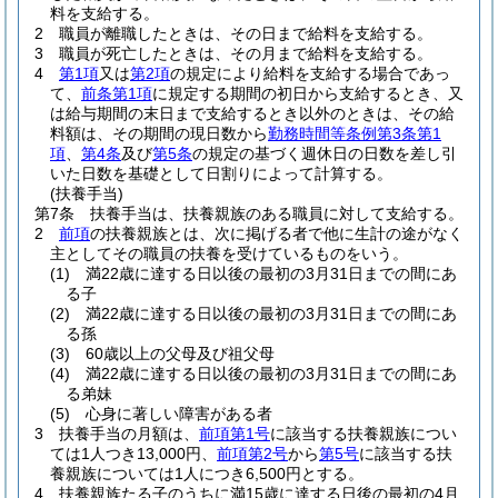
料を支給する。
2
職員が離職したときは、その日まで給料を支給する。
3
職員が死亡したときは、その月まで給料を支給する。
4
第1項
又は
第2項
の規定により給料を支給する場合であっ
て、
前条第1項
に規定する期間の初日から支給するとき、又
は給与期間の末日まで支給するとき以外のときは、その給
料額は、その期間の現日数から
勤務時間等条例第3条第1
項
、
第4条
及び
第5条
の規定の基づく週休日の日数を差し引
いた日数を基礎として日割りによって計算する。
(扶養手当)
第7条
扶養手当は、扶養親族のある職員に対して支給する。
2
前項
の扶養親族とは、次に掲げる者で他に生計の途がなく
主としてその職員の扶養を受けているものをいう。
(1)
満22歳に達する日以後の最初の3月31日までの間にあ
る子
(2)
満22歳に達する日以後の最初の3月31日までの間にあ
る孫
(3)
60歳以上の父母及び祖父母
(4)
満22歳に達する日以後の最初の3月31日までの間にあ
る弟妹
(5)
心身に著しい障害がある者
3
扶養手当の月額は、
前項第1号
に該当する扶養親族につい
ては1人つき13,000円、
前項第2号
から
第5号
に該当する扶
養親族については1人につき6,500円とする。
4
扶養親族たる子のうちに満15歳に達する日後の最初の4月