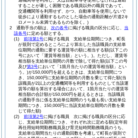
通機関等を利用し、又は自動車等を使用しなければ通勤
することが著しく困難である職員以外の職員であって、
交通機関等を利用せず、かつ、自動車等を使用しないで
徒歩により通勤するものとした場合の通勤距離が片道2キ
ロメートル未満であるものを除く。)
2
通勤手当の額は、
次の各号
に掲げる職員の区分に応じ、
当
該各号
に定める額とする。
(1)
前項第1号
に掲げる職員 支給単位期間につき、町長
が規則で定めるところにより算出した当該職員の支給単
位期間の通勤に要する運賃等の額に相当する額
(以下この
号において「運賃等相当額」という。)
。
ただし、運賃等
相当額を支給単位期間の月数で除して得た額
(以下この号
及び
第3号
において「1箇月当たりの運賃等相当額」とい
う。)
が150,000円を超えるときは、支給単位期間につ
き、150,000円に支給単位期間の月数を乗じて得た額
(当
該職員が2以上の交通機関等を利用するものとして当該運
賃等の額を算出する場合において、1箇月当たりの運賃等
相当額の合計額が150,000円を超えるときは、当該職員
の通勤手当に係る支給単位期間のうち最も長い支給単位
期間につき、150,000円に当該支給単位期間の月数を乗
じて得た額)
(2)
前項第2号
に掲げる職員 次に掲げる職員の区分に応
じ、支給単位期間につき、それぞれ次に定める額
(定年前
再任用短時間勤務職員及び育児短時間勤務職員のうち、
支給単位期間当たりの通勤回数を考慮して町長が規則で