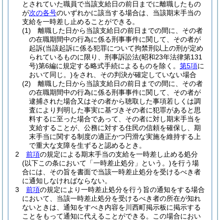
とされていた職員で当該支給日の前日までに離職したもの
が
次の各号
のいずれかに該当する場合は、当該期末手当の
支給を一時差し止めることができる。
(1)
離職した日から当該支給日の前日までの間に、その者
の在職期間中の行為に係る刑事事件に関して、その者が
起訴
(当該起訴に係る犯罪について拘禁刑以上の刑が定め
られているものに限り、刑事訴訟法
(昭和23年法律第131
号)
第6編に規定する略式手続によるものを除く。
第5項
に
おいて同じ。)
をされ、その判決が確定していない場合
(2)
離職した日から当該支給日の前日までの間に、その者
の在職期間中の行為に係る刑事事件に関して、その者が
逮捕された場合又はその者から聴取した事項若しくは調
査により判明した事実に基づきその者に犯罪があると思
料するに至った場合であって、その者に対し期末手当を
支給することが、公務に対する住民の信頼を確保し、期
末手当に関する制度の適正かつ円滑な実施を維持する上
で重大な支障を生ずると認めるとき。
2
前項
の規定による期末手当の支給を一時差し止める処分
(以下この条において「一時差止処分」という。)
を行う場
合には、その旨を書面で当該一時差止処分を受けるべき者
に通知しなければならない。
3
前項
の規定により一時差止処分を行う旨の通知をする場合
において、当該一時差止処分を受けるべき者の所在が知れ
ないときは、通知をすべき内容を川西町掲示板に掲示する
ことをもって通知に代えることができる。
この場合におい