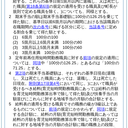
給する。
これらの基準日前1箇月以内に退職し、又は死亡し
た職員
(
第18条第6項
の規定の適用を受ける職員及び町長が
規則で定める職員を除く。)
についても、同様とする。
2
期末手当の額は期末手当基礎額に100分の126.25を乗じて
得た額に、基準日以前6箇月以内の期間における当該職員の
在職期間の
次の各号
に掲げる区分に応じ、
当該各号
に定め
る割合を乗じて得た額とする。
(1)
6箇月 100分の100
(2)
5箇月以上6箇月未満 100分の80
(3)
3箇月以上5箇月未満 100分の60
(4)
3箇月未満 100分の30
3
定年前再任用短時間勤務職員に対する
前項
の規定の適用に
ついては、
同項
中「100分の126.25」とあるのは「100分の
71.25」とする。
4
第2項
の期末手当基礎額は、それぞれの基準日現在
(退職
し、又は死亡した職員にあっては、退職し、又は死亡した
日現在。
附則第17項第4号
において同じ。)
において職員が
受けるべき給料
(育児短時間勤務職員にあっては給料の月額
を育児短時間勤務算出率で除して得た額)
及び扶養手当の月
額並びにこれらに対する地域手当の月額の合計額とする。
5
給料表の適用を受ける職員でその職務の級が3級以上であ
るものについては、
前項
の規定にかかわらず、
同項
に規定
する合計額に、給料の月額
(育児短時間勤務職員にあっては
給料の月額を育児短時間勤務算出率で除して得た額)
及びこ
れに対する地域手当の月額の合計額に職の職務上の段階、