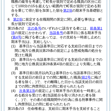
職務の級等を考慮して町長が規則で定める職員の区分に応
じて100分の15を超えない範囲内で町長が規則で定める割
合を乗じて得た額を加算した額を
第2項
の期末手当基礎額と
する。
6
第2項
に規定する在職期間の算定に関し必要な事項は、町
長が規則で定める。
第15条の2
次の各号
のいずれかに該当する者には、
前条第1
項
の規定にかかわらず、
当該各号
の基準日に係る期末手当
(
第4号
に掲げる者にあっては、その支給を一時差し止めた
期末手当)
は、支給しない。
(1)
基準日から当該基準日に対応する支給日の前日までの
間に地方公務員法第29条の規定による懲戒免職の処分を
受けた職員
(2)
基準日から当該基準日に対応する支給日の前日までの
間に地方公務員法第28条第4項の規定により失職した職
員
(3)
基準日前1箇月以内又は基準日から当該基準日に対応
する支給日の前日までの間に離職した職員
(
前2号
に掲げ
る者を除く。)
で、その離職した日から当該支給日の前日
までの間に拘禁刑以上の刑に処せられたもの
(4)
次条第1項
の規定により期末手当の支給を一時差し止
める処分を受けた者
(当該処分を取り消された者を除
く。)
で、その者の在職期間中の行為に係る刑事事件に関
し拘禁刑以上の刑に処せられたもの
第15条の3
任命権者は、支給日に期末手当を支給すること