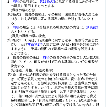
2
前項
の給料表は、
第17条の3
に規定する職員以外のすべて
の職員に適用するものとする。
(職務の級の分類)
第3条の2
職員の職務は、その複雑、困難及び責任の度に基
づきこれを給料表に定める職務の級に分類するものとす
る。
2
前項
の規定により分類される職務の級の内容は、
別表第2
のとおりとする。
(職員の職務の級の決定)
第3条の3
町長は、行政組織に関する法令、条例等の趣旨に
従い、及び
前条第2項
の規定に基づき級別職務分類表に適合
するように、予算の範囲内で職務の級の定数を設定するこ
とができる。
2
職員の職務の級は、
前項
の職員の職務の級ごとの定数の範
囲内で、かつ、町長が規則で定める基準に従い任命権者が
決定する。
(初任給、昇格、昇給の基準)
第4条
新たに給料表の適用を受ける職員となった者の号給
は、町長が規則で定める初任給の基準に従い任命権者が決
定するものとし、当該職員の給料月額は、当該職員の号給
に応じた額とする。
ただし、地方公務員の育児休業等に関
する法律
(平成3年法律第110号。以下「育児休業法」とい
う。)
第10条第3項の規定により同条第1項に規定する育児
短時間勤務
(以下「育児短時間勤務」という。)
の承認を受
けた職員
(同法第17条の規定の適用を受けるものを含む。以