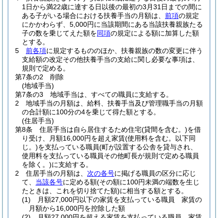
1日から満22歳に達する日以後の最初の3月31日までの間に
ある子がいる場合における扶養手当の月額は、
前項
の規定
にかかわらず、5,000円に当該期間にある当該扶養親族たる
子の数を乗じてえた額を
同項
の規定による額に加算した額
とする。
5
前各項
に規定するもののほか、扶養親族の数の変更に伴う
支給額の改定その他扶養手当の支給に関し必要な事項は、
規則で定める。
第7条の2
削除
(地域手当)
第7条の3
地域手当は、すべての職員に支給する。
2
地域手当の月額は、給料、扶養手当及び管理職手当の月額
の合計額に100分の4を乗じて得た額とする。
(住居手当)
第8条
住居手当は自ら居住するため住宅
(貸間を含む。)
を借
り受け、月額16,000円を超え家賃
(使用料を含む。以下同
じ。)
を支払っている職員
(町が設置する公舎を貸与され、
使用料を支払っている職員その他町長が規則で定める職員
を除く。)
に支給する。
2
住居手当の月額は、
次の各号
に掲げる職員の区分に応じ
て、
当該各号
に定める額
(その額に100円未満の端数を生じ
たときは、これを切り捨てた額)
に相当する額とする。
(1)
月額27,000円以下の家賃を支払っている職員 家賃の
月額から16,000円を控除した額
(2)
月額27,000円を超える家賃を支払っている職員 家賃