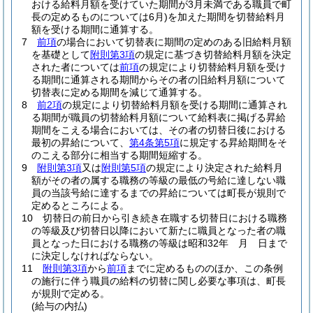
おける給料月額を受けていた期間が3月未満である職員で町
長の定めるものについては6月)
を加えた期間を切替給料月
額を受ける期間に通算する。
7
前項
の場合において切替表に期間の定めのある旧給料月額
を基礎として
附則第3項
の規定に基づき切替給料月額を決定
された者については
前項
の規定により切替給料月額を受け
る期間に通算される期間からその者の旧給料月額について
切替表に定める期間を減じて通算する。
8
前2項
の規定により切替給料月額を受ける期間に通算され
る期間が職員の切替給料月額について給料表に掲げる昇給
期間をこえる場合においては、その者の切替日後における
最初の昇給について、
第4条第5項
に規定する昇給期間をそ
のこえる部分に相当する期間短縮する。
9
附則第3項
又は
附則第5項
の規定により決定された給料月
額がその者の属する職務の等級の最低の号給に達しない職
員の当該号給に達するまでの昇給については町長が規則で
定めるところによる。
10
切替日の前日から引き続き在職する切替日における職務
の等級及び切替日以降において新たに職員となった者の職
員となった日における職務の等級は昭和32年 月 日まで
に決定しなければならない。
11
附則第3項
から
前項
までに定めるもののほか、この条例
の施行に伴う職員の給料の切替に関し必要な事項は、町長
が規則で定める。
(給与の内払)