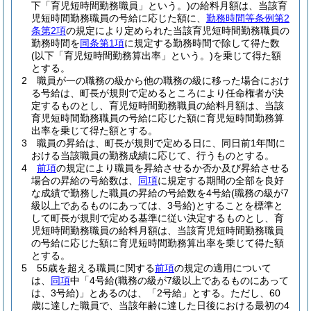
下「育児短時間勤務職員」という。)
の給料月額は、当該育
児短時間勤務職員の号給に応じた額に、
勤務時間等条例第2
条第2項
の規定により定められた当該育児短時間勤務職員の
勤務時間を
同条第1項
に規定する勤務時間で除して得た数
(以下「育児短時間勤務算出率」という。)
を乗じて得た額
とする。
2
職員が一の職務の級から他の職務の級に移った場合におけ
る号給は、町長が規則で定めるところにより任命権者が決
定するものとし、育児短時間勤務職員の給料月額は、当該
育児短時間勤務職員の号給に応じた額に育児短時間勤務算
出率を乗じて得た額とする。
3
職員の昇給は、町長が規則で定める日に、同日前1年間に
おける当該職員の勤務成績に応じて、行うものとする。
4
前項
の規定により職員を昇給させるか否か及び昇給させる
場合の昇給の号給数は、
同項
に規定する期間の全部を良好
な成績で勤務した職員の昇給の号給数を4号給
(職務の級が7
級以上であるものにあっては、3号給)
とすることを標準と
して町長が規則で定める基準に従い決定するものとし、育
児短時間勤務職員の給料月額は、当該育児短時間勤務職員
の号給に応じた額に育児短時間勤務算出率を乗じて得た額
とする。
5
55歳を超える職員に関する
前項
の規定の適用について
は、
同項
中「4号給
(職務の級が7級以上であるものにあって
は、3号給)
」とあるのは、「2号給」とする。
ただし、60
歳に達した職員で、当該年齢に達した日後における最初の4