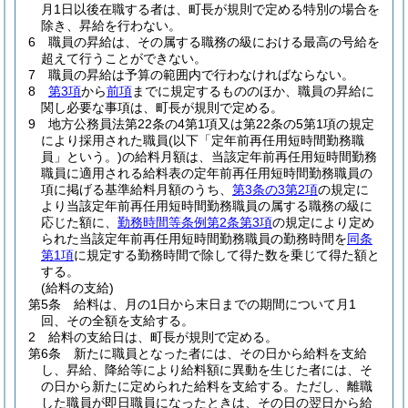
月1日以後在職する者は、町長が規則で定める特別の場合を
除き、昇給を行わない。
6
職員の昇給は、その属する職務の級における最高の号給を
超えて行うことができない。
7
職員の昇給は予算の範囲内で行わなければならない。
8
第3項
から
前項
までに規定するもののほか、職員の昇給に
関し必要な事項は、町長が規則で定める。
9
地方公務員法第22条の4第1項又は第22条の5第1項の規定
により採用された職員
(以下「定年前再任用短時間勤務職
員」という。)
の給料月額は、当該定年前再任用短時間勤務
職員に適用される給料表の定年前再任用短時間勤務職員の
項に掲げる基準給料月額のうち、
第3条の3第2項
の規定に
より当該定年前再任用短時間勤務職員の属する職務の級に
応じた額に、
勤務時間等条例第2条第3項
の規定により定め
られた当該定年前再任用短時間勤務職員の勤務時間を
同条
第1項
に規定する勤務時間で除して得た数を乗じて得た額と
する。
(給料の支給)
第5条
給料は、月の1日から末日までの期間について月1
回、その全額を支給する。
2
給料の支給日は、町長が規則で定める。
第6条
新たに職員となった者には、その日から給料を支給
し、昇給、降給等により給料額に異動を生じた者には、そ
の日から新たに定められた給料を支給する。
ただし、離職
した職員が即日職員になったときは、その日の翌日から給