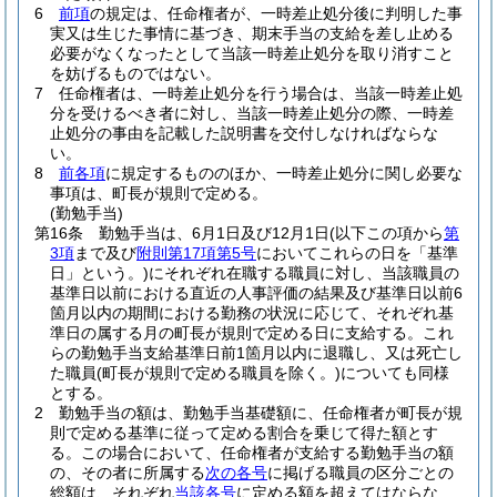
6
前項
の規定は、任命権者が、一時差止処分後に判明した事
実又は生じた事情に基づき、期末手当の支給を差し止める
必要がなくなったとして当該一時差止処分を取り消すこと
を妨げるものではない。
7
任命権者は、一時差止処分を行う場合は、当該一時差止処
分を受けるべき者に対し、当該一時差止処分の際、一時差
止処分の事由を記載した説明書を交付しなければならな
い。
8
前各項
に規定するもののほか、一時差止処分に関し必要な
事項は、町長が規則で定める。
(勤勉手当)
第16条
勤勉手当は、6月1日及び12月1日
(以下この項から
第
3項
まで及び
附則第17項第5号
においてこれらの日を「基準
日」という。)
にそれぞれ在職する職員に対し、当該職員の
基準日以前における直近の人事評価の結果及び基準日以前6
箇月以内の期間における勤務の状況に応じて、それぞれ基
準日の属する月の町長が規則で定める日に支給する。
これ
らの勤勉手当支給基準日前1箇月以内に退職し、又は死亡し
た職員
(町長が規則で定める職員を除く。)
についても同様
とする。
2
勤勉手当の額は、勤勉手当基礎額に、任命権者が町長が規
則で定める基準に従って定める割合を乗じて得た額とす
る。
この場合において、任命権者が支給する勤勉手当の額
の、その者に所属する
次の各号
に掲げる職員の区分ごとの
総額は、それぞれ
当該各号
に定める額を超えてはならな