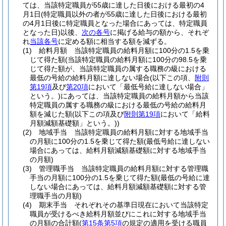
ては、当該特定職員が55歳に達した日後における最初の4
月1日
(特定職員以外の者が55歳に達した日後における最初
の4月1日後に特定職員となった場合にあっては、特定職員
となった日)
以後、
次の各号
に掲げる給与の額から、それぞ
れ
当該各号
に定める額に相当する額を減ずる。
(1)
給料月額 当該特定職員の給料月額に100分の1.5を乗
じて得た額
(当該特定職員の給料月額に100分の98.5を乗
じて得た額が、当該特定職員の属する職務の級における
最低の号給の給料月額に達しない場合
(以下この項、
附則
第19項
及び
第20項
において「最低号給に達しない場合」
という。)
にあっては、当該特定職員の給料月額から当該
特定職員の属する職務の級における最低の号給の給料月
額を減じた額
(以下この項及び
附則第19項
において「給料
月額減額基礎額」という。)
)
(2)
地域手当 当該特定職員の給料月額に対する地域手当
の月額に100分の1.5を乗じて得た額
(最低号給に達しない
場合にあっては、給料月額減額基礎額に対する地域手当
の月額)
(3)
管理職手当 当該特定職員の給料月額に対する管理職
手当の月額に100分の1.5を乗じて得た額
(最低の号給に達
しない場合にあっては、給料月額減額基礎額に対する管
理職手当の月額)
(4)
期末手当 それぞれその基準日現在において当該特定
職員が受けるべき給料月額並びにこれに対する地域手当
の月額の合計額
(
第15条第5項
の規定の適用を受ける職員