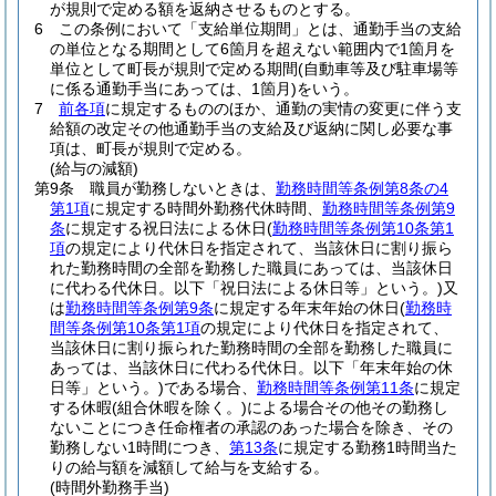
が規則で定める額を返納させるものとする。
6
この条例において「支給単位期間」とは、通勤手当の支給
の単位となる期間として6箇月を超えない範囲内で1箇月を
単位として町長が規則で定める期間
(自動車等及び駐車場等
に係る通勤手当にあっては、1箇月)
をいう。
7
前各項
に規定するもののほか、通勤の実情の変更に伴う支
給額の改定その他通勤手当の支給及び返納に関し必要な事
項は、町長が規則で定める。
(給与の減額)
第9条
職員が勤務しないときは、
勤務時間等条例第8条の4
第1項
に規定する時間外勤務代休時間、
勤務時間等条例第9
条
に規定する祝日法による休日
(
勤務時間等条例第10条第1
項
の規定により代休日を指定されて、当該休日に割り振ら
れた勤務時間の全部を勤務した職員にあっては、当該休日
に代わる代休日。以下「祝日法による休日等」という。)
又
は
勤務時間等条例第9条
に規定する年末年始の休日
(
勤務時
間等条例第10条第1項
の規定により代休日を指定されて、
当該休日に割り振られた勤務時間の全部を勤務した職員に
あっては、当該休日に代わる代休日。以下「年末年始の休
日等」という。)
である場合、
勤務時間等条例第11条
に規定
する休暇
(組合休暇を除く。)
による場合その他その勤務し
ないことにつき任命権者の承認のあった場合を除き、その
勤務しない1時間につき、
第13条
に規定する勤務1時間当た
りの給与額を減額して給与を支給する。
(時間外勤務手当)