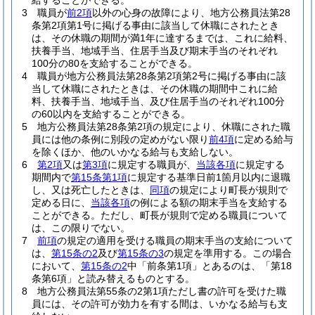
給することができる。
3
職員が
前2項
以外の心身の故障により、地方公務員法第28
条第2項第1号に掲げる事由に該当して休職にされたとき
は、その休職の期間が満1年に達するまでは、これに給料、
扶養手当、地域手当、住居手当及び期末手当のそれぞれ
100分の80を支給することができる。
4
職員が地方公務員法第28条第2項第2号に掲げる事由に該
当して休職にされたときは、その休職の期間中これに給
料、扶養手当、地域手当、及び住居手当のそれぞれ100分
の60以内を支給することができる。
5
地方公務員法第28条第2項の規定により、休職にされた職
員には他の条例に別段の定めがない限り
前4項
に定める給与
を除くほか、他のいかなる給与も支給しない。
6
第2項
又は
第3項
に規定する職員が、
当該各項
に規定する
期間内で
第15条第1項
に規定する基準日前1箇月以内に退職
し、又は死亡したときは、
同項
の規定により町長が規則で
定める日に、
当該各項
の例による額の期末手当を支給する
ことができる。
ただし、町長が規則で定める職員について
は、この限りでない。
7
前項
の規定の適用を受ける職員の期末手当の支給について
は、
第15条の2
及び
第15条の3
の規定を準用する。
この場合
において、
第15条の2
中「前条第1項」とあるのは、「第18
条第6項」と読み替えるものとする。
8
地方公務員法第55条の2第1項ただし書の許可を受けた職
員には、その許可が効力を有する間は、いかなる給与も支