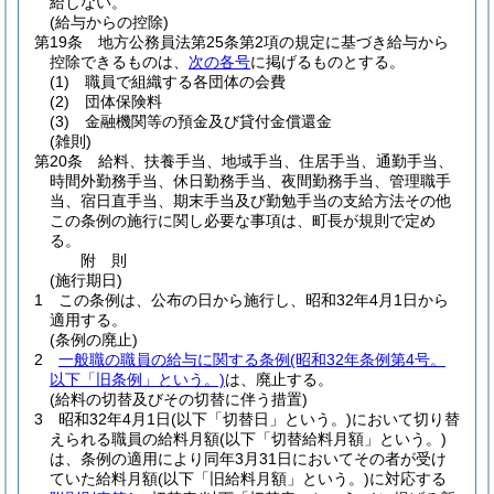
給しない。
(給与からの控除)
第19条
地方公務員法第25条第2項の規定に基づき給与から
控除できるものは、
次の各号
に掲げるものとする。
(1)
職員で組織する各団体の会費
(2)
団体保険料
(3)
金融機関等の預金及び貸付金償還金
(雑則)
第20条
給料、扶養手当、地域手当、住居手当、通勤手当、
時間外勤務手当、休日勤務手当、夜間勤務手当、管理職手
当、宿日直手当、期末手当及び勤勉手当の支給方法その他
この条例の施行に関し必要な事項は、町長が規則で定め
る。
附
則
(施行期日)
1
この条例は、公布の日から施行し、昭和32年4月1日から
適用する。
(条例の廃止)
2
一般職の職員の給与に関する条例
(昭和32年条例第4号。
以下「旧条例」という。)
は、廃止する。
(給料の切替及びその切替に伴う措置)
3
昭和32年4月1日
(以下「切替日」という。)
において切り替
えられる職員の給料月額
(以下「切替給料月額」という。)
は、条例の適用により同年3月31日においてその者が受け
ていた給料月額
(以下「旧給料月額」という。)
に対応する