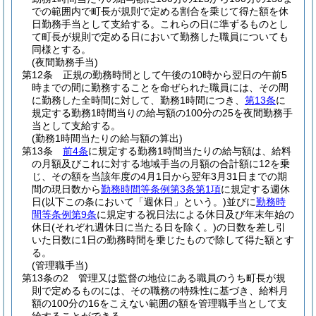
での範囲内で町長が規則で定める割合を乗じて得た額を休
日勤務手当として支給する。
これらの日に準ずるものとし
て町長が規則で定める日において勤務した職員についても
同様とする。
(夜間勤務手当)
第12条
正規の勤務時間として午後の10時から翌日の午前5
時までの間に勤務することを命ぜられた職員には、その間
に勤務した全時間に対して、勤務1時間につき、
第13条
に
規定する勤務1時間当りの給与額の100分の25を夜間勤務手
当として支給する。
(勤務1時間当たりの給与額の算出)
第13条
前4条
に規定する勤務1時間当たりの給与額は、給料
の月額及びこれに対する地域手当の月額の合計額に12を乗
じ、その額を当該年度の4月1日から翌年3月31日までの期
間の現日数から
勤務時間等条例第3条第1項
に規定する週休
日
(以下この条において「週休日」という。)
並びに
勤務時
間等条例第9条
に規定する祝日法による休日及び年末年始の
休日
(それぞれ週休日に当たる日を除く。)
の日数を差し引
いた日数に1日の勤務時間を乗じたもので除して得た額とす
る。
(管理職手当)
第13条の2
管理又は監督の地位にある職員のうち町長が規
則で定めるものには、その職務の特殊性に基づき、給料月
額の100分の16をこえない範囲の額を管理職手当として支