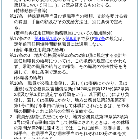
第1項において同じ。)
」と読み替えるものとする。
(特殊勤務手当等)
第17条
特殊勤務手当及び退職手当の種類、支給を受ける者
の範囲、手当の額及びその支給方法は、別に条例で定め
る。
(定年前再任用短時間勤務職員についての適用除外)
第17条の2
第4条第1項
から
第8項
まで及び
第7条
の規定は、
定年前再任用短時間勤務職員には適用しない。
(会計年度任用職員の給与)
第17条の3
地方公務員法第22条の2第1項に規定する会計年
度任用職員の給与については、この条例の規定にかかわら
ず、常勤の職員の給与との権衡、その職務の特殊性等を考
慮して、別に条例で定める。
(休職者の給与)
第18条
職員が公務上負傷し、若しくは疾病にかかり、又は
通勤
(地方公務員災害補償法
(昭和42年法律第121号)
第2条第
2項及び第3項に規定する通勤をいう。以下同じ。)
により負
傷し、若しくは疾病にかかり、地方公務員法第28条第2項
第1号に掲げる事由に該当して休職にされたときは、その休
職の期間中これに給与の全額を支給する。
2
職員が結核性疾患にかかり、地方公務員法第28条第2項第
1号に掲げる事由に該当して休職にされたときは、その休職
の期間が満2年に達するまでは、これに給料、扶養手当、地
域手当、住居手当及び期末手当のそれぞれ100分の80を支