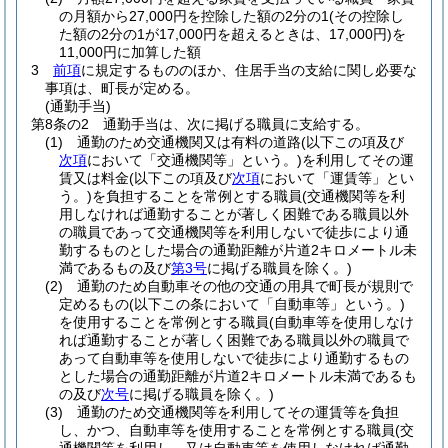
の月額から27,000円を控除した額の2分の1
(その控除し
た額の2分の1が17,000円を超えるときは、17,000円)
を
11,000円に加算した額
3
前項
に規定するもののほか、住居手当の支給に関し必要な
事項は、町長が定める。
(通勤手当)
第8条の2
通勤手当は、次に掲げる職員に支給する。
(1)
通勤のため交通機関又は有料の道路
(以下この項及び
次項
において「交通機関等」という。)
を利用してその運
賃又は料金
(以下この項及び
次項
において「運賃等」とい
う。)
を負担することを常例とする職員
(交通機関等を利
用しなければ通勤することが著しく困難である職員以外
の職員であって交通機関等を利用しないで徒歩により通
勤するものとした場合の通勤距離が片道2キロメートル未
満であるもの及び
第3号
に掲げる職員を除く。)
(2)
通勤のため自動車その他の交通の用具で町長が規則で
定めるもの
(以下この条において「自動車等」という。)
を使用することを常例とする職員
(自動車等を使用しなけ
れば通勤することが著しく困難である職員以外の職員で
あって自動車等を使用しないで徒歩により通勤するもの
とした場合の通勤距離が片道2キロメートル未満であるも
の及び
次号
に掲げる職員を除く。)
(3)
通勤のため交通機関等を利用してその運賃等を負担
し、かつ、自動車等を使用することを常例とする職員
(交