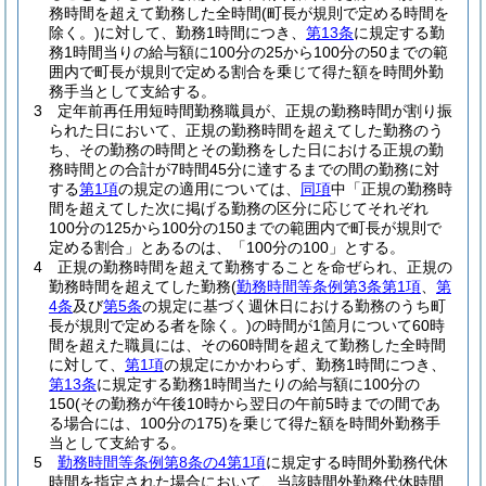
務時間を超えて勤務した全時間
(町長が規則で定める時間を
除く。)
に対して、勤務1時間につき、
第13条
に規定する勤
務1時間当りの給与額に100分の25から100分の50までの範
囲内で町長が規則で定める割合を乗じて得た額を時間外勤
務手当として支給する。
3
定年前再任用短時間勤務職員が、正規の勤務時間が割り振
られた日において、正規の勤務時間を超えてした勤務のう
ち、その勤務の時間とその勤務をした日における正規の勤
務時間との合計が7時間45分に達するまでの間の勤務に対
する
第1項
の規定の適用については、
同項
中「正規の勤務時
間を超えてした次に掲げる勤務の区分に応じてそれぞれ
100分の125から100分の150までの範囲内で町長が規則で
定める割合」とあるのは、「100分の100」とする。
4
正規の勤務時間を超えて勤務することを命ぜられ、正規の
勤務時間を超えてした勤務
(
勤務時間等条例第3条第1項
、
第
4条
及び
第5条
の規定に基づく週休日における勤務のうち町
長が規則で定める者を除く。)
の時間が1箇月について60時
間を超えた職員には、その60時間を超えて勤務した全時間
に対して、
第1項
の規定にかかわらず、勤務1時間につき、
第13条
に規定する勤務1時間当たりの給与額に100分の
150
(その勤務が午後10時から翌日の午前5時までの間であ
る場合には、100分の175)
を乗じて得た額を時間外勤務手
当として支給する。
5
勤務時間等条例第8条の4第1項
に規定する時間外勤務代休
時間を指定された場合において、当該時間外勤務代休時間