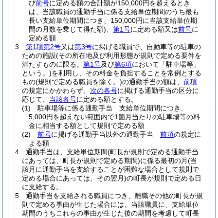
び
前号
に定める額の合計額が150,000円を超えるとき
は、当該職員の通勤手当に係る支給単位期間のうち最も
長い支給単位期間につき、150,000円に当該支給単位期
間の月数を乗じて得た額)
、
第1号
に定める額又は
前号
に
定める額
3
第1項第2号
又は
第3号
に掲げる職員で、自動車等の駐車の
ための施設
(その所在地及び利用形態が規則で定める要件を
満たすものに限る。
第1号
及び
第6項
において「駐車場等」
という。)
を利用し、その料金を負担することを常例とする
もの
(規則で定める職員を除く。)
の通勤手当の額は、
前項
の規定にかかわらず、
次の各号
に掲げる通勤手当の区分に
応じて、
当該各号
に定める額とする。
(1)
駐車場等に係る通勤手当 支給単位期間につき、
5,000円を超えない範囲内で1箇月当たりの駐車場等の料
金に相当する額として規則で定める額
(2)
前号
に掲げる通勤手当以外の通勤手当
前項
の規定に
よる額
4
通勤手当は、支給単位期間
(町長が規則で定める通勤手当
にあっては、町長が規則で定める期間)
に係る最初の月
(当
該月に通勤手当を支給することが困難な場合として規則で
定める場合にあっては、その翌月)
の町長が規則で定める日
に支給する。
5
通勤手当を支給される職員につき、離職その他の町長が規
則で定める事由が生じた場合には、当該職員に、支給単位
期間のうちこれらの事由が生じた後の期間を考慮して町長