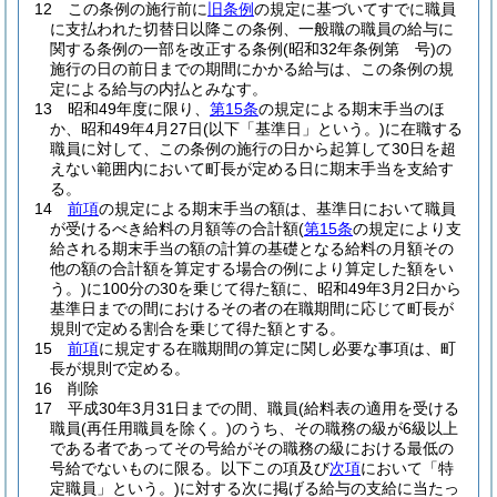
12
この条例の施行前に
旧条例
の規定に基づいてすでに職員
に支払われた切替日以降この条例、一般職の職員の給与に
関する条例の一部を改正する条例
(昭和32年条例第 号)
の
施行の日の前日までの期間にかかる給与は、この条例の規
定による給与の内払とみなす。
13
昭和49年度に限り、
第15条
の規定による期末手当のほ
か、昭和49年4月27日
(以下「基準日」という。)
に在職する
職員に対して、この条例の施行の日から起算して30日を超
えない範囲内において町長が定める日に期末手当を支給す
る。
14
前項
の規定による期末手当の額は、基準日において職員
が受けるべき給料の月額等の合計額
(
第15条
の規定により支
給される期末手当の額の計算の基礎となる給料の月額その
他の額の合計額を算定する場合の例により算定した額をい
う。)
に100分の30を乗じて得た額に、昭和49年3月2日から
基準日までの間におけるその者の在職期間に応じて町長が
規則で定める割合を乗じて得た額とする。
15
前項
に規定する在職期間の算定に関し必要な事項は、町
長が規則で定める。
16
削除
17
平成30年3月31日までの間、職員
(給料表の適用を受ける
職員
(再任用職員を除く。)
のうち、その職務の級が6級以上
である者であってその号給がその職務の級における最低の
号給でないものに限る。以下この項及び
次項
において「特
定職員」という。)
に対する次に掲げる給与の支給に当たっ