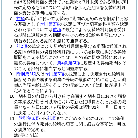
おける給料月額を受けていた期間が3月未満である職員で町
長の定めるものについては6月)
を加えた期間を切替給料月
額を受ける期間に通算する。
7
前項
の場合において切替表に期間の定めのある旧給料月額
を基礎として
附則第3項
の規定に基づき切替給料月額を決定
された者については
前項
の規定により切替給料月額を受け
る期間に通算される期間からその者の旧給料月額について
切替表に定める期間を減じて通算する。
8
前2項
の規定により切替給料月額を受ける期間に通算され
る期間が職員の切替給料月額について給料表に掲げる昇給
期間をこえる場合においては、その者の切替日後における
最初の昇給について、
第4条第5項
に規定する昇給期間をそ
のこえる部分に相当する期間短縮する。
9
附則第3項
又は
附則第5項
の規定により決定された給料月
額がその者の属する職務の等級の最低の号給に達しない職
員の当該号給に達するまでの昇給については町長が規則で
定めるところによる。
10
切替日の前日から引き続き在職する切替日における職務
の等級及び切替日以降において新たに職員となった者の職
員となった日における職務の等級は昭和32年 月 日まで
に決定しなければならない。
11
附則第3項
から
前項
までに定めるもののほか、この条例
の施行に伴う職員の給料の切替に関し必要な事項は、町長
が規則で定める。
(給与の内払)