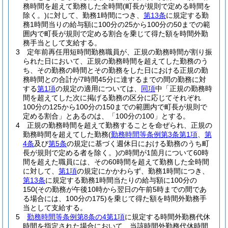
務時間を超えて勤務した全時間
(町長が規則で定める時間を
除く。)
に対して、勤務1時間につき、
第13条
に規定する勤
務1時間当りの給与額に100分の25から100分の50までの範
囲内で町長が規則で定める割合を乗じて得た額を時間外勤
務手当として支給する。
3
定年前再任用短時間勤務職員が、正規の勤務時間が割り振
られた日において、正規の勤務時間を超えてした勤務のう
ち、その勤務の時間とその勤務をした日における正規の勤
務時間との合計が7時間45分に達するまでの間の勤務に対
する
第1項
の規定の適用については、
同項
中「正規の勤務時
間を超えてした次に掲げる勤務の区分に応じてそれぞれ
100分の125から100分の150までの範囲内で町長が規則で
定める割合」とあるのは、「100分の100」とする。
4
正規の勤務時間を超えて勤務することを命ぜられ、正規の
勤務時間を超えてした勤務
(
勤務時間等条例第3条第1項
、
第
4条
及び
第5条
の規定に基づく週休日における勤務のうち町
長が規則で定める者を除く。)
の時間が1箇月について60時
間を超えた職員には、その60時間を超えて勤務した全時間
に対して、
第1項
の規定にかかわらず、勤務1時間につき、
第13条
に規定する勤務1時間当たりの給与額に100分の
150
(その勤務が午後10時から翌日の午前5時までの間であ
る場合には、100分の175)
を乗じて得た額を時間外勤務手
当として支給する。
5
勤務時間等条例第8条の4第1項
に規定する時間外勤務代休
時間を指定された場合において、当該時間外勤務代休時間