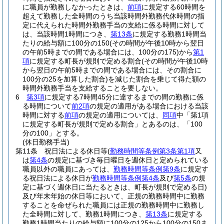
に職員が勤務しなかったときは、
前項
に規定する60時間を
超えて勤務した全時間のうち当該時間外勤務代休時間の指
定に代えられた時間外勤務手当の支給に係る時間に対して
は、当該時間1時間につき、
第13条
に規定する勤務1時間当
たりの給与額に100分の150
(その時間が午後10時から翌日
の午前5時までの間である場合には、100分の175)
から
第1
項
に規定する町長が規則で定める割合
(その時間が午後10時
から翌日の午前5時までの間である場合には、その割合に
100分の25を加算した割合)
を減じた割合を乗じて得た額の
時間外勤務手当を支給することを要しない。
6
第3項
に規定する7時間45分に達するまでの間の勤務に係
る時間について
前2項
の規定の適用がある場合における当該
時間に対する
前項
の規定の適用については、
同項
中「第1項
に規定する町長が規則で定める割合」とあるのは、「100
分の100」とする。
(休日勤務手当)
第11条
祝日法による休日等
(
勤務時間等条例第3条第1項
又
は
第4条
の規定に基づき毎日曜日を週休日と定められている
職員以外の職員にあっては、
勤務時間等条例第9条
に規定す
る祝日法による休日が
勤務時間等条例第4条
及び
第5条
の規
定に基づく週休日に当たるときは、町長が規則で定める日)
及び年末年始の休日等において、正規の勤務時間中に勤務
することを命ぜられた職員には正規の勤務時間中に勤務し
た全時間に対して、勤務1時間につき、
第13条
に規定する
勤務1時間当たりの給与額に100分の125から100分の150ま