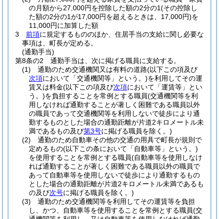
の月額から27,000円を控除した額の2分の1
(その控除し
た額の2分の1が17,000円を超えるときは、17,000円)
を
11,000円に加算した額
3
前項
に規定するもののほか、住居手当の支給に関し必要な
事項は、町長が定める。
(通勤手当)
第8条の2
通勤手当は、次に掲げる職員に支給する。
(1)
通勤のため交通機関又は有料の道路
(以下この項及び
次項
において「交通機関等」という。)
を利用してその運
賃又は料金
(以下この項及び
次項
において「運賃等」とい
う。)
を負担することを常例とする職員
(交通機関等を利
用しなければ通勤することが著しく困難である職員以外
の職員であって交通機関等を利用しないで徒歩により通
勤するものとした場合の通勤距離が片道2キロメートル未
満であるもの及び
第3号
に掲げる職員を除く。)
(2)
通勤のため自動車その他の交通の用具で町長が規則で
定めるもの
(以下この条において「自動車等」という。)
を使用することを常例とする職員
(自動車等を使用しなけ
れば通勤することが著しく困難である職員以外の職員で
あって自動車等を使用しないで徒歩により通勤するもの
とした場合の通勤距離が片道2キロメートル未満であるも
の及び
次号
に掲げる職員を除く。)
(3)
通勤のため交通機関等を利用してその運賃等を負担
し、かつ、自動車等を使用することを常例とする職員
(交