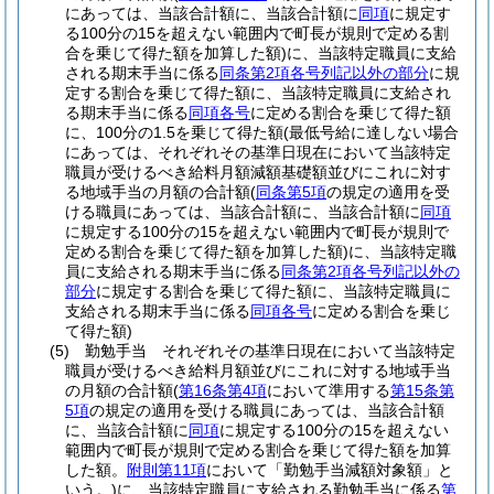
にあっては、当該合計額に、当該合計額に
同項
に規定す
る100分の15を超えない範囲内で町長が規則で定める割
合を乗じて得た額を加算した額)
に、当該特定職員に支給
される期末手当に係る
同条第2項各号列記以外の部分
に規
定する割合を乗じて得た額に、当該特定職員に支給され
る期末手当に係る
同項各号
に定める割合を乗じて得た額
に、100分の1.5を乗じて得た額
(最低号給に達しない場合
にあっては、それぞれその基準日現在において当該特定
職員が受けるべき給料月額減額基礎額並びにこれに対す
る地域手当の月額の合計額
(
同条第5項
の規定の適用を受
ける職員にあっては、当該合計額に、当該合計額に
同項
に規定する100分の15を超えない範囲内で町長が規則で
定める割合を乗じて得た額を加算した額)
に、当該特定職
員に支給される期末手当に係る
同条第2項各号列記以外の
部分
に規定する割合を乗じて得た額に、当該特定職員に
支給される期末手当に係る
同項各号
に定める割合を乗じ
て得た額)
(5)
勤勉手当 それぞれその基準日現在において当該特定
職員が受けるべき給料月額並びにこれに対する地域手当
の月額の合計額
(
第16条第4項
において準用する
第15条第
5項
の規定の適用を受ける職員にあっては、当該合計額
に、当該合計額に
同項
に規定する100分の15を超えない
範囲内で町長が規則で定める割合を乗じて得た額を加算
した額。
附則第11項
において「勤勉手当減額対象額」と
いう。)
に、当該特定職員に支給される勤勉手当に係る
第