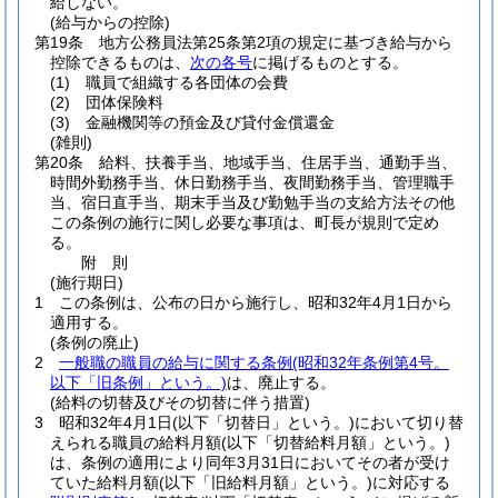
給しない。
(給与からの控除)
第19条
地方公務員法第25条第2項の規定に基づき給与から
控除できるものは、
次の各号
に掲げるものとする。
(1)
職員で組織する各団体の会費
(2)
団体保険料
(3)
金融機関等の預金及び貸付金償還金
(雑則)
第20条
給料、扶養手当、地域手当、住居手当、通勤手当、
時間外勤務手当、休日勤務手当、夜間勤務手当、管理職手
当、宿日直手当、期末手当及び勤勉手当の支給方法その他
この条例の施行に関し必要な事項は、町長が規則で定め
る。
附
則
(施行期日)
1
この条例は、公布の日から施行し、昭和32年4月1日から
適用する。
(条例の廃止)
2
一般職の職員の給与に関する条例
(昭和32年条例第4号。
以下「旧条例」という。)
は、廃止する。
(給料の切替及びその切替に伴う措置)
3
昭和32年4月1日
(以下「切替日」という。)
において切り替
えられる職員の給料月額
(以下「切替給料月額」という。)
は、条例の適用により同年3月31日においてその者が受け
ていた給料月額
(以下「旧給料月額」という。)
に対応する