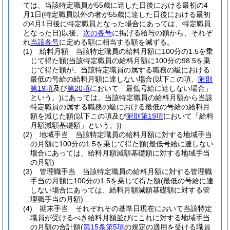
ては、当該特定職員が55歳に達した日後における最初の4
月1日
(特定職員以外の者が55歳に達した日後における最初
の4月1日後に特定職員となった場合にあっては、特定職員
となった日)
以後、
次の各号
に掲げる給与の額から、それぞ
れ
当該各号
に定める額に相当する額を減ずる。
(1)
給料月額 当該特定職員の給料月額に100分の1.5を乗
じて得た額
(当該特定職員の給料月額に100分の98.5を乗
じて得た額が、当該特定職員の属する職務の級における
最低の号給の給料月額に達しない場合
(以下この項、
附則
第19項
及び
第20項
において「最低号給に達しない場合」
という。)
にあっては、当該特定職員の給料月額から当該
特定職員の属する職務の級における最低の号給の給料月
額を減じた額
(以下この項及び
附則第19項
において「給料
月額減額基礎額」という。)
)
(2)
地域手当 当該特定職員の給料月額に対する地域手当
の月額に100分の1.5を乗じて得た額
(最低号給に達しない
場合にあっては、給料月額減額基礎額に対する地域手当
の月額)
(3)
管理職手当 当該特定職員の給料月額に対する管理職
手当の月額に100分の1.5を乗じて得た額
(最低の号給に達
しない場合にあっては、給料月額減額基礎額に対する管
理職手当の月額)
(4)
期末手当 それぞれその基準日現在において当該特定
職員が受けるべき給料月額並びにこれに対する地域手当
の月額の合計額
(
第15条第5項
の規定の適用を受ける職員