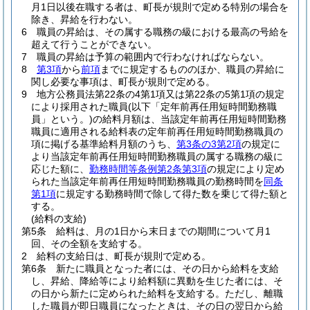
月1日以後在職する者は、町長が規則で定める特別の場合を
除き、昇給を行わない。
6
職員の昇給は、その属する職務の級における最高の号給を
超えて行うことができない。
7
職員の昇給は予算の範囲内で行わなければならない。
8
第3項
から
前項
までに規定するもののほか、職員の昇給に
関し必要な事項は、町長が規則で定める。
9
地方公務員法第22条の4第1項又は第22条の5第1項の規定
により採用された職員
(以下「定年前再任用短時間勤務職
員」という。)
の給料月額は、当該定年前再任用短時間勤務
職員に適用される給料表の定年前再任用短時間勤務職員の
項に掲げる基準給料月額のうち、
第3条の3第2項
の規定に
より当該定年前再任用短時間勤務職員の属する職務の級に
応じた額に、
勤務時間等条例第2条第3項
の規定により定め
られた当該定年前再任用短時間勤務職員の勤務時間を
同条
第1項
に規定する勤務時間で除して得た数を乗じて得た額と
する。
(給料の支給)
第5条
給料は、月の1日から末日までの期間について月1
回、その全額を支給する。
2
給料の支給日は、町長が規則で定める。
第6条
新たに職員となった者には、その日から給料を支給
し、昇給、降給等により給料額に異動を生じた者には、そ
の日から新たに定められた給料を支給する。
ただし、離職
した職員が即日職員になったときは、その日の翌日から給