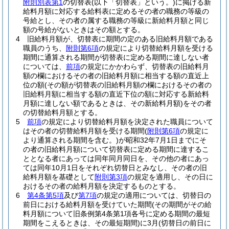
附則別表第1
の切替表
(以下「切替表」という。)
に掲げる新
給料月額に対応する給料表に定めるその者の職務の等級の
号給とし、その者の属する職務の等級に新給料月額と同じ
額の号給がないときはその額とする。
4
旧給料月額が、切替表に期間の定のある旧給料月額である
職員のうち、
附則第6項
の規定により切替給料月額を受ける
期間に通算される期間が切替表に定める期間に達しない者
については、
前項
の規定にかかわらず、切替表の旧給料月
額の欄におけるその者の旧給料月額に相当する額の直近上
位の額
(その額が切替表の旧給料月額の欄におけるその者の
旧給料月額に相当する額の直近下位の額に対応する新給料
月額に達しない額であるときは、その新給料月額)
をその者
の切替給料月額とする。
5
前項
の規定により切替給料月額を決定された職員について
はその者の切替給料月額を受ける期間
(
附則第6項
の規定に
より通算される期間を含む。)
が昭和32年7月1日までにそ
の者の旧給料月額について切替表に定める期間に達するこ
ととなる者にあっては同年同月同日を、その他の者にあっ
ては同年10月1日をそれぞれ切替日とみなし、その者の旧
給料月額を基礎として
附則第3項
の規定を適用し、その日に
おけるその者の給料月額を決定するものとする。
6
第4条第5項
及び
第7項
の規定の適用については、切替日の
前日における給料月額を受けていた期間
(その期間がその給
料月額について旧条例第4条第1項各号に定める期間の最短
期間をこえるときは、その最短期間)
に3月
(切替日の前日に