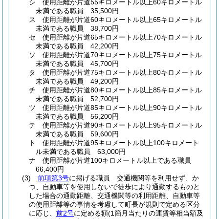
シ
使用距離が片道55キロメートル以上60キロメートル
未満である職員 35,500円
ス
使用距離が片道60キロメートル以上65キロメートル
未満である職員 38,700円
セ
使用距離が片道65キロメートル以上70キロメートル
未満である職員 42,200円
ソ
使用距離が片道70キロメートル以上75キロメートル
未満である職員 45,700円
タ
使用距離が片道75キロメートル以上80キロメートル
未満である職員 49,200円
チ
使用距離が片道80キロメートル以上85キロメートル
未満である職員 52,700円
ツ
使用距離が片道85キロメートル以上90キロメートル
未満である職員 56,200円
テ
使用距離が片道90キロメートル以上95キロメートル
未満である職員 59,600円
ト
使用距離が片道95キロメートル以上100キロメート
ル未満である職員 63,000円
ナ
使用距離が片道100キロメートル以上である職員
66,400円
(3)
前項第3号
に掲げる職員 交通機関等を利用せず、か
つ、自動車等を使用しないで徒歩により通勤するものと
した場合の通勤距離、交通機関等の利用距離、自動車等
の使用距離等の事情を考慮して町長が規則で定める区分
に応じ、
前2号
に定める額
(1箇月当たりの運賃等相当額及