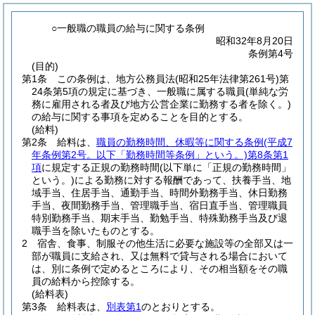
○一般職の職員の給与に関する条例
昭和32年8月20日
条例第4号
(目的)
第1条
この条例は、地方公務員法
(昭和25年法律第261号)
第
24条第5項の規定に基づき、一般職に属する職員
(単純な労
務に雇用される者及び地方公営企業に勤務する者を除く。)
の給与に関する事項を定めることを目的とする。
(給料)
第2条
給料は、
職員の勤務時間、休暇等に関する条例
(平成7
年条例第2号。以下「勤務時間等条例」という。)
第8条第1
項
に規定する正規の勤務時間
(以下単に「正規の勤務時間」
という。)
による勤務に対する報酬であって、扶養手当、地
域手当、住居手当、通勤手当、時間外勤務手当、休日勤務
手当、夜間勤務手当、管理職手当、宿日直手当、管理職員
特別勤務手当、期末手当、勤勉手当、特殊勤務手当及び退
職手当を除いたものとする。
2
宿舎、食事、制服その他生活に必要な施設等の全部又は一
部が職員に支給され、又は無料で貸与される場合において
は、別に条例で定めるところにより、その相当額をその職
員の給料から控除する。
(給料表)
第3条
給料表は、
別表第1
のとおりとする。