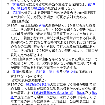
給することができる。
2
前項
の規定により管理職手当を支給する職員には、
第10
条
、
第11条
及び
第12条
の規定は適用しない。
3
第1項
の規定による管理職手当の支給割合その他管理職手
当の支給に関し必要な事項は、町長が規則で定める。
(宿日直手当)
第14条
宿日直勤務
(
次項
の勤務を除く。)
を命ぜられた職員
には、その勤務1回につき、4,700円を超えない範囲内にお
いて町長が規則で定める額を宿日直手当として支給する。
ただし、執務が行われる時間が執務が通常行われる日の執
務時間の2分の1に相当する時間である日で町長が規則で定
めるものに退庁時から引き続いて行われる宿直勤務にあっ
ては、その額は、7,050円を超えない範囲内において町長が
規則で定める額とする。
2
宿日直勤務のうち常直的なものを命ぜられた職員には、そ
の勤務に対して、23,500円を超えない範囲内において町長
が規則で定める月額の宿日直手当を支給する。
3
前項
の勤務は、
第10条
、
第11条
及び
第12条
の勤務には、
含まれないものとする。
(管理職員特別勤務手当)
第14条の2
第13条の2第1項
の規定に基づく町長が規則で定
める職にある職員が臨時又は緊急の必要その他の公務の運
営の必要により
勤務時間等条例第3条第1項
、
第4条
及び
第5
条
の規定に基づく週休日又は祝日法による休日等若しくは
年末年始の休日等に勤務をした場合は、当該職員には、管