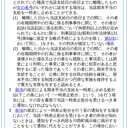
とされていた職員で当該支給日の前日までに離職したもの
が
次の各号
のいずれかに該当する場合は、当該期末手当の
支給を一時差し止めることができる。
(1)
離職した日から当該支給日の前日までの間に、その者
の在職期間中の行為に係る刑事事件に関して、その者が
起訴
(当該起訴に係る犯罪について拘禁刑以上の刑が定め
られているものに限り、刑事訴訟法
(昭和23年法律第131
号)
第6編に規定する略式手続によるものを除く。
第5項
に
おいて同じ。)
をされ、その判決が確定していない場合
(2)
離職した日から当該支給日の前日までの間に、その者
の在職期間中の行為に係る刑事事件に関して、その者が
逮捕された場合又はその者から聴取した事項若しくは調
査により判明した事実に基づきその者に犯罪があると思
料するに至った場合であって、その者に対し期末手当を
支給することが、公務に対する住民の信頼を確保し、期
末手当に関する制度の適正かつ円滑な実施を維持する上
で重大な支障を生ずると認めるとき。
2
前項
の規定による期末手当の支給を一時差し止める処分
(以下この条において「一時差止処分」という。)
を行う場
合には、その旨を書面で当該一時差止処分を受けるべき者
に通知しなければならない。
3
前項
の規定により一時差止処分を行う旨の通知をする場合
において、当該一時差止処分を受けるべき者の所在が知れ
ないときは、通知をすべき内容を川西町掲示板に掲示する
ことをもって通知に代えることができる。
この場合におい