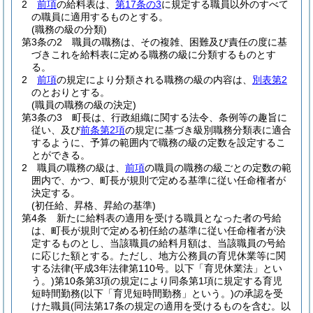
2
前項
の給料表は、
第17条の3
に規定する職員以外のすべて
の職員に適用するものとする。
(職務の級の分類)
第3条の2
職員の職務は、その複雑、困難及び責任の度に基
づきこれを給料表に定める職務の級に分類するものとす
る。
2
前項
の規定により分類される職務の級の内容は、
別表第2
のとおりとする。
(職員の職務の級の決定)
第3条の3
町長は、行政組織に関する法令、条例等の趣旨に
従い、及び
前条第2項
の規定に基づき級別職務分類表に適合
するように、予算の範囲内で職務の級の定数を設定するこ
とができる。
2
職員の職務の級は、
前項
の職員の職務の級ごとの定数の範
囲内で、かつ、町長が規則で定める基準に従い任命権者が
決定する。
(初任給、昇格、昇給の基準)
第4条
新たに給料表の適用を受ける職員となった者の号給
は、町長が規則で定める初任給の基準に従い任命権者が決
定するものとし、当該職員の給料月額は、当該職員の号給
に応じた額とする。
ただし、地方公務員の育児休業等に関
する法律
(平成3年法律第110号。以下「育児休業法」とい
う。)
第10条第3項の規定により同条第1項に規定する育児
短時間勤務
(以下「育児短時間勤務」という。)
の承認を受
けた職員
(同法第17条の規定の適用を受けるものを含む。以