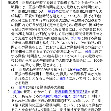
第10条
正規の勤務時間を超えて勤務することを命ぜられた
職員には、正規の勤務時間を超えて勤務した全時間に対し
て、勤務1時間につき、
第13条
に規定する勤務1時間当りの
給与額に正規の勤務時間を超えてしていた次に掲げる勤務
の区分に応じてそれぞれ100分の125から100分の150まで
の範囲内で町長が規則で定める割合
(その勤務が午後10時か
ら翌日の午前5時までの間にある場合には、その割合に100
分の25を加算した割合)
を乗じて得た額を時間外勤務手当と
して支給する
(育児短時間勤務職員が、
第1号
に掲げる勤務
で正規の勤務時間を越えてしたもののうち、その勤務の時
間とその勤務をした日における正規の勤務時間との合計が7
時間45分に達するまでの間の勤務にあっては、
同条
に規定
する勤務1時間当たりの給与額に100分の100
(その勤務が午
後10時から翌日の午前5時までの間である場合には、100分
の125)
を乗じて得た額とする。)
。
(1)
正規の勤務時間が割り振られた日
(
次条
の規定により
正規の勤務時間中に勤務した職員に休日勤務手当が支給
されることとなる日を除く。
第3項
において同じ。)
にお
ける勤務
(2)
前号
に掲げる勤務以外の勤務
2
前項
の規定にかかわらず、
勤務時間等条例第5条
の規定に
より、あらかじめ
同条例第3条第2項
又は
第4条
により割り
振られた1週間の正規の勤務時間
(以下この条において「割
り振り変更前の正規の勤務時間」という。)
を超えて勤務す
ることを命ぜられた職員には、割り振り変更前の正規の勤