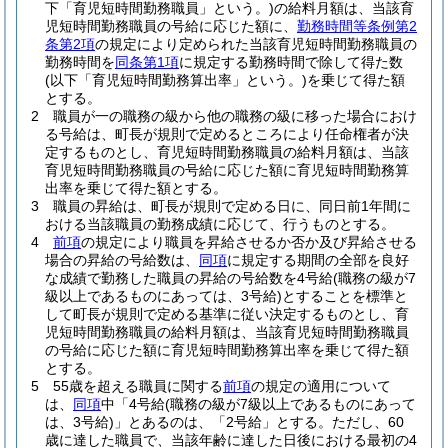
下「育児短時間勤務職員」という。)
の給料月額は、当該育
児短時間勤務職員の号給に応じた額に、
勤務時間等条例第2
条第2項
の規定により定められた当該育児短時間勤務職員の
勤務時間を
同条第1項
に規定する勤務時間で除して得た数
(以下「育児短時間勤務算出率」という。)
を乗じて得た額
とする。
2
職員が一の職務の級から他の職務の級に移った場合におけ
る号給は、町長が規則で定めるところにより任命権者が決
定するものとし、育児短時間勤務職員の給料月額は、当該
育児短時間勤務職員の号給に応じた額に育児短時間勤務算
出率を乗じて得た額とする。
3
職員の昇給は、町長が規則で定める日に、同日前1年間に
おける当該職員の勤務成績に応じて、行うものとする。
4
前項
の規定により職員を昇給させるか否か及び昇給させる
場合の昇給の号給数は、
同項
に規定する期間の全部を良好
な成績で勤務した職員の昇給の号給数を4号給
(職務の級が7
級以上であるものにあっては、3号給)
とすることを標準と
して町長が規則で定める基準に従い決定するものとし、育
児短時間勤務職員の給料月額は、当該育児短時間勤務職員
の号給に応じた額に育児短時間勤務算出率を乗じて得た額
とする。
5
55歳を超える職員に関する
前項
の規定の適用について
は、
同項
中「4号給
(職務の級が7級以上であるものにあって
は、3号給)
」とあるのは、「2号給」とする。
ただし、60
歳に達した職員で、当該年齢に達した日後における最初の4