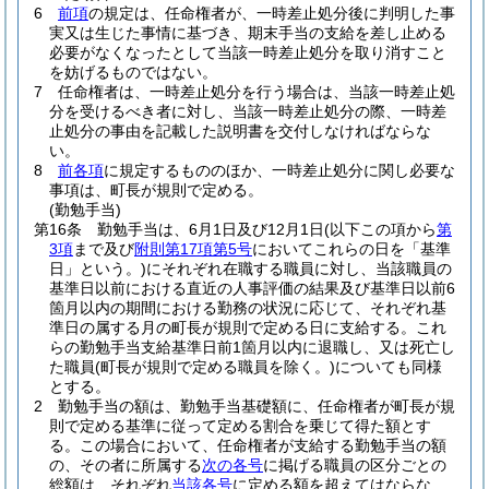
6
前項
の規定は、任命権者が、一時差止処分後に判明した事
実又は生じた事情に基づき、期末手当の支給を差し止める
必要がなくなったとして当該一時差止処分を取り消すこと
を妨げるものではない。
7
任命権者は、一時差止処分を行う場合は、当該一時差止処
分を受けるべき者に対し、当該一時差止処分の際、一時差
止処分の事由を記載した説明書を交付しなければならな
い。
8
前各項
に規定するもののほか、一時差止処分に関し必要な
事項は、町長が規則で定める。
(勤勉手当)
第16条
勤勉手当は、6月1日及び12月1日
(以下この項から
第
3項
まで及び
附則第17項第5号
においてこれらの日を「基準
日」という。)
にそれぞれ在職する職員に対し、当該職員の
基準日以前における直近の人事評価の結果及び基準日以前6
箇月以内の期間における勤務の状況に応じて、それぞれ基
準日の属する月の町長が規則で定める日に支給する。
これ
らの勤勉手当支給基準日前1箇月以内に退職し、又は死亡し
た職員
(町長が規則で定める職員を除く。)
についても同様
とする。
2
勤勉手当の額は、勤勉手当基礎額に、任命権者が町長が規
則で定める基準に従って定める割合を乗じて得た額とす
る。
この場合において、任命権者が支給する勤勉手当の額
の、その者に所属する
次の各号
に掲げる職員の区分ごとの
総額は、それぞれ
当該各号
に定める額を超えてはならな