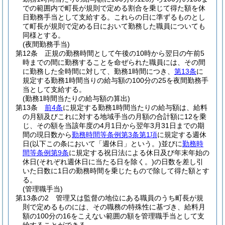
での範囲内で町長が規則で定める割合を乗じて得た額を休
日勤務手当として支給する。
これらの日に準ずるものとし
て町長が規則で定める日において勤務した職員についても
同様とする。
(夜間勤務手当)
第12条
正規の勤務時間として午後の10時から翌日の午前5
時までの間に勤務することを命ぜられた職員には、その間
に勤務した全時間に対して、勤務1時間につき、
第13条
に
規定する勤務1時間当りの給与額の100分の25を夜間勤務手
当として支給する。
(勤務1時間当たりの給与額の算出)
第13条
前4条
に規定する勤務1時間当たりの給与額は、給料
の月額及びこれに対する地域手当の月額の合計額に12を乗
じ、その額を当該年度の4月1日から翌年3月31日までの期
間の現日数から
勤務時間等条例第3条第1項
に規定する週休
日
(以下この条において「週休日」という。)
並びに
勤務時
間等条例第9条
に規定する祝日法による休日及び年末年始の
休日
(それぞれ週休日に当たる日を除く。)
の日数を差し引
いた日数に1日の勤務時間を乗じたもので除して得た額とす
る。
(管理職手当)
第13条の2
管理又は監督の地位にある職員のうち町長が規
則で定めるものには、その職務の特殊性に基づき、給料月
額の100分の16をこえない範囲の額を管理職手当として支