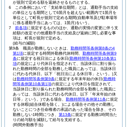
が規則で定める額を返納させるものとする。
6
この条例において「支給単位期間」とは、通勤手当の支給
の単位となる期間として6箇月を超えない範囲内で1箇月を
単位として町長が規則で定める期間
(自動車等及び駐車場等
に係る通勤手当にあっては、1箇月)
をいう。
7
前各項
に規定するもののほか、通勤の実情の変更に伴う支
給額の改定その他通勤手当の支給及び返納に関し必要な事
項は、町長が規則で定める。
(給与の減額)
第9条
職員が勤務しないときは、
勤務時間等条例第8条の4
第1項
に規定する時間外勤務代休時間、
勤務時間等条例第9
条
に規定する祝日法による休日
(
勤務時間等条例第10条第1
項
の規定により代休日を指定されて、当該休日に割り振ら
れた勤務時間の全部を勤務した職員にあっては、当該休日
に代わる代休日。以下「祝日法による休日等」という。)
又
は
勤務時間等条例第9条
に規定する年末年始の休日
(
勤務時
間等条例第10条第1項
の規定により代休日を指定されて、
当該休日に割り振られた勤務時間の全部を勤務した職員に
あっては、当該休日に代わる代休日。以下「年末年始の休
日等」という。)
である場合、
勤務時間等条例第11条
に規定
する休暇
(組合休暇を除く。)
による場合その他その勤務し
ないことにつき任命権者の承認のあった場合を除き、その
勤務しない1時間につき、
第13条
に規定する勤務1時間当た
りの給与額を減額して給与を支給する。
(時間外勤務手当)