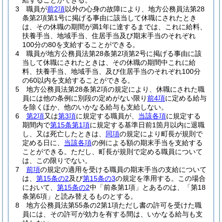
給することができる。
3
職員が
前2項
以外の心身の故障により、地方公務員法第28
条第2項第1号に掲げる事由に該当して休職にされたとき
は、その休職の期間が満1年に達するまでは、これに給料、
扶養手当、地域手当、住居手当及び期末手当のそれぞれ
100分の80を支給することができる。
4
職員が地方公務員法第28条第2項第2号に掲げる事由に該
当して休職にされたときは、その休職の期間中これに給
料、扶養手当、地域手当、及び住居手当のそれぞれ100分
の60以内を支給することができる。
5
地方公務員法第28条第2項の規定により、休職にされた職
員には他の条例に別段の定めがない限り
前4項
に定める給与
を除くほか、他のいかなる給与も支給しない。
6
第2項
又は
第3項
に規定する職員が、
当該各項
に規定する
期間内で
第15条第1項
に規定する基準日前1箇月以内に退職
し、又は死亡したときは、
同項
の規定により町長が規則で
定める日に、
当該各項
の例による額の期末手当を支給する
ことができる。
ただし、町長が規則で定める職員について
は、この限りでない。
7
前項
の規定の適用を受ける職員の期末手当の支給について
は、
第15条の2
及び
第15条の3
の規定を準用する。
この場合
において、
第15条の2
中「前条第1項」とあるのは、「第18
条第6項」と読み替えるものとする。
8
地方公務員法第55条の2第1項ただし書の許可を受けた職
員には、その許可が効力を有する間は、いかなる給与も支