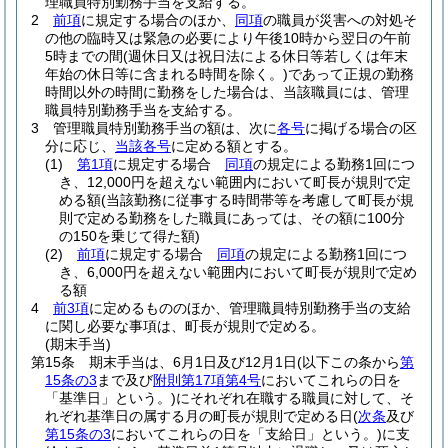
理職員特別勤務手当を支給する。
2
前項
に規定する場合のほか、
同項
の職員が災害への対処そ
の他の臨時又は緊急の必要により午後10時から翌日の午前
5時までの間
(週休日又は祝日法による休日等若しくは年末
年始の休日等に含まれる時間を除く。)
であって正規の勤務
時間以外の時間に勤務をした場合は、当該職員には、管理
職員特別勤務手当を支給する。
3
管理職員特別勤務手当の額は、次に
各号
に掲げる場合の区
分に応じ、
当該各号
に定める額とする。
(1)
第1項
に規定する場合
同項
の規定による勤務1回につ
き、12,000円を超えない範囲内において町長が規則で定
める額
(当該勤務に従事する時間帯等を考慮して町長が規
則で定める勤務をした職員にあっては、その額に100分
の150を乗じて得た額)
(2)
前項
に規定する場合
同項
の規定による勤務1回につ
き、6,000円を超えない範囲内において町長が規則で定め
る額
4
前3項
に定めるもののほか、管理職員特別勤務手当の支給
に関し必要な事項は、町長が規則で定める。
(期末手当)
第15条
期末手当は、6月1日及び12月1日
(以下この条から
第
15条の3
まで及び
附則第17項第4号
においてこれらの日を
「基準日」という。)
にそれぞれ在職する職員に対して、そ
れぞれ基準日の属する月の町長が規則で定める日
(
次条
及び
第15条の3
においてこれらの日を「支給日」という。)
に支