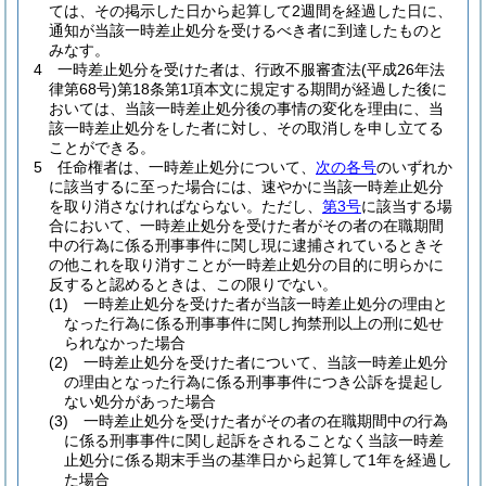
ては、その掲示した日から起算して2週間を経過した日に、
通知が当該一時差止処分を受けるべき者に到達したものと
みなす。
4
一時差止処分を受けた者は、行政不服審査法
(平成26年法
律第68号)
第18条第1項本文に規定する期間が経過した後に
おいては、当該一時差止処分後の事情の変化を理由に、当
該一時差止処分をした者に対し、その取消しを申し立てる
ことができる。
5
任命権者は、一時差止処分について、
次の各号
のいずれか
に該当するに至った場合には、速やかに当該一時差止処分
を取り消さなければならない。
ただし、
第3号
に該当する場
合において、一時差止処分を受けた者がその者の在職期間
中の行為に係る刑事事件に関し現に逮捕されているときそ
の他これを取り消すことが一時差止処分の目的に明らかに
反すると認めるときは、この限りでない。
(1)
一時差止処分を受けた者が当該一時差止処分の理由と
なった行為に係る刑事事件に関し拘禁刑以上の刑に処せ
られなかった場合
(2)
一時差止処分を受けた者について、当該一時差止処分
の理由となった行為に係る刑事事件につき公訴を提起し
ない処分があった場合
(3)
一時差止処分を受けた者がその者の在職期間中の行為
に係る刑事事件に関し起訴をされることなく当該一時差
止処分に係る期末手当の基準日から起算して1年を経過し
た場合