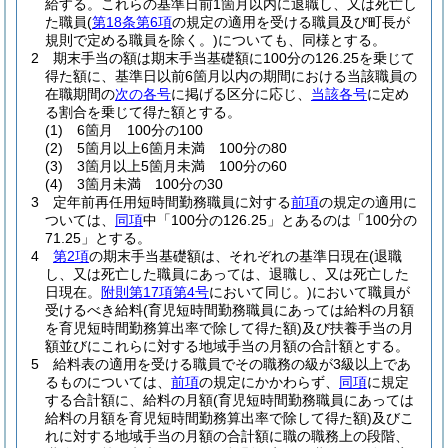
給する。
これらの基準日前1箇月以内に退職し、又は死亡し
た職員
(
第18条第6項
の規定の適用を受ける職員及び町長が
規則で定める職員を除く。)
についても、同様とする。
2
期末手当の額は期末手当基礎額に100分の126.25を乗じて
得た額に、基準日以前6箇月以内の期間における当該職員の
在職期間の
次の各号
に掲げる区分に応じ、
当該各号
に定め
る割合を乗じて得た額とする。
(1)
6箇月 100分の100
(2)
5箇月以上6箇月未満 100分の80
(3)
3箇月以上5箇月未満 100分の60
(4)
3箇月未満 100分の30
3
定年前再任用短時間勤務職員に対する
前項
の規定の適用に
ついては、
同項
中「100分の126.25」とあるのは「100分の
71.25」とする。
4
第2項
の期末手当基礎額は、それぞれの基準日現在
(退職
し、又は死亡した職員にあっては、退職し、又は死亡した
日現在。
附則第17項第4号
において同じ。)
において職員が
受けるべき給料
(育児短時間勤務職員にあっては給料の月額
を育児短時間勤務算出率で除して得た額)
及び扶養手当の月
額並びにこれらに対する地域手当の月額の合計額とする。
5
給料表の適用を受ける職員でその職務の級が3級以上であ
るものについては、
前項
の規定にかかわらず、
同項
に規定
する合計額に、給料の月額
(育児短時間勤務職員にあっては
給料の月額を育児短時間勤務算出率で除して得た額)
及びこ
れに対する地域手当の月額の合計額に職の職務上の段階、