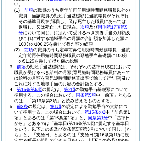
い。
(1)
前項
の職員のうち定年前再任用短時間勤務職員以外の
職員 当該職員の勤勉手当基礎額に当該職員がそれぞれ
その基準日現在
(退職し、又は死亡した職員にあっては、
退職し、又は死亡した日現在。
次項
及び
附則第17項第5
号
において同じ。)
において受けるべき扶養手当の月額及
びこれに対する地域手当の月額の合計額を加算した額に
100分の106.25を乗じて得た額の総額
(2)
前項
の職員のうち定年前再任用短時間勤務職員 当該
定年前再任用短時間勤務職員の勤勉手当基礎額に100分
の51.25を乗じて得た額の総額
3
前項
の勤勉手当基礎額は、それぞれの基準日現在において
職員が受けるべき給料の月額
(育児短時間勤務職員にあって
は給料の月額を育児短時間勤務算出率で除して得た額)
及び
これに対する地域手当の月額の合計額とする。
4
第15条第5項
の規定は、
第2項
の勤勉手当基礎額について
準用する。
この場合において、
同条第5項
中「前項」とある
のは、「第16条第3項」と読み替えるものとする。
5
前2条
の規定は、
第1項
の規定による勤勉手当の支給につ
いて準用する。
この場合において、
第15条の2
中「前条第1
項」とあるのは「第16条第1項」と、
同条第1号
中「基準日
から」とあるのは「基準日
(第16条第1項に規定する基準日
をいう。以下この条及び次条第5項第3号において同じ。)
か
ら」と、「支給日」とあるのは「支給日
(第16条第1項に規
定する町長が規則で定める日をいう。以下この条及び次条