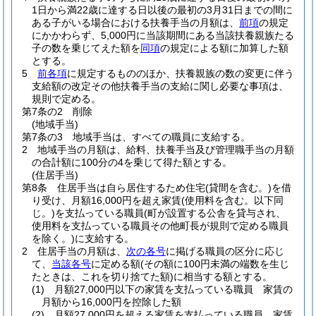
1日から満22歳に達する日以後の最初の3月31日までの間に
ある子がいる場合における扶養手当の月額は、
前項
の規定
にかかわらず、5,000円に当該期間にある当該扶養親族たる
子の数を乗じてえた額を
同項
の規定による額に加算した額
とする。
5
前各項
に規定するもののほか、扶養親族の数の変更に伴う
支給額の改定その他扶養手当の支給に関し必要な事項は、
規則で定める。
第7条の2
削除
(地域手当)
第7条の3
地域手当は、すべての職員に支給する。
2
地域手当の月額は、給料、扶養手当及び管理職手当の月額
の合計額に100分の4を乗じて得た額とする。
(住居手当)
第8条
住居手当は自ら居住するため住宅
(貸間を含む。)
を借
り受け、月額16,000円を超え家賃
(使用料を含む。以下同
じ。)
を支払っている職員
(町が設置する公舎を貸与され、
使用料を支払っている職員その他町長が規則で定める職員
を除く。)
に支給する。
2
住居手当の月額は、
次の各号
に掲げる職員の区分に応じ
て、
当該各号
に定める額
(その額に100円未満の端数を生じ
たときは、これを切り捨てた額)
に相当する額とする。
(1)
月額27,000円以下の家賃を支払っている職員 家賃の
月額から16,000円を控除した額
(2)
月額27,000円を超える家賃を支払っている職員 家賃