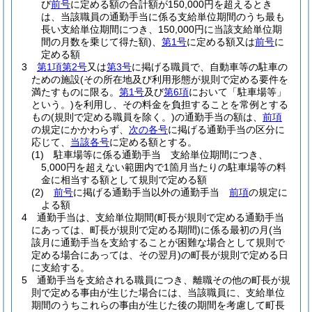
び
前号
に定める額の合計額が150,000円を超えるとき
は、当該職員の通勤手当に係る支給単位期間のうち最も
長い支給単位期間につき、150,000円に当該支給単位期
間の月数を乗じて得た額)
、
第1号
に定める額又は
前号
に
定める額
3
第1項第2号
又は
第3号
に掲げる職員で、自動車等の駐車の
ための施設
(その所在地及び利用形態が規則で定める要件を
満たすものに限る。
第1号
及び
第6項
において「駐車場等」
という。)
を利用し、その料金を負担することを常例とする
もの
(規則で定める職員を除く。)
の通勤手当の額は、
前項
の規定にかかわらず、
次の各号
に掲げる通勤手当の区分に
応じて、
当該各号
に定める額とする。
(1)
駐車場等に係る通勤手当 支給単位期間につき、
5,000円を超えない範囲内で1箇月当たりの駐車場等の料
金に相当する額として規則で定める額
(2)
前号
に掲げる通勤手当以外の通勤手当
前項
の規定に
よる額
4
通勤手当は、支給単位期間
(町長が規則で定める通勤手当
にあっては、町長が規則で定める期間)
に係る最初の月
(当
該月に通勤手当を支給することが困難な場合として規則で
定める場合にあっては、その翌月)
の町長が規則で定める日
に支給する。
5
通勤手当を支給される職員につき、離職その他の町長が規
則で定める事由が生じた場合には、当該職員に、支給単位
期間のうちこれらの事由が生じた後の期間を考慮して町長