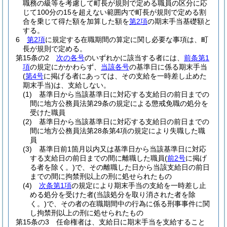
職務の級等を考慮して町長が規則で定める職員の区分に応
じて100分の15を超えない範囲内で町長が規則で定める割
合を乗じて得た額を加算した額を
第2項
の期末手当基礎額と
する。
6
第2項
に規定する在職期間の算定に関し必要な事項は、町
長が規則で定める。
第15条の2
次の各号
のいずれかに該当する者には、
前条第1
項
の規定にかかわらず、
当該各号
の基準日に係る期末手当
(
第4号
に掲げる者にあっては、その支給を一時差し止めた
期末手当)
は、支給しない。
(1)
基準日から当該基準日に対応する支給日の前日までの
間に地方公務員法第29条の規定による懲戒免職の処分を
受けた職員
(2)
基準日から当該基準日に対応する支給日の前日までの
間に地方公務員法第28条第4項の規定により失職した職
員
(3)
基準日前1箇月以内又は基準日から当該基準日に対応
する支給日の前日までの間に離職した職員
(
前2号
に掲げ
る者を除く。)
で、その離職した日から当該支給日の前日
までの間に拘禁刑以上の刑に処せられたもの
(4)
次条第1項
の規定により期末手当の支給を一時差し止
める処分を受けた者
(当該処分を取り消された者を除
く。)
で、その者の在職期間中の行為に係る刑事事件に関
し拘禁刑以上の刑に処せられたもの
第15条の3
任命権者は、支給日に期末手当を支給すること