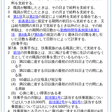
料を支給する。
2
職員が離職したときは、その日まで給料を支給する。
3
職員が死亡したときは、その月まで給料を支給する。
4
第1項
又は
第2項
の規定により給料を支給する場合であっ
て、
前条第1項
に規定する期間の初日から支給するとき、又
は給与期間の末日まで支給するとき以外のときは、その給
料額は、その期間の現日数から
勤務時間等条例第3条第1
項
、
第4条
及び
第5条
の規定の基づく週休日の日数を差し引
いた日数を基礎として日割りによって計算する。
(扶養手当)
第7条
扶養手当は、扶養親族のある職員に対して支給する。
2
前項
の扶養親族とは、次に掲げる者で他に生計の途がなく
主としてその職員の扶養を受けているものをいう。
(1)
満22歳に達する日以後の最初の3月31日までの間にあ
る子
(2)
満22歳に達する日以後の最初の3月31日までの間にあ
る孫
(3)
60歳以上の父母及び祖父母
(4)
満22歳に達する日以後の最初の3月31日までの間にあ
る弟妹
(5)
心身に著しい障害がある者
3
扶養手当の月額は、
前項第1号
に該当する扶養親族につい
ては1人つき13,000円、
前項第2号
から
第5号
に該当する扶
養親族については1人につき6,500円とする。
4
扶養親族たる子のうちに満15歳に達する日後の最初の4月