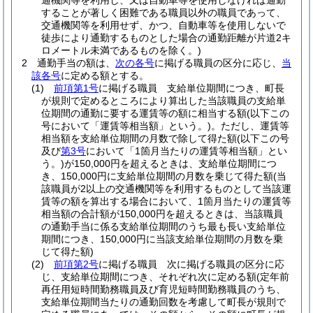
通機関等を利用し、又は自動車等を使用しなければ通勤
することが著しく困難である職員以外の職員であって、
交通機関等を利用せず、かつ、自動車等を使用しないで
徒歩により通勤するものとした場合の通勤距離が片道2キ
ロメートル未満であるものを除く。)
2
通勤手当の額は、
次の各号
に掲げる職員の区分に応じ、
当
該各号
に定める額とする。
(1)
前項第1号
に掲げる職員 支給単位期間につき、町長
が規則で定めるところにより算出した当該職員の支給単
位期間の通勤に要する運賃等の額に相当する額
(以下この
号において「運賃等相当額」という。)
。
ただし、運賃等
相当額を支給単位期間の月数で除して得た額
(以下この号
及び
第3号
において「1箇月当たりの運賃等相当額」とい
う。)
が150,000円を超えるときは、支給単位期間につ
き、150,000円に支給単位期間の月数を乗じて得た額
(当
該職員が2以上の交通機関等を利用するものとして当該運
賃等の額を算出する場合において、1箇月当たりの運賃等
相当額の合計額が150,000円を超えるときは、当該職員
の通勤手当に係る支給単位期間のうち最も長い支給単位
期間につき、150,000円に当該支給単位期間の月数を乗
じて得た額)
(2)
前項第2号
に掲げる職員 次に掲げる職員の区分に応
じ、支給単位期間につき、それぞれ次に定める額
(定年前
再任用短時間勤務職員及び育児短時間勤務職員のうち、
支給単位期間当たりの通勤回数を考慮して町長が規則で