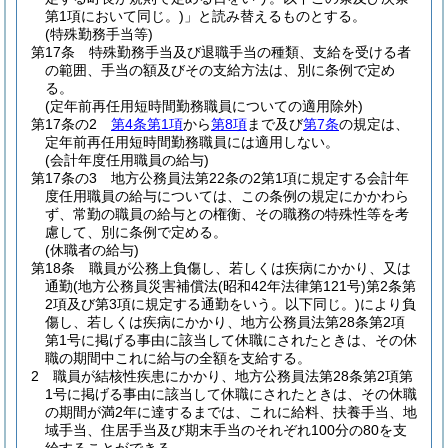
第1項において同じ。)
」と読み替えるものとする。
(特殊勤務手当等)
第17条
特殊勤務手当及び退職手当の種類、支給を受ける者
の範囲、手当の額及びその支給方法は、別に条例で定め
る。
(定年前再任用短時間勤務職員についての適用除外)
第17条の2
第4条第1項
から
第8項
まで及び
第7条
の規定は、
定年前再任用短時間勤務職員には適用しない。
(会計年度任用職員の給与)
第17条の3
地方公務員法第22条の2第1項に規定する会計年
度任用職員の給与については、この条例の規定にかかわら
ず、常勤の職員の給与との権衡、その職務の特殊性等を考
慮して、別に条例で定める。
(休職者の給与)
第18条
職員が公務上負傷し、若しくは疾病にかかり、又は
通勤
(地方公務員災害補償法
(昭和42年法律第121号)
第2条第
2項及び第3項に規定する通勤をいう。以下同じ。)
により負
傷し、若しくは疾病にかかり、地方公務員法第28条第2項
第1号に掲げる事由に該当して休職にされたときは、その休
職の期間中これに給与の全額を支給する。
2
職員が結核性疾患にかかり、地方公務員法第28条第2項第
1号に掲げる事由に該当して休職にされたときは、その休職
の期間が満2年に達するまでは、これに給料、扶養手当、地
域手当、住居手当及び期末手当のそれぞれ100分の80を支