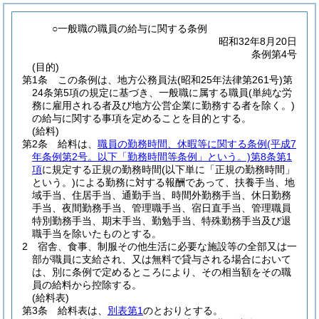
○一般職の職員の給与に関する条例
昭和32年8月20日
条例第4号
(目的)
第1条
この条例は、地方公務員法
(昭和25年法律第261号)
第
24条第5項の規定に基づき、一般職に属する職員
(単純な労
務に雇用される者及び地方公営企業に勤務する者を除く。)
の給与に関する事項を定めることを目的とする。
(給料)
第2条
給料は、
職員の勤務時間、休暇等に関する条例
(平成7
年条例第2号。以下「勤務時間等条例」という。)
第8条第1
項
に規定する正規の勤務時間
(以下単に「正規の勤務時間」
という。)
による勤務に対する報酬であって、扶養手当、地
域手当、住居手当、通勤手当、時間外勤務手当、休日勤務
手当、夜間勤務手当、管理職手当、宿日直手当、管理職員
特別勤務手当、期末手当、勤勉手当、特殊勤務手当及び退
職手当を除いたものとする。
2
宿舎、食事、制服その他生活に必要な施設等の全部又は一
部が職員に支給され、又は無料で貸与される場合において
は、別に条例で定めるところにより、その相当額をその職
員の給料から控除する。
(給料表)
第3条
給料表は、
別表第1
のとおりとする。