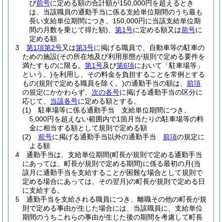
び
前号
に定める額の合計額が150,000円を超えるとき
は、当該職員の通勤手当に係る支給単位期間のうち最も
長い支給単位期間につき、150,000円に当該支給単位期
間の月数を乗じて得た額)
、
第1号
に定める額又は
前号
に
定める額
3
第1項第2号
又は
第3号
に掲げる職員で、自動車等の駐車の
ための施設
(その所在地及び利用形態が規則で定める要件を
満たすものに限る。
第1号
及び
第6項
において「駐車場等」
という。)
を利用し、その料金を負担することを常例とする
もの
(規則で定める職員を除く。)
の通勤手当の額は、
前項
の規定にかかわらず、
次の各号
に掲げる通勤手当の区分に
応じて、
当該各号
に定める額とする。
(1)
駐車場等に係る通勤手当 支給単位期間につき、
5,000円を超えない範囲内で1箇月当たりの駐車場等の料
金に相当する額として規則で定める額
(2)
前号
に掲げる通勤手当以外の通勤手当
前項
の規定に
よる額
4
通勤手当は、支給単位期間
(町長が規則で定める通勤手当
にあっては、町長が規則で定める期間)
に係る最初の月
(当
該月に通勤手当を支給することが困難な場合として規則で
定める場合にあっては、その翌月)
の町長が規則で定める日
に支給する。
5
通勤手当を支給される職員につき、離職その他の町長が規
則で定める事由が生じた場合には、当該職員に、支給単位
期間のうちこれらの事由が生じた後の期間を考慮して町長