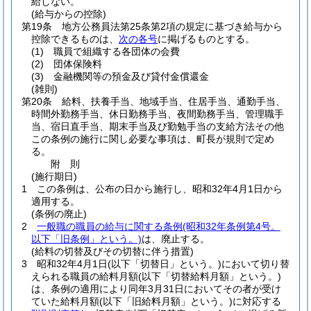
給しない。
(給与からの控除)
第19条
地方公務員法第25条第2項の規定に基づき給与から
控除できるものは、
次の各号
に掲げるものとする。
(1)
職員で組織する各団体の会費
(2)
団体保険料
(3)
金融機関等の預金及び貸付金償還金
(雑則)
第20条
給料、扶養手当、地域手当、住居手当、通勤手当、
時間外勤務手当、休日勤務手当、夜間勤務手当、管理職手
当、宿日直手当、期末手当及び勤勉手当の支給方法その他
この条例の施行に関し必要な事項は、町長が規則で定め
る。
附
則
(施行期日)
1
この条例は、公布の日から施行し、昭和32年4月1日から
適用する。
(条例の廃止)
2
一般職の職員の給与に関する条例
(昭和32年条例第4号。
以下「旧条例」という。)
は、廃止する。
(給料の切替及びその切替に伴う措置)
3
昭和32年4月1日
(以下「切替日」という。)
において切り替
えられる職員の給料月額
(以下「切替給料月額」という。)
は、条例の適用により同年3月31日においてその者が受け
ていた給料月額
(以下「旧給料月額」という。)
に対応する