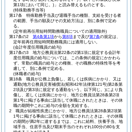
第1項において同じ。)
」と読み替えるものとする。
(特殊勤務手当等)
第17条
特殊勤務手当及び退職手当の種類、支給を受ける者
の範囲、手当の額及びその支給方法は、別に条例で定め
る。
(定年前再任用短時間勤務職員についての適用除外)
第17条の2
第4条第1項
から
第8項
まで及び
第7条
の規定は、
定年前再任用短時間勤務職員には適用しない。
(会計年度任用職員の給与)
第17条の3
地方公務員法第22条の2第1項に規定する会計年
度任用職員の給与については、この条例の規定にかかわら
ず、常勤の職員の給与との権衡、その職務の特殊性等を考
慮して、別に条例で定める。
(休職者の給与)
第18条
職員が公務上負傷し、若しくは疾病にかかり、又は
通勤
(地方公務員災害補償法
(昭和42年法律第121号)
第2条第
2項及び第3項に規定する通勤をいう。以下同じ。)
により負
傷し、若しくは疾病にかかり、地方公務員法第28条第2項
第1号に掲げる事由に該当して休職にされたときは、その休
職の期間中これに給与の全額を支給する。
2
職員が結核性疾患にかかり、地方公務員法第28条第2項第
1号に掲げる事由に該当して休職にされたときは、その休職
の期間が満2年に達するまでは、これに給料、扶養手当、地
域手当、住居手当及び期末手当のそれぞれ100分の80を支