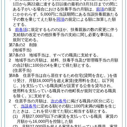
1日から満22歳に達する日以後の最初の3月31日までの間に
ある子がいる場合における扶養手当の月額は、
前項
の規定
にかかわらず、5,000円に当該期間にある当該扶養親族たる
子の数を乗じてえた額を
同項
の規定による額に加算した額
とする。
5
前各項
に規定するもののほか、扶養親族の数の変更に伴う
支給額の改定その他扶養手当の支給に関し必要な事項は、
規則で定める。
第7条の2
削除
(地域手当)
第7条の3
地域手当は、すべての職員に支給する。
2
地域手当の月額は、給料、扶養手当及び管理職手当の月額
の合計額に100分の4を乗じて得た額とする。
(住居手当)
第8条
住居手当は自ら居住するため住宅
(貸間を含む。)
を借
り受け、月額16,000円を超え家賃
(使用料を含む。以下同
じ。)
を支払っている職員
(町が設置する公舎を貸与され、
使用料を支払っている職員その他町長が規則で定める職員
を除く。)
に支給する。
2
住居手当の月額は、
次の各号
に掲げる職員の区分に応じ
て、
当該各号
に定める額
(その額に100円未満の端数を生じ
たときは、これを切り捨てた額)
に相当する額とする。
(1)
月額27,000円以下の家賃を支払っている職員 家賃の
月額から16,000円を控除した額
(2)
月額27,000円を超える家賃を支払っている職員 家賃