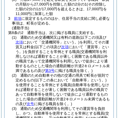
の月額から27,000円を控除した額の2分の1
(その控除し
た額の2分の1が17,000円を超えるときは、17,000円)
を
11,000円に加算した額
3
前項
に規定するもののほか、住居手当の支給に関し必要な
事項は、町長が定める。
(通勤手当)
第8条の2
通勤手当は、次に掲げる職員に支給する。
(1)
通勤のため交通機関又は有料の道路
(以下この項及び
次項
において「交通機関等」という。)
を利用してその運
賃又は料金
(以下この項及び
次項
において「運賃等」とい
う。)
を負担することを常例とする職員
(交通機関等を利
用しなければ通勤することが著しく困難である職員以外
の職員であって交通機関等を利用しないで徒歩により通
勤するものとした場合の通勤距離が片道2キロメートル未
満であるもの及び
第3号
に掲げる職員を除く。)
(2)
通勤のため自動車その他の交通の用具で町長が規則で
定めるもの
(以下この条において「自動車等」という。)
を使用することを常例とする職員
(自動車等を使用しなけ
れば通勤することが著しく困難である職員以外の職員で
あって自動車等を使用しないで徒歩により通勤するもの
とした場合の通勤距離が片道2キロメートル未満であるも
の及び
次号
に掲げる職員を除く。)
(3)
通勤のため交通機関等を利用してその運賃等を負担
し、かつ、自動車等を使用することを常例とする職員
(交