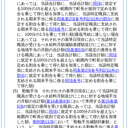
にあっては、当該合計額に、当該合計額に
同項
に規定す
る100分の15を超えない範囲内で町長が規則で定める割
合を乗じて得た額を加算した額)
に、当該特定職員に支給
される期末手当に係る
同条第2項各号列記以外の部分
に規
定する割合を乗じて得た額に、当該特定職員に支給され
る期末手当に係る
同項各号
に定める割合を乗じて得た額
に、100分の1.5を乗じて得た額
(最低号給に達しない場合
にあっては、それぞれその基準日現在において当該特定
職員が受けるべき給料月額減額基礎額並びにこれに対す
る地域手当の月額の合計額
(
同条第5項
の規定の適用を受
ける職員にあっては、当該合計額に、当該合計額に
同項
に規定する100分の15を超えない範囲内で町長が規則で
定める割合を乗じて得た額を加算した額)
に、当該特定職
員に支給される期末手当に係る
同条第2項各号列記以外の
部分
に規定する割合を乗じて得た額に、当該特定職員に
支給される期末手当に係る
同項各号
に定める割合を乗じ
て得た額)
(5)
勤勉手当 それぞれその基準日現在において当該特定
職員が受けるべき給料月額並びにこれに対する地域手当
の月額の合計額
(
第16条第4項
において準用する
第15条第
5項
の規定の適用を受ける職員にあっては、当該合計額
に、当該合計額に
同項
に規定する100分の15を超えない
範囲内で町長が規則で定める割合を乗じて得た額を加算
した額。
附則第11項
において「勤勉手当減額対象額」と
いう。)
に、当該特定職員に支給される勤勉手当に係る
第