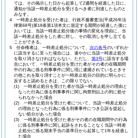
ては、その掲示した日から起算して2週間を経過した日に、
通知が当該一時差止処分を受けるべき者に到達したものと
みなす。
4
一時差止処分を受けた者は、行政不服審査法
(平成26年法
律第68号)
第18条第1項本文に規定する期間が経過した後に
おいては、当該一時差止処分後の事情の変化を理由に、当
該一時差止処分をした者に対し、その取消しを申し立てる
ことができる。
5
任命権者は、一時差止処分について、
次の各号
のいずれか
に該当するに至った場合には、速やかに当該一時差止処分
を取り消さなければならない。
ただし、
第3号
に該当する場
合において、一時差止処分を受けた者がその者の在職期間
中の行為に係る刑事事件に関し現に逮捕されているときそ
の他これを取り消すことが一時差止処分の目的に明らかに
反すると認めるときは、この限りでない。
(1)
一時差止処分を受けた者が当該一時差止処分の理由と
なった行為に係る刑事事件に関し拘禁刑以上の刑に処せ
られなかった場合
(2)
一時差止処分を受けた者について、当該一時差止処分
の理由となった行為に係る刑事事件につき公訴を提起し
ない処分があった場合
(3)
一時差止処分を受けた者がその者の在職期間中の行為
に係る刑事事件に関し起訴をされることなく当該一時差
止処分に係る期末手当の基準日から起算して1年を経過し
た場合