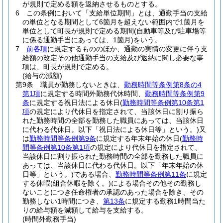
が規則で定める額を返納させるものとする。
6
この条例において「支給単位期間」とは、通勤手当の支給
の単位となる期間として6箇月を超えない範囲内で1箇月を
単位として町長が規則で定める期間
(自動車等及び駐車場等
に係る通勤手当にあっては、1箇月)
をいう。
7
前各項
に規定するもののほか、通勤の実情の変更に伴う支
給額の改定その他通勤手当の支給及び返納に関し必要な事
項は、町長が規則で定める。
(給与の減額)
第9条
職員が勤務しないときは、
勤務時間等条例第8条の4
第1項
に規定する時間外勤務代休時間、
勤務時間等条例第9
条
に規定する祝日法による休日
(
勤務時間等条例第10条第1
項
の規定により代休日を指定されて、当該休日に割り振ら
れた勤務時間の全部を勤務した職員にあっては、当該休日
に代わる代休日。以下「祝日法による休日等」という。)
又
は
勤務時間等条例第9条
に規定する年末年始の休日
(
勤務時
間等条例第10条第1項
の規定により代休日を指定されて、
当該休日に割り振られた勤務時間の全部を勤務した職員に
あっては、当該休日に代わる代休日。以下「年末年始の休
日等」という。)
である場合、
勤務時間等条例第11条
に規定
する休暇
(組合休暇を除く。)
による場合その他その勤務し
ないことにつき任命権者の承認のあった場合を除き、その
勤務しない1時間につき、
第13条
に規定する勤務1時間当た
りの給与額を減額して給与を支給する。
(時間外勤務手当)