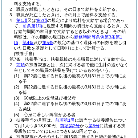
料を支給する。
2
職員が離職したときは、その日まで給料を支給する。
3
職員が死亡したときは、その月まで給料を支給する。
4
第1項
又は
第2項
の規定により給料を支給する場合であっ
て、
前条第1項
に規定する期間の初日から支給するとき、又
は給与期間の末日まで支給するとき以外のときは、その給
料額は、その期間の現日数から
勤務時間等条例第3条第1
項
、
第4条
及び
第5条
の規定の基づく週休日の日数を差し引
いた日数を基礎として日割りによって計算する。
(扶養手当)
第7条
扶養手当は、扶養親族のある職員に対して支給する。
2
前項
の扶養親族とは、次に掲げる者で他に生計の途がなく
主としてその職員の扶養を受けているものをいう。
(1)
満22歳に達する日以後の最初の3月31日までの間にあ
る子
(2)
満22歳に達する日以後の最初の3月31日までの間にあ
る孫
(3)
60歳以上の父母及び祖父母
(4)
満22歳に達する日以後の最初の3月31日までの間にあ
る弟妹
(5)
心身に著しい障害がある者
3
扶養手当の月額は、
前項第1号
に該当する扶養親族につい
ては1人つき13,000円、
前項第2号
から
第5号
に該当する扶
養親族については1人につき6,500円とする。
4
扶養親族たる子のうちに満15歳に達する日後の最初の4月