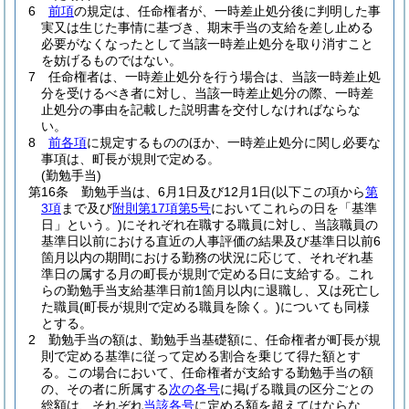
6
前項
の規定は、任命権者が、一時差止処分後に判明した事
実又は生じた事情に基づき、期末手当の支給を差し止める
必要がなくなったとして当該一時差止処分を取り消すこと
を妨げるものではない。
7
任命権者は、一時差止処分を行う場合は、当該一時差止処
分を受けるべき者に対し、当該一時差止処分の際、一時差
止処分の事由を記載した説明書を交付しなければならな
い。
8
前各項
に規定するもののほか、一時差止処分に関し必要な
事項は、町長が規則で定める。
(勤勉手当)
第16条
勤勉手当は、6月1日及び12月1日
(以下この項から
第
3項
まで及び
附則第17項第5号
においてこれらの日を「基準
日」という。)
にそれぞれ在職する職員に対し、当該職員の
基準日以前における直近の人事評価の結果及び基準日以前6
箇月以内の期間における勤務の状況に応じて、それぞれ基
準日の属する月の町長が規則で定める日に支給する。
これ
らの勤勉手当支給基準日前1箇月以内に退職し、又は死亡し
た職員
(町長が規則で定める職員を除く。)
についても同様
とする。
2
勤勉手当の額は、勤勉手当基礎額に、任命権者が町長が規
則で定める基準に従って定める割合を乗じて得た額とす
る。
この場合において、任命権者が支給する勤勉手当の額
の、その者に所属する
次の各号
に掲げる職員の区分ごとの
総額は、それぞれ
当該各号
に定める額を超えてはならな