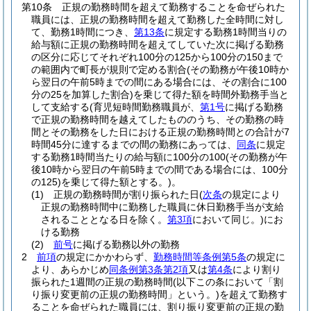
第10条
正規の勤務時間を超えて勤務することを命ぜられた
職員には、正規の勤務時間を超えて勤務した全時間に対し
て、勤務1時間につき、
第13条
に規定する勤務1時間当りの
給与額に正規の勤務時間を超えてしていた次に掲げる勤務
の区分に応じてそれぞれ100分の125から100分の150まで
の範囲内で町長が規則で定める割合
(その勤務が午後10時か
ら翌日の午前5時までの間にある場合には、その割合に100
分の25を加算した割合)
を乗じて得た額を時間外勤務手当と
して支給する
(育児短時間勤務職員が、
第1号
に掲げる勤務
で正規の勤務時間を越えてしたもののうち、その勤務の時
間とその勤務をした日における正規の勤務時間との合計が7
時間45分に達するまでの間の勤務にあっては、
同条
に規定
する勤務1時間当たりの給与額に100分の100
(その勤務が午
後10時から翌日の午前5時までの間である場合には、100分
の125)
を乗じて得た額とする。)
。
(1)
正規の勤務時間が割り振られた日
(
次条
の規定により
正規の勤務時間中に勤務した職員に休日勤務手当が支給
されることとなる日を除く。
第3項
において同じ。)
にお
ける勤務
(2)
前号
に掲げる勤務以外の勤務
2
前項
の規定にかかわらず、
勤務時間等条例第5条
の規定に
より、あらかじめ
同条例第3条第2項
又は
第4条
により割り
振られた1週間の正規の勤務時間
(以下この条において「割
り振り変更前の正規の勤務時間」という。)
を超えて勤務す
ることを命ぜられた職員には、割り振り変更前の正規の勤