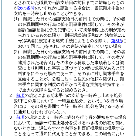
とされていた職員で当該支給日の前日までに離職したもの
が
次の各号
のいずれかに該当する場合は、当該期末手当の
支給を一時差し止めることができる。
(1)
離職した日から当該支給日の前日までの間に、その者
の在職期間中の行為に係る刑事事件に関して、その者が
起訴
(当該起訴に係る犯罪について拘禁刑以上の刑が定め
られているものに限り、刑事訴訟法
(昭和23年法律第131
号)
第6編に規定する略式手続によるものを除く。
第5項
に
おいて同じ。)
をされ、その判決が確定していない場合
(2)
離職した日から当該支給日の前日までの間に、その者
の在職期間中の行為に係る刑事事件に関して、その者が
逮捕された場合又はその者から聴取した事項若しくは調
査により判明した事実に基づきその者に犯罪があると思
料するに至った場合であって、その者に対し期末手当を
支給することが、公務に対する住民の信頼を確保し、期
末手当に関する制度の適正かつ円滑な実施を維持する上
で重大な支障を生ずると認めるとき。
2
前項
の規定による期末手当の支給を一時差し止める処分
(以下この条において「一時差止処分」という。)
を行う場
合には、その旨を書面で当該一時差止処分を受けるべき者
に通知しなければならない。
3
前項
の規定により一時差止処分を行う旨の通知をする場合
において、当該一時差止処分を受けるべき者の所在が知れ
ないときは、通知をすべき内容を川西町掲示板に掲示する
ことをもって通知に代えることができる。
この場合におい