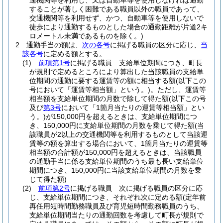
通機関等を利用し、又は自動車等を使用しなければ通勤
することが著しく困難である職員以外の職員であって、
交通機関等を利用せず、かつ、自動車等を使用しないで
徒歩により通勤するものとした場合の通勤距離が片道2キ
ロメートル未満であるものを除く。)
2
通勤手当の額は、
次の各号
に掲げる職員の区分に応じ、
当
該各号
に定める額とする。
(1)
前項第1号
に掲げる職員 支給単位期間につき、町長
が規則で定めるところにより算出した当該職員の支給単
位期間の通勤に要する運賃等の額に相当する額
(以下この
号において「運賃等相当額」という。)
。
ただし、運賃等
相当額を支給単位期間の月数で除して得た額
(以下この号
及び
第3号
において「1箇月当たりの運賃等相当額」とい
う。)
が150,000円を超えるときは、支給単位期間につ
き、150,000円に支給単位期間の月数を乗じて得た額
(当
該職員が2以上の交通機関等を利用するものとして当該運
賃等の額を算出する場合において、1箇月当たりの運賃等
相当額の合計額が150,000円を超えるときは、当該職員
の通勤手当に係る支給単位期間のうち最も長い支給単位
期間につき、150,000円に当該支給単位期間の月数を乗
じて得た額)
(2)
前項第2号
に掲げる職員 次に掲げる職員の区分に応
じ、支給単位期間につき、それぞれ次に定める額
(定年前
再任用短時間勤務職員及び育児短時間勤務職員のうち、
支給単位期間当たりの通勤回数を考慮して町長が規則で