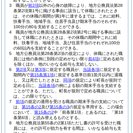
給することができる。
3
職員が
前2項
以外の心身の故障により、地方公務員法第28
条第2項第1号に掲げる事由に該当して休職にされたとき
は、その休職の期間が満1年に達するまでは、これに給料、
扶養手当、地域手当、住居手当及び期末手当のそれぞれ
100分の80を支給することができる。
4
職員が地方公務員法第28条第2項第2号に掲げる事由に該
当して休職にされたときは、その休職の期間中これに給
料、扶養手当、地域手当、及び住居手当のそれぞれ100分
の60以内を支給することができる。
5
地方公務員法第28条第2項の規定により、休職にされた職
員には他の条例に別段の定めがない限り
前4項
に定める給与
を除くほか、他のいかなる給与も支給しない。
6
第2項
又は
第3項
に規定する職員が、
当該各項
に規定する
期間内で
第15条第1項
に規定する基準日前1箇月以内に退職
し、又は死亡したときは、
同項
の規定により町長が規則で
定める日に、
当該各項
の例による額の期末手当を支給する
ことができる。
ただし、町長が規則で定める職員について
は、この限りでない。
7
前項
の規定の適用を受ける職員の期末手当の支給について
は、
第15条の2
及び
第15条の3
の規定を準用する。
この場合
において、
第15条の2
中「前条第1項」とあるのは、「第18
条第6項」と読み替えるものとする。
8
地方公務員法第55条の2第1項ただし書の許可を受けた職
員には、その許可が効力を有する間は、いかなる給与も支