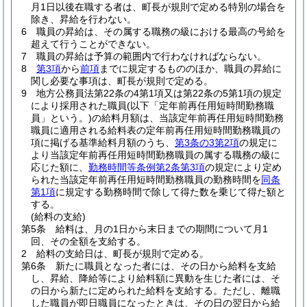
月1日以後在職する者は、町長が規則で定める特別の場合を
除き、昇給を行わない。
6
職員の昇給は、その属する職務の級における最高の号給を
超えて行うことができない。
7
職員の昇給は予算の範囲内で行わなければならない。
8
第3項
から
前項
までに規定するもののほか、職員の昇給に
関し必要な事項は、町長が規則で定める。
9
地方公務員法第22条の4第1項又は第22条の5第1項の規定
により採用された職員
(以下「定年前再任用短時間勤務職
員」という。)
の給料月額は、当該定年前再任用短時間勤務
職員に適用される給料表の定年前再任用短時間勤務職員の
項に掲げる基準給料月額のうち、
第3条の3第2項
の規定に
より当該定年前再任用短時間勤務職員の属する職務の級に
応じた額に、
勤務時間等条例第2条第3項
の規定により定め
られた当該定年前再任用短時間勤務職員の勤務時間を
同条
第1項
に規定する勤務時間で除して得た数を乗じて得た額と
する。
(給料の支給)
第5条
給料は、月の1日から末日までの期間について月1
回、その全額を支給する。
2
給料の支給日は、町長が規則で定める。
第6条
新たに職員となった者には、その日から給料を支給
し、昇給、降給等により給料額に異動を生じた者には、そ
の日から新たに定められた給料を支給する。
ただし、離職
した職員が即日職員になったときは、その日の翌日から給