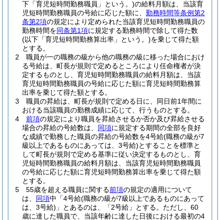
下「育児短時間勤務職員」という。)
の給料月額は、当該育
児短時間勤務職員の号給に応じた額に、
勤務時間等条例第2
条第2項
の規定により定められた当該育児短時間勤務職員の
勤務時間を
同条第1項
に規定する勤務時間で除して得た数
(以下「育児短時間勤務算出率」という。)
を乗じて得た額
とする。
2
職員が一の職務の級から他の職務の級に移った場合におけ
る号給は、町長が規則で定めるところにより任命権者が決
定するものとし、育児短時間勤務職員の給料月額は、当該
育児短時間勤務職員の号給に応じた額に育児短時間勤務算
出率を乗じて得た額とする。
3
職員の昇給は、町長が規則で定める日に、同日前1年間に
おける当該職員の勤務成績に応じて、行うものとする。
4
前項
の規定により職員を昇給させるか否か及び昇給させる
場合の昇給の号給数は、
同項
に規定する期間の全部を良好
な成績で勤務した職員の昇給の号給数を4号給
(職務の級が7
級以上であるものにあっては、3号給)
とすることを標準と
して町長が規則で定める基準に従い決定するものとし、育
児短時間勤務職員の給料月額は、当該育児短時間勤務職員
の号給に応じた額に育児短時間勤務算出率を乗じて得た額
とする。
5
55歳を超える職員に関する
前項
の規定の適用について
は、
同項
中「4号給
(職務の級が7級以上であるものにあって
は、3号給)
」とあるのは、「2号給」とする。
ただし、60
歳に達した職員で、当該年齢に達した日後における最初の4