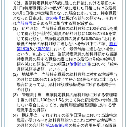
ては、当該特定職員が55歳に達した日後における最初の4
月1日
(特定職員以外の者が55歳に達した日後における最初
の4月1日後に特定職員となった場合にあっては、特定職員
となった日)
以後、
次の各号
に掲げる給与の額から、それぞ
れ
当該各号
に定める額に相当する額を減ずる。
(1)
給料月額 当該特定職員の給料月額に100分の1.5を乗
じて得た額
(当該特定職員の給料月額に100分の98.5を乗
じて得た額が、当該特定職員の属する職務の級における
最低の号給の給料月額に達しない場合
(以下この項、
附則
第19項
及び
第20項
において「最低号給に達しない場合」
という。)
にあっては、当該特定職員の給料月額から当該
特定職員の属する職務の級における最低の号給の給料月
額を減じた額
(以下この項及び
附則第19項
において「給料
月額減額基礎額」という。)
)
(2)
地域手当 当該特定職員の給料月額に対する地域手当
の月額に100分の1.5を乗じて得た額
(最低号給に達しない
場合にあっては、給料月額減額基礎額に対する地域手当
の月額)
(3)
管理職手当 当該特定職員の給料月額に対する管理職
手当の月額に100分の1.5を乗じて得た額
(最低の号給に達
しない場合にあっては、給料月額減額基礎額に対する管
理職手当の月額)
(4)
期末手当 それぞれその基準日現在において当該特定
職員が受けるべき給料月額並びにこれに対する地域手当
の月額の合計額
(
第15条第5項
の規定の適用を受ける職員