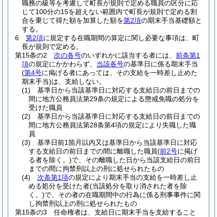
職務の級等を考慮して町長が規則で定める職員の区分に応
じて100分の15を超えない範囲内で町長が規則で定める割
合を乗じて得た額を加算した額を
第2項
の期末手当基礎額と
する。
6
第2項
に規定する在職期間の算定に関し必要な事項は、町
長が規則で定める。
第15条の2
次の各号
のいずれかに該当する者には、
前条第1
項
の規定にかかわらず、
当該各号
の基準日に係る期末手当
(
第4号
に掲げる者にあっては、その支給を一時差し止めた
期末手当)
は、支給しない。
(1)
基準日から当該基準日に対応する支給日の前日までの
間に地方公務員法第29条の規定による懲戒免職の処分を
受けた職員
(2)
基準日から当該基準日に対応する支給日の前日までの
間に地方公務員法第28条第4項の規定により失職した職
員
(3)
基準日前1箇月以内又は基準日から当該基準日に対応
する支給日の前日までの間に離職した職員
(
前2号
に掲げ
る者を除く。)
で、その離職した日から当該支給日の前日
までの間に拘禁刑以上の刑に処せられたもの
(4)
次条第1項
の規定により期末手当の支給を一時差し止
める処分を受けた者
(当該処分を取り消された者を除
く。)
で、その者の在職期間中の行為に係る刑事事件に関
し拘禁刑以上の刑に処せられたもの
第15条の3
任命権者は、支給日に期末手当を支給すること