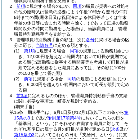
理職員特別勤務手当を支給する。
2
前項
に規定する場合のほか、
同項
の職員が災害への対処そ
の他の臨時又は緊急の必要により午後10時から翌日の午前
5時までの間
(週休日又は祝日法による休日等若しくは年末
年始の休日等に含まれる時間を除く。)
であって正規の勤務
時間以外の時間に勤務をした場合は、当該職員には、管理
職員特別勤務手当を支給する。
3
管理職員特別勤務手当の額は、次に
各号
に掲げる場合の区
分に応じ、
当該各号
に定める額とする。
(1)
第1項
に規定する場合
同項
の規定による勤務1回につ
き、12,000円を超えない範囲内において町長が規則で定
める額
(当該勤務に従事する時間帯等を考慮して町長が規
則で定める勤務をした職員にあっては、その額に100分
の150を乗じて得た額)
(2)
前項
に規定する場合
同項
の規定による勤務1回につ
き、6,000円を超えない範囲内において町長が規則で定め
る額
4
前3項
に定めるもののほか、管理職員特別勤務手当の支給
に関し必要な事項は、町長が規則で定める。
(期末手当)
第15条
期末手当は、6月1日及び12月1日
(以下この条から
第
15条の3
まで及び
附則第17項第4号
においてこれらの日を
「基準日」という。)
にそれぞれ在職する職員に対して、そ
れぞれ基準日の属する月の町長が規則で定める日
(
次条
及び
第15条の3
においてこれらの日を「支給日」という。)
に支