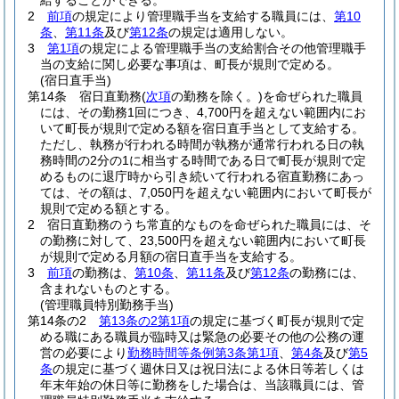
給することができる。
2
前項
の規定により管理職手当を支給する職員には、
第10
条
、
第11条
及び
第12条
の規定は適用しない。
3
第1項
の規定による管理職手当の支給割合その他管理職手
当の支給に関し必要な事項は、町長が規則で定める。
(宿日直手当)
第14条
宿日直勤務
(
次項
の勤務を除く。)
を命ぜられた職員
には、その勤務1回につき、4,700円を超えない範囲内にお
いて町長が規則で定める額を宿日直手当として支給する。
ただし、執務が行われる時間が執務が通常行われる日の執
務時間の2分の1に相当する時間である日で町長が規則で定
めるものに退庁時から引き続いて行われる宿直勤務にあっ
ては、その額は、7,050円を超えない範囲内において町長が
規則で定める額とする。
2
宿日直勤務のうち常直的なものを命ぜられた職員には、そ
の勤務に対して、23,500円を超えない範囲内において町長
が規則で定める月額の宿日直手当を支給する。
3
前項
の勤務は、
第10条
、
第11条
及び
第12条
の勤務には、
含まれないものとする。
(管理職員特別勤務手当)
第14条の2
第13条の2第1項
の規定に基づく町長が規則で定
める職にある職員が臨時又は緊急の必要その他の公務の運
営の必要により
勤務時間等条例第3条第1項
、
第4条
及び
第5
条
の規定に基づく週休日又は祝日法による休日等若しくは
年末年始の休日等に勤務をした場合は、当該職員には、管