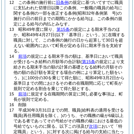
12
この条例の施行前に
旧条例
の規定に基づいてすでに職員
に支払われた切替日以降この条例、一般職の職員の給与に
関する条例の一部を改正する条例
(昭和32年条例第 号)
の
施行の日の前日までの期間にかかる給与は、この条例の規
定による給与の内払とみなす。
13
昭和49年度に限り、
第15条
の規定による期末手当のほ
か、昭和49年4月27日
(以下「基準日」という。)
に在職する
職員に対して、この条例の施行の日から起算して30日を超
えない範囲内において町長が定める日に期末手当を支給す
る。
14
前項
の規定による期末手当の額は、基準日において職員
が受けるべき給料の月額等の合計額
(
第15条
の規定により支
給される期末手当の額の計算の基礎となる給料の月額その
他の額の合計額を算定する場合の例により算定した額をい
う。)
に100分の30を乗じて得た額に、昭和49年3月2日から
基準日までの間におけるその者の在職期間に応じて町長が
規則で定める割合を乗じて得た額とする。
15
前項
に規定する在職期間の算定に関し必要な事項は、町
長が規則で定める。
16
削除
17
平成30年3月31日までの間、職員
(給料表の適用を受ける
職員
(再任用職員を除く。)
のうち、その職務の級が6級以上
である者であってその号給がその職務の級における最低の
号給でないものに限る。以下この項及び
次項
において「特
定職員」という。)
に対する次に掲げる給与の支給に当たっ