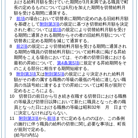
おける給料月額を受けていた期間が3月未満である職員で町
長の定めるものについては6月)
を加えた期間を切替給料月
額を受ける期間に通算する。
7
前項
の場合において切替表に期間の定めのある旧給料月額
を基礎として
附則第3項
の規定に基づき切替給料月額を決定
された者については
前項
の規定により切替給料月額を受け
る期間に通算される期間からその者の旧給料月額について
切替表に定める期間を減じて通算する。
8
前2項
の規定により切替給料月額を受ける期間に通算され
る期間が職員の切替給料月額について給料表に掲げる昇給
期間をこえる場合においては、その者の切替日後における
最初の昇給について、
第4条第5項
に規定する昇給期間をそ
のこえる部分に相当する期間短縮する。
9
附則第3項
又は
附則第5項
の規定により決定された給料月
額がその者の属する職務の等級の最低の号給に達しない職
員の当該号給に達するまでの昇給については町長が規則で
定めるところによる。
10
切替日の前日から引き続き在職する切替日における職務
の等級及び切替日以降において新たに職員となった者の職
員となった日における職務の等級は昭和32年 月 日まで
に決定しなければならない。
11
附則第3項
から
前項
までに定めるもののほか、この条例
の施行に伴う職員の給料の切替に関し必要な事項は、町長
が規則で定める。
(給与の内払)