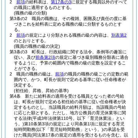
2
前項
の給料表は、
第17条の3
に規定する職員以外のすべて
の職員に適用するものとする。
(職務の級の分類)
第3条の2
職員の職務は、その複雑、困難及び責任の度に基
づきこれを給料表に定める職務の級に分類するものとす
る。
2
前項
の規定により分類される職務の級の内容は、
別表第2
のとおりとする。
(職員の職務の級の決定)
第3条の3
町長は、行政組織に関する法令、条例等の趣旨に
従い、及び
前条第2項
の規定に基づき級別職務分類表に適合
するように、予算の範囲内で職務の級の定数を設定するこ
とができる。
2
職員の職務の級は、
前項
の職員の職務の級ごとの定数の範
囲内で、かつ、町長が規則で定める基準に従い任命権者が
決定する。
(初任給、昇格、昇給の基準)
第4条
新たに給料表の適用を受ける職員となった者の号給
は、町長が規則で定める初任給の基準に従い任命権者が決
定するものとし、当該職員の給料月額は、当該職員の号給
に応じた額とする。
ただし、地方公務員の育児休業等に関
する法律
(平成3年法律第110号。以下「育児休業法」とい
う。)
第10条第3項の規定により同条第1項に規定する育児
短時間勤務
(以下「育児短時間勤務」という。)
の承認を受
けた職員
(同法第17条の規定の適用を受けるものを含む。以