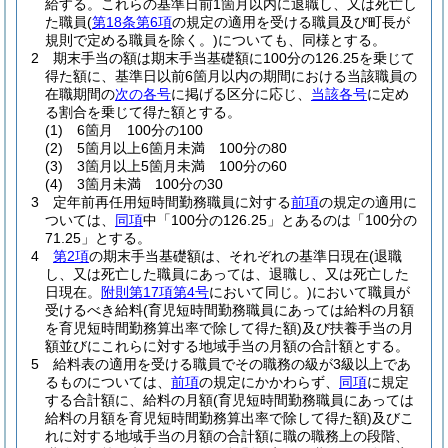
給する。
これらの基準日前1箇月以内に退職し、又は死亡し
た職員
(
第18条第6項
の規定の適用を受ける職員及び町長が
規則で定める職員を除く。)
についても、同様とする。
2
期末手当の額は期末手当基礎額に100分の126.25を乗じて
得た額に、基準日以前6箇月以内の期間における当該職員の
在職期間の
次の各号
に掲げる区分に応じ、
当該各号
に定め
る割合を乗じて得た額とする。
(1)
6箇月 100分の100
(2)
5箇月以上6箇月未満 100分の80
(3)
3箇月以上5箇月未満 100分の60
(4)
3箇月未満 100分の30
3
定年前再任用短時間勤務職員に対する
前項
の規定の適用に
ついては、
同項
中「100分の126.25」とあるのは「100分の
71.25」とする。
4
第2項
の期末手当基礎額は、それぞれの基準日現在
(退職
し、又は死亡した職員にあっては、退職し、又は死亡した
日現在。
附則第17項第4号
において同じ。)
において職員が
受けるべき給料
(育児短時間勤務職員にあっては給料の月額
を育児短時間勤務算出率で除して得た額)
及び扶養手当の月
額並びにこれらに対する地域手当の月額の合計額とする。
5
給料表の適用を受ける職員でその職務の級が3級以上であ
るものについては、
前項
の規定にかかわらず、
同項
に規定
する合計額に、給料の月額
(育児短時間勤務職員にあっては
給料の月額を育児短時間勤務算出率で除して得た額)
及びこ
れに対する地域手当の月額の合計額に職の職務上の段階、