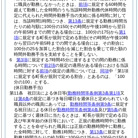
に職員が勤務しなかったときは、
前項
に規定する60時間を
超えて勤務した全時間のうち当該時間外勤務代休時間の指
定に代えられた時間外勤務手当の支給に係る時間に対して
は、当該時間1時間につき、
第13条
に規定する勤務1時間当
たりの給与額に100分の150
(その時間が午後10時から翌日
の午前5時までの間である場合には、100分の175)
から
第1
項
に規定する町長が規則で定める割合
(その時間が午後10時
から翌日の午前5時までの間である場合には、その割合に
100分の25を加算した割合)
を減じた割合を乗じて得た額の
時間外勤務手当を支給することを要しない。
6
第3項
に規定する7時間45分に達するまでの間の勤務に係
る時間について
前2項
の規定の適用がある場合における当該
時間に対する
前項
の規定の適用については、
同項
中「第1項
に規定する町長が規則で定める割合」とあるのは、「100
分の100」とする。
(休日勤務手当)
第11条
祝日法による休日等
(
勤務時間等条例第3条第1項
又
は
第4条
の規定に基づき毎日曜日を週休日と定められている
職員以外の職員にあっては、
勤務時間等条例第9条
に規定す
る祝日法による休日が
勤務時間等条例第4条
及び
第5条
の規
定に基づく週休日に当たるときは、町長が規則で定める日)
及び年末年始の休日等において、正規の勤務時間中に勤務
することを命ぜられた職員には正規の勤務時間中に勤務し
た全時間に対して、勤務1時間につき、
第13条
に規定する
勤務1時間当たりの給与額に100分の125から100分の150ま