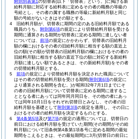
附則別表第1
の切替表
(以下「切替表」という。)
に掲げる新
給料月額に対応する給料表に定めるその者の職務の等級の
号給とし、その者の属する職務の等級に新給料月額と同じ
額の号給がないときはその額とする。
4
旧給料月額が、切替表に期間の定のある旧給料月額である
職員のうち、
附則第6項
の規定により切替給料月額を受ける
期間に通算される期間が切替表に定める期間に達しない者
については、
前項
の規定にかかわらず、切替表の旧給料月
額の欄におけるその者の旧給料月額に相当する額の直近上
位の額
(その額が切替表の旧給料月額の欄におけるその者の
旧給料月額に相当する額の直近下位の額に対応する新給料
月額に達しない額であるときは、その新給料月額)
をその者
の切替給料月額とする。
5
前項
の規定により切替給料月額を決定された職員について
はその者の切替給料月額を受ける期間
(
附則第6項
の規定に
より通算される期間を含む。)
が昭和32年7月1日までにそ
の者の旧給料月額について切替表に定める期間に達するこ
ととなる者にあっては同年同月同日を、その他の者にあっ
ては同年10月1日をそれぞれ切替日とみなし、その者の旧
給料月額を基礎として
附則第3項
の規定を適用し、その日に
おけるその者の給料月額を決定するものとする。
6
第4条第5項
及び
第7項
の規定の適用については、切替日の
前日における給料月額を受けていた期間
(その期間がその給
料月額について旧条例第4条第1項各号に定める期間の最短
期間をこえるときは、その最短期間)
に3月
(切替日の前日に