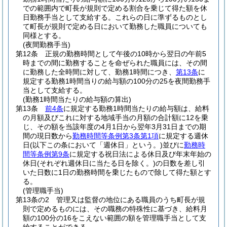
での範囲内で町長が規則で定める割合を乗じて得た額を休
日勤務手当として支給する。
これらの日に準ずるものとし
て町長が規則で定める日において勤務した職員についても
同様とする。
(夜間勤務手当)
第12条
正規の勤務時間として午後の10時から翌日の午前5
時までの間に勤務することを命ぜられた職員には、その間
に勤務した全時間に対して、勤務1時間につき、
第13条
に
規定する勤務1時間当りの給与額の100分の25を夜間勤務手
当として支給する。
(勤務1時間当たりの給与額の算出)
第13条
前4条
に規定する勤務1時間当たりの給与額は、給料
の月額及びこれに対する地域手当の月額の合計額に12を乗
じ、その額を当該年度の4月1日から翌年3月31日までの期
間の現日数から
勤務時間等条例第3条第1項
に規定する週休
日
(以下この条において「週休日」という。)
並びに
勤務時
間等条例第9条
に規定する祝日法による休日及び年末年始の
休日
(それぞれ週休日に当たる日を除く。)
の日数を差し引
いた日数に1日の勤務時間を乗じたもので除して得た額とす
る。
(管理職手当)
第13条の2
管理又は監督の地位にある職員のうち町長が規
則で定めるものには、その職務の特殊性に基づき、給料月
額の100分の16をこえない範囲の額を管理職手当として支