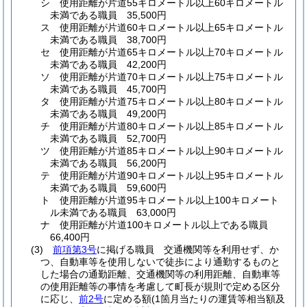
シ
使用距離が片道55キロメートル以上60キロメートル
未満である職員 35,500円
ス
使用距離が片道60キロメートル以上65キロメートル
未満である職員 38,700円
セ
使用距離が片道65キロメートル以上70キロメートル
未満である職員 42,200円
ソ
使用距離が片道70キロメートル以上75キロメートル
未満である職員 45,700円
タ
使用距離が片道75キロメートル以上80キロメートル
未満である職員 49,200円
チ
使用距離が片道80キロメートル以上85キロメートル
未満である職員 52,700円
ツ
使用距離が片道85キロメートル以上90キロメートル
未満である職員 56,200円
テ
使用距離が片道90キロメートル以上95キロメートル
未満である職員 59,600円
ト
使用距離が片道95キロメートル以上100キロメート
ル未満である職員 63,000円
ナ
使用距離が片道100キロメートル以上である職員
66,400円
(3)
前項第3号
に掲げる職員 交通機関等を利用せず、か
つ、自動車等を使用しないで徒歩により通勤するものと
した場合の通勤距離、交通機関等の利用距離、自動車等
の使用距離等の事情を考慮して町長が規則で定める区分
に応じ、
前2号
に定める額
(1箇月当たりの運賃等相当額及