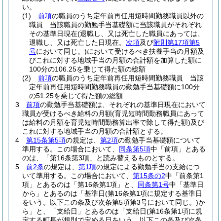
い。
(1)
前項
の職員のうち定年前再任用短時間勤務職員以外の
職員 当該職員の勤勉手当基礎額に当該職員がそれぞれ
その基準日現在
(退職し、又は死亡した職員にあっては、
退職し、又は死亡した日現在。
次項
及び
附則第17項第5
号
において同じ。)
において受けるべき扶養手当の月額及
びこれに対する地域手当の月額の合計額を加算した額に
100分の106.25を乗じて得た額の総額
(2)
前項
の職員のうち定年前再任用短時間勤務職員 当該
定年前再任用短時間勤務職員の勤勉手当基礎額に100分
の51.25を乗じて得た額の総額
3
前項
の勤勉手当基礎額は、それぞれの基準日現在において
職員が受けるべき給料の月額
(育児短時間勤務職員にあって
は給料の月額を育児短時間勤務算出率で除して得た額)
及び
これに対する地域手当の月額の合計額とする。
4
第15条第5項
の規定は、
第2項
の勤勉手当基礎額について
準用する。
この場合において、
同条第5項
中「前項」とある
のは、「第16条第3項」と読み替えるものとする。
5
前2条
の規定は、
第1項
の規定による勤勉手当の支給につ
いて準用する。
この場合において、
第15条の2
中「前条第1
項」とあるのは「第16条第1項」と、
同条第1号
中「基準日
から」とあるのは「基準日
(第16条第1項に規定する基準日
をいう。以下この条及び次条第5項第3号において同じ。)
か
ら」と、「支給日」とあるのは「支給日
(第16条第1項に規
定する町長が規則で定める日をいう。以下この条及び次条