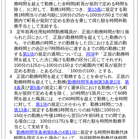
務時間を超えて勤務した全時間
(町長が規則で定める時間を
除く。)
に対して、勤務1時間につき、
第13条
に規定する勤
務1時間当りの給与額に100分の25から100分の50までの範
囲内で町長が規則で定める割合を乗じて得た額を時間外勤
務手当として支給する。
3
定年前再任用短時間勤務職員が、正規の勤務時間が割り振
られた日において、正規の勤務時間を超えてした勤務のう
ち、その勤務の時間とその勤務をした日における正規の勤
務時間との合計が7時間45分に達するまでの間の勤務に対
する
第1項
の規定の適用については、
同項
中「正規の勤務時
間を超えてした次に掲げる勤務の区分に応じてそれぞれ
100分の125から100分の150までの範囲内で町長が規則で
定める割合」とあるのは、「100分の100」とする。
4
正規の勤務時間を超えて勤務することを命ぜられ、正規の
勤務時間を超えてした勤務
(
勤務時間等条例第3条第1項
、
第
4条
及び
第5条
の規定に基づく週休日における勤務のうち町
長が規則で定める者を除く。)
の時間が1箇月について60時
間を超えた職員には、その60時間を超えて勤務した全時間
に対して、
第1項
の規定にかかわらず、勤務1時間につき、
第13条
に規定する勤務1時間当たりの給与額に100分の
150
(その勤務が午後10時から翌日の午前5時までの間であ
る場合には、100分の175)
を乗じて得た額を時間外勤務手
当として支給する。
5
勤務時間等条例第8条の4第1項
に規定する時間外勤務代休
時間を指定された場合において、当該時間外勤務代休時間