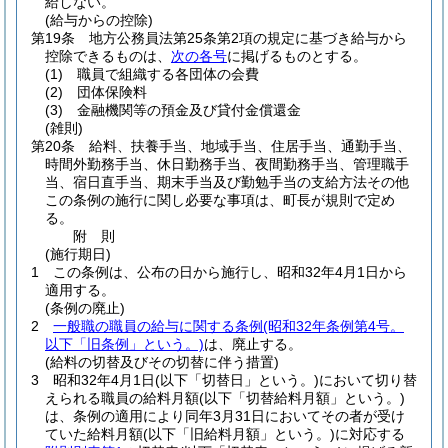
給しない。
(給与からの控除)
第19条
地方公務員法第25条第2項の規定に基づき給与から
控除できるものは、
次の各号
に掲げるものとする。
(1)
職員で組織する各団体の会費
(2)
団体保険料
(3)
金融機関等の預金及び貸付金償還金
(雑則)
第20条
給料、扶養手当、地域手当、住居手当、通勤手当、
時間外勤務手当、休日勤務手当、夜間勤務手当、管理職手
当、宿日直手当、期末手当及び勤勉手当の支給方法その他
この条例の施行に関し必要な事項は、町長が規則で定め
る。
附
則
(施行期日)
1
この条例は、公布の日から施行し、昭和32年4月1日から
適用する。
(条例の廃止)
2
一般職の職員の給与に関する条例
(昭和32年条例第4号。
以下「旧条例」という。)
は、廃止する。
(給料の切替及びその切替に伴う措置)
3
昭和32年4月1日
(以下「切替日」という。)
において切り替
えられる職員の給料月額
(以下「切替給料月額」という。)
は、条例の適用により同年3月31日においてその者が受け
ていた給料月額
(以下「旧給料月額」という。)
に対応する