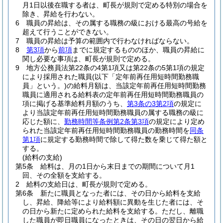
月1日以後在職する者は、町長が規則で定める特別の場合を
除き、昇給を行わない。
6
職員の昇給は、その属する職務の級における最高の号給を
超えて行うことができない。
7
職員の昇給は予算の範囲内で行わなければならない。
8
第3項
から
前項
までに規定するもののほか、職員の昇給に
関し必要な事項は、町長が規則で定める。
9
地方公務員法第22条の4第1項又は第22条の5第1項の規定
により採用された職員
(以下「定年前再任用短時間勤務職
員」という。)
の給料月額は、当該定年前再任用短時間勤務
職員に適用される給料表の定年前再任用短時間勤務職員の
項に掲げる基準給料月額のうち、
第3条の3第2項
の規定に
より当該定年前再任用短時間勤務職員の属する職務の級に
応じた額に、
勤務時間等条例第2条第3項
の規定により定め
られた当該定年前再任用短時間勤務職員の勤務時間を
同条
第1項
に規定する勤務時間で除して得た数を乗じて得た額と
する。
(給料の支給)
第5条
給料は、月の1日から末日までの期間について月1
回、その全額を支給する。
2
給料の支給日は、町長が規則で定める。
第6条
新たに職員となった者には、その日から給料を支給
し、昇給、降給等により給料額に異動を生じた者には、そ
の日から新たに定められた給料を支給する。
ただし、離職
した職員が即日職員になったときは、その日の翌日から給