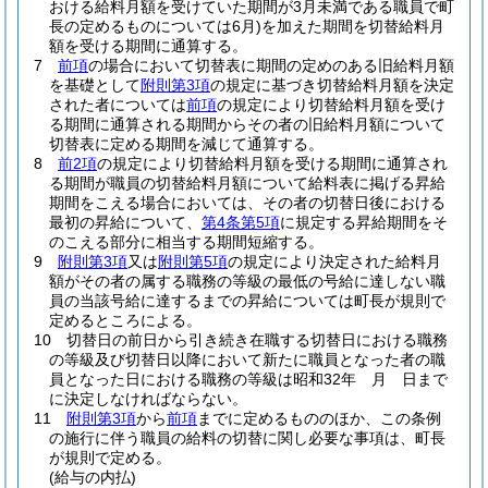
おける給料月額を受けていた期間が3月未満である職員で町
長の定めるものについては6月)
を加えた期間を切替給料月
額を受ける期間に通算する。
7
前項
の場合において切替表に期間の定めのある旧給料月額
を基礎として
附則第3項
の規定に基づき切替給料月額を決定
された者については
前項
の規定により切替給料月額を受け
る期間に通算される期間からその者の旧給料月額について
切替表に定める期間を減じて通算する。
8
前2項
の規定により切替給料月額を受ける期間に通算され
る期間が職員の切替給料月額について給料表に掲げる昇給
期間をこえる場合においては、その者の切替日後における
最初の昇給について、
第4条第5項
に規定する昇給期間をそ
のこえる部分に相当する期間短縮する。
9
附則第3項
又は
附則第5項
の規定により決定された給料月
額がその者の属する職務の等級の最低の号給に達しない職
員の当該号給に達するまでの昇給については町長が規則で
定めるところによる。
10
切替日の前日から引き続き在職する切替日における職務
の等級及び切替日以降において新たに職員となった者の職
員となった日における職務の等級は昭和32年 月 日まで
に決定しなければならない。
11
附則第3項
から
前項
までに定めるもののほか、この条例
の施行に伴う職員の給料の切替に関し必要な事項は、町長
が規則で定める。
(給与の内払)