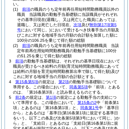
い。
(1)
前項
の職員のうち定年前再任用短時間勤務職員以外の
職員 当該職員の勤勉手当基礎額に当該職員がそれぞれ
その基準日現在
(退職し、又は死亡した職員にあっては、
退職し、又は死亡した日現在。
次項
及び
附則第17項第5
号
において同じ。)
において受けるべき扶養手当の月額及
びこれに対する地域手当の月額の合計額を加算した額に
100分の106.25を乗じて得た額の総額
(2)
前項
の職員のうち定年前再任用短時間勤務職員 当該
定年前再任用短時間勤務職員の勤勉手当基礎額に100分
の51.25を乗じて得た額の総額
3
前項
の勤勉手当基礎額は、それぞれの基準日現在において
職員が受けるべき給料の月額
(育児短時間勤務職員にあって
は給料の月額を育児短時間勤務算出率で除して得た額)
及び
これに対する地域手当の月額の合計額とする。
4
第15条第5項
の規定は、
第2項
の勤勉手当基礎額について
準用する。
この場合において、
同条第5項
中「前項」とある
のは、「第16条第3項」と読み替えるものとする。
5
前2条
の規定は、
第1項
の規定による勤勉手当の支給につ
いて準用する。
この場合において、
第15条の2
中「前条第1
項」とあるのは「第16条第1項」と、
同条第1号
中「基準日
から」とあるのは「基準日
(第16条第1項に規定する基準日
をいう。以下この条及び次条第5項第3号において同じ。)
か
ら」と、「支給日」とあるのは「支給日
(第16条第1項に規
定する町長が規則で定める日をいう。以下この条及び次条