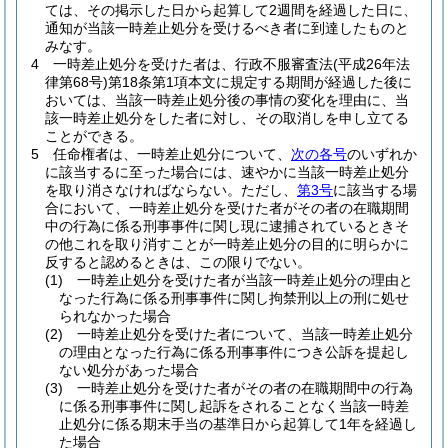
ては、その掲示した日から起算して2週間を経過した日に、
通知が当該一時差止処分を受けるべき者に到達したものと
みなす。
4
一時差止処分を受けた者は、行政不服審査法
(平成26年法
律第68号)
第18条第1項本文に規定する期間が経過した後に
おいては、当該一時差止処分後の事情の変化を理由に、当
該一時差止処分をした者に対し、その取消しを申し立てる
ことができる。
5
任命権者は、一時差止処分について、
次の各号
のいずれか
に該当するに至った場合には、速やかに当該一時差止処分
を取り消さなければならない。
ただし、
第3号
に該当する場
合において、一時差止処分を受けた者がその者の在職期間
中の行為に係る刑事事件に関し現に逮捕されているときそ
の他これを取り消すことが一時差止処分の目的に明らかに
反すると認めるときは、この限りでない。
(1)
一時差止処分を受けた者が当該一時差止処分の理由と
なった行為に係る刑事事件に関し拘禁刑以上の刑に処せ
られなかった場合
(2)
一時差止処分を受けた者について、当該一時差止処分
の理由となった行為に係る刑事事件につき公訴を提起し
ない処分があった場合
(3)
一時差止処分を受けた者がその者の在職期間中の行為
に係る刑事事件に関し起訴をされることなく当該一時差
止処分に係る期末手当の基準日から起算して1年を経過し
た場合