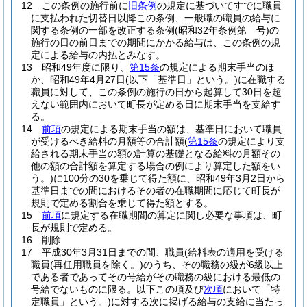
12
この条例の施行前に
旧条例
の規定に基づいてすでに職員
に支払われた切替日以降この条例、一般職の職員の給与に
関する条例の一部を改正する条例
(昭和32年条例第 号)
の
施行の日の前日までの期間にかかる給与は、この条例の規
定による給与の内払とみなす。
13
昭和49年度に限り、
第15条
の規定による期末手当のほ
か、昭和49年4月27日
(以下「基準日」という。)
に在職する
職員に対して、この条例の施行の日から起算して30日を超
えない範囲内において町長が定める日に期末手当を支給す
る。
14
前項
の規定による期末手当の額は、基準日において職員
が受けるべき給料の月額等の合計額
(
第15条
の規定により支
給される期末手当の額の計算の基礎となる給料の月額その
他の額の合計額を算定する場合の例により算定した額をい
う。)
に100分の30を乗じて得た額に、昭和49年3月2日から
基準日までの間におけるその者の在職期間に応じて町長が
規則で定める割合を乗じて得た額とする。
15
前項
に規定する在職期間の算定に関し必要な事項は、町
長が規則で定める。
16
削除
17
平成30年3月31日までの間、職員
(給料表の適用を受ける
職員
(再任用職員を除く。)
のうち、その職務の級が6級以上
である者であってその号給がその職務の級における最低の
号給でないものに限る。以下この項及び
次項
において「特
定職員」という。)
に対する次に掲げる給与の支給に当たっ