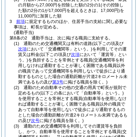
の月額から27,000円を控除した額の2分の1
(その控除し
た額の2分の1が17,000円を超えるときは、17,000円)
を
11,000円に加算した額
3
前項
に規定するもののほか、住居手当の支給に関し必要な
事項は、町長が定める。
(通勤手当)
第8条の2
通勤手当は、次に掲げる職員に支給する。
(1)
通勤のため交通機関又は有料の道路
(以下この項及び
次項
において「交通機関等」という。)
を利用してその運
賃又は料金
(以下この項及び
次項
において「運賃等」とい
う。)
を負担することを常例とする職員
(交通機関等を利
用しなければ通勤することが著しく困難である職員以外
の職員であって交通機関等を利用しないで徒歩により通
勤するものとした場合の通勤距離が片道2キロメートル未
満であるもの及び
第3号
に掲げる職員を除く。)
(2)
通勤のため自動車その他の交通の用具で町長が規則で
定めるもの
(以下この条において「自動車等」という。)
を使用することを常例とする職員
(自動車等を使用しなけ
れば通勤することが著しく困難である職員以外の職員で
あって自動車等を使用しないで徒歩により通勤するもの
とした場合の通勤距離が片道2キロメートル未満であるも
の及び
次号
に掲げる職員を除く。)
(3)
通勤のため交通機関等を利用してその運賃等を負担
し、かつ、自動車等を使用することを常例とする職員
(交