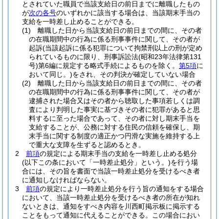
とされていた職員で当該支給日の前日までに離職したもの
が
次の各号
のいずれかに該当する場合は、当該期末手当の
支給を一時差し止めることができる。
(1)
離職した日から当該支給日の前日までの間に、その者
の在職期間中の行為に係る刑事事件に関して、その者が
起訴
(当該起訴に係る犯罪について拘禁刑以上の刑が定め
られているものに限り、刑事訴訟法
(昭和23年法律第131
号)
第6編に規定する略式手続によるものを除く。
第5項
に
おいて同じ。)
をされ、その判決が確定していない場合
(2)
離職した日から当該支給日の前日までの間に、その者
の在職期間中の行為に係る刑事事件に関して、その者が
逮捕された場合又はその者から聴取した事項若しくは調
査により判明した事実に基づきその者に犯罪があると思
料するに至った場合であって、その者に対し期末手当を
支給することが、公務に対する住民の信頼を確保し、期
末手当に関する制度の適正かつ円滑な実施を維持する上
で重大な支障を生ずると認めるとき。
2
前項
の規定による期末手当の支給を一時差し止める処分
(以下この条において「一時差止処分」という。)
を行う場
合には、その旨を書面で当該一時差止処分を受けるべき者
に通知しなければならない。
3
前項
の規定により一時差止処分を行う旨の通知をする場合
において、当該一時差止処分を受けるべき者の所在が知れ
ないときは、通知をすべき内容を川西町掲示板に掲示する
ことをもって通知に代えることができる。
この場合におい