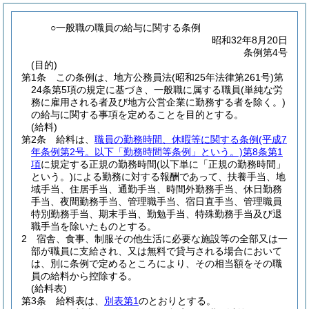
○一般職の職員の給与に関する条例
昭和32年8月20日
条例第4号
(目的)
第1条
この条例は、地方公務員法
(昭和25年法律第261号)
第
24条第5項の規定に基づき、一般職に属する職員
(単純な労
務に雇用される者及び地方公営企業に勤務する者を除く。)
の給与に関する事項を定めることを目的とする。
(給料)
第2条
給料は、
職員の勤務時間、休暇等に関する条例
(平成7
年条例第2号。以下「勤務時間等条例」という。)
第8条第1
項
に規定する正規の勤務時間
(以下単に「正規の勤務時間」
という。)
による勤務に対する報酬であって、扶養手当、地
域手当、住居手当、通勤手当、時間外勤務手当、休日勤務
手当、夜間勤務手当、管理職手当、宿日直手当、管理職員
特別勤務手当、期末手当、勤勉手当、特殊勤務手当及び退
職手当を除いたものとする。
2
宿舎、食事、制服その他生活に必要な施設等の全部又は一
部が職員に支給され、又は無料で貸与される場合において
は、別に条例で定めるところにより、その相当額をその職
員の給料から控除する。
(給料表)
第3条
給料表は、
別表第1
のとおりとする。