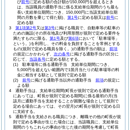
び
前号
に定める額の合計額が150,000円を超えるとき
は、当該職員の通勤手当に係る支給単位期間のうち最も
長い支給単位期間につき、150,000円に当該支給単位期
間の月数を乗じて得た額)
、
第1号
に定める額又は
前号
に
定める額
3
第1項第2号
又は
第3号
に掲げる職員で、自動車等の駐車の
ための施設
(その所在地及び利用形態が規則で定める要件を
満たすものに限る。
第1号
及び
第6項
において「駐車場等」
という。)
を利用し、その料金を負担することを常例とする
もの
(規則で定める職員を除く。)
の通勤手当の額は、
前項
の規定にかかわらず、
次の各号
に掲げる通勤手当の区分に
応じて、
当該各号
に定める額とする。
(1)
駐車場等に係る通勤手当 支給単位期間につき、
5,000円を超えない範囲内で1箇月当たりの駐車場等の料
金に相当する額として規則で定める額
(2)
前号
に掲げる通勤手当以外の通勤手当
前項
の規定に
よる額
4
通勤手当は、支給単位期間
(町長が規則で定める通勤手当
にあっては、町長が規則で定める期間)
に係る最初の月
(当
該月に通勤手当を支給することが困難な場合として規則で
定める場合にあっては、その翌月)
の町長が規則で定める日
に支給する。
5
通勤手当を支給される職員につき、離職その他の町長が規
則で定める事由が生じた場合には、当該職員に、支給単位
期間のうちこれらの事由が生じた後の期間を考慮して町長