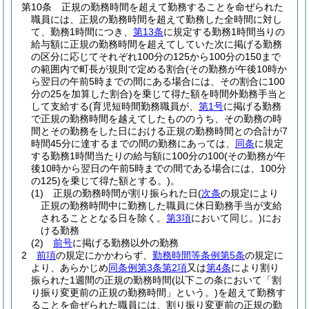
第10条
正規の勤務時間を超えて勤務することを命ぜられた
職員には、正規の勤務時間を超えて勤務した全時間に対し
て、勤務1時間につき、
第13条
に規定する勤務1時間当りの
給与額に正規の勤務時間を超えてしていた次に掲げる勤務
の区分に応じてそれぞれ100分の125から100分の150まで
の範囲内で町長が規則で定める割合
(その勤務が午後10時か
ら翌日の午前5時までの間にある場合には、その割合に100
分の25を加算した割合)
を乗じて得た額を時間外勤務手当と
して支給する
(育児短時間勤務職員が、
第1号
に掲げる勤務
で正規の勤務時間を越えてしたもののうち、その勤務の時
間とその勤務をした日における正規の勤務時間との合計が7
時間45分に達するまでの間の勤務にあっては、
同条
に規定
する勤務1時間当たりの給与額に100分の100
(その勤務が午
後10時から翌日の午前5時までの間である場合には、100分
の125)
を乗じて得た額とする。)
。
(1)
正規の勤務時間が割り振られた日
(
次条
の規定により
正規の勤務時間中に勤務した職員に休日勤務手当が支給
されることとなる日を除く。
第3項
において同じ。)
にお
ける勤務
(2)
前号
に掲げる勤務以外の勤務
2
前項
の規定にかかわらず、
勤務時間等条例第5条
の規定に
より、あらかじめ
同条例第3条第2項
又は
第4条
により割り
振られた1週間の正規の勤務時間
(以下この条において「割
り振り変更前の正規の勤務時間」という。)
を超えて勤務す
ることを命ぜられた職員には、割り振り変更前の正規の勤