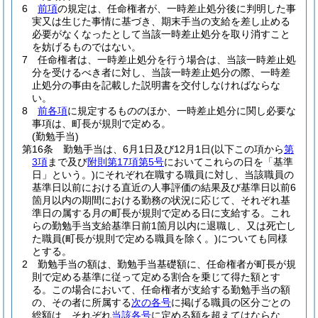
6
前項
の規定は、任命権者が、一時差止処分後に判明した事
実又は生じた事情に基づき、期末手当の支給を差し止める
必要がなくなったとして当該一時差止処分を取り消すこと
を妨げるものではない。
7
任命権者は、一時差止処分を行う場合は、当該一時差止処
分を受けるべき者に対し、当該一時差止処分の際、一時差
止処分の事由を記載した説明書を交付しなければならな
い。
8
前各項
に規定するもののほか、一時差止処分に関し必要な
事項は、町長が規則で定める。
(勤勉手当)
第16条
勤勉手当は、6月1日及び12月1日
(以下この項から
第
3項
まで及び
附則第17項第5号
においてこれらの日を「基準
日」という。)
にそれぞれ在職する職員に対し、当該職員の
基準日以前における直近の人事評価の結果及び基準日以前6
箇月以内の期間における勤務の状況に応じて、それぞれ基
準日の属する月の町長が規則で定める日に支給する。
これ
らの勤勉手当支給基準日前1箇月以内に退職し、又は死亡し
た職員
(町長が規則で定める職員を除く。)
についても同様
とする。
2
勤勉手当の額は、勤勉手当基礎額に、任命権者が町長が規
則で定める基準に従って定める割合を乗じて得た額とす
る。
この場合において、任命権者が支給する勤勉手当の額
の、その者に所属する
次の各号
に掲げる職員の区分ごとの
総額は、それぞれ
当該各号
に定める額を超えてはならな