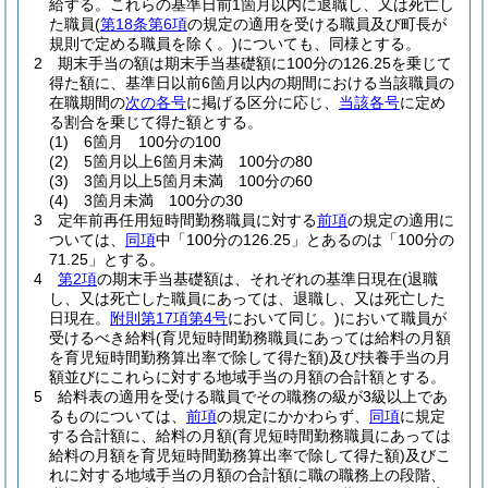
給する。
これらの基準日前1箇月以内に退職し、又は死亡し
た職員
(
第18条第6項
の規定の適用を受ける職員及び町長が
規則で定める職員を除く。)
についても、同様とする。
2
期末手当の額は期末手当基礎額に100分の126.25を乗じて
得た額に、基準日以前6箇月以内の期間における当該職員の
在職期間の
次の各号
に掲げる区分に応じ、
当該各号
に定め
る割合を乗じて得た額とする。
(1)
6箇月 100分の100
(2)
5箇月以上6箇月未満 100分の80
(3)
3箇月以上5箇月未満 100分の60
(4)
3箇月未満 100分の30
3
定年前再任用短時間勤務職員に対する
前項
の規定の適用に
ついては、
同項
中「100分の126.25」とあるのは「100分の
71.25」とする。
4
第2項
の期末手当基礎額は、それぞれの基準日現在
(退職
し、又は死亡した職員にあっては、退職し、又は死亡した
日現在。
附則第17項第4号
において同じ。)
において職員が
受けるべき給料
(育児短時間勤務職員にあっては給料の月額
を育児短時間勤務算出率で除して得た額)
及び扶養手当の月
額並びにこれらに対する地域手当の月額の合計額とする。
5
給料表の適用を受ける職員でその職務の級が3級以上であ
るものについては、
前項
の規定にかかわらず、
同項
に規定
する合計額に、給料の月額
(育児短時間勤務職員にあっては
給料の月額を育児短時間勤務算出率で除して得た額)
及びこ
れに対する地域手当の月額の合計額に職の職務上の段階、