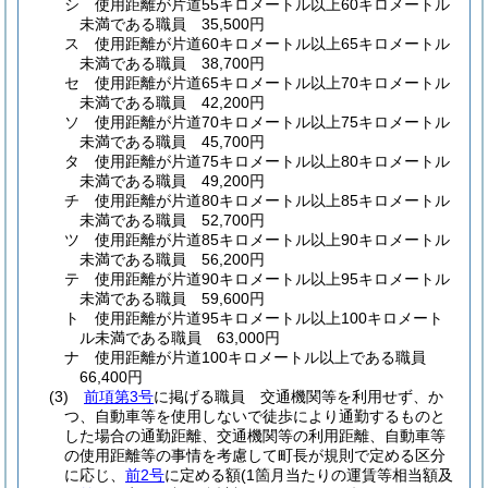
シ
使用距離が片道55キロメートル以上60キロメートル
未満である職員 35,500円
ス
使用距離が片道60キロメートル以上65キロメートル
未満である職員 38,700円
セ
使用距離が片道65キロメートル以上70キロメートル
未満である職員 42,200円
ソ
使用距離が片道70キロメートル以上75キロメートル
未満である職員 45,700円
タ
使用距離が片道75キロメートル以上80キロメートル
未満である職員 49,200円
チ
使用距離が片道80キロメートル以上85キロメートル
未満である職員 52,700円
ツ
使用距離が片道85キロメートル以上90キロメートル
未満である職員 56,200円
テ
使用距離が片道90キロメートル以上95キロメートル
未満である職員 59,600円
ト
使用距離が片道95キロメートル以上100キロメート
ル未満である職員 63,000円
ナ
使用距離が片道100キロメートル以上である職員
66,400円
(3)
前項第3号
に掲げる職員 交通機関等を利用せず、か
つ、自動車等を使用しないで徒歩により通勤するものと
した場合の通勤距離、交通機関等の利用距離、自動車等
の使用距離等の事情を考慮して町長が規則で定める区分
に応じ、
前2号
に定める額
(1箇月当たりの運賃等相当額及