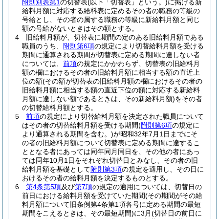
附則別表第1
の切替表
(以下「切替表」という。)
に掲げる新
給料月額に対応する給料表に定めるその者の職務の等級の
号給とし、その者の属する職務の等級に新給料月額と同じ
額の号給がないときはその額とする。
4
旧給料月額が、切替表に期間の定のある旧給料月額である
職員のうち、
附則第6項
の規定により切替給料月額を受ける
期間に通算される期間が切替表に定める期間に達しない者
については、
前項
の規定にかかわらず、切替表の旧給料月
額の欄におけるその者の旧給料月額に相当する額の直近上
位の額
(その額が切替表の旧給料月額の欄におけるその者の
旧給料月額に相当する額の直近下位の額に対応する新給料
月額に達しない額であるときは、その新給料月額)
をその者
の切替給料月額とする。
5
前項
の規定により切替給料月額を決定された職員について
はその者の切替給料月額を受ける期間
(
附則第6項
の規定に
より通算される期間を含む。)
が昭和32年7月1日までにそ
の者の旧給料月額について切替表に定める期間に達するこ
ととなる者にあっては同年同月同日を、その他の者にあっ
ては同年10月1日をそれぞれ切替日とみなし、その者の旧
給料月額を基礎として
附則第3項
の規定を適用し、その日に
おけるその者の給料月額を決定するものとする。
6
第4条第5項
及び
第7項
の規定の適用については、切替日の
前日における給料月額を受けていた期間
(その期間がその給
料月額について旧条例第4条第1項各号に定める期間の最短
期間をこえるときは、その最短期間)
に3月
(切替日の前日に