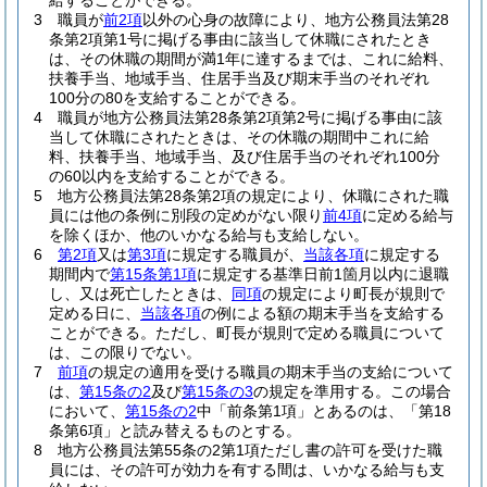
給することができる。
3
職員が
前2項
以外の心身の故障により、地方公務員法第28
条第2項第1号に掲げる事由に該当して休職にされたとき
は、その休職の期間が満1年に達するまでは、これに給料、
扶養手当、地域手当、住居手当及び期末手当のそれぞれ
100分の80を支給することができる。
4
職員が地方公務員法第28条第2項第2号に掲げる事由に該
当して休職にされたときは、その休職の期間中これに給
料、扶養手当、地域手当、及び住居手当のそれぞれ100分
の60以内を支給することができる。
5
地方公務員法第28条第2項の規定により、休職にされた職
員には他の条例に別段の定めがない限り
前4項
に定める給与
を除くほか、他のいかなる給与も支給しない。
6
第2項
又は
第3項
に規定する職員が、
当該各項
に規定する
期間内で
第15条第1項
に規定する基準日前1箇月以内に退職
し、又は死亡したときは、
同項
の規定により町長が規則で
定める日に、
当該各項
の例による額の期末手当を支給する
ことができる。
ただし、町長が規則で定める職員について
は、この限りでない。
7
前項
の規定の適用を受ける職員の期末手当の支給について
は、
第15条の2
及び
第15条の3
の規定を準用する。
この場合
において、
第15条の2
中「前条第1項」とあるのは、「第18
条第6項」と読み替えるものとする。
8
地方公務員法第55条の2第1項ただし書の許可を受けた職
員には、その許可が効力を有する間は、いかなる給与も支