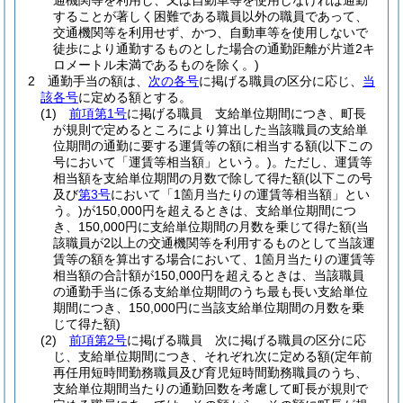
通機関等を利用し、又は自動車等を使用しなければ通勤
することが著しく困難である職員以外の職員であって、
交通機関等を利用せず、かつ、自動車等を使用しないで
徒歩により通勤するものとした場合の通勤距離が片道2キ
ロメートル未満であるものを除く。)
2
通勤手当の額は、
次の各号
に掲げる職員の区分に応じ、
当
該各号
に定める額とする。
(1)
前項第1号
に掲げる職員 支給単位期間につき、町長
が規則で定めるところにより算出した当該職員の支給単
位期間の通勤に要する運賃等の額に相当する額
(以下この
号において「運賃等相当額」という。)
。
ただし、運賃等
相当額を支給単位期間の月数で除して得た額
(以下この号
及び
第3号
において「1箇月当たりの運賃等相当額」とい
う。)
が150,000円を超えるときは、支給単位期間につ
き、150,000円に支給単位期間の月数を乗じて得た額
(当
該職員が2以上の交通機関等を利用するものとして当該運
賃等の額を算出する場合において、1箇月当たりの運賃等
相当額の合計額が150,000円を超えるときは、当該職員
の通勤手当に係る支給単位期間のうち最も長い支給単位
期間につき、150,000円に当該支給単位期間の月数を乗
じて得た額)
(2)
前項第2号
に掲げる職員 次に掲げる職員の区分に応
じ、支給単位期間につき、それぞれ次に定める額
(定年前
再任用短時間勤務職員及び育児短時間勤務職員のうち、
支給単位期間当たりの通勤回数を考慮して町長が規則で