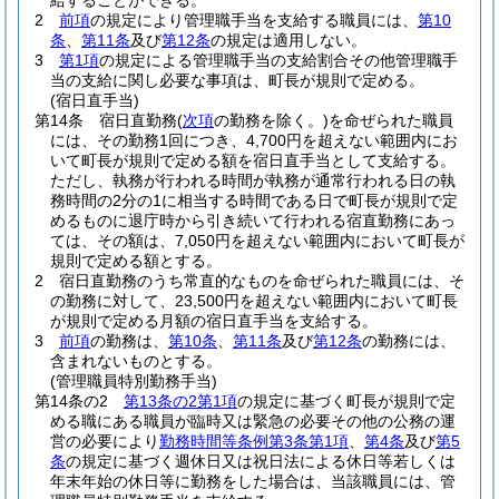
給することができる。
2
前項
の規定により管理職手当を支給する職員には、
第10
条
、
第11条
及び
第12条
の規定は適用しない。
3
第1項
の規定による管理職手当の支給割合その他管理職手
当の支給に関し必要な事項は、町長が規則で定める。
(宿日直手当)
第14条
宿日直勤務
(
次項
の勤務を除く。)
を命ぜられた職員
には、その勤務1回につき、4,700円を超えない範囲内にお
いて町長が規則で定める額を宿日直手当として支給する。
ただし、執務が行われる時間が執務が通常行われる日の執
務時間の2分の1に相当する時間である日で町長が規則で定
めるものに退庁時から引き続いて行われる宿直勤務にあっ
ては、その額は、7,050円を超えない範囲内において町長が
規則で定める額とする。
2
宿日直勤務のうち常直的なものを命ぜられた職員には、そ
の勤務に対して、23,500円を超えない範囲内において町長
が規則で定める月額の宿日直手当を支給する。
3
前項
の勤務は、
第10条
、
第11条
及び
第12条
の勤務には、
含まれないものとする。
(管理職員特別勤務手当)
第14条の2
第13条の2第1項
の規定に基づく町長が規則で定
める職にある職員が臨時又は緊急の必要その他の公務の運
営の必要により
勤務時間等条例第3条第1項
、
第4条
及び
第5
条
の規定に基づく週休日又は祝日法による休日等若しくは
年末年始の休日等に勤務をした場合は、当該職員には、管