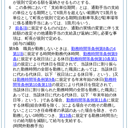
が規則で定める額を返納させるものとする。
6
この条例において「支給単位期間」とは、通勤手当の支給
の単位となる期間として6箇月を超えない範囲内で1箇月を
単位として町長が規則で定める期間
(自動車等及び駐車場等
に係る通勤手当にあっては、1箇月)
をいう。
7
前各項
に規定するもののほか、通勤の実情の変更に伴う支
給額の改定その他通勤手当の支給及び返納に関し必要な事
項は、町長が規則で定める。
(給与の減額)
第9条
職員が勤務しないときは、
勤務時間等条例第8条の4
第1項
に規定する時間外勤務代休時間、
勤務時間等条例第9
条
に規定する祝日法による休日
(
勤務時間等条例第10条第1
項
の規定により代休日を指定されて、当該休日に割り振ら
れた勤務時間の全部を勤務した職員にあっては、当該休日
に代わる代休日。以下「祝日法による休日等」という。)
又
は
勤務時間等条例第9条
に規定する年末年始の休日
(
勤務時
間等条例第10条第1項
の規定により代休日を指定されて、
当該休日に割り振られた勤務時間の全部を勤務した職員に
あっては、当該休日に代わる代休日。以下「年末年始の休
日等」という。)
である場合、
勤務時間等条例第11条
に規定
する休暇
(組合休暇を除く。)
による場合その他その勤務し
ないことにつき任命権者の承認のあった場合を除き、その
勤務しない1時間につき、
第13条
に規定する勤務1時間当た
りの給与額を減額して給与を支給する。
(時間外勤務手当)