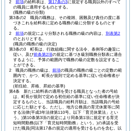
2
前項
の給料表は、
第17条の3
に規定する職員以外のすべて
の職員に適用するものとする。
(職務の級の分類)
第3条の2
職員の職務は、その複雑、困難及び責任の度に基
づきこれを給料表に定める職務の級に分類するものとす
る。
2
前項
の規定により分類される職務の級の内容は、
別表第2
のとおりとする。
(職員の職務の級の決定)
第3条の3
町長は、行政組織に関する法令、条例等の趣旨に
従い、及び
前条第2項
の規定に基づき級別職務分類表に適合
するように、予算の範囲内で職務の級の定数を設定するこ
とができる。
2
職員の職務の級は、
前項
の職員の職務の級ごとの定数の範
囲内で、かつ、町長が規則で定める基準に従い任命権者が
決定する。
(初任給、昇格、昇給の基準)
第4条
新たに給料表の適用を受ける職員となった者の号給
は、町長が規則で定める初任給の基準に従い任命権者が決
定するものとし、当該職員の給料月額は、当該職員の号給
に応じた額とする。
ただし、地方公務員の育児休業等に関
する法律
(平成3年法律第110号。以下「育児休業法」とい
う。)
第10条第3項の規定により同条第1項に規定する育児
短時間勤務
(以下「育児短時間勤務」という。)
の承認を受
けた職員
(同法第17条の規定の適用を受けるものを含む。以