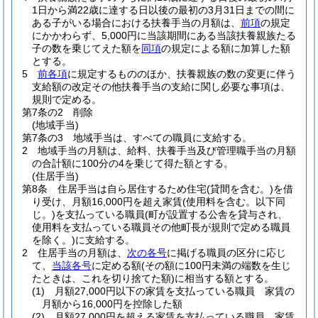
1日から満22歳に達する日以後の最初の3月31日までの間に
ある子がいる場合における扶養手当の月額は、
前項
の規定
にかかわらず、5,000円に当該期間にある当該扶養親族たる
子の数を乗じてえた額を
同項
の規定による額に加算した額
とする。
5
前各項
に規定するもののほか、扶養親族の数の変更に伴う
支給額の改定その他扶養手当の支給に関し必要な事項は、
規則で定める。
第7条の2
削除
(地域手当)
第7条の3
地域手当は、すべての職員に支給する。
2
地域手当の月額は、給料、扶養手当及び管理職手当の月額
の合計額に100分の4を乗じて得た額とする。
(住居手当)
第8条
住居手当は自ら居住するため住宅
(貸間を含む。)
を借
り受け、月額16,000円を超え家賃
(使用料を含む。以下同
じ。)
を支払っている職員
(町が設置する公舎を貸与され、
使用料を支払っている職員その他町長が規則で定める職員
を除く。)
に支給する。
2
住居手当の月額は、
次の各号
に掲げる職員の区分に応じ
て、
当該各号
に定める額
(その額に100円未満の端数を生じ
たときは、これを切り捨てた額)
に相当する額とする。
(1)
月額27,000円以下の家賃を支払っている職員 家賃の
月額から16,000円を控除した額
(2)
月額27,000円を超える家賃を支払っている職員 家賃