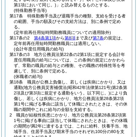
第1項において同じ。)
」と読み替えるものとする。
(特殊勤務手当等)
第17条
特殊勤務手当及び退職手当の種類、支給を受ける者
の範囲、手当の額及びその支給方法は、別に条例で定め
る。
(定年前再任用短時間勤務職員についての適用除外)
第17条の2
第4条第1項
から
第8項
まで及び
第7条
の規定は、
定年前再任用短時間勤務職員には適用しない。
(会計年度任用職員の給与)
第17条の3
地方公務員法第22条の2第1項に規定する会計年
度任用職員の給与については、この条例の規定にかかわら
ず、常勤の職員の給与との権衡、その職務の特殊性等を考
慮して、別に条例で定める。
(休職者の給与)
第18条
職員が公務上負傷し、若しくは疾病にかかり、又は
通勤
(地方公務員災害補償法
(昭和42年法律第121号)
第2条第
2項及び第3項に規定する通勤をいう。以下同じ。)
により負
傷し、若しくは疾病にかかり、地方公務員法第28条第2項
第1号に掲げる事由に該当して休職にされたときは、その休
職の期間中これに給与の全額を支給する。
2
職員が結核性疾患にかかり、地方公務員法第28条第2項第
1号に掲げる事由に該当して休職にされたときは、その休職
の期間が満2年に達するまでは、これに給料、扶養手当、地
域手当、住居手当及び期末手当のそれぞれ100分の80を支