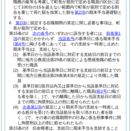
職務の級等を考慮して町長が規則で定める職員の区分に応
じて100分の15を超えない範囲内で町長が規則で定める割
合を乗じて得た額を加算した額を
第2項
の期末手当基礎額と
する。
6
第2項
に規定する在職期間の算定に関し必要な事項は、町
長が規則で定める。
第15条の2
次の各号
のいずれかに該当する者には、
前条第1
項
の規定にかかわらず、
当該各号
の基準日に係る期末手当
(
第4号
に掲げる者にあっては、その支給を一時差し止めた
期末手当)
は、支給しない。
(1)
基準日から当該基準日に対応する支給日の前日までの
間に地方公務員法第29条の規定による懲戒免職の処分を
受けた職員
(2)
基準日から当該基準日に対応する支給日の前日までの
間に地方公務員法第28条第4項の規定により失職した職
員
(3)
基準日前1箇月以内又は基準日から当該基準日に対応
する支給日の前日までの間に離職した職員
(
前2号
に掲げ
る者を除く。)
で、その離職した日から当該支給日の前日
までの間に拘禁刑以上の刑に処せられたもの
(4)
次条第1項
の規定により期末手当の支給を一時差し止
める処分を受けた者
(当該処分を取り消された者を除
く。)
で、その者の在職期間中の行為に係る刑事事件に関
し拘禁刑以上の刑に処せられたもの
第15条の3
任命権者は、支給日に期末手当を支給すること