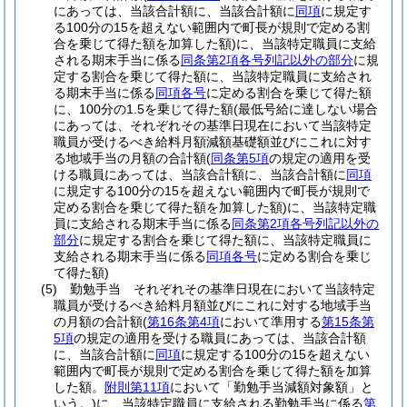
にあっては、当該合計額に、当該合計額に
同項
に規定す
る100分の15を超えない範囲内で町長が規則で定める割
合を乗じて得た額を加算した額)
に、当該特定職員に支給
される期末手当に係る
同条第2項各号列記以外の部分
に規
定する割合を乗じて得た額に、当該特定職員に支給され
る期末手当に係る
同項各号
に定める割合を乗じて得た額
に、100分の1.5を乗じて得た額
(最低号給に達しない場合
にあっては、それぞれその基準日現在において当該特定
職員が受けるべき給料月額減額基礎額並びにこれに対す
る地域手当の月額の合計額
(
同条第5項
の規定の適用を受
ける職員にあっては、当該合計額に、当該合計額に
同項
に規定する100分の15を超えない範囲内で町長が規則で
定める割合を乗じて得た額を加算した額)
に、当該特定職
員に支給される期末手当に係る
同条第2項各号列記以外の
部分
に規定する割合を乗じて得た額に、当該特定職員に
支給される期末手当に係る
同項各号
に定める割合を乗じ
て得た額)
(5)
勤勉手当 それぞれその基準日現在において当該特定
職員が受けるべき給料月額並びにこれに対する地域手当
の月額の合計額
(
第16条第4項
において準用する
第15条第
5項
の規定の適用を受ける職員にあっては、当該合計額
に、当該合計額に
同項
に規定する100分の15を超えない
範囲内で町長が規則で定める割合を乗じて得た額を加算
した額。
附則第11項
において「勤勉手当減額対象額」と
いう。)
に、当該特定職員に支給される勤勉手当に係る
第