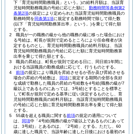
下「育児短時間勤務職員」という。)
の給料月額は、当該育
児短時間勤務職員の号給に応じた額に、
勤務時間等条例第2
条第2項
の規定により定められた当該育児短時間勤務職員の
勤務時間を
同条第1項
に規定する勤務時間で除して得た数
(以下「育児短時間勤務算出率」という。)
を乗じて得た額
とする。
2
職員が一の職務の級から他の職務の級に移った場合におけ
る号給は、町長が規則で定めるところにより任命権者が決
定するものとし、育児短時間勤務職員の給料月額は、当該
育児短時間勤務職員の号給に応じた額に育児短時間勤務算
出率を乗じて得た額とする。
3
職員の昇給は、町長が規則で定める日に、同日前1年間に
おける当該職員の勤務成績に応じて、行うものとする。
4
前項
の規定により職員を昇給させるか否か及び昇給させる
場合の昇給の号給数は、
同項
に規定する期間の全部を良好
な成績で勤務した職員の昇給の号給数を4号給
(職務の級が7
級以上であるものにあっては、3号給)
とすることを標準と
して町長が規則で定める基準に従い決定するものとし、育
児短時間勤務職員の給料月額は、当該育児短時間勤務職員
の号給に応じた額に育児短時間勤務算出率を乗じて得た額
とする。
5
55歳を超える職員に関する
前項
の規定の適用について
は、
同項
中「4号給
(職務の級が7級以上であるものにあって
は、3号給)
」とあるのは、「2号給」とする。
ただし、60
歳に達した職員で、当該年齢に達した日後における最初の4