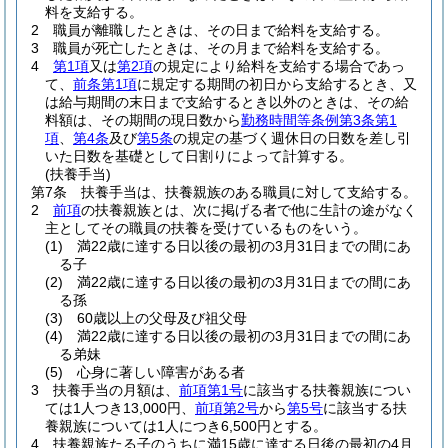
料を支給する。
2
職員が離職したときは、その日まで給料を支給する。
3
職員が死亡したときは、その月まで給料を支給する。
4
第1項
又は
第2項
の規定により給料を支給する場合であっ
て、
前条第1項
に規定する期間の初日から支給するとき、又
は給与期間の末日まで支給するとき以外のときは、その給
料額は、その期間の現日数から
勤務時間等条例第3条第1
項
、
第4条
及び
第5条
の規定の基づく週休日の日数を差し引
いた日数を基礎として日割りによって計算する。
(扶養手当)
第7条
扶養手当は、扶養親族のある職員に対して支給する。
2
前項
の扶養親族とは、次に掲げる者で他に生計の途がなく
主としてその職員の扶養を受けているものをいう。
(1)
満22歳に達する日以後の最初の3月31日までの間にあ
る子
(2)
満22歳に達する日以後の最初の3月31日までの間にあ
る孫
(3)
60歳以上の父母及び祖父母
(4)
満22歳に達する日以後の最初の3月31日までの間にあ
る弟妹
(5)
心身に著しい障害がある者
3
扶養手当の月額は、
前項第1号
に該当する扶養親族につい
ては1人つき13,000円、
前項第2号
から
第5号
に該当する扶
養親族については1人につき6,500円とする。
4
扶養親族たる子のうちに満15歳に達する日後の最初の4月