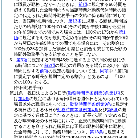
に職員が勤務しなかったときは、
前項
に規定する60時間を
超えて勤務した全時間のうち当該時間外勤務代休時間の指
定に代えられた時間外勤務手当の支給に係る時間に対して
は、当該時間1時間につき、
第13条
に規定する勤務1時間当
たりの給与額に100分の150
(その時間が午後10時から翌日
の午前5時までの間である場合には、100分の175)
から
第1
項
に規定する町長が規則で定める割合
(その時間が午後10時
から翌日の午前5時までの間である場合には、その割合に
100分の25を加算した割合)
を減じた割合を乗じて得た額の
時間外勤務手当を支給することを要しない。
6
第3項
に規定する7時間45分に達するまでの間の勤務に係
る時間について
前2項
の規定の適用がある場合における当該
時間に対する
前項
の規定の適用については、
同項
中「第1項
に規定する町長が規則で定める割合」とあるのは、「100
分の100」とする。
(休日勤務手当)
第11条
祝日法による休日等
(
勤務時間等条例第3条第1項
又
は
第4条
の規定に基づき毎日曜日を週休日と定められている
職員以外の職員にあっては、
勤務時間等条例第9条
に規定す
る祝日法による休日が
勤務時間等条例第4条
及び
第5条
の規
定に基づく週休日に当たるときは、町長が規則で定める日)
及び年末年始の休日等において、正規の勤務時間中に勤務
することを命ぜられた職員には正規の勤務時間中に勤務し
た全時間に対して、勤務1時間につき、
第13条
に規定する
勤務1時間当たりの給与額に100分の125から100分の150ま