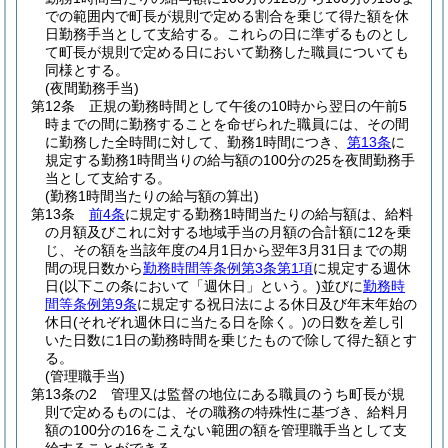
での範囲内で町長が規則で定める割合を乗じて得た額を休
日勤務手当として支給する。
これらの日に準ずるものとし
て町長が規則で定める日において勤務した職員についても
同様とする。
(夜間勤務手当)
第12条
正規の勤務時間として午後の10時から翌日の午前5
時までの間に勤務することを命ぜられた職員には、その間
に勤務した全時間に対して、勤務1時間につき、
第13条
に
規定する勤務1時間当りの給与額の100分の25を夜間勤務手
当として支給する。
(勤務1時間当たりの給与額の算出)
第13条
前4条
に規定する勤務1時間当たりの給与額は、給料
の月額及びこれに対する地域手当の月額の合計額に12を乗
じ、その額を当該年度の4月1日から翌年3月31日までの期
間の現日数から
勤務時間等条例第3条第1項
に規定する週休
日
(以下この条において「週休日」という。)
並びに
勤務時
間等条例第9条
に規定する祝日法による休日及び年末年始の
休日
(それぞれ週休日に当たる日を除く。)
の日数を差し引
いた日数に1日の勤務時間を乗じたもので除して得た額とす
る。
(管理職手当)
第13条の2
管理又は監督の地位にある職員のうち町長が規
則で定めるものには、その職務の特殊性に基づき、給料月
額の100分の16をこえない範囲の額を管理職手当として支