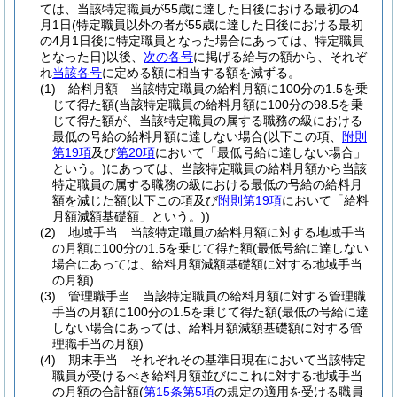
ては、当該特定職員が55歳に達した日後における最初の4
月1日
(特定職員以外の者が55歳に達した日後における最初
の4月1日後に特定職員となった場合にあっては、特定職員
となった日)
以後、
次の各号
に掲げる給与の額から、それぞ
れ
当該各号
に定める額に相当する額を減ずる。
(1)
給料月額 当該特定職員の給料月額に100分の1.5を乗
じて得た額
(当該特定職員の給料月額に100分の98.5を乗
じて得た額が、当該特定職員の属する職務の級における
最低の号給の給料月額に達しない場合
(以下この項、
附則
第19項
及び
第20項
において「最低号給に達しない場合」
という。)
にあっては、当該特定職員の給料月額から当該
特定職員の属する職務の級における最低の号給の給料月
額を減じた額
(以下この項及び
附則第19項
において「給料
月額減額基礎額」という。)
)
(2)
地域手当 当該特定職員の給料月額に対する地域手当
の月額に100分の1.5を乗じて得た額
(最低号給に達しない
場合にあっては、給料月額減額基礎額に対する地域手当
の月額)
(3)
管理職手当 当該特定職員の給料月額に対する管理職
手当の月額に100分の1.5を乗じて得た額
(最低の号給に達
しない場合にあっては、給料月額減額基礎額に対する管
理職手当の月額)
(4)
期末手当 それぞれその基準日現在において当該特定
職員が受けるべき給料月額並びにこれに対する地域手当
の月額の合計額
(
第15条第5項
の規定の適用を受ける職員