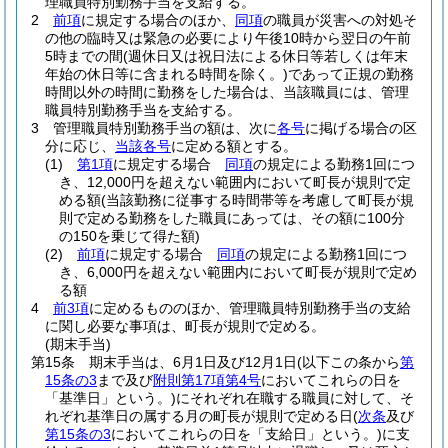
理職員特別勤務手当を支給する。
2
前項
に規定する場合のほか、
同項
の職員が災害への対処そ
の他の臨時又は緊急の必要により午後10時から翌日の午前
5時までの間
(週休日又は祝日法による休日等若しくは年末
年始の休日等に含まれる時間を除く。)
であって正規の勤務
時間以外の時間に勤務をした場合は、当該職員には、管理
職員特別勤務手当を支給する。
3
管理職員特別勤務手当の額は、次に
各号
に掲げる場合の区
分に応じ、
当該各号
に定める額とする。
(1)
第1項
に規定する場合
同項
の規定による勤務1回につ
き、12,000円を超えない範囲内において町長が規則で定
める額
(当該勤務に従事する時間帯等を考慮して町長が規
則で定める勤務をした職員にあっては、その額に100分
の150を乗じて得た額)
(2)
前項
に規定する場合
同項
の規定による勤務1回につ
き、6,000円を超えない範囲内において町長が規則で定め
る額
4
前3項
に定めるもののほか、管理職員特別勤務手当の支給
に関し必要な事項は、町長が規則で定める。
(期末手当)
第15条
期末手当は、6月1日及び12月1日
(以下この条から
第
15条の3
まで及び
附則第17項第4号
においてこれらの日を
「基準日」という。)
にそれぞれ在職する職員に対して、そ
れぞれ基準日の属する月の町長が規則で定める日
(
次条
及び
第15条の3
においてこれらの日を「支給日」という。)
に支