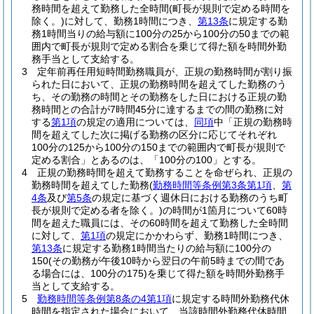
務時間を超えて勤務した全時間
(町長が規則で定める時間を
除く。)
に対して、勤務1時間につき、
第13条
に規定する勤
務1時間当りの給与額に100分の25から100分の50までの範
囲内で町長が規則で定める割合を乗じて得た額を時間外勤
務手当として支給する。
3
定年前再任用短時間勤務職員が、正規の勤務時間が割り振
られた日において、正規の勤務時間を超えてした勤務のう
ち、その勤務の時間とその勤務をした日における正規の勤
務時間との合計が7時間45分に達するまでの間の勤務に対
する
第1項
の規定の適用については、
同項
中「正規の勤務時
間を超えてした次に掲げる勤務の区分に応じてそれぞれ
100分の125から100分の150までの範囲内で町長が規則で
定める割合」とあるのは、「100分の100」とする。
4
正規の勤務時間を超えて勤務することを命ぜられ、正規の
勤務時間を超えてした勤務
(
勤務時間等条例第3条第1項
、
第
4条
及び
第5条
の規定に基づく週休日における勤務のうち町
長が規則で定める者を除く。)
の時間が1箇月について60時
間を超えた職員には、その60時間を超えて勤務した全時間
に対して、
第1項
の規定にかかわらず、勤務1時間につき、
第13条
に規定する勤務1時間当たりの給与額に100分の
150
(その勤務が午後10時から翌日の午前5時までの間であ
る場合には、100分の175)
を乗じて得た額を時間外勤務手
当として支給する。
5
勤務時間等条例第8条の4第1項
に規定する時間外勤務代休
時間を指定された場合において、当該時間外勤務代休時間