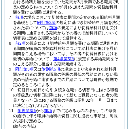
おける給料月額を受けていた期間が3月未満である職員で町
長の定めるものについては6月)
を加えた期間を切替給料月
額を受ける期間に通算する。
7
前項
の場合において切替表に期間の定めのある旧給料月額
を基礎として
附則第3項
の規定に基づき切替給料月額を決定
された者については
前項
の規定により切替給料月額を受け
る期間に通算される期間からその者の旧給料月額について
切替表に定める期間を減じて通算する。
8
前2項
の規定により切替給料月額を受ける期間に通算され
る期間が職員の切替給料月額について給料表に掲げる昇給
期間をこえる場合においては、その者の切替日後における
最初の昇給について、
第4条第5項
に規定する昇給期間をそ
のこえる部分に相当する期間短縮する。
9
附則第3項
又は
附則第5項
の規定により決定された給料月
額がその者の属する職務の等級の最低の号給に達しない職
員の当該号給に達するまでの昇給については町長が規則で
定めるところによる。
10
切替日の前日から引き続き在職する切替日における職務
の等級及び切替日以降において新たに職員となった者の職
員となった日における職務の等級は昭和32年 月 日まで
に決定しなければならない。
11
附則第3項
から
前項
までに定めるもののほか、この条例
の施行に伴う職員の給料の切替に関し必要な事項は、町長
が規則で定める。
(給与の内払)