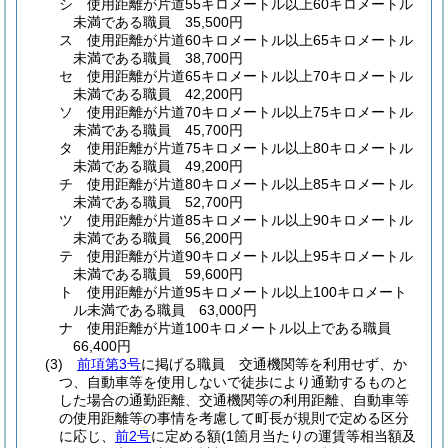
シ
使用距離が片道55キロメートル以上60キロメートル
未満である職員 35,500円
ス
使用距離が片道60キロメートル以上65キロメートル
未満である職員 38,700円
セ
使用距離が片道65キロメートル以上70キロメートル
未満である職員 42,200円
ソ
使用距離が片道70キロメートル以上75キロメートル
未満である職員 45,700円
タ
使用距離が片道75キロメートル以上80キロメートル
未満である職員 49,200円
チ
使用距離が片道80キロメートル以上85キロメートル
未満である職員 52,700円
ツ
使用距離が片道85キロメートル以上90キロメートル
未満である職員 56,200円
テ
使用距離が片道90キロメートル以上95キロメートル
未満である職員 59,600円
ト
使用距離が片道95キロメートル以上100キロメート
ル未満である職員 63,000円
ナ
使用距離が片道100キロメートル以上である職員
66,400円
(3)
前項第3号
に掲げる職員 交通機関等を利用せず、か
つ、自動車等を使用しないで徒歩により通勤するものと
した場合の通勤距離、交通機関等の利用距離、自動車等
の使用距離等の事情を考慮して町長が規則で定める区分
に応じ、
前2号
に定める額
(1箇月当たりの運賃等相当額及