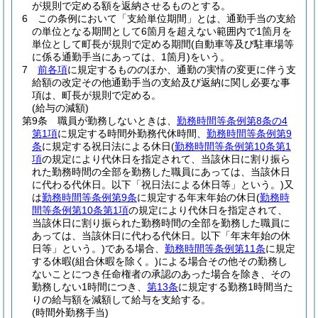
が規則で定める額を返納させるものとする。
6
この条例において「支給単位期間」とは、通勤手当の支給
の単位となる期間として6箇月を超えない範囲内で1箇月を
単位として町長が規則で定める期間
(自動車等及び駐車場等
に係る通勤手当にあっては、1箇月)
をいう。
7
前各項
に規定するもののほか、通勤の実情の変更に伴う支
給額の改定その他通勤手当の支給及び返納に関し必要な事
項は、町長が規則で定める。
(給与の減額)
第9条
職員が勤務しないときは、
勤務時間等条例第8条の4
第1項
に規定する時間外勤務代休時間、
勤務時間等条例第9
条
に規定する祝日法による休日
(
勤務時間等条例第10条第1
項
の規定により代休日を指定されて、当該休日に割り振ら
れた勤務時間の全部を勤務した職員にあっては、当該休日
に代わる代休日。以下「祝日法による休日等」という。)
又
は
勤務時間等条例第9条
に規定する年末年始の休日
(
勤務時
間等条例第10条第1項
の規定により代休日を指定されて、
当該休日に割り振られた勤務時間の全部を勤務した職員に
あっては、当該休日に代わる代休日。以下「年末年始の休
日等」という。)
である場合、
勤務時間等条例第11条
に規定
する休暇
(組合休暇を除く。)
による場合その他その勤務し
ないことにつき任命権者の承認のあった場合を除き、その
勤務しない1時間につき、
第13条
に規定する勤務1時間当た
りの給与額を減額して給与を支給する。
(時間外勤務手当)