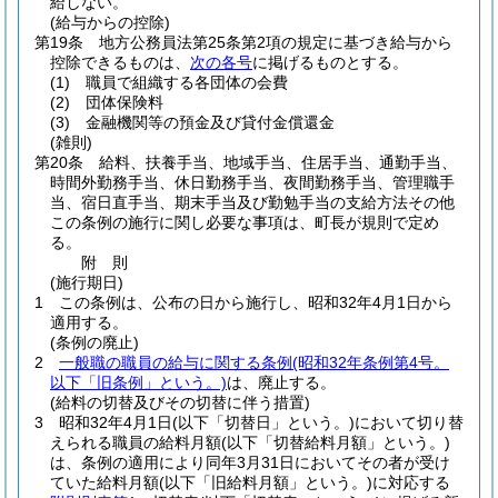
給しない。
(給与からの控除)
第19条
地方公務員法第25条第2項の規定に基づき給与から
控除できるものは、
次の各号
に掲げるものとする。
(1)
職員で組織する各団体の会費
(2)
団体保険料
(3)
金融機関等の預金及び貸付金償還金
(雑則)
第20条
給料、扶養手当、地域手当、住居手当、通勤手当、
時間外勤務手当、休日勤務手当、夜間勤務手当、管理職手
当、宿日直手当、期末手当及び勤勉手当の支給方法その他
この条例の施行に関し必要な事項は、町長が規則で定め
る。
附
則
(施行期日)
1
この条例は、公布の日から施行し、昭和32年4月1日から
適用する。
(条例の廃止)
2
一般職の職員の給与に関する条例
(昭和32年条例第4号。
以下「旧条例」という。)
は、廃止する。
(給料の切替及びその切替に伴う措置)
3
昭和32年4月1日
(以下「切替日」という。)
において切り替
えられる職員の給料月額
(以下「切替給料月額」という。)
は、条例の適用により同年3月31日においてその者が受け
ていた給料月額
(以下「旧給料月額」という。)
に対応する