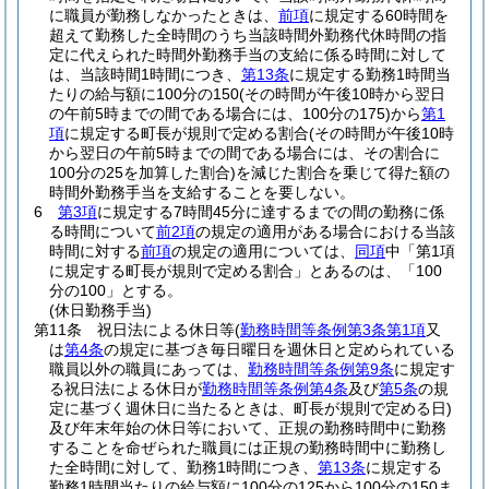
に職員が勤務しなかったときは、
前項
に規定する60時間を
超えて勤務した全時間のうち当該時間外勤務代休時間の指
定に代えられた時間外勤務手当の支給に係る時間に対して
は、当該時間1時間につき、
第13条
に規定する勤務1時間当
たりの給与額に100分の150
(その時間が午後10時から翌日
の午前5時までの間である場合には、100分の175)
から
第1
項
に規定する町長が規則で定める割合
(その時間が午後10時
から翌日の午前5時までの間である場合には、その割合に
100分の25を加算した割合)
を減じた割合を乗じて得た額の
時間外勤務手当を支給することを要しない。
6
第3項
に規定する7時間45分に達するまでの間の勤務に係
る時間について
前2項
の規定の適用がある場合における当該
時間に対する
前項
の規定の適用については、
同項
中「第1項
に規定する町長が規則で定める割合」とあるのは、「100
分の100」とする。
(休日勤務手当)
第11条
祝日法による休日等
(
勤務時間等条例第3条第1項
又
は
第4条
の規定に基づき毎日曜日を週休日と定められている
職員以外の職員にあっては、
勤務時間等条例第9条
に規定す
る祝日法による休日が
勤務時間等条例第4条
及び
第5条
の規
定に基づく週休日に当たるときは、町長が規則で定める日)
及び年末年始の休日等において、正規の勤務時間中に勤務
することを命ぜられた職員には正規の勤務時間中に勤務し
た全時間に対して、勤務1時間につき、
第13条
に規定する
勤務1時間当たりの給与額に100分の125から100分の150ま