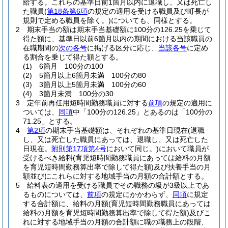
給する。
これらの基準日前1箇月以内に退職し、又は死亡し
た職員
(
第18条第6項
の規定の適用を受ける職員及び町長が
規則で定める職員を除く。)
についても、同様とする。
2
期末手当の額は期末手当基礎額に100分の126.25を乗じて
得た額に、基準日以前6箇月以内の期間における当該職員の
在職期間の
次の各号
に掲げる区分に応じ、
当該各号
に定め
る割合を乗じて得た額とする。
(1)
6箇月 100分の100
(2)
5箇月以上6箇月未満 100分の80
(3)
3箇月以上5箇月未満 100分の60
(4)
3箇月未満 100分の30
3
定年前再任用短時間勤務職員に対する
前項
の規定の適用に
ついては、
同項
中「100分の126.25」とあるのは「100分の
71.25」とする。
4
第2項
の期末手当基礎額は、それぞれの基準日現在
(退職
し、又は死亡した職員にあっては、退職し、又は死亡した
日現在。
附則第17項第4号
において同じ。)
において職員が
受けるべき給料
(育児短時間勤務職員にあっては給料の月額
を育児短時間勤務算出率で除して得た額)
及び扶養手当の月
額並びにこれらに対する地域手当の月額の合計額とする。
5
給料表の適用を受ける職員でその職務の級が3級以上であ
るものについては、
前項
の規定にかかわらず、
同項
に規定
する合計額に、給料の月額
(育児短時間勤務職員にあっては
給料の月額を育児短時間勤務算出率で除して得た額)
及びこ
れに対する地域手当の月額の合計額に職の職務上の段階、