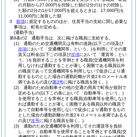
の月額から27,000円を控除した額の2分の1
(その控除し
た額の2分の1が17,000円を超えるときは、17,000円)
を
11,000円に加算した額
3
前項
に規定するもののほか、住居手当の支給に関し必要な
事項は、町長が定める。
(通勤手当)
第8条の2
通勤手当は、次に掲げる職員に支給する。
(1)
通勤のため交通機関又は有料の道路
(以下この項及び
次項
において「交通機関等」という。)
を利用してその運
賃又は料金
(以下この項及び
次項
において「運賃等」とい
う。)
を負担することを常例とする職員
(交通機関等を利
用しなければ通勤することが著しく困難である職員以外
の職員であって交通機関等を利用しないで徒歩により通
勤するものとした場合の通勤距離が片道2キロメートル未
満であるもの及び
第3号
に掲げる職員を除く。)
(2)
通勤のため自動車その他の交通の用具で町長が規則で
定めるもの
(以下この条において「自動車等」という。)
を使用することを常例とする職員
(自動車等を使用しなけ
れば通勤することが著しく困難である職員以外の職員で
あって自動車等を使用しないで徒歩により通勤するもの
とした場合の通勤距離が片道2キロメートル未満であるも
の及び
次号
に掲げる職員を除く。)
(3)
通勤のため交通機関等を利用してその運賃等を負担
し、かつ、自動車等を使用することを常例とする職員
(交