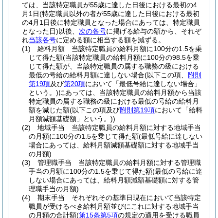
ては、当該特定職員が55歳に達した日後における最初の4
月1日
(特定職員以外の者が55歳に達した日後における最初
の4月1日後に特定職員となった場合にあっては、特定職員
となった日)
以後、
次の各号
に掲げる給与の額から、それぞ
れ
当該各号
に定める額に相当する額を減ずる。
(1)
給料月額 当該特定職員の給料月額に100分の1.5を乗
じて得た額
(当該特定職員の給料月額に100分の98.5を乗
じて得た額が、当該特定職員の属する職務の級における
最低の号給の給料月額に達しない場合
(以下この項、
附則
第19項
及び
第20項
において「最低号給に達しない場合」
という。)
にあっては、当該特定職員の給料月額から当該
特定職員の属する職務の級における最低の号給の給料月
額を減じた額
(以下この項及び
附則第19項
において「給料
月額減額基礎額」という。)
)
(2)
地域手当 当該特定職員の給料月額に対する地域手当
の月額に100分の1.5を乗じて得た額
(最低号給に達しない
場合にあっては、給料月額減額基礎額に対する地域手当
の月額)
(3)
管理職手当 当該特定職員の給料月額に対する管理職
手当の月額に100分の1.5を乗じて得た額
(最低の号給に達
しない場合にあっては、給料月額減額基礎額に対する管
理職手当の月額)
(4)
期末手当 それぞれその基準日現在において当該特定
職員が受けるべき給料月額並びにこれに対する地域手当
の月額の合計額
(
第15条第5項
の規定の適用を受ける職員