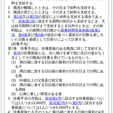
料を支給する。
2
職員が離職したときは、その日まで給料を支給する。
3
職員が死亡したときは、その月まで給料を支給する。
4
第1項
又は
第2項
の規定により給料を支給する場合であっ
て、
前条第1項
に規定する期間の初日から支給するとき、又
は給与期間の末日まで支給するとき以外のときは、その給
料額は、その期間の現日数から
勤務時間等条例第3条第1
項
、
第4条
及び
第5条
の規定の基づく週休日の日数を差し引
いた日数を基礎として日割りによって計算する。
(扶養手当)
第7条
扶養手当は、扶養親族のある職員に対して支給する。
2
前項
の扶養親族とは、次に掲げる者で他に生計の途がなく
主としてその職員の扶養を受けているものをいう。
(1)
満22歳に達する日以後の最初の3月31日までの間にあ
る子
(2)
満22歳に達する日以後の最初の3月31日までの間にあ
る孫
(3)
60歳以上の父母及び祖父母
(4)
満22歳に達する日以後の最初の3月31日までの間にあ
る弟妹
(5)
心身に著しい障害がある者
3
扶養手当の月額は、
前項第1号
に該当する扶養親族につい
ては1人つき13,000円、
前項第2号
から
第5号
に該当する扶
養親族については1人につき6,500円とする。
4
扶養親族たる子のうちに満15歳に達する日後の最初の4月