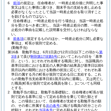
6
前項
の規定は、任命権者が、一時差止処分後に判明した事
実又は生じた事情に基づき、期末手当の支給を差し止める
必要がなくなったとして当該一時差止処分を取り消すこと
を妨げるものではない。
7
任命権者は、一時差止処分を行う場合は、当該一時差止処
分を受けるべき者に対し、当該一時差止処分の際、一時差
止処分の事由を記載した説明書を交付しなければならな
い。
8
前各項
に規定するもののほか、一時差止処分に関し必要な
事項は、町長が規則で定める。
(勤勉手当)
第16条
勤勉手当は、6月1日及び12月1日
(以下この項から
第
3項
まで及び
附則第17項第5号
においてこれらの日を「基準
日」という。)
にそれぞれ在職する職員に対し、当該職員の
基準日以前における直近の人事評価の結果及び基準日以前6
箇月以内の期間における勤務の状況に応じて、それぞれ基
準日の属する月の町長が規則で定める日に支給する。
これ
らの勤勉手当支給基準日前1箇月以内に退職し、又は死亡し
た職員
(町長が規則で定める職員を除く。)
についても同様
とする。
2
勤勉手当の額は、勤勉手当基礎額に、任命権者が町長が規
則で定める基準に従って定める割合を乗じて得た額とす
る。
この場合において、任命権者が支給する勤勉手当の額
の、その者に所属する
次の各号
に掲げる職員の区分ごとの
総額は、それぞれ
当該各号
に定める額を超えてはならな