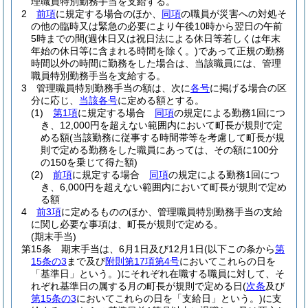
理職員特別勤務手当を支給する。
2
前項
に規定する場合のほか、
同項
の職員が災害への対処そ
の他の臨時又は緊急の必要により午後10時から翌日の午前
5時までの間
(週休日又は祝日法による休日等若しくは年末
年始の休日等に含まれる時間を除く。)
であって正規の勤務
時間以外の時間に勤務をした場合は、当該職員には、管理
職員特別勤務手当を支給する。
3
管理職員特別勤務手当の額は、次に
各号
に掲げる場合の区
分に応じ、
当該各号
に定める額とする。
(1)
第1項
に規定する場合
同項
の規定による勤務1回につ
き、12,000円を超えない範囲内において町長が規則で定
める額
(当該勤務に従事する時間帯等を考慮して町長が規
則で定める勤務をした職員にあっては、その額に100分
の150を乗じて得た額)
(2)
前項
に規定する場合
同項
の規定による勤務1回につ
き、6,000円を超えない範囲内において町長が規則で定め
る額
4
前3項
に定めるもののほか、管理職員特別勤務手当の支給
に関し必要な事項は、町長が規則で定める。
(期末手当)
第15条
期末手当は、6月1日及び12月1日
(以下この条から
第
15条の3
まで及び
附則第17項第4号
においてこれらの日を
「基準日」という。)
にそれぞれ在職する職員に対して、そ
れぞれ基準日の属する月の町長が規則で定める日
(
次条
及び
第15条の3
においてこれらの日を「支給日」という。)
に支