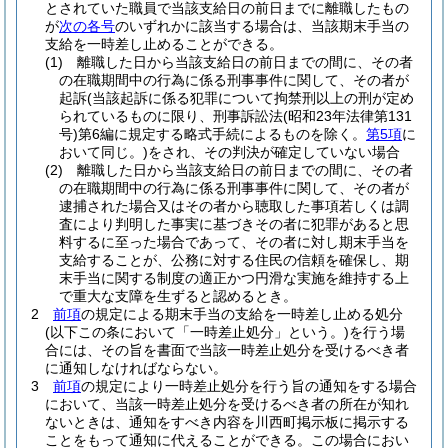
とされていた職員で当該支給日の前日までに離職したもの
が
次の各号
のいずれかに該当する場合は、当該期末手当の
支給を一時差し止めることができる。
(1)
離職した日から当該支給日の前日までの間に、その者
の在職期間中の行為に係る刑事事件に関して、その者が
起訴
(当該起訴に係る犯罪について拘禁刑以上の刑が定め
られているものに限り、刑事訴訟法
(昭和23年法律第131
号)
第6編に規定する略式手続によるものを除く。
第5項
に
おいて同じ。)
をされ、その判決が確定していない場合
(2)
離職した日から当該支給日の前日までの間に、その者
の在職期間中の行為に係る刑事事件に関して、その者が
逮捕された場合又はその者から聴取した事項若しくは調
査により判明した事実に基づきその者に犯罪があると思
料するに至った場合であって、その者に対し期末手当を
支給することが、公務に対する住民の信頼を確保し、期
末手当に関する制度の適正かつ円滑な実施を維持する上
で重大な支障を生ずると認めるとき。
2
前項
の規定による期末手当の支給を一時差し止める処分
(以下この条において「一時差止処分」という。)
を行う場
合には、その旨を書面で当該一時差止処分を受けるべき者
に通知しなければならない。
3
前項
の規定により一時差止処分を行う旨の通知をする場合
において、当該一時差止処分を受けるべき者の所在が知れ
ないときは、通知をすべき内容を川西町掲示板に掲示する
ことをもって通知に代えることができる。
この場合におい