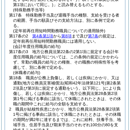
第1項において同じ。)
」と読み替えるものとする。
(特殊勤務手当等)
第17条
特殊勤務手当及び退職手当の種類、支給を受ける者
の範囲、手当の額及びその支給方法は、別に条例で定め
る。
(定年前再任用短時間勤務職員についての適用除外)
第17条の2
第4条第1項
から
第8項
まで及び
第7条
の規定は、
定年前再任用短時間勤務職員には適用しない。
(会計年度任用職員の給与)
第17条の3
地方公務員法第22条の2第1項に規定する会計年
度任用職員の給与については、この条例の規定にかかわら
ず、常勤の職員の給与との権衡、その職務の特殊性等を考
慮して、別に条例で定める。
(休職者の給与)
第18条
職員が公務上負傷し、若しくは疾病にかかり、又は
通勤
(地方公務員災害補償法
(昭和42年法律第121号)
第2条第
2項及び第3項に規定する通勤をいう。以下同じ。)
により負
傷し、若しくは疾病にかかり、地方公務員法第28条第2項
第1号に掲げる事由に該当して休職にされたときは、その休
職の期間中これに給与の全額を支給する。
2
職員が結核性疾患にかかり、地方公務員法第28条第2項第
1号に掲げる事由に該当して休職にされたときは、その休職
の期間が満2年に達するまでは、これに給料、扶養手当、地
域手当、住居手当及び期末手当のそれぞれ100分の80を支