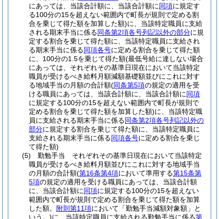
にあっては、当該合計額に、当該合計額に
同項
に規定す
る100分の15を超えない範囲内で町長が規則で定める割
合を乗じて得た額を加算した額)
に、当該特定職員に支給
される期末手当に係る
同条第2項各号列記以外の部分
に規
定する割合を乗じて得た額に、当該特定職員に支給され
る期末手当に係る
同項各号
に定める割合を乗じて得た額
に、100分の1.5を乗じて得た額
(最低号給に達しない場合
にあっては、それぞれその基準日現在において当該特定
職員が受けるべき給料月額減額基礎額並びにこれに対す
る地域手当の月額の合計額
(
同条第5項
の規定の適用を受
ける職員にあっては、当該合計額に、当該合計額に
同項
に規定する100分の15を超えない範囲内で町長が規則で
定める割合を乗じて得た額を加算した額)
に、当該特定職
員に支給される期末手当に係る
同条第2項各号列記以外の
部分
に規定する割合を乗じて得た額に、当該特定職員に
支給される期末手当に係る
同項各号
に定める割合を乗じ
て得た額)
(5)
勤勉手当 それぞれその基準日現在において当該特定
職員が受けるべき給料月額並びにこれに対する地域手当
の月額の合計額
(
第16条第4項
において準用する
第15条第
5項
の規定の適用を受ける職員にあっては、当該合計額
に、当該合計額に
同項
に規定する100分の15を超えない
範囲内で町長が規則で定める割合を乗じて得た額を加算
した額。
附則第11項
において「勤勉手当減額対象額」と
いう。)
に、当該特定職員に支給される勤勉手当に係る
第