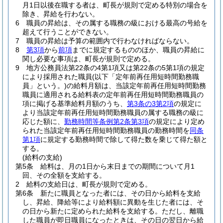
月1日以後在職する者は、町長が規則で定める特別の場合を
除き、昇給を行わない。
6
職員の昇給は、その属する職務の級における最高の号給を
超えて行うことができない。
7
職員の昇給は予算の範囲内で行わなければならない。
8
第3項
から
前項
までに規定するもののほか、職員の昇給に
関し必要な事項は、町長が規則で定める。
9
地方公務員法第22条の4第1項又は第22条の5第1項の規定
により採用された職員
(以下「定年前再任用短時間勤務職
員」という。)
の給料月額は、当該定年前再任用短時間勤務
職員に適用される給料表の定年前再任用短時間勤務職員の
項に掲げる基準給料月額のうち、
第3条の3第2項
の規定に
より当該定年前再任用短時間勤務職員の属する職務の級に
応じた額に、
勤務時間等条例第2条第3項
の規定により定め
られた当該定年前再任用短時間勤務職員の勤務時間を
同条
第1項
に規定する勤務時間で除して得た数を乗じて得た額と
する。
(給料の支給)
第5条
給料は、月の1日から末日までの期間について月1
回、その全額を支給する。
2
給料の支給日は、町長が規則で定める。
第6条
新たに職員となった者には、その日から給料を支給
し、昇給、降給等により給料額に異動を生じた者には、そ
の日から新たに定められた給料を支給する。
ただし、離職
した職員が即日職員になったときは、その日の翌日から給