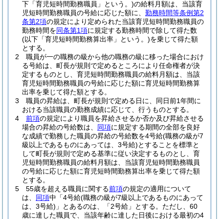
下「育児短時間勤務職員」という。)
の給料月額は、当該育
児短時間勤務職員の号給に応じた額に、
勤務時間等条例第2
条第2項
の規定により定められた当該育児短時間勤務職員の
勤務時間を
同条第1項
に規定する勤務時間で除して得た数
(以下「育児短時間勤務算出率」という。)
を乗じて得た額
とする。
2
職員が一の職務の級から他の職務の級に移った場合におけ
る号給は、町長が規則で定めるところにより任命権者が決
定するものとし、育児短時間勤務職員の給料月額は、当該
育児短時間勤務職員の号給に応じた額に育児短時間勤務算
出率を乗じて得た額とする。
3
職員の昇給は、町長が規則で定める日に、同日前1年間に
おける当該職員の勤務成績に応じて、行うものとする。
4
前項
の規定により職員を昇給させるか否か及び昇給させる
場合の昇給の号給数は、
同項
に規定する期間の全部を良好
な成績で勤務した職員の昇給の号給数を4号給
(職務の級が7
級以上であるものにあっては、3号給)
とすることを標準と
して町長が規則で定める基準に従い決定するものとし、育
児短時間勤務職員の給料月額は、当該育児短時間勤務職員
の号給に応じた額に育児短時間勤務算出率を乗じて得た額
とする。
5
55歳を超える職員に関する
前項
の規定の適用について
は、
同項
中「4号給
(職務の級が7級以上であるものにあって
は、3号給)
」とあるのは、「2号給」とする。
ただし、60
歳に達した職員で、当該年齢に達した日後における最初の4