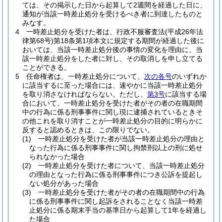
ては、その掲示した日から起算して2週間を経過した日に、
通知が当該一時差止処分を受けるべき者に到達したものと
みなす。
4
一時差止処分を受けた者は、行政不服審査法
(平成26年法
律第68号)
第18条第1項本文に規定する期間が経過した後に
おいては、当該一時差止処分後の事情の変化を理由に、当
該一時差止処分をした者に対し、その取消しを申し立てる
ことができる。
5
任命権者は、一時差止処分について、
次の各号
のいずれか
に該当するに至った場合には、速やかに当該一時差止処分
を取り消さなければならない。
ただし、
第3号
に該当する場
合において、一時差止処分を受けた者がその者の在職期間
中の行為に係る刑事事件に関し現に逮捕されているときそ
の他これを取り消すことが一時差止処分の目的に明らかに
反すると認めるときは、この限りでない。
(1)
一時差止処分を受けた者が当該一時差止処分の理由と
なった行為に係る刑事事件に関し拘禁刑以上の刑に処せ
られなかった場合
(2)
一時差止処分を受けた者について、当該一時差止処分
の理由となった行為に係る刑事事件につき公訴を提起し
ない処分があった場合
(3)
一時差止処分を受けた者がその者の在職期間中の行為
に係る刑事事件に関し起訴をされることなく当該一時差
止処分に係る期末手当の基準日から起算して1年を経過し
た場合