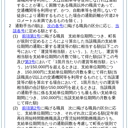
通機関等を利用し、又は自動車等を使用しなければ通勤
することが著しく困難である職員以外の職員であって、
交通機関等を利用せず、かつ、自動車等を使用しないで
徒歩により通勤するものとした場合の通勤距離が片道2キ
ロメートル未満であるものを除く。)
2
通勤手当の額は、
次の各号
に掲げる職員の区分に応じ、
当
該各号
に定める額とする。
(1)
前項第1号
に掲げる職員 支給単位期間につき、町長
が規則で定めるところにより算出した当該職員の支給単
位期間の通勤に要する運賃等の額に相当する額
(以下この
号において「運賃等相当額」という。)
。
ただし、運賃等
相当額を支給単位期間の月数で除して得た額
(以下この号
及び
第3号
において「1箇月当たりの運賃等相当額」とい
う。)
が150,000円を超えるときは、支給単位期間につ
き、150,000円に支給単位期間の月数を乗じて得た額
(当
該職員が2以上の交通機関等を利用するものとして当該運
賃等の額を算出する場合において、1箇月当たりの運賃等
相当額の合計額が150,000円を超えるときは、当該職員
の通勤手当に係る支給単位期間のうち最も長い支給単位
期間につき、150,000円に当該支給単位期間の月数を乗
じて得た額)
(2)
前項第2号
に掲げる職員 次に掲げる職員の区分に応
じ、支給単位期間につき、それぞれ次に定める額
(定年前
再任用短時間勤務職員及び育児短時間勤務職員のうち、
支給単位期間当たりの通勤回数を考慮して町長が規則で