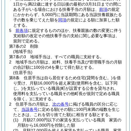
1日から満22歳に達する日以後の最初の3月31日までの間に
ある子がいる場合における扶養手当の月額は、
前項
の規定
にかかわらず、5,000円に当該期間にある当該扶養親族たる
子の数を乗じてえた額を
同項
の規定による額に加算した額
とする。
5
前各項
に規定するもののほか、扶養親族の数の変更に伴う
支給額の改定その他扶養手当の支給に関し必要な事項は、
規則で定める。
第7条の2
削除
(地域手当)
第7条の3
地域手当は、すべての職員に支給する。
2
地域手当の月額は、給料、扶養手当及び管理職手当の月額
の合計額に100分の4を乗じて得た額とする。
(住居手当)
第8条
住居手当は自ら居住するため住宅
(貸間を含む。)
を借
り受け、月額16,000円を超え家賃
(使用料を含む。以下同
じ。)
を支払っている職員
(町が設置する公舎を貸与され、
使用料を支払っている職員その他町長が規則で定める職員
を除く。)
に支給する。
2
住居手当の月額は、
次の各号
に掲げる職員の区分に応じ
て、
当該各号
に定める額
(その額に100円未満の端数を生じ
たときは、これを切り捨てた額)
に相当する額とする。
(1)
月額27,000円以下の家賃を支払っている職員 家賃の
月額から16,000円を控除した額
(2)
月額27,000円を超える家賃を支払っている職員 家賃