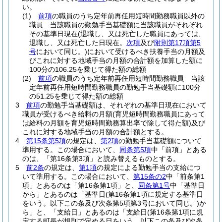
い。
(1)
前項
の職員のうち定年前再任用短時間勤務職員以外の
職員 当該職員の勤勉手当基礎額に当該職員がそれぞれ
その基準日現在
(退職し、又は死亡した職員にあっては、
退職し、又は死亡した日現在。
次項
及び
附則第17項第5
号
において同じ。)
において受けるべき扶養手当の月額及
びこれに対する地域手当の月額の合計額を加算した額に
100分の106.25を乗じて得た額の総額
(2)
前項
の職員のうち定年前再任用短時間勤務職員 当該
定年前再任用短時間勤務職員の勤勉手当基礎額に100分
の51.25を乗じて得た額の総額
3
前項
の勤勉手当基礎額は、それぞれの基準日現在において
職員が受けるべき給料の月額
(育児短時間勤務職員にあって
は給料の月額を育児短時間勤務算出率で除して得た額)
及び
これに対する地域手当の月額の合計額とする。
4
第15条第5項
の規定は、
第2項
の勤勉手当基礎額について
準用する。
この場合において、
同条第5項
中「前項」とある
のは、「第16条第3項」と読み替えるものとする。
5
前2条
の規定は、
第1項
の規定による勤勉手当の支給につ
いて準用する。
この場合において、
第15条の2
中「前条第1
項」とあるのは「第16条第1項」と、
同条第1号
中「基準日
から」とあるのは「基準日
(第16条第1項に規定する基準日
をいう。以下この条及び次条第5項第3号において同じ。)
か
ら」と、「支給日」とあるのは「支給日
(第16条第1項に規
定する町長が規則で定める日をいう。以下この条及び次条