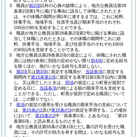
給することができる。
3
職員が
前2項
以外の心身の故障により、地方公務員法第28
条第2項第1号に掲げる事由に該当して休職にされたとき
は、その休職の期間が満1年に達するまでは、これに給料、
扶養手当、地域手当、住居手当及び期末手当のそれぞれ
100分の80を支給することができる。
4
職員が地方公務員法第28条第2項第2号に掲げる事由に該
当して休職にされたときは、その休職の期間中これに給
料、扶養手当、地域手当、及び住居手当のそれぞれ100分
の60以内を支給することができる。
5
地方公務員法第28条第2項の規定により、休職にされた職
員には他の条例に別段の定めがない限り
前4項
に定める給与
を除くほか、他のいかなる給与も支給しない。
6
第2項
又は
第3項
に規定する職員が、
当該各項
に規定する
期間内で
第15条第1項
に規定する基準日前1箇月以内に退職
し、又は死亡したときは、
同項
の規定により町長が規則で
定める日に、
当該各項
の例による額の期末手当を支給する
ことができる。
ただし、町長が規則で定める職員について
は、この限りでない。
7
前項
の規定の適用を受ける職員の期末手当の支給について
は、
第15条の2
及び
第15条の3
の規定を準用する。
この場合
において、
第15条の2
中「前条第1項」とあるのは、「第18
条第6項」と読み替えるものとする。
8
地方公務員法第55条の2第1項ただし書の許可を受けた職
員には、その許可が効力を有する間は、いかなる給与も支