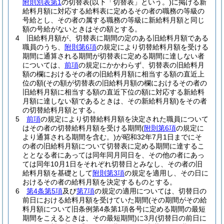
附則別表第1
の切替表
(以下「切替表」という。)
に掲げる新
給料月額に対応する給料表に定めるその者の職務の等級の
号給とし、その者の属する職務の等級に新給料月額と同じ
額の号給がないときはその額とする。
4
旧給料月額が、切替表に期間の定のある旧給料月額である
職員のうち、
附則第6項
の規定により切替給料月額を受ける
期間に通算される期間が切替表に定める期間に達しない者
については、
前項
の規定にかかわらず、切替表の旧給料月
額の欄におけるその者の旧給料月額に相当する額の直近上
位の額
(その額が切替表の旧給料月額の欄におけるその者の
旧給料月額に相当する額の直近下位の額に対応する新給料
月額に達しない額であるときは、その新給料月額)
をその者
の切替給料月額とする。
5
前項
の規定により切替給料月額を決定された職員について
はその者の切替給料月額を受ける期間
(
附則第6項
の規定に
より通算される期間を含む。)
が昭和32年7月1日までにそ
の者の旧給料月額について切替表に定める期間に達するこ
ととなる者にあっては同年同月同日を、その他の者にあっ
ては同年10月1日をそれぞれ切替日とみなし、その者の旧
給料月額を基礎として
附則第3項
の規定を適用し、その日に
おけるその者の給料月額を決定するものとする。
6
第4条第5項
及び
第7項
の規定の適用については、切替日の
前日における給料月額を受けていた期間
(その期間がその給
料月額について旧条例第4条第1項各号に定める期間の最短
期間をこえるときは、その最短期間)
に3月
(切替日の前日に