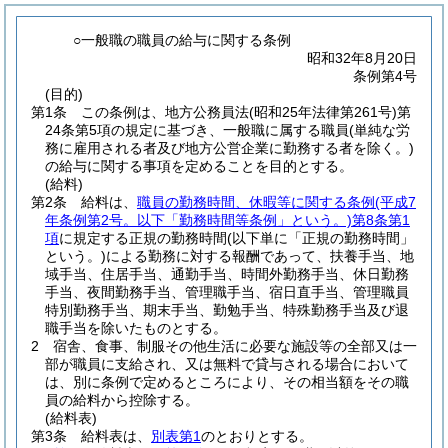
○一般職の職員の給与に関する条例
昭和32年8月20日
条例第4号
(目的)
第1条
この条例は、地方公務員法
(昭和25年法律第261号)
第
24条第5項の規定に基づき、一般職に属する職員
(単純な労
務に雇用される者及び地方公営企業に勤務する者を除く。)
の給与に関する事項を定めることを目的とする。
(給料)
第2条
給料は、
職員の勤務時間、休暇等に関する条例
(平成7
年条例第2号。以下「勤務時間等条例」という。)
第8条第1
項
に規定する正規の勤務時間
(以下単に「正規の勤務時間」
という。)
による勤務に対する報酬であって、扶養手当、地
域手当、住居手当、通勤手当、時間外勤務手当、休日勤務
手当、夜間勤務手当、管理職手当、宿日直手当、管理職員
特別勤務手当、期末手当、勤勉手当、特殊勤務手当及び退
職手当を除いたものとする。
2
宿舎、食事、制服その他生活に必要な施設等の全部又は一
部が職員に支給され、又は無料で貸与される場合において
は、別に条例で定めるところにより、その相当額をその職
員の給料から控除する。
(給料表)
第3条
給料表は、
別表第1
のとおりとする。