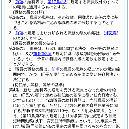
2
前項
の給料表は、
第17条の3
に規定する職員以外のすべて
の職員に適用するものとする。
(職務の級の分類)
第3条の2
職員の職務は、その複雑、困難及び責任の度に基
づきこれを給料表に定める職務の級に分類するものとす
る。
2
前項
の規定により分類される職務の級の内容は、
別表第2
のとおりとする。
(職員の職務の級の決定)
第3条の3
町長は、行政組織に関する法令、条例等の趣旨に
従い、及び
前条第2項
の規定に基づき級別職務分類表に適合
するように、予算の範囲内で職務の級の定数を設定するこ
とができる。
2
職員の職務の級は、
前項
の職員の職務の級ごとの定数の範
囲内で、かつ、町長が規則で定める基準に従い任命権者が
決定する。
(初任給、昇格、昇給の基準)
第4条
新たに給料表の適用を受ける職員となった者の号給
は、町長が規則で定める初任給の基準に従い任命権者が決
定するものとし、当該職員の給料月額は、当該職員の号給
に応じた額とする。
ただし、地方公務員の育児休業等に関
する法律
(平成3年法律第110号。以下「育児休業法」とい
う。)
第10条第3項の規定により同条第1項に規定する育児
短時間勤務
(以下「育児短時間勤務」という。)
の承認を受
けた職員
(同法第17条の規定の適用を受けるものを含む。以