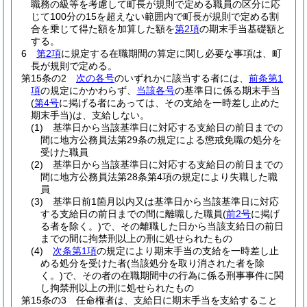
職務の級等を考慮して町長が規則で定める職員の区分に応
じて100分の15を超えない範囲内で町長が規則で定める割
合を乗じて得た額を加算した額を
第2項
の期末手当基礎額と
する。
6
第2項
に規定する在職期間の算定に関し必要な事項は、町
長が規則で定める。
第15条の2
次の各号
のいずれかに該当する者には、
前条第1
項
の規定にかかわらず、
当該各号
の基準日に係る期末手当
(
第4号
に掲げる者にあっては、その支給を一時差し止めた
期末手当)
は、支給しない。
(1)
基準日から当該基準日に対応する支給日の前日までの
間に地方公務員法第29条の規定による懲戒免職の処分を
受けた職員
(2)
基準日から当該基準日に対応する支給日の前日までの
間に地方公務員法第28条第4項の規定により失職した職
員
(3)
基準日前1箇月以内又は基準日から当該基準日に対応
する支給日の前日までの間に離職した職員
(
前2号
に掲げ
る者を除く。)
で、その離職した日から当該支給日の前日
までの間に拘禁刑以上の刑に処せられたもの
(4)
次条第1項
の規定により期末手当の支給を一時差し止
める処分を受けた者
(当該処分を取り消された者を除
く。)
で、その者の在職期間中の行為に係る刑事事件に関
し拘禁刑以上の刑に処せられたもの
第15条の3
任命権者は、支給日に期末手当を支給すること