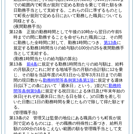
での範囲内で町長が規則で定める割合を乗じて得た額を休
日勤務手当として支給する。
これらの日に準ずるものとし
て町長が規則で定める日において勤務した職員についても
同様とする。
(夜間勤務手当)
第12条
正規の勤務時間として午後の10時から翌日の午前5
時までの間に勤務することを命ぜられた職員には、その間
に勤務した全時間に対して、勤務1時間につき、
第13条
に
規定する勤務1時間当りの給与額の100分の25を夜間勤務手
当として支給する。
(勤務1時間当たりの給与額の算出)
第13条
前4条
に規定する勤務1時間当たりの給与額は、給料
の月額及びこれに対する地域手当の月額の合計額に12を乗
じ、その額を当該年度の4月1日から翌年3月31日までの期
間の現日数から
勤務時間等条例第3条第1項
に規定する週休
日
(以下この条において「週休日」という。)
並びに
勤務時
間等条例第9条
に規定する祝日法による休日及び年末年始の
休日
(それぞれ週休日に当たる日を除く。)
の日数を差し引
いた日数に1日の勤務時間を乗じたもので除して得た額とす
る。
(管理職手当)
第13条の2
管理又は監督の地位にある職員のうち町長が規
則で定めるものには、その職務の特殊性に基づき、給料月
額の100分の16をこえない範囲の額を管理職手当として支