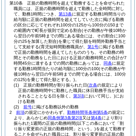
第10条
正規の勤務時間を超えて勤務することを命ぜられた
職員には、正規の勤務時間を超えて勤務した全時間に対し
て、勤務1時間につき、
第13条
に規定する勤務1時間当りの
給与額に正規の勤務時間を超えてしていた次に掲げる勤務
の区分に応じてそれぞれ100分の125から100分の150まで
の範囲内で町長が規則で定める割合
(その勤務が午後10時か
ら翌日の午前5時までの間にある場合には、その割合に100
分の25を加算した割合)
を乗じて得た額を時間外勤務手当と
して支給する
(育児短時間勤務職員が、
第1号
に掲げる勤務
で正規の勤務時間を越えてしたもののうち、その勤務の時
間とその勤務をした日における正規の勤務時間との合計が7
時間45分に達するまでの間の勤務にあっては、
同条
に規定
する勤務1時間当たりの給与額に100分の100
(その勤務が午
後10時から翌日の午前5時までの間である場合には、100分
の125)
を乗じて得た額とする。)
。
(1)
正規の勤務時間が割り振られた日
(
次条
の規定により
正規の勤務時間中に勤務した職員に休日勤務手当が支給
されることとなる日を除く。
第3項
において同じ。)
にお
ける勤務
(2)
前号
に掲げる勤務以外の勤務
2
前項
の規定にかかわらず、
勤務時間等条例第5条
の規定に
より、あらかじめ
同条例第3条第2項
又は
第4条
により割り
振られた1週間の正規の勤務時間
(以下この条において「割
り振り変更前の正規の勤務時間」という。)
を超えて勤務す
ることを命ぜられた職員には、割り振り変更前の正規の勤