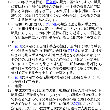
12
この条例の施行前に
旧条例
の規定に基づいてすでに職員
に支払われた切替日以降この条例、一般職の職員の給与に
関する条例の一部を改正する条例
(昭和32年条例第 号)
の
施行の日の前日までの期間にかかる給与は、この条例の規
定による給与の内払とみなす。
13
昭和49年度に限り、
第15条
の規定による期末手当のほ
か、昭和49年4月27日
(以下「基準日」という。)
に在職する
職員に対して、この条例の施行の日から起算して30日を超
えない範囲内において町長が定める日に期末手当を支給す
る。
14
前項
の規定による期末手当の額は、基準日において職員
が受けるべき給料の月額等の合計額
(
第15条
の規定により支
給される期末手当の額の計算の基礎となる給料の月額その
他の額の合計額を算定する場合の例により算定した額をい
う。)
に100分の30を乗じて得た額に、昭和49年3月2日から
基準日までの間におけるその者の在職期間に応じて町長が
規則で定める割合を乗じて得た額とする。
15
前項
に規定する在職期間の算定に関し必要な事項は、町
長が規則で定める。
16
削除
17
平成30年3月31日までの間、職員
(給料表の適用を受ける
職員
(再任用職員を除く。)
のうち、その職務の級が6級以上
である者であってその号給がその職務の級における最低の
号給でないものに限る。以下この項及び
次項
において「特
定職員」という。)
に対する次に掲げる給与の支給に当たっ