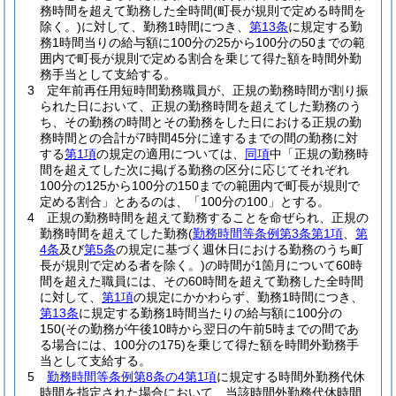
務時間を超えて勤務した全時間
(町長が規則で定める時間を
除く。)
に対して、勤務1時間につき、
第13条
に規定する勤
務1時間当りの給与額に100分の25から100分の50までの範
囲内で町長が規則で定める割合を乗じて得た額を時間外勤
務手当として支給する。
3
定年前再任用短時間勤務職員が、正規の勤務時間が割り振
られた日において、正規の勤務時間を超えてした勤務のう
ち、その勤務の時間とその勤務をした日における正規の勤
務時間との合計が7時間45分に達するまでの間の勤務に対
する
第1項
の規定の適用については、
同項
中「正規の勤務時
間を超えてした次に掲げる勤務の区分に応じてそれぞれ
100分の125から100分の150までの範囲内で町長が規則で
定める割合」とあるのは、「100分の100」とする。
4
正規の勤務時間を超えて勤務することを命ぜられ、正規の
勤務時間を超えてした勤務
(
勤務時間等条例第3条第1項
、
第
4条
及び
第5条
の規定に基づく週休日における勤務のうち町
長が規則で定める者を除く。)
の時間が1箇月について60時
間を超えた職員には、その60時間を超えて勤務した全時間
に対して、
第1項
の規定にかかわらず、勤務1時間につき、
第13条
に規定する勤務1時間当たりの給与額に100分の
150
(その勤務が午後10時から翌日の午前5時までの間であ
る場合には、100分の175)
を乗じて得た額を時間外勤務手
当として支給する。
5
勤務時間等条例第8条の4第1項
に規定する時間外勤務代休
時間を指定された場合において、当該時間外勤務代休時間