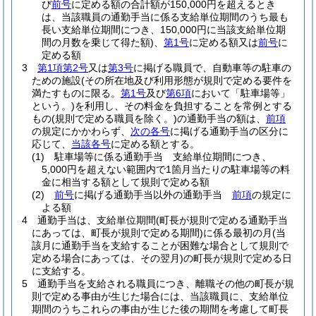
び
前号
に定める額の合計額が150,000円を超えるとき
は、当該職員の通勤手当に係る支給単位期間のうち最も
長い支給単位期間につき、150,000円に当該支給単位期
間の月数を乗じて得た額)
、
第1号
に定める額又は
前号
に
定める額
3
第1項第2号
又は
第3号
に掲げる職員で、自動車等の駐車の
ための施設
(その所在地及び利用形態が規則で定める要件を
満たすものに限る。
第1号
及び
第6項
において「駐車場等」
という。)
を利用し、その料金を負担することを常例とする
もの
(規則で定める職員を除く。)
の通勤手当の額は、
前項
の規定にかかわらず、
次の各号
に掲げる通勤手当の区分に
応じて、
当該各号
に定める額とする。
(1)
駐車場等に係る通勤手当 支給単位期間につき、
5,000円を超えない範囲内で1箇月当たりの駐車場等の料
金に相当する額として規則で定める額
(2)
前号
に掲げる通勤手当以外の通勤手当
前項
の規定に
よる額
4
通勤手当は、支給単位期間
(町長が規則で定める通勤手当
にあっては、町長が規則で定める期間)
に係る最初の月
(当
該月に通勤手当を支給することが困難な場合として規則で
定める場合にあっては、その翌月)
の町長が規則で定める日
に支給する。
5
通勤手当を支給される職員につき、離職その他の町長が規
則で定める事由が生じた場合には、当該職員に、支給単位
期間のうちこれらの事由が生じた後の期間を考慮して町長