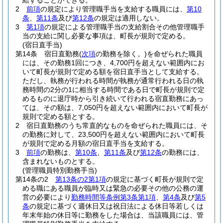
給することができる。
2
前項
の規定により管理職手当を支給する職員には、
第10
条
、
第11条
及び
第12条
の規定は適用しない。
3
第1項
の規定による管理職手当の支給割合その他管理職手
当の支給に関し必要な事項は、町長が規則で定める。
(宿日直手当)
第14条
宿日直勤務
(
次項
の勤務を除く。)
を命ぜられた職員
には、その勤務1回につき、4,700円を超えない範囲内にお
いて町長が規則で定める額を宿日直手当として支給する。
ただし、執務が行われる時間が執務が通常行われる日の執
務時間の2分の1に相当する時間である日で町長が規則で定
めるものに退庁時から引き続いて行われる宿直勤務にあっ
ては、その額は、7,050円を超えない範囲内において町長が
規則で定める額とする。
2
宿日直勤務のうち常直的なものを命ぜられた職員には、そ
の勤務に対して、23,500円を超えない範囲内において町長
が規則で定める月額の宿日直手当を支給する。
3
前項
の勤務は、
第10条
、
第11条
及び
第12条
の勤務には、
含まれないものとする。
(管理職員特別勤務手当)
第14条の2
第13条の2第1項
の規定に基づく町長が規則で定
める職にある職員が臨時又は緊急の必要その他の公務の運
営の必要により
勤務時間等条例第3条第1項
、
第4条
及び
第5
条
の規定に基づく週休日又は祝日法による休日等若しくは
年末年始の休日等に勤務をした場合は、当該職員には、管