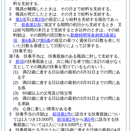
料を支給する。
2
職員が離職したときは、その日まで給料を支給する。
3
職員が死亡したときは、その月まで給料を支給する。
4
第1項
又は
第2項
の規定により給料を支給する場合であっ
て、
前条第1項
に規定する期間の初日から支給するとき、又
は給与期間の末日まで支給するとき以外のときは、その給
料額は、その期間の現日数から
勤務時間等条例第3条第1
項
、
第4条
及び
第5条
の規定の基づく週休日の日数を差し引
いた日数を基礎として日割りによって計算する。
(扶養手当)
第7条
扶養手当は、扶養親族のある職員に対して支給する。
2
前項
の扶養親族とは、次に掲げる者で他に生計の途がなく
主としてその職員の扶養を受けているものをいう。
(1)
満22歳に達する日以後の最初の3月31日までの間にあ
る子
(2)
満22歳に達する日以後の最初の3月31日までの間にあ
る孫
(3)
60歳以上の父母及び祖父母
(4)
満22歳に達する日以後の最初の3月31日までの間にあ
る弟妹
(5)
心身に著しい障害がある者
3
扶養手当の月額は、
前項第1号
に該当する扶養親族につい
ては1人つき13,000円、
前項第2号
から
第5号
に該当する扶
養親族については1人につき6,500円とする。
4
扶養親族たる子のうちに満15歳に達する日後の最初の4月