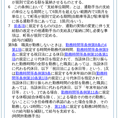
が規則で定める額を返納させるものとする。
6
この条例において「支給単位期間」とは、通勤手当の支給
の単位となる期間として6箇月を超えない範囲内で1箇月を
単位として町長が規則で定める期間
(自動車等及び駐車場等
に係る通勤手当にあっては、1箇月)
をいう。
7
前各項
に規定するもののほか、通勤の実情の変更に伴う支
給額の改定その他通勤手当の支給及び返納に関し必要な事
項は、町長が規則で定める。
(給与の減額)
第9条
職員が勤務しないときは、
勤務時間等条例第8条の4
第1項
に規定する時間外勤務代休時間、
勤務時間等条例第9
条
に規定する祝日法による休日
(
勤務時間等条例第10条第1
項
の規定により代休日を指定されて、当該休日に割り振ら
れた勤務時間の全部を勤務した職員にあっては、当該休日
に代わる代休日。以下「祝日法による休日等」という。)
又
は
勤務時間等条例第9条
に規定する年末年始の休日
(
勤務時
間等条例第10条第1項
の規定により代休日を指定されて、
当該休日に割り振られた勤務時間の全部を勤務した職員に
あっては、当該休日に代わる代休日。以下「年末年始の休
日等」という。)
である場合、
勤務時間等条例第11条
に規定
する休暇
(組合休暇を除く。)
による場合その他その勤務し
ないことにつき任命権者の承認のあった場合を除き、その
勤務しない1時間につき、
第13条
に規定する勤務1時間当た
りの給与額を減額して給与を支給する。
(時間外勤務手当)