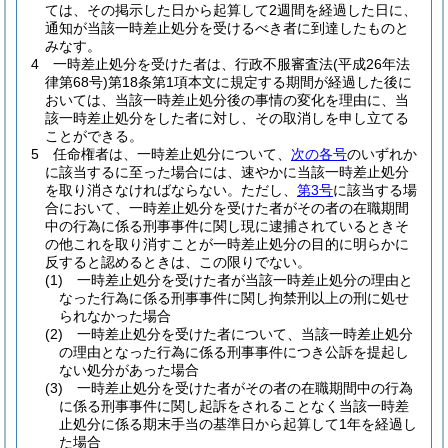
ては、その掲示した日から起算して2週間を経過した日に、
通知が当該一時差止処分を受けるべき者に到達したものと
みなす。
4
一時差止処分を受けた者は、行政不服審査法
(平成26年法
律第68号)
第18条第1項本文に規定する期間が経過した後に
おいては、当該一時差止処分後の事情の変化を理由に、当
該一時差止処分をした者に対し、その取消しを申し立てる
ことができる。
5
任命権者は、一時差止処分について、
次の各号
のいずれか
に該当するに至った場合には、速やかに当該一時差止処分
を取り消さなければならない。
ただし、
第3号
に該当する場
合において、一時差止処分を受けた者がその者の在職期間
中の行為に係る刑事事件に関し現に逮捕されているときそ
の他これを取り消すことが一時差止処分の目的に明らかに
反すると認めるときは、この限りでない。
(1)
一時差止処分を受けた者が当該一時差止処分の理由と
なった行為に係る刑事事件に関し拘禁刑以上の刑に処せ
られなかった場合
(2)
一時差止処分を受けた者について、当該一時差止処分
の理由となった行為に係る刑事事件につき公訴を提起し
ない処分があった場合
(3)
一時差止処分を受けた者がその者の在職期間中の行為
に係る刑事事件に関し起訴をされることなく当該一時差
止処分に係る期末手当の基準日から起算して1年を経過し
た場合