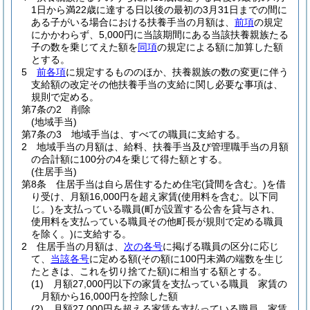
1日から満22歳に達する日以後の最初の3月31日までの間に
ある子がいる場合における扶養手当の月額は、
前項
の規定
にかかわらず、5,000円に当該期間にある当該扶養親族たる
子の数を乗じてえた額を
同項
の規定による額に加算した額
とする。
5
前各項
に規定するもののほか、扶養親族の数の変更に伴う
支給額の改定その他扶養手当の支給に関し必要な事項は、
規則で定める。
第7条の2
削除
(地域手当)
第7条の3
地域手当は、すべての職員に支給する。
2
地域手当の月額は、給料、扶養手当及び管理職手当の月額
の合計額に100分の4を乗じて得た額とする。
(住居手当)
第8条
住居手当は自ら居住するため住宅
(貸間を含む。)
を借
り受け、月額16,000円を超え家賃
(使用料を含む。以下同
じ。)
を支払っている職員
(町が設置する公舎を貸与され、
使用料を支払っている職員その他町長が規則で定める職員
を除く。)
に支給する。
2
住居手当の月額は、
次の各号
に掲げる職員の区分に応じ
て、
当該各号
に定める額
(その額に100円未満の端数を生じ
たときは、これを切り捨てた額)
に相当する額とする。
(1)
月額27,000円以下の家賃を支払っている職員 家賃の
月額から16,000円を控除した額
(2)
月額27,000円を超える家賃を支払っている職員 家賃