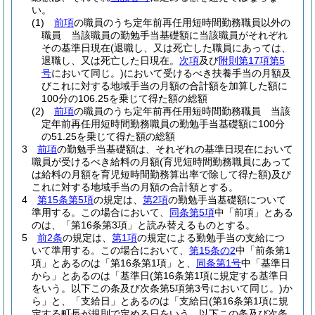
い。
(1)
前項
の職員のうち定年前再任用短時間勤務職員以外の
職員 当該職員の勤勉手当基礎額に当該職員がそれぞれ
その基準日現在
(退職し、又は死亡した職員にあっては、
退職し、又は死亡した日現在。
次項
及び
附則第17項第5
号
において同じ。)
において受けるべき扶養手当の月額及
びこれに対する地域手当の月額の合計額を加算した額に
100分の106.25を乗じて得た額の総額
(2)
前項
の職員のうち定年前再任用短時間勤務職員 当該
定年前再任用短時間勤務職員の勤勉手当基礎額に100分
の51.25を乗じて得た額の総額
3
前項
の勤勉手当基礎額は、それぞれの基準日現在において
職員が受けるべき給料の月額
(育児短時間勤務職員にあって
は給料の月額を育児短時間勤務算出率で除して得た額)
及び
これに対する地域手当の月額の合計額とする。
4
第15条第5項
の規定は、
第2項
の勤勉手当基礎額について
準用する。
この場合において、
同条第5項
中「前項」とある
のは、「第16条第3項」と読み替えるものとする。
5
前2条
の規定は、
第1項
の規定による勤勉手当の支給につ
いて準用する。
この場合において、
第15条の2
中「前条第1
項」とあるのは「第16条第1項」と、
同条第1号
中「基準日
から」とあるのは「基準日
(第16条第1項に規定する基準日
をいう。以下この条及び次条第5項第3号において同じ。)
か
ら」と、「支給日」とあるのは「支給日
(第16条第1項に規
定する町長が規則で定める日をいう。以下この条及び次条