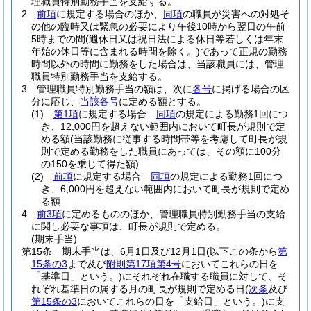
理職員特別勤務手当を支給する。
2
前項
に規定する場合のほか、
同項
の職員が災害への対処そ
の他の臨時又は緊急の必要により午後10時から翌日の午前
5時までの間
(週休日又は祝日法による休日等若しくは年末
年始の休日等に含まれる時間を除く。)
であって正規の勤務
時間以外の時間に勤務をした場合は、当該職員には、管理
職員特別勤務手当を支給する。
3
管理職員特別勤務手当の額は、次に
各号
に掲げる場合の区
分に応じ、
当該各号
に定める額とする。
(1)
第1項
に規定する場合
同項
の規定による勤務1回につ
き、12,000円を超えない範囲内において町長が規則で定
める額
(当該勤務に従事する時間帯等を考慮して町長が規
則で定める勤務をした職員にあっては、その額に100分
の150を乗じて得た額)
(2)
前項
に規定する場合
同項
の規定による勤務1回につ
き、6,000円を超えない範囲内において町長が規則で定め
る額
4
前3項
に定めるもののほか、管理職員特別勤務手当の支給
に関し必要な事項は、町長が規則で定める。
(期末手当)
第15条
期末手当は、6月1日及び12月1日
(以下この条から
第
15条の3
まで及び
附則第17項第4号
においてこれらの日を
「基準日」という。)
にそれぞれ在職する職員に対して、そ
れぞれ基準日の属する月の町長が規則で定める日
(
次条
及び
第15条の3
においてこれらの日を「支給日」という。)
に支