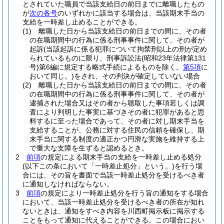
とされていた職員で当該支給日の前日までに離職したもの
が
次の各号
のいずれかに該当する場合は、当該期末手当の
支給を一時差し止めることができる。
(1)
離職した日から当該支給日の前日までの間に、その者
の在職期間中の行為に係る刑事事件に関して、その者が
起訴
(当該起訴に係る犯罪について拘禁刑以上の刑が定め
られているものに限り、刑事訴訟法
(昭和23年法律第131
号)
第6編に規定する略式手続によるものを除く。
第5項
に
おいて同じ。)
をされ、その判決が確定していない場合
(2)
離職した日から当該支給日の前日までの間に、その者
の在職期間中の行為に係る刑事事件に関して、その者が
逮捕された場合又はその者から聴取した事項若しくは調
査により判明した事実に基づきその者に犯罪があると思
料するに至った場合であって、その者に対し期末手当を
支給することが、公務に対する住民の信頼を確保し、期
末手当に関する制度の適正かつ円滑な実施を維持する上
で重大な支障を生ずると認めるとき。
2
前項
の規定による期末手当の支給を一時差し止める処分
(以下この条において「一時差止処分」という。)
を行う場
合には、その旨を書面で当該一時差止処分を受けるべき者
に通知しなければならない。
3
前項
の規定により一時差止処分を行う旨の通知をする場合
において、当該一時差止処分を受けるべき者の所在が知れ
ないときは、通知をすべき内容を川西町掲示板に掲示する
ことをもって通知に代えることができる。
この場合におい