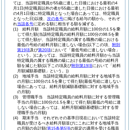
ては、当該特定職員が55歳に達した日後における最初の4
月1日
(特定職員以外の者が55歳に達した日後における最初
の4月1日後に特定職員となった場合にあっては、特定職員
となった日)
以後、
次の各号
に掲げる給与の額から、それぞ
れ
当該各号
に定める額に相当する額を減ずる。
(1)
給料月額 当該特定職員の給料月額に100分の1.5を乗
じて得た額
(当該特定職員の給料月額に100分の98.5を乗
じて得た額が、当該特定職員の属する職務の級における
最低の号給の給料月額に達しない場合
(以下この項、
附則
第19項
及び
第20項
において「最低号給に達しない場合」
という。)
にあっては、当該特定職員の給料月額から当該
特定職員の属する職務の級における最低の号給の給料月
額を減じた額
(以下この項及び
附則第19項
において「給料
月額減額基礎額」という。)
)
(2)
地域手当 当該特定職員の給料月額に対する地域手当
の月額に100分の1.5を乗じて得た額
(最低号給に達しない
場合にあっては、給料月額減額基礎額に対する地域手当
の月額)
(3)
管理職手当 当該特定職員の給料月額に対する管理職
手当の月額に100分の1.5を乗じて得た額
(最低の号給に達
しない場合にあっては、給料月額減額基礎額に対する管
理職手当の月額)
(4)
期末手当 それぞれその基準日現在において当該特定
職員が受けるべき給料月額並びにこれに対する地域手当
の月額の合計額
(
第15条第5項
の規定の適用を受ける職員