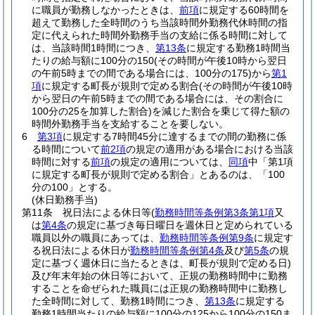
に職員が勤務しなかったときは、
前項
に規定する60時間を
超えて勤務した全時間のうち当該時間外勤務代休時間の指
定に代えられた時間外勤務手当の支給に係る時間に対して
は、当該時間1時間につき、
第13条
に規定する勤務1時間当
たりの給与額に100分の150
(その時間が午後10時から翌日
の午前5時までの間である場合には、100分の175)
から
第1
項
に規定する町長が規則で定める割合
(その時間が午後10時
から翌日の午前5時までの間である場合には、その割合に
100分の25を加算した割合)
を減じた割合を乗じて得た額の
時間外勤務手当を支給することを要しない。
6
第3項
に規定する7時間45分に達するまでの間の勤務に係
る時間について
前2項
の規定の適用がある場合における当該
時間に対する
前項
の規定の適用については、
同項
中「第1項
に規定する町長が規則で定める割合」とあるのは、「100
分の100」とする。
(休日勤務手当)
第11条
祝日法による休日等
(
勤務時間等条例第3条第1項
又
は
第4条
の規定に基づき毎日曜日を週休日と定められている
職員以外の職員にあっては、
勤務時間等条例第9条
に規定す
る祝日法による休日が
勤務時間等条例第4条
及び
第5条
の規
定に基づく週休日に当たるときは、町長が規則で定める日)
及び年末年始の休日等において、正規の勤務時間中に勤務
することを命ぜられた職員には正規の勤務時間中に勤務し
た全時間に対して、勤務1時間につき、
第13条
に規定する
勤務1時間当たりの給与額に100分の125から100分の150ま