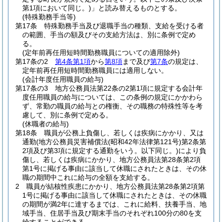
第1項において同じ。)
」と読み替えるものとする。
(特殊勤務手当等)
第17条
特殊勤務手当及び退職手当の種類、支給を受ける者
の範囲、手当の額及びその支給方法は、別に条例で定め
る。
(定年前再任用短時間勤務職員についての適用除外)
第17条の2
第4条第1項
から
第8項
まで及び
第7条
の規定は、
定年前再任用短時間勤務職員には適用しない。
(会計年度任用職員の給与)
第17条の3
地方公務員法第22条の2第1項に規定する会計年
度任用職員の給与については、この条例の規定にかかわら
ず、常勤の職員の給与との権衡、その職務の特殊性等を考
慮して、別に条例で定める。
(休職者の給与)
第18条
職員が公務上負傷し、若しくは疾病にかかり、又は
通勤
(地方公務員災害補償法
(昭和42年法律第121号)
第2条第
2項及び第3項に規定する通勤をいう。以下同じ。)
により負
傷し、若しくは疾病にかかり、地方公務員法第28条第2項
第1号に掲げる事由に該当して休職にされたときは、その休
職の期間中これに給与の全額を支給する。
2
職員が結核性疾患にかかり、地方公務員法第28条第2項第
1号に掲げる事由に該当して休職にされたときは、その休職
の期間が満2年に達するまでは、これに給料、扶養手当、地
域手当、住居手当及び期末手当のそれぞれ100分の80を支