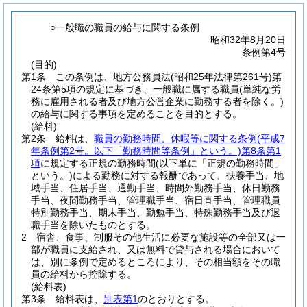
○一般職の職員の給与に関する条例
昭和32年8月20日
条例第4号
(目的)
第1条
この条例は、地方公務員法
(昭和25年法律第261号)
第
24条第5項の規定に基づき、一般職に属する職員
(単純な労
務に雇用される者及び地方公営企業に勤務する者を除く。)
の給与に関する事項を定めることを目的とする。
(給料)
第2条
給料は、
職員の勤務時間、休暇等に関する条例
(平成7
年条例第2号。以下「勤務時間等条例」という。)
第8条第1
項
に規定する正規の勤務時間
(以下単に「正規の勤務時間」
という。)
による勤務に対する報酬であって、扶養手当、地
域手当、住居手当、通勤手当、時間外勤務手当、休日勤務
手当、夜間勤務手当、管理職手当、宿日直手当、管理職員
特別勤務手当、期末手当、勤勉手当、特殊勤務手当及び退
職手当を除いたものとする。
2
宿舎、食事、制服その他生活に必要な施設等の全部又は一
部が職員に支給され、又は無料で貸与される場合において
は、別に条例で定めるところにより、その相当額をその職
員の給料から控除する。
(給料表)
第3条
給料表は、
別表第1
のとおりとする。