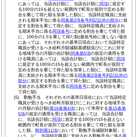
にあっては、当該合計額に、当該合計額に
同項
に規定す
る100分の15を超えない範囲内で町長が規則で定める割
合を乗じて得た額を加算した額)
に、当該特定職員に支給
される期末手当に係る
同条第2項各号列記以外の部分
に規
定する割合を乗じて得た額に、当該特定職員に支給され
る期末手当に係る
同項各号
に定める割合を乗じて得た額
に、100分の1.5を乗じて得た額
(最低号給に達しない場合
にあっては、それぞれその基準日現在において当該特定
職員が受けるべき給料月額減額基礎額並びにこれに対す
る地域手当の月額の合計額
(
同条第5項
の規定の適用を受
ける職員にあっては、当該合計額に、当該合計額に
同項
に規定する100分の15を超えない範囲内で町長が規則で
定める割合を乗じて得た額を加算した額)
に、当該特定職
員に支給される期末手当に係る
同条第2項各号列記以外の
部分
に規定する割合を乗じて得た額に、当該特定職員に
支給される期末手当に係る
同項各号
に定める割合を乗じ
て得た額)
(5)
勤勉手当 それぞれその基準日現在において当該特定
職員が受けるべき給料月額並びにこれに対する地域手当
の月額の合計額
(
第16条第4項
において準用する
第15条第
5項
の規定の適用を受ける職員にあっては、当該合計額
に、当該合計額に
同項
に規定する100分の15を超えない
範囲内で町長が規則で定める割合を乗じて得た額を加算
した額。
附則第11項
において「勤勉手当減額対象額」と
いう。)
に、当該特定職員に支給される勤勉手当に係る
第