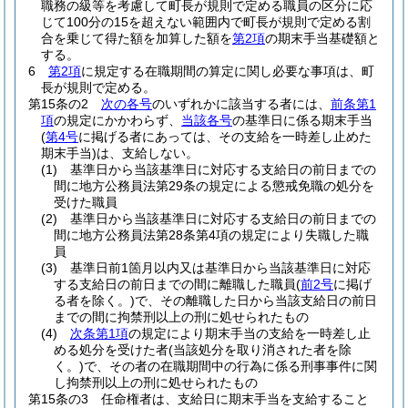
職務の級等を考慮して町長が規則で定める職員の区分に応
じて100分の15を超えない範囲内で町長が規則で定める割
合を乗じて得た額を加算した額を
第2項
の期末手当基礎額と
する。
6
第2項
に規定する在職期間の算定に関し必要な事項は、町
長が規則で定める。
第15条の2
次の各号
のいずれかに該当する者には、
前条第1
項
の規定にかかわらず、
当該各号
の基準日に係る期末手当
(
第4号
に掲げる者にあっては、その支給を一時差し止めた
期末手当)
は、支給しない。
(1)
基準日から当該基準日に対応する支給日の前日までの
間に地方公務員法第29条の規定による懲戒免職の処分を
受けた職員
(2)
基準日から当該基準日に対応する支給日の前日までの
間に地方公務員法第28条第4項の規定により失職した職
員
(3)
基準日前1箇月以内又は基準日から当該基準日に対応
する支給日の前日までの間に離職した職員
(
前2号
に掲げ
る者を除く。)
で、その離職した日から当該支給日の前日
までの間に拘禁刑以上の刑に処せられたもの
(4)
次条第1項
の規定により期末手当の支給を一時差し止
める処分を受けた者
(当該処分を取り消された者を除
く。)
で、その者の在職期間中の行為に係る刑事事件に関
し拘禁刑以上の刑に処せられたもの
第15条の3
任命権者は、支給日に期末手当を支給すること