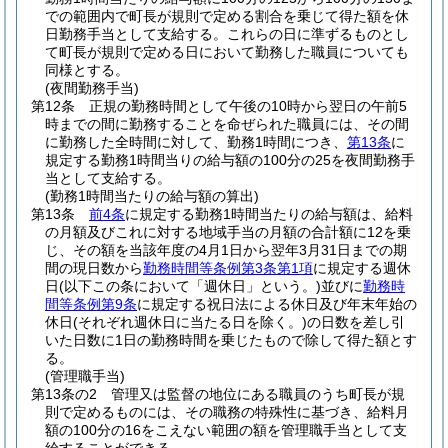
での範囲内で町長が規則で定める割合を乗じて得た額を休
日勤務手当として支給する。
これらの日に準ずるものとし
て町長が規則で定める日において勤務した職員についても
同様とする。
(夜間勤務手当)
第12条
正規の勤務時間として午後の10時から翌日の午前5
時までの間に勤務することを命ぜられた職員には、その間
に勤務した全時間に対して、勤務1時間につき、
第13条
に
規定する勤務1時間当りの給与額の100分の25を夜間勤務手
当として支給する。
(勤務1時間当たりの給与額の算出)
第13条
前4条
に規定する勤務1時間当たりの給与額は、給料
の月額及びこれに対する地域手当の月額の合計額に12を乗
じ、その額を当該年度の4月1日から翌年3月31日までの期
間の現日数から
勤務時間等条例第3条第1項
に規定する週休
日
(以下この条において「週休日」という。)
並びに
勤務時
間等条例第9条
に規定する祝日法による休日及び年末年始の
休日
(それぞれ週休日に当たる日を除く。)
の日数を差し引
いた日数に1日の勤務時間を乗じたもので除して得た額とす
る。
(管理職手当)
第13条の2
管理又は監督の地位にある職員のうち町長が規
則で定めるものには、その職務の特殊性に基づき、給料月
額の100分の16をこえない範囲の額を管理職手当として支