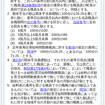
給する。
これらの基準日前1箇月以内に退職し、又は死亡し
た職員
(
第18条第6項
の規定の適用を受ける職員及び町長が
規則で定める職員を除く。)
についても、同様とする。
2
期末手当の額は期末手当基礎額に100分の126.25を乗じて
得た額に、基準日以前6箇月以内の期間における当該職員の
在職期間の
次の各号
に掲げる区分に応じ、
当該各号
に定め
る割合を乗じて得た額とする。
(1)
6箇月 100分の100
(2)
5箇月以上6箇月未満 100分の80
(3)
3箇月以上5箇月未満 100分の60
(4)
3箇月未満 100分の30
3
定年前再任用短時間勤務職員に対する
前項
の規定の適用に
ついては、
同項
中「100分の126.25」とあるのは「100分の
71.25」とする。
4
第2項
の期末手当基礎額は、それぞれの基準日現在
(退職
し、又は死亡した職員にあっては、退職し、又は死亡した
日現在。
附則第17項第4号
において同じ。)
において職員が
受けるべき給料
(育児短時間勤務職員にあっては給料の月額
を育児短時間勤務算出率で除して得た額)
及び扶養手当の月
額並びにこれらに対する地域手当の月額の合計額とする。
5
給料表の適用を受ける職員でその職務の級が3級以上であ
るものについては、
前項
の規定にかかわらず、
同項
に規定
する合計額に、給料の月額
(育児短時間勤務職員にあっては
給料の月額を育児短時間勤務算出率で除して得た額)
及びこ
れに対する地域手当の月額の合計額に職の職務上の段階、