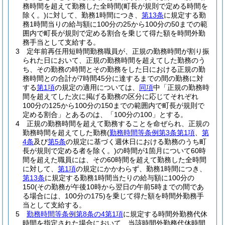
務時間を超えて勤務した全時間
(町長が規則で定める時間を
除く。)
に対して、勤務1時間につき、
第13条
に規定する勤
務1時間当りの給与額に100分の25から100分の50までの範
囲内で町長が規則で定める割合を乗じて得た額を時間外勤
務手当として支給する。
3
定年前再任用短時間勤務職員が、正規の勤務時間が割り振
られた日において、正規の勤務時間を超えてした勤務のう
ち、その勤務の時間とその勤務をした日における正規の勤
務時間との合計が7時間45分に達するまでの間の勤務に対
する
第1項
の規定の適用については、
同項
中「正規の勤務時
間を超えてした次に掲げる勤務の区分に応じてそれぞれ
100分の125から100分の150までの範囲内で町長が規則で
定める割合」とあるのは、「100分の100」とする。
4
正規の勤務時間を超えて勤務することを命ぜられ、正規の
勤務時間を超えてした勤務
(
勤務時間等条例第3条第1項
、
第
4条
及び
第5条
の規定に基づく週休日における勤務のうち町
長が規則で定める者を除く。)
の時間が1箇月について60時
間を超えた職員には、その60時間を超えて勤務した全時間
に対して、
第1項
の規定にかかわらず、勤務1時間につき、
第13条
に規定する勤務1時間当たりの給与額に100分の
150
(その勤務が午後10時から翌日の午前5時までの間であ
る場合には、100分の175)
を乗じて得た額を時間外勤務手
当として支給する。
5
勤務時間等条例第8条の4第1項
に規定する時間外勤務代休
時間を指定された場合において、当該時間外勤務代休時間