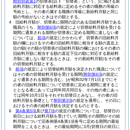
附則別表第1
の切替表
(以下「切替表」という。)
に掲げる新
給料月額に対応する給料表に定めるその者の職務の等級の
号給とし、その者の属する職務の等級に新給料月額と同じ
額の号給がないときはその額とする。
4
旧給料月額が、切替表に期間の定のある旧給料月額である
職員のうち、
附則第6項
の規定により切替給料月額を受ける
期間に通算される期間が切替表に定める期間に達しない者
については、
前項
の規定にかかわらず、切替表の旧給料月
額の欄におけるその者の旧給料月額に相当する額の直近上
位の額
(その額が切替表の旧給料月額の欄におけるその者の
旧給料月額に相当する額の直近下位の額に対応する新給料
月額に達しない額であるときは、その新給料月額)
をその者
の切替給料月額とする。
5
前項
の規定により切替給料月額を決定された職員について
はその者の切替給料月額を受ける期間
(
附則第6項
の規定に
より通算される期間を含む。)
が昭和32年7月1日までにそ
の者の旧給料月額について切替表に定める期間に達するこ
ととなる者にあっては同年同月同日を、その他の者にあっ
ては同年10月1日をそれぞれ切替日とみなし、その者の旧
給料月額を基礎として
附則第3項
の規定を適用し、その日に
おけるその者の給料月額を決定するものとする。
6
第4条第5項
及び
第7項
の規定の適用については、切替日の
前日における給料月額を受けていた期間
(その期間がその給
料月額について旧条例第4条第1項各号に定める期間の最短
期間をこえるときは、その最短期間)
に3月
(切替日の前日に