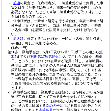
6
前項
の規定は、任命権者が、一時差止処分後に判明した事
実又は生じた事情に基づき、期末手当の支給を差し止める
必要がなくなったとして当該一時差止処分を取り消すこと
を妨げるものではない。
7
任命権者は、一時差止処分を行う場合は、当該一時差止処
分を受けるべき者に対し、当該一時差止処分の際、一時差
止処分の事由を記載した説明書を交付しなければならな
い。
8
前各項
に規定するもののほか、一時差止処分に関し必要な
事項は、町長が規則で定める。
(勤勉手当)
第16条
勤勉手当は、6月1日及び12月1日
(以下この項から
第
3項
まで及び
附則第17項第5号
においてこれらの日を「基準
日」という。)
にそれぞれ在職する職員に対し、当該職員の
基準日以前における直近の人事評価の結果及び基準日以前6
箇月以内の期間における勤務の状況に応じて、それぞれ基
準日の属する月の町長が規則で定める日に支給する。
これ
らの勤勉手当支給基準日前1箇月以内に退職し、又は死亡し
た職員
(町長が規則で定める職員を除く。)
についても同様
とする。
2
勤勉手当の額は、勤勉手当基礎額に、任命権者が町長が規
則で定める基準に従って定める割合を乗じて得た額とす
る。
この場合において、任命権者が支給する勤勉手当の額
の、その者に所属する
次の各号
に掲げる職員の区分ごとの
総額は、それぞれ
当該各号
に定める額を超えてはならな