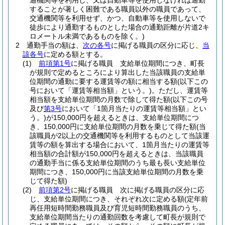
通機関等を利用し、又は自動車等を使用しなければ通勤
することが著しく困難である職員以外の職員であって、
交通機関等を利用せず、かつ、自動車等を使用しないで
徒歩により通勤するものとした場合の通勤距離が片道2キ
ロメートル未満であるものを除く。)
2
通勤手当の額は、
次の各号
に掲げる職員の区分に応じ、
当
該各号
に定める額とする。
(1)
前項第1号
に掲げる職員 支給単位期間につき、町長
が規則で定めるところにより算出した当該職員の支給単
位期間の通勤に要する運賃等の額に相当する額
(以下この
号において「運賃等相当額」という。)
。
ただし、運賃等
相当額を支給単位期間の月数で除して得た額
(以下この号
及び
第3号
において「1箇月当たりの運賃等相当額」とい
う。)
が150,000円を超えるときは、支給単位期間につ
き、150,000円に支給単位期間の月数を乗じて得た額
(当
該職員が2以上の交通機関等を利用するものとして当該運
賃等の額を算出する場合において、1箇月当たりの運賃等
相当額の合計額が150,000円を超えるときは、当該職員
の通勤手当に係る支給単位期間のうち最も長い支給単位
期間につき、150,000円に当該支給単位期間の月数を乗
じて得た額)
(2)
前項第2号
に掲げる職員 次に掲げる職員の区分に応
じ、支給単位期間につき、それぞれ次に定める額
(定年前
再任用短時間勤務職員及び育児短時間勤務職員のうち、
支給単位期間当たりの通勤回数を考慮して町長が規則で