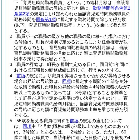
下「育児短時間勤務職員」という。)
の給料月額は、当該育
児短時間勤務職員の号給に応じた額に、
勤務時間等条例第2
条第2項
の規定により定められた当該育児短時間勤務職員の
勤務時間を
同条第1項
に規定する勤務時間で除して得た数
(以下「育児短時間勤務算出率」という。)
を乗じて得た額
とする。
2
職員が一の職務の級から他の職務の級に移った場合におけ
る号給は、町長が規則で定めるところにより任命権者が決
定するものとし、育児短時間勤務職員の給料月額は、当該
育児短時間勤務職員の号給に応じた額に育児短時間勤務算
出率を乗じて得た額とする。
3
職員の昇給は、町長が規則で定める日に、同日前1年間に
おける当該職員の勤務成績に応じて、行うものとする。
4
前項
の規定により職員を昇給させるか否か及び昇給させる
場合の昇給の号給数は、
同項
に規定する期間の全部を良好
な成績で勤務した職員の昇給の号給数を4号給
(職務の級が7
級以上であるものにあっては、3号給)
とすることを標準と
して町長が規則で定める基準に従い決定するものとし、育
児短時間勤務職員の給料月額は、当該育児短時間勤務職員
の号給に応じた額に育児短時間勤務算出率を乗じて得た額
とする。
5
55歳を超える職員に関する
前項
の規定の適用について
は、
同項
中「4号給
(職務の級が7級以上であるものにあって
は、3号給)
」とあるのは、「2号給」とする。
ただし、60
歳に達した職員で、当該年齢に達した日後における最初の4