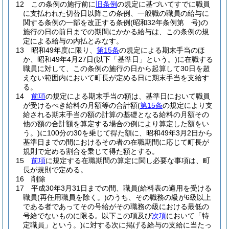
12
この条例の施行前に
旧条例
の規定に基づいてすでに職員
に支払われた切替日以降この条例、一般職の職員の給与に
関する条例の一部を改正する条例
(昭和32年条例第 号)
の
施行の日の前日までの期間にかかる給与は、この条例の規
定による給与の内払とみなす。
13
昭和49年度に限り、
第15条
の規定による期末手当のほ
か、昭和49年4月27日
(以下「基準日」という。)
に在職する
職員に対して、この条例の施行の日から起算して30日を超
えない範囲内において町長が定める日に期末手当を支給す
る。
14
前項
の規定による期末手当の額は、基準日において職員
が受けるべき給料の月額等の合計額
(
第15条
の規定により支
給される期末手当の額の計算の基礎となる給料の月額その
他の額の合計額を算定する場合の例により算定した額をい
う。)
に100分の30を乗じて得た額に、昭和49年3月2日から
基準日までの間におけるその者の在職期間に応じて町長が
規則で定める割合を乗じて得た額とする。
15
前項
に規定する在職期間の算定に関し必要な事項は、町
長が規則で定める。
16
削除
17
平成30年3月31日までの間、職員
(給料表の適用を受ける
職員
(再任用職員を除く。)
のうち、その職務の級が6級以上
である者であってその号給がその職務の級における最低の
号給でないものに限る。以下この項及び
次項
において「特
定職員」という。)
に対する次に掲げる給与の支給に当たっ