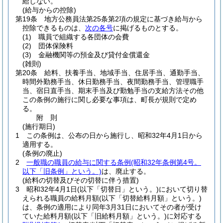
給しない。
(給与からの控除)
第19条
地方公務員法第25条第2項の規定に基づき給与から
控除できるものは、
次の各号
に掲げるものとする。
(1)
職員で組織する各団体の会費
(2)
団体保険料
(3)
金融機関等の預金及び貸付金償還金
(雑則)
第20条
給料、扶養手当、地域手当、住居手当、通勤手当、
時間外勤務手当、休日勤務手当、夜間勤務手当、管理職手
当、宿日直手当、期末手当及び勤勉手当の支給方法その他
この条例の施行に関し必要な事項は、町長が規則で定め
る。
附
則
(施行期日)
1
この条例は、公布の日から施行し、昭和32年4月1日から
適用する。
(条例の廃止)
2
一般職の職員の給与に関する条例
(昭和32年条例第4号。
以下「旧条例」という。)
は、廃止する。
(給料の切替及びその切替に伴う措置)
3
昭和32年4月1日
(以下「切替日」という。)
において切り替
えられる職員の給料月額
(以下「切替給料月額」という。)
は、条例の適用により同年3月31日においてその者が受け
ていた給料月額
(以下「旧給料月額」という。)
に対応する