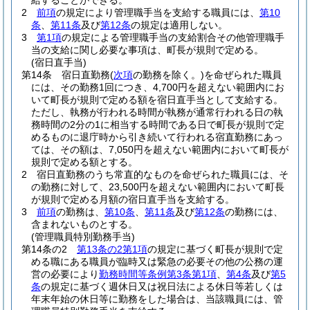
給することができる。
2
前項
の規定により管理職手当を支給する職員には、
第10
条
、
第11条
及び
第12条
の規定は適用しない。
3
第1項
の規定による管理職手当の支給割合その他管理職手
当の支給に関し必要な事項は、町長が規則で定める。
(宿日直手当)
第14条
宿日直勤務
(
次項
の勤務を除く。)
を命ぜられた職員
には、その勤務1回につき、4,700円を超えない範囲内にお
いて町長が規則で定める額を宿日直手当として支給する。
ただし、執務が行われる時間が執務が通常行われる日の執
務時間の2分の1に相当する時間である日で町長が規則で定
めるものに退庁時から引き続いて行われる宿直勤務にあっ
ては、その額は、7,050円を超えない範囲内において町長が
規則で定める額とする。
2
宿日直勤務のうち常直的なものを命ぜられた職員には、そ
の勤務に対して、23,500円を超えない範囲内において町長
が規則で定める月額の宿日直手当を支給する。
3
前項
の勤務は、
第10条
、
第11条
及び
第12条
の勤務には、
含まれないものとする。
(管理職員特別勤務手当)
第14条の2
第13条の2第1項
の規定に基づく町長が規則で定
める職にある職員が臨時又は緊急の必要その他の公務の運
営の必要により
勤務時間等条例第3条第1項
、
第4条
及び
第5
条
の規定に基づく週休日又は祝日法による休日等若しくは
年末年始の休日等に勤務をした場合は、当該職員には、管