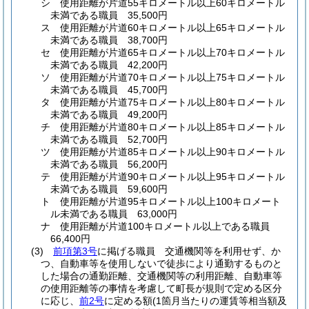
シ
使用距離が片道55キロメートル以上60キロメートル
未満である職員 35,500円
ス
使用距離が片道60キロメートル以上65キロメートル
未満である職員 38,700円
セ
使用距離が片道65キロメートル以上70キロメートル
未満である職員 42,200円
ソ
使用距離が片道70キロメートル以上75キロメートル
未満である職員 45,700円
タ
使用距離が片道75キロメートル以上80キロメートル
未満である職員 49,200円
チ
使用距離が片道80キロメートル以上85キロメートル
未満である職員 52,700円
ツ
使用距離が片道85キロメートル以上90キロメートル
未満である職員 56,200円
テ
使用距離が片道90キロメートル以上95キロメートル
未満である職員 59,600円
ト
使用距離が片道95キロメートル以上100キロメート
ル未満である職員 63,000円
ナ
使用距離が片道100キロメートル以上である職員
66,400円
(3)
前項第3号
に掲げる職員 交通機関等を利用せず、か
つ、自動車等を使用しないで徒歩により通勤するものと
した場合の通勤距離、交通機関等の利用距離、自動車等
の使用距離等の事情を考慮して町長が規則で定める区分
に応じ、
前2号
に定める額
(1箇月当たりの運賃等相当額及