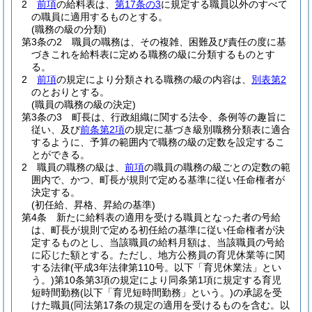
2
前項
の給料表は、
第17条の3
に規定する職員以外のすべて
の職員に適用するものとする。
(職務の級の分類)
第3条の2
職員の職務は、その複雑、困難及び責任の度に基
づきこれを給料表に定める職務の級に分類するものとす
る。
2
前項
の規定により分類される職務の級の内容は、
別表第2
のとおりとする。
(職員の職務の級の決定)
第3条の3
町長は、行政組織に関する法令、条例等の趣旨に
従い、及び
前条第2項
の規定に基づき級別職務分類表に適合
するように、予算の範囲内で職務の級の定数を設定するこ
とができる。
2
職員の職務の級は、
前項
の職員の職務の級ごとの定数の範
囲内で、かつ、町長が規則で定める基準に従い任命権者が
決定する。
(初任給、昇格、昇給の基準)
第4条
新たに給料表の適用を受ける職員となった者の号給
は、町長が規則で定める初任給の基準に従い任命権者が決
定するものとし、当該職員の給料月額は、当該職員の号給
に応じた額とする。
ただし、地方公務員の育児休業等に関
する法律
(平成3年法律第110号。以下「育児休業法」とい
う。)
第10条第3項の規定により同条第1項に規定する育児
短時間勤務
(以下「育児短時間勤務」という。)
の承認を受
けた職員
(同法第17条の規定の適用を受けるものを含む。以