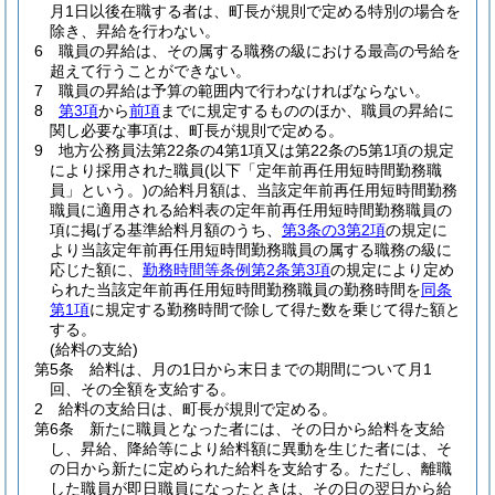
月1日以後在職する者は、町長が規則で定める特別の場合を
除き、昇給を行わない。
6
職員の昇給は、その属する職務の級における最高の号給を
超えて行うことができない。
7
職員の昇給は予算の範囲内で行わなければならない。
8
第3項
から
前項
までに規定するもののほか、職員の昇給に
関し必要な事項は、町長が規則で定める。
9
地方公務員法第22条の4第1項又は第22条の5第1項の規定
により採用された職員
(以下「定年前再任用短時間勤務職
員」という。)
の給料月額は、当該定年前再任用短時間勤務
職員に適用される給料表の定年前再任用短時間勤務職員の
項に掲げる基準給料月額のうち、
第3条の3第2項
の規定に
より当該定年前再任用短時間勤務職員の属する職務の級に
応じた額に、
勤務時間等条例第2条第3項
の規定により定め
られた当該定年前再任用短時間勤務職員の勤務時間を
同条
第1項
に規定する勤務時間で除して得た数を乗じて得た額と
する。
(給料の支給)
第5条
給料は、月の1日から末日までの期間について月1
回、その全額を支給する。
2
給料の支給日は、町長が規則で定める。
第6条
新たに職員となった者には、その日から給料を支給
し、昇給、降給等により給料額に異動を生じた者には、そ
の日から新たに定められた給料を支給する。
ただし、離職
した職員が即日職員になったときは、その日の翌日から給