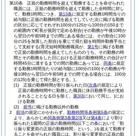
第10条
正規の勤務時間を超えて勤務することを命ぜられた
職員には、正規の勤務時間を超えて勤務した全時間に対し
て、勤務1時間につき、
第13条
に規定する勤務1時間当りの
給与額に正規の勤務時間を超えてしていた次に掲げる勤務
の区分に応じてそれぞれ100分の125から100分の150まで
の範囲内で町長が規則で定める割合
(その勤務が午後10時か
ら翌日の午前5時までの間にある場合には、その割合に100
分の25を加算した割合)
を乗じて得た額を時間外勤務手当と
して支給する
(育児短時間勤務職員が、
第1号
に掲げる勤務
で正規の勤務時間を越えてしたもののうち、その勤務の時
間とその勤務をした日における正規の勤務時間との合計が7
時間45分に達するまでの間の勤務にあっては、
同条
に規定
する勤務1時間当たりの給与額に100分の100
(その勤務が午
後10時から翌日の午前5時までの間である場合には、100分
の125)
を乗じて得た額とする。)
。
(1)
正規の勤務時間が割り振られた日
(
次条
の規定により
正規の勤務時間中に勤務した職員に休日勤務手当が支給
されることとなる日を除く。
第3項
において同じ。)
にお
ける勤務
(2)
前号
に掲げる勤務以外の勤務
2
前項
の規定にかかわらず、
勤務時間等条例第5条
の規定に
より、あらかじめ
同条例第3条第2項
又は
第4条
により割り
振られた1週間の正規の勤務時間
(以下この条において「割
り振り変更前の正規の勤務時間」という。)
を超えて勤務す
ることを命ぜられた職員には、割り振り変更前の正規の勤