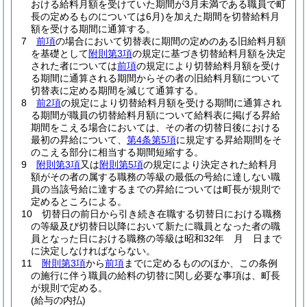
おける給料月額を受けていた期間が3月未満である職員で町
長の定めるものについては6月)
を加えた期間を切替給料月
額を受ける期間に通算する。
7
前項
の場合において切替表に期間の定めのある旧給料月額
を基礎として
附則第3項
の規定に基づき切替給料月額を決定
された者については
前項
の規定により切替給料月額を受け
る期間に通算される期間からその者の旧給料月額について
切替表に定める期間を減じて通算する。
8
前2項
の規定により切替給料月額を受ける期間に通算され
る期間が職員の切替給料月額について給料表に掲げる昇給
期間をこえる場合においては、その者の切替日後における
最初の昇給について、
第4条第5項
に規定する昇給期間をそ
のこえる部分に相当する期間短縮する。
9
附則第3項
又は
附則第5項
の規定により決定された給料月
額がその者の属する職務の等級の最低の号給に達しない職
員の当該号給に達するまでの昇給については町長が規則で
定めるところによる。
10
切替日の前日から引き続き在職する切替日における職務
の等級及び切替日以降において新たに職員となった者の職
員となった日における職務の等級は昭和32年 月 日まで
に決定しなければならない。
11
附則第3項
から
前項
までに定めるもののほか、この条例
の施行に伴う職員の給料の切替に関し必要な事項は、町長
が規則で定める。
(給与の内払)