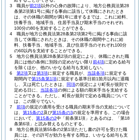
給することができる。
3
職員が
前2項
以外の心身の故障により、地方公務員法第28
条第2項第1号に掲げる事由に該当して休職にされたとき
は、その休職の期間が満1年に達するまでは、これに給料、
扶養手当、地域手当、住居手当及び期末手当のそれぞれ
100分の80を支給することができる。
4
職員が地方公務員法第28条第2項第2号に掲げる事由に該
当して休職にされたときは、その休職の期間中これに給
料、扶養手当、地域手当、及び住居手当のそれぞれ100分
の60以内を支給することができる。
5
地方公務員法第28条第2項の規定により、休職にされた職
員には他の条例に別段の定めがない限り
前4項
に定める給与
を除くほか、他のいかなる給与も支給しない。
6
第2項
又は
第3項
に規定する職員が、
当該各項
に規定する
期間内で
第15条第1項
に規定する基準日前1箇月以内に退職
し、又は死亡したときは、
同項
の規定により町長が規則で
定める日に、
当該各項
の例による額の期末手当を支給する
ことができる。
ただし、町長が規則で定める職員について
は、この限りでない。
7
前項
の規定の適用を受ける職員の期末手当の支給について
は、
第15条の2
及び
第15条の3
の規定を準用する。
この場合
において、
第15条の2
中「前条第1項」とあるのは、「第18
条第6項」と読み替えるものとする。
8
地方公務員法第55条の2第1項ただし書の許可を受けた職
員には、その許可が効力を有する間は、いかなる給与も支