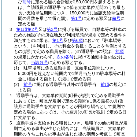
び
前号
に定める額の合計額が150,000円を超えるとき
は、当該職員の通勤手当に係る支給単位期間のうち最も
長い支給単位期間につき、150,000円に当該支給単位期
間の月数を乗じて得た額)
、
第1号
に定める額又は
前号
に
定める額
3
第1項第2号
又は
第3号
に掲げる職員で、自動車等の駐車の
ための施設
(その所在地及び利用形態が規則で定める要件を
満たすものに限る。
第1号
及び
第6項
において「駐車場等」
という。)
を利用し、その料金を負担することを常例とする
もの
(規則で定める職員を除く。)
の通勤手当の額は、
前項
の規定にかかわらず、
次の各号
に掲げる通勤手当の区分に
応じて、
当該各号
に定める額とする。
(1)
駐車場等に係る通勤手当 支給単位期間につき、
5,000円を超えない範囲内で1箇月当たりの駐車場等の料
金に相当する額として規則で定める額
(2)
前号
に掲げる通勤手当以外の通勤手当
前項
の規定に
よる額
4
通勤手当は、支給単位期間
(町長が規則で定める通勤手当
にあっては、町長が規則で定める期間)
に係る最初の月
(当
該月に通勤手当を支給することが困難な場合として規則で
定める場合にあっては、その翌月)
の町長が規則で定める日
に支給する。
5
通勤手当を支給される職員につき、離職その他の町長が規
則で定める事由が生じた場合には、当該職員に、支給単位
期間のうちこれらの事由が生じた後の期間を考慮して町長