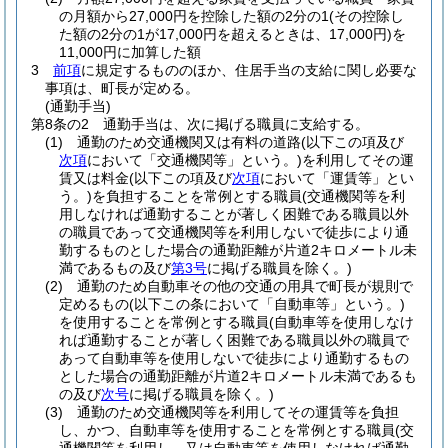
の月額から27,000円を控除した額の2分の1
(その控除し
た額の2分の1が17,000円を超えるときは、17,000円)
を
11,000円に加算した額
3
前項
に規定するもののほか、住居手当の支給に関し必要な
事項は、町長が定める。
(通勤手当)
第8条の2
通勤手当は、次に掲げる職員に支給する。
(1)
通勤のため交通機関又は有料の道路
(以下この項及び
次項
において「交通機関等」という。)
を利用してその運
賃又は料金
(以下この項及び
次項
において「運賃等」とい
う。)
を負担することを常例とする職員
(交通機関等を利
用しなければ通勤することが著しく困難である職員以外
の職員であって交通機関等を利用しないで徒歩により通
勤するものとした場合の通勤距離が片道2キロメートル未
満であるもの及び
第3号
に掲げる職員を除く。)
(2)
通勤のため自動車その他の交通の用具で町長が規則で
定めるもの
(以下この条において「自動車等」という。)
を使用することを常例とする職員
(自動車等を使用しなけ
れば通勤することが著しく困難である職員以外の職員で
あって自動車等を使用しないで徒歩により通勤するもの
とした場合の通勤距離が片道2キロメートル未満であるも
の及び
次号
に掲げる職員を除く。)
(3)
通勤のため交通機関等を利用してその運賃等を負担
し、かつ、自動車等を使用することを常例とする職員
(交