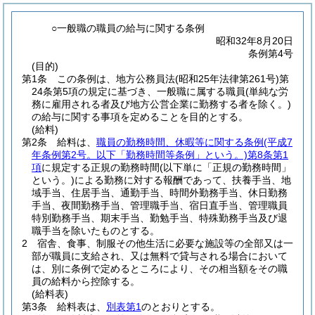
○一般職の職員の給与に関する条例
昭和32年8月20日
条例第4号
(目的)
第1条
この条例は、地方公務員法
(昭和25年法律第261号)
第
24条第5項の規定に基づき、一般職に属する職員
(単純な労
務に雇用される者及び地方公営企業に勤務する者を除く。)
の給与に関する事項を定めることを目的とする。
(給料)
第2条
給料は、
職員の勤務時間、休暇等に関する条例
(平成7
年条例第2号。以下「勤務時間等条例」という。)
第8条第1
項
に規定する正規の勤務時間
(以下単に「正規の勤務時間」
という。)
による勤務に対する報酬であって、扶養手当、地
域手当、住居手当、通勤手当、時間外勤務手当、休日勤務
手当、夜間勤務手当、管理職手当、宿日直手当、管理職員
特別勤務手当、期末手当、勤勉手当、特殊勤務手当及び退
職手当を除いたものとする。
2
宿舎、食事、制服その他生活に必要な施設等の全部又は一
部が職員に支給され、又は無料で貸与される場合において
は、別に条例で定めるところにより、その相当額をその職
員の給料から控除する。
(給料表)
第3条
給料表は、
別表第1
のとおりとする。