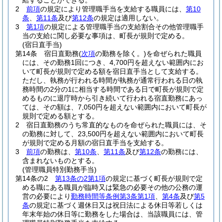
給することができる。
2
前項
の規定により管理職手当を支給する職員には、
第10
条
、
第11条
及び
第12条
の規定は適用しない。
3
第1項
の規定による管理職手当の支給割合その他管理職手
当の支給に関し必要な事項は、町長が規則で定める。
(宿日直手当)
第14条
宿日直勤務
(
次項
の勤務を除く。)
を命ぜられた職員
には、その勤務1回につき、4,700円を超えない範囲内にお
いて町長が規則で定める額を宿日直手当として支給する。
ただし、執務が行われる時間が執務が通常行われる日の執
務時間の2分の1に相当する時間である日で町長が規則で定
めるものに退庁時から引き続いて行われる宿直勤務にあっ
ては、その額は、7,050円を超えない範囲内において町長が
規則で定める額とする。
2
宿日直勤務のうち常直的なものを命ぜられた職員には、そ
の勤務に対して、23,500円を超えない範囲内において町長
が規則で定める月額の宿日直手当を支給する。
3
前項
の勤務は、
第10条
、
第11条
及び
第12条
の勤務には、
含まれないものとする。
(管理職員特別勤務手当)
第14条の2
第13条の2第1項
の規定に基づく町長が規則で定
める職にある職員が臨時又は緊急の必要その他の公務の運
営の必要により
勤務時間等条例第3条第1項
、
第4条
及び
第5
条
の規定に基づく週休日又は祝日法による休日等若しくは
年末年始の休日等に勤務をした場合は、当該職員には、管