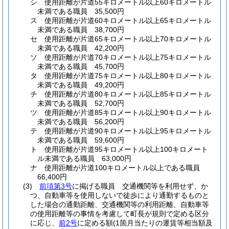
シ
使用距離が片道55キロメートル以上60キロメートル
未満である職員 35,500円
ス
使用距離が片道60キロメートル以上65キロメートル
未満である職員 38,700円
セ
使用距離が片道65キロメートル以上70キロメートル
未満である職員 42,200円
ソ
使用距離が片道70キロメートル以上75キロメートル
未満である職員 45,700円
タ
使用距離が片道75キロメートル以上80キロメートル
未満である職員 49,200円
チ
使用距離が片道80キロメートル以上85キロメートル
未満である職員 52,700円
ツ
使用距離が片道85キロメートル以上90キロメートル
未満である職員 56,200円
テ
使用距離が片道90キロメートル以上95キロメートル
未満である職員 59,600円
ト
使用距離が片道95キロメートル以上100キロメート
ル未満である職員 63,000円
ナ
使用距離が片道100キロメートル以上である職員
66,400円
(3)
前項第3号
に掲げる職員 交通機関等を利用せず、か
つ、自動車等を使用しないで徒歩により通勤するものと
した場合の通勤距離、交通機関等の利用距離、自動車等
の使用距離等の事情を考慮して町長が規則で定める区分
に応じ、
前2号
に定める額
(1箇月当たりの運賃等相当額及