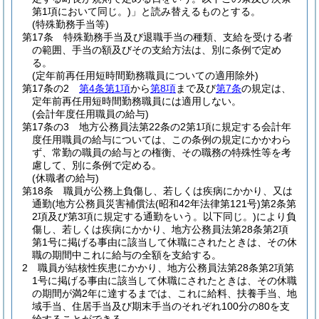
第1項において同じ。)
」と読み替えるものとする。
(特殊勤務手当等)
第17条
特殊勤務手当及び退職手当の種類、支給を受ける者
の範囲、手当の額及びその支給方法は、別に条例で定め
る。
(定年前再任用短時間勤務職員についての適用除外)
第17条の2
第4条第1項
から
第8項
まで及び
第7条
の規定は、
定年前再任用短時間勤務職員には適用しない。
(会計年度任用職員の給与)
第17条の3
地方公務員法第22条の2第1項に規定する会計年
度任用職員の給与については、この条例の規定にかかわら
ず、常勤の職員の給与との権衡、その職務の特殊性等を考
慮して、別に条例で定める。
(休職者の給与)
第18条
職員が公務上負傷し、若しくは疾病にかかり、又は
通勤
(地方公務員災害補償法
(昭和42年法律第121号)
第2条第
2項及び第3項に規定する通勤をいう。以下同じ。)
により負
傷し、若しくは疾病にかかり、地方公務員法第28条第2項
第1号に掲げる事由に該当して休職にされたときは、その休
職の期間中これに給与の全額を支給する。
2
職員が結核性疾患にかかり、地方公務員法第28条第2項第
1号に掲げる事由に該当して休職にされたときは、その休職
の期間が満2年に達するまでは、これに給料、扶養手当、地
域手当、住居手当及び期末手当のそれぞれ100分の80を支