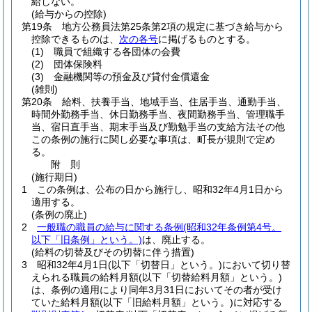
給しない。
(給与からの控除)
第19条
地方公務員法第25条第2項の規定に基づき給与から
控除できるものは、
次の各号
に掲げるものとする。
(1)
職員で組織する各団体の会費
(2)
団体保険料
(3)
金融機関等の預金及び貸付金償還金
(雑則)
第20条
給料、扶養手当、地域手当、住居手当、通勤手当、
時間外勤務手当、休日勤務手当、夜間勤務手当、管理職手
当、宿日直手当、期末手当及び勤勉手当の支給方法その他
この条例の施行に関し必要な事項は、町長が規則で定め
る。
附
則
(施行期日)
1
この条例は、公布の日から施行し、昭和32年4月1日から
適用する。
(条例の廃止)
2
一般職の職員の給与に関する条例
(昭和32年条例第4号。
以下「旧条例」という。)
は、廃止する。
(給料の切替及びその切替に伴う措置)
3
昭和32年4月1日
(以下「切替日」という。)
において切り替
えられる職員の給料月額
(以下「切替給料月額」という。)
は、条例の適用により同年3月31日においてその者が受け
ていた給料月額
(以下「旧給料月額」という。)
に対応する