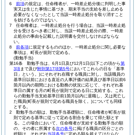
6
前項
の規定は、任命権者が、一時差止処分後に判明した事
実又は生じた事情に基づき、期末手当の支給を差し止める
必要がなくなったとして当該一時差止処分を取り消すこと
を妨げるものではない。
7
任命権者は、一時差止処分を行う場合は、当該一時差止処
分を受けるべき者に対し、当該一時差止処分の際、一時差
止処分の事由を記載した説明書を交付しなければならな
い。
8
前各項
に規定するもののほか、一時差止処分に関し必要な
事項は、町長が規則で定める。
(勤勉手当)
第16条
勤勉手当は、6月1日及び12月1日
(以下この項から
第
3項
まで及び
附則第17項第5号
においてこれらの日を「基準
日」という。)
にそれぞれ在職する職員に対し、当該職員の
基準日以前における直近の人事評価の結果及び基準日以前6
箇月以内の期間における勤務の状況に応じて、それぞれ基
準日の属する月の町長が規則で定める日に支給する。
これ
らの勤勉手当支給基準日前1箇月以内に退職し、又は死亡し
た職員
(町長が規則で定める職員を除く。)
についても同様
とする。
2
勤勉手当の額は、勤勉手当基礎額に、任命権者が町長が規
則で定める基準に従って定める割合を乗じて得た額とす
る。
この場合において、任命権者が支給する勤勉手当の額
の、その者に所属する
次の各号
に掲げる職員の区分ごとの
総額は、それぞれ
当該各号
に定める額を超えてはならな