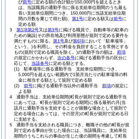
び
前号
に定める額の合計額が150,000円を超えるとき
は、当該職員の通勤手当に係る支給単位期間のうち最も
長い支給単位期間につき、150,000円に当該支給単位期
間の月数を乗じて得た額)
、
第1号
に定める額又は
前号
に
定める額
3
第1項第2号
又は
第3号
に掲げる職員で、自動車等の駐車の
ための施設
(その所在地及び利用形態が規則で定める要件を
満たすものに限る。
第1号
及び
第6項
において「駐車場等」
という。)
を利用し、その料金を負担することを常例とする
もの
(規則で定める職員を除く。)
の通勤手当の額は、
前項
の規定にかかわらず、
次の各号
に掲げる通勤手当の区分に
応じて、
当該各号
に定める額とする。
(1)
駐車場等に係る通勤手当 支給単位期間につき、
5,000円を超えない範囲内で1箇月当たりの駐車場等の料
金に相当する額として規則で定める額
(2)
前号
に掲げる通勤手当以外の通勤手当
前項
の規定に
よる額
4
通勤手当は、支給単位期間
(町長が規則で定める通勤手当
にあっては、町長が規則で定める期間)
に係る最初の月
(当
該月に通勤手当を支給することが困難な場合として規則で
定める場合にあっては、その翌月)
の町長が規則で定める日
に支給する。
5
通勤手当を支給される職員につき、離職その他の町長が規
則で定める事由が生じた場合には、当該職員に、支給単位
期間のうちこれらの事由が生じた後の期間を考慮して町長