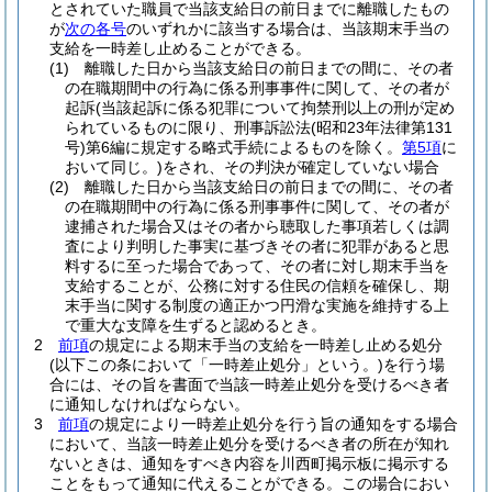
とされていた職員で当該支給日の前日までに離職したもの
が
次の各号
のいずれかに該当する場合は、当該期末手当の
支給を一時差し止めることができる。
(1)
離職した日から当該支給日の前日までの間に、その者
の在職期間中の行為に係る刑事事件に関して、その者が
起訴
(当該起訴に係る犯罪について拘禁刑以上の刑が定め
られているものに限り、刑事訴訟法
(昭和23年法律第131
号)
第6編に規定する略式手続によるものを除く。
第5項
に
おいて同じ。)
をされ、その判決が確定していない場合
(2)
離職した日から当該支給日の前日までの間に、その者
の在職期間中の行為に係る刑事事件に関して、その者が
逮捕された場合又はその者から聴取した事項若しくは調
査により判明した事実に基づきその者に犯罪があると思
料するに至った場合であって、その者に対し期末手当を
支給することが、公務に対する住民の信頼を確保し、期
末手当に関する制度の適正かつ円滑な実施を維持する上
で重大な支障を生ずると認めるとき。
2
前項
の規定による期末手当の支給を一時差し止める処分
(以下この条において「一時差止処分」という。)
を行う場
合には、その旨を書面で当該一時差止処分を受けるべき者
に通知しなければならない。
3
前項
の規定により一時差止処分を行う旨の通知をする場合
において、当該一時差止処分を受けるべき者の所在が知れ
ないときは、通知をすべき内容を川西町掲示板に掲示する
ことをもって通知に代えることができる。
この場合におい