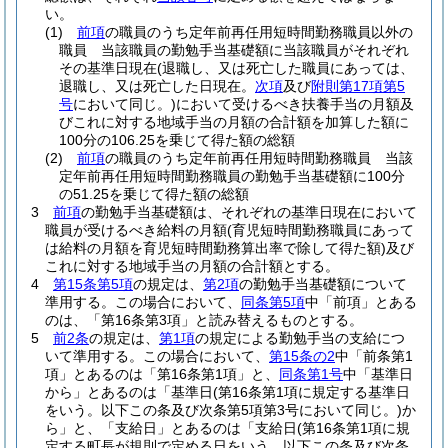
い。
(1)
前項
の職員のうち定年前再任用短時間勤務職員以外の
職員 当該職員の勤勉手当基礎額に当該職員がそれぞれ
その基準日現在
(退職し、又は死亡した職員にあっては、
退職し、又は死亡した日現在。
次項
及び
附則第17項第5
号
において同じ。)
において受けるべき扶養手当の月額及
びこれに対する地域手当の月額の合計額を加算した額に
100分の106.25を乗じて得た額の総額
(2)
前項
の職員のうち定年前再任用短時間勤務職員 当該
定年前再任用短時間勤務職員の勤勉手当基礎額に100分
の51.25を乗じて得た額の総額
3
前項
の勤勉手当基礎額は、それぞれの基準日現在において
職員が受けるべき給料の月額
(育児短時間勤務職員にあって
は給料の月額を育児短時間勤務算出率で除して得た額)
及び
これに対する地域手当の月額の合計額とする。
4
第15条第5項
の規定は、
第2項
の勤勉手当基礎額について
準用する。
この場合において、
同条第5項
中「前項」とある
のは、「第16条第3項」と読み替えるものとする。
5
前2条
の規定は、
第1項
の規定による勤勉手当の支給につ
いて準用する。
この場合において、
第15条の2
中「前条第1
項」とあるのは「第16条第1項」と、
同条第1号
中「基準日
から」とあるのは「基準日
(第16条第1項に規定する基準日
をいう。以下この条及び次条第5項第3号において同じ。)
か
ら」と、「支給日」とあるのは「支給日
(第16条第1項に規
定する町長が規則で定める日をいう。以下この条及び次条