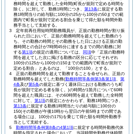
務時間を超えて勤務した全時間
(町長が規則で定める時間を
除く。)
に対して、勤務1時間につき、
第13条
に規定する勤
務1時間当りの給与額に100分の25から100分の50までの範
囲内で町長が規則で定める割合を乗じて得た額を時間外勤
務手当として支給する。
3
定年前再任用短時間勤務職員が、正規の勤務時間が割り振
られた日において、正規の勤務時間を超えてした勤務のう
ち、その勤務の時間とその勤務をした日における正規の勤
務時間との合計が7時間45分に達するまでの間の勤務に対
する
第1項
の規定の適用については、
同項
中「正規の勤務時
間を超えてした次に掲げる勤務の区分に応じてそれぞれ
100分の125から100分の150までの範囲内で町長が規則で
定める割合」とあるのは、「100分の100」とする。
4
正規の勤務時間を超えて勤務することを命ぜられ、正規の
勤務時間を超えてした勤務
(
勤務時間等条例第3条第1項
、
第
4条
及び
第5条
の規定に基づく週休日における勤務のうち町
長が規則で定める者を除く。)
の時間が1箇月について60時
間を超えた職員には、その60時間を超えて勤務した全時間
に対して、
第1項
の規定にかかわらず、勤務1時間につき、
第13条
に規定する勤務1時間当たりの給与額に100分の
150
(その勤務が午後10時から翌日の午前5時までの間であ
る場合には、100分の175)
を乗じて得た額を時間外勤務手
当として支給する。
5
勤務時間等条例第8条の4第1項
に規定する時間外勤務代休
時間を指定された場合において、当該時間外勤務代休時間