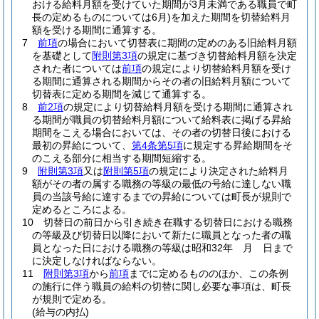
おける給料月額を受けていた期間が3月未満である職員で町
長の定めるものについては6月)
を加えた期間を切替給料月
額を受ける期間に通算する。
7
前項
の場合において切替表に期間の定めのある旧給料月額
を基礎として
附則第3項
の規定に基づき切替給料月額を決定
された者については
前項
の規定により切替給料月額を受け
る期間に通算される期間からその者の旧給料月額について
切替表に定める期間を減じて通算する。
8
前2項
の規定により切替給料月額を受ける期間に通算され
る期間が職員の切替給料月額について給料表に掲げる昇給
期間をこえる場合においては、その者の切替日後における
最初の昇給について、
第4条第5項
に規定する昇給期間をそ
のこえる部分に相当する期間短縮する。
9
附則第3項
又は
附則第5項
の規定により決定された給料月
額がその者の属する職務の等級の最低の号給に達しない職
員の当該号給に達するまでの昇給については町長が規則で
定めるところによる。
10
切替日の前日から引き続き在職する切替日における職務
の等級及び切替日以降において新たに職員となった者の職
員となった日における職務の等級は昭和32年 月 日まで
に決定しなければならない。
11
附則第3項
から
前項
までに定めるもののほか、この条例
の施行に伴う職員の給料の切替に関し必要な事項は、町長
が規則で定める。
(給与の内払)