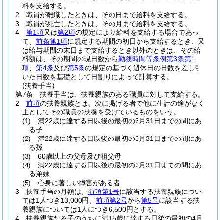
料を支給する。
2
職員が離職したときは、その日まで給料を支給する。
3
職員が死亡したときは、その月まで給料を支給する。
4
第1項
又は
第2項
の規定により給料を支給する場合であっ
て、
前条第1項
に規定する期間の初日から支給するとき、又
は給与期間の末日まで支給するとき以外のときは、その給
料額は、その期間の現日数から
勤務時間等条例第3条第1
項
、
第4条
及び
第5条
の規定の基づく週休日の日数を差し引
いた日数を基礎として日割りによって計算する。
(扶養手当)
第7条
扶養手当は、扶養親族のある職員に対して支給する。
2
前項
の扶養親族とは、次に掲げる者で他に生計の途がなく
主としてその職員の扶養を受けているものをいう。
(1)
満22歳に達する日以後の最初の3月31日までの間にあ
る子
(2)
満22歳に達する日以後の最初の3月31日までの間にあ
る孫
(3)
60歳以上の父母及び祖父母
(4)
満22歳に達する日以後の最初の3月31日までの間にあ
る弟妹
(5)
心身に著しい障害がある者
3
扶養手当の月額は、
前項第1号
に該当する扶養親族につい
ては1人つき13,000円、
前項第2号
から
第5号
に該当する扶
養親族については1人につき6,500円とする。
4
扶養親族たる子のうちに満15歳に達する日後の最初の4月