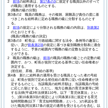
2
前項
の給料表は、
第17条の3
に規定する職員以外のすべて
の職員に適用するものとする。
(職務の級の分類)
第3条の2
職員の職務は、その複雑、困難及び責任の度に基
づきこれを給料表に定める職務の級に分類するものとす
る。
2
前項
の規定により分類される職務の級の内容は、
別表第2
のとおりとする。
(職員の職務の級の決定)
第3条の3
町長は、行政組織に関する法令、条例等の趣旨に
従い、及び
前条第2項
の規定に基づき級別職務分類表に適合
するように、予算の範囲内で職務の級の定数を設定するこ
とができる。
2
職員の職務の級は、
前項
の職員の職務の級ごとの定数の範
囲内で、かつ、町長が規則で定める基準に従い任命権者が
決定する。
(初任給、昇格、昇給の基準)
第4条
新たに給料表の適用を受ける職員となった者の号給
は、町長が規則で定める初任給の基準に従い任命権者が決
定するものとし、当該職員の給料月額は、当該職員の号給
に応じた額とする。
ただし、地方公務員の育児休業等に関
する法律
(平成3年法律第110号。以下「育児休業法」とい
う。)
第10条第3項の規定により同条第1項に規定する育児
短時間勤務
(以下「育児短時間勤務」という。)
の承認を受
けた職員
(同法第17条の規定の適用を受けるものを含む。以