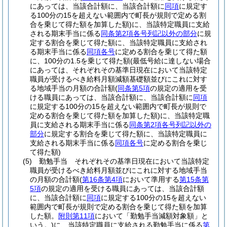
にあっては、当該合計額に、当該合計額に
同項
に規定す
る100分の15を超えない範囲内で町長が規則で定める割
合を乗じて得た額を加算した額)
に、当該特定職員に支給
される期末手当に係る
同条第2項各号列記以外の部分
に規
定する割合を乗じて得た額に、当該特定職員に支給され
る期末手当に係る
同項各号
に定める割合を乗じて得た額
に、100分の1.5を乗じて得た額
(最低号給に達しない場合
にあっては、それぞれその基準日現在において当該特定
職員が受けるべき給料月額減額基礎額並びにこれに対す
る地域手当の月額の合計額
(
同条第5項
の規定の適用を受
ける職員にあっては、当該合計額に、当該合計額に
同項
に規定する100分の15を超えない範囲内で町長が規則で
定める割合を乗じて得た額を加算した額)
に、当該特定職
員に支給される期末手当に係る
同条第2項各号列記以外の
部分
に規定する割合を乗じて得た額に、当該特定職員に
支給される期末手当に係る
同項各号
に定める割合を乗じ
て得た額)
(5)
勤勉手当 それぞれその基準日現在において当該特定
職員が受けるべき給料月額並びにこれに対する地域手当
の月額の合計額
(
第16条第4項
において準用する
第15条第
5項
の規定の適用を受ける職員にあっては、当該合計額
に、当該合計額に
同項
に規定する100分の15を超えない
範囲内で町長が規則で定める割合を乗じて得た額を加算
した額。
附則第11項
において「勤勉手当減額対象額」と
いう。)
に、当該特定職員に支給される勤勉手当に係る
第