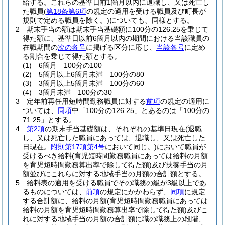
給する。
これらの基準日前1箇月以内に退職し、又は死亡し
た職員
(
第18条第6項
の規定の適用を受ける職員及び町長が
規則で定める職員を除く。)
についても、同様とする。
2
期末手当の額は期末手当基礎額に100分の126.25を乗じて
得た額に、基準日以前6箇月以内の期間における当該職員の
在職期間の
次の各号
に掲げる区分に応じ、
当該各号
に定め
る割合を乗じて得た額とする。
(1)
6箇月 100分の100
(2)
5箇月以上6箇月未満 100分の80
(3)
3箇月以上5箇月未満 100分の60
(4)
3箇月未満 100分の30
3
定年前再任用短時間勤務職員に対する
前項
の規定の適用に
ついては、
同項
中「100分の126.25」とあるのは「100分の
71.25」とする。
4
第2項
の期末手当基礎額は、それぞれの基準日現在
(退職
し、又は死亡した職員にあっては、退職し、又は死亡した
日現在。
附則第17項第4号
において同じ。)
において職員が
受けるべき給料
(育児短時間勤務職員にあっては給料の月額
を育児短時間勤務算出率で除して得た額)
及び扶養手当の月
額並びにこれらに対する地域手当の月額の合計額とする。
5
給料表の適用を受ける職員でその職務の級が3級以上であ
るものについては、
前項
の規定にかかわらず、
同項
に規定
する合計額に、給料の月額
(育児短時間勤務職員にあっては
給料の月額を育児短時間勤務算出率で除して得た額)
及びこ
れに対する地域手当の月額の合計額に職の職務上の段階、