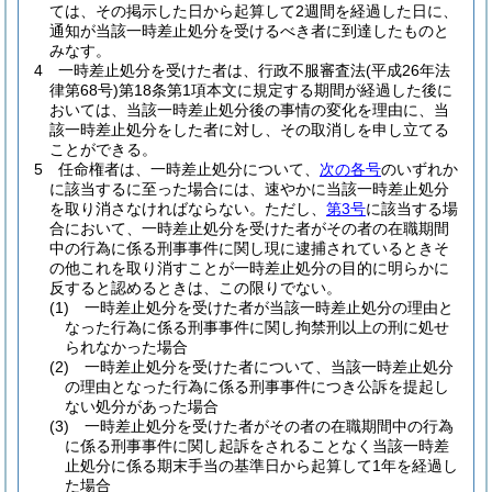
ては、その掲示した日から起算して2週間を経過した日に、
通知が当該一時差止処分を受けるべき者に到達したものと
みなす。
4
一時差止処分を受けた者は、行政不服審査法
(平成26年法
律第68号)
第18条第1項本文に規定する期間が経過した後に
おいては、当該一時差止処分後の事情の変化を理由に、当
該一時差止処分をした者に対し、その取消しを申し立てる
ことができる。
5
任命権者は、一時差止処分について、
次の各号
のいずれか
に該当するに至った場合には、速やかに当該一時差止処分
を取り消さなければならない。
ただし、
第3号
に該当する場
合において、一時差止処分を受けた者がその者の在職期間
中の行為に係る刑事事件に関し現に逮捕されているときそ
の他これを取り消すことが一時差止処分の目的に明らかに
反すると認めるときは、この限りでない。
(1)
一時差止処分を受けた者が当該一時差止処分の理由と
なった行為に係る刑事事件に関し拘禁刑以上の刑に処せ
られなかった場合
(2)
一時差止処分を受けた者について、当該一時差止処分
の理由となった行為に係る刑事事件につき公訴を提起し
ない処分があった場合
(3)
一時差止処分を受けた者がその者の在職期間中の行為
に係る刑事事件に関し起訴をされることなく当該一時差
止処分に係る期末手当の基準日から起算して1年を経過し
た場合