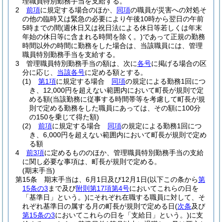
理職員特別勤務手当を支給する。
2
前項
に規定する場合のほか、
同項
の職員が災害への対処そ
の他の臨時又は緊急の必要により午後10時から翌日の午前
5時までの間
(週休日又は祝日法による休日等若しくは年末
年始の休日等に含まれる時間を除く。)
であって正規の勤務
時間以外の時間に勤務をした場合は、当該職員には、管理
職員特別勤務手当を支給する。
3
管理職員特別勤務手当の額は、次に
各号
に掲げる場合の区
分に応じ、
当該各号
に定める額とする。
(1)
第1項
に規定する場合
同項
の規定による勤務1回につ
き、12,000円を超えない範囲内において町長が規則で定
める額
(当該勤務に従事する時間帯等を考慮して町長が規
則で定める勤務をした職員にあっては、その額に100分
の150を乗じて得た額)
(2)
前項
に規定する場合
同項
の規定による勤務1回につ
き、6,000円を超えない範囲内において町長が規則で定め
る額
4
前3項
に定めるもののほか、管理職員特別勤務手当の支給
に関し必要な事項は、町長が規則で定める。
(期末手当)
第15条
期末手当は、6月1日及び12月1日
(以下この条から
第
15条の3
まで及び
附則第17項第4号
においてこれらの日を
「基準日」という。)
にそれぞれ在職する職員に対して、そ
れぞれ基準日の属する月の町長が規則で定める日
(
次条
及び
第15条の3
においてこれらの日を「支給日」という。)
に支