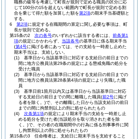
職務の級等を考慮して町長が規則で定める職員の区分に応
じて100分の15を超えない範囲内で町長が規則で定める割
合を乗じて得た額を加算した額を
第2項
の期末手当基礎額と
する。
6
第2項
に規定する在職期間の算定に関し必要な事項は、町
長が規則で定める。
第15条の2
次の各号
のいずれかに該当する者には、
前条第1
項
の規定にかかわらず、
当該各号
の基準日に係る期末手当
(
第4号
に掲げる者にあっては、その支給を一時差し止めた
期末手当)
は、支給しない。
(1)
基準日から当該基準日に対応する支給日の前日までの
間に地方公務員法第29条の規定による懲戒免職の処分を
受けた職員
(2)
基準日から当該基準日に対応する支給日の前日までの
間に地方公務員法第28条第4項の規定により失職した職
員
(3)
基準日前1箇月以内又は基準日から当該基準日に対応
する支給日の前日までの間に離職した職員
(
前2号
に掲げ
る者を除く。)
で、その離職した日から当該支給日の前日
までの間に拘禁刑以上の刑に処せられたもの
(4)
次条第1項
の規定により期末手当の支給を一時差し止
める処分を受けた者
(当該処分を取り消された者を除
く。)
で、その者の在職期間中の行為に係る刑事事件に関
し拘禁刑以上の刑に処せられたもの
第15条の3
任命権者は、支給日に期末手当を支給すること