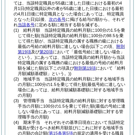
ては、当該特定職員が55歳に達した日後における最初の4
月1日
(特定職員以外の者が55歳に達した日後における最初
の4月1日後に特定職員となった場合にあっては、特定職員
となった日)
以後、
次の各号
に掲げる給与の額から、それぞ
れ
当該各号
に定める額に相当する額を減ずる。
(1)
給料月額 当該特定職員の給料月額に100分の1.5を乗
じて得た額
(当該特定職員の給料月額に100分の98.5を乗
じて得た額が、当該特定職員の属する職務の級における
最低の号給の給料月額に達しない場合
(以下この項、
附則
第19項
及び
第20項
において「最低号給に達しない場合」
という。)
にあっては、当該特定職員の給料月額から当該
特定職員の属する職務の級における最低の号給の給料月
額を減じた額
(以下この項及び
附則第19項
において「給料
月額減額基礎額」という。)
)
(2)
地域手当 当該特定職員の給料月額に対する地域手当
の月額に100分の1.5を乗じて得た額
(最低号給に達しない
場合にあっては、給料月額減額基礎額に対する地域手当
の月額)
(3)
管理職手当 当該特定職員の給料月額に対する管理職
手当の月額に100分の1.5を乗じて得た額
(最低の号給に達
しない場合にあっては、給料月額減額基礎額に対する管
理職手当の月額)
(4)
期末手当 それぞれその基準日現在において当該特定
職員が受けるべき給料月額並びにこれに対する地域手当
の月額の合計額
(
第15条第5項
の規定の適用を受ける職員