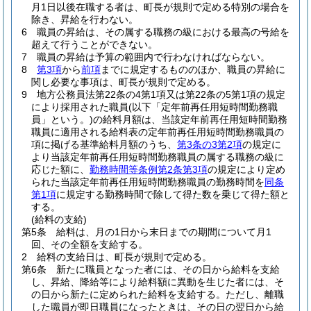
月1日以後在職する者は、町長が規則で定める特別の場合を
除き、昇給を行わない。
6
職員の昇給は、その属する職務の級における最高の号給を
超えて行うことができない。
7
職員の昇給は予算の範囲内で行わなければならない。
8
第3項
から
前項
までに規定するもののほか、職員の昇給に
関し必要な事項は、町長が規則で定める。
9
地方公務員法第22条の4第1項又は第22条の5第1項の規定
により採用された職員
(以下「定年前再任用短時間勤務職
員」という。)
の給料月額は、当該定年前再任用短時間勤務
職員に適用される給料表の定年前再任用短時間勤務職員の
項に掲げる基準給料月額のうち、
第3条の3第2項
の規定に
より当該定年前再任用短時間勤務職員の属する職務の級に
応じた額に、
勤務時間等条例第2条第3項
の規定により定め
られた当該定年前再任用短時間勤務職員の勤務時間を
同条
第1項
に規定する勤務時間で除して得た数を乗じて得た額と
する。
(給料の支給)
第5条
給料は、月の1日から末日までの期間について月1
回、その全額を支給する。
2
給料の支給日は、町長が規則で定める。
第6条
新たに職員となった者には、その日から給料を支給
し、昇給、降給等により給料額に異動を生じた者には、そ
の日から新たに定められた給料を支給する。
ただし、離職
した職員が即日職員になったときは、その日の翌日から給