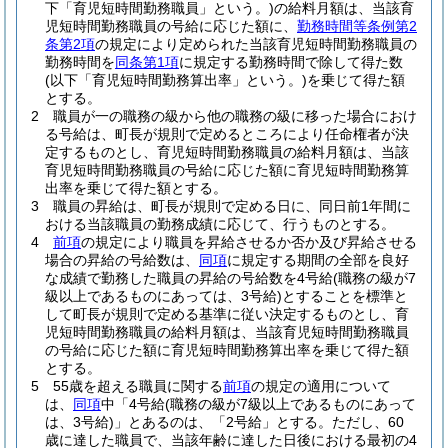
下「育児短時間勤務職員」という。)
の給料月額は、当該育
児短時間勤務職員の号給に応じた額に、
勤務時間等条例第2
条第2項
の規定により定められた当該育児短時間勤務職員の
勤務時間を
同条第1項
に規定する勤務時間で除して得た数
(以下「育児短時間勤務算出率」という。)
を乗じて得た額
とする。
2
職員が一の職務の級から他の職務の級に移った場合におけ
る号給は、町長が規則で定めるところにより任命権者が決
定するものとし、育児短時間勤務職員の給料月額は、当該
育児短時間勤務職員の号給に応じた額に育児短時間勤務算
出率を乗じて得た額とする。
3
職員の昇給は、町長が規則で定める日に、同日前1年間に
おける当該職員の勤務成績に応じて、行うものとする。
4
前項
の規定により職員を昇給させるか否か及び昇給させる
場合の昇給の号給数は、
同項
に規定する期間の全部を良好
な成績で勤務した職員の昇給の号給数を4号給
(職務の級が7
級以上であるものにあっては、3号給)
とすることを標準と
して町長が規則で定める基準に従い決定するものとし、育
児短時間勤務職員の給料月額は、当該育児短時間勤務職員
の号給に応じた額に育児短時間勤務算出率を乗じて得た額
とする。
5
55歳を超える職員に関する
前項
の規定の適用について
は、
同項
中「4号給
(職務の級が7級以上であるものにあって
は、3号給)
」とあるのは、「2号給」とする。
ただし、60
歳に達した職員で、当該年齢に達した日後における最初の4