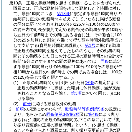
第10条
正規の勤務時間を超えて勤務することを命ぜられた
職員には、正規の勤務時間を超えて勤務した全時間に対し
て、勤務1時間につき、
第13条
に規定する勤務1時間当りの
給与額に正規の勤務時間を超えてしていた次に掲げる勤務
の区分に応じてそれぞれ100分の125から100分の150まで
の範囲内で町長が規則で定める割合
(その勤務が午後10時か
ら翌日の午前5時までの間にある場合には、その割合に100
分の25を加算した割合)
を乗じて得た額を時間外勤務手当と
して支給する
(育児短時間勤務職員が、
第1号
に掲げる勤務
で正規の勤務時間を越えてしたもののうち、その勤務の時
間とその勤務をした日における正規の勤務時間との合計が7
時間45分に達するまでの間の勤務にあっては、
同条
に規定
する勤務1時間当たりの給与額に100分の100
(その勤務が午
後10時から翌日の午前5時までの間である場合には、100分
の125)
を乗じて得た額とする。)
。
(1)
正規の勤務時間が割り振られた日
(
次条
の規定により
正規の勤務時間中に勤務した職員に休日勤務手当が支給
されることとなる日を除く。
第3項
において同じ。)
にお
ける勤務
(2)
前号
に掲げる勤務以外の勤務
2
前項
の規定にかかわらず、
勤務時間等条例第5条
の規定に
より、あらかじめ
同条例第3条第2項
又は
第4条
により割り
振られた1週間の正規の勤務時間
(以下この条において「割
り振り変更前の正規の勤務時間」という。)
を超えて勤務す
ることを命ぜられた職員には、割り振り変更前の正規の勤