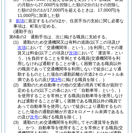
の月額から27,000円を控除した額の2分の1
(その控除し
た額の2分の1が17,000円を超えるときは、17,000円)
を
11,000円に加算した額
3
前項
に規定するもののほか、住居手当の支給に関し必要な
事項は、町長が定める。
(通勤手当)
第8条の2
通勤手当は、次に掲げる職員に支給する。
(1)
通勤のため交通機関又は有料の道路
(以下この項及び
次項
において「交通機関等」という。)
を利用してその運
賃又は料金
(以下この項及び
次項
において「運賃等」とい
う。)
を負担することを常例とする職員
(交通機関等を利
用しなければ通勤することが著しく困難である職員以外
の職員であって交通機関等を利用しないで徒歩により通
勤するものとした場合の通勤距離が片道2キロメートル未
満であるもの及び
第3号
に掲げる職員を除く。)
(2)
通勤のため自動車その他の交通の用具で町長が規則で
定めるもの
(以下この条において「自動車等」という。)
を使用することを常例とする職員
(自動車等を使用しなけ
れば通勤することが著しく困難である職員以外の職員で
あって自動車等を使用しないで徒歩により通勤するもの
とした場合の通勤距離が片道2キロメートル未満であるも
の及び
次号
に掲げる職員を除く。)
(3)
通勤のため交通機関等を利用してその運賃等を負担
し、かつ、自動車等を使用することを常例とする職員
(交