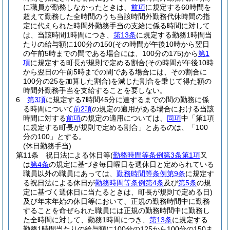
に職員が勤務しなかったときは、
前項
に規定する60時間を
超えて勤務した全時間のうち当該時間外勤務代休時間の指
定に代えられた時間外勤務手当の支給に係る時間に対して
は、当該時間1時間につき、
第13条
に規定する勤務1時間当
たりの給与額に100分の150
(その時間が午後10時から翌日
の午前5時までの間である場合には、100分の175)
から
第1
項
に規定する町長が規則で定める割合
(その時間が午後10時
から翌日の午前5時までの間である場合には、その割合に
100分の25を加算した割合)
を減じた割合を乗じて得た額の
時間外勤務手当を支給することを要しない。
6
第3項
に規定する7時間45分に達するまでの間の勤務に係
る時間について
前2項
の規定の適用がある場合における当該
時間に対する
前項
の規定の適用については、
同項
中「第1項
に規定する町長が規則で定める割合」とあるのは、「100
分の100」とする。
(休日勤務手当)
第11条
祝日法による休日等
(
勤務時間等条例第3条第1項
又
は
第4条
の規定に基づき毎日曜日を週休日と定められている
職員以外の職員にあっては、
勤務時間等条例第9条
に規定す
る祝日法による休日が
勤務時間等条例第4条
及び
第5条
の規
定に基づく週休日に当たるときは、町長が規則で定める日)
及び年末年始の休日等において、正規の勤務時間中に勤務
することを命ぜられた職員には正規の勤務時間中に勤務し
た全時間に対して、勤務1時間につき、
第13条
に規定する
勤務1時間当たりの給与額に100分の125から100分の150ま