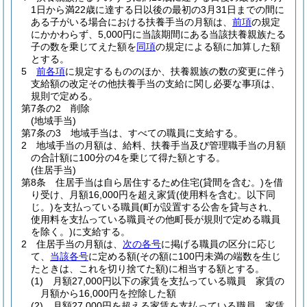
1日から満22歳に達する日以後の最初の3月31日までの間に
ある子がいる場合における扶養手当の月額は、
前項
の規定
にかかわらず、5,000円に当該期間にある当該扶養親族たる
子の数を乗じてえた額を
同項
の規定による額に加算した額
とする。
5
前各項
に規定するもののほか、扶養親族の数の変更に伴う
支給額の改定その他扶養手当の支給に関し必要な事項は、
規則で定める。
第7条の2
削除
(地域手当)
第7条の3
地域手当は、すべての職員に支給する。
2
地域手当の月額は、給料、扶養手当及び管理職手当の月額
の合計額に100分の4を乗じて得た額とする。
(住居手当)
第8条
住居手当は自ら居住するため住宅
(貸間を含む。)
を借
り受け、月額16,000円を超え家賃
(使用料を含む。以下同
じ。)
を支払っている職員
(町が設置する公舎を貸与され、
使用料を支払っている職員その他町長が規則で定める職員
を除く。)
に支給する。
2
住居手当の月額は、
次の各号
に掲げる職員の区分に応じ
て、
当該各号
に定める額
(その額に100円未満の端数を生じ
たときは、これを切り捨てた額)
に相当する額とする。
(1)
月額27,000円以下の家賃を支払っている職員 家賃の
月額から16,000円を控除した額
(2)
月額27,000円を超える家賃を支払っている職員 家賃