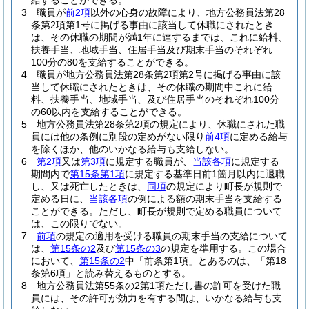
給することができる。
3
職員が
前2項
以外の心身の故障により、地方公務員法第28
条第2項第1号に掲げる事由に該当して休職にされたとき
は、その休職の期間が満1年に達するまでは、これに給料、
扶養手当、地域手当、住居手当及び期末手当のそれぞれ
100分の80を支給することができる。
4
職員が地方公務員法第28条第2項第2号に掲げる事由に該
当して休職にされたときは、その休職の期間中これに給
料、扶養手当、地域手当、及び住居手当のそれぞれ100分
の60以内を支給することができる。
5
地方公務員法第28条第2項の規定により、休職にされた職
員には他の条例に別段の定めがない限り
前4項
に定める給与
を除くほか、他のいかなる給与も支給しない。
6
第2項
又は
第3項
に規定する職員が、
当該各項
に規定する
期間内で
第15条第1項
に規定する基準日前1箇月以内に退職
し、又は死亡したときは、
同項
の規定により町長が規則で
定める日に、
当該各項
の例による額の期末手当を支給する
ことができる。
ただし、町長が規則で定める職員について
は、この限りでない。
7
前項
の規定の適用を受ける職員の期末手当の支給について
は、
第15条の2
及び
第15条の3
の規定を準用する。
この場合
において、
第15条の2
中「前条第1項」とあるのは、「第18
条第6項」と読み替えるものとする。
8
地方公務員法第55条の2第1項ただし書の許可を受けた職
員には、その許可が効力を有する間は、いかなる給与も支