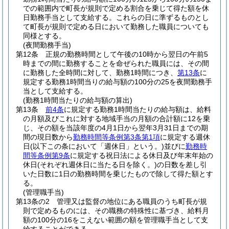
での範囲内で町長が規則で定める割合を乗じて得た額を休
日勤務手当として支給する。
これらの日に準ずるものとし
て町長が規則で定める日において勤務した職員についても
同様とする。
(夜間勤務手当)
第12条
正規の勤務時間として午後の10時から翌日の午前5
時までの間に勤務することを命ぜられた職員には、その間
に勤務した全時間に対して、勤務1時間につき、
第13条
に
規定する勤務1時間当りの給与額の100分の25を夜間勤務手
当として支給する。
(勤務1時間当たりの給与額の算出)
第13条
前4条
に規定する勤務1時間当たりの給与額は、給料
の月額及びこれに対する地域手当の月額の合計額に12を乗
じ、その額を当該年度の4月1日から翌年3月31日までの期
間の現日数から
勤務時間等条例第3条第1項
に規定する週休
日
(以下この条において「週休日」という。)
並びに
勤務時
間等条例第9条
に規定する祝日法による休日及び年末年始の
休日
(それぞれ週休日に当たる日を除く。)
の日数を差し引
いた日数に1日の勤務時間を乗じたもので除して得た額とす
る。
(管理職手当)
第13条の2
管理又は監督の地位にある職員のうち町長が規
則で定めるものには、その職務の特殊性に基づき、給料月
額の100分の16をこえない範囲の額を管理職手当として支