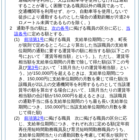
通機関等を利用し、又は自動車等を使用しなければ通勤
することが著しく困難である職員以外の職員であって、
交通機関等を利用せず、かつ、自動車等を使用しないで
徒歩により通勤するものとした場合の通勤距離が片道2キ
ロメートル未満であるものを除く。)
2
通勤手当の額は、
次の各号
に掲げる職員の区分に応じ、
当
該各号
に定める額とする。
(1)
前項第1号
に掲げる職員 支給単位期間につき、町長
が規則で定めるところにより算出した当該職員の支給単
位期間の通勤に要する運賃等の額に相当する額
(以下この
号において「運賃等相当額」という。)
。
ただし、運賃等
相当額を支給単位期間の月数で除して得た額
(以下この号
及び
第3号
において「1箇月当たりの運賃等相当額」とい
う。)
が150,000円を超えるときは、支給単位期間につ
き、150,000円に支給単位期間の月数を乗じて得た額
(当
該職員が2以上の交通機関等を利用するものとして当該運
賃等の額を算出する場合において、1箇月当たりの運賃等
相当額の合計額が150,000円を超えるときは、当該職員
の通勤手当に係る支給単位期間のうち最も長い支給単位
期間につき、150,000円に当該支給単位期間の月数を乗
じて得た額)
(2)
前項第2号
に掲げる職員 次に掲げる職員の区分に応
じ、支給単位期間につき、それぞれ次に定める額
(定年前
再任用短時間勤務職員及び育児短時間勤務職員のうち、
支給単位期間当たりの通勤回数を考慮して町長が規則で