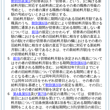
附則別表第1
の切替表
(以下「切替表」という。)
に掲げる新
給料月額に対応する給料表に定めるその者の職務の等級の
号給とし、その者の属する職務の等級に新給料月額と同じ
額の号給がないときはその額とする。
4
旧給料月額が、切替表に期間の定のある旧給料月額である
職員のうち、
附則第6項
の規定により切替給料月額を受ける
期間に通算される期間が切替表に定める期間に達しない者
については、
前項
の規定にかかわらず、切替表の旧給料月
額の欄におけるその者の旧給料月額に相当する額の直近上
位の額
(その額が切替表の旧給料月額の欄におけるその者の
旧給料月額に相当する額の直近下位の額に対応する新給料
月額に達しない額であるときは、その新給料月額)
をその者
の切替給料月額とする。
5
前項
の規定により切替給料月額を決定された職員について
はその者の切替給料月額を受ける期間
(
附則第6項
の規定に
より通算される期間を含む。)
が昭和32年7月1日までにそ
の者の旧給料月額について切替表に定める期間に達するこ
ととなる者にあっては同年同月同日を、その他の者にあっ
ては同年10月1日をそれぞれ切替日とみなし、その者の旧
給料月額を基礎として
附則第3項
の規定を適用し、その日に
おけるその者の給料月額を決定するものとする。
6
第4条第5項
及び
第7項
の規定の適用については、切替日の
前日における給料月額を受けていた期間
(その期間がその給
料月額について旧条例第4条第1項各号に定める期間の最短
期間をこえるときは、その最短期間)
に3月
(切替日の前日に