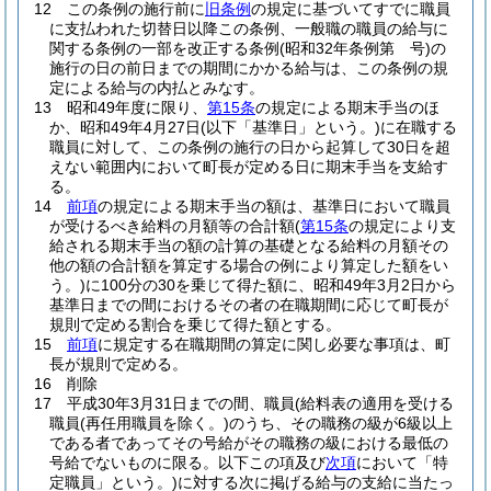
12
この条例の施行前に
旧条例
の規定に基づいてすでに職員
に支払われた切替日以降この条例、一般職の職員の給与に
関する条例の一部を改正する条例
(昭和32年条例第 号)
の
施行の日の前日までの期間にかかる給与は、この条例の規
定による給与の内払とみなす。
13
昭和49年度に限り、
第15条
の規定による期末手当のほ
か、昭和49年4月27日
(以下「基準日」という。)
に在職する
職員に対して、この条例の施行の日から起算して30日を超
えない範囲内において町長が定める日に期末手当を支給す
る。
14
前項
の規定による期末手当の額は、基準日において職員
が受けるべき給料の月額等の合計額
(
第15条
の規定により支
給される期末手当の額の計算の基礎となる給料の月額その
他の額の合計額を算定する場合の例により算定した額をい
う。)
に100分の30を乗じて得た額に、昭和49年3月2日から
基準日までの間におけるその者の在職期間に応じて町長が
規則で定める割合を乗じて得た額とする。
15
前項
に規定する在職期間の算定に関し必要な事項は、町
長が規則で定める。
16
削除
17
平成30年3月31日までの間、職員
(給料表の適用を受ける
職員
(再任用職員を除く。)
のうち、その職務の級が6級以上
である者であってその号給がその職務の級における最低の
号給でないものに限る。以下この項及び
次項
において「特
定職員」という。)
に対する次に掲げる給与の支給に当たっ