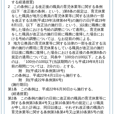
する経過措置)
2
この条例による改正後の職員の育児休業等に関する条例
(以下「改正後の条例」という。)
第8条の規定は、育児休業
をした職員が地方公務員の育児休業等に関する法律の一部
を改正する法律
(平成19年法律第44号)
の施行の日
(平成19年
8月1日。以下「改正法の施行日」という。)
以後に職務に復
帰した場合における号給の調整について適用し、育児休業
をした職員が改正法の施行日前に職務に復帰した場合にお
ける号給の調整については、なお従前の例による。
3
地方公務員の育児休業等に関する法律の一部を改正する法
律の施行の際現に育児休業をしている職員が改正法の施行
日以後に職務に復帰した場合における改正後の条例第8条の
規定の適用については、同条中「100分の100以下」とある
のは、「100分の100以下
(当該期間のうち平成19年8月1日
前の期間については、2分の1)
」とする。
附
則
(平成21年
条例第18号)
この条例は、平成22年4月1日から施行する。
附
則
(平成22年
条例第6号)
(施行期日)
第1条
この条例は、平成22年6月30日から施行する。
(経過措置)
第2条
この条例の施行の日前に改正前の職員の育児休業等に
関する条例第3条第4号又は第10条第5号の規定により職員
が申し出た計画は、同日以後は、それぞれ改正後の職員の
育児休業等に関する条例第3条第4号又は第10条第5号の規