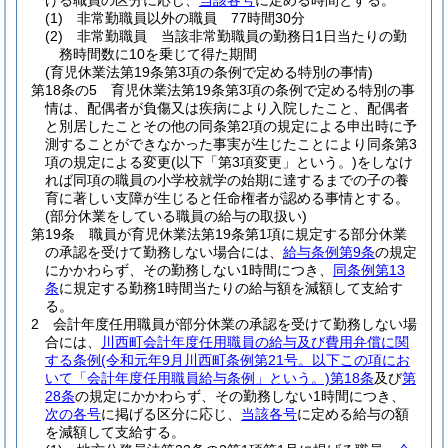
げる職員の区分に応じ、
当該各号
に定める時間とする。
(1)
非常勤職員以外の職員 77時間30分
(2)
非常勤職員 当該非常勤職員の勤務日1日当たりの勤
務時間数に10を乗じて得た期間
(育児休業法第19条第3項の条例で定める特別の事情)
第18条の5
育児休業法第19条第3項の条例で定める特別の事
情は、配偶者が負傷又は疾病により入院したこと、配偶者
と別居したことその他の同条第2項の規定による申出時に予
測することができなかった事実が生じたことにより同条第3
項の規定による変更
(以下「第3項変更」という。)
をしなけ
れば同項の職員の小学校就学の始期に達するまでの子の養
育に著しい支障が生じると任命権者が認める事情とする。
(部分休業をしている職員の給与の取扱い)
第19条
職員が育児休業法第19条第1項に規定する部分休業
の承認を受けて勤務しない場合には、
給与条例第9条
の規定
にかかわらず、その勤務しない1時間につき、
同条例第13
条
に規定する勤務1時間当たりの給与額を減額して支給す
る。
2
会計年度任用職員が部分休業の承認を受けて勤務しない場
合には、
川西町会計年度任用職員の給与及び費用弁償に関
する条例
(令和元年9月川西町条例第21号。以下この項にお
いて「会計年度任用職員給与条例」という。)
第18条
及び
第
28条
の規定にかかわらず、その勤務しない1時間につき、
次の各号
に掲げる区分に応じ、
当該各号
に定める給与の額
を減額して支給する。