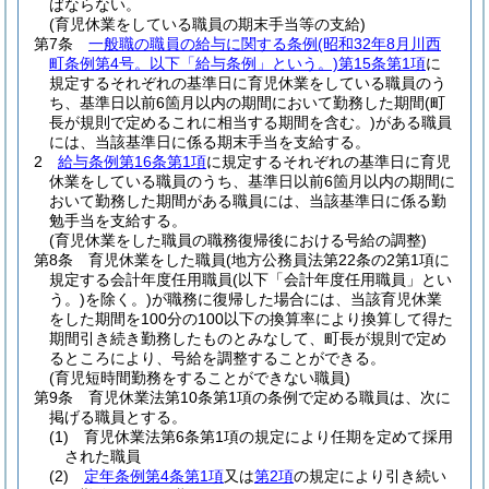
ばならない。
(育児休業をしている職員の期末手当等の支給)
第7条
一般職の職員の給与に関する条例
(昭和32年8月川西
町条例第4号。以下「給与条例」という。)
第15条第1項
に
規定するそれぞれの基準日に育児休業をしている職員のう
ち、基準日以前6箇月以内の期間において勤務した期間
(町
長が規則で定めるこれに相当する期間を含む。)
がある職員
には、当該基準日に係る期末手当を支給する。
2
給与条例第16条第1項
に規定するそれぞれの基準日に育児
休業をしている職員のうち、基準日以前6箇月以内の期間に
おいて勤務した期間がある職員には、当該基準日に係る勤
勉手当を支給する。
(育児休業をした職員の職務復帰後における号給の調整)
第8条
育児休業をした職員
(地方公務員法第22条の2第1項に
規定する会計年度任用職員
(以下「会計年度任用職員」とい
う。)
を除く。)
が職務に復帰した場合には、当該育児休業
をした期間を100分の100以下の換算率により換算して得た
期間引き続き勤務したものとみなして、町長が規則で定め
るところにより、号給を調整することができる。
(育児短時間勤務をすることができない職員)
第9条
育児休業法第10条第1項の条例で定める職員は、次に
掲げる職員とする。
(1)
育児休業法第6条第1項の規定により任期を定めて採用
された職員
(2)
定年条例第4条第1項
又は
第2項
の規定により引き続い