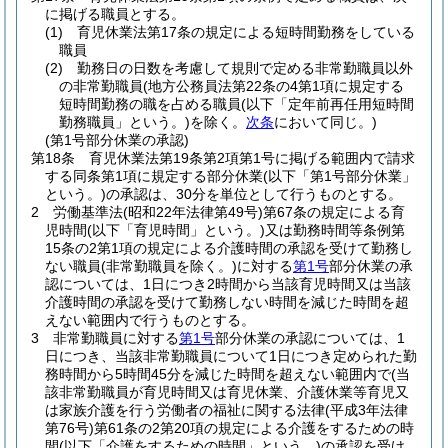
に掲げる職員とする。
(1)
育児休業法第17条の規定による短時間勤務をしている
職員
(2)
勤務日の日数を考慮して規則で定める非常勤職員以外
の非常勤職員
(地方公務員法第22条の4第1項に規定する
短時間勤務の職を占める職員
(以下「定年前再任用短時間
勤務職員」という。)
を除く。
次条
において同じ。)
(第1号部分休業の承認)
第18条
育児休業法第19条第2項第1号に掲げる範囲内で請求
する同条第1項に規定する部分休業
(以下「第1号部分休業」
という。)
の承認は、30分を単位として行うものとする。
2
労働基準法
(昭和22年法律第49号)
第67条の規定による育
児時間
(以下「育児時間」という。)
又は勤務時間等条例第
15条の2第1項の規定による介護時間の承認を受けて勤務し
ない職員
(非常勤職員を除く。)
に対する
第1号
部分休業の承
認については、1日につき2時間から当該育児時間又は当該
介護時間の承認を受けて勤務しない時間を減じた時間を超
えない範囲内で行うものとする。
3
非常勤職員に対する
第1号
部分休業の承認については、1
日につき、当該非常勤職員について1日につき定められた勤
務時間から5時間45分を減じた時間を超えない範囲内で
(当
該非常勤職員が育児時間又は育児休業、介護休業等育児又
は家族介護を行う労働者の福祉に関する法律
(平成3年法律
第76号)
第61条の2第20項の規定による介護をするための時
間
(以下「介護をするための時間」という。)
の承認を受け