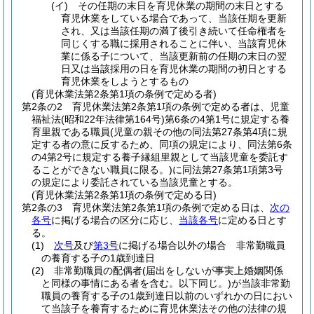
(イ)
その任期の末日を育児休業の期間の末日とする
育児休業をしている場合であって、当該任期を更新
され、又は当該任期の満了後引き続いて任命権者を
同じくする職に採用されることに伴い、当該育児休
業に係る子について、当該更新前の任期の末日の翌
日又は当該採用の日を育児休業の期間の初日とする
育児休業をしようとするもの
(育児休業法第2条第1項の条例で定める者)
第2条の2
育児休業法第2条第1項の条例で定める者は、児童
福祉法
(昭和22年法律第164号)
第6条の4第1号に規定する養
育里親である職員
(児童の親その他の同法第27条第4項に規
定する者の意に反するため、同項の規定により、同法第6条
の4第2号に規定する養子縁組里親として当該児童を委託す
ることができない職員に限る。)
に同法第27条第1項第3号
の規定により委託されている当該児童とする。
(育児休業法第2条第1項の条例で定める日)
第2条の3
育児休業法第2条第1項の条例で定める日は、
次の
各号
に掲げる場合の区分に応じ、
当該各号
に定める日とす
る。
(1)
次号
及び
第3号
に掲げる場合以外の場合 非常勤職員
の養育する子の1歳到達日
(2)
非常勤職員の配偶者
(届出をしないが事実上婚姻関係
と同様の事情にある者を含む。以下同じ。)
が当該非常勤
職員の養育する子の1歳到達日以前のいずれかの日におい
て当該子を養育するために育児休業法その他の法律の規