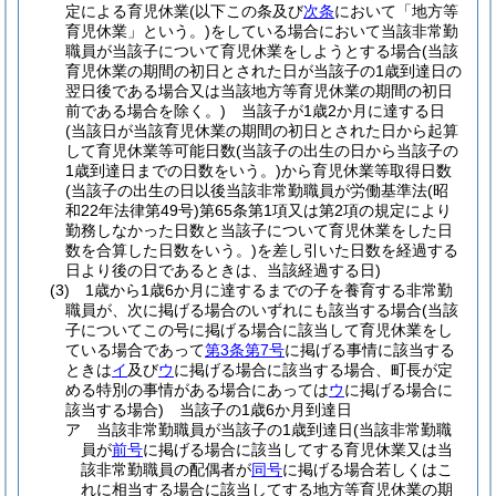
定による育児休業
(以下この条及び
次条
において「地方等
育児休業」という。)
をしている場合において当該非常勤
職員が当該子について育児休業をしようとする場合
(当該
育児休業の期間の初日とされた日が当該子の1歳到達日の
翌日後である場合又は当該地方等育児休業の期間の初日
前である場合を除く。)
当該子が1歳2か月に達する日
(当該日が当該育児休業の期間の初日とされた日から起算
して育児休業等可能日数
(当該子の出生の日から当該子の
1歳到達日までの日数をいう。)
から育児休業等取得日数
(当該子の出生の日以後当該非常勤職員が労働基準法
(昭
和22年法律第49号)
第65条第1項又は第2項の規定により
勤務しなかった日数と当該子について育児休業をした日
数を合算した日数をいう。)
を差し引いた日数を経過する
日より後の日であるときは、当該経過する日)
(3)
1歳から1歳6か月に達するまでの子を養育する非常勤
職員が、次に掲げる場合のいずれにも該当する場合
(当該
子についてこの号に掲げる場合に該当して育児休業をし
ている場合であって
第3条第7号
に掲げる事情に該当する
ときは
イ
及び
ウ
に掲げる場合に該当する場合、町長が定
める特別の事情がある場合にあっては
ウ
に掲げる場合に
該当する場合)
当該子の1歳6か月到達日
ア
当該非常勤職員が当該子の1歳到達日
(当該非常勤職
員が
前号
に掲げる場合に該当してする育児休業又は当
該非常勤職員の配偶者が
同号
に掲げる場合若しくはこ
れに相当する場合に該当してする地方等育児休業の期