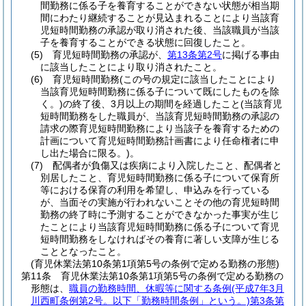
間勤務に係る子を養育することができない状態が相当期
間にわたり継続することが見込まれることにより当該育
児短時間勤務の承認が取り消された後、当該職員が当該
子を養育することができる状態に回復したこと。
(5)
育児短時間勤務の承認が、
第13条第2号
に掲げる事由
に該当したことにより取り消されたこと。
(6)
育児短時間勤務
(この号の規定に該当したことにより
当該育児短時間勤務に係る子について既にしたものを除
く。)
の終了後、3月以上の期間を経過したこと
(当該育児
短時間勤務をした職員が、当該育児短時間勤務の承認の
請求の際育児短時間勤務により当該子を養育するための
計画について育児短時間勤務計画書により任命権者に申
し出た場合に限る。)
。
(7)
配偶者が負傷又は疾病により入院したこと、配偶者と
別居したこと、育児短時間勤務に係る子について保育所
等における保育の利用を希望し、申込みを行っている
が、当面その実施が行われないことその他の育児短時間
勤務の終了時に予測することができなかった事実が生じ
たことにより当該育児短時間勤務に係る子について育児
短時間勤務をしなければその養育に著しい支障が生じる
こととなったこと。
(育児休業法第10条第1項第5号の条例で定める勤務の形態)
第11条
育児休業法第10条第1項第5号の条例で定める勤務の
形態は、
職員の勤務時間、休暇等に関する条例
(平成7年3月
川西町条例第2号。以下「勤務時間条例」という。)
第3条第