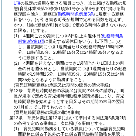
1項
の規定の適用を受ける職員につき、次に掲げる勤務の形
態
(育児休業法第10条第1項第1号から第4号までに掲げる勤
務形態を除き、勤務日
(
勤務時間条例第5条
に規定する勤務
日をいう。)
が引き続き町長が規則で定める日数を超えず、
かつ、1回の勤務が町長が規則で定める時間を超えないもの
に限る。)
とする。
(1)
4週間ごとの期間につき8日以上を週休日
(
勤務時間条
例第3条第1項
に規定する週休日をいう。以下同じ。)
と
し、当該期間につき1週間当たりの勤務時間が19時間25
分、19時間35分、23時間15分又は24時間35分となるよ
うに勤務すること。
(2)
4週間を超えない期間につき1週間当たり1日以上の割
合の日を週休日とし、当該期間につき1週間当たりの勤務
時間が19時間25分、19時間35分、23時間15分又は24時
間35分となるように勤務すること。
(育児短時間勤務の承認又は期間の延長の請求手続)
第12条
育児短時間勤務の承認又は期間の延長の請求は、町
長が規則で定める育児短時間勤務承認請求書により、育児
短時間勤務を始めようとする日又はその期間の末日の翌日
の1月前までに行うものとする。
(育児短時間勤務の承認の取消事由)
第13条
育児休業法第12条において準用する同法第5条第2項
の条例で定める事由は、次に掲げる事由とする。
(1)
育児短時間勤務をしている職員について当該育児短時
間勤務に係る子以外の子に係る育児短時間勤務を承認し