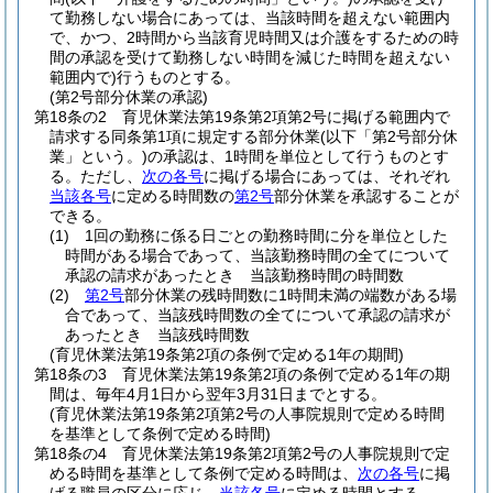
て勤務しない場合にあっては、当該時間を超えない範囲内
で、かつ、2時間から当該育児時間又は介護をするための時
間の承認を受けて勤務しない時間を減じた時間を超えない
範囲内で)
行うものとする。
(第2号部分休業の承認)
第18条の2
育児休業法第19条第2項第2号に掲げる範囲内で
請求する同条第1項に規定する部分休業
(以下「第2号部分休
業」という。)
の承認は、1時間を単位として行うものとす
る。
ただし、
次の各号
に掲げる場合にあっては、それぞれ
当該各号
に定める時間数の
第2号
部分休業を承認することが
できる。
(1)
1回の勤務に係る日ごとの勤務時間に分を単位とした
時間がある場合であって、当該勤務時間の全てについて
承認の請求があったとき 当該勤務時間の時間数
(2)
第2号
部分休業の残時間数に1時間未満の端数がある場
合であって、当該残時間数の全てについて承認の請求が
あったとき 当該残時間数
(育児休業法第19条第2項の条例で定める1年の期間)
第18条の3
育児休業法第19条第2項の条例で定める1年の期
間は、毎年4月1日から翌年3月31日までとする。
(育児休業法第19条第2項第2号の人事院規則で定める時間
を基準として条例で定める時間)
第18条の4
育児休業法第19条第2項第2号の人事院規則で定
める時間を基準として条例で定める時間は、
次の各号
に掲