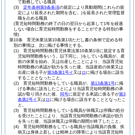
て勤務している職員
(3)
定年条例第9条各項
の規定により異動期間
(これらの規
定により延長された期間を含む。)
を延長された管理監督
職を占める職員
(育児短時間勤務の終了の日の翌日から起算して1年を経過
しない場合に育児短時間勤務をすることができる特別の事
情)
第10条
育児休業法第10条第1項ただし書の条例で定める特
別の事情は、次に掲げる事情とする。
(1)
育児短時間勤務
(育児休業法第10条第1項に規定する育
児短時間勤務をいう。以下同じ。)
をしている職員が、産
前の休業を始め、又は出産したことにより、当該育児短
時間勤務の承認が効力を失った後、当該産前の休業又は
出産に係る子が
第3条第1号イ
又は
ロ
に掲げる場合に該当
することとなったこと。
(2)
育児短時間勤務をしている職員が、
第13条第1号
に掲
げる事由に該当したことにより当該育児短時間勤務の承
認が取り消された後、
同号
に規定する承認に係る子が
第3
条第2号イ
又は
ロ
に掲げる場合に該当することとなったこ
と。
(3)
育児短時間勤務をしている職員が休職又は停職の処分
を受けたことにより、当該育児短時間勤務の承認が効力
を失った後、当該休職又は停職の期間が終了したこと。
(4)
育児短時間勤務をしている職員が当該職員の負傷、疾
病又は身体上若しくは精神上の障害により当該育児短時