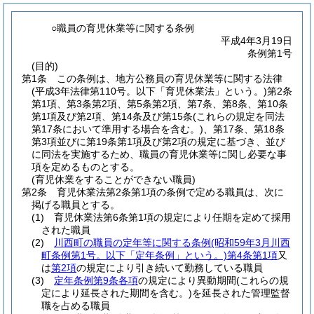
○職員の育児休業等に関する条例
平成4年3月19日
条例第1号
(目的)
第1条
この条例は、地方公務員の育児休業等に関する法律
(平成3年法律第110号。以下「育児休業法」という。)
第2条
第1項、第3条第2項、第5条第2項、第7条、第8条、第10条
第1項及び第2項、第14条及び第15条
(これらの規定を同法
第17条において準用する場合を含む。)
、第17条、第18条
第3項並びに第19条第1項及び第2項の規定に基づき、並び
に同法を実施するため、職員の育児休業等に関し必要な事
項を定めるものとする。
(育児休業をすることができない職員)
第2条
育児休業法第2条第1項の条例で定める職員は、次に
掲げる職員とする。
(1)
育児休業法第6条第1項の規定により任期を定めて採用
された職員
(2)
川西町の職員の定年等に関する条例
(昭和59年3月川西
町条例第1号。以下「定年条例」という。)
第4条第1項
又
は
第2項
の規定により引き続いて勤務している職員
(3)
定年条例第9条各項
の規定により異動期間
(これらの規
定により延長された期間を含む。)
を延長された管理監督
職を占める職員