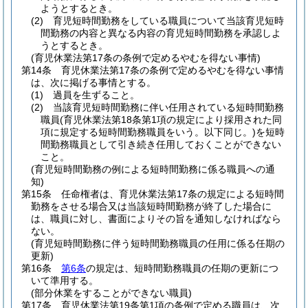
ようとするとき。
(2)
育児短時間勤務をしている職員について当該育児短時
間勤務の内容と異なる内容の育児短時間勤務を承認しよ
うとするとき。
(育児休業法第17条の条例で定めるやむを得ない事情)
第14条
育児休業法第17条の条例で定めるやむを得ない事情
は、次に掲げる事情とする。
(1)
過員を生ずること。
(2)
当該育児短時間勤務に伴い任用されている短時間勤務
職員
(育児休業法第18条第1項の規定により採用された同
項に規定する短時間勤務職員をいう。以下同じ。)
を短時
間勤務職員として引き続き任用しておくことができない
こと。
(育児短時間勤務の例による短時間勤務に係る職員への通
知)
第15条
任命権者は、育児休業法第17条の規定による短時間
勤務をさせる場合又は当該短時間勤務が終了した場合に
は、職員に対し、書面によりその旨を通知しなければなら
ない。
(育児短時間勤務に伴う短時間勤務職員の任用に係る任期の
更新)
第16条
第6条
の規定は、短時間勤務職員の任期の更新につ
いて準用する。
(部分休業をすることができない職員)
第17条
育児休業法第19条第1項の条例で定める職員は、次