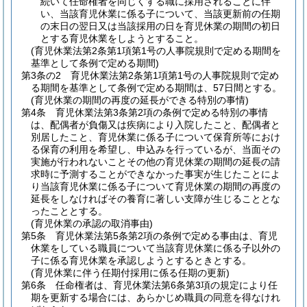
続いて任命権者を同じくする職に採用されることに伴
い、当該育児休業に係る子について、当該更新前の任期
の末日の翌日又は当該採用の日を育児休業の期間の初日
とする育児休業をしようとすること。
(育児休業法第2条第1項第1号の人事院規則で定める期間を
基準として条例で定める期間)
第3条の2
育児休業法第2条第1項第1号の人事院規則で定め
る期間を基準として条例で定める期間は、57日間とする。
(育児休業の期間の再度の延長ができる特別の事情)
第4条
育児休業法第3条第2項の条例で定める特別の事情
は、配偶者が負傷又は疾病により入院したこと、配偶者と
別居したこと、育児休業に係る子について保育所等におけ
る保育の利用を希望し、申込みを行っているが、当面その
実施が行われないことその他の育児休業の期間の延長の請
求時に予測することができなかった事実が生じたことによ
り当該育児休業に係る子について育児休業の期間の再度の
延長をしなければその養育に著しい支障が生じることとな
ったこととする。
(育児休業の承認の取消事由)
第5条
育児休業法第5条第2項の条例で定める事由は、育児
休業をしている職員について当該育児休業に係る子以外の
子に係る育児休業を承認しようとするときとする。
(育児休業に伴う任期付採用に係る任期の更新)
第6条
任命権者は、育児休業法第6条第3項の規定により任
期を更新する場合には、あらかじめ職員の同意を得なけれ