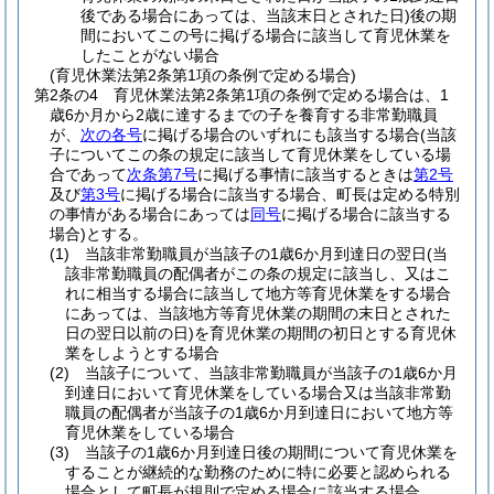
後である場合にあっては、当該末日とされた日)
後の期
間においてこの号に掲げる場合に該当して育児休業を
したことがない場合
(育児休業法第2条第1項の条例で定める場合)
第2条の4
育児休業法第2条第1項の条例で定める場合は、1
歳6か月から2歳に達するまでの子を養育する非常勤職員
が、
次の各号
に掲げる場合のいずれにも該当する場合
(当該
子についてこの条の規定に該当して育児休業をしている場
合であって
次条第7号
に掲げる事情に該当するときは
第2号
及び
第3号
に掲げる場合に該当する場合、町長は定める特別
の事情がある場合にあっては
同号
に掲げる場合に該当する
場合)
とする。
(1)
当該非常勤職員が当該子の1歳6か月到達日の翌日
(当
該非常勤職員の配偶者がこの条の規定に該当し、又はこ
れに相当する場合に該当して地方等育児休業をする場合
にあっては、当該地方等育児休業の期間の末日とされた
日の翌日以前の日)
を育児休業の期間の初日とする育児休
業をしようとする場合
(2)
当該子について、当該非常勤職員が当該子の1歳6か月
到達日において育児休業をしている場合又は当該非常勤
職員の配偶者が当該子の1歳6か月到達日において地方等
育児休業をしている場合
(3)
当該子の1歳6か月到達日後の期間について育児休業を
することが継続的な勤務のために特に必要と認められる
場合として町長が規則で定める場合に該当する場合