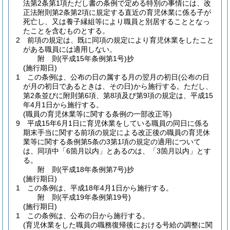
法第2条第1項ただし書の条例で定める特別の事情には、改
正法附則第2条第2項に規定する直近の育児休業に係る子が
死亡し、又は養子縁組等により職員と別居することとなっ
たことを含むものとする。
2
前項の規定は、既に同項の規定により育児休業をしたこと
がある職員には適用しない。
附
則
(平成15年
条例第1号)
抄
(施行期日)
1
この条例は、公布の日の属する月の翌月の初日
(公布の日
が月の初日であるときは、その日)
から施行する。
ただし、
第2条並びに附則第6項、第8項及び第9項の規定は、平成15
年4月1日から施行する。
(職員の育児休業等に関する条例の一部改正等)
9
平成15年6月1日に育児休業をしている職員の同日に係る
期末手当に関する前項の規定による改正後の職員の育児休
業等に関する条例第5条の3第1項の規定の適用について
は、同項中「6箇月以内」とあるのは、「3箇月以内」とす
る。
附
則
(平成18年
条例第7号)
抄
(施行期日)
1
この条例は、平成18年4月1日から施行する。
附
則
(平成19年
条例第19号)
(施行期日)
1
この条例は、公布の日から施行する。
(育児休業をした職員の職務復帰後における号給の調整に関