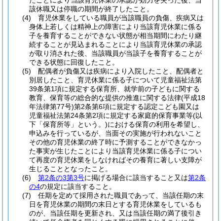
たことにより当該育児休業の承認が効力を失った後、当
該休職又は停職の期間が終了したこと。
(4)
育児休業をしている職員が当該職員の負傷、疾病又は
身体上若しくは精神上の障害により当該育児休業に係る
子を養育することができない状態が相当期間にわたり継
続することが見込まれることにより当該育児休業の承認
が取り消された後、当該職員が当該子を養育することが
できる状態に回復したこと。
(5)
配偶者が負傷又は疾病により入院したこと、配偶者と
別居したこと、育児休業に係る子について児童福祉法第
39条第1項に規定する保育所、就学前の子どもに関する
教育、保育等の総合的な提供の推進に関する法律
(平成18
年法律第77号)
第2条第6項に規定する認定こども園又は
児童福祉法第24条第2項に規定する家庭的保育事業等
(以
下「保育所等」という。)
における保育の利用を希望し、
申込みを行っているが、当面その実施が行われないこと
その他の育児休業の終了時に予測することができなかっ
た事実が生じたことにより当該育児休業に係る子につい
て再度の育児休業をしなければその養育に著しい支障が
生じることとなったこと。
(6)
第2条の3第3号
に掲げる場合に該当すること又は
第2条
の4
の規定に該当すること。
(7)
任期を定めて採用された職員であって、当該任期の末
日を育児休業の期間の末日とする育児休業をしているも
のが、当該任期を更新され、又は当該任期の満了後引き