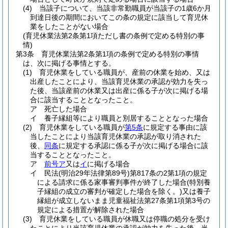
(4)
当該子について、当該非常勤職員が当該子の1歳6か月
到達日後の期間においてこの条の規定に該当して育児休
業をしたことがない場合
(育児休業法第2条第1項ただし書の条例で定める特別の事
情)
第3条
育児休業法第2条第1項の条例で定める特別の事情
は、次に掲げる事情とする。
(1)
育児休業をしている職員が、産前の休業を始め、又は
出産したことにより、当該育児休業の承認が効力を失っ
た後、当該産前の休業又は出産に係る子が次に掲げる場
合に該当することとなったこと。
ア
死亡した場合
イ
養子縁組等により職員と別居することとなった場合
(2)
育児休業をしている職員が
第5条
に規定する事由に該
当したことにより当該育児休業の承認が取り消された
後、
同条
に規定する承認に係る子が次に掲げる場合に該
当することとなったこと。
ア
前号ア
又は
イ
に掲げる場合
イ
民法
(明治29年法律第89号)
第817条の2第1項の規定
による請求に係る家事審判事件が終了した場合
(特別養
子縁組の成立の審判が確定した場合を除く。)
又は養子
縁組が成立しないまま児童福祉法第27条第1項第3号の
規定による措置が解除された場合
(3)
育児休業をしている職員が休職又は停職の処分を受け