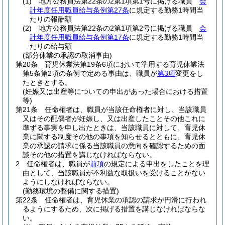
(1)
地方公務員法第22条の2第1項第1号に掲げる職員
会
計年度任用職員給与条例第27条
に規定する勤務1時間当
たりの報酬額
(2)
地方公務員法第22条の2第1項第2号に掲げる職員
会
計年度任用職員給与条例第17条
に規定する勤務1時間当
たりの給与額
(部分休業の承認の取消事由)
第20条
育児休業法第19条6項において準用する育児休業法
第5条第2項の条例で定める事由は、職員が
第3項
変更をし
たときとする。
(妊娠又は出産等についての申出があった場合における措置
等)
第21条
任命権者は、職員が当該任命権者に対し、当該職員
又はその配偶者が妊娠し、又は出産したことその他これに
準ずる事実を申し出たときは、当該職員に対して、育児休
業に関する制度その他の事項を知らせるとともに、育児休
業の承認の請求に係る当該職員の意向を確認するための面
談その他の措置を講じなければならない。
2
任命権者は、職員が
前項
の規定による申出をしたことを理
由として、当該職員が不利益な取扱いを受けることがない
ようにしなければならない。
(勤務環境の整備に関する措置)
第22条
任命権者は、育児休業の承認の請求が円滑に行われ
るようにするため、次に掲げる措置を講じなければならな
い。