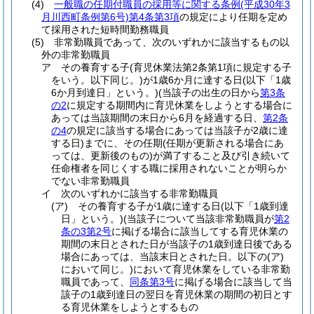
(4)
一般職の任期付職員の採用等に関する条例
(平成30年3
月川西町条例第6号)
第4条第3項
の規定により任期を定め
て採用された短時間勤務職員
(5)
非常勤職員であって、次のいずれかに該当するもの以
外の非常勤職員
ア
その養育する子
(育児休業法第2条第1項に規定する子
をいう。以下同じ。)
が1歳6か月に達する日
(以下「1歳
6か月到達日」という。)
(当該子の出生の日から
第3条
の2
に規定する期間内に育児休業をしようとする場合に
あっては当該期間の末日から6月を経過する日、
第2条
の4
の規定に該当する場合にあっては当該子が2歳に達
する日)
までに、その任期
(任期が更新される場合にあ
っては、更新後のもの)
が満了すること及び引き続いて
任命権者を同じくする職に採用されないことが明らか
でない非常勤職員
イ
次のいずれかに該当する非常勤職員
(ア)
その養育する子が1歳に達する日
(以下「1歳到達
日」という。)
(当該子について当該非常勤職員が
第2
条の3第2号
に掲げる場合に該当してする育児休業の
期間の末日とされた日が当該子の1歳到達日後である
場合にあっては、当該末日とされた日。以下の
(ア)
において同じ。)
において育児休業をしている非常勤
職員であって、
同条第3号
に掲げる場合に該当して当
該子の1歳到達日の翌日を育児休業の期間の初日とす
る育児休業をしようとするもの