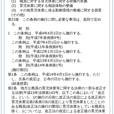
(1)
職員に対する育児休業に関する研修の実施
(2)
育児休業に関する相談体制の整備
(3)
その他育児休業に係る勤務環境の整備に関する措置
(その他)
第23条
この条例の施行に関し必要な事項は、規則で定め
る。
附
則
1
この条例は、平成4年4月1日から施行する。
附
則
(平成7年
条例第9号)
この条例は、平成7年4月1日から施行する。
附
則
(平成11年
条例第8号)
この条例は、平成12年1月1日から施行する。
附
則
(平成12年
条例第6号)
この条例は、平成13年4月1日から施行する。
附
則
(平成14年
条例第1号)
(施行期日)
第1条
この条例は、平成14年4月1日から施行する。
ただ
し、次条の規定は、公布の日から施行する。
(経過措置)
第2条
地方公務員の育児休業等に関する法律の一部を改正す
る法律
(平成13年法律第143号。以下この条において「改正
法」という。)
の施行の日前に改正法の規定による改正前の
育児休業法第2条第1項の規定により育児休業をしたことの
ある職員
(改正法の施行の際現に育児休業をしている職員を
除く。)
については、改正法の規定による改正後の育児休業