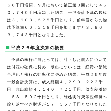
５６千円増額、９月において補正第３回として４５
０，７４０千円増額した結果、一般会計予算の規模
は３，９０３，５２５千円となり、前年度からの繰
越予算額６０，２１８千円を加えますと３，９６
３，７４３千円となりました。
平成２６年度決算の概要
予算の執行に当たっては、計上した歳入について
は財源の確保に努め、歳出については、経費の節減
合理化と執行の効率化に努めた結果、平成２６年度
一般会計決算は、歳入総額４，２９９，２２３千
円、歳出総額４，１４０，７２１千円、収支差引額
１５８，５０２千円となり、繰越明許費等翌年度へ
繰り越すべき財源が１７，３５７千円となりました