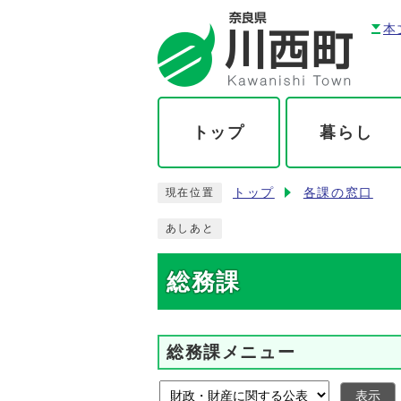
本
トップ
暮らし
トップ
各課の窓口
現在位置
あしあと
総務課
総務課メニュー
表示