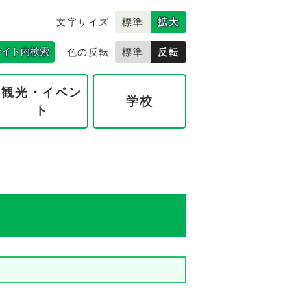
文字サイズ
標準
拡大
サイト内検索
色の反転
標準
反転
観光・イベン
学校
ト