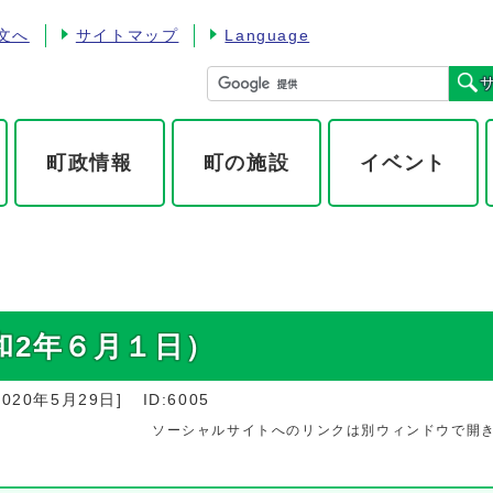
文へ
サイトマップ
Language
町政情報
町の施設
イベント
和2年６月１日）
2020年5月29日
]
ID:6005
ソーシャルサイトへのリンクは別ウィンドウで開