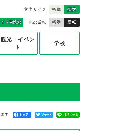
文字サイズ
標準
拡大
サイト内検索
色の反転
標準
反転
観光・イベン
学校
ト
きます