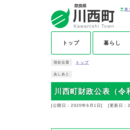
本
トップ
暮らし
トップ
現在位置
あしあと
川西町財政公表（令
[公開日：
2020年6月1日
]
[更新日：