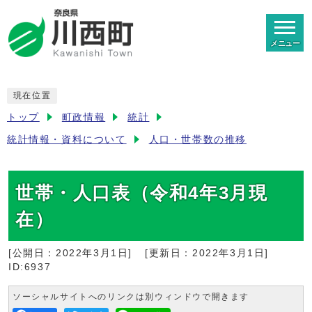
メニュー
現在位置
トップ
町政情報
統計
統計情報・資料について
人口・世帯数の推移
世帯・人口表（令和4年3月現
在）
[公開日：
2022年3月1日
]
[更新日：
2022年3月1日
]
ID:6937
ソーシャルサイトへのリンクは別ウィンドウで開きます