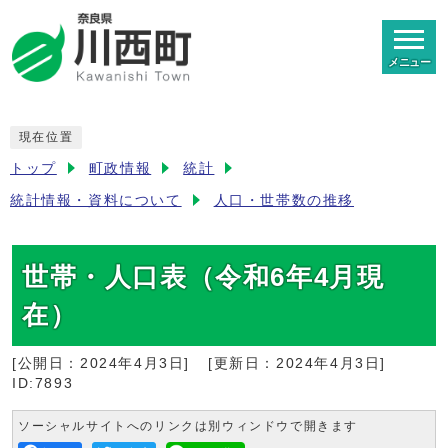
メニュー
現在位置
トップ
町政情報
統計
統計情報・資料について
人口・世帯数の推移
世帯・人口表（令和6年4月現
在）
[公開日：
2024年4月3日
]
[更新日：
2024年4月3日
]
ID:7893
ソーシャルサイトへのリンクは別ウィンドウで開きます