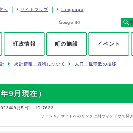
文へ
サイトマップ
Language
町政情報
町の施設
イベント
統計
統計情報・資料について
人口・世帯数の推移
年9月現在）
2023年9月5日
]
ID:7633
ソーシャルサイトへのリンクは別ウィンドウで開