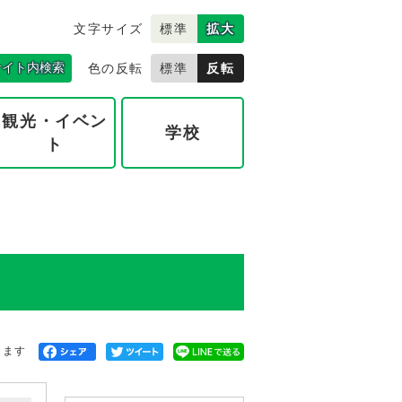
文字サイズ
標準
拡大
サイト内検索
色の反転
標準
反転
観光・イベン
学校
ト
きます