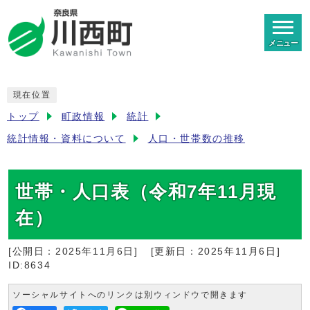
メニュー
現在位置
トップ
町政情報
統計
統計情報・資料について
人口・世帯数の推移
世帯・人口表（令和7年11月現
在）
[公開日：
2025年11月6日
]
[更新日：
2025年11月6日
]
ID:8634
ソーシャルサイトへのリンクは別ウィンドウで開きます