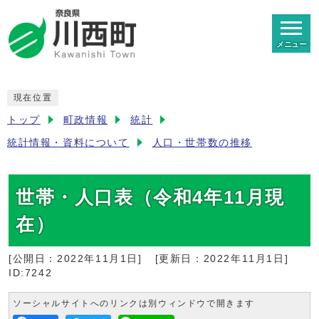
メニュー
現在位置
トップ
町政情報
統計
統計情報・資料について
人口・世帯数の推移
世帯・人口表（令和4年11月現
在）
[公開日：
2022年11月1日
]
[更新日：
2022年11月1日
]
ID:7242
ソーシャルサイトへのリンクは別ウィンドウで開きます