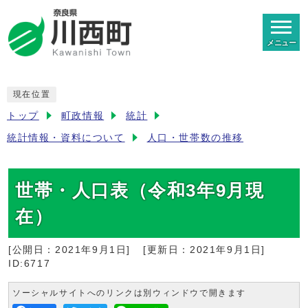
メニュー
現在位置
トップ
町政情報
統計
統計情報・資料について
人口・世帯数の推移
世帯・人口表（令和3年9月現
在）
[公開日：
2021年9月1日
]
[更新日：
2021年9月1日
]
ID:6717
ソーシャルサイトへのリンクは別ウィンドウで開きます