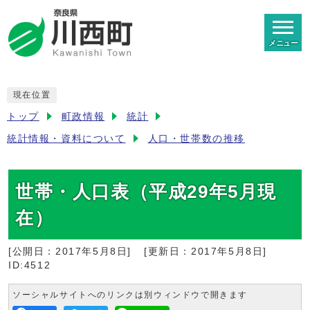
メニュー
現在位置
トップ
町政情報
統計
統計情報・資料について
人口・世帯数の推移
世帯・人口表（平成29年5月現
在）
[公開日：
2017年5月8日
]
[更新日：
2017年5月8日
]
ID:4512
ソーシャルサイトへのリンクは別ウィンドウで開きます