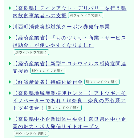
【奈良県】テイクアウト・デリバリーを行う県
内飲食事業者への支援
別ウィンドウで開く
川西町消費喚起対策クーポン券発行事業
【経済産業省】「ものづくり・商業・サービス
補助金」が使いやすくなりました
別ウィンドウで開く
【経済産業省】新型コロナウイルス感染症関連
支援策
別ウィンドウで開く
【経済産業省】持続化給付金
別ウィンドウで開く
【奈良県地域産業振興センター】アトツギこそ
イノベーターであれ！in奈良 奈良の野心系ア
トツギ集合！
別ウィンドウで開く
【奈良県中小企業団体中央会】奈良県内中小企
業の魅力・求人発信サイトオープン
別ウィンドウで開く