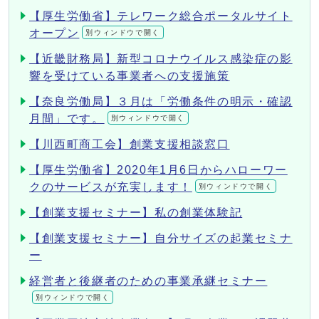
【厚生労働省】テレワーク総合ポータルサイト
オープン
別ウィンドウで開く
【近畿財務局】新型コロナウイルス感染症の影
響を受けている事業者への支援施策
【奈良労働局】３月は「労働条件の明示・確認
月間」です。
別ウィンドウで開く
【川西町商工会】創業支援相談窓口
【厚生労働省】2020年1月6日からハローワー
クのサービスが充実します！
別ウィンドウで開く
【創業支援セミナー】私の創業体験記
【創業支援セミナー】自分サイズの起業セミナ
ー
経営者と後継者のための事業承継セミナー
別ウィンドウで開く