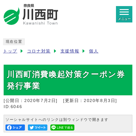
メニュー
現在位置
トップ
コロナ対策
支援情報
個人
川西町消費喚起対策クーポン券
発行事業
[公開日：
2020年7月2日
]
[更新日：
2020年8月3日
]
ID:6046
ソーシャルサイトへのリンクは別ウィンドウで開きます