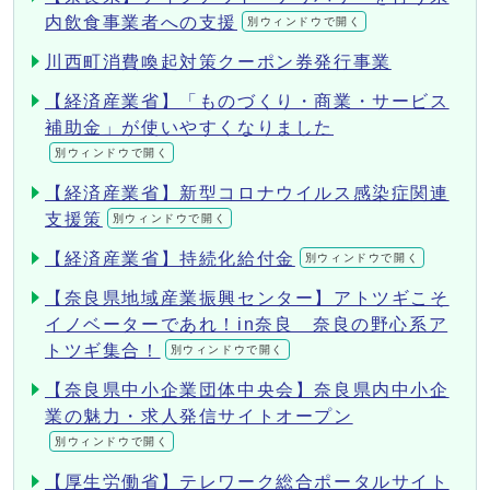
内飲食事業者への支援
別ウィンドウで開く
川西町消費喚起対策クーポン券発行事業
【経済産業省】「ものづくり・商業・サービス
補助金」が使いやすくなりました
別ウィンドウで開く
【経済産業省】新型コロナウイルス感染症関連
支援策
別ウィンドウで開く
【経済産業省】持続化給付金
別ウィンドウで開く
【奈良県地域産業振興センター】アトツギこそ
イノベーターであれ！in奈良 奈良の野心系ア
トツギ集合！
別ウィンドウで開く
【奈良県中小企業団体中央会】奈良県内中小企
業の魅力・求人発信サイトオープン
別ウィンドウで開く
【厚生労働省】テレワーク総合ポータルサイト