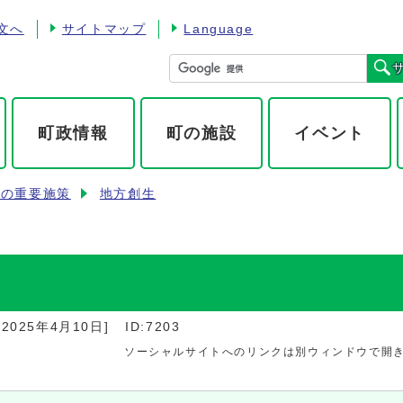
文へ
サイトマップ
Language
町政情報
町の施設
イベント
町の重要施策
地方創生
：
2025年4月10日
]
ID:7203
ソーシャルサイトへのリンクは別ウィンドウで開