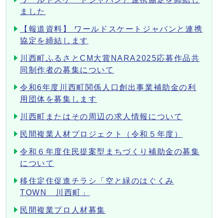
ました
【報道資料】 ワールドスケートジャパンと連携
協定を締結します
川西町ふるさとCM大賞NARA2025応募作品共
同制作者の募集について
令和6年度川西町関係人口創出事業補助金の利
用団体を募集します
川西町またはその周辺の求人情報について
民間複業人材プロジェクト（令和５年度）
令和６年度住民提案型まちづくり補助金の募集
について
移住定住促進チラシ「空と緑のはぐくみ
TOWN 川西町」
民間複業プロ人材募集