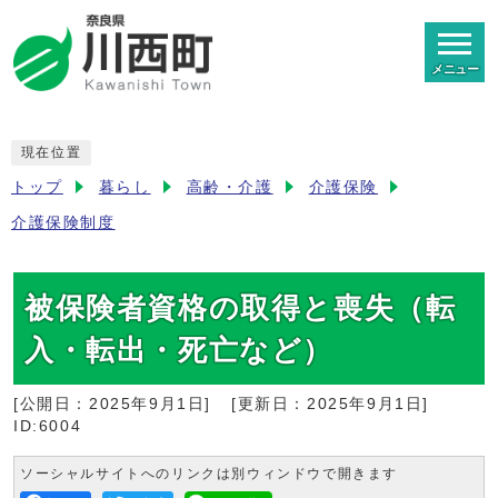
メニュー
現在位置
トップ
暮らし
高齢・介護
介護保険
介護保険制度
被保険者資格の取得と喪失（転
入・転出・死亡など）
[公開日：
2025年9月1日
]
[更新日：
2025年9月1日
]
ID:6004
ソーシャルサイトへのリンクは別ウィンドウで開きます