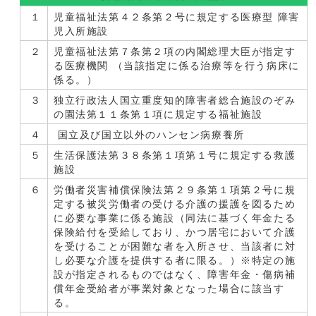
１
児童福祉法第４２条第２号に規定する医療型 障害
児入所施設
２
児童福祉法第７条第２項の内閣総理大臣が指定す
る医療機関 （当該指定に係る治療等を行う病床に
係る。）
３
独立行政法人国立重度知的障害者総合施設のぞみ
の園法第１１条第１項に規定する福祉施設
４
国立及び国立以外のハンセン病療養所
５
生活保護法第３８条第１項第１号に規定する救護
施設
６
労働者災害補償保険法第２９条第１項第２号に規
定する被災労働者の受ける介護の援護を図るため
に必要な事業に係る施設（同法に基づく年金たる
保険給付を受給しており、かつ居宅において介護
を受けることが困難な者を入所させ、当該者に対
し必要な介護を提供する者に限る。）※特定の施
設が指定されるものではなく、障害年金・傷病補
償年金受給者が事業対象となった場合に該当す
る。