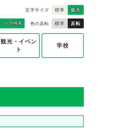
文字サイズ
標準
拡大
サイト内検索
色の反転
標準
反転
観光・イベン
学校
ト