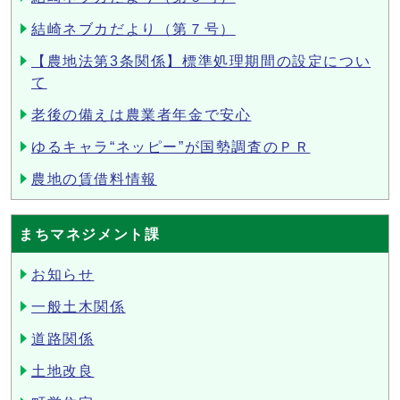
結崎ネブカだより（第７号）
【農地法第3条関係】標準処理期間の設定につい
て
老後の備えは農業者年金で安心
ゆるキャラ“ネッピー”が国勢調査のＰＲ
農地の賃借料情報
まちマネジメント課
お知らせ
一般土木関係
道路関係
土地改良