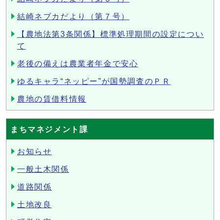
結崎ネブカだより（第７号）
【農地法第3条関係】標準処理期間の設定につい
て
老後の備えは農業者年金で安心
ゆるキャラ“ネッピー”が国勢調査のＰＲ
農地の賃借料情報
まちマネジメント課
お知らせ
一般土木関係
道路関係
土地改良