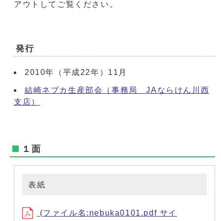
アウトしてご覧ください。
発行
2010年（平成22年）11月
結崎ネブカ生産部会（事務局 JAならけん川西
支店）
１面
表紙
(ファイル名:nebuka0101.pdf サイ