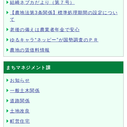
結崎ネブカだより（第７号）
【農地法第3条関係】標準処理期間の設定につい
て
老後の備えは農業者年金で安心
ゆるキャラ“ネッピー”が国勢調査のＰＲ
農地の賃借料情報
まちマネジメント課
お知らせ
一般土木関係
道路関係
土地改良
町営住宅