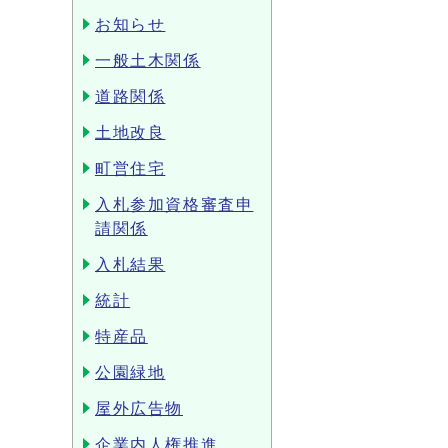
お知らせ
一般土木関係
道路関係
土地改良
町営住宅
入札参加資格審査申
請関係
入札結果
統計
特産品
公園緑地
屋外広告物
企業内人権推進