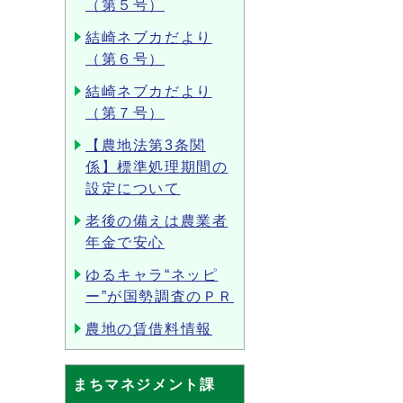
（第５号）
結崎ネブカだより
（第６号）
結崎ネブカだより
（第７号）
【農地法第3条関
係】標準処理期間の
設定について
老後の備えは農業者
年金で安心
ゆるキャラ“ネッピ
ー”が国勢調査のＰＲ
農地の賃借料情報
まちマネジメント課