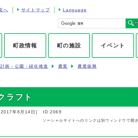
文へ
サイトマップ
Language
町政情報
町の施設
イベント
市計画・公園・緑化推進
農業
農業振興
クラフト
：
2017年8月14日
]
ID:2069
ソーシャルサイトへのリンクは別ウィンドウで開