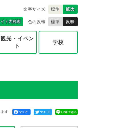
文字サイズ
標準
拡大
サイト内検索
色の反転
標準
反転
観光・イベン
学校
ト
きます