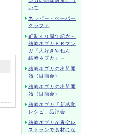
ンカの防除対策につ
いて
ネッピー・ペーパー
クラフト
町制４０周年記念～
結崎ネブカＰＲマン
ガ「大好きやねん！
結崎ネブカ」～
結崎ネブカの出荷開
始（目揃会）
結崎ネブカの出荷開
始（目揃会）
結崎ネブカ「新感覚
レシピ」品評会
結崎ネブカが青空レ
ストランで食材にな