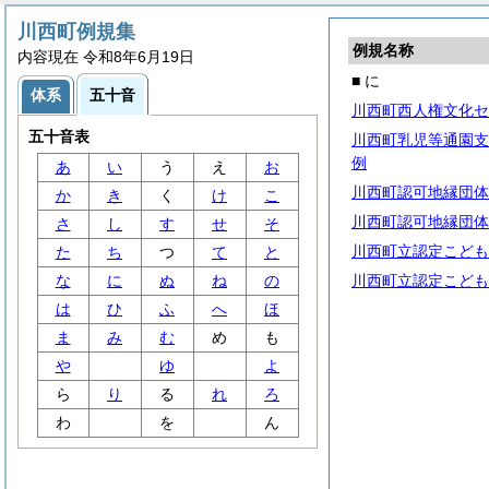
川西町例規集
例規名称
内容現在 令和8年6月19日
■ に
体系
五十音
川西町西人権文化セ
五十音表
川西町乳児等通園支
例
あ
い
う
え
お
川西町認可地縁団体
か
き
く
け
こ
川西町認可地縁団体
さ
し
す
せ
そ
川西町立認定こども
た
ち
つ
て
と
な
に
ぬ
ね
の
川西町立認定こども
は
ひ
ふ
へ
ほ
ま
み
む
め
も
や
ゆ
よ
ら
り
る
れ
ろ
わ
を
ん