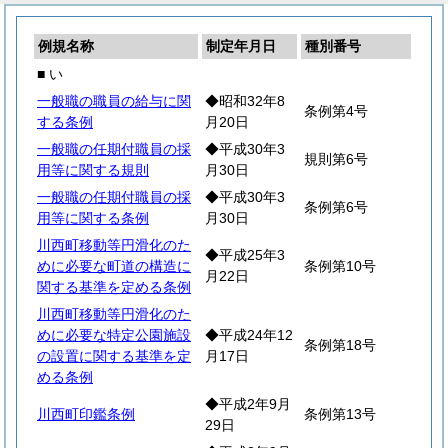
例規名称
制定年月日
種別番号
■ い
一般職の職員の給与に関
◆昭和32年8
条例第4号
する条例
月20日
一般職の任期付職員の採
◆平成30年3
規則第6号
用等に関する規則
月30日
一般職の任期付職員の採
◆平成30年3
条例第6号
用等に関する条例
月30日
川西町移動等円滑化のた
◆平成25年3
めに必要な町道の構造に
条例第10号
月22日
関する基準を定める条例
川西町移動等円滑化のた
めに必要な特定公園施設
◆平成24年12
条例第18号
の設置に関する基準を定
月17日
める条例
◆平成2年9月
川西町印鑑条例
条例第13号
29日