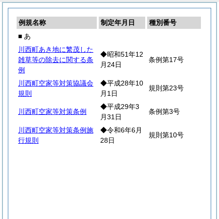
例規名称
制定年月日
種別番号
■ あ
川西町あき地に繁茂した
◆昭和51年12
雑草等の除去に関する条
条例第17号
月24日
例
川西町空家等対策協議会
◆平成28年10
規則第23号
規則
月1日
◆平成29年3
川西町空家等対策条例
条例第3号
月31日
川西町空家等対策条例施
◆令和6年6月
規則第10号
行規則
28日