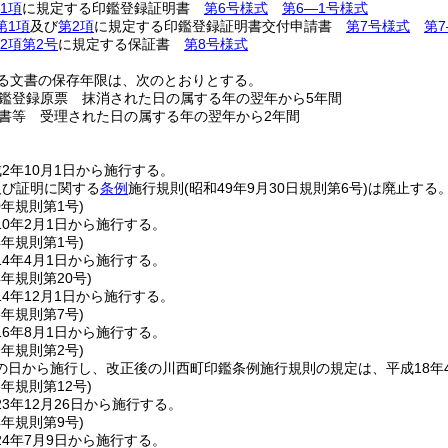
1項
に規定する印鑑登録証明書
第6号様式
第6―1号様式
第1項
及び
第2項
に規定する印鑑登録証明書交付申請書
第7号様式
第
2項第2号
に規定する保証書
第8号様式
る文書の保存年限は、次のとおりとする。
鑑登録原票 抹消された日の属する年の翌年から5年間
書等 受理された日の属する年の翌年から2年間
2年10月1日から施行する。
及び証明に関する
条例
施行規則
(昭和49年9月30日規則第6号)
は廃止する
0年
規則第1号)
0年2月1日から施行する。
4年
規則第1号)
4年4月1日から施行する。
4年
規則第20号)
4年12月1日から施行する。
6年
規則第7号)
6年8月1日から施行する。
9年
規則第2号)
の日から施行し、改正後の川西町印鑑条例施行規則の規定は、平成18年
3年
規則第12号)
3年12月26日から施行する。
4年
規則第9号)
4年7月9日から施行する。