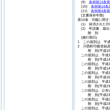
(9)
条例第13条第
(10)
条例第14条
(11)
条例第4条第
(文書保存年限)
第10条
印鑑に関す
(1)
抹消された印
(2)
申請書、届出
附
則
(施行期日)
1
この規則は、平成
2
川西町印鑑登録
附
則
(平成1
この規則は、平成1
附
則
(平成1
この規則は、平成1
附
則
(平成1
この規則は、平成1
附
則
(平成1
この規則は、平成1
附
則
(平成1
この規則は、公布
附
則
(平成2
この規則は、平成2
附
則
(平成2
この規則は、平成2