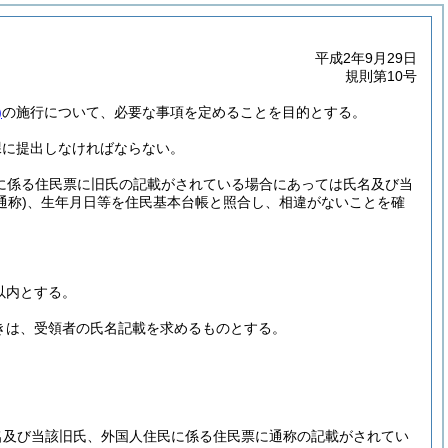
平成2年9月29日
規則第10号
)
の施行について、必要な事項を定めることを目的とする。
課に提出しなければならない。
に係る住民票に旧氏の記載がされている場合にあっては氏名及び当
称)
、生年月日等を住民基本台帳と照合し、相違がないことを確
以内とする。
きは、受領者の氏名記載を求めるものとする。
名及び当該旧氏、外国人住民に係る住民票に通称の記載がされてい