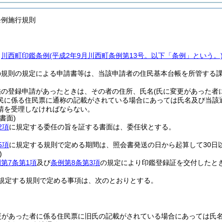
条例施行規則
、
川西町印鑑条例
(平成2年9月川西町条例第13号。以下「条例」という。
の規則の規定による申請書等は、当該申請者の住民基本台帳を所管する
鑑の登録申請があったときは、その者の住所、氏名
(氏に変更があった者
民に係る住民票に通称の記載がされている場合にあっては氏名及び当該通
請を受理しなければならない。
書面)
2項
に規定する委任の旨を証する書面は、委任状とする。
5項
に規定する規則で定める期間は、照会書発送の日から起算して30日
)
第7条第1項
及び
条例第8条第3項
の規定により印鑑登録証を交付したと
規定する規則で定める事項は、次のとおりとする。
更があった者に係る住民票に旧氏の記載がされている場合にあっては氏