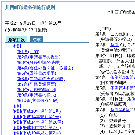
川西町印鑑条例施行規則
○川西町印鑑
平成2年9月29日 規則第10号
(目的)
(令和8年3月23日施行)
第1条
この規則は
(申請書等の提出)
条項目次
沿革
第2条
条例
又はこ
本則
(登録申請の受理)
第1条
(目的)
第3条
町長は、印
第2条
(申請書等の提出)
該旧氏、外国人住
第3条
(登録申請の受理)
認したうえ当該申
第4条
(委任の旨を証する書面)
(委任の旨を証する
第5条
(回答書の期限)
第4条
条例第3条第
第6条
(受領者の氏名記載)
(回答書の期限)
第7条
(印鑑登録原票)
第5条
条例第4条第
第8条
(印鑑登録証明)
(受領者の氏名記載
第9条
(申請書の様式)
第6条
町長は、
条例
第10条
(文書保存年限)
(印鑑登録原票)
附則
第7条
条例第6条
に
附則
(平成10年規則第1号)
(1)
印影
附則
(平成14年規則第1号)
(2)
登録番号
附則
(平成14年規則第20号)
(3)
登録年月日
附則
(平成16年規則第7号)
(4)
氏名
(氏に変
附則
(平成19年規則第2号)