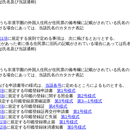
は氏名及び当該通称)
うち非漢字圏の外国人住民が住民票の備考欄に記載がされている氏名の
ける場合にあっては、当該氏名のカタカナ表記
第1項
に規定する規則で定める事項は、次に掲げるとおりとする。
更があった者に係る住民票に旧氏の記載がされている場合にあっては氏
は氏名及び当該通称)
うち非漢字圏の外国人住民が住民票の備考欄に記載がされている氏名の
ける場合にあっては、当該氏名のカタカナ表記
掲げる申請書等の様式は、
当該各号
に定めるところによるものとする。
1項
に規定する印鑑登録申請書
第1号様式
2項
に規定する印鑑の登録に関する照会書
第2号様式
規定する印鑑登録原票確認票
第3号様式
第3―1号様式
1項
に規定する印鑑登録証
第4号様式
1項
に規定する印鑑登録証再交付申請書
第1号様式
1項
に規定する印鑑登録証亡失届
第1号様式
1項
に規定する印鑑登録廃止届
第1号様式
2項
に規定する印鑑登録抹消通知書
第5号様式