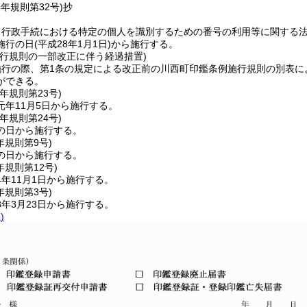
7年
規則第32号)
抄
、行政手続における特定の個人を識別するための番号の利用等に関する
施行の日
(平成28年1月1日)
から施行する。
施行規則の一部改正に伴う経過措置)
施行の際、第1条の規定による改正前の川西町印鑑条例施行規則の別表に
ができる。
元年
規則第23号)
元年11月5日から施行する。
元年
規則第24号)
の日から施行する。
年
規則第9号)
の日から施行する。
年
規則第12号)
年11月1日から施行する。
年
規則第3号)
年3月23日から施行する。
)