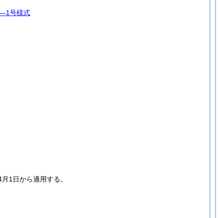
7―1号様式
。
4月1日から適用する。