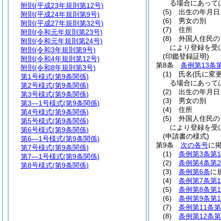
る場合にあって
附則
(平成23年規則第12号)
(5)
出生の年月日
附則
(平成24年規則第9号)
(6)
男女の別
附則
(平成27年規則第32号)
(7)
住所
附則
(令和元年規則第23号)
(8)
外国人住民の
附則
(令和元年規則第24号)
により登録を受
附則
(令和3年規則第9号)
(印鑑登録証明)
附則
(令和4年規則第12号)
第8条
条例第13条
附則
(令和8年規則第3号)
(1)
氏名
(氏に変
第1号様式
(第9条関係)
る場合にあって
第2号様式
(第9条関係)
(2)
出生の年月日
第3号様式
(第9条関係)
(3)
男女の別
第3―1号様式
(第9条関係)
(4)
住所
第4号様式
(第9条関係)
(5)
外国人住民の
第5号様式
(第9条関係)
により登録を受
第6号様式
(第9条関係)
(申請書の様式)
第6―1号様式
(第9条関係)
第9条
次の各号
に
第7号様式
(第9条関係)
(1)
条例第3条第
第7―1号様式
(第9条関係)
(2)
条例第4条第
第8号様式
(第9条関係)
(3)
条例第6条
に
(4)
条例第7条第
(5)
条例第8条第
(6)
条例第9条第
(7)
条例第11条第
(8)
条例第12条第