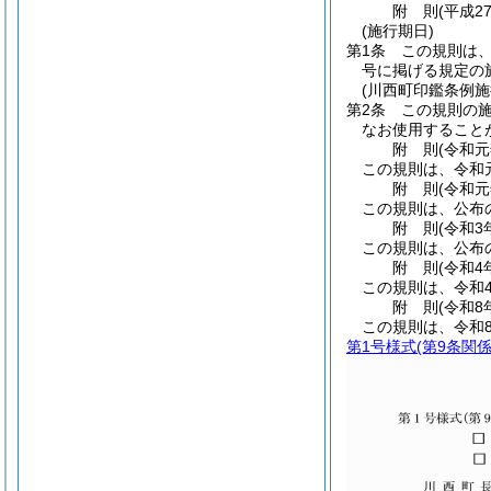
附
則
(平成2
(施行期日)
第1条
この規則は
号に掲げる規定の
(川西町印鑑条例
第2条
この規則の
なお使用すること
附
則
(令和
この規則は、令和
附
則
(令和
この規則は、公布
附
則
(令和3
この規則は、公布
附
則
(令和4
この規則は、令和4
附
則
(令和8
この規則は、令和8
第1号様式
(第9条関係