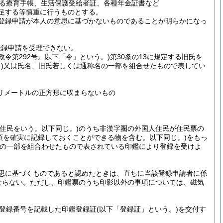
る療育手帳、生活保護受給者証、各種年金証書など
足する等慎重に行うものとする。
登録申請が本人の意思に基づかないものであることが明らかになっ
登録申請を受理できない。
年政令第292号。以下「令」という。)
第30条の13に規定する旧氏を
)
又は氏名、旧氏若しくは通称名の一部を組合せたもので表してい
リメートルの正方形に収まらないもの
人住民をいう。以下同じ。)
のうち非漢字圏の外国人住民が住民票の
項を確実に記録しておくことができる物を含む。以下同じ。)
をもっ
の一部を組合わせたもので表されている印鑑により登録を受けよ
思に基づくものであると認めたときは、直ちに当該登録申請者に係
ならない。
ただし、印鑑票のうち印影以外の事項については、磁気
登録番号を記載した印鑑登録証
(以下「登録証」という。)
を交付す