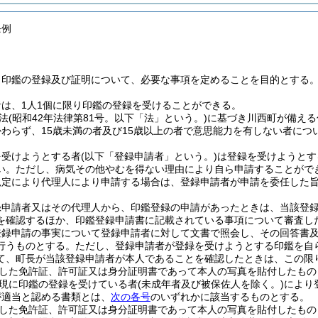
条例
、印鑑の登録及び証明について、必要な事項を定めることを目的とする
は、1人1個に限り印鑑の登録を受けることができる。
法
(昭和42年法律第81号。以下「法」という。)
に基づき川西町が備える
わらず、15歳未満の者及び15歳以上の者で意思能力を有しない者に
を受けようとする者
(以下「登録申請者」という。)
は登録を受けようとす
い。
ただし、病気その他やむを得ない理由により自ら申請することがで
規定により代理人により申請する場合は、登録申請者が申請を委任した
録申請者又はその代理人から、印鑑登録の申請があったときは、当該登
を確認するほか、印鑑登録申請書に記載されている事項について審査し
登録申請の事実について登録申請者に対して文書で照会し、その回答書
行うものとする。
ただし、登録申請者が登録を受けようとする印鑑を自
て、町長が当該登録申請者が本人であることを確認したときは、この限
した免許証、許可証又は身分証明書であって本人の写真を貼付したもの
現に印鑑の登録を受けている者
(未成年者及び被保佐人を除く。)
により
が適当と認める書類とは、
次の各号
のいずれかに該当するものとする。
した免許証、許可証又は身分証明書であって本人の写真を貼付したもの