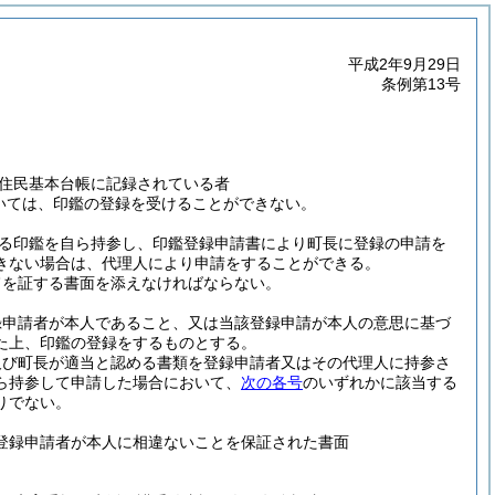
平成2年9月29日
条例第13号
。
住民基本台帳に記録されている者
ついては、印鑑の登録を受けることができない。
る印鑑を自ら持参し、印鑑登録申請書により町長に登録の申請を
きない場合は、代理人により申請をすることができる。
旨を証する書面を添えなければならない。
録申請者が本人であること、又は当該登録申請が本人の意思に基づ
た上、印鑑の登録をするものとする。
及び町長が適当と認める書類を登録申請者又はその代理人に持参さ
ら持参して申請した場合において、
次の各号
のいずれかに該当する
りでない。
登録申請者が本人に相違ないことを保証された書面