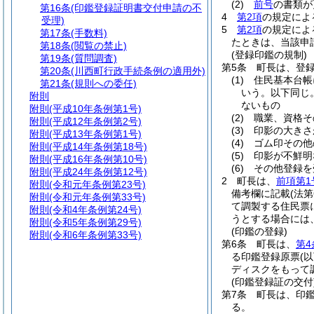
(2)
前号
の書類が
第16条
(印鑑登録証明書交付申請の不
4
第2項
の規定によ
受理)
5
第2項
の規定によ
第17条
(手数料)
たときは、当該申
第18条
(閲覧の禁止)
(登録印鑑の規制)
第19条
(質問調査)
第5条
町長は、登
第20条
(川西町行政手続条例の適用外)
(1)
住民基本台帳
第21条
(規則への委任)
いう。以下同じ。
附則
ないもの
附則
(平成10年条例第1号)
(2)
職業、資格そ
附則
(平成12年条例第2号)
(3)
印影の大きさ
附則
(平成13年条例第1号)
(4)
ゴム印その他
附則
(平成14年条例第18号)
(5)
印影が不鮮明
附則
(平成16年条例第10号)
(6)
その他登録を
附則
(平成24年条例第12号)
2
町長は、
前項第1
附則
(令和元年条例第23号)
備考欄に記載
(法
附則
(令和元年条例第33号)
て調製する住民票
附則
(令和4年条例第24号)
うとする場合には
附則
(令和5年条例第29号)
(印鑑の登録)
附則
(令和6年条例第33号)
第6条
町長は、
第4
る印鑑登録原票
(
ディスクをもって
(印鑑登録証の交付
第7条
町長は、印
る。