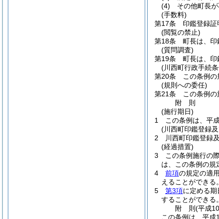
(4)
その他町長が
(手数料)
第17条
印鑑登録証
(閲覧の禁止)
第18条
町長は、印
(質問調査)
第19条
町長は、印
(川西町行政手続条
第20条
この条例の
(規則への委任)
第21条
この条例の
附
則
(施行期日)
1
この条例は、平成
(川西町印鑑登録
2
川西町印鑑登録
(経過措置)
3
この条例施行の際
は、この条例の規
4
前項
の規定の適
えることができる
5
第3項
に定める期
することができる
附
則
(平成1
この条例は、平成1