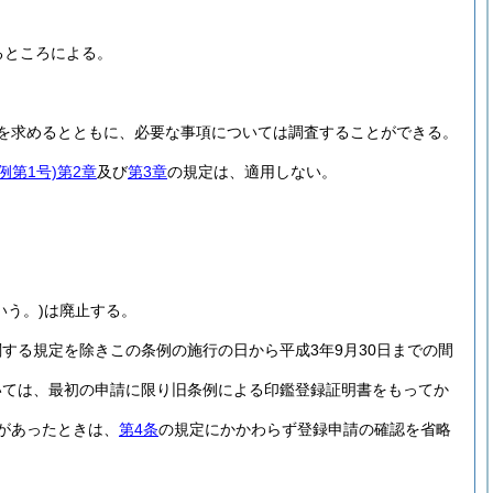
るところによる。
を求めるとともに、必要な事項については調査することができる。
例第1号)
第2章
及び
第3章
の規定は、適用しない。
いう。)
は廃止する。
する規定を除きこの条例の施行の日から平成3年9月30日までの間
いては、最初の申請に限り旧条例による印鑑登録証明書をもってか
があったときは、
第4条
の規定にかかわらず登録申請の確認を省略