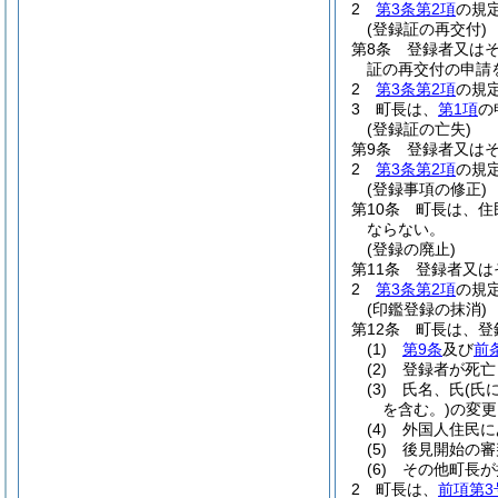
2
第3条第2項
の規
(登録証の再交付)
第8条
登録者又は
証の再交付の申請
2
第3条第2項
の規
3
町長は、
第1項
の
(登録証の亡失)
第9条
登録者又は
2
第3条第2項
の規
(登録事項の修正)
第10条
町長は、住
ならない。
(登録の廃止)
第11条
登録者又は
2
第3条第2項
の規
(印鑑登録の抹消)
第12条
町長は、登
(1)
第9条
及び
前
(2)
登録者が死亡
(3)
氏名、氏
(氏
を含む。)
の変更
(4)
外国人住民に
(5)
後見開始の審
(6)
その他町長が
2
町長は、
前項第3