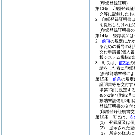
(印鑑登録証明)
第13条
印鑑登録証
ク等に記録したも
2
印鑑登録証明書
を提出しなければ
(印鑑登録証明書の
第14条
登録者又は
2
前項
の規定にか
るための番号の利
交付申請書
(個人
報システム機構の
3
町長は、
前2項
の
請をした者に印鑑
(多機能端末機に
第15条
前条
の規定
証明書等を交付す
条第1項に規定す
条の2第4項第2
動端末設備用利用
登録証明書の交付
(印鑑登録証明書交
第16条
町長は、
次
(1)
登録証又は個
(2)
提示された登
(3)
所定の様式に