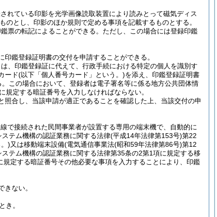
録されている印影を光学画像読取装置により読みとって磁気ディス
ものとし、印影のほか規則で定める事項を記載するものとする。
印鑑票の転記によることができる。
ただし、この場合には登録印鑑
に印鑑登録証明書の交付を申請することができる。
きは、印鑑登録証に代えて、行政手続における特定の個人を識別す
カード
(以下「個人番号カード」という。)
を添え、印鑑登録証明書
る。
この場合において、登録者は電子署名等に係る地方公共団体情
項に規定する暗証番号を入力しなければならない。
と照合し、当該申請が適正であることを確認した上、当該交付の申
回線で接続された民間事業者が設置する専用の端末機で、自動的に
システム機構の認証業務に関する法律
(平成14年法律第153号)
第22
。)
又は移動端末設備
(電気通信事業法
(昭和59年法律第86号)
第12
ステム機構の認証業務に関する法律第35条の2第1項に規定する移
に規定する暗証番号その他必要な事項を入力することにより、印鑑
できない。
とき。