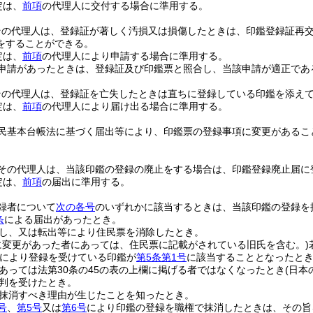
定は、
前項
の代理人に交付する場合に準用する。
その代理人は、登録証が著しく汚損又は損傷したときは、印鑑登録証再
をすることができる。
定は、
前項
の代理人により申請する場合に準用する。
申請があったときは、登録証及び印鑑票と照合し、当該申請が適正であ
その代理人は、登録証を亡失したときは直ちに登録している印鑑を添え
定は、
前項
の代理人により届け出る場合に準用する。
民基本台帳法に基づく届出等により、印鑑票の登録事項に変更があるこ
その代理人は、当該印鑑の登録の廃止をする場合は、印鑑登録廃止届に
定は、
前項
の届出に準用する。
録者について
次の各号
のいずれかに該当するときは、当該印鑑の登録を
条
による届出があったとき。
し、又は転出等により住民票を消除したとき。
に変更があった者にあっては、住民票に記載がされている旧氏を含む。)
により登録を受けている印鑑が
第5条第1号
に該当することとなったと
あっては法第30条の45の表の上欄に掲げる者ではなくなったとき
(日本
判を受けたとき。
抹消すべき理由が生じたことを知ったとき。
号
、
第5号
又は
第6号
により印鑑の登録を職権で抹消したときは、その旨