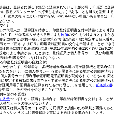
明書は、登録者に係る印鑑票に登録されている印影の写し
(印鑑票に登
のに係るプリンターからの打出しを含む。)
であることを町長が証明する
は、印鑑票の複写により作成するが、やむを得ない理由がある場合は、
ならない。
交付)
その代理人は、登録証を持参し、印鑑登録証明書交付申請書により町長
かわらず、登録者本人がその意思により
同項
の交付を受けようとすると
用等に関する法律
(平成25年法律第27号)
第2条第7項に規定する個人番号
番号カード用)
により町長に印鑑登録証明書の交付を申請することができ
認証業務に関する法律施行規則
(平成15年総務省令第120号)
第42条第2
規定による申請があったときは、登録証又は個人番号カード及び印鑑票
登録証明書を交付しなければならない。
よる印鑑登録証明書の自動交付)
にかかわらず、登録者は、多機能端末機
(本町の電子計算機と電気通信
るものをいう。)
に個人番号カード
(電子署名等に係る地方公共団体情報
る個人番号カード用利用者証明用電子証明書が記録されているものに限る
号ロに規定する移動端末設備であって電子署名等に係る地方公共団体情報シ
者証明用電子証明書が記録されたものに限る。)
を使用して、
前条第2項
を申請し、その交付を受けることができる。
付申請の不受理)
の各号
のいずれかに該当する場合は、印鑑登録証明書を交付することが
人番号カードの提示がないとき。
録証又は個人番号カードが著しく汚損又は損傷のため識別が困難である
よらないとき又は印鑑登録証明書による再証明を求められたとき。