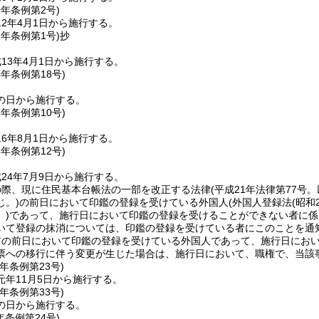
2年
条例第2号)
2年4月1日から施行する。
3年
条例第1号)
抄
13年4月1日から施行する。
4年
条例第18号)
の日から施行する。
6年
条例第10号)
6年8月1日から施行する。
4年
条例第12号)
24年7月9日から施行する。
の際、現に住民基本台帳法の一部を改正する法律
(平成21年法律第77号
じ。)
の前日において印鑑の登録を受けている外国人
(外国人登録法
(昭和
)
であって、施行日において印鑑の登録を受けることができない者に係
いて登録の抹消については、印鑑の登録を受けている者にこのことを通
前の前日において印鑑の登録を受けている外国人であって、施行日にお
票への移行に伴う変更が生じた場合は、施行日において、職権で、当該
元年
条例第23号)
元年11月5日から施行する。
元年
条例第33号)
の日から施行する。
年
条例第24号)