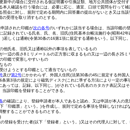
更新中の場合に交付される仮証明書や引換証類、地方公共団体が交付す
る本人確認を行う場合には、必要に応じ、適宜、口頭で質問を行って補
る照会に対し、規則で定める期間内に回答書の提出がないとき又は当該
請の受理を取り消すものとする。
録申請された印鑑が
次の各号
のいずれかに該当する場合は、当該印鑑の
に記録されている氏名、氏、名、旧氏
(住民基本台帳法施行令
(昭和42
)
若しくは通称
(令第30条の16第1項に規定する通称をいう。以下同じ。
の他氏名、旧氏又は通称以外の事項を表しているもの
が一辺の長さ8ミリメートルの正方形に収まるもの又は一辺の長さ25ミ
の印鑑で変形しやすいもの
なもの
受けようとする印鑑として適当でないもの
号
及び
第2号
にかかわらず、外国人住民
(法第30条の45に規定する外国
第6条第3項の規定により磁気ディスク
(これに準ずる方法により一定の事
にあっては、記録。以下同じ。)
がされている氏名のカタカナ表記又はそ
、当該印鑑を登録することができる。
条
の確認により、登録申請者が本人であると認め、又は申請が本人の意
以下「印鑑票」という。)
を作成し、規則で定める事項を登録しなければ
調整することができるものとする。
)
鑑の登録を受けた者
(以下「登録者」という。)
又はその代理人に対して、