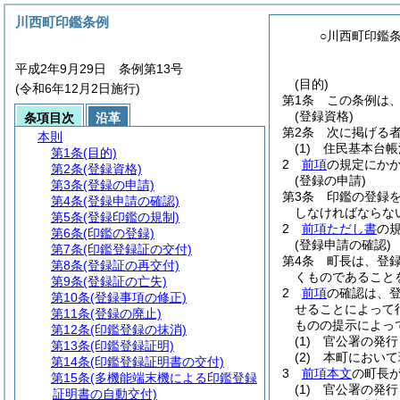
川西町印鑑条例
○川西町印鑑
平成2年9月29日 条例第13号
(目的)
(令和6年12月2日施行)
第1条
この条例は
(登録資格)
条項目次
沿革
第2条
次に掲げる者
本則
(1)
住民基本台帳
第1条
(目的)
2
前項
の規定にかか
第2条
(登録資格)
(登録の申請)
第3条
(登録の申請)
第3条
印鑑の登録
第4条
(登録申請の確認)
しなければならな
第5条
(登録印鑑の規制)
2
前項ただし書
の
第6条
(印鑑の登録)
(登録申請の確認)
第7条
(印鑑登録証の交付)
第4条
町長は、登
第8条
(登録証の再交付)
くものであること
第9条
(登録証の亡失)
2
前項
の確認は、
第10条
(登録事項の修正)
せることによって
第11条
(登録の廃止)
ものの提示によっ
第12条
(印鑑登録の抹消)
(1)
官公署の発行
第13条
(印鑑登録証明)
(2)
本町において
第14条
(印鑑登録証明書の交付)
3
前項本文
の町長
第15条
(多機能端末機による印鑑登録
(1)
官公署の発行
証明書の自動交付)