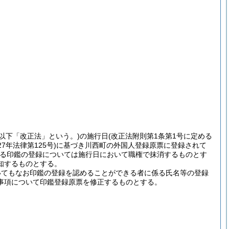
。以下「改正法」という。)
の施行日
(改正法附則第1条第1号に定める
27年法律第125号)
に基づき川西町の外国人登録原票に登録されて
る印鑑の登録については施行日において職権で抹消するものとす
知するものとする。
いてもなお印鑑の登録を認めることができる者に係る氏名等の登録
事項について印鑑登録原票を修正するものとする。