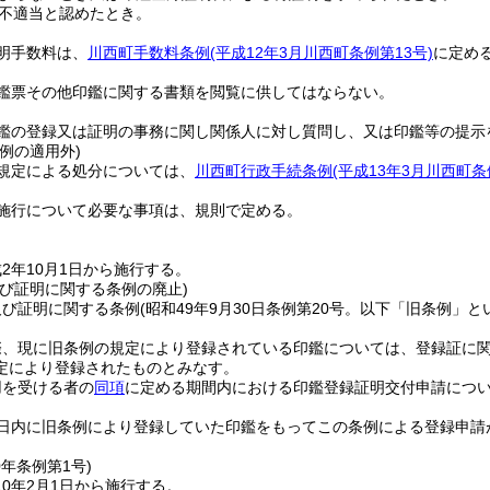
不適当と認めたとき。
明手数料は、
川西町手数料条例
(平成12年3月川西町条例第13号)
に定め
鑑票その他印鑑に関する書類を閲覧に供してはならない。
鑑の登録又は証明の事務に関し関係人に対し質問し、又は印鑑等の提示
例の適用外)
規定による処分については、
川西町行政手続条例
(平成13年3月川西町条
施行について必要な事項は、規則で定める。
2年10月1日から施行する。
及び証明に関する条例の廃止)
及び証明に関する条例
(昭和49年9月30日条例第20号。以下「旧条例」と
、現に旧条例の規定により登録されている印鑑については、登録証に関
定により登録されたものとみなす。
用を受ける者の
同項
に定める期間内における印鑑登録証明交付申請につ
。
日内に旧条例により登録していた印鑑をもってこの条例による登録申請
。
0年
条例第1号)
0年2月1日から施行する。