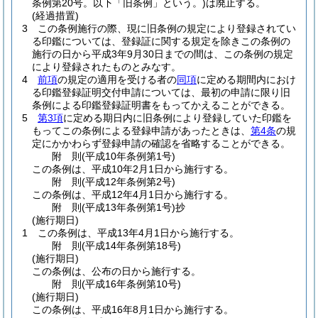
条例第20号。以下「旧条例」という。)
は廃止する。
(経過措置)
3
この条例施行の際、現に旧条例の規定により登録されてい
る印鑑については、登録証に関する規定を除きこの条例の
施行の日から平成3年9月30日までの間は、この条例の規定
により登録されたものとみなす。
4
前項
の規定の適用を受ける者の
同項
に定める期間内におけ
る印鑑登録証明交付申請については、最初の申請に限り旧
条例による印鑑登録証明書をもってかえることができる。
5
第3項
に定める期日内に旧条例により登録していた印鑑を
もってこの条例による登録申請があったときは、
第4条
の規
定にかかわらず登録申請の確認を省略することができる。
附
則
(平成10年
条例第1号)
この条例は、平成10年2月1日から施行する。
附
則
(平成12年
条例第2号)
この条例は、平成12年4月1日から施行する。
附
則
(平成13年
条例第1号)
抄
(施行期日)
1
この条例は、平成13年4月1日から施行する。
附
則
(平成14年
条例第18号)
(施行期日)
この条例は、公布の日から施行する。
附
則
(平成16年
条例第10号)
(施行期日)
この条例は、平成16年8月1日から施行する。