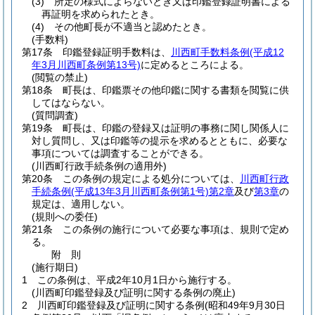
(3)
所定の様式によらないとき又は印鑑登録証明書による
再証明を求められたとき。
(4)
その他町長が不適当と認めたとき。
(手数料)
第17条
印鑑登録証明手数料は、
川西町手数料条例
(平成12
年3月川西町条例第13号)
に定めるところによる。
(閲覧の禁止)
第18条
町長は、印鑑票その他印鑑に関する書類を閲覧に供
してはならない。
(質問調査)
第19条
町長は、印鑑の登録又は証明の事務に関し関係人に
対し質問し、又は印鑑等の提示を求めるとともに、必要な
事項については調査することができる。
(川西町行政手続条例の適用外)
第20条
この条例の規定による処分については、
川西町行政
手続条例
(平成13年3月川西町条例第1号)
第2章
及び
第3章
の
規定は、適用しない。
(規則への委任)
第21条
この条例の施行について必要な事項は、規則で定め
る。
附
則
(施行期日)
1
この条例は、平成2年10月1日から施行する。
(川西町印鑑登録及び証明に関する条例の廃止)
2
川西町印鑑登録及び証明に関する条例
(昭和49年9月30日