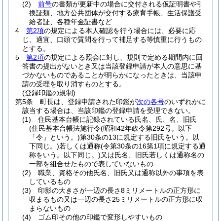
(2)
前号
の書類が更新中の場合に交付される仮証明書や引
換証類、地方公共団体が交付する療育手帳、生活保護受
給者証、各種年金証書など
4
第2項
の規定による本人確認を行う場合には、必要に応
じ、適宜、口頭で質問を行って補足する等慎重に行うもの
とする。
5
第2項
の規定による照会に対し、規則で定める期間内に回
答書の提出がないとき又は当該登録申請が本人の意思に基
づかないものであることが明らかになったときは、当該申
請の受理を取り消すものとする。
(登録印鑑の規制)
第5条
町長は、登録申請された印鑑が
次の各号
のいずれかに
該当する場合は、当該印鑑の登録申請を受理できない。
(1)
住民基本台帳に記録されている氏名、氏、名、旧氏
(住民基本台帳法施行令
(昭和42年政令第292号。以下
「令」という。)
第30条の13に規定する旧氏をいう。以
下同じ。)
若しくは通称
(令第30条の16第1項に規定する通
称をいう。以下同じ。)
又は氏名、旧氏若しくは通称名の
一部を組合せたもので表していないもの
(2)
職業、資格その他氏名、旧氏又は通称以外の事項を表
しているもの
(3)
印影の大きさが一辺の長さ8ミリメートルの正方形に
収まるもの又は一辺の長さ25ミリメートルの正方形に収
まらないもの
(4)
ゴム印その他の印鑑で変形しやすいもの