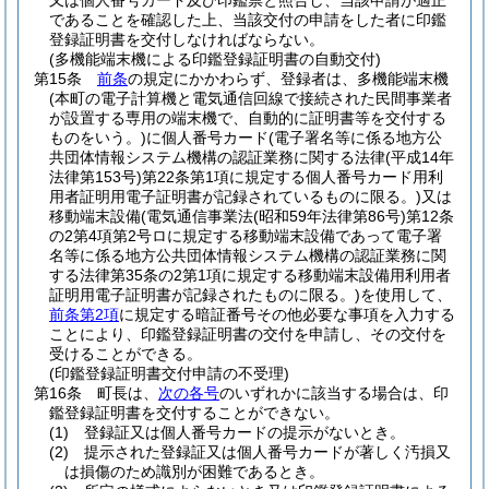
又は個人番号カード及び印鑑票と照合し、当該申請が適正
であることを確認した上、当該交付の申請をした者に印鑑
登録証明書を交付しなければならない。
(多機能端末機による印鑑登録証明書の自動交付)
第15条
前条
の規定にかかわらず、登録者は、多機能端末機
(本町の電子計算機と電気通信回線で接続された民間事業者
が設置する専用の端末機で、自動的に証明書等を交付する
ものをいう。)
に個人番号カード
(電子署名等に係る地方公
共団体情報システム機構の認証業務に関する法律
(平成14年
法律第153号)
第22条第1項に規定する個人番号カード用利
用者証明用電子証明書が記録されているものに限る。)
又は
移動端末設備
(電気通信事業法
(昭和59年法律第86号)
第12条
の2第4項第2号ロに規定する移動端末設備であって電子署
名等に係る地方公共団体情報システム機構の認証業務に関
する法律第35条の2第1項に規定する移動端末設備用利用者
証明用電子証明書が記録されたものに限る。)
を使用して、
前条第2項
に規定する暗証番号その他必要な事項を入力する
ことにより、印鑑登録証明書の交付を申請し、その交付を
受けることができる。
(印鑑登録証明書交付申請の不受理)
第16条
町長は、
次の各号
のいずれかに該当する場合は、印
鑑登録証明書を交付することができない。
(1)
登録証又は個人番号カードの提示がないとき。
(2)
提示された登録証又は個人番号カードが著しく汚損又
は損傷のため識別が困難であるとき。