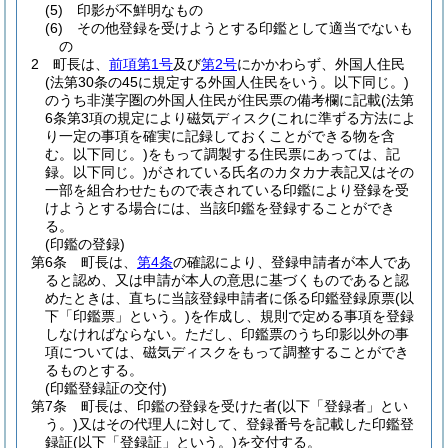
(5)
印影が不鮮明なもの
(6)
その他登録を受けようとする印鑑として適当でないも
の
2
町長は、
前項第1号
及び
第2号
にかかわらず、外国人住民
(法第30条の45に規定する外国人住民をいう。以下同じ。)
のうち非漢字圏の外国人住民が住民票の備考欄に記載
(法第
6条第3項の規定により磁気ディスク
(これに準ずる方法によ
り一定の事項を確実に記録しておくことができる物を含
む。以下同じ。)
をもって調製する住民票にあっては、記
録。以下同じ。)
がされている氏名のカタカナ表記又はその
一部を組合わせたもので表されている印鑑により登録を受
けようとする場合には、当該印鑑を登録することができ
る。
(印鑑の登録)
第6条
町長は、
第4条
の確認により、登録申請者が本人であ
ると認め、又は申請が本人の意思に基づくものであると認
めたときは、直ちに当該登録申請者に係る印鑑登録原票
(以
下「印鑑票」という。)
を作成し、規則で定める事項を登録
しなければならない。
ただし、印鑑票のうち印影以外の事
項については、磁気ディスクをもって調整することができ
るものとする。
(印鑑登録証の交付)
第7条
町長は、印鑑の登録を受けた者
(以下「登録者」とい
う。)
又はその代理人に対して、登録番号を記載した印鑑登
録証
(以下「登録証」という。)
を交付する。