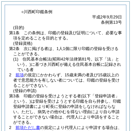
○川西町印鑑条例
平成2年9月29日
条例第13号
(目的)
第1条
この条例は、印鑑の登録及び証明について、必要な事
項を定めることを目的とする。
(登録資格)
第2条
次に掲げる者は、1人1個に限り印鑑の登録を受ける
ことができる。
(1)
住民基本台帳法
(昭和42年法律第81号。以下「法」と
いう。)
に基づき川西町が備える住民基本台帳に記録され
ている者
2
前項
の規定にかかわらず、15歳未満の者及び15歳以上の
者で意思能力を有しない者については、印鑑の登録を受け
ることができない。
(登録の申請)
第3条
印鑑の登録を受けようとする者
(以下「登録申請者」
という。)
は登録を受けようとする印鑑を自ら持参し、印鑑
登録申請書により町長に登録の申請をしなければならな
い。
ただし、病気その他やむを得ない理由により自ら申請
することができない場合は、代理人により申請をすること
ができる。
2
前項ただし書
の規定により代理人により申請する場合は、