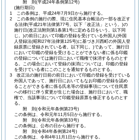
附
則
(平成24年
条例第12号)
(施行期日)
1
この条例は、平成24年7月9日から施行する。
2
この条例の施行の際、現に住民基本台帳法の一部を改正す
る法律
(平成21年法律第77号。以下「改正法」という。)
の
施行日
(改正法附則第1条第1号に定める日をいう。以下同
じ。)
の前日において印鑑の登録を受けている外国人
(外国
人登録法
(昭和27年法律第125号)
に基づき川西町の外国人登
録原票に登録されている者。以下同じ。)
であって、施行日
において印鑑の登録を受けることができない者に係る印鑑
の登録については施行日において職権で抹消するものとす
る。
この場合において登録の抹消については、印鑑の登録
を受けている者にこのことを通知するものとする。
3
改正法の施行日前の前日において印鑑の登録を受けている
外国人であって、施行日においてもなお印鑑の登録を認め
ることができる者に係る氏名等の登録事項について住民票
への移行に伴う変更が生じた場合は、施行日において、職
権で、当該事項について印鑑登録原票を修正するものとす
る。
附
則
(令和元年
条例第23号)
この条例は、令和元年11月5日から施行する。
附
則
(令和元年
条例第33号)
この条例は、公布の日から施行する。
附
則
(令和4年
条例第24号)
この条例は、令和4年11月1日から施行する。