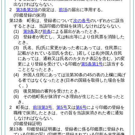
出なければならない。
2
第3条第2項
の規定は、
前項
の届出に準用する。
(印鑑登録の抹消)
第12条
町長は、登録者について
次の各号
のいずれかに該当
するときは、当該印鑑の登録を抹消しなければならない。
(1)
第9条
及び
前条
による届出があったとき。
(2)
登録者が死亡し、又は転出等により住民票を消除した
とき。
(3)
氏名、氏
(氏に変更があった者にあっては、住民票に
記載がされている旧氏を含む。)
若しくは名
(外国人住民
にあっては、通称又は氏名のカタカナ表記を含む。)
の変
更により登録を受けている印鑑が
第5条第1号
に該当する
こととなったとき。
(4)
外国人住民にあっては法第30条の45の表の上欄に掲げ
る者ではなくなったとき
(日本の国籍を取得した場合を除
く。)
(5)
後見開始の審判を受けたとき。
(6)
その他町長が抹消すべき理由が生じたことを知ったと
き。
2
町長は、
前項第3号
、
第5号
又は
第6号
により印鑑の登録を
職権で抹消したときは、その旨を当該抹消された者に通知
しなければならない。
(印鑑登録証明)
第13条
印鑑登録証明書は、登録者に係る印鑑票に登録され
ている印影の写し
(印鑑票に登録されている印影を光学画像