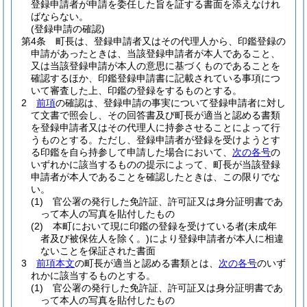
登録申請者が申請を委任した旨を証する書面を添えなけれ
ばならない。
(登録申請の確認)
第4条
町長は、登録申請者又はその代理人から、印鑑登録の
申請があったときは、当該登録申請者が本人であること、
又は当該登録申請が本人の意思に基づくものであることを
確認するほか、印鑑登録申請書に記載されている事項につ
いて審査した上、印鑑の登録をするものとする。
2
前項
の確認は、登録申請の事実について登録申請者に対し
て文書で照会し、その回答書及び町長が適当と認める書類
を登録申請者又はその代理人に持参させることによって行
うものとする。
ただし、登録申請者が登録を受けようとす
る印鑑を自ら持参して申請した場合において、
次の各号
の
いずれかに該当するものの提示によって、町長が当該登録
申請者が本人であることを確認したときは、この限りでな
い。
(1)
官公署の発行した免許証、許可証又は身分証明書であ
って本人の写真を貼付したもの
(2)
本町において現に印鑑の登録を受けている者
(未成年
者及び被保佐人を除く。)
により登録申請者が本人に相違
ないことを保証された書面
3
前項本文
の町長が適当と認める書類とは、
次の各号
のいず
れかに該当するものとする。
(1)
官公署の発行した免許証、許可証又は身分証明書であ
って本人の写真を貼付したもの