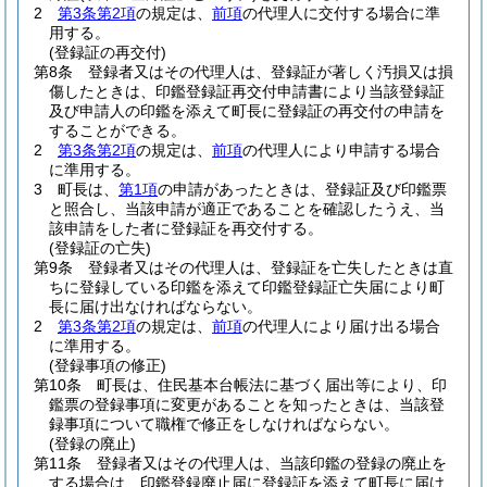
2
第3条第2項
の規定は、
前項
の代理人に交付する場合に準
用する。
(登録証の再交付)
第8条
登録者又はその代理人は、登録証が著しく汚損又は損
傷したときは、印鑑登録証再交付申請書により当該登録証
及び申請人の印鑑を添えて町長に登録証の再交付の申請を
することができる。
2
第3条第2項
の規定は、
前項
の代理人により申請する場合
に準用する。
3
町長は、
第1項
の申請があったときは、登録証及び印鑑票
と照合し、当該申請が適正であることを確認したうえ、当
該申請をした者に登録証を再交付する。
(登録証の亡失)
第9条
登録者又はその代理人は、登録証を亡失したときは直
ちに登録している印鑑を添えて印鑑登録証亡失届により町
長に届け出なければならない。
2
第3条第2項
の規定は、
前項
の代理人により届け出る場合
に準用する。
(登録事項の修正)
第10条
町長は、住民基本台帳法に基づく届出等により、印
鑑票の登録事項に変更があることを知ったときは、当該登
録事項について職権で修正をしなければならない。
(登録の廃止)
第11条
登録者又はその代理人は、当該印鑑の登録の廃止を
する場合は、印鑑登録廃止届に登録証を添えて町長に届け