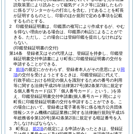
読取装置により読みとって磁気ディスク等に記録したもの
に係るプリンターからの打出しを含む。)
であることを町長
が証明するものとし、印影のほか規則で定める事項を記載
するものとする。
2
印鑑登録証明書は、印鑑票の複写により作成するが、やむ
を得ない理由がある場合は、印鑑票の転記によることがで
きる。
ただし、この場合には登録印鑑を提出しなければな
らない。
(印鑑登録証明書の交付)
第14条
登録者又はその代理人は、登録証を持参し、印鑑登
録証明書交付申請書により町長に印鑑登録証明書の交付を
申請することができる。
2
前項
の規定にかかわらず、登録者本人がその意思により
同
項
の交付を受けようとするときは、印鑑登録証に代えて、
行政手続における特定の個人を識別するための番号の利用
等に関する法律
(平成25年法律第27号)
第2条第7項に規定す
る個人番号カード
(以下「個人番号カード」という。)
を添
え、印鑑登録証明書交付申請書
(個人番号カード用)
により
町長に印鑑登録証明書の交付を申請することができる。
こ
の場合において、登録者は電子署名等に係る地方公共団体
情報システム機構の認証業務に関する法律施行規則
(平成15
年総務省令第120号)
第42条第2項に規定する暗証番号を入
力しなければならない。
3
町長は、
前2項
の規定による申請があったときは、登録証